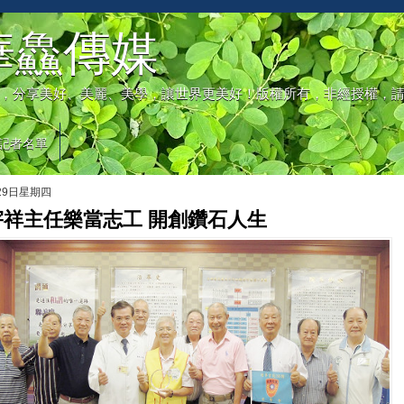
華鱻傳媒
，分享美好、美麗、美學，讓世界更美好！版權所有，非經授權，
記者名單
月29日星期四
宇祥主任樂當志工 開創鑽石人生