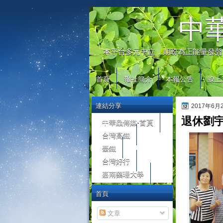
automaty do gier
中
本平台多元中立，期盼為正能量發聲
首頁
報社簡介
本報公告
線上
連結分享
2017年6
退休劉
中華鱻傳媒-首頁
台灣高鐵
臺鐵
台灣好行
嘉南藥理大學
首頁
文章