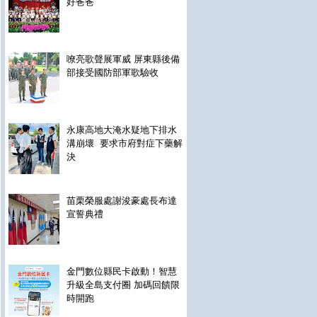
好爸爸
嘹亮歌聲展軍威 屏東縣後備
部接受國防部軍歌驗收
永康高地大淹水疑地下排水
溝崩壞 要求市府對症下藥解
決
苗栗榮服處謝浚豪處長布達
宣誓典禮
金門數位縣民卡啟動！智慧
升級全島支付圈 加碼回饋限
時開跑