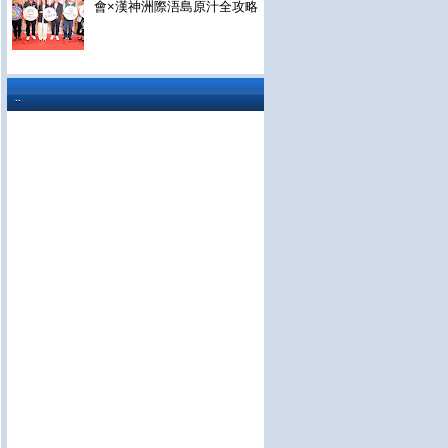
會×漢神洲際浯島原汁全攻略
..