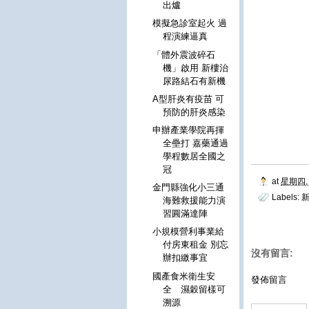
出爐
模擬急診室起火 過
程演練逼真
「體外震波碎石
機」啟用 新樓治
尿路結石有新機
A型肝炎有疫苗 可
預防的肝炎感染
申辦產業學院再揮
全壘打 嘉藥通過
學程數居全國之
冠
at
星期四, 
金門縣強化小三通
Labels:
海難救援能力演
習圓滿達陣
小規模營利事業給
付房東租金 別忘
沒有留言:
辦扣繳事宜
國產食米衛生安
發佈留言
全 濕穀留樣可
溯源