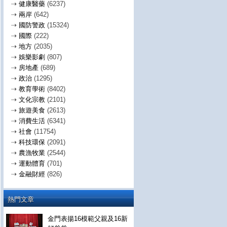
⇢
健康醫藥
(6237)
⇢
兩岸
(642)
⇢
國防警政
(15324)
⇢
國際
(222)
⇢
地方
(2035)
⇢
娛樂影劇
(807)
⇢
房地產
(689)
⇢
政治
(1295)
⇢
教育學術
(8402)
⇢
文化宗教
(2101)
⇢
旅遊美食
(2613)
⇢
消費生活
(6341)
⇢
社會
(11754)
⇢
科技環保
(2091)
⇢
農漁牧業
(2544)
⇢
運動體育
(701)
⇢
金融財經
(826)
熱門文章
金門表揚16模範父親及16新