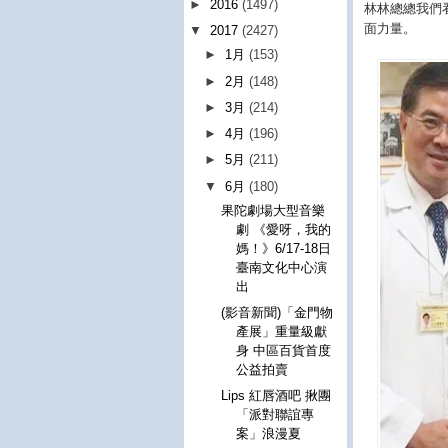
►
2016
(1497)
林林總總我們
面力量。
▼
2017
(2427)
►
1月
(153)
►
2月
(148)
►
3月
(214)
►
4月
(196)
►
5月
(211)
▼
6月
(180)
果陀劇場大型音樂
劇 《愛呀，我的
媽！》6/17-18日
臺南文化中心演
出
(影音新聞)「金門物
產展」重量級獻
身 中區百貨首度
公益拍賣
Lips 紅唇酒吧 揪團
「派對聯誼專
案」浪漫夏