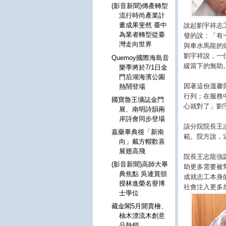
(影音新聞)傳產轉型
流行時尚產業計
畫成果斐然 臺中
說起劉宇祥志
為業者轉型從臺
發的說：「有
灣走向世界
與車水馬龍的
劉宇祥說，一
Quemoy國際海島音
緩當下的無助
樂季將於7/1日金
門后湖海濱公園
因著這份溫馨
熱鬧登場
行列；在服務
國寶魯王壙誌金門
心就對了」劉
展、南明詩韻兩
岸詩會同步登場
該分院院長王
嘉藥畢典很「新南
範。院方說，
向」戴方帽歡喜
展翅高飛
院長王志龍強
(影音新聞)高師大畢
助更多需要被
典焦點 吳連賞頒
成就志工本身
授林進榮名譽博
社會注入更多
士學位
藏金閣5月開賣檜、
柚木漂流木創意
品熱銷