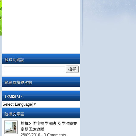
搜尋此網誌
總網頁檢視次數
TRANSLATE
Select Language
▼
隨機文章區
對抗牙周病提早預防 及早治療並
定期回診追蹤
28/09/2016 - 0 Comments