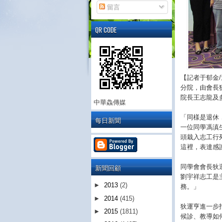
留言
QR CODE
【記者于郁金
分院，由會長
院長王志龍及
中華鱻傳媒
「同樣是退休
每日新聞
一位同學馮滇
頭栽入志工行
這裡，表達感
新聞回顧
同學會會長狄
劉宇祥志工是
►
2013
(2)
務。」
►
2014
(415)
狄運亨進一步
►
2015
(1811)
候診、教導如