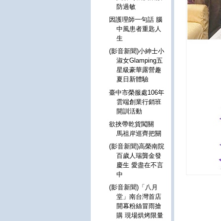
防過敏
因護理師一句話 腦
中風患者重匙人
生
(影音新聞)小紳士小
淑女Glamping五
星級豪華露營趣
夏日新體驗
臺中市榮服處106年
雲端創業行銷班
開訓活動
欲挾帶乾貨闖關
馬祖岸巡齊把關
(影音新聞)高榮南院
百歲人瑞龔金發
慶生 愛盡在不言
中
(影音新聞)「八月
堂」南台灣首店
開幕粉絲冒雨搶
購 現場烘烤限量