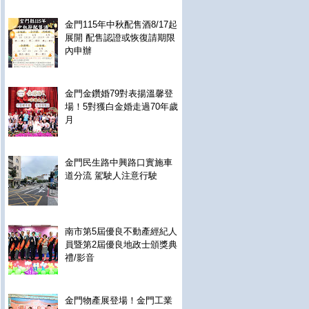
金門115年中秋配售酒8/17起
展開 配售認證或恢復請期限
內申辦
金門金鑽婚79對表揚溫馨登
場！5對獲白金婚走過70年歲
月
金門民生路中興路口實施車
道分流 駕駛人注意行駛
南市第5屆優良不動產經紀人
員暨第2屆優良地政士頒獎典
禮/影音
金門物產展登場！金門工業