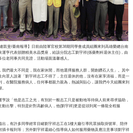
/連凱斐/臺南報導】日前由陸軍官校第38期同學會成員組團來到高雄榮總台南
狄運亨代表頒贈精美水晶獎座，給該分院志工劉宇祥(係藥劑科退休主任)，由
多位老同事共同見證，活動場面溫馨感人。
，我們最大不同是，我在家休閒，而他選擇服務人群，開創鑽石人生」。其中
生向眾人說著「劉宇祥志工不得了，主任退休的他，沒有在家享清福，而是一
列，在醫院服務病人，任何事都親力親為，熱誠與貼心，讓我們今天組團來到
謝。
運亨說「他是志工之光，有別於一般志工只是被動地等待病人前來尋求協助，
主動出擊，特別是針對高齡病人，他(劉宇祥)更是從頭到尾一條龍全程服
指出，有許多同學經常目睹劉宇祥志工在1樓大廳引導民眾抽取掛號單、陪伴
何插卡報到等；另外劉宇祥還細心指導病人如何服用藥物及應注意事項劉宇祥