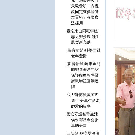
光！施長碧與許
秉毅發明「內視
鏡固定夾鼻腸管
放置術」各國廣
泛採用
臺南東山阿宅李建
志返鄉務農 種出
鳳梨新亮點
(影音新聞)科學面對
老年憂鬱
(影音新聞)屏東金門
同鄉會海洋生態
保護觀摩教學暨
鄉親聯誼圓滿達
陣
成大醫安寧病房19
週年 分享生命老
師愛的故事
愛心守護智青生活
侯永都基金會捐
車助美善
三伏貼 冬病夏治預