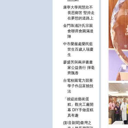
康寧大學周慧欣不
畏思鄉苦 堅持走
在夢想的道路上
金門珠浦許氏宗親
會聯席會圓滿達
陣
中市榮服處榮民藍
世生百歲人瑞慶
生
廖盛芳與兩岸書畫
家公益善行 揮毫
齊飄香
台電校園電力競賽
學子作品富饒技
法
「彼緹娃藝術蛋
糕」觀光工廠開
幕 DIY手做蛋糕
真有趣
(影音新聞)臺灣之