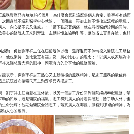
工服務資歷只有短短1年5個月，為什麼會受到這麼多病人肯定。劉宇祥有感而
一次因身體不適到醫學中心就診，一個陌生，再加上搞不懂檢查流程的環境，
病人，內心是不安又焦慮」；「當下強忍著病痛，就在尋找醫師診間的同時」
位善心的醫院志工來到旁邊，主動關懷並協助引導，讓他省去盲目奔波，也舒
。
與感動，促使劉宇祥主任在屆齡退休以後，選擇退而不休轉投入醫院志工服務
中，他也秉持「施比受更有福」及「將心比心」的理念；「以病人或家屬為中
宇祥充滿慈愛光輝的眼神，簡潔有力的分享他的服務經驗。
志龍表示，像劉宇祥志工熱心又主動積極的服務精神，是志工服務的最佳典
這是該院首次接獲民眾主動要求要表揚志工。
調，劉宇祥主任自願在退休後，以另一個志工身份回到醫院繼續奉獻服務，幫
幫助的民眾，這是醫院的福氣，志工得到病人的肯定與感動，除了助人外，也
的生命光輝；他期勉醫院全體志工，落實病人在哪裡，服務到哪裡的精神，為
感動人心的暖流。