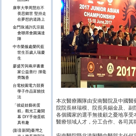
康寧大學周慧欣不
畏思鄉苦 堅持走
在夢想的道路上
金門珠浦許氏宗親
會聯席會圓滿達
陣
中市榮服處榮民藍
世生百歲人瑞慶
生
廖盛芳與兩岸書畫
家公益善行 揮毫
齊飄香
台電校園電力競賽
學子作品富饒技
法
本次醫療團隊由安南醫院及中國醫
「彼緹娃藝術蛋
院院長林瑞模、院長吳錫金及、副
糕」觀光工廠開
各個國家的選手無後顧之憂地享受
幕 DIY手做蛋糕
醫療領域人才，分工合作、各司其
真有趣
(影音新聞)臺灣之
安南醫院暨北港附醫中醫部主任何