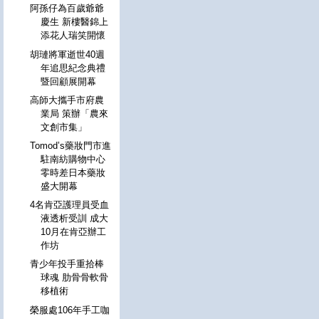
阿孫仔為百歲爺爺
慶生 新樓醫錦上
添花人瑞笑開懷
胡璉將軍逝世40週
年追思紀念典禮
暨回顧展開幕
高師大攜手市府農
業局 策辦「農來
文創市集」
Tomod’s藥妝門市進
駐南紡購物中心
零時差日本藥妝
盛大開幕
4名肯亞護理員受血
液透析受訓 成大
10月在肯亞辦工
作坊
青少年投手重拾棒
球魂 肋骨骨軟骨
移植術
榮服處106年手工咖