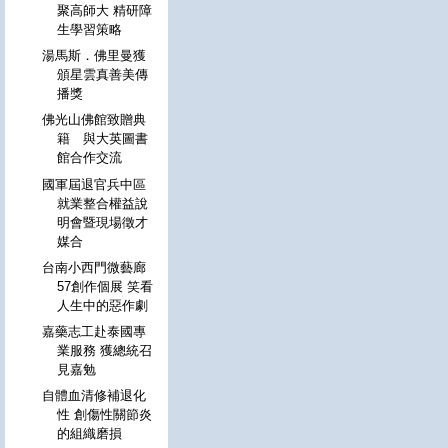
聚高師大 精研障
生學習策略
湯馬斯．佛里曼獲
頒星雲真善美傳
播獎
佛光山佛館致贈典
籍 與大英圖書
館合作交流
國軍屆退官兵中區
就業整合權益說
明會暨現場徵才
媒合
台南小西門微藝廊
57創作個展 笑看
人生中的惡作劇
嘉藥志工赴泰國專
業服務 獲總統召
見嘉勉
自體血清修補退化
性 創傷性關節炎
的組織磨損