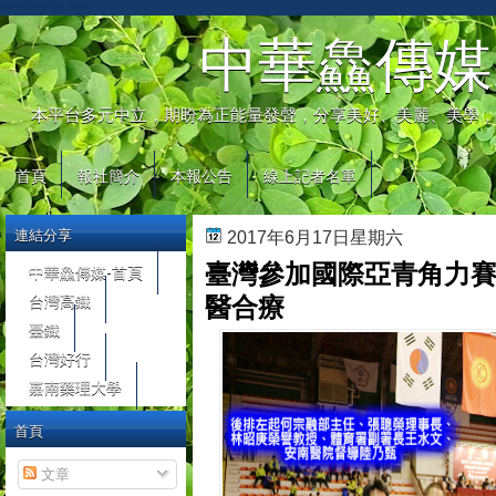
automaty do gier
中華鱻傳媒
本平台多元中立，期盼為正能量發聲，分享美好、美麗、美學，
首頁
報社簡介
本報公告
線上記者名單
連結分享
2017年6月17日星期六
臺灣參加國際亞青角力賽
中華鱻傳媒-首頁
台灣高鐵
醫合療
臺鐵
台灣好行
嘉南藥理大學
首頁
文章