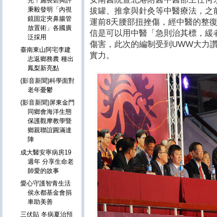
光！施長碧與許
秉毅發明「內視
拔罐、推拿與針灸等中醫療法，之
鏡固定夾鼻腸管
運前8天腰部扭挫傷，經中醫的整
放置術」各國廣
信是可以用中醫「急則治其標，緩
泛採用
傷害，此次的編制受到UWW大力
臺南東山阿宅李建
實力。
志返鄉務農 種出
鳳梨新亮點
(影音新聞)科學面對
老年憂鬱
(影音新聞)屏東金門
同鄉會海洋生態
保護觀摩教學暨
鄉親聯誼圓滿達
陣
成大醫安寧病房19
週年 分享生命老
師愛的故事
愛心守護智青生活
侯永都基金會捐
車助美善
三伏貼 冬病夏治預