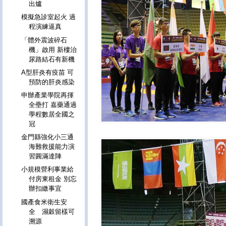
出爐
模擬急診室起火 過
程演練逼真
「體外震波碎石
機」啟用 新樓治
尿路結石有新機
A型肝炎有疫苗 可
預防的肝炎感染
申辦產業學院再揮
全壘打 嘉藥通過
學程數居全國之
冠
金門縣強化小三通
海難救援能力演
習圓滿達陣
小規模營利事業給
付房東租金 別忘
辦扣繳事宜
國產食米衛生安
全 濕穀留樣可
溯源