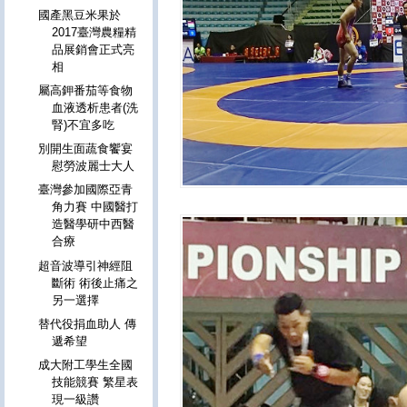
國產黑豆米果於
2017臺灣農糧精
品展銷會正式亮
相
屬高鉀番茄等食物
血液透析患者(洗
腎)不宜多吃
別開生面蔬食饗宴
慰勞波麗士大人
臺灣參加國際亞青
角力賽 中國醫打
造醫學研中西醫
合療
超音波導引神經阻
斷術 術後止痛之
另一選擇
替代役捐血助人 傳
遞希望
成大附工學生全國
技能競賽 繁星表
現一級讚