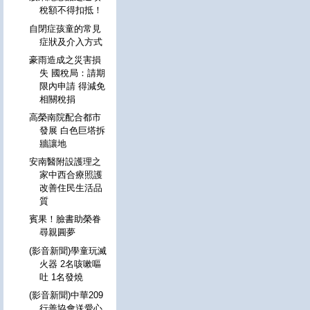
稅額不得扣抵！
自閉症孩童的常見
症狀及介入方式
豪雨造成之災害損
失 國稅局：請期
限內申請 得減免
相關稅捐
高榮南院配合都市
發展 白色巨塔拆
牆讓地
安南醫附設護理之
家中西合療照護
改善住民生活品
質
賓果！臉書助榮眷
尋親圓夢
(影音新聞)學童玩滅
火器 2名咳嗽嘔
吐 1名發燒
(影音新聞)中華209
行善協會送愛心