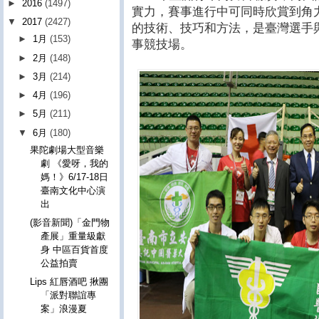
►
2016
(1497)
實力，賽事進行中可同時欣賞到角
▼
2017
(2427)
的技術、技巧和方法，是臺灣選手
►
1月
(153)
事競技場。
►
2月
(148)
►
3月
(214)
►
4月
(196)
►
5月
(211)
▼
6月
(180)
果陀劇場大型音樂
劇 《愛呀，我的
媽！》6/17-18日
臺南文化中心演
出
(影音新聞)「金門物
產展」重量級獻
身 中區百貨首度
公益拍賣
Lips 紅唇酒吧 揪團
「派對聯誼專
案」浪漫夏