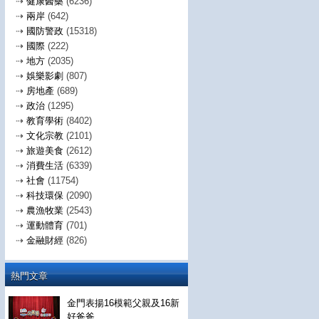
⇢
健康醫藥
(6236)
⇢
兩岸
(642)
⇢
國防警政
(15318)
⇢
國際
(222)
⇢
地方
(2035)
⇢
娛樂影劇
(807)
⇢
房地產
(689)
⇢
政治
(1295)
⇢
教育學術
(8402)
⇢
文化宗教
(2101)
⇢
旅遊美食
(2612)
⇢
消費生活
(6339)
⇢
社會
(11754)
⇢
科技環保
(2090)
⇢
農漁牧業
(2543)
⇢
運動體育
(701)
⇢
金融財經
(826)
熱門文章
金門表揚16模範父親及16新
好爸爸