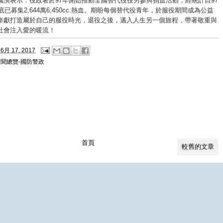
國演表示：役政署於97年開始推動全國替代役役男參與捐血活動，經統計自97
月底已募集2,644萬6,450cc.熱血。期盼每個替代役青年，於服役期間成為公益
奉獻打造屬於自己的服役時光，退役之後，邁入人生另一個旅程，帶著敬重與
社會注入愛的暖流！
6月 17, 2017
新聞總覽-國防警政
首頁
較舊的文章