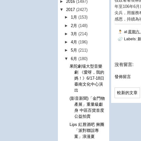
役政署署長林
►
2016
(1497)
年至106年6
▼
2017
(2427)
尖兵，用服務
►
1月
(153)
感恩，持續為
►
2月
(148)
at
星期六, 
►
3月
(214)
Labels:
►
4月
(196)
►
5月
(211)
▼
6月
(180)
沒有留言:
果陀劇場大型音樂
劇 《愛呀，我的
發佈留言
媽！》6/17-18日
臺南文化中心演
出
較新的文章
(影音新聞)「金門物
產展」重量級獻
身 中區百貨首度
公益拍賣
Lips 紅唇酒吧 揪團
「派對聯誼專
案」浪漫夏