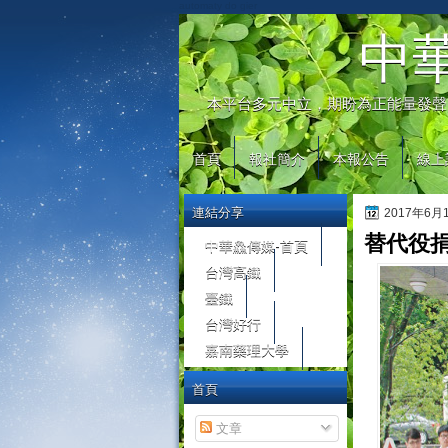
automaty do gier
中
本平台多元中立，期盼為正能量發聲
首頁
報社簡介
本報公告
線上
連結分享
2017年6
替代役捐
中華鱻傳媒-首頁
台灣高鐵
臺鐵
台灣好行
嘉南藥理大學
首頁
文章