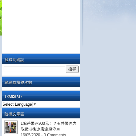
搜尋此網誌
總網頁檢視次數
TRANSLATE
Select Language
▼
隨機文章區
1碗芒果冰900元！？玉井警強力
取締老街冰店違規停車
16/05/2020 - 0 Comments