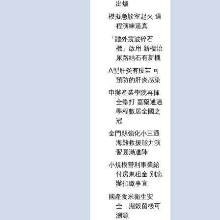
出爐
模擬急診室起火 過
程演練逼真
「體外震波碎石
機」啟用 新樓治
尿路結石有新機
A型肝炎有疫苗 可
預防的肝炎感染
申辦產業學院再揮
全壘打 嘉藥通過
學程數居全國之
冠
金門縣強化小三通
海難救援能力演
習圓滿達陣
小規模營利事業給
付房東租金 別忘
辦扣繳事宜
國產食米衛生安
全 濕穀留樣可
溯源