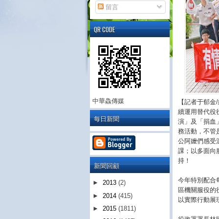
留言
QR CODE
中華鱻傳媒
【記者于郁金
續運用替代役
每日新聞
演」及「捐血
務活動，不管
公阿嬤們感受
課；以多面向
持！
新聞回顧
今年特別配合
►
2013
(2)
區機關服役的
►
2014
(415)
以實際行動展
►
2015
(1811)