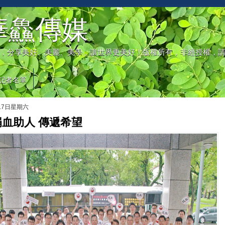
華鱻傳媒
，分享美好、美麗、美學，讓世界更美好！版權所有，非經授權，
記者名單
月17日星期六
血助人 傳遞希望