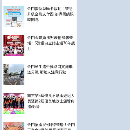
金門數位縣民卡啟動！智慧
升級全島支付圈 加碼回饋限
時開跑
金門金鑽婚79對表揚溫馨登
場！5對獲白金婚走過70年歲
月
金門民生路中興路口實施車
道分流 駕駛人注意行駛
南市第5屆優良不動產經紀人
員暨第2屆優良地政士頒獎典
禮/影音
金門物產展+阿特登場！金門