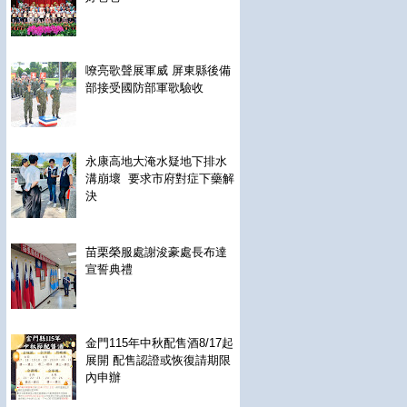
嘹亮歌聲展軍威 屏東縣後備
部接受國防部軍歌驗收
永康高地大淹水疑地下排水
溝崩壞 要求市府對症下藥解
決
苗栗榮服處謝浚豪處長布達
宣誓典禮
金門115年中秋配售酒8/17起
展開 配售認證或恢復請期限
內申辦