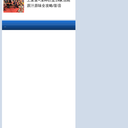
工業會×漢神巨蛋19家浯島
原汁原味全攻略/影音
..