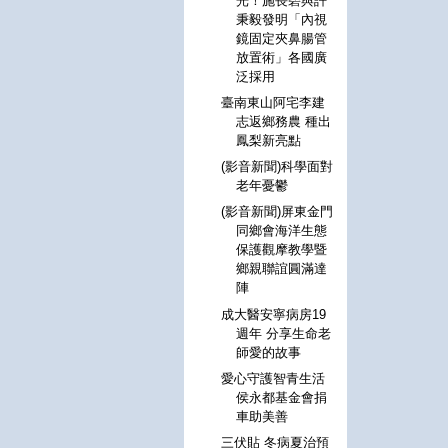
光！施長碧與許
秉毅發明「內視
鏡固定夾鼻腸管
放置術」各國廣
泛採用
臺南東山阿宅李建
志返鄉務農 種出
鳳梨新亮點
(影音新聞)科學面對
老年憂鬱
(影音新聞)屏東金門
同鄉會海洋生態
保護觀摩教學暨
鄉親聯誼圓滿達
陣
成大醫安寧病房19
週年 分享生命老
師愛的故事
愛心守護智青生活
侯永都基金會捐
車助美善
三伏貼 冬病夏治預