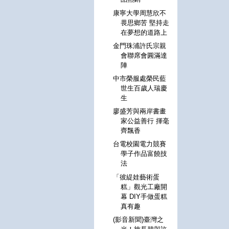
康寧大學周慧欣不
畏思鄉苦 堅持走
在夢想的道路上
金門珠浦許氏宗親
會聯席會圓滿達
陣
中市榮服處榮民藍
世生百歲人瑞慶
生
廖盛芳與兩岸書畫
家公益善行 揮毫
齊飄香
台電校園電力競賽
學子作品富饒技
法
「彼緹娃藝術蛋
糕」觀光工廠開
幕 DIY手做蛋糕
真有趣
(影音新聞)臺灣之