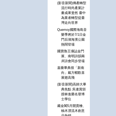
(影音新聞)傳產轉型
流行時尚產業計
畫成果斐然 臺中
為業者轉型從臺
灣走向世界
Quemoy國際海島音
樂季將於7/1日金
門后湖海濱公園
熱鬧登場
國寶魯王壙誌金門
展、南明詩韻兩
岸詩會同步登場
嘉藥畢典很「新南
向」戴方帽歡喜
展翅高飛
(影音新聞)高師大畢
典焦點 吳連賞頒
授林進榮名譽博
士學位
藏金閣5月開賣檜、
柚木漂流木創意
品熱銷