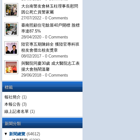
大台南警友會林玉柱理事長慰問
因公死亡員警家屬
27/07/2022 - 0 Comments
臺南照顧住宅餘屋40戶開標 脫標
率達87.5%
28/04/2020 - 0 Comments
陸官專五期陳錦全 獲陸官專科班
校友會傑出校友獎章
08/02/2017 - 0 Comments
與醫院同慶30歲 成大醫院志工表
揚大會熱鬧溫馨
29/06/2018 - 0 Comments
標籤
報社簡介
(1)
本報公告
(3)
線上記者名單
(1)
新聞分類
▼
新聞總覽
(64612)