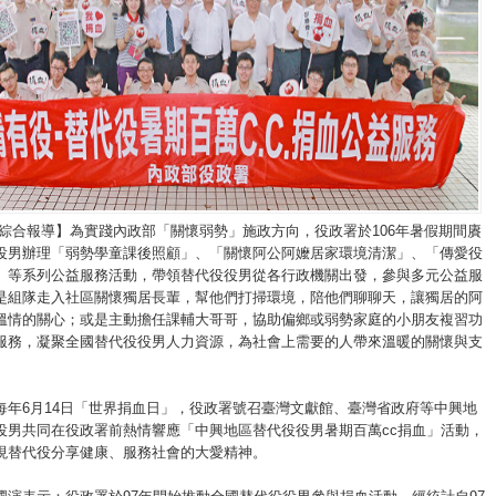
/綜合報導】為實踐內政部「關懷弱勢」施政方向，役政署於106年暑假期間賡
役男辦理「弱勢學童課後照顧」、「關懷阿公阿嬤居家環境清潔」、「傳愛役
」等系列公益服務活動，帶領替代役役男從各行政機關出發，參與多元公益服
是組隊走入社區關懷獨居長輩，幫他們打掃環境，陪他們聊聊天，讓獨居的阿
溫情的關心；或是主動擔任課輔大哥哥，協助偏鄉或弱勢家庭的小朋友複習功
服務，凝聚全國替代役役男人力資源，為社會上需要的人帶來溫暖的關懷與支
每年6月14日「世界捐血日」，役政署號召臺灣文獻館、臺灣省政府等中興地
役男共同在役政署前熱情響應「中興地區替代役役男暑期百萬cc捐血」活動，
現替代役分享健康、服務社會的大愛精神。