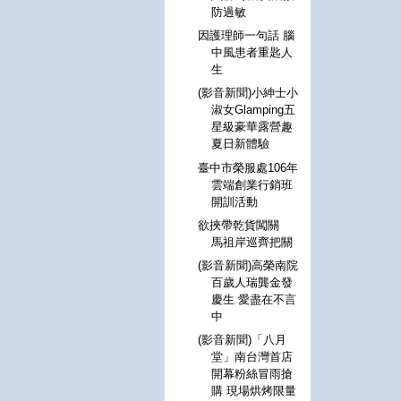
防過敏
因護理師一句話 腦
中風患者重匙人
生
(影音新聞)小紳士小
淑女Glamping五
星級豪華露營趣
夏日新體驗
臺中市榮服處106年
雲端創業行銷班
開訓活動
欲挾帶乾貨闖關
馬祖岸巡齊把關
(影音新聞)高榮南院
百歲人瑞龔金發
慶生 愛盡在不言
中
(影音新聞)「八月
堂」南台灣首店
開幕粉絲冒雨搶
購 現場烘烤限量