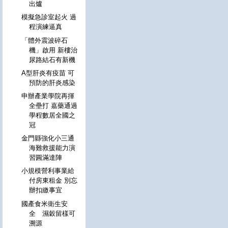
出爐
模擬急診室起火 過
程演練逼真
「體外震波碎石
機」啟用 新樓治
尿路結石有新機
A型肝炎有疫苗 可
預防的肝炎感染
申辦產業學院再揮
全壘打 嘉藥通過
學程數居全國之
冠
金門縣強化小三通
海難救援能力演
習圓滿達陣
小規模營利事業給
付房東租金 別忘
辦扣繳事宜
國產食米衛生安
全 濕穀留樣可
溯源