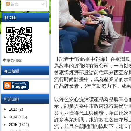
留言
QR CODE
【記者于郁金/臺中報導】在臺灣
中華鱻傳媒
為故事的波飛特有限公司，一直以
每日新聞
曾獲得經濟部邀請前往馬來西亞參
流行時尚計畫中，成為產業界的示
尚品牌業者，3年辛勤努力下，成
新聞回顧
以綠色安心洗沐護產品為品牌重心
示，能參與臺中市政府流行時尚計
►
2013
(2)
公司只懂得代工與研發，藉由此次
►
2014
(415)
許多專業知識，跟許多在各自領域
►
2015
(1811)
流，並且在顧問們的協助下，建立自