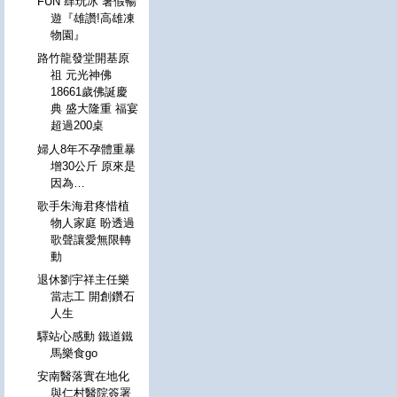
FUN 肆玩冰 暑假暢
遊『雄讚!高雄凍
物園』
路竹龍發堂開基原
祖 元光神佛
18661歲佛誕慶
典 盛大隆重 福宴
超過200桌
婦人8年不孕體重暴
增30公斤 原來是
因為…
歌手朱海君疼惜植
物人家庭 盼透過
歌聲讓愛無限轉
動
退休劉宇祥主任樂
當志工 開創鑽石
人生
驛站心感動 鐵道鐵
馬樂食go
安南醫落實在地化
與仁村醫院簽署