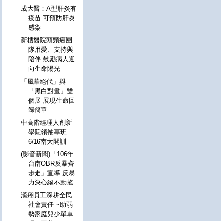
成大醫：A型肝炎有
疫苗 可預防肝炎
感染
新樓醫院頭頸癌團
隊用愛、支持與
陪伴 鼓勵病人迎
向生命陽光
「風華絕代」與
「黑白對畫」雙
個展 展現生命回
歸簡單
中高階經理人創新
學院領袖專班
6/16南大開訓
(影音新聞)「106年
台南OBR反暴齊
步走」宣導 反暴
力決心絕不動搖
漢翔員工深耕全民
社會責任 ~助弱
勢家庭兒少單車