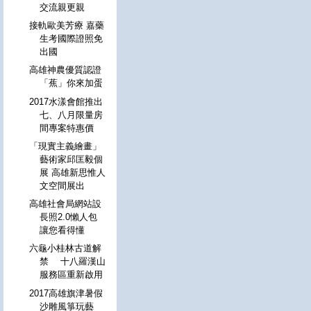
交流親更親
接軌歐美芳療 嘉藥
生考國際證照免
出國
高雄神農優質認證
「蕉」你來加蛋
2017水漾會館推出
七、八月限量房
間專案特惠價
「現實主義繪畫」
藝術家邱匡毅個
展 高雄新思惟人
文空間展出
高雄社會局網站設
長照2.0懶人包
讓您看得懂
六龜小桂林古道解
禁 十八羅漢山
服務區重新啟用
2017高雄旗津暑假
沙雕風箏玩藝