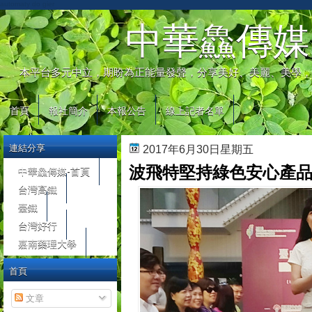
automaty do gier
中華鱻傳媒
本平台多元中立，期盼為正能量發聲，分享美好、美麗、美學，
首頁
報社簡介
本報公告
線上記者名單
連結分享
2017年6月30日星期五
波飛特堅持綠色安心產品
中華鱻傳媒-首頁
台灣高鐵
臺鐵
台灣好行
嘉南藥理大學
首頁
文章