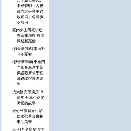
光！施長碧與許
秉毅發明「內視
鏡固定夾鼻腸管
放置術」各國廣
泛採用
臺南東山阿宅李建
志返鄉務農 種出
鳳梨新亮點
(影音新聞)科學面對
老年憂鬱
(影音新聞)屏東金門
同鄉會海洋生態
保護觀摩教學暨
鄉親聯誼圓滿達
陣
成大醫安寧病房19
週年 分享生命老
師愛的故事
愛心守護智青生活
侯永都基金會捐
車助美善
三伏貼 冬病夏治預