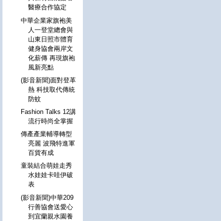
醫療合作協定
中華企業家旗袍美
人一登堂總會與
山東日照市體育
健身協會兩岸文
化薪傳 再現旗袍
風新亮點
(影音新聞)面對登革
熱 科技取代傳統
防蚊
Fashion Talks 12講
流行時尚全掌握
傳產產業輔導轉型
亮麗 波飛特進軍
百貨有成
童裝結合萌娃走秀
水娃娃卡哇伊破
表
(影音新聞)中華209
行善協會送愛心
到宜蘭親水園養