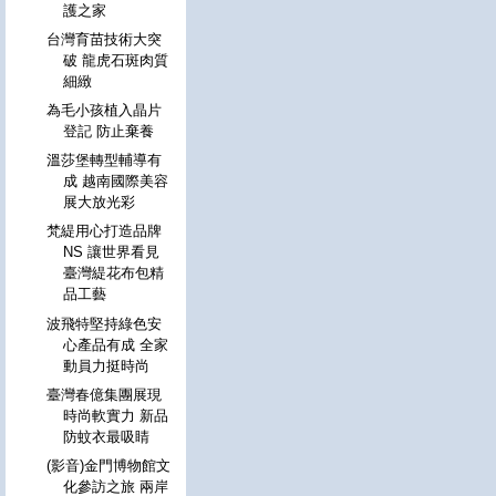
護之家
台灣育苗技術大突
破 龍虎石斑肉質
細緻
為毛小孩植入晶片
登記 防止棄養
溫莎堡轉型輔導有
成 越南國際美容
展大放光彩
梵緹用心打造品牌
NS 讓世界看見
臺灣緹花布包精
品工藝
波飛特堅持綠色安
心產品有成 全家
動員力挺時尚
臺灣春億集團展現
時尚軟實力 新品
防蚊衣最吸睛
(影音)金門博物館文
化參訪之旅 兩岸