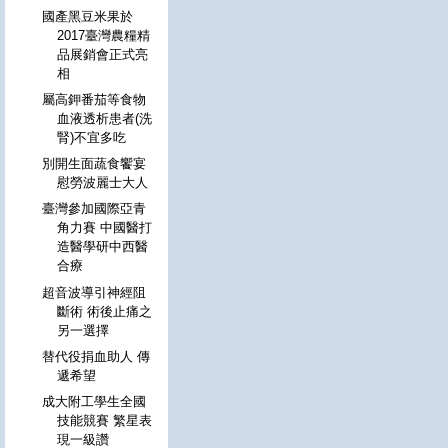
國產黑豆米果於
2017臺灣農糧精
品展銷會正式亮
相
屬高鉀番茄等食物
血液透析患者(洗
腎)不宜多吃
別開生面蔬食饗宴
慰勞波麗士大人
臺灣參加國際亞青
角力賽 中國醫打
造醫學研中西醫
合療
超音波導引神經阻
斷術 術後止痛之
另一選擇
替代役捐血助人 傳
遞希望
成大附工學生全國
技能競賽 繁星表
現一級讚