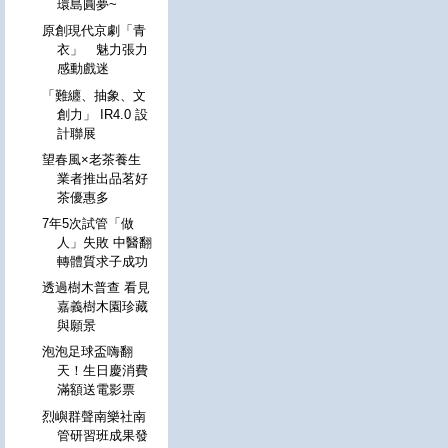
環島圓夢~
原創現代京劇「青
衣」 魅力張力
感動戲迷
「難纏、抽象、文
創力」 IR4.0 設
計聯展
望春風×老茶養生
業者推出品茗好
茶優惠多
7年5次試管「做
人」失敗 中醫翻
轉體質求子成功
透過樹木普查 看見
嘉義樹木園珍藏
與願景
泡泡足球盃嗨翻
天！生日慶消費
滿額送電影票
烈嶼群聲南樂社南
管研習班成果發