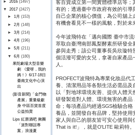
►
2016
(1497)
客百貨成立第一間實體標準店等；
有的；透過臺中市政府有效的引導
▼
2017
(2427)
自己企業的核心價值，為公司舖上
►
1月
(153)
有機會看見不一樣的風貌，對於未
►
2月
(148)
►
3月
(214)
今年波飛特在「邁向國際 臺中市
►
4月
(196)
萃取自臺灣南部鳳梨酵素所研發全
►
5月
(211)
參與走秀；該公司董事長吳欣璇特
▼
6月
(180)
個活潑可愛的女兒，拿著自家產品
果陀劇場大型音樂
人。
劇 《愛呀，我的
媽！》6/17-18日
PROFECT波飛特為專業化妝品
臺南文化中心演
養、清潔用品等各類生活必需品及
出
以「對地球環境友善、提供人體天
(影音新聞)「金門物
研發製造對人體、環境無害的產品
產展」重量級獻
命；每項產品均經過SGS檢驗合
身 中區百貨首度
公益拍賣
養品，並開發自有品牌，堅持使用
Lips 紅唇酒吧 揪團
家人與自己的朋友皆可安心使用與信
「派對聯誼專
That is it!」，就是O'LITE 歐莉特。
案」浪漫夏