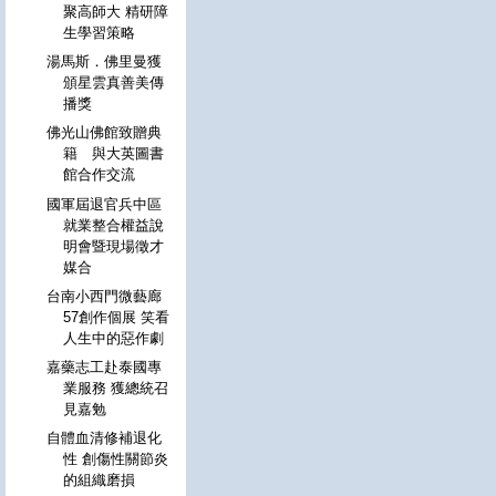
聚高師大 精研障
生學習策略
湯馬斯．佛里曼獲
頒星雲真善美傳
播獎
佛光山佛館致贈典
籍 與大英圖書
館合作交流
國軍屆退官兵中區
就業整合權益說
明會暨現場徵才
媒合
台南小西門微藝廊
57創作個展 笑看
人生中的惡作劇
嘉藥志工赴泰國專
業服務 獲總統召
見嘉勉
自體血清修補退化
性 創傷性關節炎
的組織磨損