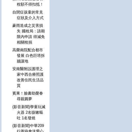
稅額不得扣抵！
自閉症孩童的常見
症狀及介入方式
豪雨造成之災害損
失 國稅局：請期
限內申請 得減免
相關稅捐
高榮南院配合都市
發展 白色巨塔拆
牆讓地
安南醫附設護理之
家中西合療照護
改善住民生活品
質
賓果！臉書助榮眷
尋親圓夢
(影音新聞)學童玩滅
火器 2名咳嗽嘔
吐 1名發燒
(影音新聞)中華209
行善協會送愛心