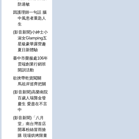
防過敏
因護理師一句話 腦
中風患者重匙人
生
(影音新聞)小紳士小
淑女Glamping五
星級豪華露營趣
夏日新體驗
臺中市榮服處106年
雲端創業行銷班
開訓活動
欲挾帶乾貨闖關
馬祖岸巡齊把關
(影音新聞)高榮南院
百歲人瑞龔金發
慶生 愛盡在不言
中
(影音新聞)「八月
堂」南台灣首店
開幕粉絲冒雨搶
購 現場烘烤限量