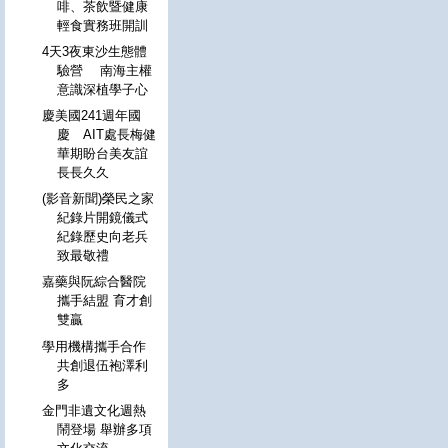
啡、茶飲暨健康
輕食實務班開訓
4天3夜東沙生態體
驗營 南海主權
意識深植學子心
慶美國241週年國
慶 AIT處長梅健
華期盼台美友誼
長長久久
(影音新聞)榮民之家
紀錄片開鏡儀式
紀錄歷史向老兵
致最敬禮
嘉藥與阮綜合醫院
攜手結盟 育才創
雙贏
學用機構攜手合作
共創退伍袍澤利
多
金門非遺文化週熱
鬧登場 舉辦多項