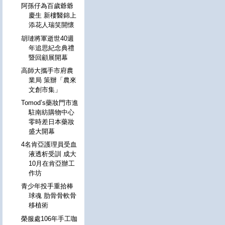
阿孫仔為百歲爺爺
慶生 新樓醫錦上
添花人瑞笑開懷
胡璉將軍逝世40週
年追思紀念典禮
暨回顧展開幕
高師大攜手市府農
業局 策辦「農來
文創市集」
Tomod’s藥妝門市進
駐南紡購物中心
零時差日本藥妝
盛大開幕
4名肯亞護理員受血
液透析受訓 成大
10月在肯亞辦工
作坊
青少年投手重拾棒
球魂 肋骨骨軟骨
移植術
榮服處106年手工咖