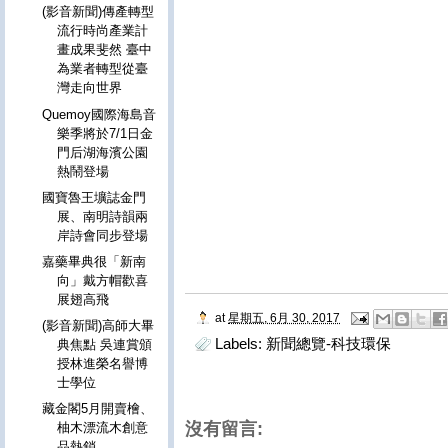
(影音新聞)傳產轉型
流行時尚產業計
畫成果斐然 臺中
為業者轉型從臺
灣走向世界
Quemoy國際海島音
樂季將於7/1日金
門后湖海濱公園
熱鬧登場
國寶魯王壙誌金門
展、南明詩韻兩
岸詩會同步登場
嘉藥畢典很「新南
向」戴方帽歡喜
展翅高飛
at
星期五, 6月 30, 2017
(影音新聞)高師大畢
Labels:
新聞總覽-科技環保
典焦點 吳連賞頒
授林進榮名譽博
士學位
藏金閣5月開賣檜、
沒有留言:
柚木漂流木創意
品熱銷