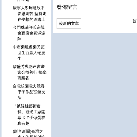
發佈留言
康寧大學周慧欣不
畏思鄉苦 堅持走
在夢想的道路上
首
較新的文章
金門珠浦許氏宗親
會聯席會圓滿達
陣
中市榮服處榮民藍
世生百歲人瑞慶
生
廖盛芳與兩岸書畫
家公益善行 揮毫
齊飄香
台電校園電力競賽
學子作品富饒技
法
「彼緹娃藝術蛋
糕」觀光工廠開
幕 DIY手做蛋糕
真有趣
(影音新聞)臺灣之