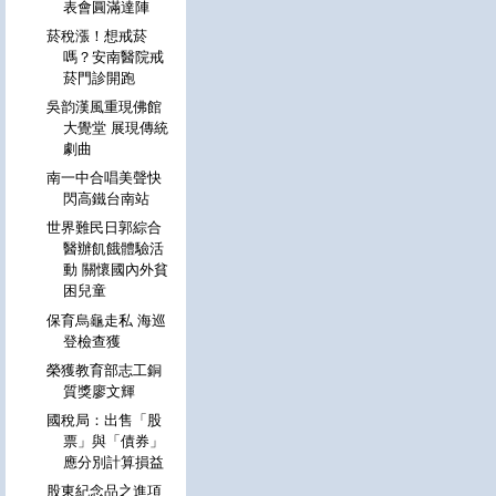
表會圓滿達陣
菸稅漲！想戒菸
嗎？安南醫院戒
菸門診開跑
吳韵漢風重現佛館
大覺堂 展現傳統
劇曲
南一中合唱美聲快
閃高鐵台南站
世界難民日郭綜合
醫辦飢餓體驗活
動 關懷國內外貧
困兒童
保育烏龜走私 海巡
登檢查獲
榮獲教育部志工銅
質獎廖文輝
國稅局：出售「股
票」與「債券」
應分別計算損益
股東紀念品之進項