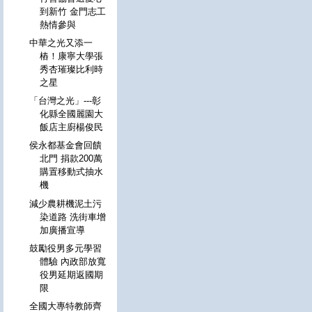
到新竹 金門志工
熱情參與
中華之光又添一
樁！康寧大學張
秀杏璀璨比利時
之星
「台灣之光」---彰
化縣全國麗園大
飯店主廚楊俊民
侯永都基金會回饋
北門 捐款200萬
購置移動式抽水
機
減少農耕機泥土污
染道路 洗街車增
加廣播宣導
鼓勵役男多元學習
體驗 內政部放寬
役男延期返國期
限
全國大專特教師齊