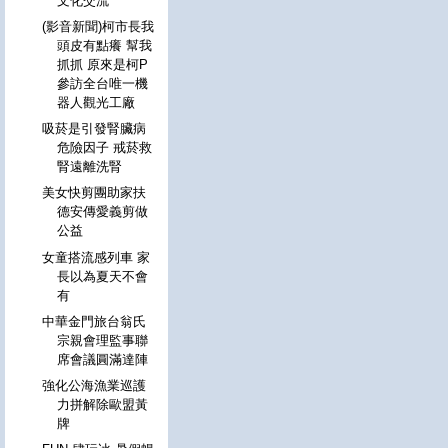
文化交流
(影音新聞)柯市長我
頭皮有點癢 幫我
抓抓 原來是柯P
參訪全台唯一機
器人觀光工廠
吸菸是引發腎臟病
危險因子 戒菸救
腎遠離洗腎
美女快剪團助家扶
德安傳愛義剪做
公益
女童搭流感列車 家
長以為夏天不會
有
中華金門旅台翁氏
宗親會理監事聯
席會議圓滿達陣
強化公海漁業巡護
力拼解除歐盟黃
牌