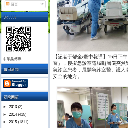
留言
QR CODE
【記者于郁金/臺中報導】15日下
中華鱻傳媒
習」，模擬急診室電腦斷層儀突然
每日新聞
急診室患者，展開急診室醫、護人
安全的地方。
新聞回顧
►
2013
(2)
►
2014
(415)
►
2015
(1811)