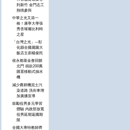
到新竹 金門志工
熱情參與
中華之光又添一
樁！康寧大學張
秀杏璀璨比利時
之星
「台灣之光」---彰
化縣全國麗園大
飯店主廚楊俊民
侯永都基金會回饋
北門 捐款200萬
購置移動式抽水
機
減少農耕機泥土污
染道路 洗街車增
加廣播宣導
鼓勵役男多元學習
體驗 內政部放寬
役男延期返國期
限
全國大專特教師齊