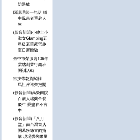
防過敏
因護理師一句話 腦
中風患者重匙人
生
(影音新聞)小紳士小
淑女Glamping五
星級豪華露營趣
夏日新體驗
臺中市榮服處106年
雲端創業行銷班
開訓活動
欲挾帶乾貨闖關
馬祖岸巡齊把關
(影音新聞)高榮南院
百歲人瑞龔金發
慶生 愛盡在不言
中
(影音新聞)「八月
堂」南台灣首店
開幕粉絲冒雨搶
購 現場烘烤限量