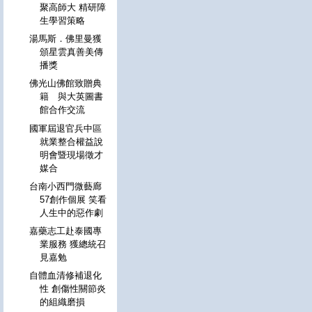
聚高師大 精研障
生學習策略
湯馬斯．佛里曼獲
頒星雲真善美傳
播獎
佛光山佛館致贈典
籍 與大英圖書
館合作交流
國軍屆退官兵中區
就業整合權益說
明會暨現場徵才
媒合
台南小西門微藝廊
57創作個展 笑看
人生中的惡作劇
嘉藥志工赴泰國專
業服務 獲總統召
見嘉勉
自體血清修補退化
性 創傷性關節炎
的組織磨損