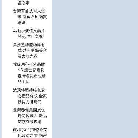
護之家
台灣育苗技術大突
破 龍虎石斑肉質
細緻
為毛小孩植入晶片
登記 防止棄養
溫莎堡轉型輔導有
成 越南國際美容
展大放光彩
梵緹用心打造品牌
NS 讓世界看見
臺灣緹花布包精
品工藝
波飛特堅持綠色安
心產品有成 全家
動員力挺時尚
臺灣春億集團展現
時尚軟實力 新品
防蚊衣最吸睛
(影音)金門博物館文
化參訪之旅 兩岸