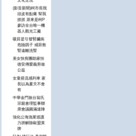
文化交流
(影音新聞)柯市長我
頭皮有點癢 幫我
抓抓 原來是柯P
參訪全台唯一機
器人觀光工廠
吸菸是引發腎臟病
危險因子 戒菸救
腎遠離洗腎
美女快剪團助家扶
德安傳愛義剪做
公益
女童搭流感列車 家
長以為夏天不會
有
中華金門旅台翁氏
宗親會理監事聯
席會議圓滿達陣
強化公海漁業巡護
力拼解除歐盟黃
牌