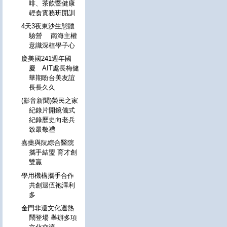
啡、茶飲暨健康
輕食實務班開訓
4天3夜東沙生態體
驗營 南海主權
意識深植學子心
慶美國241週年國
慶 AIT處長梅健
華期盼台美友誼
長長久久
(影音新聞)榮民之家
紀錄片開鏡儀式
紀錄歷史向老兵
致最敬禮
嘉藥與阮綜合醫院
攜手結盟 育才創
雙贏
學用機構攜手合作
共創退伍袍澤利
多
金門非遺文化週熱
鬧登場 舉辦多項