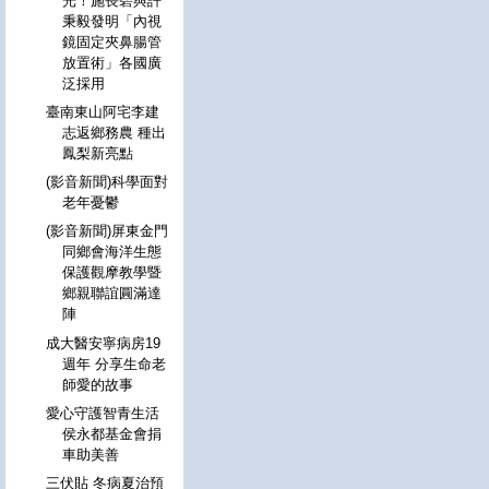
光！施長碧與許
秉毅發明「內視
鏡固定夾鼻腸管
放置術」各國廣
泛採用
臺南東山阿宅李建
志返鄉務農 種出
鳳梨新亮點
(影音新聞)科學面對
老年憂鬱
(影音新聞)屏東金門
同鄉會海洋生態
保護觀摩教學暨
鄉親聯誼圓滿達
陣
成大醫安寧病房19
週年 分享生命老
師愛的故事
愛心守護智青生活
侯永都基金會捐
車助美善
三伏貼 冬病夏治預