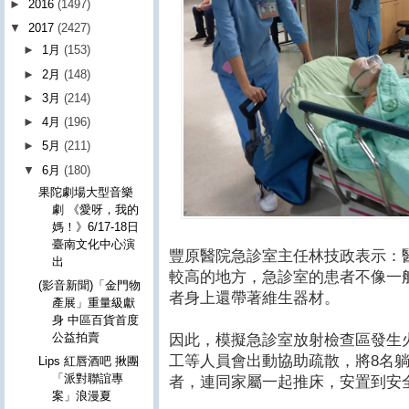
►
2016
(1497)
▼
2017
(2427)
►
1月
(153)
►
2月
(148)
►
3月
(214)
►
4月
(196)
►
5月
(211)
▼
6月
(180)
果陀劇場大型音樂
劇 《愛呀，我的
媽！》6/17-18日
臺南文化中心演
豐原醫院急診室主任林技政表示：
出
較高的地方，急診室的患者不像一
(影音新聞)「金門物
者身上還帶著維生器材。
產展」重量級獻
身 中區百貨首度
公益拍賣
因此，模擬急診室放射檢查區發生
工等人員會出動協助疏散，將8名
Lips 紅唇酒吧 揪團
「派對聯誼專
者，連同家屬一起推床，安置到安
案」浪漫夏