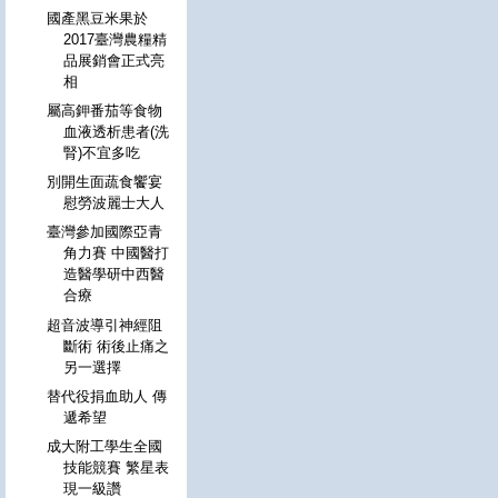
國產黑豆米果於
2017臺灣農糧精
品展銷會正式亮
相
屬高鉀番茄等食物
血液透析患者(洗
腎)不宜多吃
別開生面蔬食饗宴
慰勞波麗士大人
臺灣參加國際亞青
角力賽 中國醫打
造醫學研中西醫
合療
超音波導引神經阻
斷術 術後止痛之
另一選擇
替代役捐血助人 傳
遞希望
成大附工學生全國
技能競賽 繁星表
現一級讚