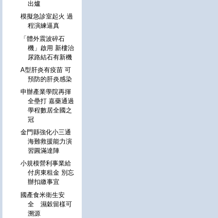
出爐
模擬急診室起火 過
程演練逼真
「體外震波碎石
機」啟用 新樓治
尿路結石有新機
A型肝炎有疫苗 可
預防的肝炎感染
申辦產業學院再揮
全壘打 嘉藥通過
學程數居全國之
冠
金門縣強化小三通
海難救援能力演
習圓滿達陣
小規模營利事業給
付房東租金 別忘
辦扣繳事宜
國產食米衛生安
全 濕穀留樣可
溯源