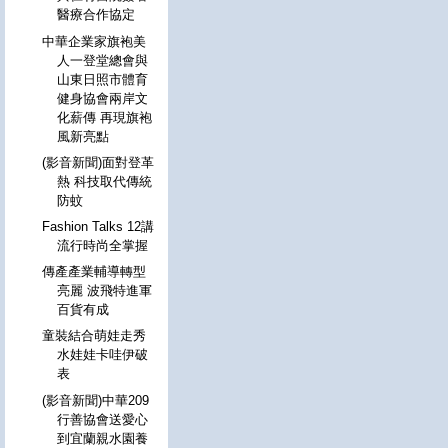
醫療合作協定
中華企業家旗袍美
人一登堂總會與
山東日照市體育
健身協會兩岸文
化薪傳 再現旗袍
風新亮點
(影音新聞)面對登革
熱 科技取代傳統
防蚊
Fashion Talks 12講
流行時尚全掌握
傳產產業輔導轉型
亮麗 波飛特進軍
百貨有成
童裝結合萌娃走秀
水娃娃卡哇伊破
表
(影音新聞)中華209
行善協會送愛心
到宜蘭親水園養