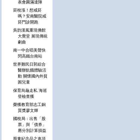
表會圓滿達陣
菸稅漲！想戒菸
嗎？安南醫院戒
菸門診開跑
吳韵漢風重現佛館
大覺堂 展現傳統
劇曲
南一中合唱美聲快
閃高鐵台南站
世界難民日郭綜合
醫辦飢餓體驗活
動 關懷國內外貧
困兒童
保育烏龜走私 海巡
登檢查獲
榮獲教育部志工銅
質獎廖文輝
國稅局：出售「股
票」與「債券」
應分別計算損益
股東紀念品之進項