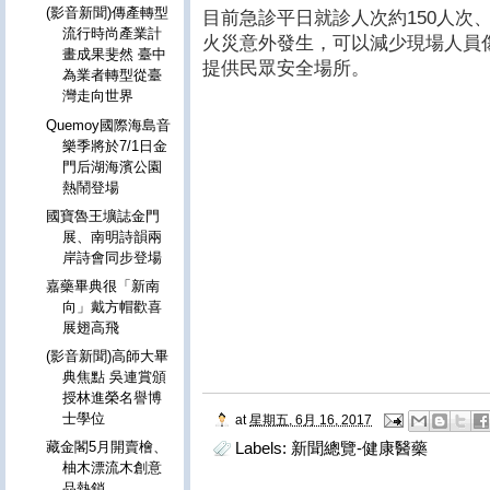
(影音新聞)傳產轉型
目前急診平日就診人次約150人次
流行時尚產業計
火災意外發生，可以減少現場人員
畫成果斐然 臺中
提供民眾安全場所。
為業者轉型從臺
灣走向世界
Quemoy國際海島音
樂季將於7/1日金
門后湖海濱公園
熱鬧登場
國寶魯王壙誌金門
展、南明詩韻兩
岸詩會同步登場
嘉藥畢典很「新南
向」戴方帽歡喜
展翅高飛
(影音新聞)高師大畢
典焦點 吳連賞頒
授林進榮名譽博
士學位
at
星期五, 6月 16, 2017
藏金閣5月開賣檜、
Labels:
新聞總覽-健康醫藥
柚木漂流木創意
品熱銷