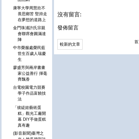
康寧大學周慧欣不
畏思鄉苦 堅持走
沒有留言:
在夢想的道路上
發佈留言
金門珠浦許氏宗親
會聯席會圓滿達
陣
首
較新的文章
中市榮服處榮民藍
世生百歲人瑞慶
生
廖盛芳與兩岸書畫
家公益善行 揮毫
齊飄香
台電校園電力競賽
學子作品富饒技
法
「彼緹娃藝術蛋
糕」觀光工廠開
幕 DIY手做蛋糕
真有趣
(影音新聞)臺灣之