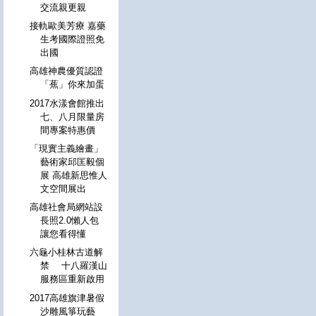
交流親更親
接軌歐美芳療 嘉藥
生考國際證照免
出國
高雄神農優質認證
「蕉」你來加蛋
2017水漾會館推出
七、八月限量房
間專案特惠價
「現實主義繪畫」
藝術家邱匡毅個
展 高雄新思惟人
文空間展出
高雄社會局網站設
長照2.0懶人包
讓您看得懂
六龜小桂林古道解
禁 十八羅漢山
服務區重新啟用
2017高雄旗津暑假
沙雕風箏玩藝