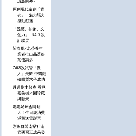
環島圓夢~
原創現代京劇「青
衣」 魅力張力
感動戲迷
「難纏、抽象、文
創力」 IR4.0 設
計聯展
望春風×老茶養生
業者推出品茗好
茶優惠多
7年5次試管「做
人」失敗 中醫翻
轉體質求子成功
透過樹木普查 看見
嘉義樹木園珍藏
與願景
泡泡足球盃嗨翻
天！生日慶消費
滿額送電影票
烈嶼群聲南樂社南
管研習班成果發