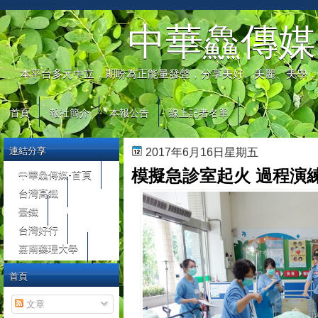
automaty do gier
中華鱻傳媒
本平台多元中立，期盼為正能量發聲，分享美好、美麗、美學，
首頁
報社簡介
本報公告
線上記者名單
連結分享
2017年6月16日星期五
模擬急診室起火 過程演
中華鱻傳媒-首頁
台灣高鐵
臺鐵
台灣好行
嘉南藥理大學
首頁
文章