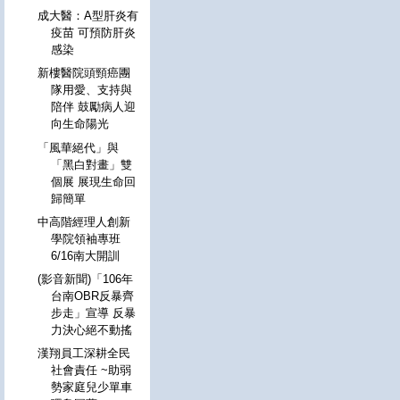
成大醫：A型肝炎有
疫苗 可預防肝炎
感染
新樓醫院頭頸癌團
隊用愛、支持與
陪伴 鼓勵病人迎
向生命陽光
「風華絕代」與
「黑白對畫」雙
個展 展現生命回
歸簡單
中高階經理人創新
學院領袖專班
6/16南大開訓
(影音新聞)「106年
台南OBR反暴齊
步走」宣導 反暴
力決心絕不動搖
漢翔員工深耕全民
社會責任 ~助弱
勢家庭兒少單車