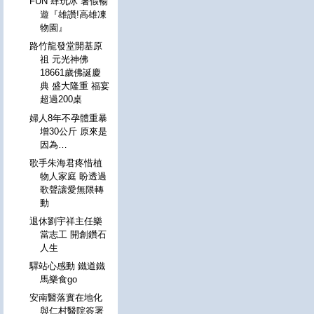
FUN 肆玩冰 暑假暢
遊『雄讚!高雄凍
物園』
路竹龍發堂開基原
祖 元光神佛
18661歲佛誕慶
典 盛大隆重 福宴
超過200桌
婦人8年不孕體重暴
增30公斤 原來是
因為…
歌手朱海君疼惜植
物人家庭 盼透過
歌聲讓愛無限轉
動
退休劉宇祥主任樂
當志工 開創鑽石
人生
驛站心感動 鐵道鐵
馬樂食go
安南醫落實在地化
與仁村醫院簽署