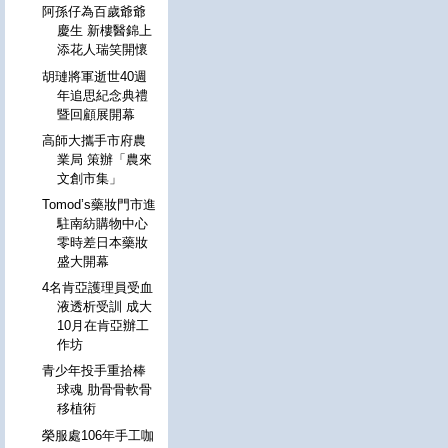
阿孫仔為百歲爺爺
慶生 新樓醫錦上
添花人瑞笑開懷
胡璉將軍逝世40週
年追思紀念典禮
暨回顧展開幕
高師大攜手市府農
業局 策辦「農來
文創市集」
Tomod’s藥妝門市進
駐南紡購物中心
零時差日本藥妝
盛大開幕
4名肯亞護理員受血
液透析受訓 成大
10月在肯亞辦工
作坊
青少年投手重拾棒
球魂 肋骨骨軟骨
移植術
榮服處106年手工咖