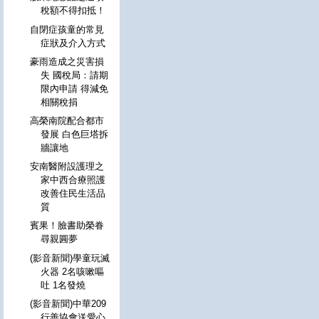
稅額不得扣抵！
自閉症孩童的常見
症狀及介入方式
豪雨造成之災害損
失 國稅局：請期
限內申請 得減免
相關稅捐
高榮南院配合都市
發展 白色巨塔拆
牆讓地
安南醫附設護理之
家中西合療照護
改善住民生活品
質
賓果！臉書助榮眷
尋親圓夢
(影音新聞)學童玩滅
火器 2名咳嗽嘔
吐 1名發燒
(影音新聞)中華209
行善協會送愛心