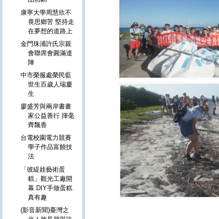
康寧大學周慧欣不
畏思鄉苦 堅持走
在夢想的道路上
金門珠浦許氏宗親
會聯席會圓滿達
陣
中市榮服處榮民藍
世生百歲人瑞慶
生
廖盛芳與兩岸書畫
家公益善行 揮毫
齊飄香
台電校園電力競賽
學子作品富饒技
法
「彼緹娃藝術蛋
糕」觀光工廠開
幕 DIY手做蛋糕
真有趣
(影音新聞)臺灣之