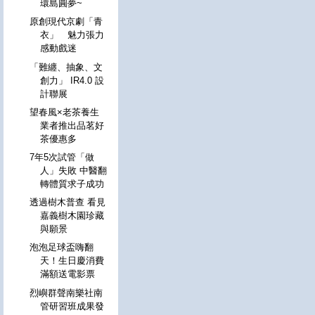
環島圓夢~
原創現代京劇「青
衣」 魅力張力
感動戲迷
「難纏、抽象、文
創力」 IR4.0 設
計聯展
望春風×老茶養生
業者推出品茗好
茶優惠多
7年5次試管「做
人」失敗 中醫翻
轉體質求子成功
透過樹木普查 看見
嘉義樹木園珍藏
與願景
泡泡足球盃嗨翻
天！生日慶消費
滿額送電影票
烈嶼群聲南樂社南
管研習班成果發