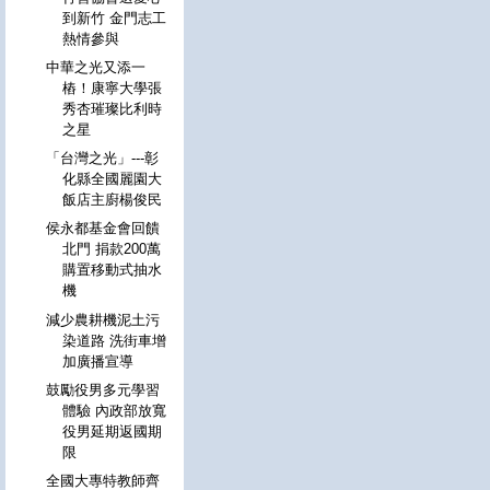
到新竹 金門志工
熱情參與
中華之光又添一
樁！康寧大學張
秀杏璀璨比利時
之星
「台灣之光」---彰
化縣全國麗園大
飯店主廚楊俊民
侯永都基金會回饋
北門 捐款200萬
購置移動式抽水
機
減少農耕機泥土污
染道路 洗街車增
加廣播宣導
鼓勵役男多元學習
體驗 內政部放寬
役男延期返國期
限
全國大專特教師齊