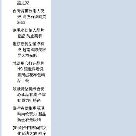
護之家
台灣育苗技術大突
破 龍虎石斑肉質
細緻
為毛小孩植入晶片
登記 防止棄養
溫莎堡轉型輔導有
成 越南國際美容
展大放光彩
梵緹用心打造品牌
NS 讓世界看見
臺灣緹花布包精
品工藝
波飛特堅持綠色安
心產品有成 全家
動員力挺時尚
臺灣春億集團展現
時尚軟實力 新品
防蚊衣最吸睛
(影音)金門博物館文
化參訪之旅 兩岸