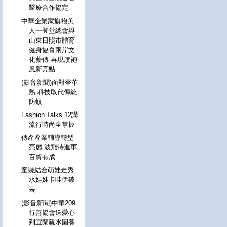
醫療合作協定
中華企業家旗袍美
人一登堂總會與
山東日照市體育
健身協會兩岸文
化薪傳 再現旗袍
風新亮點
(影音新聞)面對登革
熱 科技取代傳統
防蚊
Fashion Talks 12講
流行時尚全掌握
傳產產業輔導轉型
亮麗 波飛特進軍
百貨有成
童裝結合萌娃走秀
水娃娃卡哇伊破
表
(影音新聞)中華209
行善協會送愛心
到宜蘭親水園養