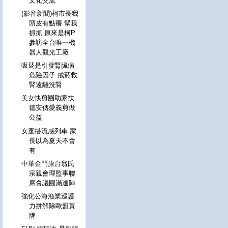
文化交流
(影音新聞)柯市長我
頭皮有點癢 幫我
抓抓 原來是柯P
參訪全台唯一機
器人觀光工廠
吸菸是引發腎臟病
危險因子 戒菸救
腎遠離洗腎
美女快剪團助家扶
德安傳愛義剪做
公益
女童搭流感列車 家
長以為夏天不會
有
中華金門旅台翁氏
宗親會理監事聯
席會議圓滿達陣
強化公海漁業巡護
力拼解除歐盟黃
牌