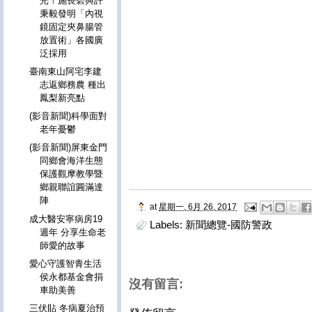
光！施長碧與許
秉毅發明「內視
鏡固定夾鼻腸管
放置術」各國廣
泛採用
臺南東山阿宅李建
志返鄉務農 種出
鳳梨新亮點
(影音新聞)科學面對
老年憂鬱
(影音新聞)屏東金門
同鄉會海洋生態
保護觀摩教學暨
鄉親聯誼圓滿達
陣
at
星期一, 6月 26, 2017
成大醫安寧病房19
Labels:
新聞總覽-國防警政
週年 分享生命老
師愛的故事
愛心守護智青生活
侯永都基金會捐
沒有留言:
車助美善
三伏貼 冬病夏治預