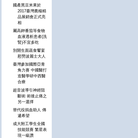
國產黑豆米果於
2017臺灣農糧精
品展銷會正式亮
相
屬高鉀番茄等食物
血液透析患者(洗
腎)不宜多吃
別開生面蔬食饗宴
慰勞波麗士大人
臺灣參加國際亞青
角力賽 中國醫打
造醫學研中西醫
合療
超音波導引神經阻
斷術 術後止痛之
另一選擇
替代役捐血助人 傳
遞希望
成大附工學生全國
技能競賽 繁星表
現一級讚