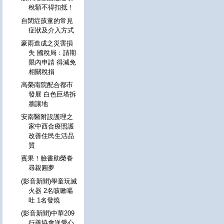
稅額不得扣抵！
自閉症孩童的常見
症狀及介入方式
豪雨造成之災害損
失 國稅局：請期
限內申請 得減免
相關稅捐
高榮南院配合都市
發展 白色巨塔拆
牆讓地
安南醫附設護理之
家中西合療照護
改善住民生活品
質
賓果！臉書助榮眷
尋親圓夢
(影音新聞)學童玩滅
火器 2名咳嗽嘔
吐 1名發燒
(影音新聞)中華209
行善協會送愛心