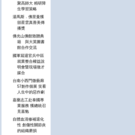
聚高師大 精研障
生學習策略
湯馬斯．佛里曼獲
頒星雲真善美傳
播獎
佛光山佛館致贈典
籍 與大英圖書
館合作交流
國軍屆退官兵中區
就業整合權益說
明會暨現場徵才
媒合
台南小西門微藝廊
57創作個展 笑看
人生中的惡作劇
嘉藥志工赴泰國專
業服務 獲總統召
見嘉勉
自體血清修補退化
性 創傷性關節炎
的組織磨損