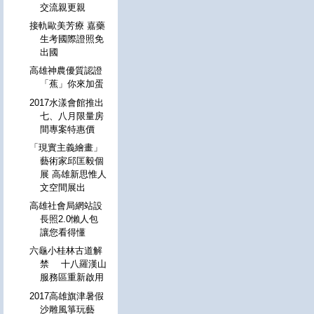
交流親更親
接軌歐美芳療 嘉藥
生考國際證照免
出國
高雄神農優質認證
「蕉」你來加蛋
2017水漾會館推出
七、八月限量房
間專案特惠價
「現實主義繪畫」
藝術家邱匡毅個
展 高雄新思惟人
文空間展出
高雄社會局網站設
長照2.0懶人包
讓您看得懂
六龜小桂林古道解
禁 十八羅漢山
服務區重新啟用
2017高雄旗津暑假
沙雕風箏玩藝