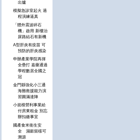
出爐
模擬急診室起火 過
程演練逼真
「體外震波碎石
機」啟用 新樓治
尿路結石有新機
A型肝炎有疫苗 可
預防的肝炎感染
申辦產業學院再揮
全壘打 嘉藥通過
學程數居全國之
冠
金門縣強化小三通
海難救援能力演
習圓滿達陣
小規模營利事業給
付房東租金 別忘
辦扣繳事宜
國產食米衛生安
全 濕穀留樣可
溯源