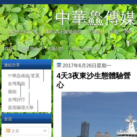
automaty do gier
中華鱻傳媒
本平台多元中立，期盼為正能量發聲，分享美好、美麗、美學，
首頁
報社簡介
本報公告
線上記者名單
連結分享
2017年6月26日星期一
4天3夜東沙生態體驗營
中華鱻傳媒-首頁
台灣高鐵
心
臺鐵
台灣好行
嘉南藥理大學
首頁
文章