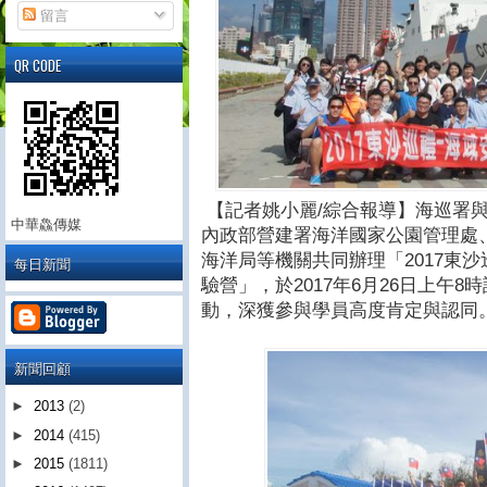
留言
QR CODE
【記者姚小麗/綜合報導】海巡署
中華鱻傳媒
內政部營建署海洋國家公園管理處
海洋局等機關共同辦理「
2017
東沙
每日新聞
驗營」，於2017年6月26
日上午
8
時
動，深獲參與學員高度肯定與認同
新聞回顧
►
2013
(2)
►
2014
(415)
►
2015
(1811)