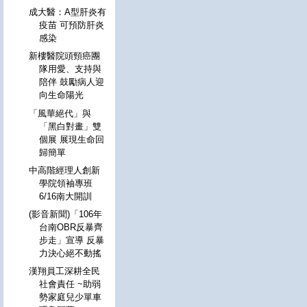
成大醫：A型肝炎有
疫苗 可預防肝炎
感染
新樓醫院頭頸癌團
隊用愛、支持與
陪伴 鼓勵病人迎
向生命陽光
「風華絕代」與
「黑白對畫」雙
個展 展現生命回
歸簡單
中高階經理人創新
學院領袖專班
6/16南大開訓
(影音新聞)「106年
台南OBR反暴齊
步走」宣導 反暴
力決心絕不動搖
漢翔員工深耕全民
社會責任 ~助弱
勢家庭兒少單車