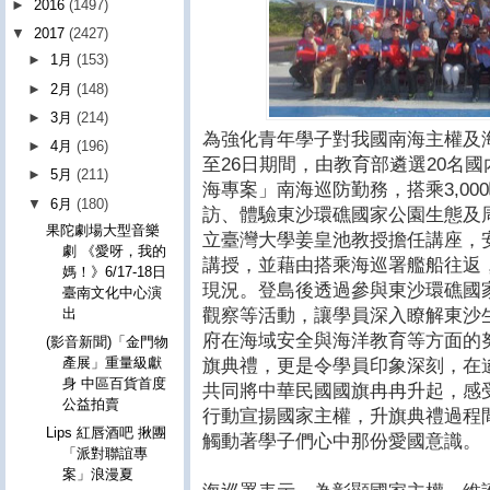
►
2016
(1497)
▼
2017
(2427)
►
1月
(153)
►
2月
(148)
►
3月
(214)
為強化青年學子對我國南海主權及
►
4月
(196)
至
26
日期間，由教育部遴選
20
名國
►
5月
(211)
海專案」南海巡防勤務，搭乘
3,000
▼
6月
(180)
訪、體驗東沙環礁國家公園生態及
果陀劇場大型音樂
立臺灣大學姜皇池教授擔任講座，
劇 《愛呀，我的
講授，並藉由搭乘海巡署艦船往返
媽！》6/17-18日
現況。登島後透過參與東沙環礁國
臺南文化中心演
觀察等活動，讓學員深入瞭解東沙
出
府在海域安全與海洋教育等方面的
(影音新聞)「金門物
產展」重量級獻
旗典禮，更是令學員印象深刻，在
身 中區百貨首度
共同將中華民國國旗冉冉升起，感
公益拍賣
行動宣揚國家主權，升旗典禮過程
Lips 紅唇酒吧 揪團
觸動著學子們心中那份愛國意識。
「派對聯誼專
案」浪漫夏