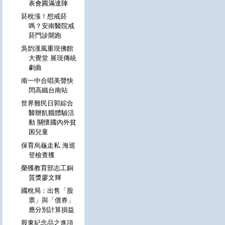
表會圓滿達陣
菸稅漲！想戒菸
嗎？安南醫院戒
菸門診開跑
吳韵漢風重現佛館
大覺堂 展現傳統
劇曲
南一中合唱美聲快
閃高鐵台南站
世界難民日郭綜合
醫辦飢餓體驗活
動 關懷國內外貧
困兒童
保育烏龜走私 海巡
登檢查獲
榮獲教育部志工銅
質獎廖文輝
國稅局：出售「股
票」與「債券」
應分別計算損益
股東紀念品之進項