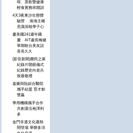
啡、茶飲暨健康
輕食實務班開訓
4天3夜東沙生態體
驗營 南海主權
意識深植學子心
慶美國241週年國
慶 AIT處長梅健
華期盼台美友誼
長長久久
(影音新聞)榮民之家
紀錄片開鏡儀式
紀錄歷史向老兵
致最敬禮
嘉藥與阮綜合醫院
攜手結盟 育才創
雙贏
學用機構攜手合作
共創退伍袍澤利
多
金門非遺文化週熱
鬧登場 舉辦多項