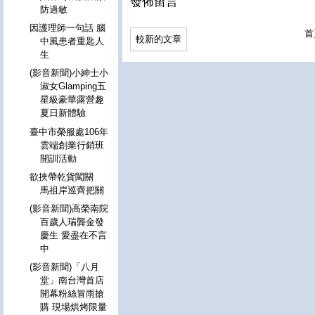
發佈留言
防過敏
因護理師一句話 腦
首
較新的文章
中風患者重匙人
生
(影音新聞)小紳士小
淑女Glamping五
星級豪華露營趣
夏日新體驗
臺中市榮服處106年
雲端創業行銷班
開訓活動
欲挾帶乾貨闖關
馬祖岸巡齊把關
(影音新聞)高榮南院
百歲人瑞龔金發
慶生 愛盡在不言
中
(影音新聞)「八月
堂」南台灣首店
開幕粉絲冒雨搶
購 現場烘烤限量