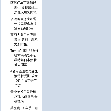
阿孫仔為百歲爺爺
慶生 新樓醫錦上
添花人瑞笑開懷
胡璉將軍逝世40週
年追思紀念典禮
暨回顧展開幕
高師大攜手市府農
業局 策辦「農來
文創市集」
Tomod’s藥妝門市進
駐南紡購物中心
零時差日本藥妝
盛大開幕
4名肯亞護理員受血
液透析受訓 成大
10月在肯亞辦工
作坊
青少年投手重拾棒
球魂 肋骨骨軟骨
移植術
榮服處106年手工咖