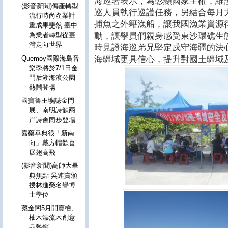
海巡署表示，為彰顯國家主權，維
(影音新聞)傳產轉型
巡人員執行巡護任務，另結合每月
流行時尚產業計
捕魚之外籍漁船，讓我國漁業資源
畫成果斐然 臺中
動，讓學員們親身感受東沙環礁生
為業者轉型從臺
灣走向世界
時見證海巡弟兄堅定戍守海疆的決
海疆域更具信心，提升對國土疆域
Quemoy國際海島音
樂季將於7/1日金
門后湖海濱公園
熱鬧登場
國寶魯王壙誌金門
展、南明詩韻兩
岸詩會同步登場
嘉藥畢典很「新南
向」戴方帽歡喜
展翅高飛
(影音新聞)高師大畢
典焦點 吳連賞頒
授林進榮名譽博
士學位
藏金閣5月開賣檜、
柚木漂流木創意
品熱銷