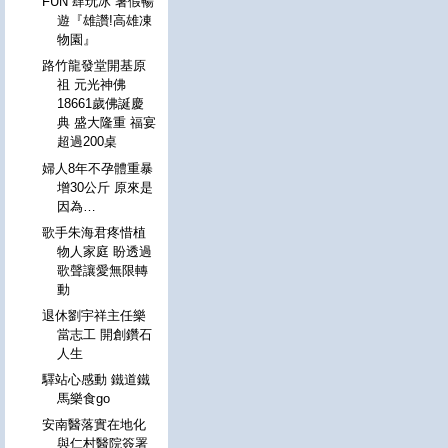
FUN 肆玩冰 暑假暢
遊『雄讚!高雄凍
物園』
路竹龍發堂開基原
祖 元光神佛
18661歲佛誕慶
典 盛大隆重 福宴
超過200桌
婦人8年不孕體重暴
增30公斤 原來是
因為…
歌手朱海君疼惜植
物人家庭 盼透過
歌聲讓愛無限轉
動
退休劉宇祥主任樂
當志工 開創鑽石
人生
驛站心感動 鐵道鐵
馬樂食go
安南醫落實在地化
與仁村醫院簽署