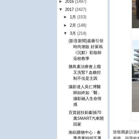
►
2016
(1497)
▼
2017
(2427)
►
1月
(153)
►
2月
(148)
▼
3月
(214)
(影音新聞)嘉藥引領
時尚潮妝 好萊塢
《沉默》彩妝師
蒞校教學
胰島素治療會上癮
又洗腎? 血糖控
制不佳是主因
攝影達人吳仁博醫
師始終如「醫」
攝影融入生命情
感
百貨超狂鉅獻抽70
萬SMART汽車開
回家
致敬團參訪過
南紡購物中心：春
季貴賓特招五重
服務，與學校