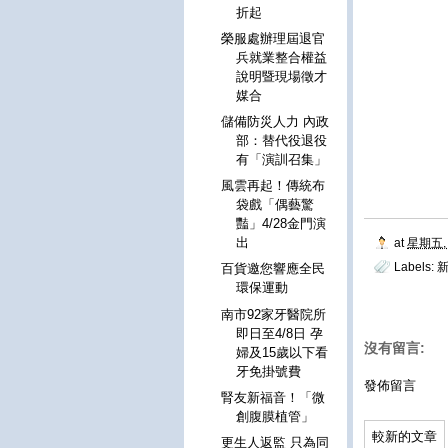
折起
榮服處辦理屆退官
兵就業整合權益
說明暨現場徵才
媒合
儲備防災人力 內政
部：替代役退役
有「演訓召集」
風雲再起！傳統布
袋戲「偶藝驚
豔」4/28金門演
出
at
星期五, 
Labels:
新
百貨邀您響應全民
環保運動
南市92家牙醫院所
即日至4/8日 孕
沒有留言:
婦及15歲以下看
牙免掛號費
發佈留言
腎友新福音！「微
創腹膜植管」
較新的文章
更生人返監 只為同