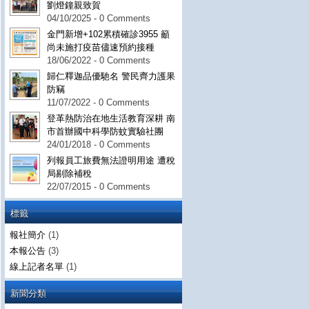
劉燈鐘親致賀
04/10/2025 - 0 Comments
金門新增+102累積確診3955 籲
尚未施打疫苗儘速預約接種
18/06/2022 - 0 Comments
歸仁釋迦品優馳名 警民齊力護果
防竊
11/07/2022 - 0 Comments
登革熱防治在地生活教育深耕 南
市首辦國中科學防蚊實驗社團
24/01/2018 - 0 Comments
列報員工旅費無法證明用途 遭稅
局剔除補稅
22/07/2015 - 0 Comments
標籤
報社簡介
(1)
本報公告
(3)
線上記者名單
(1)
新聞分類