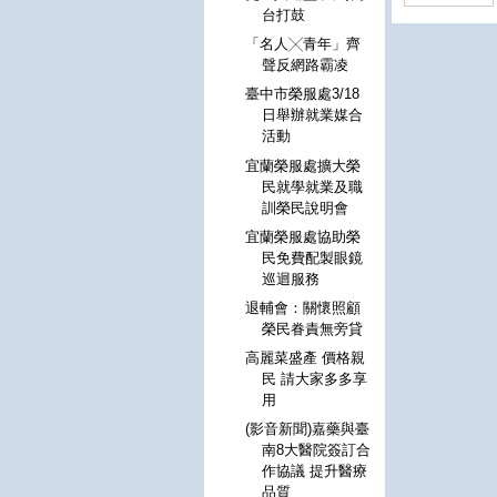
台打鼓
「名人╳青年」齊
聲反網路霸凌
臺中市榮服處3/18
日舉辦就業媒合
活動
宜蘭榮服處擴大榮
民就學就業及職
訓榮民說明會
宜蘭榮服處協助榮
民免費配製眼鏡
巡迴服務
退輔會：關懷照顧
榮民眷責無旁貸
高麗菜盛產 價格親
民 請大家多多享
用
(影音新聞)嘉藥與臺
南8大醫院簽訂合
作協議 提升醫療
品質