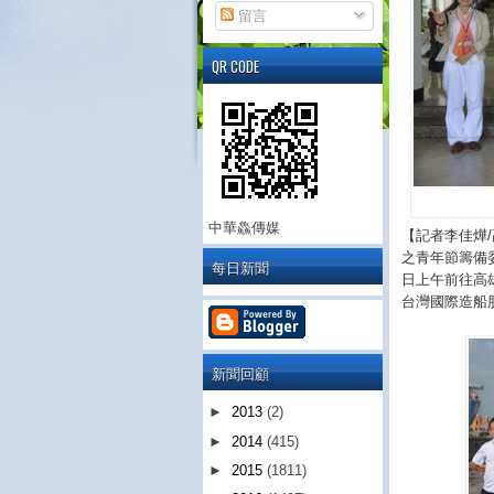
留言
QR CODE
中華鱻傳媒
【記者李佳燁
/
之青年節籌備
每日新聞
日上午前往高
台灣國際造船
新聞回顧
►
2013
(2)
►
2014
(415)
►
2015
(1811)