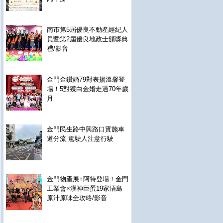
南市第5屆優良不動產經紀人
員暨第2屆優良地政士頒獎典
禮/影音
金門金鑽婚79對表揚溫馨登
場！5對獲白金婚走過70年歲
月
金門民生路中興路口實施車
道分流 駕駛人注意行駛
金門物產展+阿特登場！金門
工業會×漢神巨蛋19家浯島
原汁原味全攻略/影音