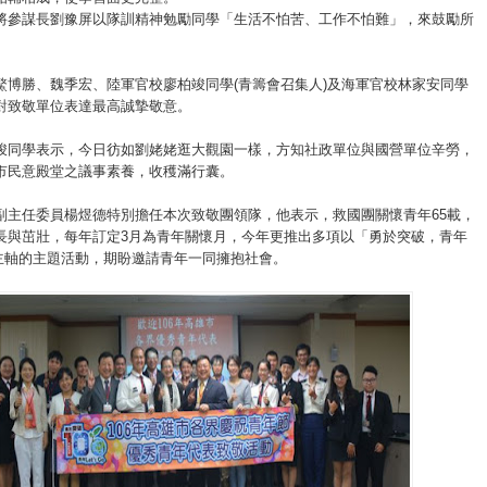
將參謀長劉豫屏以隊訓精神勉勵同學「生活不怕苦、工作不怕難」，來鼓勵所
鰲博勝、魏季宏、陸軍官校廖柏竣同學
(
青籌會召集人
)
及海軍官校林家安同學
對致敬單位表達最高誠摯敬意。
竣同學表示，今日彷如劉姥姥逛大觀園一樣，方知社政單位與國營單位辛勞，
市民意殿堂之議事素養，收穫滿行囊。
副主任委員楊煜德特別擔任本次致敬團領隊，他表示，救國團關懷青年
65
載，
長與茁壯，每年訂定
3
月為青年關懷月，今年更推出多項以「勇於突破，青年
主軸的主題活動，期盼邀請青年一同擁抱社會。