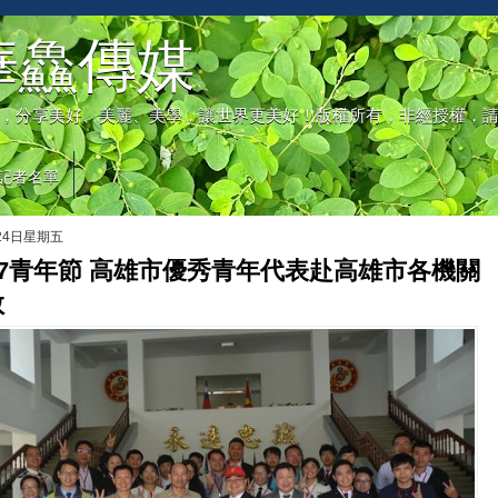
華鱻傳媒
，分享美好、美麗、美學，讓世界更美好！版權所有，非經授權，
記者名單
月24日星期五
17青年節 高雄市優秀青年代表赴高雄市各機關
敬