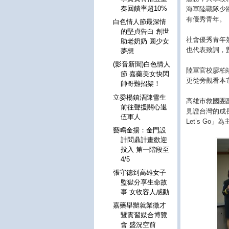
奏回饋率超10%
海軍陸戰隊少
有優秀青年。
白色情人節最深情
的堅貞告白 創世
社會優秀青年
助老奶奶 圓少女
也代表致詞，
夢想
(影音新聞)白色情人
陸軍官校廖柏
節 嘉藥美女快閃
更從旁觀看本
帥哥難招架！
立委楊鎮浯陳雪生
高雄市救國團
前往聲援關心退
見證台灣的成
伍軍人
Let
’
s Go
」為
藝鳴金揚：金門設
計問鼎計畫歡迎
投入 第一階段至
4/5
張守德到高雄女子
監獄分享生命故
事 女收容人感動
嘉藥舉辦就業徵才
暨實習媒合博覽
會 盛況空前