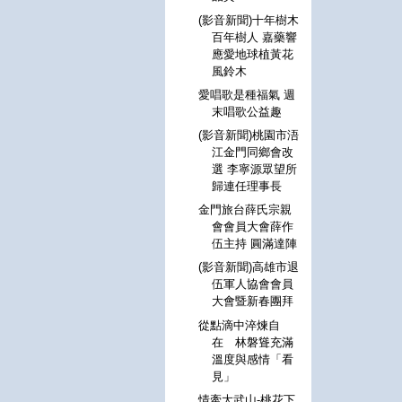
(影音新聞)十年樹木
百年樹人 嘉藥響
應愛地球植黃花
風鈴木
愛唱歌是種福氣 週
末唱歌公益趣
(影音新聞)桃園市浯
江金門同鄉會改
選 李寧源眾望所
歸連任理事長
金門旅台薛氏宗親
會會員大會薛作
伍主持 圓滿達陣
(影音新聞)高雄市退
伍軍人協會會員
大會暨新春團拜
從點滴中淬煉自
在 林磐聳充滿
溫度與感情「看
見」
情牽大武山-桃花下