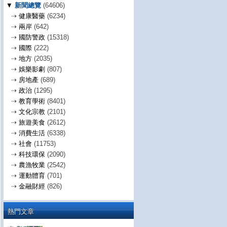
▼
新聞總覽
(64606)
⇢
健康醫藥
(6234)
⇢
兩岸
(642)
⇢
國防警政
(15318)
⇢
國際
(222)
⇢
地方
(2035)
⇢
娛樂影劇
(807)
⇢
房地產
(689)
⇢
政治
(1295)
⇢
教育學術
(8401)
⇢
文化宗教
(2101)
⇢
旅遊美食
(2612)
⇢
消費生活
(6338)
⇢
社會
(11753)
⇢
科技環保
(2090)
⇢
農漁牧業
(2542)
⇢
運動體育
(701)
⇢
金融財經
(826)
熱門文章