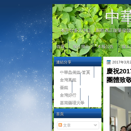
automaty do gier
中
本平台多元中立，期盼為正能量發聲
首頁
報社簡介
本報公告
線上
連結分享
2017年3
慶祝20
中華鱻傳媒-首頁
台灣高鐵
團體致
臺鐵
台灣好行
嘉南藥理大學
首頁
文章