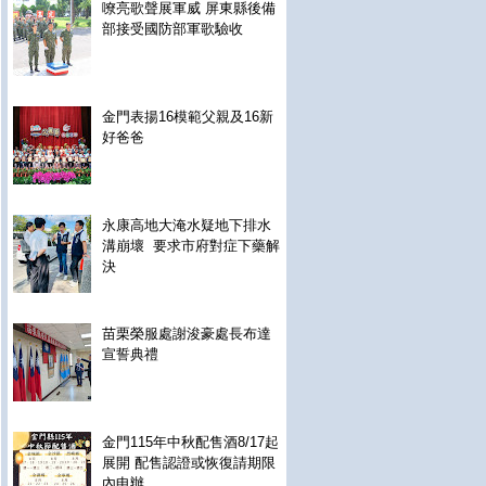
嘹亮歌聲展軍威 屏東縣後備
部接受國防部軍歌驗收
金門表揚16模範父親及16新
好爸爸
永康高地大淹水疑地下排水
溝崩壞 要求市府對症下藥解
決
苗栗榮服處謝浚豪處長布達
宣誓典禮
金門115年中秋配售酒8/17起
展開 配售認證或恢復請期限
內申辦