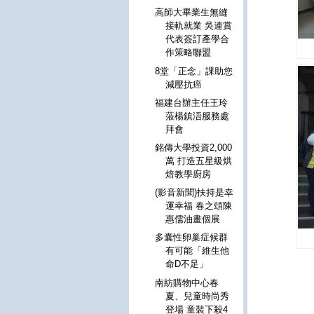
高師大畢業生無縫
接軌就業 吳連賞
代表簽訂產學合
作策略聯盟
8堂「正念」課助您
減壓抗癌
福建台辦主任王玲
蒞楊鎮浯服務處
拜會
銘傳大學投資2,000
萬 打造五星級烘
焙教學廚房
(影音新聞)扶持是幸
運幸福 春之頌陳
惠儒油畫個展
多囊性卵巢症候群
有可能「維生他
命D不足」
南紡購物中心春
夏、兒童時尚秀
登場 童裝下殺4