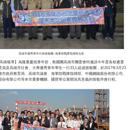
高雄市優秀青年代表致敬團--海軍陸戰隊指揮部合影
高雄報導】為隆重慶祝青年節，救國團高雄市團委會特邀請今年度各校遴選
委員及高雄市社會、大專優秀青年學生一行
33
人組成致敬團，於
2017
年
3
月
23
雄市政府教育局、高雄市議會、海軍陸戰隊指揮部、中國鋼鐵股份有限公司、
股份有限公司等本市重要機關、國營單位展開深具意義的致敬拜會行程。