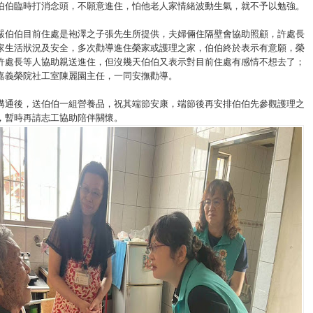
伯伯臨時打消念頭，不願意進住，怕他老人家情緒波動生氣，就不予以勉強。
嚴伯伯目前住處是袍澤之子張先生所提供，夫婦倆住隔壁會協助照顧，許處長
家生活狀況及安全，多次勸導進住榮家或護理之家，伯伯終於表示有意願，榮
許處長等人協助親送進住，但沒幾天伯伯又表示對目前住處有感情不想去了；
嘉義榮院社工室陳麗園主任，一同安撫勸導。
溝通後，送伯伯一組營養品，祝其端節安康，端節後再安排伯伯先參觀護理之
，暫時再請志工協助陪伴關懷。