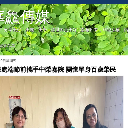
華鱻傳媒
，分享美好、美麗、美學，讓世界更美好！版權所有，非經授權，
記者名單
月30日星期五
服處端節前攜手中榮嘉院 關懷單身百歲榮民