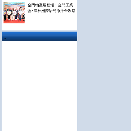
金門物產展登場！金門工業
會×漢神洲際浯島原汁全攻略
..