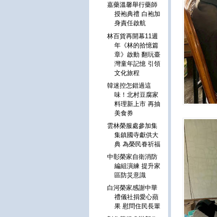
嘉藥溫馨舉行藥師
授袍典禮 白袍加
身責任啟航
林百貨再開幕11週
年《林的拾憶篇
章》啟動 翻玩臺
灣童年記憶 引領
文化旅程
韓迷控怎錯過這
味！北村豆腐家
料理新上市 再抽
美食券
雲林榮服處參加集
集鎮國寺獻供大
典 為榮民眷祈福
中彰榮家自衛消防
編組演練 提升家
區防災意識
白河榮家感謝中華
禮儀社捐愛心蘋
果 慰問住民長輩