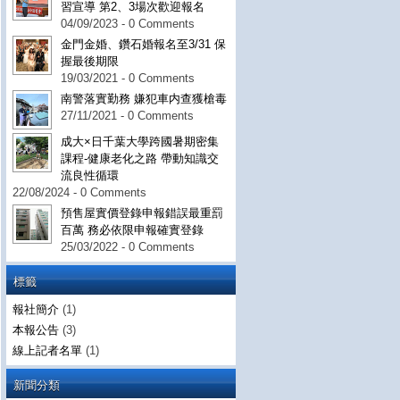
習宣導 第2、3場次歡迎報名
04/09/2023 - 0 Comments
金門金婚、鑽石婚報名至3/31 保
握最後期限
19/03/2021 - 0 Comments
南警落實勤務 嫌犯車内查獲槍毒
27/11/2021 - 0 Comments
成大×日千葉大學跨國暑期密集
課程-健康老化之路 帶動知識交
流良性循環
22/08/2024 - 0 Comments
預售屋實價登錄申報錯誤最重罰
百萬 務必依限申報確實登錄
25/03/2022 - 0 Comments
標籤
報社簡介
(1)
本報公告
(3)
線上記者名單
(1)
新聞分類