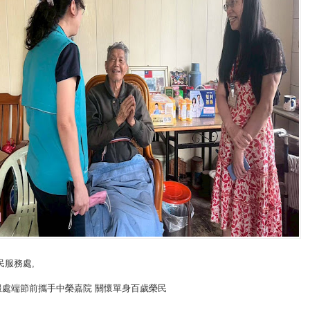
民服務處
,
服處端節前攜手中榮嘉院 關懷單身百歲榮民