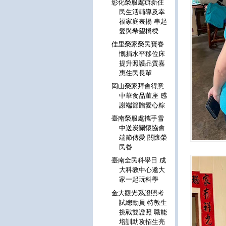
彰化榮服處辦新住
民生活輔導及幸
福家庭表揚 串起
愛與希望橋樑
佳里榮家榮民寶眷
慨捐水平移位床
提升照護品質嘉
惠住民長輩
岡山榮家拜會得意
中華食品董座 感
謝端節贈愛心粽
臺南榮服處攜手雪
中送炭關懷協會
端節傳愛 關懷榮
民眷
臺南全民科學日 成
大科教中心邀大
家一起玩科學
金大觀光系證照考
試總動員 特教生
挑戰雙證照 職能
培訓助攻招生亮