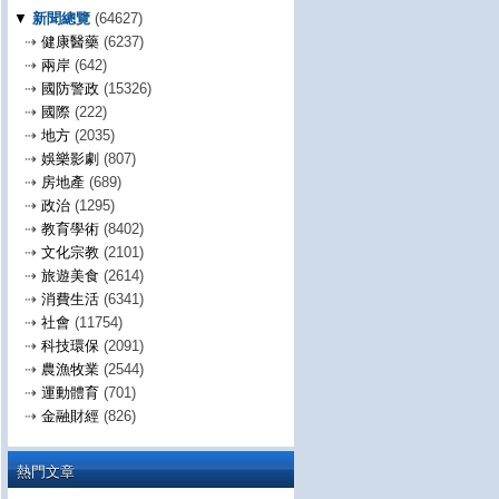
▼
新聞總覽
(64627)
⇢
健康醫藥
(6237)
⇢
兩岸
(642)
⇢
國防警政
(15326)
⇢
國際
(222)
⇢
地方
(2035)
⇢
娛樂影劇
(807)
⇢
房地產
(689)
⇢
政治
(1295)
⇢
教育學術
(8402)
⇢
文化宗教
(2101)
⇢
旅遊美食
(2614)
⇢
消費生活
(6341)
⇢
社會
(11754)
⇢
科技環保
(2091)
⇢
農漁牧業
(2544)
⇢
運動體育
(701)
⇢
金融財經
(826)
熱門文章