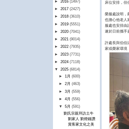
►
2016
(1497)
床位安排，但
►
2017
(2427)
榮服處說明，
►
2018
(3610)
也擔心他老人
►
2019
(5551)
服處也安排由
遂於日前攜手
►
2020
(7041)
►
2021
(9014)
許處長與伯伯
►
2022
(7935)
家或榮家環境
►
2023
(7731)
►
2024
(7118)
▼
2025
(6814)
►
1月
(600)
►
2月
(463)
►
3月
(559)
►
4月
(556)
▼
5月
(591)
劉氏宗親拜訪土牛
劉家人 劉燈鐘讚
賞客家文化之美