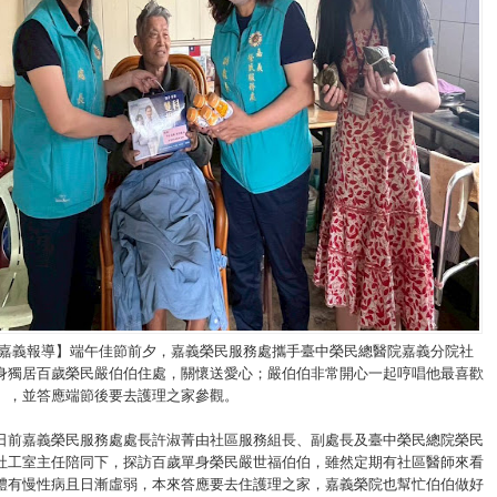
/嘉義報導】端午佳節前夕，嘉義榮民服務處攜手臺中榮民總醫院嘉義分院社
身獨居百歲榮民嚴伯伯住處，關懷送愛心；嚴伯伯非常開心一起哼唱他最喜歡
〉，並答應端節後要去護理之家參觀。
日前嘉義榮民服務處處長許淑菁由社區服務組長、副處長及臺中榮民總院榮民
社工室主任陪同下，探訪百歲單身榮民嚴世福伯伯，雖然定期有社區醫師來看
體有慢性病且日漸虛弱，本來答應要去住護理之家，嘉義榮院也幫忙伯伯做好