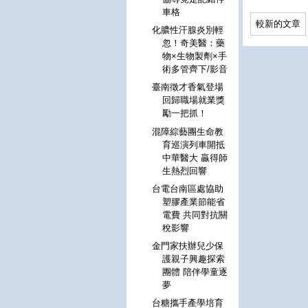
車格
較新的文章
化膿性汗腺炎別輕
忽！奇美醫：藥
物×生物製劑×手
術多管齊下/影音
臺南徵才香氣登場
回歸職場就業獎
勵一把抓！
混障綜藝團生命教
育巡演列車開抵
中華醫大 贏得師
生熱烈回響
台電台南區處協助
塑膠產業節能省
電費 共同對抗關
稅影響
金門家扶辦兒少保
護親子興趣探索
團體 陪伴學童逐
夢
台糖攜手產學培育