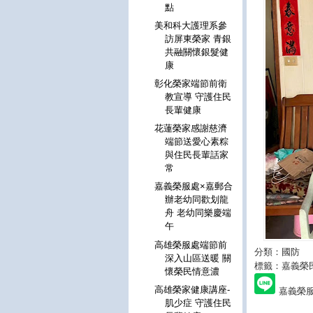
點
美和科大護理系參
訪屏東榮家 青銀
共融關懷銀髮健
康
彰化榮家端節前衛
教宣導 守護住民
長輩健康
花蓮榮家感謝慈濟
端節送愛心素粽
與住民長輩話家
常
嘉義榮服處×嘉郵合
辦老幼同歡划龍
舟 老幼同樂慶端
午
高雄榮服處端節前
分類：國防
深入山區送暖 關
標籤：嘉義榮
懷榮民情意濃
高雄榮家健康講座-
嘉義榮
肌少症 守護住民