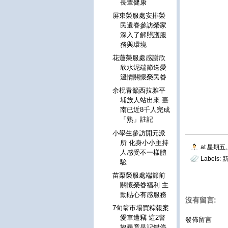
長輩健康
屏東榮服處安排榮
民遺眷參訪榮家
深入了解照護服
務與環境
花蓮榮服處感謝欣
欣水泥端節送愛
溫情關懷榮民眷
余柷青籲西拉雅平
埔族人站出來 臺
南已近8千人完成
「熟」註記
小學生參訪開元派
所 化身小小主持
at
星期五, 
人感受不一樣體
Labels:
驗
苗栗榮服處端節前
關懷榮眷福利 主
動貼心有感服務
沒有留言:
7旬翁市場買粽報案
愛車遭竊 這2警
發佈留言
協尋竟是記錯停