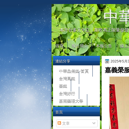
automaty do gier
中
本平台多元中立，期盼為正能量發聲
首頁
報社簡介
本報公告
線上
連結分享
2025年5
嘉義榮
中華鱻傳媒-首頁
台灣高鐵
臺鐵
台灣好行
嘉南藥理大學
首頁
文章