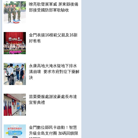
嘹亮歌聲展軍威 屏東縣後備
部接受國防部軍歌驗收
金門表揚16模範父親及16新
好爸爸
永康高地大淹水疑地下排水
溝崩壞 要求市府對症下藥解
決
苗栗榮服處謝浚豪處長布達
宣誓典禮
金門數位縣民卡啟動！智慧
升級全島支付圈 加碼回饋限