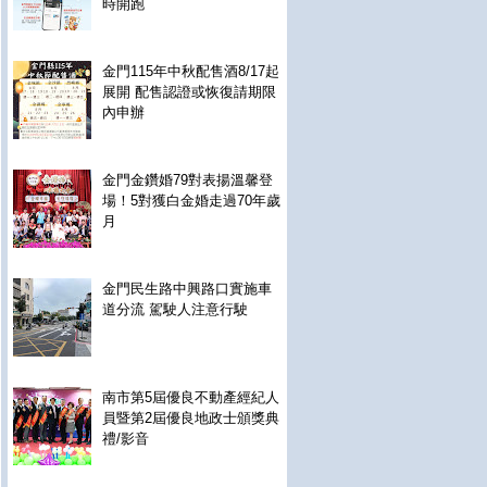
時開跑
金門115年中秋配售酒8/17起
展開 配售認證或恢復請期限
內申辦
金門金鑽婚79對表揚溫馨登
場！5對獲白金婚走過70年歲
月
金門民生路中興路口實施車
道分流 駕駛人注意行駛
南市第5屆優良不動產經紀人
員暨第2屆優良地政士頒獎典
禮/影音