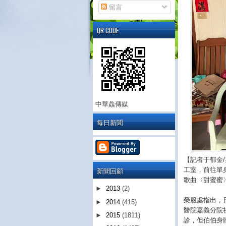
留言
QR CODE
中華鱻傳媒
每日新聞
【記者于郁金
新聞回顧
工室，前往單
歌曲〈甜蜜蜜
►
2013
(2)
榮服處指出，
►
2014
(415)
醫院嘉義分院
►
2015
(1811)
診，但伯伯身