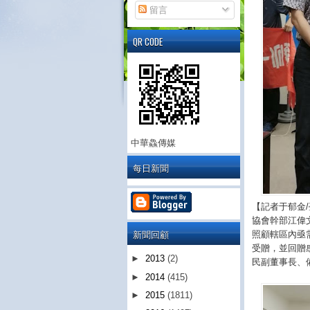
留言
QR CODE
中華鱻傳媒
每日新聞
【記者于郁金
協會幹部江偉
新聞回顧
照顧轄區內亟
受贈，並回贈
►
2013
(2)
民副董事長、
►
2014
(415)
►
2015
(1811)