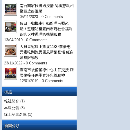
南台南家扶挺過疫情 認養懇親相
聚頑皮好溫馨
05/11/2023 - 0 Comments
假日下鄉機車行動監理考照來
囉！監理站至臺南市府社會福利
綜合大樓辦理跨機關服務
13/04/2019 - 0 Comments
大員皇冠線上旅展11/27前優惠
元素吃到飽異國風新菜登場 紅白
酒無限暢飲
23/11/2022 - 0 Comments
臺南市後備輔導中心主任交接 羅
國俊接任傳承青溪忠義精神
12/01/2019 - 0 Comments
標籤
報社簡介
(1)
本報公告
(3)
線上記者名單
(1)
新聞分類