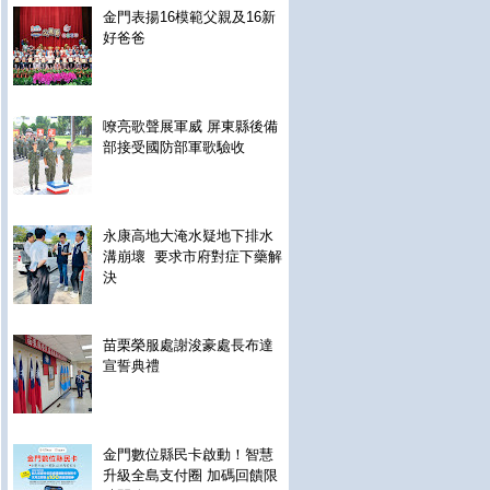
金門表揚16模範父親及16新
好爸爸
嘹亮歌聲展軍威 屏東縣後備
部接受國防部軍歌驗收
永康高地大淹水疑地下排水
溝崩壞 要求市府對症下藥解
決
苗栗榮服處謝浚豪處長布達
宣誓典禮
金門數位縣民卡啟動！智慧
升級全島支付圈 加碼回饋限