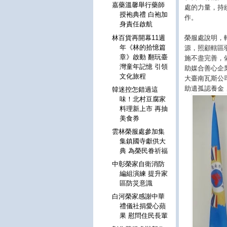
嘉藥溫馨舉行藥師
處的力量，持
授袍典禮 白袍加
作。
身責任啟航
榮服處說明，
林百貨再開幕11週
年《林的拾憶篇
源，照顧轄區
章》啟動 翻玩臺
施不盡完善，
灣童年記憶 引領
助媒合善心企
文化旅程
大臺南瓦斯公
助遺孤認養金
韓迷控怎錯過這
味！北村豆腐家
料理新上市 再抽
美食券
雲林榮服處參加集
集鎮國寺獻供大
典 為榮民眷祈福
中彰榮家自衛消防
編組演練 提升家
區防災意識
白河榮家感謝中華
禮儀社捐愛心蘋
果 慰問住民長輩