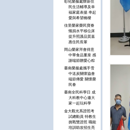
彰化榮服處辦新住
民生活輔導及幸
福家庭表揚 串起
愛與希望橋樑
佳里榮家榮民寶眷
慨捐水平移位床
提升照護品質嘉
惠住民長輩
岡山榮家拜會得意
中華食品董座 感
謝端節贈愛心粽
臺南榮服處攜手雪
中送炭關懷協會
端節傳愛 關懷榮
民眷
臺南全民科學日 成
大科教中心邀大
家一起玩科學
金大觀光系證照考
試總動員 特教生
挑戰雙證照 職能
培訓助攻招生亮