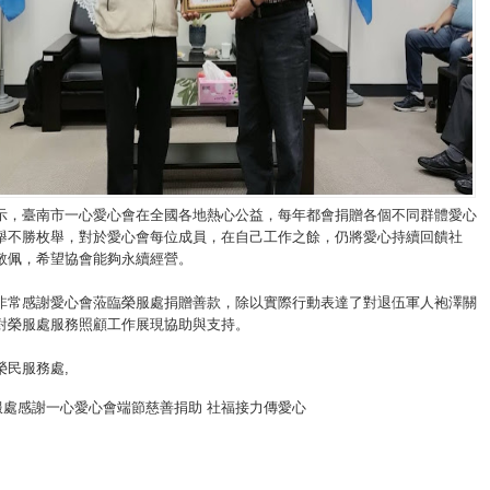
示，臺南市一心愛心會在全國各地熱心公益，每年都會捐贈各個不同群體愛心
舉不勝枚舉，對於愛心會每位成員，在自己工作之餘，仍將愛心持續回饋社
敬佩，希望協會能夠永續經營。
非常感謝愛心會蒞臨榮服處捐贈善款，除以實際行動表達了對退伍軍人袍澤關
對榮服處服務照顧工作展現協助與支持。
榮民服務處
,
服處感謝一心愛心會端節慈善捐助 社福接力傳愛心