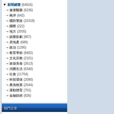
▼
新聞總覽
(64616)
⇢
健康醫藥
(6236)
⇢
兩岸
(642)
⇢
國防警政
(15319)
⇢
國際
(222)
⇢
地方
(2035)
⇢
娛樂影劇
(807)
⇢
房地產
(689)
⇢
政治
(1295)
⇢
教育學術
(8402)
⇢
文化宗教
(2101)
⇢
旅遊美食
(2613)
⇢
消費生活
(6340)
⇢
社會
(11754)
⇢
科技環保
(2090)
⇢
農漁牧業
(2544)
⇢
運動體育
(701)
⇢
金融財經
(826)
熱門文章