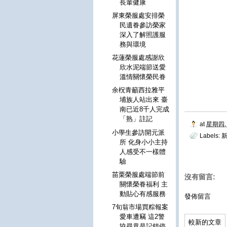
長輩健康
屏東榮服處安排榮
民遺眷參訪榮家
深入了解照護服
務與環境
花蓮榮服處感謝欣
欣水泥端節送愛
溫情關懷榮民眷
余柷青籲西拉雅平
埔族人站出來 臺
南已近8千人完成
「熟」註記
at
星期四, 
小學生參訪開元派
Labels:
所 化身小小主持
人感受不一樣體
驗
苗栗榮服處端節前
沒有留言:
關懷榮眷福利 主
動貼心有感服務
發佈留言
7旬翁市場買粽報案
愛車遭竊 這2警
較新的文章
協尋竟是記錯停