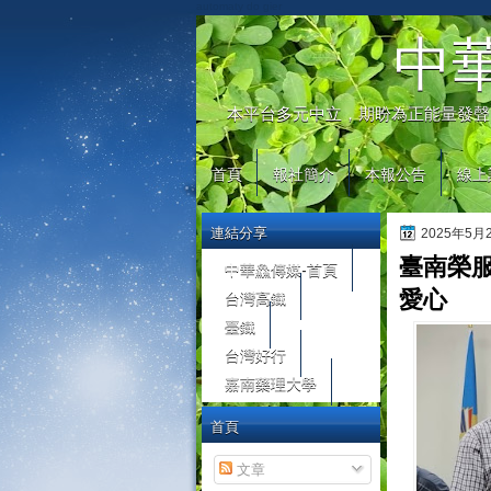
automaty do gier
中
本平台多元中立，期盼為正能量發聲
首頁
報社簡介
本報公告
線上
連結分享
2025年5
臺南榮
中華鱻傳媒-首頁
台灣高鐵
愛心
臺鐵
台灣好行
嘉南藥理大學
首頁
文章