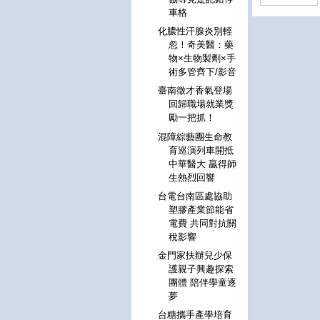
車格
化膿性汗腺炎別輕
忽！奇美醫：藥
物×生物製劑×手
術多管齊下/影音
臺南徵才香氣登場
回歸職場就業獎
勵一把抓！
混障綜藝團生命教
育巡演列車開抵
中華醫大 贏得師
生熱烈回響
台電台南區處協助
塑膠產業節能省
電費 共同對抗關
稅影響
金門家扶辦兒少保
護親子興趣探索
團體 陪伴學童逐
夢
台糖攜手產學培育