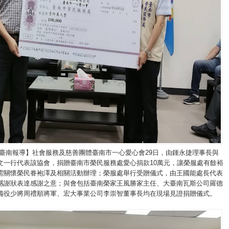
/臺南報導】社會服務及慈善團體臺南市一心愛心會29日，由鍾永捷理事長與
文一行代表該協會，捐贈臺南市榮民服務處愛心捐款10萬元，讓榮服處有餘裕
需關懷榮民眷袍澤及相關活動辦理；榮服處舉行受贈儀式，由王國能處長代表
感謝狀表達感謝之意；與會包括臺南榮家王風勝家主任、大臺南瓦斯公司羅德
備役少將周禮順將軍、宏大事業公司李崇智董事長均在現場見證捐贈儀式。