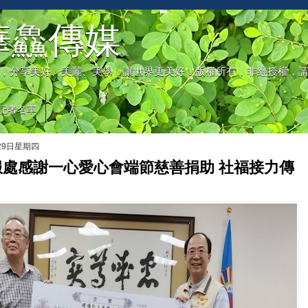
華鱻傳媒
，分享美好、美麗、美學，讓世界更美好！版權所有，非經授權，
記者名單
月29日星期四
服處感謝一心愛心會端節慈善捐助 社福接力傳