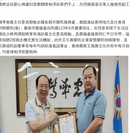
續將這份愛心傳遞到需要關懷袍澤前輩們手上，共同擴展退伍軍人服務照顧工
輔導會嚴主任委員期勉全國各縣市榮民服務處，都能連結善用地方及社會資
弱勢榮民(眷)；臺南市榮服處自民國113年6月搬遷現址，在預算有限下生活設
備役少將周禮順將軍有感於嚴主任委員期勉，及榮服處服務同仁平日辛勞，協
業捐贈2部跑步機充實生活機能，此外又引薦榮民企業家暨榮民楷模陳智，及
司羅德民副董事長每年均捐助遺孤認養金，臺南榮家王風勝主任亦長年每月捐
，均發揮袍澤慈愛精神。