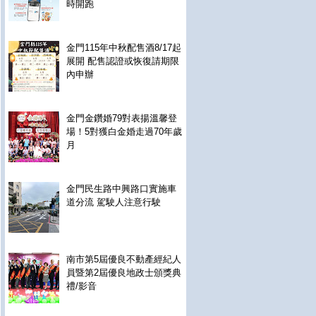
時開跑
金門115年中秋配售酒8/17起
展開 配售認證或恢復請期限
內申辦
金門金鑽婚79對表揚溫馨登
場！5對獲白金婚走過70年歲
月
金門民生路中興路口實施車
道分流 駕駛人注意行駛
南市第5屆優良不動產經紀人
員暨第2屆優良地政士頒獎典
禮/影音