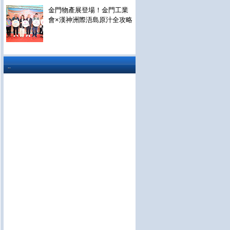
金門物產展登場！金門工業
會×漢神洲際浯島原汁全攻略
..