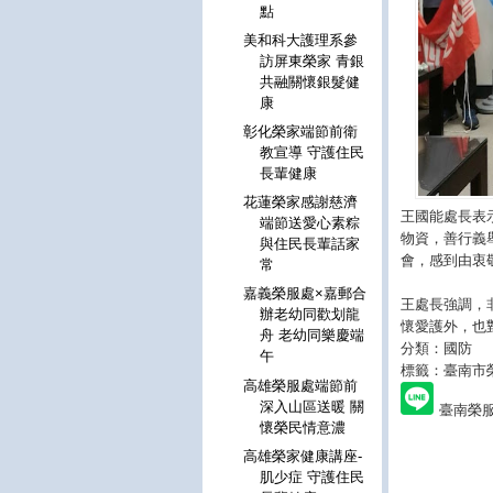
點
美和科大護理系參
訪屏東榮家 青銀
共融關懷銀髮健
康
彰化榮家端節前衛
教宣導 守護住民
長輩健康
花蓮榮家感謝慈濟
王國能處長表
端節送愛心素粽
物資，善行義
與住民長輩話家
會，感到由衷
常
嘉義榮服處×嘉郵合
王處長強調，
辦老幼同歡划龍
懷愛護外，也
舟 老幼同樂慶端
分類：國防
午
標籤：臺南市
高雄榮服處端節前
深入山區送暖 關
臺南榮
懷榮民情意濃
高雄榮家健康講座-
肌少症 守護住民