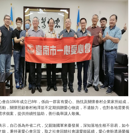
心會自106年成立已8年，係由一群富有愛心、熱忱及關懷眷村企業家所組成，
活動，關懷照顧眷村袍澤並不定期捐贈愛心物資，不遺餘力，也對各地需要長
需求個案，提供持續性協助，善行義舉讓人敬佩。
表示，自己係為外省二代，父親隨國軍來臺發展，深知落地生根不容易，如今
之餘，秉持著愛心會宗旨，取之社會回饋社會讓愛能延續，愛心會盼透過榮服