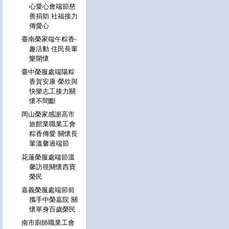
心愛心會端節慈
善捐助 社福接力
傳愛心
臺南榮家端午粽香-
趣活動 住民長輩
樂開懷
臺中榮服處端陽粽
香賀安康 榮欣與
快樂志工接力關
懷不間斷
岡山榮家感謝高市
旅館業職業工會
粽香傳愛 關懷長
輩溫馨過端節
花蓮榮服處端節溫
馨訪視關懷西寶
榮民
嘉義榮服處端節前
攜手中榮嘉院 關
懷單身百歲榮民
南市廚師職業工會