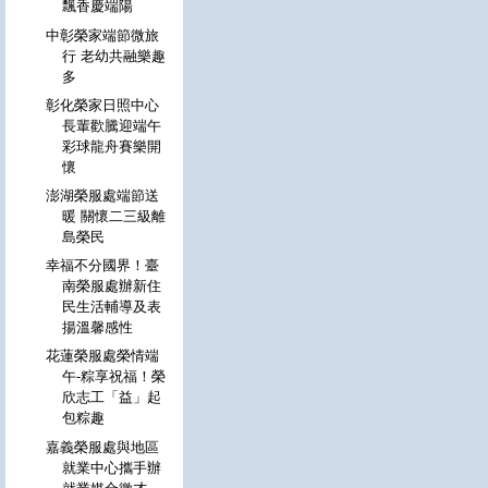
飄香慶端陽
中彰榮家端節微旅
行 老幼共融樂趣
多
彰化榮家日照中心
長輩歡騰迎端午
彩球龍舟賽樂開
懷
澎湖榮服處端節送
暖 關懷二三級離
島榮民
幸福不分國界！臺
南榮服處辦新住
民生活輔導及表
揚溫馨感性
花蓮榮服處榮情端
午-粽享祝福！榮
欣志工「益」起
包粽趣
嘉義榮服處與地區
就業中心攜手辦