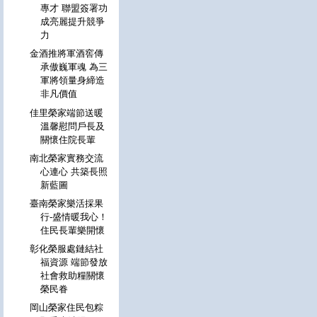
專才 聯盟簽署功
成亮麗提升競爭
力
金酒推將軍酒窖傳
承傲巍軍魂 為三
軍將領量身締造
非凡價值
佳里榮家端節送暖
溫馨慰問戶長及
關懷住院長輩
南北榮家實務交流
心連心 共築長照
新藍圖
臺南榮家樂活採果
行-盛情暖我心！
住民長輩樂開懷
彰化榮服處鏈結社
福資源 端節發放
社會救助糧關懷
榮民眷
岡山榮家住民包粽