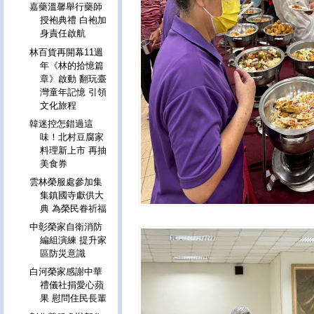
嘉藥溫馨舉行藥師
授袍典禮 白袍加
身責任啟航
林百貨再開幕11週
年《林的拾憶篇
章》啟動 翻玩臺
灣童年記憶 引領
文化旅程
韓迷控怎錯過這
味！北村豆腐家
料理新上市 再抽
美食券
雲林榮服處參加集
集鎮國寺獻供大
典 為榮民眷祈福
中彰榮家自衛消防
編組演練 提升家
區防災意識
白河榮家感謝中華
禮儀社捐愛心蘋
果 慰問住民長輩