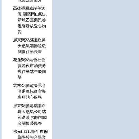
就業媒合徵才
高雄榮服處端午送
暖 關懷岡山勵志
新城乙區榮民眷
溫馨發放愛心物
資
屏東榮家感謝欣屏
天然氣端節送暖
關懷住民長輩
花蓮榮家結合社會
資源夜市消費劵
與住民端午慶同
樂
雲林榮服處攜手地
區退軍協會宣導
多項貼心服務
屏東榮服處感謝欣
屏天然氣公司端
節送暖 捐贈福助
金關懷榮民眷
佛光山113學年度偏
鄉學校聯合畢業