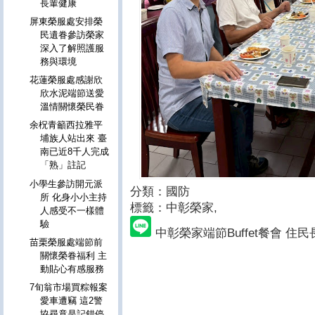
長輩健康
屏東榮服處安排榮
民遺眷參訪榮家
深入了解照護服
務與環境
花蓮榮服處感謝欣
欣水泥端節送愛
溫情關懷榮民眷
余柷青籲西拉雅平
埔族人站出來 臺
南已近8千人完成
「熟」註記
小學生參訪開元派
分類：國防
所 化身小小主持
標籤：中彰榮家
,
人感受不一樣體
驗
中彰榮家端節Buffet餐會 
苗栗榮服處端節前
關懷榮眷福利 主
動貼心有感服務
7旬翁市場買粽報案
愛車遭竊 這2警
協尋竟是記錯停