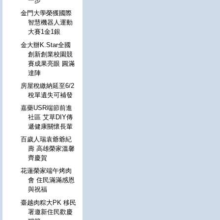
一步
金門大學榮獲國際
智慧機器人運動
大賽1金1銀
金大辦K.Star全國
創新創業校園競
賽成果亮眼 圓滿
達陣
房屋稅繳納延至6/2
稅單遺失可補發
嘉藥USR端節前進
社區 艾草DIY傳
遞健康關懷長輩
百歲人瑞袁爺爺紀
壽 高雄榮家溫馨
齊慶賀
花蓮榮家端午烤肉
會 住民滿滿感恩
與祝福
臺越肉粽大PK 移民
署邀新住民歡慶