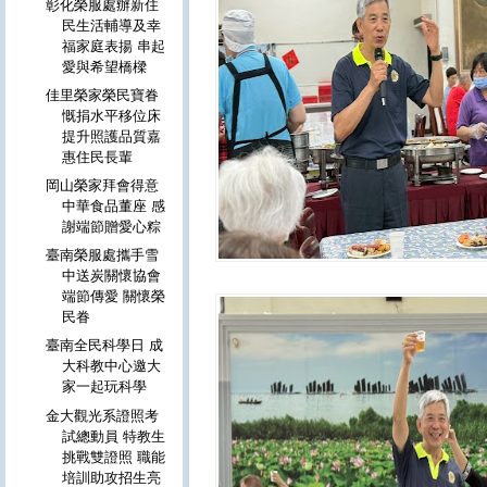
彰化榮服處辦新住
民生活輔導及幸
福家庭表揚 串起
愛與希望橋樑
佳里榮家榮民寶眷
慨捐水平移位床
提升照護品質嘉
惠住民長輩
岡山榮家拜會得意
中華食品董座 感
謝端節贈愛心粽
臺南榮服處攜手雪
中送炭關懷協會
端節傳愛 關懷榮
民眷
臺南全民科學日 成
大科教中心邀大
家一起玩科學
金大觀光系證照考
試總動員 特教生
挑戰雙證照 職能
培訓助攻招生亮