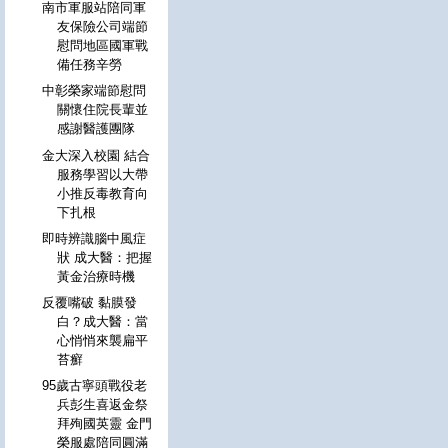
南市軍服站陪同軍
友保險公司端節
慰問地區國軍戰
備任務辛勞
中彰榮家端節慰問
關懷住院長輩並
感謝醫護團隊
金大深入校園 結合
服務學習以大帶
小推反毒教育向
下扎根
即時辨識腦中風症
狀 成大醫：把握
黃金治療時機
反覆嘴破 黏膜發
白？成大醫：當
心悄悄來襲扁平
苔癬
95歲古寧頭戰役老
兵彭生喜返金祭
拜殉國英靈 金門
榮服處陪同圓滿