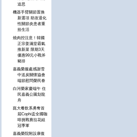
追思
機器手臂關節置換
新選項 助攻退化
性關節炎患者重
拾生活
燒肉控注意！韓國
正宗姜滿堂霸氣
推新菜 限期3天
優惠99元小戰斧
豬排
嘉義榮服處感謝雪
中送炭關懷協會
端節慰問榮民眷
白河榮家慶端午 住
民嘉義公園划龍
舟
崑大餐飲系勇奪首
屆Cophi盃全國咖
啡挑戰賽拉花組
冠季軍
嘉義榮院附設康復