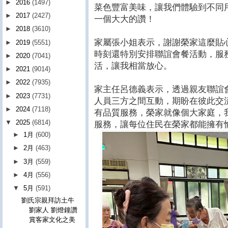
►
2016
(1497)
菜色豐富美味，讓我們體驗到不同
►
2017
(2427)
一個大大的讚！
►
2018
(3610)
家屬張小姐表示，謝謝榮家這麼貼
►
2019
(5551)
時刻還特別安排聯誼會餐活動，服
►
2020
(7041)
活，讓我相當放心。
►
2021
(9014)
►
2022
(7935)
家主任呂德義表示，透過親友聯誼
►
2023
(7731)
人員三方之間互動，期盼在彼此交
►
2024
(7118)
有品質服務，榮家就像個大家庭，
▼
2025
(6814)
服務，讓每位住民在榮家都能擁有
►
1月
(600)
►
2月
(463)
►
3月
(559)
►
4月
(556)
▼
5月
(591)
劉氏宗親拜訪土牛
劉家人 劉燈鐘讚
賞客家文化之美