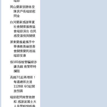
端節
岡山榮家頒贈各堂
隊房戶長端節慰
問金
白河榮家感謝華夏
社會關懷服務協
會端節演出 住民
感受溫情與關懷
屏東榮服處攜手中
華佛教善緣慈善
會關懷榮民祝福
端節安康
假165假檢警騙婦涉
嫌洗錢 南警即時
攔阻
高鐵7/1起再增班！
每週總班次達
1128班 6/3起開
放預購
端節慰問南警致贈
粽 感謝波麗士大
人辛勞粽情粽義