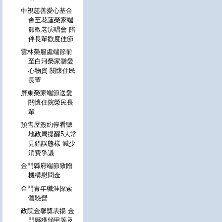
中視慈善愛心基金
會至花蓮榮家端
節敬老演唱會 陪
伴長輩歡度佳節
雲林榮服處端節前
至白河榮家贈愛
心物資 關懷住民
長輩
屏東榮家端節送愛
關懷住院榮民長
輩
預售屋簽約停看聽
地政局提醒5大常
見錯誤態樣 減少
消費爭議
金門縣府端節致贈
機構慰問金
金門青年職涯探索
體驗營
政院金馨獎表揚 金
門縣獲頒甲等及