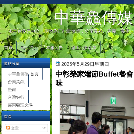
automaty do gier
中華鱻傳媒
本平台多元中立，期盼為正能量發聲，分享美好、美麗、美學，
首頁
報社簡介
本報公告
線上記者名單
連結分享
2025年5月29日星期四
中彰榮家端節Buffet
中華鱻傳媒-首頁
台灣高鐵
味
臺鐵
台灣好行
嘉南藥理大學
首頁
文章