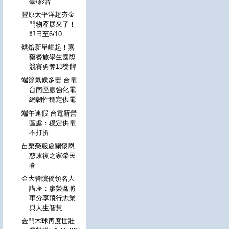
臺/影音
豐原太平洋超夯金
門物產展來了！
即日至6/10
烘焙新星崛起！嘉
藥餐旅學生國際
競賽勇奪13獎牌
端節氣候多變 台電
台南區處強化電
網韌性穩定供電
端午連假 台電新營
區處：穩定供電
不打折
苗栗榮服處關懷恩
慈康復之家榮民
眷
金大管院僑領名人
講座：廖榮鑫將
軍分享飛行志業
與人生智慧
金門木球再度世壯