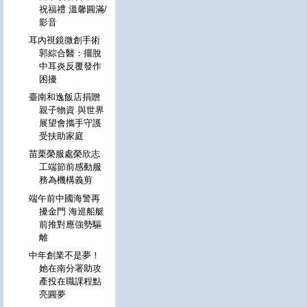
祝福禮 溫馨圓滿/
影音
耳內視鏡微創手術
郭綜合醫：擺脫
中耳炎反覆發作
困擾
臺南和逸飯店捐贈
親子物資 與世界
展望會攜手守護
受扶助家庭
苗栗榮服處榮欣志
工端節前感動服
務為機構義剪
端午前中國海警再
擾金門 海巡船艇
前推對應強勢驅
離
中年創業不是夢！
她在南分署助攻
產投在職課程點
亮圓夢