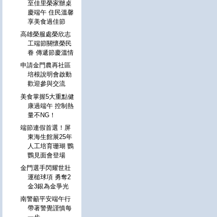
至佳里榮家辦桌
慶端午 住民溫馨
享美食過佳節
高雄榮服處榮欣志
工端節關懷榮民
眷 傳遞節慶溫情
申請金門農再社區
培根說明會啟動
歡迎參與交流
美食掌握5大重點健
康過端午 控制熱
量不NG！
端節連假首選！屏
東海生館展25年
人工培育珊瑚 鸚
鸚見面會登場
金門選手閃耀世壯
運槌球項 勇奪2
金3銀為金爭光
南警籲平安端午行
帶著警覺謹慎每