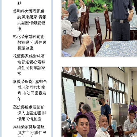
點
美和科大護理系參
訪屏東榮家 青銀
共融關懷銀髮健
康
彰化榮家端節前衛
教宣導 守護住民
長輩健康
花蓮榮家感謝慈濟
端節送愛心素粽
與住民長輩話家
常
嘉義榮服處×嘉郵合
辦老幼同歡划龍
舟 老幼同樂慶端
午
高雄榮服處端節前
深入山區送暖 關
懷榮民情意濃
高雄榮家健康講座-
肌少症 守護住民