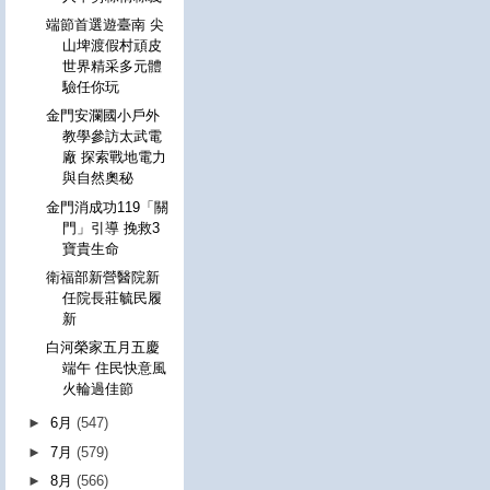
端節首選遊臺南 尖
山埤渡假村頑皮
世界精采多元體
驗任你玩
金門安瀾國小戶外
教學參訪太武電
廠 探索戰地電力
與自然奧秘
金門消成功119「關
門」引導 挽救3
寶貴生命
衛福部新營醫院新
任院長莊毓民履
新
白河榮家五月五慶
端午 住民快意風
火輪過佳節
►
6月
(547)
►
7月
(579)
►
8月
(566)