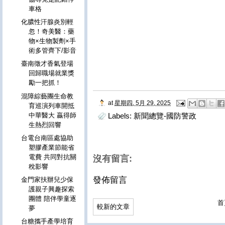
車格
化膿性汗腺炎別輕
忽！奇美醫：藥
物×生物製劑×手
術多管齊下/影音
臺南徵才香氣登場
回歸職場就業獎
勵一把抓！
混障綜藝團生命教
at
星期四, 5月 29, 2025
育巡演列車開抵
中華醫大 贏得師
Labels:
新聞總覽-國防警政
生熱烈回響
台電台南區處協助
塑膠產業節能省
電費 共同對抗關
沒有留言:
稅影響
發佈留言
金門家扶辦兒少保
護親子興趣探索
團體 陪伴學童逐
首
較新的文章
夢
台糖攜手產學培育