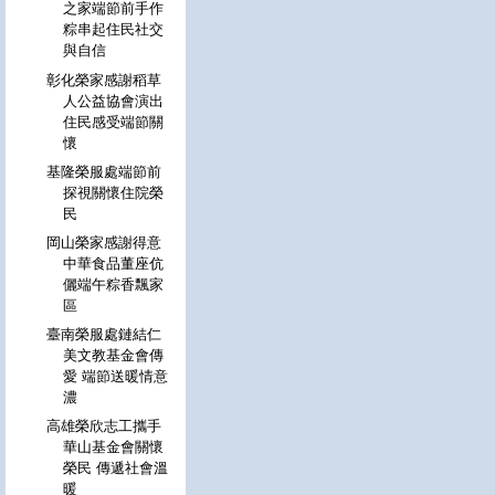
之家端節前手作
粽串起住民社交
與自信
彰化榮家感謝稻草
人公益協會演出
住民感受端節關
懷
基隆榮服處端節前
探視關懷住院榮
民
岡山榮家感謝得意
中華食品董座伉
儷端午粽香飄家
區
臺南榮服處鏈結仁
美文教基金會傳
愛 端節送暖情意
濃
高雄榮欣志工攜手
華山基金會關懷
榮民 傳遞社會溫
暖