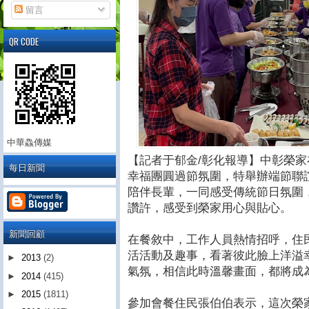
留言
QR CODE
中華鱻傳媒
【記者于郁金/彰化報導】中彰榮
每日新聞
幸福團圓過節氛圍，特舉辦端節聯
陪伴長輩，一同感受傳統節日氛圍
讚許，感受到榮家用心與貼心。
新聞回顧
在餐敘中，工作人員熱情招呼，住
活活動及趣事，看著彼此臉上洋溢
►
2013
(2)
氣氛，相信此時溫馨畫面，都將成
►
2014
(415)
►
2015
(1811)
參加會餐住民張伯伯表示，這次榮家會