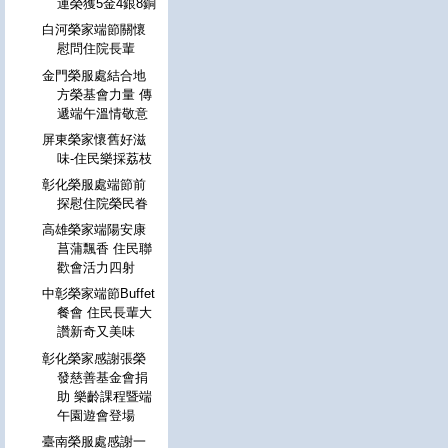
運榮獲5金4銀8銅
白河榮家端節關懷
慰問住院長輩
金門榮服處結合地
方榮基會力量 傳
遞端午溫情敬意
屏東榮家懷舊好滋
味-住民樂採荔枝
彰化榮服處端節前
探慰住院榮民眷
高雄榮家端陽安康
菖蒲飄香 住民聯
歡會活力四射
中彰榮家端節Buffet
餐會 住民長輩大
讚新奇又美味
彰化榮家感謝張榮
發慈善基金會捐
助 樂齡課程暨端
午園遊會登場
臺南榮服處感謝一