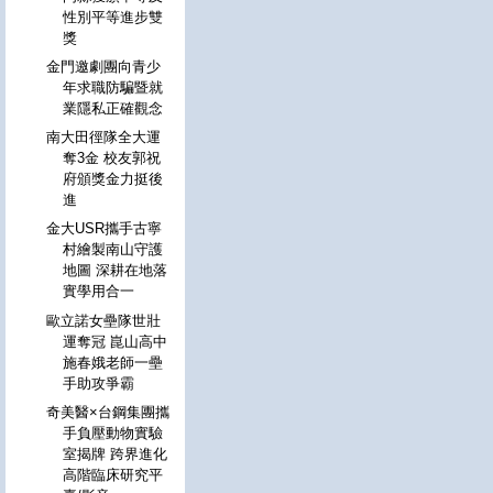
性別平等進步雙
獎
金門邀劇團向青少
年求職防騙暨就
業隱私正確觀念
南大田徑隊全大運
奪3金 校友郭祝
府頒獎金力挺後
進
金大USR攜手古寧
村繪製南山守護
地圖 深耕在地落
實學用合一
歐立諾女壘隊世壯
運奪冠 崑山高中
施春娥老師一壘
手助攻爭霸
奇美醫×台鋼集團攜
手負壓動物實驗
室揭牌 跨界進化
高階臨床研究平