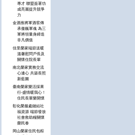
專才 聯盟簽署功
成亮麗提升競爭
力
金酒推將軍酒窖傳
承傲巍軍魂 為三
軍將領量身締造
非凡價值
佳里榮家端節送暖
溫馨慰問戶長及
關懷住院長輩
南北榮家實務交流
心連心 共築長照
新藍圖
臺南榮家樂活採果
行-盛情暖我心！
住民長輩樂開懷
彰化榮服處鏈結社
福資源 端節發放
社會救助糧關懷
榮民眷
岡山榮家住民包粽