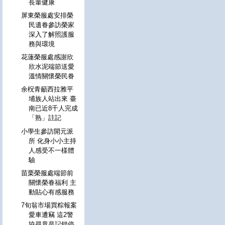
長輩健康
屏東榮服處安排榮
民遺眷參訪榮家
深入了解照護服
務與環境
花蓮榮服處感謝欣
欣水泥端節送愛
溫情關懷榮民眷
余柷青籲西拉雅平
埔族人站出來 臺
南已近8千人完成
「熟」註記
小學生參訪開元派
所 化身小小主持
人感受不一樣體
驗
苗栗榮服處端節前
關懷榮眷福利 主
動貼心有感服務
7旬翁市場買粽報案
愛車遭竊 這2警
協尋竟是記錯停