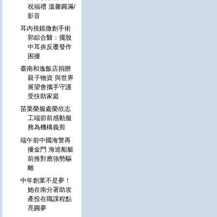
祝福禮 溫馨圓滿/
影音
耳內視鏡微創手術
郭綜合醫：擺脫
中耳炎反覆發作
困擾
臺南和逸飯店捐贈
親子物資 與世界
展望會攜手守護
受扶助家庭
苗栗榮服處榮欣志
工端節前感動服
務為機構義剪
端午前中國海警再
擾金門 海巡船艇
前推對應強勢驅
離
中年創業不是夢！
她在南分署助攻
產投在職課程點
亮圓夢