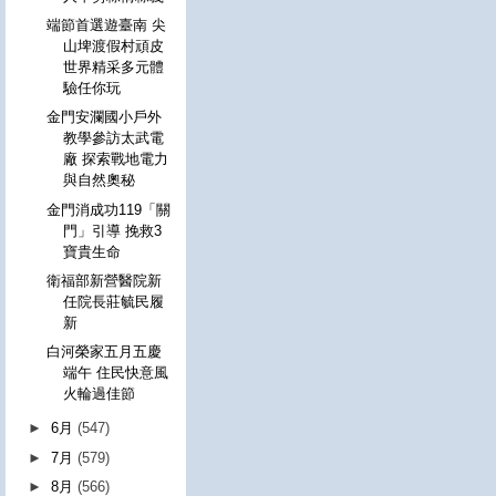
端節首選遊臺南 尖
山埤渡假村頑皮
世界精采多元體
驗任你玩
金門安瀾國小戶外
教學參訪太武電
廠 探索戰地電力
與自然奧秘
金門消成功119「關
門」引導 挽救3
寶貴生命
衛福部新營醫院新
任院長莊毓民履
新
白河榮家五月五慶
端午 住民快意風
火輪過佳節
►
6月
(547)
►
7月
(579)
►
8月
(566)