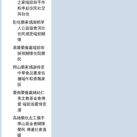
之家端節前手作
粽串起住民社交
與自信
彰化榮家感謝稻草
人公益協會演出
住民感受端節關
懷
基隆榮服處端節前
探視關懷住院榮
民
岡山榮家感謝得意
中華食品董座伉
儷端午粽香飄家
區
臺南榮服處鏈結仁
美文教基金會傳
愛 端節送暖情意
濃
高雄榮欣志工攜手
華山基金會關懷
榮民 傳遞社會溫
暖