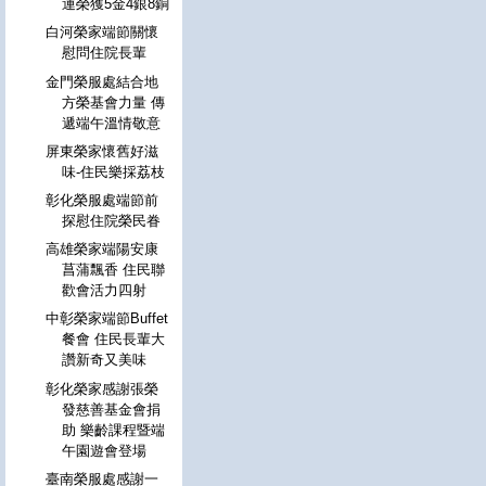
運榮獲5金4銀8銅
白河榮家端節關懷
慰問住院長輩
金門榮服處結合地
方榮基會力量 傳
遞端午溫情敬意
屏東榮家懷舊好滋
味-住民樂採荔枝
彰化榮服處端節前
探慰住院榮民眷
高雄榮家端陽安康
菖蒲飄香 住民聯
歡會活力四射
中彰榮家端節Buffet
餐會 住民長輩大
讚新奇又美味
彰化榮家感謝張榮
發慈善基金會捐
助 樂齡課程暨端
午園遊會登場
臺南榮服處感謝一