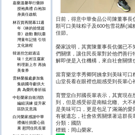
嘉藥溫馨舉行藥師
授袍典禮 白袍加
身責任啟航
日前，得意中華食品公司陳董事長伉
林百貨再開幕11週
顆可口美味粽子及600包雪花酥(
年《林的拾憶篇
佳節。
章》啟動 翻玩臺
灣童年記憶 引領
文化旅程
榮家說明，其實陳董事長伉儷已不
們關懷，讓住民長輩對於他們善行
韓迷控怎錯過這
味！北村豆腐家
解即便是入住機構，來自社會關懷
料理新上市 再抽
美食券
當育樂堂李秀卿阿姨拿到美味可口
雲林榮服處參加集
山堂長看在眼裡也能感受到長輩心
集鎮國寺獻供大
典 為榮民眷祈福
育豐堂白邦國長輩表示，其實現在
中彰榮家自衛消防
到，但是感受卻是南轅北轍、大不
編組演練 提升家
是美味可口，更是包足了滿滿的愛
區防災意識
有被遺忘，社會依舊關懷著這群長
白河榮家感謝中華
分類：國防
禮儀社捐愛心蘋
果 慰問住民長輩
標籤：岡山榮家
,