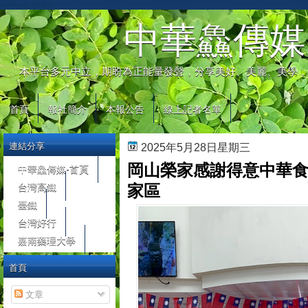
automaty do gier
中華鱻傳媒
本平台多元中立，期盼為正能量發聲，分享美好、美麗、美學，
首頁
報社簡介
本報公告
線上記者名單
連結分享
2025年5月28日星期三
岡山榮家感謝得意中華
中華鱻傳媒-首頁
台灣高鐵
家區
臺鐵
台灣好行
嘉南藥理大學
首頁
文章