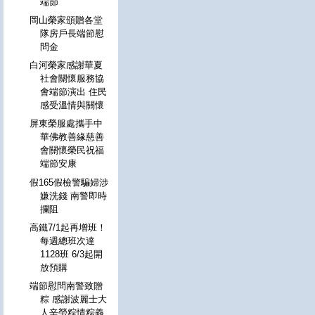
端節
岡山榮家頒贈各堂
隊房戶長端節慰
問金
白河榮家感謝華夏
社會關懷服務協
會端節演出 住民
感受溫情與關懷
屏東榮服處攜手中
華佛教善緣慈善
會關懷榮民祝福
端節安康
假165假檢警騙婦涉
嫌洗錢 南警即時
攔阻
高鐵7/1起再增班！
每週總班次達
1128班 6/3起開
放預購
端節慰問南警致贈
粽 感謝波麗士大
人辛勞粽情粽義