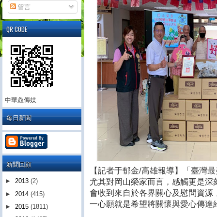
留言
QR CODE
中華鱻傳媒
每日新聞
新聞回顧
【記者于郁金/高雄報導】「臺灣
尤其對岡山榮家而言，感觸更是深
►
2013
(2)
會收到來自於各界關心及慰問資源
►
2014
(415)
一心願就是希望將關懷與愛心傳達
►
2015
(1811)