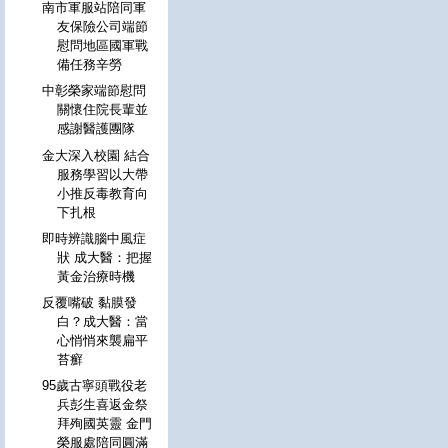
南市軍服站陪同軍
友保險公司端節
慰問地區國軍戰
備任務辛勞
中彰榮家端節慰問
關懷住院長輩並
感謝醫護團隊
金大深入校園 結合
服務學習以大帶
小推反毒教育向
下扎根
即時辨識腦中風症
狀 成大醫：把握
黃金治療時機
反覆嘴破 黏膜發
白？成大醫：當
心悄悄來襲扁平
苔癬
95歲古寧頭戰役老
兵彭生喜返金祭
拜殉國英靈 金門
榮服處陪同圓滿