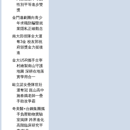
性別平等進步雙
獎
金門邀劇團向青少
年求職防騙暨就
業隱私正確觀念
南大田徑隊全大運
奪3金 校友郭祝
府頒獎金力挺後
進
金大USR攜手古寧
村繪製南山守護
地圖 深耕在地落
實學用合一
歐立諾女壘隊世壯
運奪冠 崑山高中
施春娥老師一壘
手助攻爭霸
奇美醫×台鋼集團攜
手負壓動物實驗
室揭牌 跨界進化
高階臨床研究平