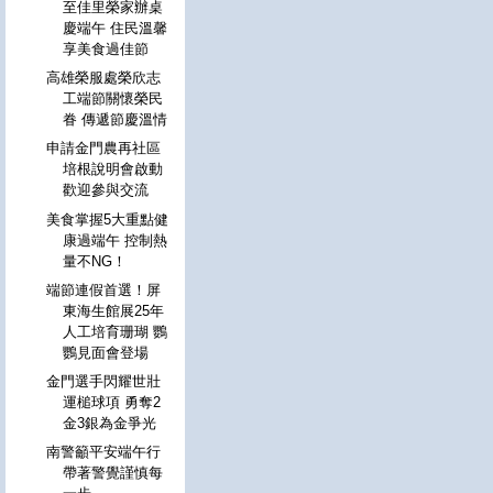
至佳里榮家辦桌
慶端午 住民溫馨
享美食過佳節
高雄榮服處榮欣志
工端節關懷榮民
眷 傳遞節慶溫情
申請金門農再社區
培根說明會啟動
歡迎參與交流
美食掌握5大重點健
康過端午 控制熱
量不NG！
端節連假首選！屏
東海生館展25年
人工培育珊瑚 鸚
鸚見面會登場
金門選手閃耀世壯
運槌球項 勇奪2
金3銀為金爭光
南警籲平安端午行
帶著警覺謹慎每