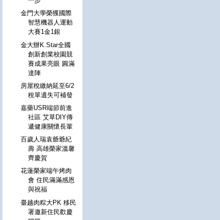
一步
金門大學榮獲國際
智慧機器人運動
大賽1金1銀
金大辦K.Star全國
創新創業校園競
賽成果亮眼 圓滿
達陣
房屋稅繳納延至6/2
稅單遺失可補發
嘉藥USR端節前進
社區 艾草DIY傳
遞健康關懷長輩
百歲人瑞袁爺爺紀
壽 高雄榮家溫馨
齊慶賀
花蓮榮家端午烤肉
會 住民滿滿感恩
與祝福
臺越肉粽大PK 移民
署邀新住民歡慶