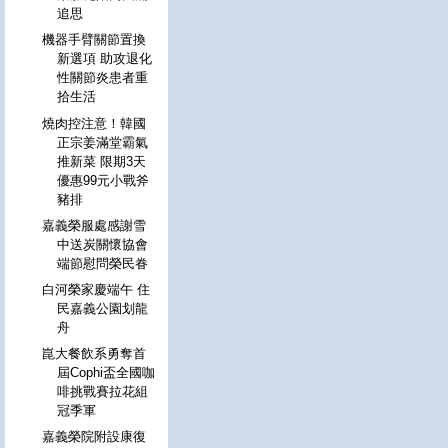
追思
機器手臂關節置換
新選項 助攻退化
性關節炎患者重
拾生活
燒肉控注意！韓國
正宗姜滿堂霸氣
推新菜 限期3天
優惠99元小戰斧
豬排
嘉義榮服處感謝雪
中送炭關懷協會
端節慰問榮民眷
白河榮家慶端午 住
民嘉義公園划龍
舟
崑大餐飲系勇奪首
屆Cophi盃全國咖
啡挑戰賽拉花組
冠季軍
嘉義榮院附設康復