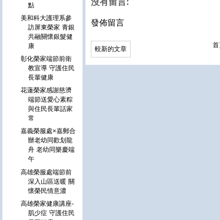
沒有留言:
點
美和科大護理系參
發佈留言
訪屏東榮家 青銀
共融關懷銀髮健
首
康
較新的文章
彰化榮家端節前衛
教宣導 守護住民
長輩健康
花蓮榮家感謝慈濟
端節送愛心素粽
與住民長輩話家
常
嘉義榮服處×嘉郵合
辦老幼同歡划龍
舟 老幼同樂慶端
午
高雄榮服處端節前
深入山區送暖 關
懷榮民情意濃
高雄榮家健康講座-
肌少症 守護住民