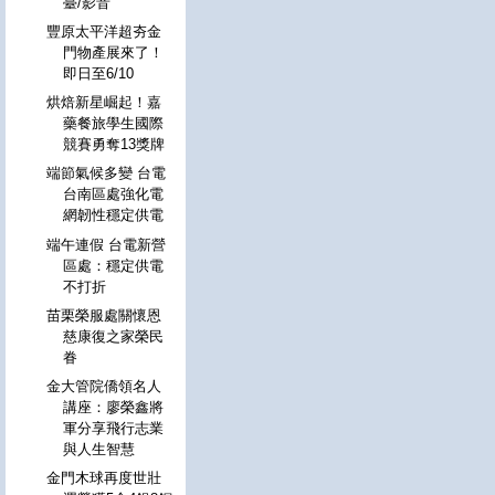
臺/影音
豐原太平洋超夯金
門物產展來了！
即日至6/10
烘焙新星崛起！嘉
藥餐旅學生國際
競賽勇奪13獎牌
端節氣候多變 台電
台南區處強化電
網韌性穩定供電
端午連假 台電新營
區處：穩定供電
不打折
苗栗榮服處關懷恩
慈康復之家榮民
眷
金大管院僑領名人
講座：廖榮鑫將
軍分享飛行志業
與人生智慧
金門木球再度世壯