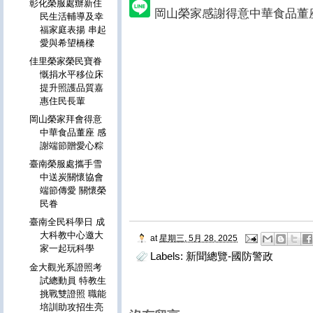
彰化榮服處辦新住
岡山榮家感謝得意中華食品董
民生活輔導及幸
福家庭表揚 串起
愛與希望橋樑
佳里榮家榮民寶眷
慨捐水平移位床
提升照護品質嘉
惠住民長輩
岡山榮家拜會得意
中華食品董座 感
謝端節贈愛心粽
臺南榮服處攜手雪
中送炭關懷協會
端節傳愛 關懷榮
民眷
臺南全民科學日 成
大科教中心邀大
at
星期三, 5月 28, 2025
家一起玩科學
Labels:
新聞總覽-國防警政
金大觀光系證照考
試總動員 特教生
挑戰雙證照 職能
培訓助攻招生亮