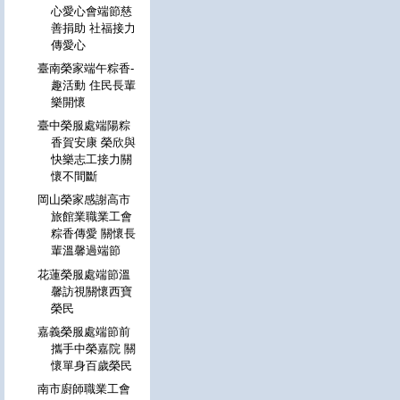
心愛心會端節慈
善捐助 社福接力
傳愛心
臺南榮家端午粽香-
趣活動 住民長輩
樂開懷
臺中榮服處端陽粽
香賀安康 榮欣與
快樂志工接力關
懷不間斷
岡山榮家感謝高市
旅館業職業工會
粽香傳愛 關懷長
輩溫馨過端節
花蓮榮服處端節溫
馨訪視關懷西寶
榮民
嘉義榮服處端節前
攜手中榮嘉院 關
懷單身百歲榮民
南市廚師職業工會