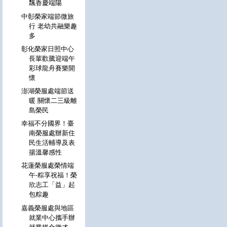
飄香慶端陽
中彰榮家端節微旅
行 老幼共融樂趣
多
彰化榮家日照中心
長輩歡騰迎端午
彩球龍舟賽樂開
懷
澎湖榮服處端節送
暖 關懷二三級離
島榮民
幸福不分國界！臺
南榮服處辦新住
民生活輔導及表
揚溫馨感性
花蓮榮服處榮情端
午-粽享祝福！榮
欣志工「益」起
包粽趣
嘉義榮服處與地區
就業中心攜手辦