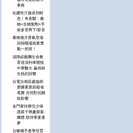
車格
化膿性汗腺炎別輕
忽！奇美醫：藥
物×生物製劑×手
術多管齊下/影音
臺南徵才香氣登場
回歸職場就業獎
勵一把抓！
混障綜藝團生命教
育巡演列車開抵
中華醫大 贏得師
生熱烈回響
台電台南區處協助
塑膠產業節能省
電費 共同對抗關
稅影響
金門家扶辦兒少保
護親子興趣探索
團體 陪伴學童逐
夢
台糖攜手產學培育