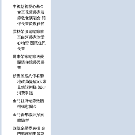
中視慈善愛心基金
會至花蓮榮家端
節敬老演唱會 陪
伴長輩歡度佳節
雲林榮服處端節前
至白河榮家贈愛
心物資 關懷住民
長輩
屏東榮家端節送愛
關懷住院榮民長
輩
預售屋簽約停看聽
地政局提醒5大常
見錯誤態樣 減少
消費爭議
金門縣府端節致贈
機構慰問金
金門青年職涯探索
體驗營
政院金馨獎表揚 金
門縣獲頒甲等及