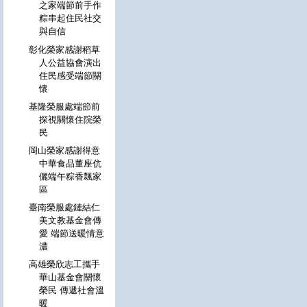
之家端節前手作
粽串起住民社交
與自信
彰化榮家感謝稻草
人公益協會演出
住民感受端節關
懷
基隆榮服處端節前
探視關懷住院榮
民
岡山榮家感謝得意
中華食品董座伉
儷端午粽香飄家
區
臺南榮服處鏈結仁
美文教基金會傳
愛 端節送暖情意
濃
高雄榮欣志工攜手
華山基金會關懷
榮民 傳遞社會溫
暖