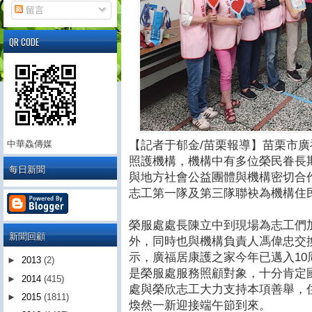
留言
QR CODE
【記者于郁金/苗栗報導】苗栗市
中華鱻傳媒
照護機構，機構中有多位榮民眷長
每日新聞
與地方社會公益團體與機構密切合
志工第一隊及第三隊聯袂為機構住
榮服處處長陳立中到現場為志工們
新聞回顧
外，同時也與機構負責人馮偉忠交
示，廣福居康護之家今年已邁入1
►
2013
(2)
是榮服處服務照顧對象，十分肯定
►
2014
(415)
處與榮欣志工大力支持本項善舉，
►
2015
(1811)
煥然一新迎接端午節到來。