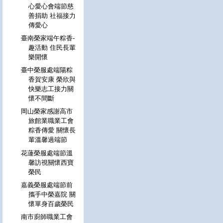
心愛心會端節慈
善捐助 社福接力
傳愛心
臺南榮家端午粽香-
趣活動 住民長輩
樂開懷
臺中榮服處端陽粽
香賀安康 榮欣與
快樂志工接力關
懷不間斷
岡山榮家感謝高市
旅館業職業工會
粽香傳愛 關懷長
輩溫馨過端節
花蓮榮服處端節溫
馨訪視關懷西寶
榮民
嘉義榮服處端節前
攜手中榮嘉院 關
懷單身百歲榮民
南市廚師職業工會