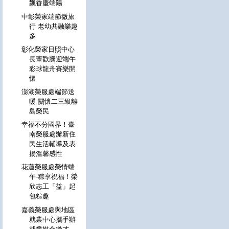
飄香慶端陽
中彰榮家端節微旅
行 老幼共融樂趣
多
彰化榮家日照中心
長輩歡騰迎端午
彩球龍舟賽樂開
懷
澎湖榮服處端節送
暖 關懷二三級離
島榮民
幸福不分國界！臺
南榮服處辦新住
民生活輔導及表
揚溫馨感性
花蓮榮服處榮情端
午-粽享祝福！榮
欣志工「益」起
包粽趣
嘉義榮服處與地區
就業中心攜手辦