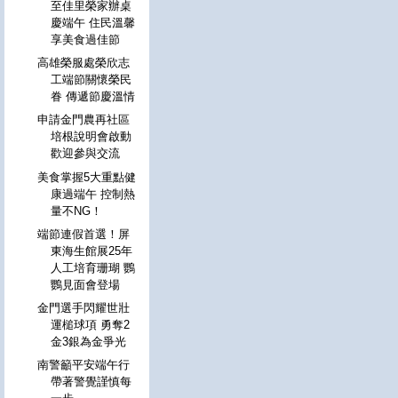
至佳里榮家辦桌
慶端午 住民溫馨
享美食過佳節
高雄榮服處榮欣志
工端節關懷榮民
眷 傳遞節慶溫情
申請金門農再社區
培根說明會啟動
歡迎參與交流
美食掌握5大重點健
康過端午 控制熱
量不NG！
端節連假首選！屏
東海生館展25年
人工培育珊瑚 鸚
鸚見面會登場
金門選手閃耀世壯
運槌球項 勇奪2
金3銀為金爭光
南警籲平安端午行
帶著警覺謹慎每