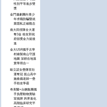
性別平等進步雙
獎
金門邀劇團向青少
年求職防騙暨就
業隱私正確觀念
南大田徑隊全大運
奪3金 校友郭祝
府頒獎金力挺後
進
金大USR攜手古寧
村繪製南山守護
地圖 深耕在地落
實學用合一
歐立諾女壘隊世壯
運奪冠 崑山高中
施春娥老師一壘
手助攻爭霸
奇美醫×台鋼集團攜
手負壓動物實驗
室揭牌 跨界進化
高階臨床研究平