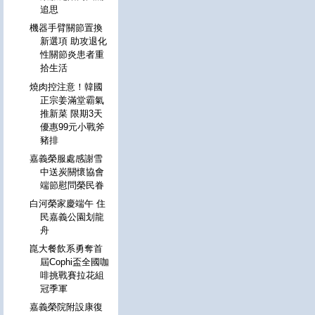
追思
機器手臂關節置換
新選項 助攻退化
性關節炎患者重
拾生活
燒肉控注意！韓國
正宗姜滿堂霸氣
推新菜 限期3天
優惠99元小戰斧
豬排
嘉義榮服處感謝雪
中送炭關懷協會
端節慰問榮民眷
白河榮家慶端午 住
民嘉義公園划龍
舟
崑大餐飲系勇奪首
屆Cophi盃全國咖
啡挑戰賽拉花組
冠季軍
嘉義榮院附設康復