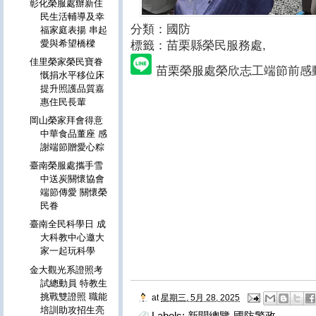
彰化榮服處辦新住
民生活輔導及幸
分類：國防
福家庭表揚 串起
愛與希望橋樑
標籤：苗栗縣榮民服務處
,
佳里榮家榮民寶眷
苗栗榮服處榮欣志工端節前感
慨捐水平移位床
提升照護品質嘉
惠住民長輩
岡山榮家拜會得意
中華食品董座 感
謝端節贈愛心粽
臺南榮服處攜手雪
中送炭關懷協會
端節傳愛 關懷榮
民眷
臺南全民科學日 成
大科教中心邀大
家一起玩科學
金大觀光系證照考
試總動員 特教生
挑戰雙證照 職能
at
星期三, 5月 28, 2025
培訓助攻招生亮
Labels:
新聞總覽-國防警政