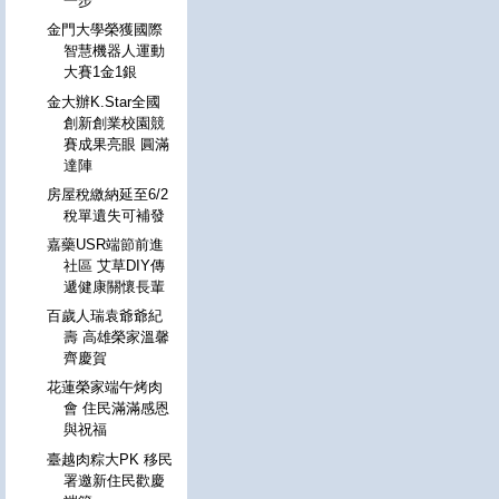
一步
金門大學榮獲國際
智慧機器人運動
大賽1金1銀
金大辦K.Star全國
創新創業校園競
賽成果亮眼 圓滿
達陣
房屋稅繳納延至6/2
稅單遺失可補發
嘉藥USR端節前進
社區 艾草DIY傳
遞健康關懷長輩
百歲人瑞袁爺爺紀
壽 高雄榮家溫馨
齊慶賀
花蓮榮家端午烤肉
會 住民滿滿感恩
與祝福
臺越肉粽大PK 移民
署邀新住民歡慶