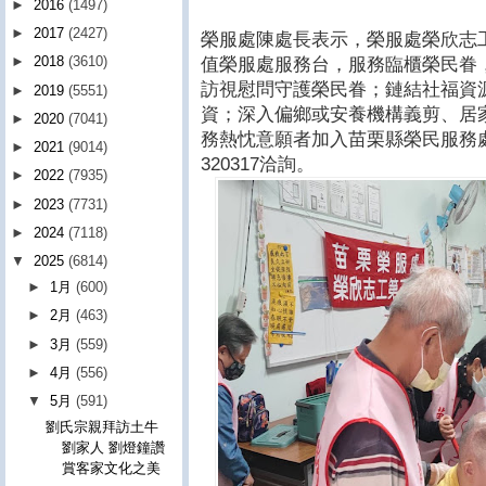
►
2016
(1497)
►
2017
(2427)
榮服處陳處長表示，榮服處榮欣志
►
2018
(3610)
值榮服處服務台，服務臨櫃榮民眷
訪視慰問守護榮民眷；鏈結社福資
►
2019
(5551)
資；深入偏鄉或安養機構義剪、居
►
2020
(7041)
務熱忱意願者加入苗栗縣榮民服務處
►
2021
(9014)
320317洽詢。
►
2022
(7935)
►
2023
(7731)
►
2024
(7118)
▼
2025
(6814)
►
1月
(600)
►
2月
(463)
►
3月
(559)
►
4月
(556)
▼
5月
(591)
劉氏宗親拜訪土牛
劉家人 劉燈鐘讚
賞客家文化之美