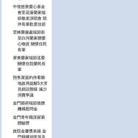
中視慈善愛心基金
會至花蓮榮家端
節敬老演唱會 陪
伴長輩歡度佳節
雲林榮服處端節前
至白河榮家贈愛
心物資 關懷住民
長輩
屏東榮家端節送愛
關懷住院榮民長
輩
預售屋簽約停看聽
地政局提醒5大常
見錯誤態樣 減少
消費爭議
金門縣府端節致贈
機構慰問金
金門青年職涯探索
體驗營
政院金馨獎表揚 金
門縣獲頒甲等及