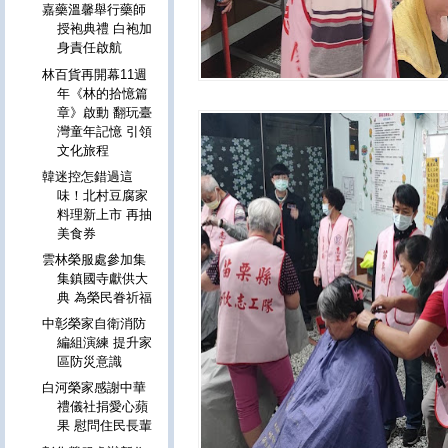
嘉藥溫馨舉行藥師
授袍典禮 白袍加
身責任啟航
林百貨再開幕11週
年《林的拾憶篇
章》啟動 翻玩臺
灣童年記憶 引領
文化旅程
韓迷控怎錯過這
味！北村豆腐家
料理新上市 再抽
美食券
雲林榮服處參加集
集鎮國寺獻供大
典 為榮民眷祈福
中彰榮家自衛消防
編組演練 提升家
區防災意識
白河榮家感謝中華
禮儀社捐愛心蘋
果 慰問住民長輩