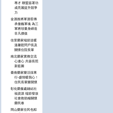
專才 聯盟簽署功
成亮麗提升競爭
力
金酒推將軍酒窖傳
承傲巍軍魂 為三
軍將領量身締造
非凡價值
佳里榮家端節送暖
溫馨慰問戶長及
關懷住院長輩
南北榮家實務交流
心連心 共築長照
新藍圖
臺南榮家樂活採果
行-盛情暖我心！
住民長輩樂開懷
彰化榮服處鏈結社
福資源 端節發放
社會救助糧關懷
榮民眷
岡山榮家住民包粽