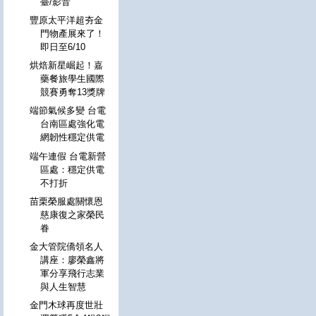
臺/影音
豐原太平洋超夯金
門物產展來了！
即日至6/10
烘焙新星崛起！嘉
藥餐旅學生國際
競賽勇奪13獎牌
端節氣候多變 台電
台南區處強化電
網韌性穩定供電
端午連假 台電新營
區處：穩定供電
不打折
苗栗榮服處關懷恩
慈康復之家榮民
眷
金大管院僑領名人
講座：廖榮鑫將
軍分享飛行志業
與人生智慧
金門木球再度世壯