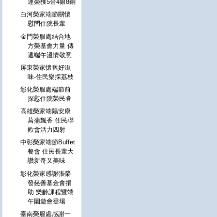
運榮獲5金4銀8銅
白河榮家端節關懷
慰問住院長輩
金門榮服處結合地
方榮基會力量 傳
遞端午溫情敬意
屏東榮家懷舊好滋
味-住民樂採荔枝
彰化榮服處端節前
探慰住院榮民眷
高雄榮家端陽安康
菖蒲飄香 住民聯
歡會活力四射
中彰榮家端節Buffet
餐會 住民長輩大
讚新奇又美味
彰化榮家感謝張榮
發慈善基金會捐
助 樂齡課程暨端
午園遊會登場
臺南榮服處感謝一