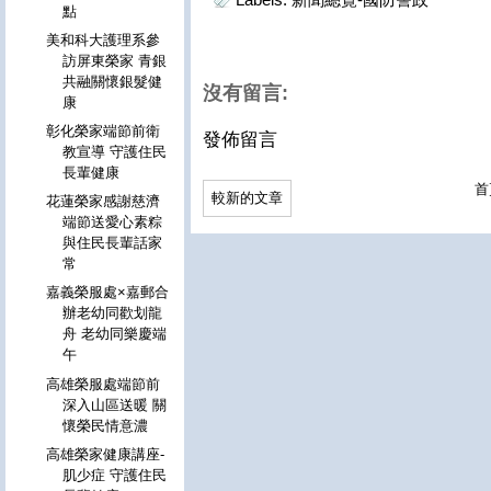
點
美和科大護理系參
訪屏東榮家 青銀
共融關懷銀髮健
沒有留言:
康
彰化榮家端節前衛
發佈留言
教宣導 守護住民
長輩健康
首
較新的文章
花蓮榮家感謝慈濟
端節送愛心素粽
與住民長輩話家
常
嘉義榮服處×嘉郵合
辦老幼同歡划龍
舟 老幼同樂慶端
午
高雄榮服處端節前
深入山區送暖 關
懷榮民情意濃
高雄榮家健康講座-
肌少症 守護住民