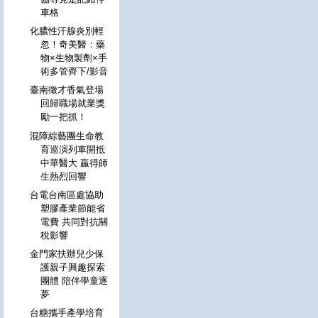
車格
化膿性汗腺炎別輕
忽！奇美醫：藥
物×生物製劑×手
術多管齊下/影音
臺南徵才香氣登場
回歸職場就業獎
勵一把抓！
混障綜藝團生命教
育巡演列車開抵
中華醫大 贏得師
生熱烈回響
台電台南區處協助
塑膠產業節能省
電費 共同對抗關
稅影響
金門家扶辦兒少保
護親子興趣探索
團體 陪伴學童逐
夢
台糖攜手產學培育