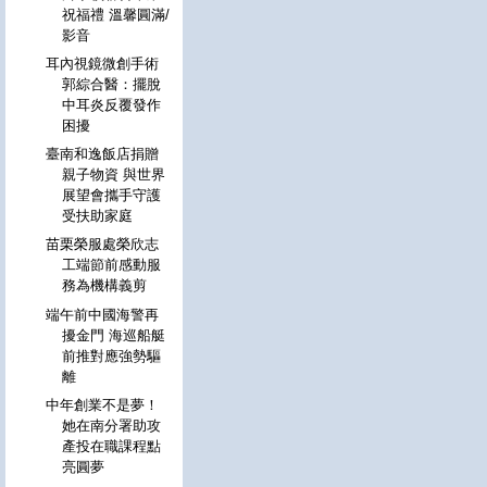
祝福禮 溫馨圓滿/
影音
耳內視鏡微創手術
郭綜合醫：擺脫
中耳炎反覆發作
困擾
臺南和逸飯店捐贈
親子物資 與世界
展望會攜手守護
受扶助家庭
苗栗榮服處榮欣志
工端節前感動服
務為機構義剪
端午前中國海警再
擾金門 海巡船艇
前推對應強勢驅
離
中年創業不是夢！
她在南分署助攻
產投在職課程點
亮圓夢