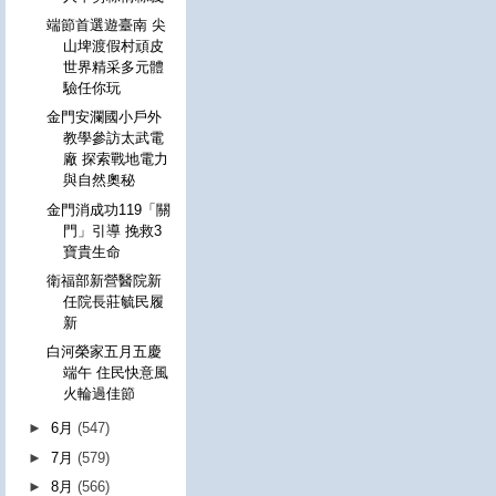
端節首選遊臺南 尖
山埤渡假村頑皮
世界精采多元體
驗任你玩
金門安瀾國小戶外
教學參訪太武電
廠 探索戰地電力
與自然奧秘
金門消成功119「關
門」引導 挽救3
寶貴生命
衛福部新營醫院新
任院長莊毓民履
新
白河榮家五月五慶
端午 住民快意風
火輪過佳節
►
6月
(547)
►
7月
(579)
►
8月
(566)