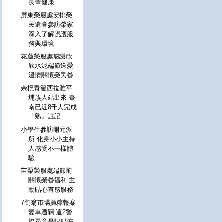
長輩健康
屏東榮服處安排榮
民遺眷參訪榮家
深入了解照護服
務與環境
花蓮榮服處感謝欣
欣水泥端節送愛
溫情關懷榮民眷
余柷青籲西拉雅平
埔族人站出來 臺
南已近8千人完成
「熟」註記
小學生參訪開元派
所 化身小小主持
人感受不一樣體
驗
苗栗榮服處端節前
關懷榮眷福利 主
動貼心有感服務
7旬翁市場買粽報案
愛車遭竊 這2警
協尋竟是記錯停