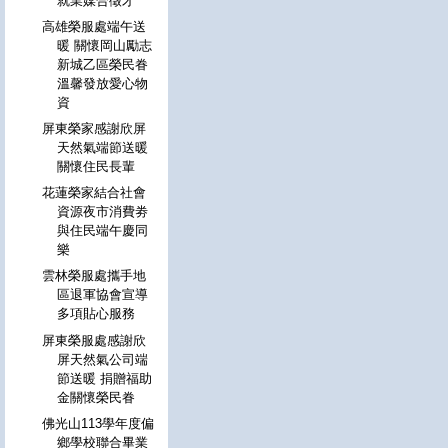
就業媒合徵才
高雄榮服處端午送
暖 關懷岡山勵志
新城乙區榮民眷
溫馨發放愛心物
資
屏東榮家感謝欣屏
天然氣端節送暖
關懷住民長輩
花蓮榮家結合社會
資源夜市消費劵
與住民端午慶同
樂
雲林榮服處攜手地
區退軍協會宣導
多項貼心服務
屏東榮服處感謝欣
屏天然氣公司端
節送暖 捐贈福助
金關懷榮民眷
佛光山113學年度偏
鄉學校聯合畢業