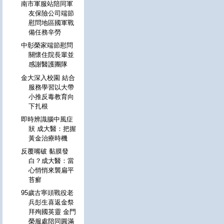
南市軍服站陪同軍
友保險公司端節
慰問地區國軍戰
備任務辛勞
中彰榮家端節慰問
關懷住院長輩並
感謝醫護團隊
金大深入校園 結合
服務學習以大帶
小推反毒教育向
下扎根
即時辨識腦中風症
狀 成大醫：把握
黃金治療時機
反覆嘴破 黏膜發
白？成大醫：當
心悄悄來襲扁平
苔癬
95歲古寧頭戰役老
兵彭生喜返金祭
拜殉國英靈 金門
榮服處陪同圓滿