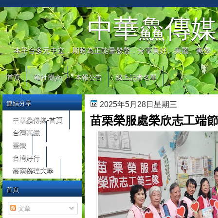
automaty do gier
中華鱻傳媒
本平台多元中立，期盼為正能量發聲，分享美好、美麗、美學，
首頁
報社簡介
本報公告
線上記者名單
連結分享
2025年5月28日星期三
苗栗榮服處榮欣志工端
中華鱻傳媒-首頁
台灣高鐵
臺鐵
台灣好行
嘉南藥理大學
首頁
文章