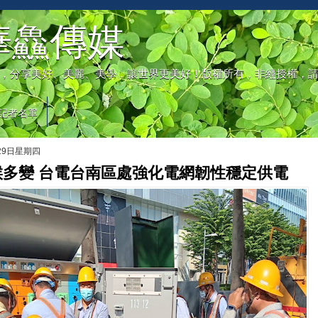
華鱻傳媒
，分享美好、美麗、美學，讓世界更美好！版權所有，非經授權，
記者名單
月29日星期四
候多變 台電台南區處強化電網韌性穩定供電