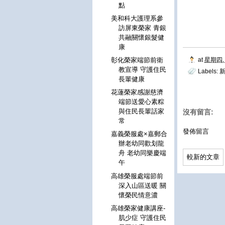
點
美和科大護理系參
訪屏東榮家 青銀
共融關懷銀髮健
康
at
星期四, 
彰化榮家端節前衛
教宣導 守護住民
Labels:
長輩健康
花蓮榮家感謝慈濟
端節送愛心素粽
與住民長輩話家
沒有留言:
常
發佈留言
嘉義榮服處×嘉郵合
辦老幼同歡划龍
舟 老幼同樂慶端
較新的文章
午
高雄榮服處端節前
深入山區送暖 關
懷榮民情意濃
高雄榮家健康講座-
肌少症 守護住民