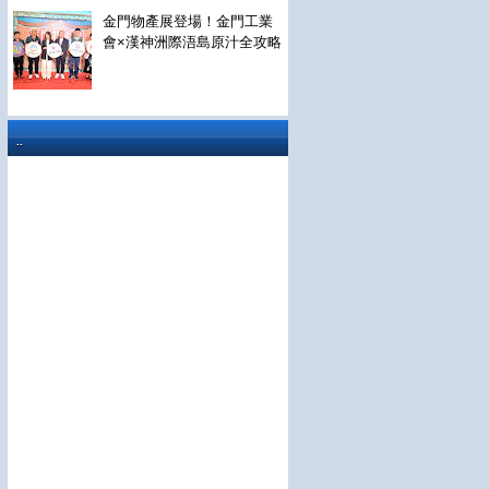
金門物產展登場！金門工業
會×漢神洲際浯島原汁全攻略
..