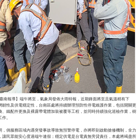
/臺南報導】端午將至，氣象局發佈大雨特報，近期鋒面將至且氣溫稍有下
網韌性及供電穩定性，台南區處將持續辦理預防性停電維護作業，包括開關更
換、鐵配件更換及裸露帶電體加裝被覆等工程，並同時持續強化巡檢作業，樹
工作。
明，倘服務區域內遇突發事故導致無預警停電，亦將即刻啟動搶修機制，全力
，讓民眾能安心度過端午連假；穩定供電是台電責無旁貸責任，本處將竭盡所