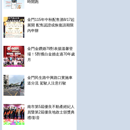
時開跑
金門115年中秋配售酒8/17起
展開 配售認證或恢復請期限
內申辦
金門金鑽婚79對表揚溫馨登
場！5對獲白金婚走過70年歲
月
金門民生路中興路口實施車
道分流 駕駛人注意行駛
南市第5屆優良不動產經紀人
員暨第2屆優良地政士頒獎典
禮/影音