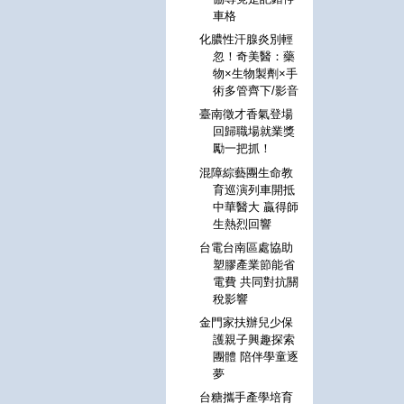
車格
化膿性汗腺炎別輕
忽！奇美醫：藥
物×生物製劑×手
術多管齊下/影音
臺南徵才香氣登場
回歸職場就業獎
勵一把抓！
混障綜藝團生命教
育巡演列車開抵
中華醫大 贏得師
生熱烈回響
台電台南區處協助
塑膠產業節能省
電費 共同對抗關
稅影響
金門家扶辦兒少保
護親子興趣探索
團體 陪伴學童逐
夢
台糖攜手產學培育