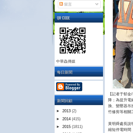
留言
QR CODE
中華鱻傳媒
每日新聞
【記者于郁金
新聞回顧
降；為提升電
換、變壓器吊
►
2013
(2)
竹修剪等相關
►
2014
(415)
黃明舜處長說
►
2015
(1811)
縮短停電時間