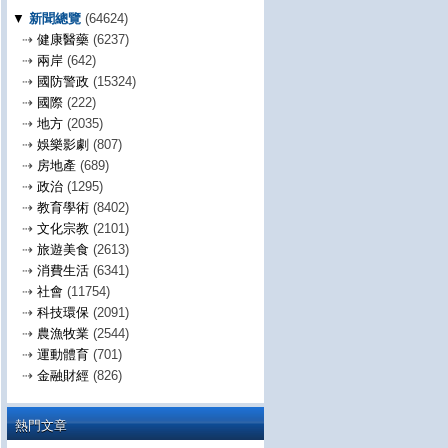
▼
新聞總覽
(64624)
⇢
健康醫藥
(6237)
⇢
兩岸
(642)
⇢
國防警政
(15324)
⇢
國際
(222)
⇢
地方
(2035)
⇢
娛樂影劇
(807)
⇢
房地產
(689)
⇢
政治
(1295)
⇢
教育學術
(8402)
⇢
文化宗教
(2101)
⇢
旅遊美食
(2613)
⇢
消費生活
(6341)
⇢
社會
(11754)
⇢
科技環保
(2091)
⇢
農漁牧業
(2544)
⇢
運動體育
(701)
⇢
金融財經
(826)
熱門文章