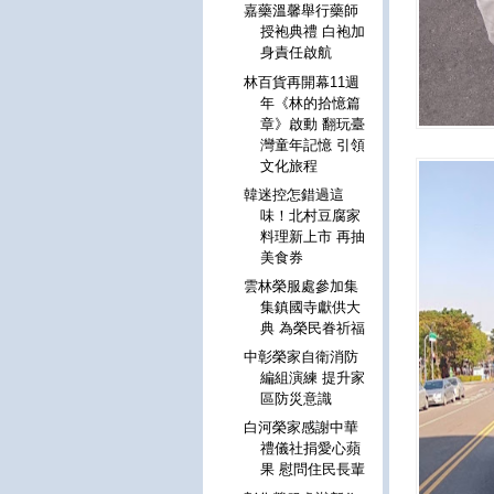
嘉藥溫馨舉行藥師
授袍典禮 白袍加
身責任啟航
林百貨再開幕11週
年《林的拾憶篇
章》啟動 翻玩臺
灣童年記憶 引領
文化旅程
韓迷控怎錯過這
味！北村豆腐家
料理新上市 再抽
美食券
雲林榮服處參加集
集鎮國寺獻供大
典 為榮民眷祈福
中彰榮家自衛消防
編組演練 提升家
區防災意識
白河榮家感謝中華
禮儀社捐愛心蘋
果 慰問住民長輩