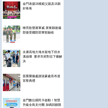
金門表揚16模範父親及16新
好爸爸
嘹亮歌聲展軍威 屏東縣後備
部接受國防部軍歌驗收
永康高地大淹水疑地下排水
溝崩壞 要求市府對症下藥解
決
苗栗榮服處謝浚豪處長布達
宣誓典禮
金門數位縣民卡啟動！智慧
升級全島支付圈 加碼回饋限