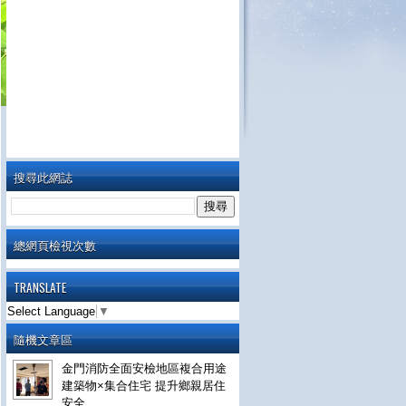
搜尋此網誌
總網頁檢視次數
TRANSLATE
Select Language
▼
隨機文章區
金門消防全面安檢地區複合用途
建築物×集合住宅 提升鄉親居住
安全