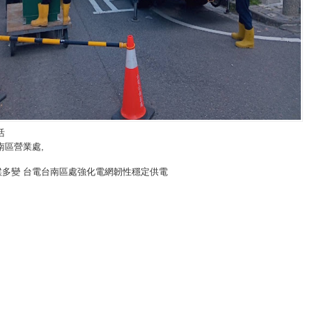
活
南區營業處
,
候多變 台電台南區處強化電網韌性穩定供電