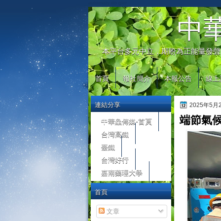
automaty do gier
中
本平台多元中立，期盼為正能量發聲
首頁
報社簡介
本報公告
線上
連結分享
2025年5
端節氣
中華鱻傳媒-首頁
台灣高鐵
臺鐵
台灣好行
嘉南藥理大學
首頁
文章