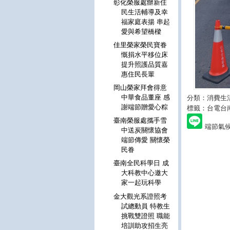
彰化榮服處辦新住
民生活輔導及幸
福家庭表揚 串起
愛與希望橋樑
佳里榮家榮民寶眷
慨捐水平移位床
提升照護品質嘉
惠住民長輩
岡山榮家拜會得意
中華食品董座 感
分類：消費生
謝端節贈愛心粽
標籤：台電台
臺南榮服處攜手雪
端節氣
中送炭關懷協會
端節傳愛 關懷榮
民眷
臺南全民科學日 成
大科教中心邀大
家一起玩科學
金大觀光系證照考
試總動員 特教生
挑戰雙證照 職能
培訓助攻招生亮