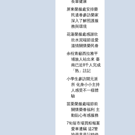
長輩健康
屏東榮服處安排榮
民遺眷參訪榮家
深入了解照護服
務與環境
花蓮榮服處感謝欣
欣水泥端節送愛
溫情關懷榮民眷
余柷青籲西拉雅平
埔族人站出來 臺
南已近8千人完成
「熟」註記
小學生參訪開元派
所 化身小小主持
人感受不一樣體
驗
苗栗榮服處端節前
關懷榮眷福利 主
動貼心有感服務
7旬翁市場買粽報案
愛車遭竊 這2警
協尋竟是記錯停