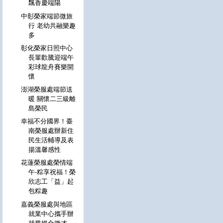
飄香慶端陽
中彰榮家端節微旅
行 老幼共融樂趣
多
彰化榮家日照中心
長輩歡騰迎端午
彩球龍舟賽樂開
懷
澎湖榮服處端節送
暖 關懷二三級離
島榮民
幸福不分國界！臺
南榮服處辦新住
民生活輔導及表
揚溫馨感性
花蓮榮服處榮情端
午-粽享祝福！榮
欣志工「益」起
包粽趣
嘉義榮服處與地區
就業中心攜手辦