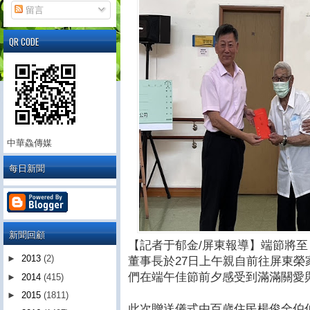
留言
QR CODE
中華鱻傳媒
每日新聞
新聞回顧
【記者于郁金/屏東報導】端節將
►
2013
(2)
董事長於27日上午親自前往屏東
們在端午佳節前夕感受到滿滿關愛
►
2014
(415)
►
2015
(1811)
此次贈送儀式由百歲住民楊俊全伯