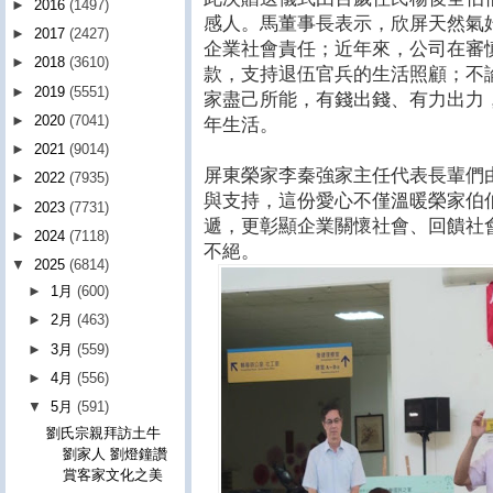
►
2016
(1497)
感人。馬董事長表示，欣屏天然氣
►
2017
(2427)
企業社會責任；近年來，公司在審
►
2018
(3610)
款，支持退伍官兵的生活照顧；不
►
2019
(5551)
家盡己所能，有錢出錢、有力出力
►
2020
(7041)
年生活。
►
2021
(9014)
屏東榮家李秦強家主任代表長輩們
►
2022
(7935)
與支持，這份愛心不僅溫暖榮家伯
►
2023
(7731)
遞，更彰顯企業關懷社會、回饋社
►
2024
(7118)
不絕。
▼
2025
(6814)
►
1月
(600)
►
2月
(463)
►
3月
(559)
►
4月
(556)
▼
5月
(591)
劉氏宗親拜訪土牛
劉家人 劉燈鐘讚
賞客家文化之美