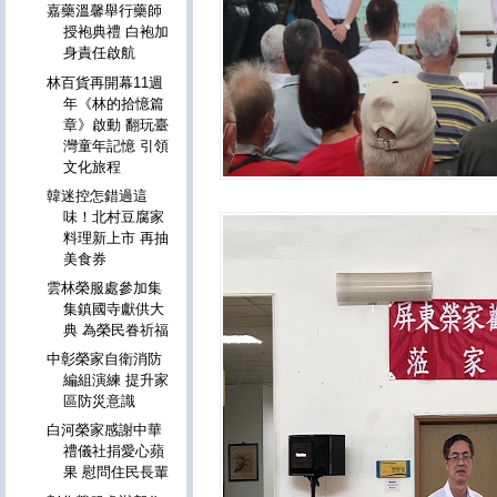
嘉藥溫馨舉行藥師
授袍典禮 白袍加
身責任啟航
林百貨再開幕11週
年《林的拾憶篇
章》啟動 翻玩臺
灣童年記憶 引領
文化旅程
韓迷控怎錯過這
味！北村豆腐家
料理新上市 再抽
美食券
雲林榮服處參加集
集鎮國寺獻供大
典 為榮民眷祈福
中彰榮家自衛消防
編組演練 提升家
區防災意識
白河榮家感謝中華
禮儀社捐愛心蘋
果 慰問住民長輩