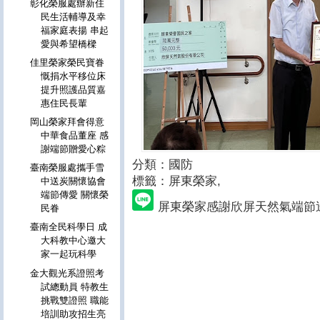
彰化榮服處辦新住
民生活輔導及幸
福家庭表揚 串起
愛與希望橋樑
佳里榮家榮民寶眷
慨捐水平移位床
提升照護品質嘉
惠住民長輩
岡山榮家拜會得意
中華食品董座 感
謝端節贈愛心粽
分類：國防
臺南榮服處攜手雪
標籤：屏東榮家
,
中送炭關懷協會
端節傳愛 關懷榮
屏東榮家感謝欣屏天然氣端節
民眷
臺南全民科學日 成
大科教中心邀大
家一起玩科學
金大觀光系證照考
試總動員 特教生
挑戰雙證照 職能
培訓助攻招生亮