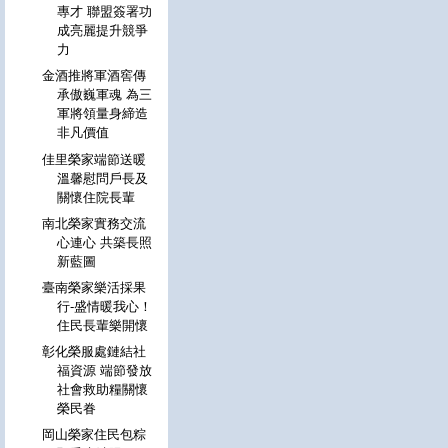
專才 聯盟簽署功
成亮麗提升競爭
力
金酒推將軍酒窖傳
承傲巍軍魂 為三
軍將領量身締造
非凡價值
佳里榮家端節送暖
溫馨慰問戶長及
關懷住院長輩
南北榮家實務交流
心連心 共築長照
新藍圖
臺南榮家樂活採果
行-盛情暖我心！
住民長輩樂開懷
彰化榮服處鏈結社
福資源 端節發放
社會救助糧關懷
榮民眷
岡山榮家住民包粽