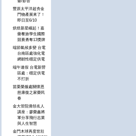
臺/影音
豐原太平洋超夯金
門物產展來了！
即日至6/10
烘焙新星崛起！嘉
藥餐旅學生國際
競賽勇奪13獎牌
端節氣候多變 台電
台南區處強化電
網韌性穩定供電
端午連假 台電新營
區處：穩定供電
不打折
苗栗榮服處關懷恩
慈康復之家榮民
眷
金大管院僑領名人
講座：廖榮鑫將
軍分享飛行志業
與人生智慧
金門木球再度世壯