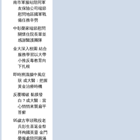
南市軍服站陪同軍
友保險公司端節
慰問地區國軍戰
備任務辛勞
中彰榮家端節慰問
關懷住院長輩並
感謝醫護團隊
金大深入校園 結合
服務學習以大帶
小推反毒教育向
下扎根
即時辨識腦中風症
狀 成大醫：把握
黃金治療時機
反覆嘴破 黏膜發
白？成大醫：當
心悄悄來襲扁平
苔癬
95歲古寧頭戰役老
兵彭生喜返金祭
拜殉國英靈 金門
榮服處陪同圓滿