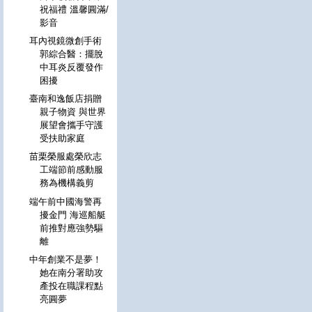
祝福禮 溫馨圓滿/
影音
耳內視鏡微創手術
郭綜合醫：擺脫
中耳炎反覆發作
困擾
臺南和逸飯店捐贈
親子物資 與世界
展望會攜手守護
受扶助家庭
苗栗榮服處榮欣志
工端節前感動服
務為機構義剪
端午前中國海警再
擾金門 海巡船艇
前推對應強勢驅
離
中年創業不是夢！
她在南分署助攻
產投在職課程點
亮圓夢