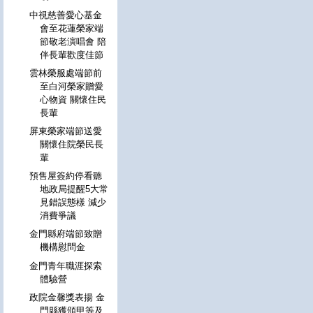
中視慈善愛心基金
會至花蓮榮家端
節敬老演唱會 陪
伴長輩歡度佳節
雲林榮服處端節前
至白河榮家贈愛
心物資 關懷住民
長輩
屏東榮家端節送愛
關懷住院榮民長
輩
預售屋簽約停看聽
地政局提醒5大常
見錯誤態樣 減少
消費爭議
金門縣府端節致贈
機構慰問金
金門青年職涯探索
體驗營
政院金馨獎表揚 金
門縣獲頒甲等及