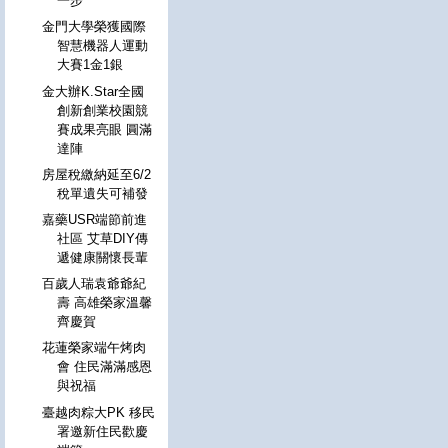
一步
金門大學榮獲國際
智慧機器人運動
大賽1金1銀
金大辦K.Star全國
創新創業校園競
賽成果亮眼 圓滿
達陣
房屋稅繳納延至6/2
稅單遺失可補發
嘉藥USR端節前進
社區 艾草DIY傳
遞健康關懷長輩
百歲人瑞袁爺爺紀
壽 高雄榮家溫馨
齊慶賀
花蓮榮家端午烤肉
會 住民滿滿感恩
與祝福
臺越肉粽大PK 移民
署邀新住民歡慶