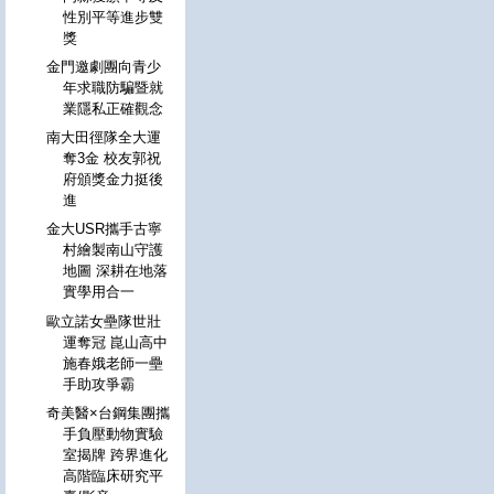
性別平等進步雙
獎
金門邀劇團向青少
年求職防騙暨就
業隱私正確觀念
南大田徑隊全大運
奪3金 校友郭祝
府頒獎金力挺後
進
金大USR攜手古寧
村繪製南山守護
地圖 深耕在地落
實學用合一
歐立諾女壘隊世壯
運奪冠 崑山高中
施春娥老師一壘
手助攻爭霸
奇美醫×台鋼集團攜
手負壓動物實驗
室揭牌 跨界進化
高階臨床研究平