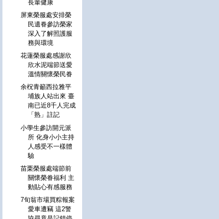
長輩健康
屏東榮服處安排榮
民遺眷參訪榮家
深入了解照護服
務與環境
花蓮榮服處感謝欣
欣水泥端節送愛
溫情關懷榮民眷
余柷青籲西拉雅平
埔族人站出來 臺
南已近8千人完成
「熟」註記
小學生參訪開元派
所 化身小小主持
人感受不一樣體
驗
苗栗榮服處端節前
關懷榮眷福利 主
動貼心有感服務
7旬翁市場買粽報案
愛車遭竊 這2警
協尋竟是記錯停