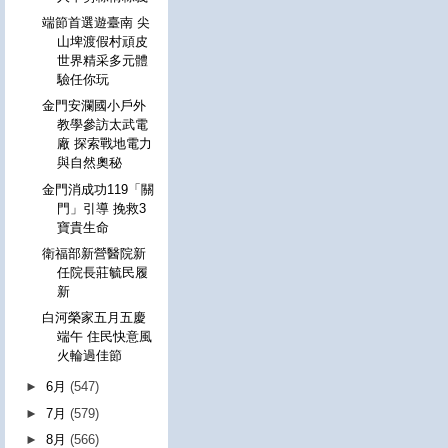
端節首選遊臺南 尖
山埤渡假村頑皮
世界精采多元體
驗任你玩
金門安瀾國小戶外
教學參訪太武電
廠 探索戰地電力
與自然奧秘
金門消成功119「關
門」引導 挽救3
寶貴生命
衛福部新營醫院新
任院長莊毓民履
新
白河榮家五月五慶
端午 住民快意風
火輪過佳節
►
6月
(547)
►
7月
(579)
►
8月
(566)