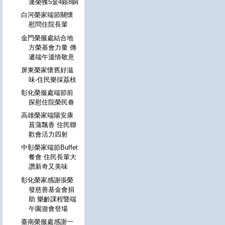
運榮獲5金4銀8銅
白河榮家端節關懷
慰問住院長輩
金門榮服處結合地
方榮基會力量 傳
遞端午溫情敬意
屏東榮家懷舊好滋
味-住民樂採荔枝
彰化榮服處端節前
探慰住院榮民眷
高雄榮家端陽安康
菖蒲飄香 住民聯
歡會活力四射
中彰榮家端節Buffet
餐會 住民長輩大
讚新奇又美味
彰化榮家感謝張榮
發慈善基金會捐
助 樂齡課程暨端
午園遊會登場
臺南榮服處感謝一