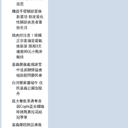
追思
機器手臂關節置換
新選項 助攻退化
性關節炎患者重
拾生活
燒肉控注意！韓國
正宗姜滿堂霸氣
推新菜 限期3天
優惠99元小戰斧
豬排
嘉義榮服處感謝雪
中送炭關懷協會
端節慰問榮民眷
白河榮家慶端午 住
民嘉義公園划龍
舟
崑大餐飲系勇奪首
屆Cophi盃全國咖
啡挑戰賽拉花組
冠季軍
嘉義榮院附設康復