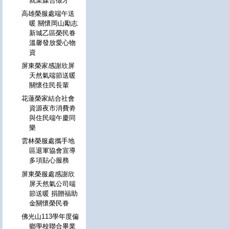
就業媒合徵才
高雄榮服處端午送
暖 關懷岡山勵志
新城乙區榮民眷
溫馨發放愛心物
資
屏東榮家感謝欣屏
天然氣端節送暖
關懷住民長輩
花蓮榮家結合社會
資源夜市消費劵
與住民端午慶同
樂
雲林榮服處攜手地
區退軍協會宣導
多項貼心服務
屏東榮服處感謝欣
屏天然氣公司端
節送暖 捐贈福助
金關懷榮民眷
佛光山113學年度偏
鄉學校聯合畢業