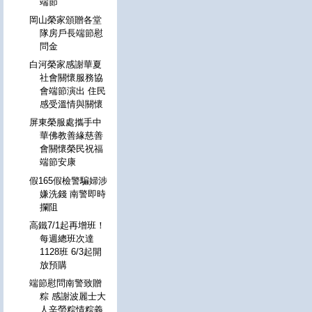
端節
岡山榮家頒贈各堂
隊房戶長端節慰
問金
白河榮家感謝華夏
社會關懷服務協
會端節演出 住民
感受溫情與關懷
屏東榮服處攜手中
華佛教善緣慈善
會關懷榮民祝福
端節安康
假165假檢警騙婦涉
嫌洗錢 南警即時
攔阻
高鐵7/1起再增班！
每週總班次達
1128班 6/3起開
放預購
端節慰問南警致贈
粽 感謝波麗士大
人辛勞粽情粽義