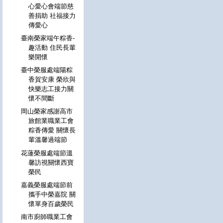
心愛心會端節慈
善捐助 社福接力
傳愛心
臺南榮家端午粽香-
趣活動 住民長輩
樂開懷
臺中榮服處端陽粽
香賀安康 榮欣與
快樂志工接力關
懷不間斷
岡山榮家感謝高市
旅館業職業工會
粽香傳愛 關懷長
輩溫馨過端節
花蓮榮服處端節溫
馨訪視關懷西寶
榮民
嘉義榮服處端節前
攜手中榮嘉院 關
懷單身百歲榮民
南市廚師職業工會