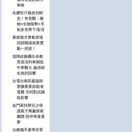
車格
化膿性汗腺炎別輕
忽！奇美醫：藥
物×生物製劑×手
術多管齊下/影音
臺南徵才香氣登場
回歸職場就業獎
勵一把抓！
混障綜藝團生命教
育巡演列車開抵
中華醫大 贏得師
生熱烈回響
台電台南區處協助
塑膠產業節能省
電費 共同對抗關
稅影響
金門家扶辦兒少保
護親子興趣探索
團體 陪伴學童逐
夢
台糖攜手產學培育