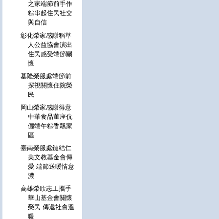
之家端節前手作
粽串起住民社交
與自信
彰化榮家感謝稻草
人公益協會演出
住民感受端節關
懷
基隆榮服處端節前
探視關懷住院榮
民
岡山榮家感謝得意
中華食品董座伉
儷端午粽香飄家
區
臺南榮服處鏈結仁
美文教基金會傳
愛 端節送暖情意
濃
高雄榮欣志工攜手
華山基金會關懷
榮民 傳遞社會溫
暖