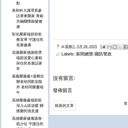
點
美和科大護理系參
訪屏東榮家 青銀
共融關懷銀髮健
康
彰化榮家端節前衛
教宣導 守護住民
長輩健康
at
星期三, 5月 28, 2025
花蓮榮家感謝慈濟
Labels:
新聞總覽-國防警政
端節送愛心素粽
與住民長輩話家
常
嘉義榮服處×嘉郵合
沒有留言:
辦老幼同歡划龍
舟 老幼同樂慶端
發佈留言
午
高雄榮服處端節前
首
深入山區送暖 關
較新的文章
懷榮民情意濃
高雄榮家健康講座-
肌少症 守護住民