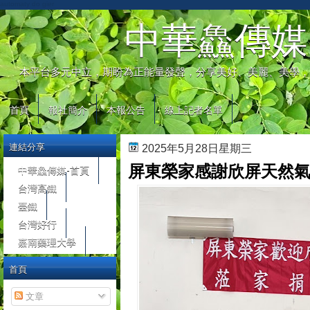
automaty do gier
中華鱻傳媒
本平台多元中立，期盼為正能量發聲，分享美好、美麗、美學，
首頁
報社簡介
本報公告
線上記者名單
連結分享
2025年5月28日星期三
屏東榮家感謝欣屏天然氣
中華鱻傳媒-首頁
台灣高鐵
臺鐵
台灣好行
嘉南藥理大學
首頁
文章