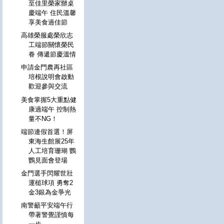
至佳里榮家辦桌
慶端午 住民溫馨
享美食過佳節
高雄榮服處榮欣志
工端節關懷榮民
眷 傳遞節慶溫情
申請金門農再社區
培根說明會啟動
歡迎參與交流
美食掌握5大重點健
康過端午 控制熱
量不NG！
端節連假首選！屏
東海生館展25年
人工培育珊瑚 鸚
鸚見面會登場
金門選手閃耀世壯
運槌球項 勇奪2
金3銀為金爭光
南警籲平安端午行
帶著警覺謹慎每