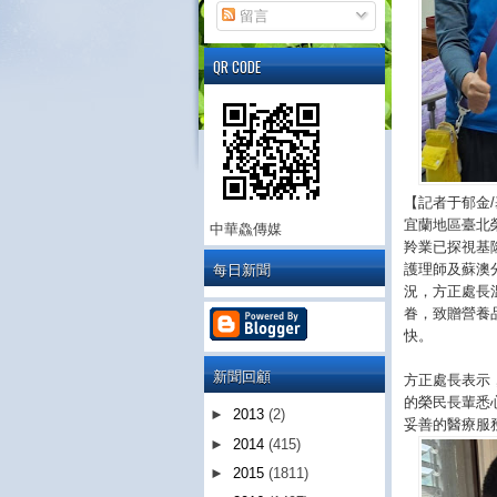
留言
QR CODE
【記者于郁金
宜蘭地區臺北
中華鱻傳媒
羚業已探視基
每日新聞
護理師及蘇澳
況，方正處長
眷，致贈營養
快。
新聞回顧
方正處長表示
的榮民長輩悉
►
2013
(2)
妥善的醫療服
►
2014
(415)
►
2015
(1811)