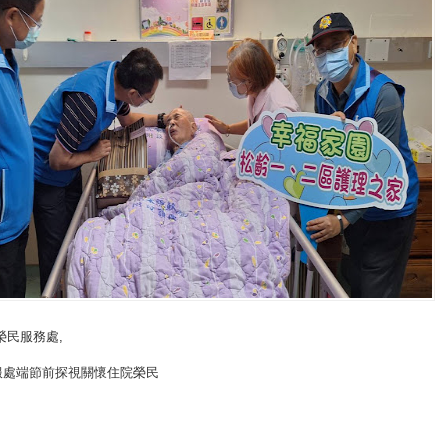
榮民服務處
,
服處端節前探視關懷住院榮民