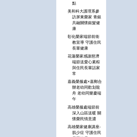
點
美和科大護理系參
訪屏東榮家 青銀
共融關懷銀髮健
康
彰化榮家端節前衛
教宣導 守護住民
長輩健康
花蓮榮家感謝慈濟
端節送愛心素粽
與住民長輩話家
常
嘉義榮服處×嘉郵合
辦老幼同歡划龍
舟 老幼同樂慶端
午
高雄榮服處端節前
深入山區送暖 關
懷榮民情意濃
高雄榮家健康講座-
肌少症 守護住民