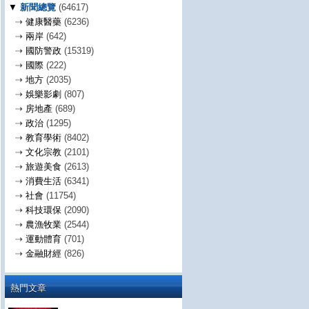
▼
新聞總覽
(64617)
⇢
健康醫藥
(6236)
⇢
兩岸
(642)
⇢
國防警政
(15319)
⇢
國際
(222)
⇢
地方
(2035)
⇢
娛樂影劇
(807)
⇢
房地產
(689)
⇢
政治
(1295)
⇢
教育學術
(8402)
⇢
文化宗教
(2101)
⇢
旅遊美食
(2613)
⇢
消費生活
(6341)
⇢
社會
(11754)
⇢
科技環保
(2090)
⇢
農漁牧業
(2544)
⇢
運動體育
(701)
⇢
金融財經
(826)
熱門文章