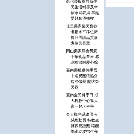
彰化榮服處辦新住
民生活輔導及幸
福家庭表揚 串起
愛與希望橋樑
佳里榮家榮民寶眷
慨捐水平移位床
提升照護品質嘉
惠住民長輩
岡山榮家拜會得意
中華食品董座 感
謝端節贈愛心粽
臺南榮服處攜手雪
中送炭關懷協會
端節傳愛 關懷榮
民眷
臺南全民科學日 成
大科教中心邀大
家一起玩科學
金大觀光系證照考
試總動員 特教生
挑戰雙證照 職能
培訓助攻招生亮