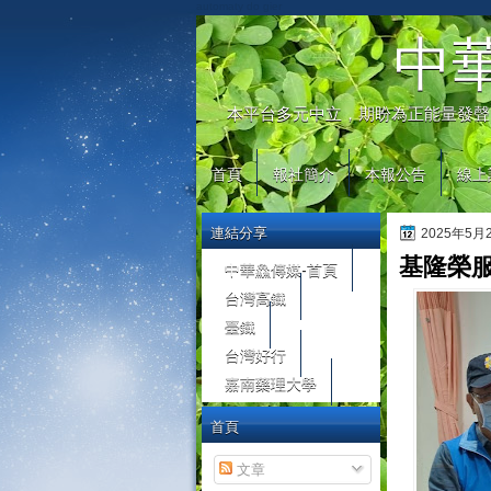
automaty do gier
中
本平台多元中立，期盼為正能量發聲
首頁
報社簡介
本報公告
線上
連結分享
2025年5
基隆榮
中華鱻傳媒-首頁
台灣高鐵
臺鐵
台灣好行
嘉南藥理大學
首頁
文章