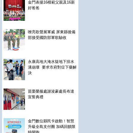
金門表揚16模範父親及16新
好爸爸
嘹亮歌聲展軍威 屏東縣後備
部接受國防部軍歌驗收
永康高地大淹水疑地下排水
溝崩壞 要求市府對症下藥解
決
苗栗榮服處謝浚豪處長布達
宣誓典禮
金門數位縣民卡啟動！智慧
升級全島支付圈 加碼回饋限
時開跑