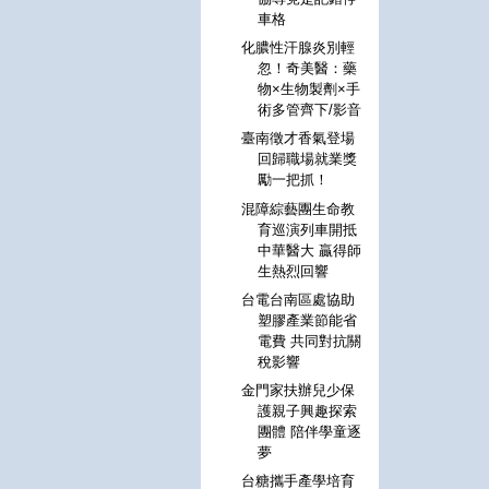
車格
化膿性汗腺炎別輕
忽！奇美醫：藥
物×生物製劑×手
術多管齊下/影音
臺南徵才香氣登場
回歸職場就業獎
勵一把抓！
混障綜藝團生命教
育巡演列車開抵
中華醫大 贏得師
生熱烈回響
台電台南區處協助
塑膠產業節能省
電費 共同對抗關
稅影響
金門家扶辦兒少保
護親子興趣探索
團體 陪伴學童逐
夢
台糖攜手產學培育