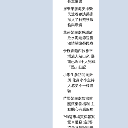
長輩健康
屏東榮服處安排榮
民遺眷參訪榮家
深入了解照護服
務與環境
花蓮榮服處感謝欣
欣水泥端節送愛
溫情關懷榮民眷
余柷青籲西拉雅平
埔族人站出來 臺
南已近8千人完成
「熟」註記
小學生參訪開元派
所 化身小小主持
人感受不一樣體
驗
苗栗榮服處端節前
關懷榮眷福利 主
動貼心有感服務
7旬翁市場買粽報案
愛車遭竊 這2警
協尋竟是記錯停