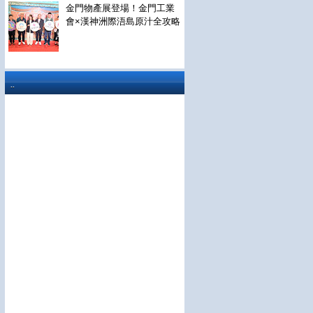
金門物產展登場！金門工業
會×漢神洲際浯島原汁全攻略
..