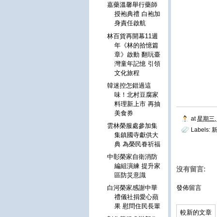
嘉藥溫馨舉行藥師
授袍典禮 白袍加
身責任啟航
林百貨再開幕11週
年《林的拾憶篇
章》啟動 翻玩臺
灣童年記憶 引領
文化旅程
韓迷控怎錯過這
味！北村豆腐家
料理新上市 再抽
美食券
at
星期三, 
雲林榮服處參加集
Labels:
集鎮國寺獻供大
典 為榮民眷祈福
中彰榮家自衛消防
編組演練 提升家
沒有留言:
區防災意識
發佈留言
白河榮家感謝中華
禮儀社捐愛心蘋
果 慰問住民長輩
較新的文章