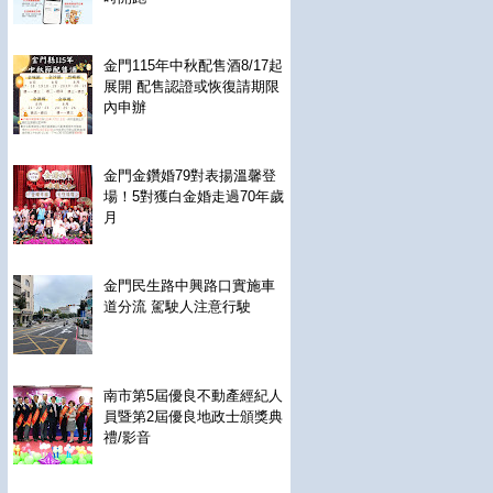
金門115年中秋配售酒8/17起
展開 配售認證或恢復請期限
內申辦
金門金鑽婚79對表揚溫馨登
場！5對獲白金婚走過70年歲
月
金門民生路中興路口實施車
道分流 駕駛人注意行駛
南市第5屆優良不動產經紀人
員暨第2屆優良地政士頒獎典
禮/影音