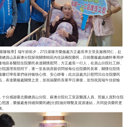
/基隆報導】端午節前夕，27日基隆市榮服處方正處長率主管及服務同仁，赴
榮總員山及蘇澳分院探視關懷轄區內住該兩院榮民，日前榮服處由總幹事周伊
隆地區各醫院住院榮民表達關懷慰問，方正處長一行人，在員山分院社工師、
分院護理長陪同下，逐一至各病房親切問候每位住院榮民長輩，關懷住院情
溫馨叮嚀長輩們保持愉快心情、安心靜養；此次該處共計慰問31位住院榮民
品，表達榮服處關懷之意，並祝福榮民長輩早日康復，並預祝賀端午佳節愉
，十分感謝臺北榮總員山分院、蘇澳分院社工室及醫護人員、照服人員對住院
心照護，榮服處會持續與榮民總(分)院做好聯繫及資源連結，共同提供榮民更
務。