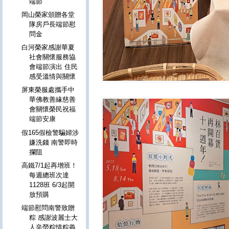
端節
岡山榮家頒贈各堂
隊房戶長端節慰
問金
白河榮家感謝華夏
社會關懷服務協
會端節演出 住民
感受溫情與關懷
屏東榮服處攜手中
華佛教善緣慈善
會關懷榮民祝福
端節安康
假165假檢警騙婦涉
嫌洗錢 南警即時
攔阻
高鐵7/1起再增班！
每週總班次達
1128班 6/3起開
放預購
端節慰問南警致贈
粽 感謝波麗士大
人辛勞粽情粽義