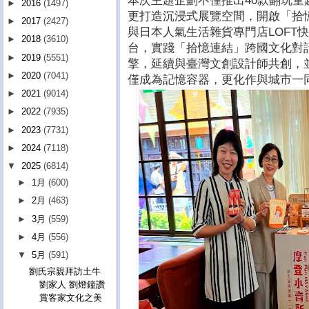
本次主題企劃不僅推出40款翻玩
►
2016
(1497)
更打造沉浸式展覽空間，開啟「拾
►
2017
(2427)
與日本人氣生活雜貨專門店LOFT
►
2018
(3610)
台，實踐「拾憶連結」跨國文化對
►
2019
(5551)
擎，延續與臺灣文創設計師共創，
►
2020
(7041)
僅成為記憶容器，更化作與城市一
►
2021
(9014)
►
2022
(7935)
►
2023
(7731)
►
2024
(7118)
▼
2025
(6814)
►
1月
(600)
►
2月
(463)
►
3月
(559)
►
4月
(556)
▼
5月
(591)
劉氏宗親拜訪土牛
劉家人 劉燈鐘讚
賞客家文化之美