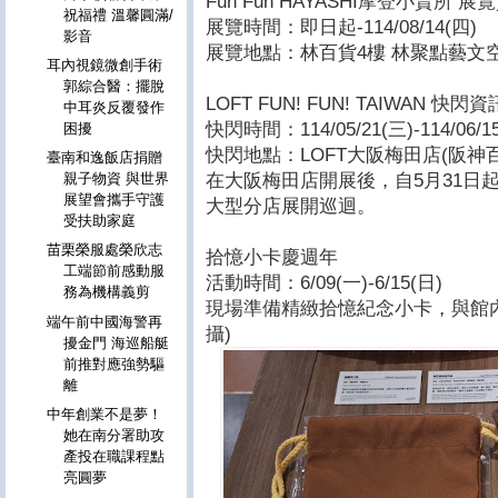
Fun Fun HAYASHI摩登小賣所 
祝福禮 溫馨圓滿/
展覽時間：即日起-114/08/14(四)
影音
展覽地點：林百貨4樓 林聚點藝文
耳內視鏡微創手術
郭綜合醫：擺脫
LOFT FUN! FUN! TAIWAN 快閃
中耳炎反覆發作
快閃時間：114/05/21(三)-114/06/1
困擾
快閃地點：LOFT大阪梅田店(阪神百貨
臺南和逸飯店捐贈
在大阪梅田店開展後，自5月31日
親子物資 與世界
展望會攜手守護
大型分店展開巡迴。
受扶助家庭
苗栗榮服處榮欣志
拾憶小卡慶週年
工端節前感動服
活動時間：6/09(一)-6/15(日)
務為機構義剪
現場準備精緻拾憶紀念小卡，與館
端午前中國海警再
攝)
擾金門 海巡船艇
前推對應強勢驅
離
中年創業不是夢！
她在南分署助攻
產投在職課程點
亮圓夢