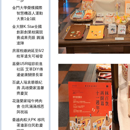
一步
金門大學榮獲國際
智慧機器人運動
大賽1金1銀
金大辦K.Star全國
創新創業校園競
賽成果亮眼 圓滿
達陣
房屋稅繳納延至6/2
稅單遺失可補發
嘉藥USR端節前進
社區 艾草DIY傳
遞健康關懷長輩
百歲人瑞袁爺爺紀
壽 高雄榮家溫馨
齊慶賀
花蓮榮家端午烤肉
會 住民滿滿感恩
與祝福
臺越肉粽大PK 移民
署邀新住民歡慶