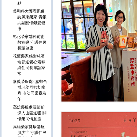
點
美和科大護理系參
訪屏東榮家 青銀
共融關懷銀髮健
康
彰化榮家端節前衛
教宣導 守護住民
長輩健康
花蓮榮家感謝慈濟
端節送愛心素粽
與住民長輩話家
常
嘉義榮服處×嘉郵合
辦老幼同歡划龍
舟 老幼同樂慶端
午
高雄榮服處端節前
深入山區送暖 關
懷榮民情意濃
高雄榮家健康講座-
肌少症 守護住民