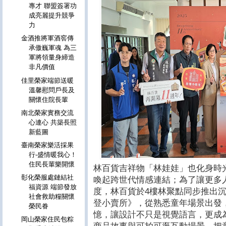
專才 聯盟簽署功
成亮麗提升競爭
力
金酒推將軍酒窖傳
承傲巍軍魂 為三
軍將領量身締造
非凡價值
佳里榮家端節送暖
溫馨慰問戶長及
關懷住院長輩
南北榮家實務交流
心連心 共築長照
新藍圖
臺南榮家樂活採果
行-盛情暖我心！
住民長輩樂開懷
林百貨吉祥物「林娃娃」也化身時
彰化榮服處鏈結社
喚起跨世代情感連結；為了讓更多
福資源 端節發放
度，林百貨於4樓林聚點同步推出沉浸式展
社會救助糧關懷
登小賣所》，從熟悉童年場景出發
榮民眷
憶，讓設計不只是視覺語言，更成
岡山榮家住民包粽