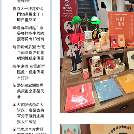
臺/影音
豐原太平洋超夯金
門物產展來了！
即日至6/10
烘焙新星崛起！嘉
藥餐旅學生國際
競賽勇奪13獎牌
端節氣候多變 台電
台南區處強化電
網韌性穩定供電
端午連假 台電新營
區處：穩定供電
不打折
苗栗榮服處關懷恩
慈康復之家榮民
眷
金大管院僑領名人
講座：廖榮鑫將
軍分享飛行志業
與人生智慧
金門木球再度世壯