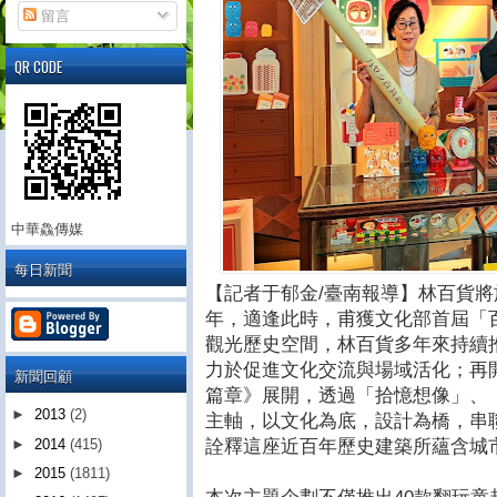
留言
QR CODE
中華鱻傳媒
每日新聞
【記者于郁金/臺南報導】林百貨將於
年，適逢此時，甫獲文化部首屆「
觀光歷史空間，林百貨多年來持續
力於促進文化交流與場域活化；再
新聞回顧
篇章》展開，透過「拾憶想像」、
►
2013
(2)
主軸，以文化為底，設計為橋，串
詮釋這座近百年歷史建築所蘊含城
►
2014
(415)
►
2015
(1811)