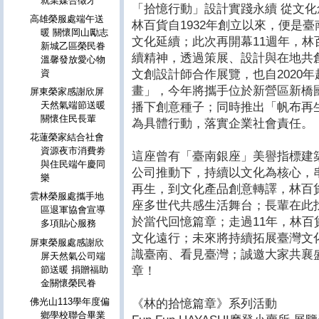
就業媒合徵才
「拾憶行動」設計實踐永續 從文
高雄榮服處端午送
林百貨自1932年創立以來，便是
暖 關懷岡山勵志
文化延續；此次再開幕11週年，
新城乙區榮民眷
續精神，透過策展、設計與在地共
溫馨發放愛心物
文創設計師合作展覽，也自2020
資
畫」，今年將攜手位於新營區新橋
屏東榮家感謝欣屏
天然氣端節送暖
播下創意種子；同時推出「帆布再
關懷住民長輩
為具體行動，落實企業社會責任。
花蓮榮家結合社會
資源夜市消費劵
這座曾有「臺南銀座」美譽指標建
與住民端午慶同
公司推動下，持續以文化為核心，
樂
再生，到文化產品創意轉譯，林百
雲林榮服處攜手地
座多世代共感生活舞台；長輩在此
區退軍協會宣導
於當代回憶篇章；走過11年，林
多項貼心服務
文化遠行；未來將持續拓展臺灣文
屏東榮服處感謝欣
識臺南、看見臺灣；誠邀大家共襄
屏天然氣公司端
章！
節送暖 捐贈福助
金關懷榮民眷
佛光山113學年度偏
《林的拾憶篇章》系列活動
鄉學校聯合畢業