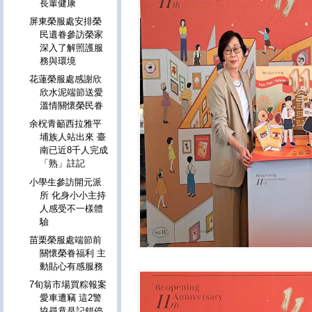
長輩健康
屏東榮服處安排榮
民遺眷參訪榮家
深入了解照護服
務與環境
花蓮榮服處感謝欣
欣水泥端節送愛
溫情關懷榮民眷
余柷青籲西拉雅平
埔族人站出來 臺
南已近8千人完成
「熟」註記
小學生參訪開元派
所 化身小小主持
人感受不一樣體
驗
苗栗榮服處端節前
關懷榮眷福利 主
動貼心有感服務
7旬翁市場買粽報案
愛車遭竊 這2警
協尋竟是記錯停