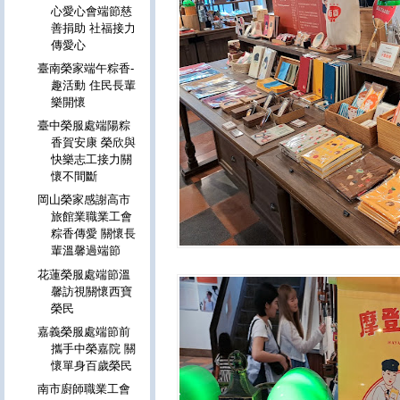
心愛心會端節慈
善捐助 社福接力
傳愛心
臺南榮家端午粽香-
趣活動 住民長輩
樂開懷
臺中榮服處端陽粽
香賀安康 榮欣與
快樂志工接力關
懷不間斷
岡山榮家感謝高市
旅館業職業工會
粽香傳愛 關懷長
輩溫馨過端節
花蓮榮服處端節溫
馨訪視關懷西寶
榮民
嘉義榮服處端節前
攜手中榮嘉院 關
懷單身百歲榮民
南市廚師職業工會