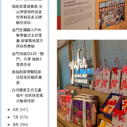
端節首選遊臺南 尖
山埤渡假村頑皮
世界精采多元體
驗任你玩
金門安瀾國小戶外
教學參訪太武電
廠 探索戰地電力
與自然奧秘
金門消成功119「關
門」引導 挽救3
寶貴生命
衛福部新營醫院新
任院長莊毓民履
新
白河榮家五月五慶
端午 住民快意風
火輪過佳節
►
6月
(547)
►
7月
(579)
►
8月
(566)