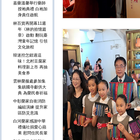
嘉藥溫馨舉行藥師
授袍典禮 白袍加
身責任啟航
林百貨再開幕11週
年《林的拾憶篇
章》啟動 翻玩臺
灣童年記憶 引領
文化旅程
韓迷控怎錯過這
味！北村豆腐家
料理新上市 再抽
美食券
雲林榮服處參加集
集鎮國寺獻供大
典 為榮民眷祈福
中彰榮家自衛消防
編組演練 提升家
區防災意識
白河榮家感謝中華
禮儀社捐愛心蘋
果 慰問住民長輩