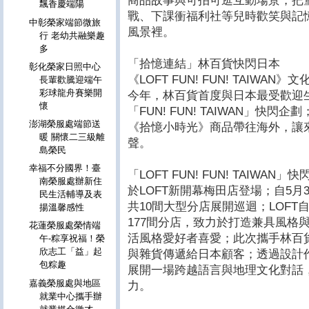
商品故事與可拍可逛互動場景，把
飄香慶端陽
戰、下課衝福利社等兒時歡笑與記
中彰榮家端節微旅
風景裡。
行 老幼共融樂趣
多
「拾憶連結」林百貨快閃日本
彰化榮家日照中心
《LOFT FUN! FUN! TAIWAN
長輩歡騰迎端午
彩球龍舟賽樂開
今年，林百貨首度與日本最受歡迎生
懷
「FUN! FUN! TAIWAN」快
澎湖榮服處端節送
《拾憶小時光》商品帶往海外，讓
暖 關懷二三級離
聲。
島榮民
幸福不分國界！臺
「LOFT FUN! FUN! TAIWA
南榮服處辦新住
於LOFT新開幕梅田店登場；自5
民生活輔導及表
共10間大型分店展開巡迴；LOFT
揚溫馨感性
177間分店，致力於打造兼具風格
花蓮榮服處榮情端
活風格愛好者喜愛；此次攜手林百
午-粽享祝福！榮
欣志工「益」起
與雜貨傳遞給日本顧客；透過設計
包粽趣
展開一場跨越語言與地理文化對話
嘉義榮服處與地區
力。
就業中心攜手辦