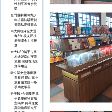
性別平等進步雙
獎
金門邀劇團向青少
年求職防騙暨就
業隱私正確觀念
南大田徑隊全大運
奪3金 校友郭祝
府頒獎金力挺後
進
金大USR攜手古寧
村繪製南山守護
地圖 深耕在地落
實學用合一
歐立諾女壘隊世壯
運奪冠 崑山高中
施春娥老師一壘
手助攻爭霸
奇美醫×台鋼集團攜
手負壓動物實驗
室揭牌 跨界進化
高階臨床研究平