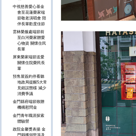
中視慈善愛心基金
會至花蓮榮家端
節敬老演唱會 陪
伴長輩歡度佳節
雲林榮服處端節前
至白河榮家贈愛
心物資 關懷住民
長輩
屏東榮家端節送愛
關懷住院榮民長
輩
預售屋簽約停看聽
地政局提醒5大常
見錯誤態樣 減少
消費爭議
金門縣府端節致贈
機構慰問金
金門青年職涯探索
體驗營
政院金馨獎表揚 金
門縣獲頒甲等及