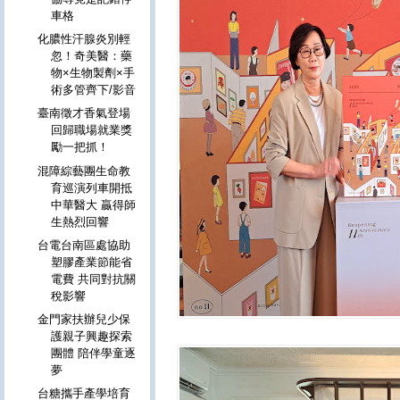
車格
化膿性汗腺炎別輕
忽！奇美醫：藥
物×生物製劑×手
術多管齊下/影音
臺南徵才香氣登場
回歸職場就業獎
勵一把抓！
混障綜藝團生命教
育巡演列車開抵
中華醫大 贏得師
生熱烈回響
台電台南區處協助
塑膠產業節能省
電費 共同對抗關
稅影響
金門家扶辦兒少保
護親子興趣探索
團體 陪伴學童逐
夢
台糖攜手產學培育