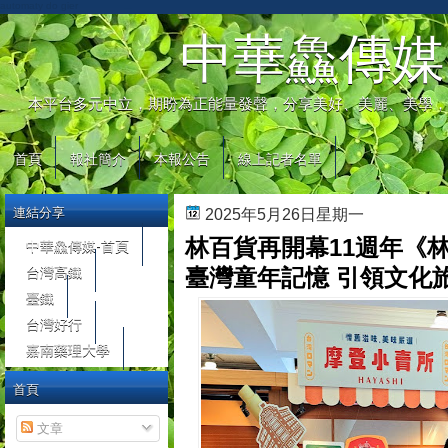
automaty do gier
中華鱻傳媒
本平台多元中立，期盼為正能量發聲，分享美好、美麗、美學，
首頁
報社簡介
本報公告
線上記者名單
連結分享
2025年5月26日星期一
林百貨再開幕11週年《
中華鱻傳媒-首頁
台灣高鐵
臺灣童年記憶 引領文化
臺鐵
台灣好行
嘉南藥理大學
首頁
文章