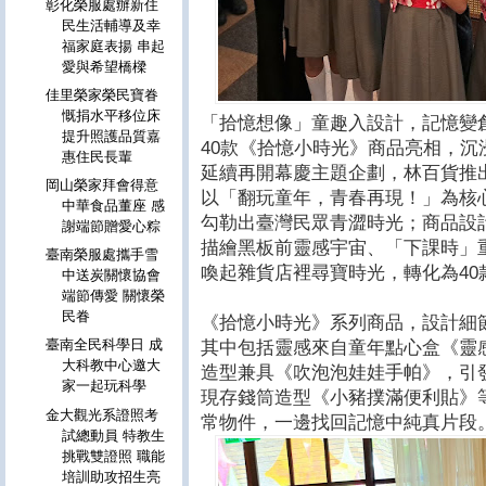
彰化榮服處辦新住
民生活輔導及幸
福家庭表揚 串起
愛與希望橋樑
佳里榮家榮民寶眷
慨捐水平移位床
「拾憶想像」童趣入設計，記憶變
提升照護品質嘉
40款《拾憶小時光》商品亮相，沉
惠住民長輩
延續再開幕慶主題企劃，林百貨推
岡山榮家拜會得意
以「翻玩童年，青春再現！」為核
中華食品董座 感
勾勒出臺灣民眾青澀時光；商品設
謝端節贈愛心粽
描繪黑板前靈感宇宙、「下課時」
臺南榮服處攜手雪
喚起雜貨店裡尋寶時光，轉化為4
中送炭關懷協會
端節傳愛 關懷榮
民眷
《拾憶小時光》系列商品，設計細
臺南全民科學日 成
其中包括靈感來自童年點心盒《靈
大科教中心邀大
造型兼具《吹泡泡娃娃手帕》，引
家一起玩科學
現存錢筒造型《小豬撲滿便利貼》
金大觀光系證照考
常物件，一邊找回記憶中純真片段
試總動員 特教生
挑戰雙證照 職能
培訓助攻招生亮