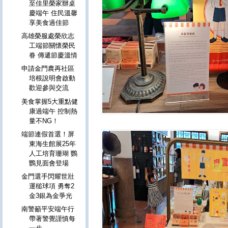
至佳里榮家辦桌
慶端午 住民溫馨
享美食過佳節
高雄榮服處榮欣志
工端節關懷榮民
眷 傳遞節慶溫情
申請金門農再社區
培根說明會啟動
歡迎參與交流
美食掌握5大重點健
康過端午 控制熱
量不NG！
端節連假首選！屏
東海生館展25年
人工培育珊瑚 鸚
鸚見面會登場
金門選手閃耀世壯
運槌球項 勇奪2
金3銀為金爭光
南警籲平安端午行
帶著警覺謹慎每