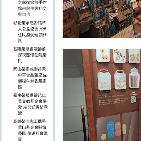
之家端節前手作
粽串起住民社交
與自信
彰化榮家感謝稻草
人公益協會演出
住民感受端節關
懷
基隆榮服處端節前
探視關懷住院榮
民
岡山榮家感謝得意
中華食品董座伉
儷端午粽香飄家
區
臺南榮服處鏈結仁
美文教基金會傳
愛 端節送暖情意
濃
高雄榮欣志工攜手
華山基金會關懷
榮民 傳遞社會溫
暖