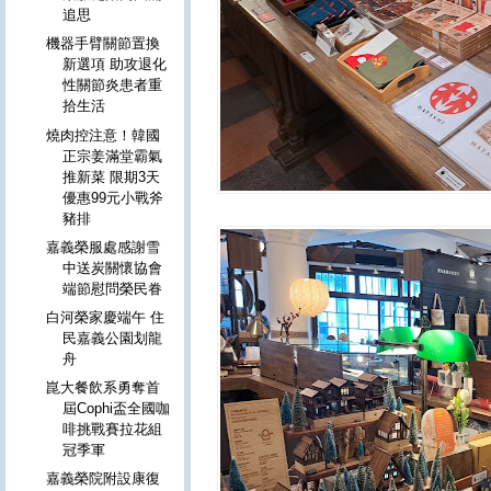
追思
機器手臂關節置換
新選項 助攻退化
性關節炎患者重
拾生活
燒肉控注意！韓國
正宗姜滿堂霸氣
推新菜 限期3天
優惠99元小戰斧
豬排
嘉義榮服處感謝雪
中送炭關懷協會
端節慰問榮民眷
白河榮家慶端午 住
民嘉義公園划龍
舟
崑大餐飲系勇奪首
屆Cophi盃全國咖
啡挑戰賽拉花組
冠季軍
嘉義榮院附設康復