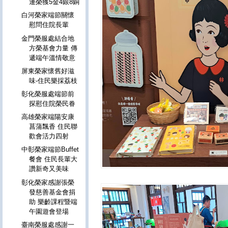
運榮獲5金4銀8銅
白河榮家端節關懷
慰問住院長輩
金門榮服處結合地
方榮基會力量 傳
遞端午溫情敬意
屏東榮家懷舊好滋
味-住民樂採荔枝
彰化榮服處端節前
探慰住院榮民眷
高雄榮家端陽安康
菖蒲飄香 住民聯
歡會活力四射
中彰榮家端節Buffet
餐會 住民長輩大
讚新奇又美味
彰化榮家感謝張榮
發慈善基金會捐
助 樂齡課程暨端
午園遊會登場
臺南榮服處感謝一