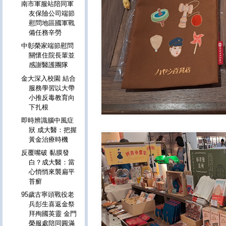
南市軍服站陪同軍
友保險公司端節
慰問地區國軍戰
備任務辛勞
中彰榮家端節慰問
關懷住院長輩並
感謝醫護團隊
金大深入校園 結合
服務學習以大帶
小推反毒教育向
下扎根
即時辨識腦中風症
狀 成大醫：把握
黃金治療時機
反覆嘴破 黏膜發
白？成大醫：當
心悄悄來襲扁平
苔癬
95歲古寧頭戰役老
兵彭生喜返金祭
拜殉國英靈 金門
榮服處陪同圓滿