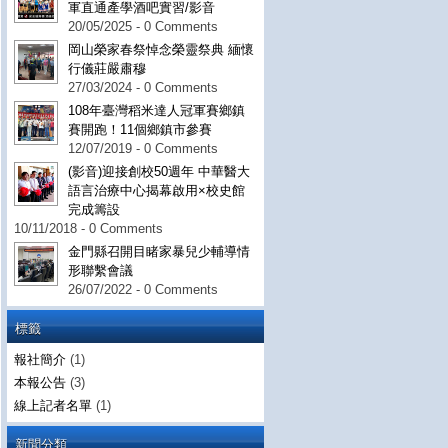
軍直通產學酒吧實習/影音
20/05/2025 - 0 Comments
岡山榮家春祭悼念榮靈祭典 緬懷
行儀莊嚴肅穆
27/03/2024 - 0 Comments
108年臺灣稻米達人冠軍賽鄉鎮
賽開跑！11個鄉鎮市參賽
12/07/2019 - 0 Comments
(影音)迎接創校50週年 中華醫大
語言治療中心揭幕啟用×校史館
完成籌設
10/11/2018 - 0 Comments
金門縣召開目睹家暴兒少輔導情
形聯繫會議
26/07/2022 - 0 Comments
標籤
報社簡介
(1)
本報公告
(3)
線上記者名單
(1)
新聞分類