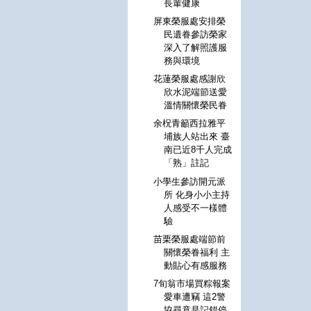
長輩健康
屏東榮服處安排榮
民遺眷參訪榮家
深入了解照護服
務與環境
花蓮榮服處感謝欣
欣水泥端節送愛
溫情關懷榮民眷
余柷青籲西拉雅平
埔族人站出來 臺
南已近8千人完成
「熟」註記
小學生參訪開元派
所 化身小小主持
人感受不一樣體
驗
苗栗榮服處端節前
關懷榮眷福利 主
動貼心有感服務
7旬翁市場買粽報案
愛車遭竊 這2警
協尋竟是記錯停