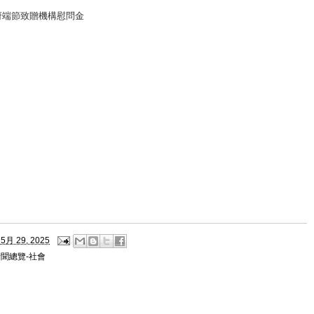
府端節致贈機構慰問金
5月 29, 2025
聞總覽-社會