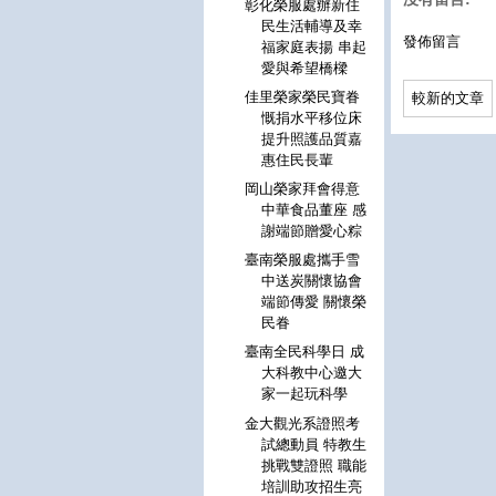
彰化榮服處辦新住
民生活輔導及幸
發佈留言
福家庭表揚 串起
愛與希望橋樑
佳里榮家榮民寶眷
較新的文章
慨捐水平移位床
提升照護品質嘉
惠住民長輩
岡山榮家拜會得意
中華食品董座 感
謝端節贈愛心粽
臺南榮服處攜手雪
中送炭關懷協會
端節傳愛 關懷榮
民眷
臺南全民科學日 成
大科教中心邀大
家一起玩科學
金大觀光系證照考
試總動員 特教生
挑戰雙證照 職能
培訓助攻招生亮