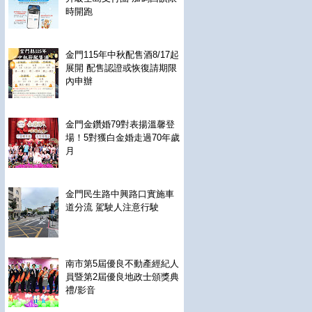
時開跑
金門115年中秋配售酒8/17起
展開 配售認證或恢復請期限
內申辦
金門金鑽婚79對表揚溫馨登
場！5對獲白金婚走過70年歲
月
金門民生路中興路口實施車
道分流 駕駛人注意行駛
南市第5屆優良不動產經紀人
員暨第2屆優良地政士頒獎典
禮/影音