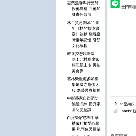
嘉藥溫馨舉行藥師
金門縣
授袍典禮 白袍加
身責任啟航
林百貨再開幕11週
年《林的拾憶篇
章》啟動 翻玩臺
灣童年記憶 引領
文化旅程
韓迷控怎錯過這
味！北村豆腐家
料理新上市 再抽
美食券
雲林榮服處參加集
集鎮國寺獻供大
典 為榮民眷祈福
中彰榮家自衛消防
編組演練 提升家
at
星期四, 
區防災意識
Labels:
新
白河榮家感謝中華
禮儀社捐愛心蘋
果 慰問住民長輩
沒有留言: