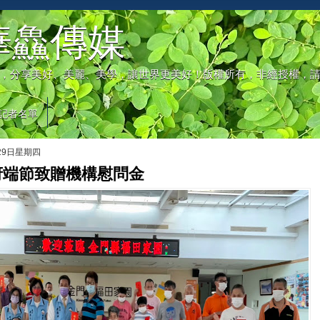
華鱻傳媒
，分享美好、美麗、美學，讓世界更美好！版權所有，非經授權，
記者名單
月29日星期四
府端節致贈機構慰問金