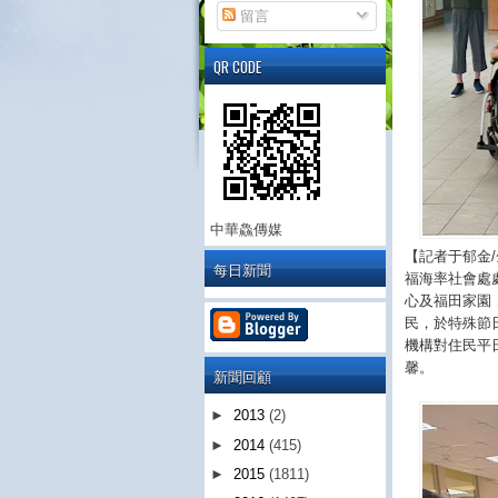
留言
QR CODE
中華鱻傳媒
【記者于郁金
每日新聞
福海率社會處
心及福田家園
民，於特殊節
機構對住民平
馨。
新聞回顧
►
2013
(2)
►
2014
(415)
►
2015
(1811)