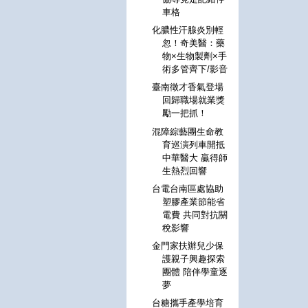
車格
化膿性汗腺炎別輕
忽！奇美醫：藥
物×生物製劑×手
術多管齊下/影音
臺南徵才香氣登場
回歸職場就業獎
勵一把抓！
混障綜藝團生命教
育巡演列車開抵
中華醫大 贏得師
生熱烈回響
台電台南區處協助
塑膠產業節能省
電費 共同對抗關
稅影響
金門家扶辦兒少保
護親子興趣探索
團體 陪伴學童逐
夢
台糖攜手產學培育