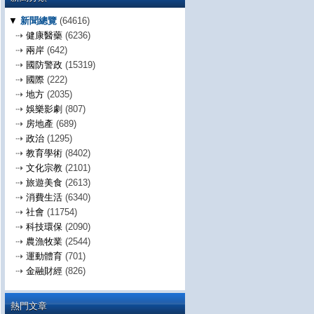
▼
新聞總覽
(64616)
⇢
健康醫藥
(6236)
⇢
兩岸
(642)
⇢
國防警政
(15319)
⇢
國際
(222)
⇢
地方
(2035)
⇢
娛樂影劇
(807)
⇢
房地產
(689)
⇢
政治
(1295)
⇢
教育學術
(8402)
⇢
文化宗教
(2101)
⇢
旅遊美食
(2613)
⇢
消費生活
(6340)
⇢
社會
(11754)
⇢
科技環保
(2090)
⇢
農漁牧業
(2544)
⇢
運動體育
(701)
⇢
金融財經
(826)
熱門文章