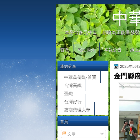
automaty do gier
中
本平台多元中立，期盼為正能量發聲
首頁
報社簡介
本報公告
線上
連結分享
2025年5
金門縣
中華鱻傳媒-首頁
台灣高鐵
臺鐵
台灣好行
嘉南藥理大學
首頁
文章