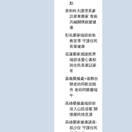
點
美和科大護理系參
訪屏東榮家 青銀
共融關懷銀髮健
康
彰化榮家端節前衛
教宣導 守護住民
長輩健康
花蓮榮家感謝慈濟
端節送愛心素粽
與住民長輩話家
常
嘉義榮服處×嘉郵合
辦老幼同歡划龍
舟 老幼同樂慶端
午
高雄榮服處端節前
深入山區送暖 關
懷榮民情意濃
高雄榮家健康講座-
肌少症 守護住民