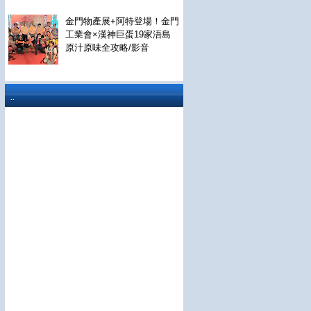
金門物產展+阿特登場！金門
工業會×漢神巨蛋19家浯島
原汁原味全攻略/影音
..