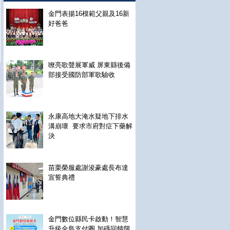
金門表揚16模範父親及16新
好爸爸
嘹亮歌聲展軍威 屏東縣後備
部接受國防部軍歌驗收
永康高地大淹水疑地下排水
溝崩壞 要求市府對症下藥解
決
苗栗榮服處謝浚豪處長布達
宣誓典禮
金門數位縣民卡啟動！智慧
升級全島支付圈 加碼回饋限