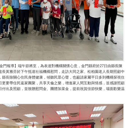
/金門報導】端午節將至，為表達對機構關懷心意，金門縣府於27日由縣長陳
處長黃雅芬於下午抵達社福機構慰問，走訪大同之家、松柏園老人長期照顧中
，縣長除關心住民身體健康，傾聽民眾心聲，也籲請家屬平日多到機構探視住
日更要帶住民返家團聚，共享天倫之樂，增進家人間互動與情感，並感謝照顧
日付出及照顧，並致贈慰問金、團體加菜金，提前祝賀佳節快樂，場面歡樂温