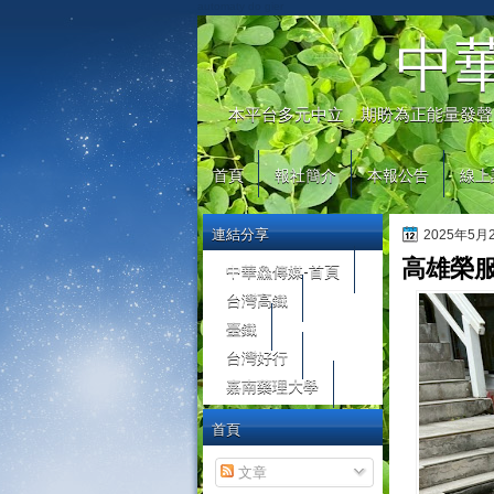
automaty do gier
中
本平台多元中立，期盼為正能量發聲
首頁
報社簡介
本報公告
線上
連結分享
2025年5
高雄榮
中華鱻傳媒-首頁
台灣高鐵
臺鐵
台灣好行
嘉南藥理大學
首頁
文章