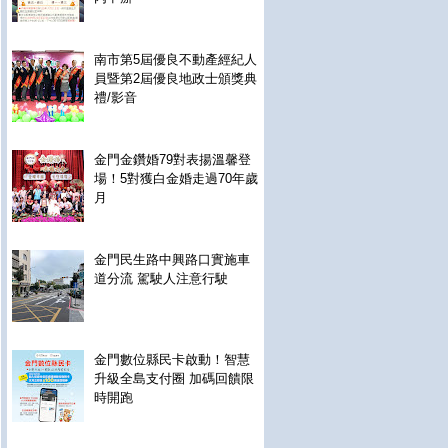
南市第5屆優良不動產經紀人
員暨第2屆優良地政士頒獎典
禮/影音
金門金鑽婚79對表揚溫馨登
場！5對獲白金婚走過70年歲
月
金門民生路中興路口實施車
道分流 駕駛人注意行駛
金門數位縣民卡啟動！智慧
升級全島支付圈 加碼回饋限
時開跑