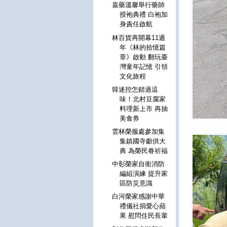
嘉藥溫馨舉行藥師
授袍典禮 白袍加
身責任啟航
林百貨再開幕11週
年《林的拾憶篇
章》啟動 翻玩臺
灣童年記憶 引領
文化旅程
韓迷控怎錯過這
味！北村豆腐家
料理新上市 再抽
美食券
雲林榮服處參加集
集鎮國寺獻供大
典 為榮民眷祈福
中彰榮家自衛消防
編組演練 提升家
區防災意識
白河榮家感謝中華
禮儀社捐愛心蘋
果 慰問住民長輩