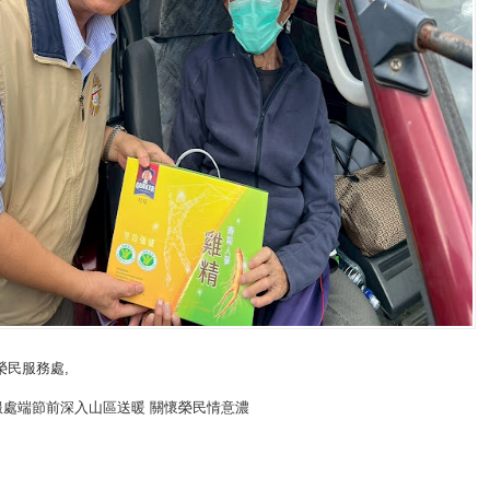
榮民服務處
,
服處端節前深入山區送暖 關懷榮民情意濃