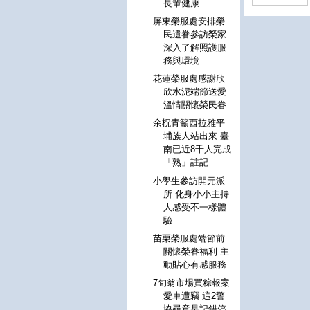
長輩健康
屏東榮服處安排榮
民遺眷參訪榮家
深入了解照護服
務與環境
花蓮榮服處感謝欣
欣水泥端節送愛
溫情關懷榮民眷
余柷青籲西拉雅平
埔族人站出來 臺
南已近8千人完成
「熟」註記
小學生參訪開元派
所 化身小小主持
人感受不一樣體
驗
苗栗榮服處端節前
關懷榮眷福利 主
動貼心有感服務
7旬翁市場買粽報案
愛車遭竊 這2警
協尋竟是記錯停