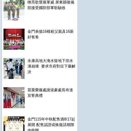
嘹亮歌聲展軍威 屏東縣後備
部接受國防部軍歌驗收
金門表揚16模範父親及16新
好爸爸
永康高地大淹水疑地下排水
溝崩壞 要求市府對症下藥解
決
苗栗榮服處謝浚豪處長布達
宣誓典禮
金門115年中秋配售酒8/17起
展開 配售認證或恢復請期限
內申辦