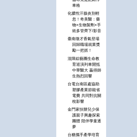
車格
化膿性汗腺炎別輕
忽！奇美醫：藥
物×生物製劑×手
術多管齊下/影音
臺南徵才香氣登場
回歸職場就業獎
勵一把抓！
混障綜藝團生命教
育巡演列車開抵
中華醫大 贏得師
生熱烈回響
台電台南區處協助
塑膠產業節能省
電費 共同對抗關
稅影響
金門家扶辦兒少保
護親子興趣探索
團體 陪伴學童逐
夢
台糖攜手產學培育