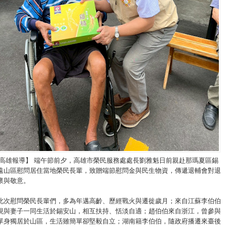
/高雄報導】 端午節前夕，高雄市榮民服務處處長劉雅魁日前親赴那瑪夏區錫
遠山區慰問居住當地榮民長輩，致贈端節慰問金與民生物資，傳遞退輔會對退
懷與敬意。
此次慰問榮民長輩們，多為年邁高齡、歷經戰火與遷徙歲月；來自江蘇李伯伯
現與妻子一同生活於錫安山，相互扶持、恬淡自適；趙伯伯來自浙江，曾參與
單身獨居於山區，生活雖簡單卻堅毅自立；湖南籍李伯伯，隨政府播遷來臺後