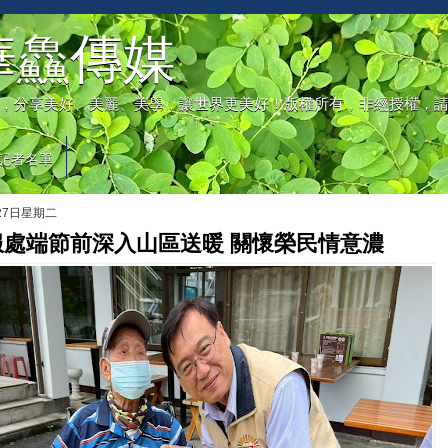
華鱻傳媒
，分享美好、美麗、美學，讓世界更美好！版權所有，非經授權，
記者名單
月27日星期二
服處端節前深入山區送暖 關懷榮民情意濃