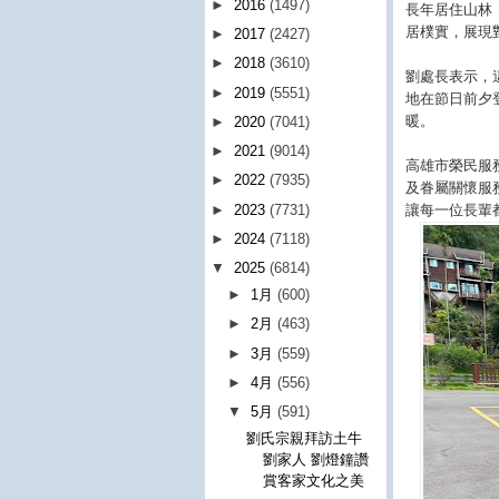
►
2016
(1497)
長年居住山林
居樸實，展現
►
2017
(2427)
►
2018
(3610)
劉處長表示，
►
2019
(5551)
地在節日前夕
暖。
►
2020
(7041)
►
2021
(9014)
高雄市榮民服
►
2022
(7935)
及眷屬關懷服
►
2023
(7731)
讓每一位長輩
►
2024
(7118)
▼
2025
(6814)
►
1月
(600)
►
2月
(463)
►
3月
(559)
►
4月
(556)
▼
5月
(591)
劉氏宗親拜訪土牛
劉家人 劉燈鐘讚
賞客家文化之美