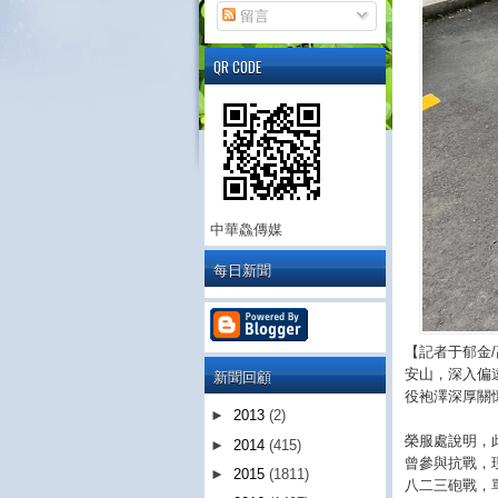
留言
QR CODE
中華鱻傳媒
每日新聞
【記者于郁金
新聞回顧
安山，深入偏
役袍澤深厚關
►
2013
(2)
榮服處說明，
►
2014
(415)
曾參與抗戰，
►
2015
(1811)
八二三砲戰，