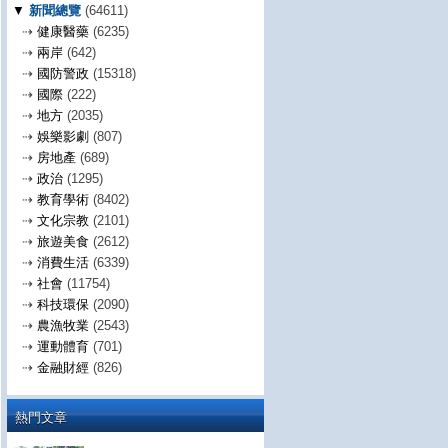
▼
新聞總覽
(64611)
⇢
健康醫藥
(6235)
⇢
兩岸
(642)
⇢
國防警政
(15318)
⇢
國際
(222)
⇢
地方
(2035)
⇢
娛樂影劇
(807)
⇢
房地產
(689)
⇢
政治
(1295)
⇢
教育學術
(8402)
⇢
文化宗教
(2101)
⇢
旅遊美食
(2612)
⇢
消費生活
(6339)
⇢
社會
(11754)
⇢
科技環保
(2090)
⇢
農漁牧業
(2543)
⇢
運動體育
(701)
⇢
金融財經
(826)
熱門文章