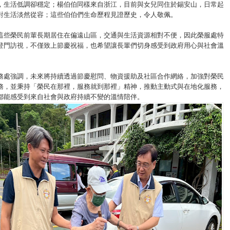
，生活低調卻穩定；楊伯伯同樣來自浙江，目前與女兒同住於錫安山，日常起
對生活淡然從容；這些伯伯們生命歷程見證歷史，令人敬佩。
這些榮民前輩長期居住在偏遠山區，交通與生活資源相對不便，因此榮服處特
登門訪視，不僅致上節慶祝福，也希望讓長輩們切身感受到政府用心與社會溫
務處強調，未來將持續透過節慶慰問、物資援助及社區合作網絡，加強對榮民
務，並秉持「榮民在那裡，服務就到那裡」精神，推動主動式與在地化服務，
都能感受到來自社會與政府持續不變的溫情陪伴。