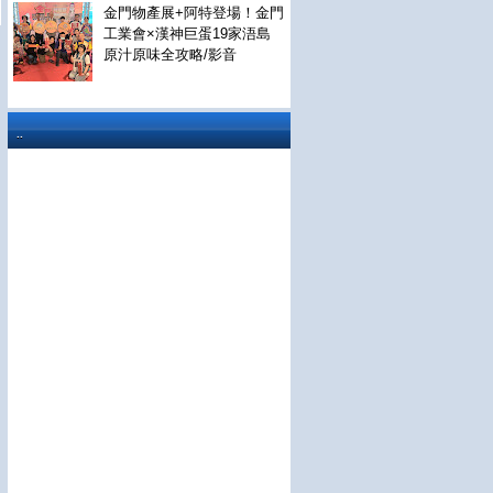
金門物產展+阿特登場！金門
工業會×漢神巨蛋19家浯島
原汁原味全攻略/影音
..