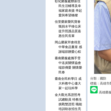
彰化榮服處辦新住
民生活輔導及幸
福家庭表揚 串起
愛與希望橋樑
佳里榮家榮民寶眷
慨捐水平移位床
提升照護品質嘉
惠住民長輩
岡山榮家拜會得意
中華食品董座 感
謝端節贈愛心粽
臺南榮服處攜手雪
中送炭關懷協會
端節傳愛 關懷榮
民眷
分類：國防
臺南全民科學日 成
標籤：高雄市
大科教中心邀大
家一起玩科學
高雄榮
金大觀光系證照考
試總動員 特教生
挑戰雙證照 職能
培訓助攻招生亮