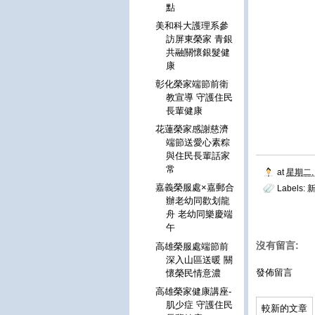
點
美和科大護理系參
訪屏東榮家 青銀
共融關懷銀髮健
康
彰化榮家端節前衛
教宣導 守護住民
長輩健康
花蓮榮家感謝慈濟
端節送愛心素粽
與住民長輩話家
常
at
星期二, 
嘉義榮服處×嘉郵合
Labels:
辦老幼同歡划龍
舟 老幼同樂慶端
午
沒有留言:
高雄榮服處端節前
深入山區送暖 關
發佈留言
懷榮民情意濃
高雄榮家健康講座-
肌少症 守護住民
較新的文章