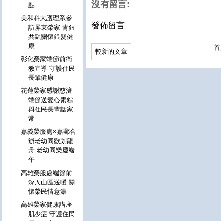
沒有留言:
點
美和科大護理系參
發佈留言
訪屏東榮家 青銀
共融關懷銀髮健
康
首
較新的文章
彰化榮家端節前衛
教宣導 守護住民
長輩健康
花蓮榮家感謝慈濟
端節送愛心素粽
與住民長輩話家
常
嘉義榮服處×嘉郵合
辦老幼同歡划龍
舟 老幼同樂慶端
午
高雄榮服處端節前
深入山區送暖 關
懷榮民情意濃
高雄榮家健康講座-
肌少症 守護住民