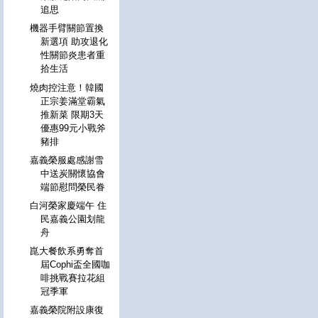
追思
機器手臂關節置換
新選項 助攻退化
性關節炎患者重
拾生活
燒肉控注意！韓國
正宗姜滿堂霸氣
推新菜 限期3天
優惠99元小戰斧
豬排
嘉義榮服處感謝雪
中送炭關懷協會
端節慰問榮民眷
白河榮家慶端午 住
民嘉義公園划龍
舟
崑大餐飲系勇奪首
屆Cophi盃全國咖
啡挑戰賽拉花組
冠季軍
嘉義榮院附設康復