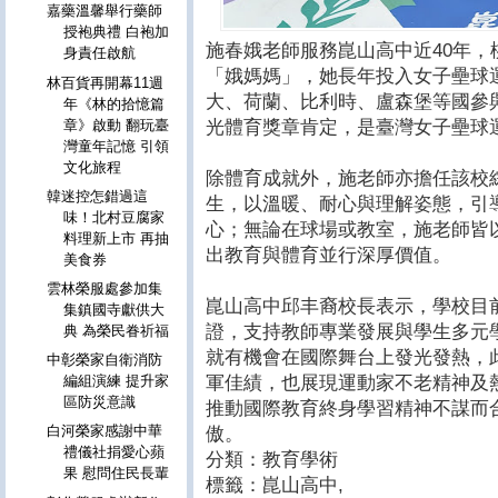
嘉藥溫馨舉行藥師
授袍典禮 白袍加
施春娥老師服務崑山高中近40年
身責任啟航
「娥媽媽」，她長年投入女子壘球
林百貨再開幕11週
大、荷蘭、比利時、盧森堡等國參
年《林的拾憶篇
光體育獎章肯定，是臺灣女子壘球
章》啟動 翻玩臺
灣童年記憶 引領
文化旅程
除體育成就外，施老師亦擔任該校
韓迷控怎錯過這
生，以溫暖、耐心與理解姿態，引
味！北村豆腐家
心；無論在球場或教室，施老師皆
料理新上市 再抽
出教育與體育並行深厚價值。
美食券
雲林榮服處參加集
崑山高中邱丰裔校長表示，學校目前
集鎮國寺獻供大
證，支持教師專業發展與學生多元
典 為榮民眷祈福
就有機會在國際舞台上發光發熱，
中彰榮家自衛消防
軍佳績，也展現運動家不老精神及
編組演練 提升家
區防災意識
推動國際教育終身學習精神不謀而
白河榮家感謝中華
傲。
禮儀社捐愛心蘋
分類：教育學術
果 慰問住民長輩
標籤：崑山高中
,