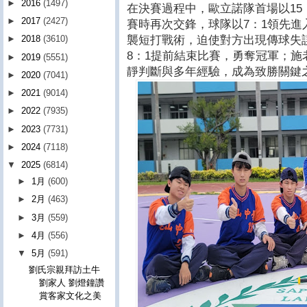
►
2016
(1497)
在決賽過程中，歐立諾隊首場以15
►
2017
(2427)
賽時再次交鋒，球隊以7：1領先
襲短打戰術，迫使對方出現傳球失
►
2018
(3610)
8：1提前結束比賽，勇奪冠軍；
►
2019
(5551)
靜判斷與多年經驗，成為致勝關鍵
►
2020
(7041)
►
2021
(9014)
►
2022
(7935)
►
2023
(7731)
►
2024
(7118)
▼
2025
(6814)
►
1月
(600)
►
2月
(463)
►
3月
(559)
►
4月
(556)
▼
5月
(591)
劉氏宗親拜訪土牛
劉家人 劉燈鐘讚
賞客家文化之美