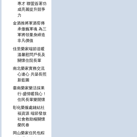
專才 聯盟簽署功
成亮麗提升競爭
力
金酒推將軍酒窖傳
承傲巍軍魂 為三
軍將領量身締造
非凡價值
佳里榮家端節送暖
溫馨慰問戶長及
關懷住院長輩
南北榮家實務交流
心連心 共築長照
新藍圖
臺南榮家樂活採果
行-盛情暖我心！
住民長輩樂開懷
彰化榮服處鏈結社
福資源 端節發放
社會救助糧關懷
榮民眷
岡山榮家住民包粽