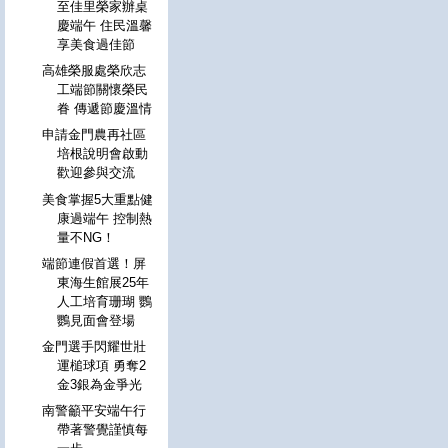
至佳里榮家辦桌
慶端午 住民溫馨
享美食過佳節
高雄榮服處榮欣志
工端節關懷榮民
眷 傳遞節慶溫情
申請金門農再社區
培根說明會啟動
歡迎參與交流
美食掌握5大重點健
康過端午 控制熱
量不NG！
端節連假首選！屏
東海生館展25年
人工培育珊瑚 鸚
鸚見面會登場
金門選手閃耀世壯
運槌球項 勇奪2
金3銀為金爭光
南警籲平安端午行
帶著警覺謹慎每