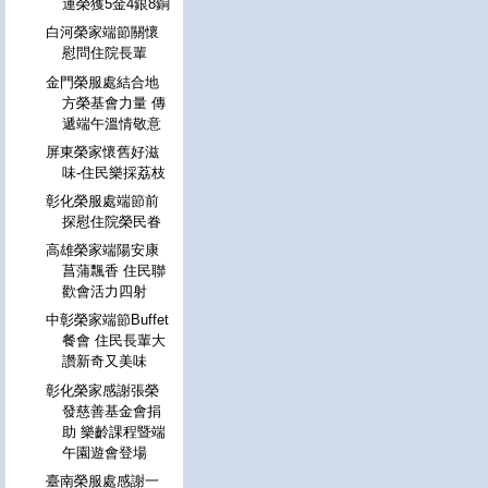
運榮獲5金4銀8銅
白河榮家端節關懷
慰問住院長輩
金門榮服處結合地
方榮基會力量 傳
遞端午溫情敬意
屏東榮家懷舊好滋
味-住民樂採荔枝
彰化榮服處端節前
探慰住院榮民眷
高雄榮家端陽安康
菖蒲飄香 住民聯
歡會活力四射
中彰榮家端節Buffet
餐會 住民長輩大
讚新奇又美味
彰化榮家感謝張榮
發慈善基金會捐
助 樂齡課程暨端
午園遊會登場
臺南榮服處感謝一