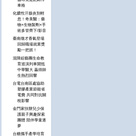
車格
化膿性汗腺炎別輕
忽！奇美醫：藥
物×生物製劑×手
術多管齊下/影音
臺南徵才香氣登場
回歸職場就業獎
勵一把抓！
混障綜藝團生命教
育巡演列車開抵
中華醫大 贏得師
生熱烈回響
台電台南區處協助
塑膠產業節能省
電費 共同對抗關
稅影響
金門家扶辦兒少保
護親子興趣探索
團體 陪伴學童逐
夢
台糖攜手產學培育