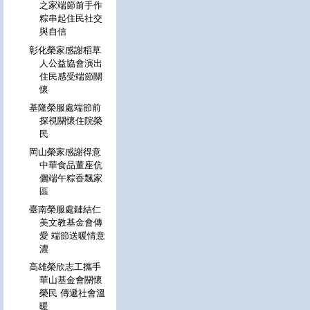
之家端節前手作
粽串起住民社交
與自信
彰化榮家感謝稻草
人公益協會演出
住民感受端節關
懷
基隆榮服處端節前
探視關懷住院榮
民
岡山榮家感謝得意
中華食品董座伉
儷端午粽香飄家
區
臺南榮服處鏈結仁
美文教基金會傳
愛 端節送暖情意
濃
高雄榮欣志工攜手
華山基金會關懷
榮民 傳遞社會溫
暖