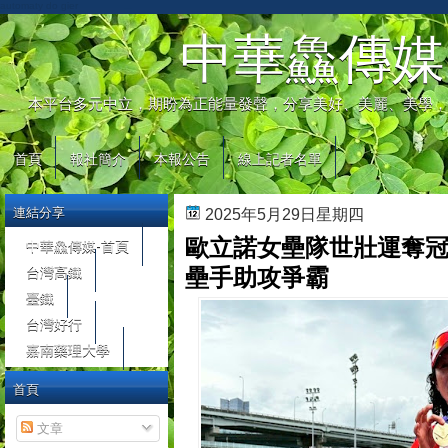
automaty do gier
中華鱻傳媒
本平台多元中立，期盼為正能量發聲，分享美好、美麗、美學，
首頁
報社簡介
本報公告
線上記者名單
連結分享
2025年5月29日星期四
歐立諾女壘隊世壯運奪冠
中華鱻傳媒-首頁
台灣高鐵
壘手助攻爭霸
臺鐵
台灣好行
嘉南藥理大學
首頁
文章