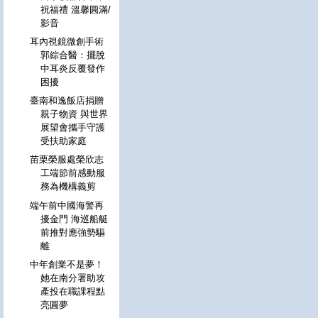
祝福禮 溫馨圓滿/
影音
耳內視鏡微創手術
郭綜合醫：擺脫
中耳炎反覆發作
困擾
臺南和逸飯店捐贈
親子物資 與世界
展望會攜手守護
受扶助家庭
苗栗榮服處榮欣志
工端節前感動服
務為機構義剪
端午前中國海警再
擾金門 海巡船艇
前推對應強勢驅
離
中年創業不是夢！
她在南分署助攻
產投在職課程點
亮圓夢