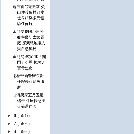
端節首選遊臺南 尖
山埤渡假村頑皮
世界精采多元體
驗任你玩
金門安瀾國小戶外
教學參訪太武電
廠 探索戰地電力
與自然奧秘
金門消成功119「關
門」引導 挽救3
寶貴生命
衛福部新營醫院新
任院長莊毓民履
新
白河榮家五月五慶
端午 住民快意風
火輪過佳節
►
6月
(547)
►
7月
(579)
►
8月
(566)