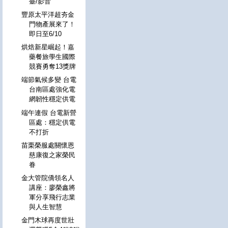
臺/影音
豐原太平洋超夯金
門物產展來了！
即日至6/10
烘焙新星崛起！嘉
藥餐旅學生國際
競賽勇奪13獎牌
端節氣候多變 台電
台南區處強化電
網韌性穩定供電
端午連假 台電新營
區處：穩定供電
不打折
苗栗榮服處關懷恩
慈康復之家榮民
眷
金大管院僑領名人
講座：廖榮鑫將
軍分享飛行志業
與人生智慧
金門木球再度世壯