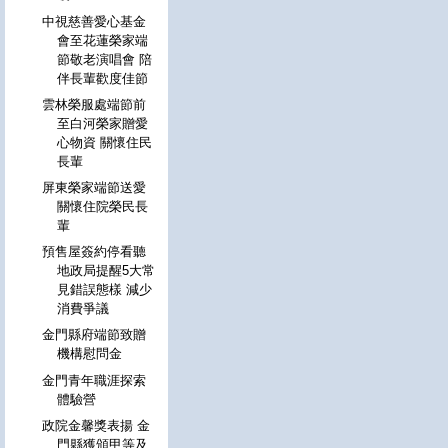
中視慈善愛心基金
會至花蓮榮家端
節敬老演唱會 陪
伴長輩歡度佳節
雲林榮服處端節前
至白河榮家贈愛
心物資 關懷住民
長輩
屏東榮家端節送愛
關懷住院榮民長
輩
預售屋簽約停看聽
地政局提醒5大常
見錯誤態樣 減少
消費爭議
金門縣府端節致贈
機構慰問金
金門青年職涯探索
體驗營
政院金馨獎表揚 金
門縣獲頒甲等及