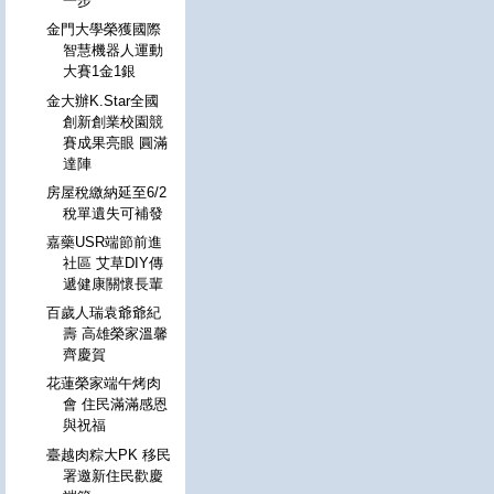
一步
金門大學榮獲國際
智慧機器人運動
大賽1金1銀
金大辦K.Star全國
創新創業校園競
賽成果亮眼 圓滿
達陣
房屋稅繳納延至6/2
稅單遺失可補發
嘉藥USR端節前進
社區 艾草DIY傳
遞健康關懷長輩
百歲人瑞袁爺爺紀
壽 高雄榮家溫馨
齊慶賀
花蓮榮家端午烤肉
會 住民滿滿感恩
與祝福
臺越肉粽大PK 移民
署邀新住民歡慶