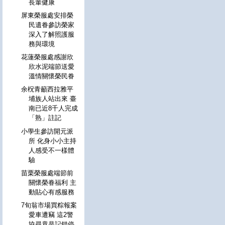
長輩健康
屏東榮服處安排榮
民遺眷參訪榮家
深入了解照護服
務與環境
花蓮榮服處感謝欣
欣水泥端節送愛
溫情關懷榮民眷
余柷青籲西拉雅平
埔族人站出來 臺
南已近8千人完成
「熟」註記
小學生參訪開元派
所 化身小小主持
人感受不一樣體
驗
苗栗榮服處端節前
關懷榮眷福利 主
動貼心有感服務
7旬翁市場買粽報案
愛車遭竊 這2警
協尋竟是記錯停