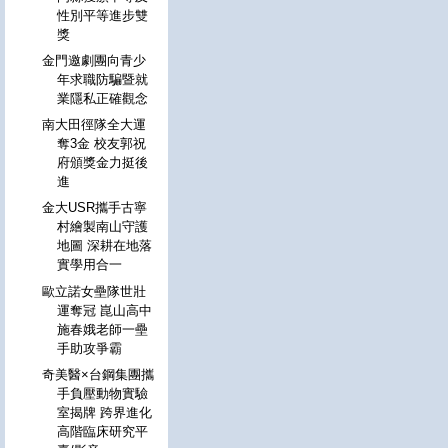
性別平等進步雙
獎
金門邀劇團向青少
年求職防騙暨就
業隱私正確觀念
南大田徑隊全大運
奪3金 校友郭祝
府頒獎金力挺後
進
金大USR攜手古寧
村繪製南山守護
地圖 深耕在地落
實學用合一
歐立諾女壘隊世壯
運奪冠 崑山高中
施春娥老師一壘
手助攻爭霸
奇美醫×台鋼集團攜
手負壓動物實驗
室揭牌 跨界進化
高階臨床研究平