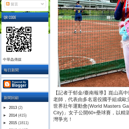
留言
QR CODE
中華鱻傳媒
每日新聞
【記者于郁金/臺南報導】崑山高
新聞回顧
老師，代表由多名退役國手組成歐立
世界壯年運動會(World Masters Games 
►
2013
(2)
City)」女子公開60+壘球賽，
►
2014
(415)
灣爭光！
►
2015
(1811)