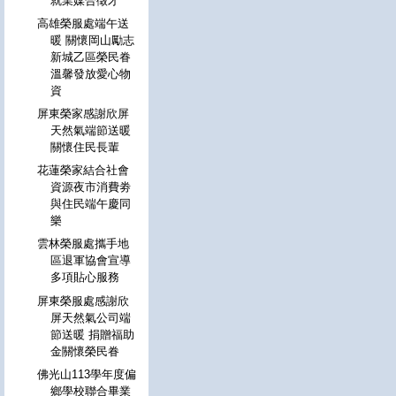
就業媒合徵才
高雄榮服處端午送
暖 關懷岡山勵志
新城乙區榮民眷
溫馨發放愛心物
資
屏東榮家感謝欣屏
天然氣端節送暖
關懷住民長輩
花蓮榮家結合社會
資源夜市消費劵
與住民端午慶同
樂
雲林榮服處攜手地
區退軍協會宣導
多項貼心服務
屏東榮服處感謝欣
屏天然氣公司端
節送暖 捐贈福助
金關懷榮民眷
佛光山113學年度偏
鄉學校聯合畢業