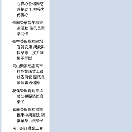
心愛心會端節慈
善捐助 社福接力
傳愛心
臺南榮家端午粽香-
趣活動 住民長輩
樂開懷
臺中榮服處端陽粽
香賀安康 榮欣與
快樂志工接力關
懷不間斷
岡山榮家感謝高市
旅館業職業工會
粽香傳愛 關懷長
輩溫馨過端節
花蓮榮服處端節溫
馨訪視關懷西寶
榮民
嘉義榮服處端節前
攜手中榮嘉院 關
懷單身百歲榮民
南市廚師職業工會