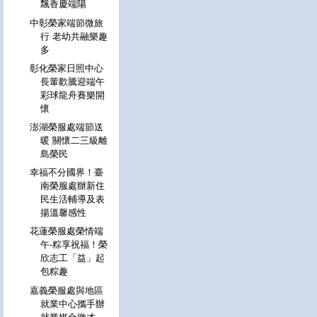
飄香慶端陽
中彰榮家端節微旅
行 老幼共融樂趣
多
彰化榮家日照中心
長輩歡騰迎端午
彩球龍舟賽樂開
懷
澎湖榮服處端節送
暖 關懷二三級離
島榮民
幸福不分國界！臺
南榮服處辦新住
民生活輔導及表
揚溫馨感性
花蓮榮服處榮情端
午-粽享祝福！榮
欣志工「益」起
包粽趣
嘉義榮服處與地區
就業中心攜手辦