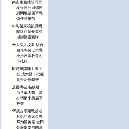
南市軍服站陪同軍
友保險公司端節
慰問地區國軍戰
備任務辛勞
中彰榮家端節慰問
關懷住院長輩並
感謝醫護團隊
金大深入校園 結合
服務學習以大帶
小推反毒教育向
下扎根
即時辨識腦中風症
狀 成大醫：把握
黃金治療時機
反覆嘴破 黏膜發
白？成大醫：當
心悄悄來襲扁平
苔癬
95歲古寧頭戰役老
兵彭生喜返金祭
拜殉國英靈 金門
榮服處陪同圓滿