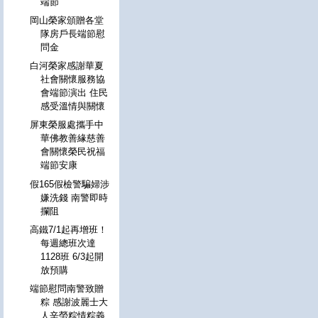
端節
岡山榮家頒贈各堂
隊房戶長端節慰
問金
白河榮家感謝華夏
社會關懷服務協
會端節演出 住民
感受溫情與關懷
屏東榮服處攜手中
華佛教善緣慈善
會關懷榮民祝福
端節安康
假165假檢警騙婦涉
嫌洗錢 南警即時
攔阻
高鐵7/1起再增班！
每週總班次達
1128班 6/3起開
放預購
端節慰問南警致贈
粽 感謝波麗士大
人辛勞粽情粽義