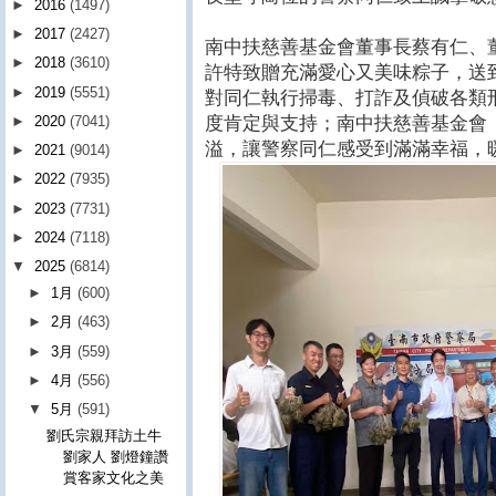
►
2016
(1497)
►
2017
(2427)
南中扶慈善基金會董事長蔡有仁、董
►
2018
(3610)
許特致贈充滿愛心又美味粽子，送
►
2019
(5551)
對同仁執行掃毒、打詐及偵破各類
度肯定與支持；南中扶慈善基金會
►
2020
(7041)
溢，讓警察同仁感受到滿滿幸福，
►
2021
(9014)
►
2022
(7935)
►
2023
(7731)
►
2024
(7118)
▼
2025
(6814)
►
1月
(600)
►
2月
(463)
►
3月
(559)
►
4月
(556)
▼
5月
(591)
劉氏宗親拜訪土牛
劉家人 劉燈鐘讚
賞客家文化之美