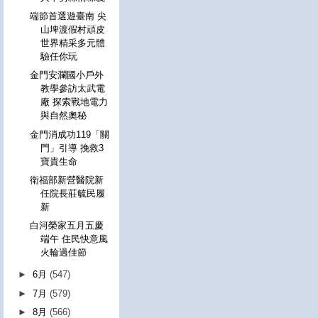
端節首選遊臺南 尖
山埤渡假村頑皮
世界精采多元體
驗任你玩
金門安瀾國小戶外
教學參訪太武電
廠 探索戰地電力
與自然奧秘
金門消成功119「關
門」引導 挽救3
寶貴生命
衛福部新營醫院新
任院長莊毓民履
新
白河榮家五月五慶
端午 住民快意風
火輪過佳節
►
6月
(547)
►
7月
(579)
►
8月
(566)