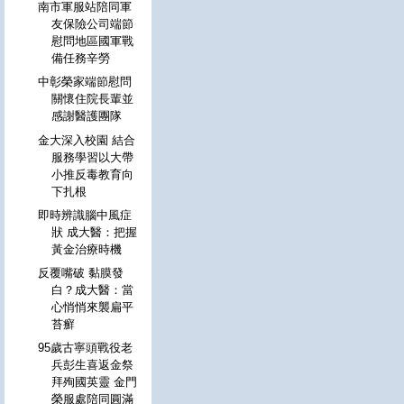
南市軍服站陪同軍
友保險公司端節
慰問地區國軍戰
備任務辛勞
中彰榮家端節慰問
關懷住院長輩並
感謝醫護團隊
金大深入校園 結合
服務學習以大帶
小推反毒教育向
下扎根
即時辨識腦中風症
狀 成大醫：把握
黃金治療時機
反覆嘴破 黏膜發
白？成大醫：當
心悄悄來襲扁平
苔癬
95歲古寧頭戰役老
兵彭生喜返金祭
拜殉國英靈 金門
榮服處陪同圓滿