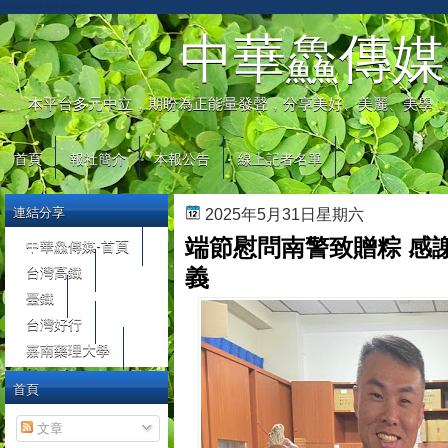
automaty do gier
中華鱻傳媒
本平台多元中立，期盼為正能量發聲，分享美好、美麗、美學，
首頁
報社簡介
本報公告
線上記者名單
連結分享
2025年5月31日星期六
端節慰問南警致贈粽 感
中華鱻傳媒-首頁
台灣高鐵
義
臺鐵
台灣好行
嘉南藥理大學
首頁
文章