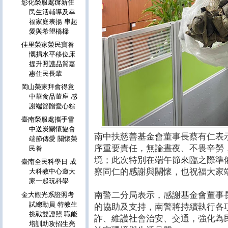
彰化榮服處辦新住
民生活輔導及幸
福家庭表揚 串起
愛與希望橋樑
佳里榮家榮民寶眷
慨捐水平移位床
提升照護品質嘉
惠住民長輩
岡山榮家拜會得意
中華食品董座 感
謝端節贈愛心粽
臺南榮服處攜手雪
中送炭關懷協會
南中扶慈善基金會董事長蔡有仁表
端節傳愛 關懷榮
序重要責任，無論晝夜、不畏辛勞
民眷
境；此次特別在端午節來臨之際準
臺南全民科學日 成
察同仁的感謝與關懷，也祝福大家
大科教中心邀大
家一起玩科學
南警二分局表示，感謝基金會董事
金大觀光系證照考
試總動員 特教生
的協助及支持，南警將持續執行各
挑戰雙證照 職能
詐、維護社會治安、交通，強化為
培訓助攻招生亮