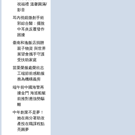
祝福禮 溫馨圓滿/
影音
耳內視鏡微創手術
郭綜合醫：擺脫
中耳炎反覆發作
困擾
臺南和逸飯店捐贈
親子物資 與世界
展望會攜手守護
受扶助家庭
苗栗榮服處榮欣志
工端節前感動服
務為機構義剪
端午前中國海警再
擾金門 海巡船艇
前推對應強勢驅
離
中年創業不是夢！
她在南分署助攻
產投在職課程點
亮圓夢