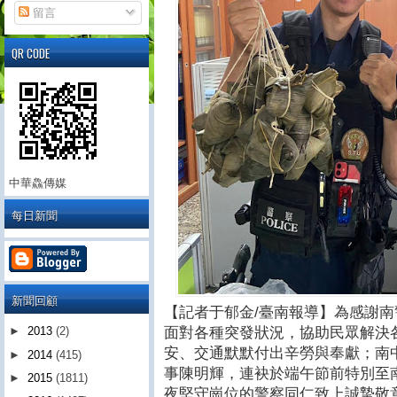
留言
QR CODE
中華鱻傳媒
每日新聞
新聞回顧
【記者于郁金/臺南報導】為感謝
面對各種突發狀況，協助民眾解決
►
2013
(2)
安、交通默默付出辛勞與奉獻；南
►
2014
(415)
事陳明輝，連袂於端午節前特別至
►
2015
(1811)
夜堅守崗位的警察同仁致上誠摯敬