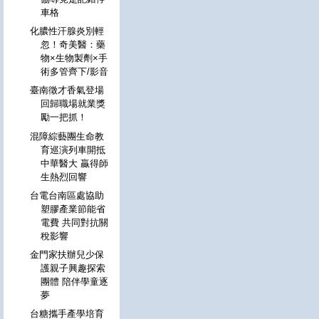
車格
化膿性汗腺炎別輕
忽！奇美醫：藥
物×生物製劑×手
術多管齊下/影音
臺南徵才香氣登場
回歸職場就業獎
勵一把抓！
混障綜藝團生命教
育巡演列車開抵
中華醫大 贏得師
生熱烈回響
台電台南區處協助
塑膠產業節能省
電費 共同對抗關
稅影響
金門家扶辦兒少保
護親子興趣探索
團體 陪伴學童逐
夢
台糖攜手產學培育