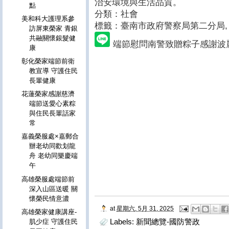
治安環境與生活品質。
點
分類：社會
美和科大護理系參
標籤：臺南市政府警察局第二分局
,
訪屏東榮家 青銀
共融關懷銀髮健
端節慰問南警致贈粽子感謝波
康
彰化榮家端節前衛
教宣導 守護住民
長輩健康
花蓮榮家感謝慈濟
端節送愛心素粽
與住民長輩話家
常
嘉義榮服處×嘉郵合
辦老幼同歡划龍
舟 老幼同樂慶端
午
高雄榮服處端節前
深入山區送暖 關
懷榮民情意濃
at
星期六, 5月 31, 2025
高雄榮家健康講座-
Labels:
新聞總覽-國防警政
肌少症 守護住民