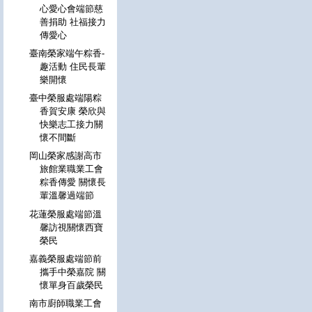
心愛心會端節慈
善捐助 社福接力
傳愛心
臺南榮家端午粽香-
趣活動 住民長輩
樂開懷
臺中榮服處端陽粽
香賀安康 榮欣與
快樂志工接力關
懷不間斷
岡山榮家感謝高市
旅館業職業工會
粽香傳愛 關懷長
輩溫馨過端節
花蓮榮服處端節溫
馨訪視關懷西寶
榮民
嘉義榮服處端節前
攜手中榮嘉院 關
懷單身百歲榮民
南市廚師職業工會