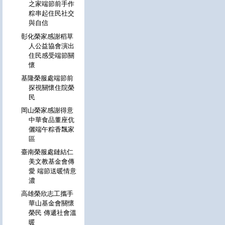
之家端節前手作
粽串起住民社交
與自信
彰化榮家感謝稻草
人公益協會演出
住民感受端節關
懷
基隆榮服處端節前
探視關懷住院榮
民
岡山榮家感謝得意
中華食品董座伉
儷端午粽香飄家
區
臺南榮服處鏈結仁
美文教基金會傳
愛 端節送暖情意
濃
高雄榮欣志工攜手
華山基金會關懷
榮民 傳遞社會溫
暖