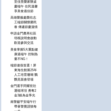
至佳里榮家辦桌
慶端午 住民溫馨
享美食過佳節
高雄榮服處榮欣志
工端節關懷榮民
眷 傳遞節慶溫情
申請金門農再社區
培根說明會啟動
歡迎參與交流
美食掌握5大重點健
康過端午 控制熱
量不NG！
端節連假首選！屏
東海生館展25年
人工培育珊瑚 鸚
鸚見面會登場
金門選手閃耀世壯
運槌球項 勇奪2
金3銀為金爭光
南警籲平安端午行
帶著警覺謹慎每