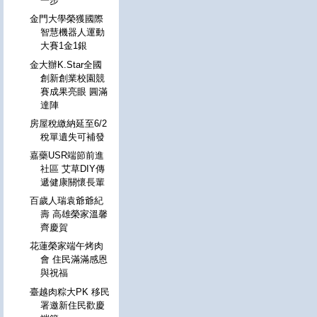
一步
金門大學榮獲國際
智慧機器人運動
大賽1金1銀
金大辦K.Star全國
創新創業校園競
賽成果亮眼 圓滿
達陣
房屋稅繳納延至6/2
稅單遺失可補發
嘉藥USR端節前進
社區 艾草DIY傳
遞健康關懷長輩
百歲人瑞袁爺爺紀
壽 高雄榮家溫馨
齊慶賀
花蓮榮家端午烤肉
會 住民滿滿感恩
與祝福
臺越肉粽大PK 移民
署邀新住民歡慶