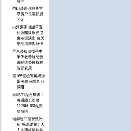
端節
岡山榮家頒贈各堂
隊房戶長端節慰
問金
白河榮家感謝華夏
社會關懷服務協
會端節演出 住民
感受溫情與關懷
屏東榮服處攜手中
華佛教善緣慈善
會關懷榮民祝福
端節安康
假165假檢警騙婦涉
嫌洗錢 南警即時
攔阻
高鐵7/1起再增班！
每週總班次達
1128班 6/3起開
放預購
端節慰問南警致贈
粽 感謝波麗士大
人辛勞粽情粽義