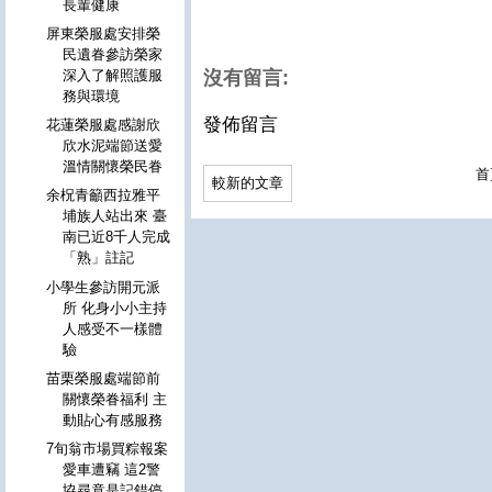
長輩健康
屏東榮服處安排榮
民遺眷參訪榮家
深入了解照護服
沒有留言:
務與環境
發佈留言
花蓮榮服處感謝欣
欣水泥端節送愛
溫情關懷榮民眷
首
較新的文章
余柷青籲西拉雅平
埔族人站出來 臺
南已近8千人完成
「熟」註記
小學生參訪開元派
所 化身小小主持
人感受不一樣體
驗
苗栗榮服處端節前
關懷榮眷福利 主
動貼心有感服務
7旬翁市場買粽報案
愛車遭竊 這2警
協尋竟是記錯停