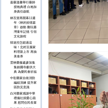
嘉藥溫馨舉行藥師
授袍典禮 白袍加
身責任啟航
林百貨再開幕11週
年《林的拾憶篇
章》啟動 翻玩臺
灣童年記憶 引領
文化旅程
韓迷控怎錯過這
味！北村豆腐家
料理新上市 再抽
美食券
雲林榮服處參加集
集鎮國寺獻供大
典 為榮民眷祈福
中彰榮家自衛消防
編組演練 提升家
區防災意識
白河榮家感謝中華
禮儀社捐愛心蘋
果 慰問住民長輩