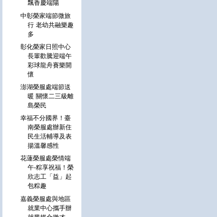
飄香慶端陽
中彰榮家端節微旅
行 老幼共融樂趣
多
彰化榮家日照中心
長輩歡騰迎端午
彩球龍舟賽樂開
懷
澎湖榮服處端節送
暖 關懷二三級離
島榮民
幸福不分國界！臺
南榮服處辦新住
民生活輔導及表
揚溫馨感性
花蓮榮服處榮情端
午-粽享祝福！榮
欣志工「益」起
包粽趣
嘉義榮服處與地區
就業中心攜手辦