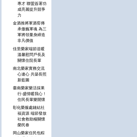
專才 聯盟簽署功
成亮麗提升競爭
力
金酒推將軍酒窖傳
承傲巍軍魂 為三
軍將領量身締造
非凡價值
佳里榮家端節送暖
溫馨慰問戶長及
關懷住院長輩
南北榮家實務交流
心連心 共築長照
新藍圖
臺南榮家樂活採果
行-盛情暖我心！
住民長輩樂開懷
彰化榮服處鏈結社
福資源 端節發放
社會救助糧關懷
榮民眷
岡山榮家住民包粽