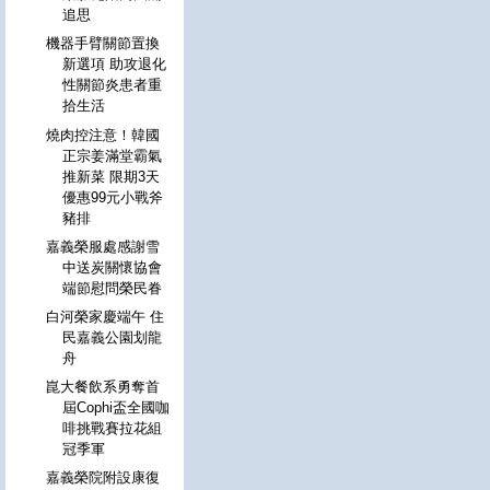
追思
機器手臂關節置換
新選項 助攻退化
性關節炎患者重
拾生活
燒肉控注意！韓國
正宗姜滿堂霸氣
推新菜 限期3天
優惠99元小戰斧
豬排
嘉義榮服處感謝雪
中送炭關懷協會
端節慰問榮民眷
白河榮家慶端午 住
民嘉義公園划龍
舟
崑大餐飲系勇奪首
屆Cophi盃全國咖
啡挑戰賽拉花組
冠季軍
嘉義榮院附設康復