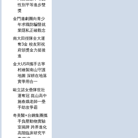
性別平等進步雙
獎
金門邀劇團向青少
年求職防騙暨就
業隱私正確觀念
南大田徑隊全大運
奪3金 校友郭祝
府頒獎金力挺後
進
金大USR攜手古寧
村繪製南山守護
地圖 深耕在地落
實學用合一
歐立諾女壘隊世壯
運奪冠 崑山高中
施春娥老師一壘
手助攻爭霸
奇美醫×台鋼集團攜
手負壓動物實驗
室揭牌 跨界進化
高階臨床研究平