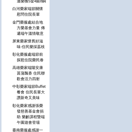
運榮獲5金4銀8銅
白河榮家端節關懷
慰問住院長輩
金門榮服處結合地
方榮基會力量 傳
遞端午溫情敬意
屏東榮家懷舊好滋
味-住民樂採荔枝
彰化榮服處端節前
探慰住院榮民眷
高雄榮家端陽安康
菖蒲飄香 住民聯
歡會活力四射
中彰榮家端節Buffet
餐會 住民長輩大
讚新奇又美味
彰化榮家感謝張榮
發慈善基金會捐
助 樂齡課程暨端
午園遊會登場
臺南榮服處感謝一