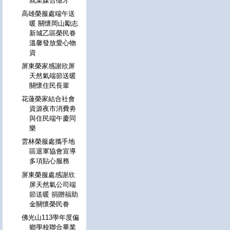
就業媒合徵才
高雄榮服處端午送
暖 關懷岡山勵志
新城乙區榮民眷
溫馨發放愛心物
資
屏東榮家感謝欣屏
天然氣端節送暖
關懷住民長輩
花蓮榮家結合社會
資源夜市消費劵
與住民端午慶同
樂
雲林榮服處攜手地
區退軍協會宣導
多項貼心服務
屏東榮服處感謝欣
屏天然氣公司端
節送暖 捐贈福助
金關懷榮民眷
佛光山113學年度偏
鄉學校聯合畢業