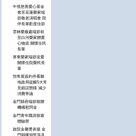
中視慈善愛心基金
會至花蓮榮家端
節敬老演唱會 陪
伴長輩歡度佳節
雲林榮服處端節前
至白河榮家贈愛
心物資 關懷住民
長輩
屏東榮家端節送愛
關懷住院榮民長
輩
預售屋簽約停看聽
地政局提醒5大常
見錯誤態樣 減少
消費爭議
金門縣府端節致贈
機構慰問金
金門青年職涯探索
體驗營
政院金馨獎表揚 金
門縣獲頒甲等及