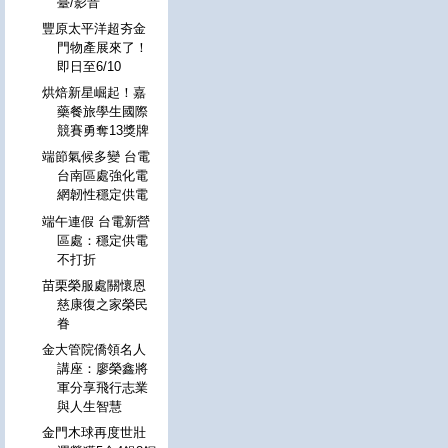
臺/影音
豐原太平洋超夯金
門物產展來了！
即日至6/10
烘焙新星崛起！嘉
藥餐旅學生國際
競賽勇奪13獎牌
端節氣候多變 台電
台南區處強化電
網韌性穩定供電
端午連假 台電新營
區處：穩定供電
不打折
苗栗榮服處關懷恩
慈康復之家榮民
眷
金大管院僑領名人
講座：廖榮鑫將
軍分享飛行志業
與人生智慧
金門木球再度世壯