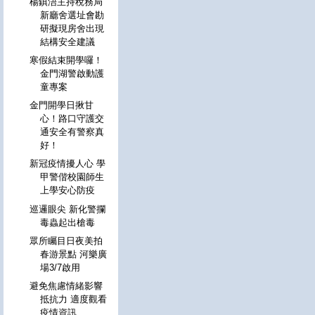
楊鎮浯主持稅務局
新廳舍選址會勘
研擬現房舍出現
結構安全建議
寒假結束開學囉！
金門湖警啟動護
童專案
金門開學日揪甘
心！路口守護交
通安全有警察真
好！
新冠疫情擾人心 學
甲警偕校園師生
上學安心防疫
巡邏眼尖 新化警攔
毒蟲起出槍毒
眾所矚目日夜美拍
春游景點 河樂廣
場3/7啟用
避免焦慮情緒影響
抵抗力 適度觀看
疫情資訊