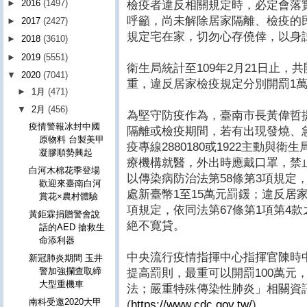
►
2016
(1497)
檢疫者違反相關規定時，必定會落
呼籲，尚未解除居家隔離、檢疫的
►
2017
(2427)
規定宅在家，切勿心存僥倖，以身
►
2018
(3610)
►
2019
(5551)
衛生局統計至109年2月21日止，
▼
2020
(7041)
重，違反居家檢疫規定分別開罰1萬
►
1月
(471)
▼
2月
(456)
為堅守防疫作為，臺南市長黃偉哲
疫情警報冰封中國
隔離或檢疫期間，若有出現發燒、
原物料 台製美甲
疫專線2880180或1922主動與
凝膠順勢興起
療機構就醫，外出時應戴口罩，禁
白河木棉花季登場
以傳染病防治法第58條第3項規定，
歡迎來臺南白河
處新臺幣1至15萬元罰鍰；違反居
賞花×農村體驗
項規定，依同法第67條第1項第4款
黃鉅霖捐贈警會說
絶不寛貸。
話的AED 搶救生
命添利器
中央流行疫情指揮中心指揮官陳時中
新冠肺炎期間 玉井
警加強攔查取締
提高罰則，最重可以開罰100萬元
大型重機車
法；嚴重特殊傳染性肺炎」相關資
南科受邀2020大甲
(
https://www.cdc.gov.tw/
)。