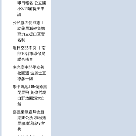
即日報名 公立國
小3/23前提出申
請
公私協力促成志工
助藥局減輕負擔
齊力支援口罩實
名制
近日空品不良 中南
部10縣市環保局
聯合稽查
南光高中開學友善
校園週 波麗士宣
導參一腳
學甲濕地T85傷癒黑
琵展飛 黃偉哲親
自野放回歸大自
然
嘉義榮服處拜會新
港鄉公所 積極拓
展服務退除役官
兵