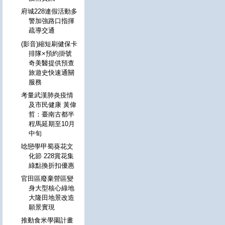
府城228連假活動多
警加強路口指揮
疏導交通
(影音)縮短刷健保卡
排隊×預約掛號
奇美醫提供預查
旅遊史快速通關
服務
考量武漢肺炎疫情
及市民健康 黃偉
哲：臺南古都半
程馬延期至10月
中旬
唸戀學甲蜀葵花文
化節 228賞花集
綠點換折扣優惠
官田區廢棄營區變
身大型核心綠地
大隆田地景改造
願景實現
推動食米學園計畫