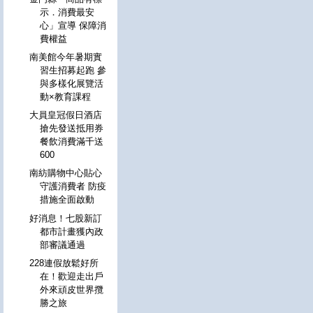
示．消費最安
心」宣導 保障消
費權益
南美館今年暑期實
習生招募起跑 參
與多樣化展覽活
動×教育課程
大員皇冠假日酒店
搶先發送抵用券
餐飲消費滿千送
600
南紡購物中心貼心
守護消費者 防疫
措施全面啟動
好消息！七股新訂
都市計畫獲內政
部審議通過
228連假放鬆好所
在！歡迎走出戶
外來頑皮世界攬
勝之旅