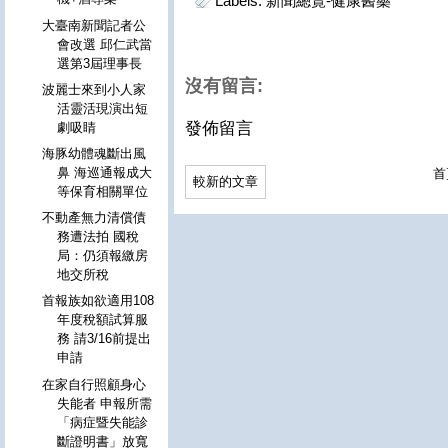
Labels:
新聞總覽-健康醫藥
大臺南新聞記者公
會改選 邱仁武當
選第3屆理事長
沒有留言:
波麗士來到小人家
活靈活現演出短
發佈留言
劇吸睛
海豚幼體魂斷出風
鼻 海巡通報成大
首
較新的文章
等保育相關單位
不動產無力清償債
務遭法拍 國稅
局：仍須報繳房
地交所稅
首報族如欲適用108
年度稅額試算服
務 請3/16前提出
申請
在家自行照顧身心
失能者 申報所需
「病症暨失能診
斷證明書」放寬