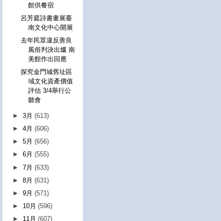
館供餐宿
呂芳庭詩書畫展臺
南文化中心開展
去年民眾違反善良
風俗判決出爐 南
美館作出回應
探究金門城舊址區
域文化資產價值
評估 3/4舉行公
聽會
►
3月
(613)
►
4月
(606)
►
5月
(656)
►
6月
(555)
►
7月
(633)
►
8月
(631)
►
9月
(571)
►
10月
(596)
►
11月
(607)