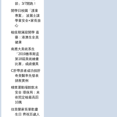
節」3/7開跑！
開學日校園「護童
專案」 波麗士讓
學童安全×家長放
心
檢疫期滿迎開學 嘉
藥：港澳生全員
健康
南應大美術系生
「2019雅蒂斯盃
第18屆美術繪畫
比賽」成績優異
C肝帶原者成功捐肝
奇美醫率先發表
拯救實例
稽查運動場館飲水
安全 環保局：未
依照定檢最高罰
10萬
佳里榮家長輩歡慶
生日 齊祝百歲人