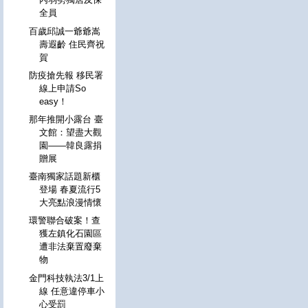
全員
百歲邱誠一爺爺嵩
壽遐齡 住民齊祝
賀
防疫搶先報 移民署
線上申請So
easy！
那年推開小露台 臺
文館：望盡大觀
園——韓良露捐
贈展
臺南獨家話題新櫃
登場 春夏流行5
大亮點浪漫情懷
環警聯合破案！查
獲左鎮化石園區
遭非法棄置廢棄
物
金門科技執法3/1上
線 任意違停車小
心受罰