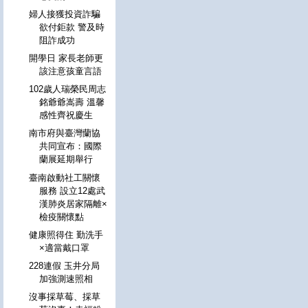
婦人接獲投資詐騙
欲付鉅款 警及時
阻詐成功
開學日 家長老師更
該注意孩童言語
102歲人瑞榮民周志
銘爺爺嵩壽 溫馨
感性齊祝慶生
南市府與臺灣蘭協
共同宣布：國際
蘭展延期舉行
臺南啟動社工關懷
服務 設立12處武
漢肺炎居家隔離×
檢疫關懷點
健康照得住 勤洗手
×適當戴口罩
228連假 玉井分局
加強測速照相
沒事採草莓、採草