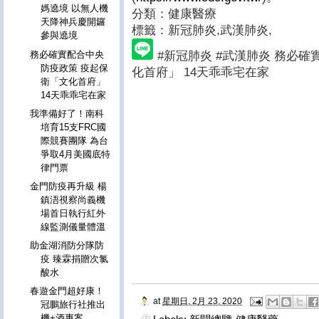
媽遶境 以無人機
分類：健康醫療
天降神兵慶開鑼
標籤：新冠肺炎
,武漢肺炎,
參與遶境
#新冠肺炎 #武漢肺炎 務必
務必確實配合中央
防疫政策 疫起保
化首府」 14天乖乖宅在家
衛「文化首府」
14天乖乖宅在家
我準備好了！南科
培育15支FRC國
際競賽團隊 為台
爭取4月美國底特
律門票
金門防疫再升級 楊
鎮浯視察尚義機
場首日執行紅外
線監測儀量體溫
助金湖消防分隊防
疫 臻霖捐贈次氯
酸水
春遊金門超好康！
at
星期日, 2月 23, 2020
冠鵬旅行社推出
機+酒專案