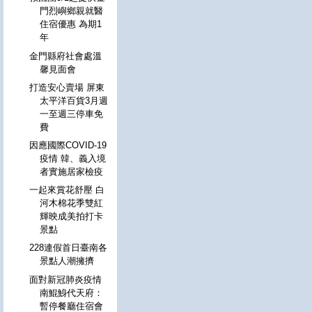
門烈嶼鄉親就醫
住宿優惠 為期1
年
金門縣府社會處溫
馨見面會
打造安心賣場 屏東
太平洋百貨3月週
一至週三停車免
費
因應國際COVID-19
疫情 韓、義入境
者實施居家檢疫
一起來賞花舒壓 白
河木棉花季雙紅
輝映成美拍打卡
景點
228連假首日臺南各
景點人潮擁擠
面對新冠肺炎疫情
南鯤鯓代天府：
暫停餐廳住宿會