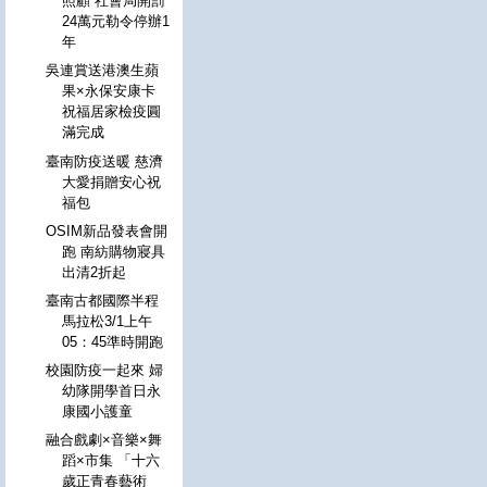
照顧 社會局開罰
24萬元勒令停辦1
年
吳連賞送港澳生蘋
果×永保安康卡
祝福居家檢疫圓
滿完成
臺南防疫送暖 慈濟
大愛捐贈安心祝
福包
OSIM新品發表會開
跑 南紡購物寢具
出清2折起
臺南古都國際半程
馬拉松3/1上午
05：45準時開跑
校園防疫一起來 婦
幼隊開學首日永
康國小護童
融合戲劇×音樂×舞
蹈×市集 「十六
歲正青春藝術