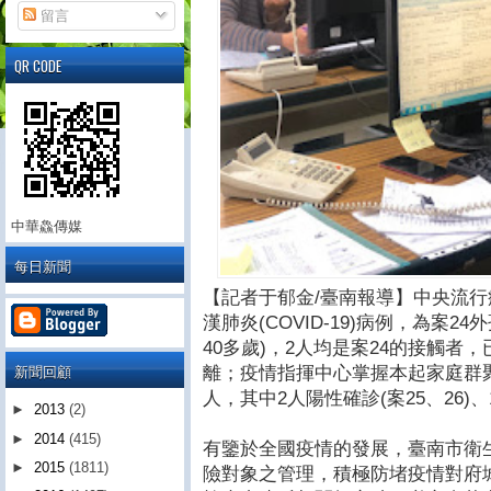
留言
QR CODE
中華鱻傳媒
每日新聞
【記者于郁金/臺南報導】中央流行
漢肺炎(COVID-19)病例，為案24
40多歲)，2人均是案24的接觸者
新聞回顧
離；疫情指揮中心掌握本起家庭群聚
人，其中2人陽性確診(案25、26)
►
2013
(2)
►
2014
(415)
有鑒於全國疫情的發展，臺南市衛
►
2015
(1811)
險對象之管理，積極防堵疫情對府