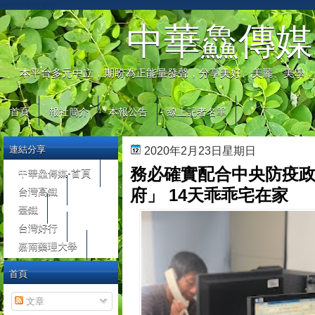
automaty do gier
中華鱻傳媒
本平台多元中立，期盼為正能量發聲，分享美好、美麗、美學，
首頁
報社簡介
本報公告
線上記者名單
連結分享
2020年2月23日星期日
務必確實配合中央防疫政
中華鱻傳媒-首頁
台灣高鐵
府」 14天乖乖宅在家
臺鐵
台灣好行
嘉南藥理大學
首頁
文章