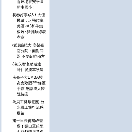
雨球場在安平區
新南國小！
初春好事成3！大億
麗緻：玩飛鏢贏
美酒×A5和牛鐵
板燒×豬腳麵線表
孝意
攝護腺肥大 高榮臺
南分院：面對問
題 不要亂吃秘方
8旬失智老翁迷途
歸仁警攔車護送
南臺科大EMBA校
友會致贈2千條護
手霜 感謝成大醫
院抗疫
為員工健康把關 台
水員工施打流感
疫苗
建平里長傅建峰善
舉！贈口罩給里
內弱勢獨居及保