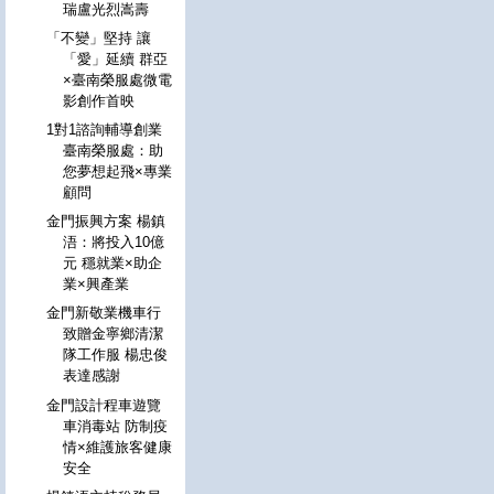
瑞盧光烈嵩壽
「不變」堅持 讓
「愛」延續 群亞
×臺南榮服處微電
影創作首映
1對1諮詢輔導創業
臺南榮服處：助
您夢想起飛×專業
顧問
金門振興方案 楊鎮
浯：將投入10億
元 穩就業×助企
業×興產業
金門新敬業機車行
致贈金寧鄉清潔
隊工作服 楊忠俊
表達感謝
金門設計程車遊覽
車消毒站 防制疫
情×維護旅客健康
安全