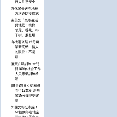
行人注意安全
善化警長與在地校
方溝通防疫措施
南美館「島嶼生活
與地景：檳榔、
甘蔗、香蕉、椰
子樹」展登場
有機雨來菇-牡丹農
業新亮點！情人
的眼淚！不是
菇！
落實在職訓練 金門
縣109年社會工作
人員專業訓練啟
動
(影音)無良歹徒竊彩
券行12萬多 新營
警35分鐘即刻破
案
郭國文相挺牽線！
Mr拉麵等在地企