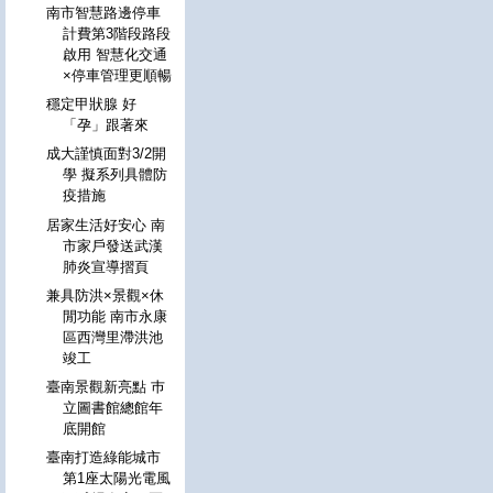
南市智慧路邊停車
計費第3階段路段
啟用 智慧化交通
×停車管理更順暢
穩定甲狀腺 好
「孕」跟著來
成大謹慎面對3/2開
學 擬系列具體防
疫措施
居家生活好安心 南
市家戶發送武漢
肺炎宣導摺頁
兼具防洪×景觀×休
閒功能 南市永康
區西灣里滯洪池
竣工
臺南景觀新亮點 巿
立圖書館總館年
底開館
臺南打造綠能城市
第1座太陽光電風