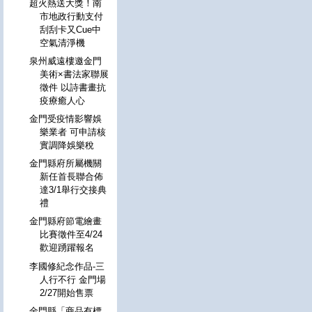
超火熱送大獎！南
市地政行動支付
刮刮卡又Cue中
空氣清淨機
泉州威遠樓邀金門
美術×書法家聯展
徵件 以詩書畫抗
疫療癒人心
金門受疫情影響娛
樂業者 可申請核
實調降娛樂稅
金門縣府所屬機關
新任首長聯合佈
達3/1舉行交接典
禮
金門縣府節電繪畫
比賽徵件至4/24
歡迎踴躍報名
李國修紀念作品-三
人行不行 金門場
2/27開始售票
金門縣「商品有標