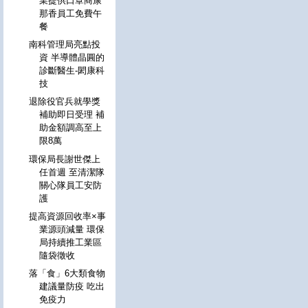
業提供口罩商康
那香員工免費午
餐
南科管理局亮點投
資 半導體晶圓的
診斷醫生-閎康科
技
退除役官兵就學獎
補助即日受理 補
助金額調高至上
限8萬
環保局長謝世傑上
任首週 至清潔隊
關心隊員工安防
護
提高資源回收率×事
業源頭減量 環保
局持續推工業區
隨袋徵收
落「食」6大類食物
建議量防疫 吃出
免疫力