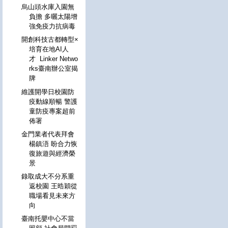
烏山頭水庫入園無
負擔 多曬太陽增
強免疫力抗病毒
開創科技古都轉型×
培育在地AI人
才 Linker Netwo
rks臺南辦公室揭
牌
維護開學日校園防
疫動線順暢 警護
童防疫專案超前
佈署
金門業者代表拜會
楊鎮浯 盼合力恢
復旅遊與經濟榮
景
錄取成大不分系重
返校園 王晧穎從
職場看見未來方
向
臺南托嬰中心不當