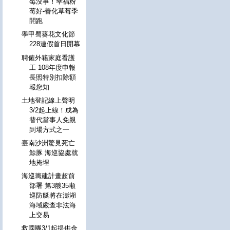
莓沒事！幸福粉
莓好-善化草莓季
開跑
學甲蜀葵花文化節
228連假首日開幕
聘僱外籍家庭看護
工 108年度申報
長照特別扣除額
報您知
土地登記線上聲明
3/2起上線！成為
替代當事人免親
到場方式之一
臺南沙洲驚見死亡
鯨豚 海巡協處就
地掩埋
海巡籌建計畫超前
部署 第3艘35噸
巡防艇將在澎湖
海域嚴查非法海
上交易
救國團3/1起提供金