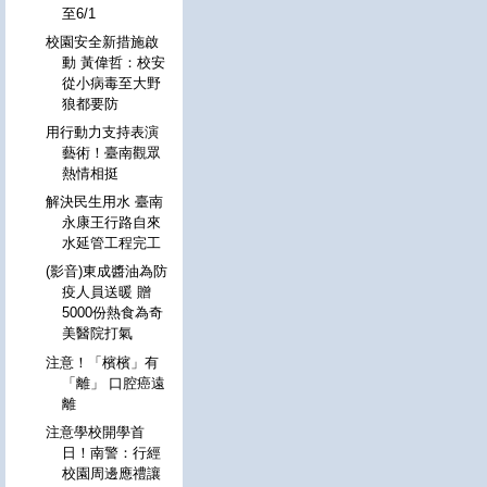
至6/1
校園安全新措施啟
動 黃偉哲：校安
從小病毒至大野
狼都要防
用行動力支持表演
藝術！臺南觀眾
熱情相挺
解決民生用水 臺南
永康王行路自來
水延管工程完工
(影音)東成醬油為防
疫人員送暖 贈
5000份熱食為奇
美醫院打氣
注意！「檳檳」有
「離」 口腔癌遠
離
注意學校開學首
日！南警：行經
校園周邊應禮讓