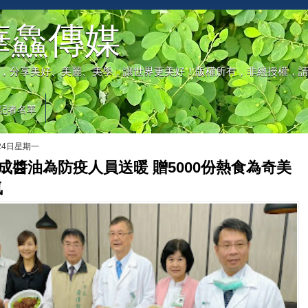
華鱻傳媒
，分享美好、美麗、美學，讓世界更美好！版權所有，非經授權，
記者名單
月24日星期一
東成醬油為防疫人員送暖 贈5000份熱食為奇美
氣