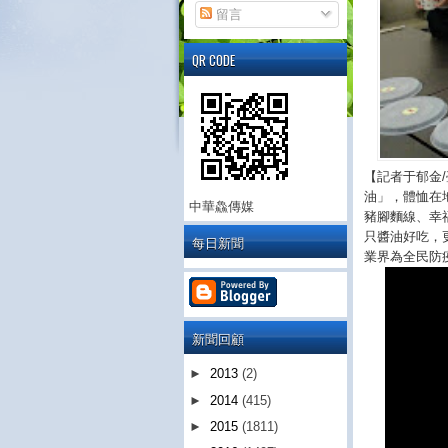
留言
QR CODE
【記者于郁金
油」，體恤在
中華鱻傳媒
豬腳麵線、幸福
只醬油好吃，
每日新聞
業界為全民防
新聞回顧
►
2013
(2)
►
2014
(415)
►
2015
(1811)