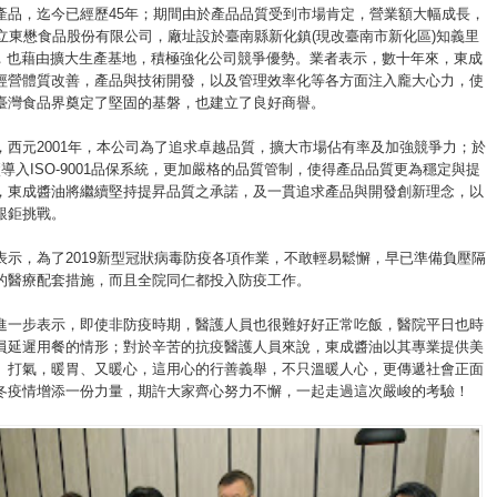
產品，迄今已經歷45年；期間由於產品品質受到市場肯定，營業額大幅成長，
成立東懋食品股份有限公司，廠址設於臺南縣新化鎮(現改臺南市新化區)知義里
1號，也藉由擴大生產基地，積極強化公司競爭優勢。業者表示，數十年來，東成
經營體質改善，產品與技術開發，以及管理效率化等各方面注入龐大心力，使
臺灣食品界奠定了堅固的基磐，也建立了良好商譽。
，西元2001年，本公司為了追求卓越品質，擴大市場佔有率及加強競爭力；於
導入ISO-9001品保系統，更加嚴格的品質管制，使得產品品質更為穩定與提
，東成醬油將繼續堅持提昇品質之承諾，及一貫追求產品與開發創新理念，以
艱鉅挑戰。
表示，為了2019新型冠狀病毒防疫各項作業，不敢輕易鬆懈，早已準備負壓隔
的醫療配套措施，而且全院同仁都投入防疫工作。
進一步表示，即使非防疫時期，醫護人員也很難好好正常吃飯，醫院平日也時
員延遲用餐的情形；對於辛苦的抗疫醫護人員來說，東成醬油以其專業提供美
、打氣，暖胃、又暖心，這用心的行善義舉，不只溫暖人心，更傳遞社會正面
冬疫情增添一份力量，期許大家齊心努力不懈，一起走過這次嚴峻的考驗！