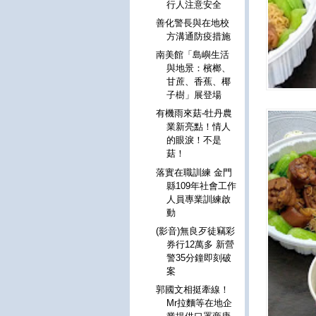
行人注意安全
善化警長與在地校
方溝通防疫措施
南美館「島嶼生活
與地景：檳榔、
甘蔗、香蕉、椰
子樹」展登場
有機雨來菇-牡丹農
業新亮點！情人
的眼淚！不是
菇！
落實在職訓練 金門
縣109年社會工作
人員專業訓練啟
動
(影音)無良歹徒竊彩
券行12萬多 新營
警35分鐘即刻破
案
郭國文相挺牽線！
Mr拉麵等在地企