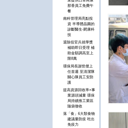
業提供口罩商康
那香員工免費午
餐
南科管理局亮點投
資 半導體晶圓的
診斷醫生-閎康科
技
退除役官兵就學獎
補助即日受理 補
助金額調高至上
限8萬
環保局長謝世傑上
任首週 至清潔隊
關心隊員工安防
護
提高資源回收率×事
業源頭減量 環保
局持續推工業區
隨袋徵收
落「食」6大類食物
建議量防疫 吃出
免疫力