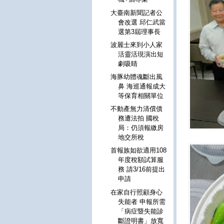
大臺南新聞記者公
會改選 邱仁武當
選第3屆理事長
波麗士來到小人家
活靈活現演出短
劇吸睛
海豚幼體魂斷出風
鼻 海巡通報成大
等保育相關單位
不動產無力清償債
務遭法拍 國稅
局：仍須報繳房
地交所稅
首報族如欲適用108
年度稅額試算服
務 請3/16前提出
申請
在家自行照顧身心
失能者 申報所需
「病症暨失能診
斷證明書」放寬