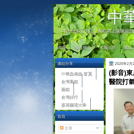
automaty do gier
中
本平台多元中立，期盼為正能量發聲
首頁
報社簡介
本報公告
線上
連結分享
2020年2
(影音)
中華鱻傳媒-首頁
台灣高鐵
醫院打
臺鐵
台灣好行
嘉南藥理大學
首頁
文章