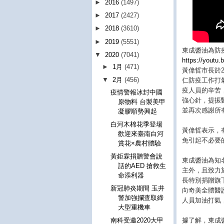
►
2016
(1497)
►
2017
(2427)
►
2018
(3610)
►
2019
(5551)
東成醬油為防
▼
2020
(7041)
https://youtu
►
1月
(471)
黃偉哲市長於
▼
2月
(456)
仁防疫工作打
疫人員的辛苦
疫情警報冰封中國
強心針，提振
原物料 台製美甲
並再次感謝所
凝膠順勢興起
白河木棉花季登場
黃偉哲表示，
歡迎來臺南白河
免引起不必要
賞花×農村體驗
黃鉅霖捐贈警會說
東成醬油為知
話的AED 搶救生
主外，且致力
命添利器
長特別捐贈旗
新冠肺炎期間 玉井
向奇美全體醫
警加強攔查取締
人員加油打氣
大型重機車
據了解，東成醬
南科受邀2020大甲