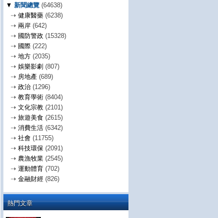
▼
新聞總覽
(64638)
⇢
健康醫藥
(6238)
⇢
兩岸
(642)
⇢
國防警政
(15328)
⇢
國際
(222)
⇢
地方
(2035)
⇢
娛樂影劇
(807)
⇢
房地產
(689)
⇢
政治
(1296)
⇢
教育學術
(8404)
⇢
文化宗教
(2101)
⇢
旅遊美食
(2615)
⇢
消費生活
(6342)
⇢
社會
(11755)
⇢
科技環保
(2091)
⇢
農漁牧業
(2545)
⇢
運動體育
(702)
⇢
金融財經
(826)
熱門文章