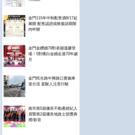
金門115年中秋配售酒8/17起
展開 配售認證或恢復請期限
內申辦
金門金鑽婚79對表揚溫馨登
場！5對獲白金婚走過70年歲
月
金門民生路中興路口實施車
道分流 駕駛人注意行駛
南市第5屆優良不動產經紀人
員暨第2屆優良地政士頒獎典
禮/影音