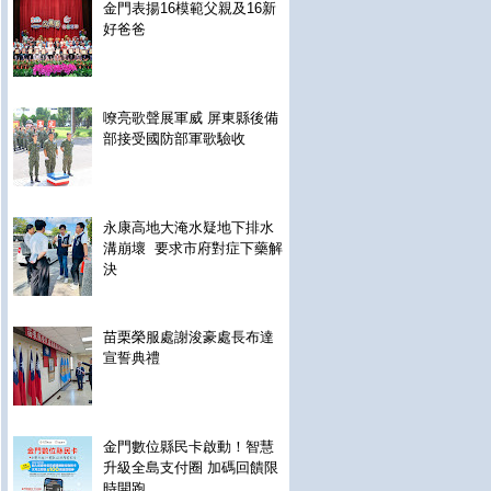
金門表揚16模範父親及16新
好爸爸
嘹亮歌聲展軍威 屏東縣後備
部接受國防部軍歌驗收
永康高地大淹水疑地下排水
溝崩壞 要求市府對症下藥解
決
苗栗榮服處謝浚豪處長布達
宣誓典禮
金門數位縣民卡啟動！智慧
升級全島支付圈 加碼回饋限
時開跑