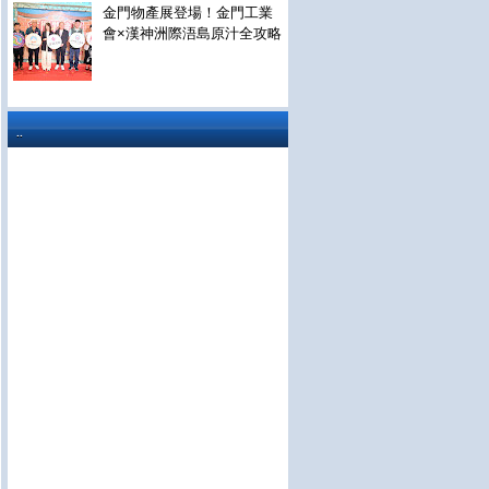
金門物產展登場！金門工業
會×漢神洲際浯島原汁全攻略
..