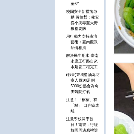
至6/1
校園安全新措施啟
動 黃偉哲：校安
從小病毒至大野
狼都要防
用行動力支持表演
藝術！臺南觀眾
熱情相挺
解決民生用水 臺南
永康王行路自來
水延管工程完工
(影音)東成醬油為防
疫人員送暖 贈
5000份熱食為奇
美醫院打氣
注意！「檳檳」有
「離」 口腔癌遠
離
注意學校開學首
日！南警：行經
校園周邊應禮讓