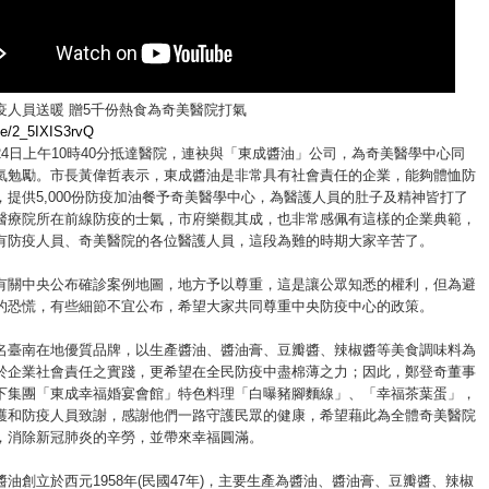
疫人員送暖 贈5千份熱食為奇美醫院打氣
.be/2_5IXIS3rvQ
24日上午10時40分抵達醫院，連袂與「東成醬油」公司，為奇美醫學中心同
氣勉勵。市長黃偉哲表示，東成醬油是非常具有社會責任的企業，能夠體恤防
，提供5,000份防疫加油餐予奇美醫學中心，為醫護人員的肚子及精神皆打了
醫療院所在前線防疫的士氣，市府樂觀其成，也非常感佩有這樣的企業典範，
有防疫人員、奇美醫院的各位醫護人員，這段為難的時期大家辛苦了。
有關中央公布確診案例地圖，地方予以尊重，這是讓公眾知悉的權利，但為避
的恐慌，有些細節不宜公布，希望大家共同尊重中央防疫中心的政策。
名臺南在地優質品牌，以生產醬油、醬油膏、豆瓣醬、辣椒醬等美食調味料為
於企業社會責任之實踐，更希望在全民防疫中盡棉薄之力；因此，鄭登奇董事
下集團「東成幸福婚宴會館」特色料理「白曝豬腳麵線」、「幸福茶葉蛋」，
護和防疫人員致謝，感謝他們一路守護民眾的健康，希望藉此為全體奇美醫院
，消除新冠肺炎的辛勞，並帶來幸福圓滿。
油創立於西元1958年(民國47年)，主要生產為醬油、醬油膏、豆瓣醬、辣椒