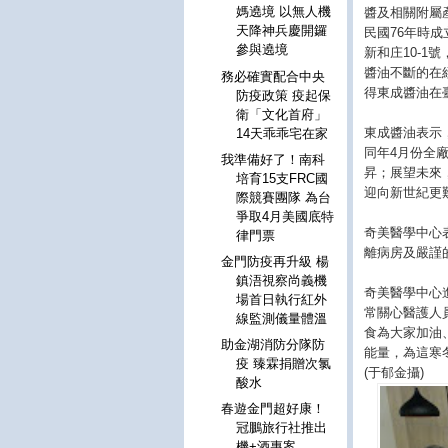
媽遶境 以無人機
醬及相關附屬
天降神兵慶開鑼
民國76年時
參與遶境
新和庄10-
醬油不斷的在
務必確實配合中央
得東成醬油在
防疫政策 疫起保
衛「文化首府」
東成醬油表示
14天乖乖宅在家
同年4月份全廠
我準備好了！南科
昇；展望未來
培育15支FRC國
迎向新世紀更
際競賽團隊 為台
爭取4月美國底特
奇美醫學中心
律門票
離病房及嚴謹
金門防疫再升級 楊
鎮浯視察尚義機
奇美醫學中心
場首日執行紅外
常關心醫護人
線監測儀量體溫
食為大家加油
助金湖消防分隊防
能量，為這寒
疫 臻霖捐贈次氯
(于郁金攝)
酸水
春遊金門超好康！
冠鵬旅行社推出
機+酒專案