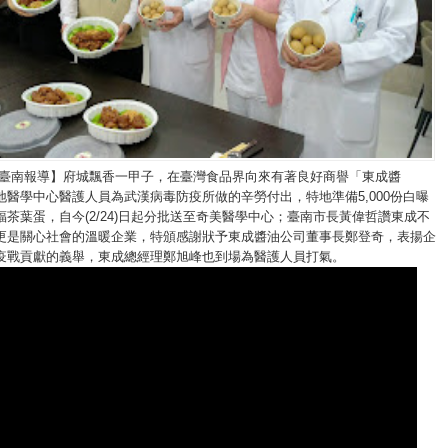
/臺南報導】府城飄香一甲子，在臺灣食品界向來有著良好商譽「東成醬
地醫學中心醫護人員為武漢病毒防疫所做的辛勞付出，特地準備5,000份白曝
茶葉蛋，自今(2/24)日起分批送至奇美醫學中心；臺南市長黃偉哲讚東成不
更是關心社會的溫暖企業，特頒感謝狀予東成醬油公司董事長鄭登奇，表揚企
疫戰貢獻的義舉，東成總經理鄭旭峰也到場為醫護人員打氣。