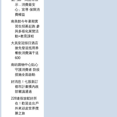
示．消費最安
心」宣導 保障消
費權益
南美館今年暑期實
習生招募起跑 參
與多樣化展覽活
動×教育課程
大員皇冠假日酒店
搶先發送抵用券
餐飲消費滿千送
600
南紡購物中心貼心
守護消費者 防疫
措施全面啟動
好消息！七股新訂
都市計畫獲內政
部審議通過
228連假放鬆好所
在！歡迎走出戶
外來頑皮世界攬
勝之旅