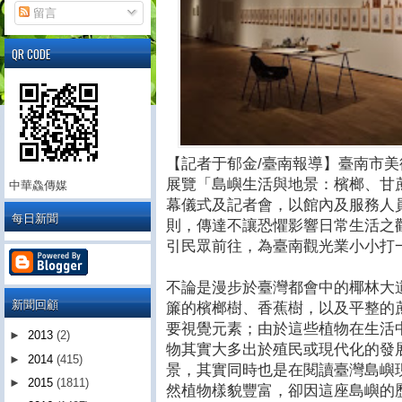
留言
QR CODE
【記者于郁金/臺南報導】臺南市美
展覽「島嶼生活與地景：檳榔、甘
中華鱻傳媒
幕儀式及記者會，以館內及服務人
每日新聞
則，傳達不讓恐懼影響日常生活之
引民眾前往，為臺南觀光業小小打
不論是漫步於臺灣都會中的椰林大
新聞回顧
簾的檳榔樹、香蕉樹，以及平整的
要視覺元素；由於這些植物在生活
►
2013
(2)
物其實大多出於殖民或現代化的發
►
2014
(415)
景，其實同時也是在閱讀臺灣島嶼
►
2015
(1811)
然植物樣貌豐富，卻因這座島嶼的