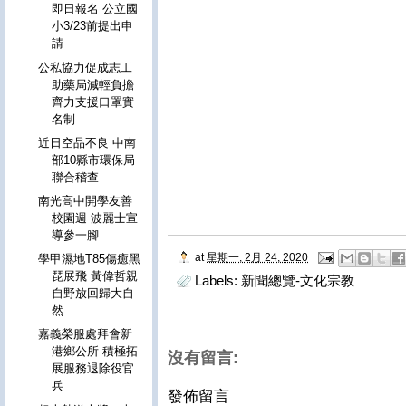
即日報名 公立國
小3/23前提出申
請
公私協力促成志工
助藥局減輕負擔
齊力支援口罩實
名制
近日空品不良 中南
部10縣市環保局
聯合稽查
南光高中開學友善
校園週 波麗士宣
導參一腳
at
星期一, 2月 24, 2020
學甲濕地T85傷癒黑
琵展飛 黃偉哲親
Labels:
新聞總覽-文化宗教
自野放回歸大自
然
嘉義榮服處拜會新
港鄉公所 積極拓
沒有留言:
展服務退除役官
兵
發佈留言