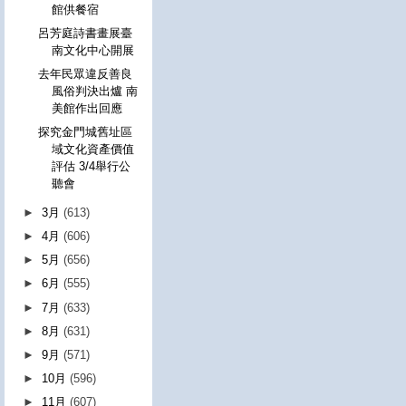
館供餐宿
呂芳庭詩書畫展臺
南文化中心開展
去年民眾違反善良
風俗判決出爐 南
美館作出回應
探究金門城舊址區
域文化資產價值
評估 3/4舉行公
聽會
►
3月
(613)
►
4月
(606)
►
5月
(656)
►
6月
(555)
►
7月
(633)
►
8月
(631)
►
9月
(571)
►
10月
(596)
►
11月
(607)