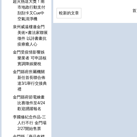
超火熱送大獎！南
市地政行動支付
首
刮刮卡又Cue中
較新的文章
空氣清淨機
泉州威遠樓邀金門
美術×書法家聯展
徵件 以詩書畫抗
疫療癒人心
金門受疫情影響娛
樂業者 可申請核
實調降娛樂稅
金門縣府所屬機關
新任首長聯合佈
達3/1舉行交接典
禮
金門縣府節電繪畫
比賽徵件至4/24
歡迎踴躍報名
李國修紀念作品-三
人行不行 金門場
2/27開始售票
金門縣「商品有標