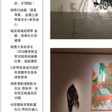
節」3/7開跑！
開學日校園「護童
專案」 波麗士讓
學童安全×家長放
心
檢疫期滿迎開學 嘉
藥：港澳生全員
健康
南應大美術系生
「2019雅蒂斯盃
第18屆美術繪畫
比賽」成績優異
C肝帶原者成功捐肝
奇美醫率先發表
拯救實例
稽查運動場館飲水
安全 環保局：未
依照定檢最高罰
10萬
佳里榮家長輩歡慶
生日 齊祝百歲人