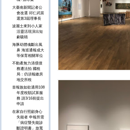
大臺南新聞記者公
會改選 邱仁武當
選第3屆理事長
波麗士來到小人家
活靈活現演出短
劇吸睛
海豚幼體魂斷出風
鼻 海巡通報成大
等保育相關單位
不動產無力清償債
務遭法拍 國稅
局：仍須報繳房
地交所稅
首報族如欲適用108
年度稅額試算服
務 請3/16前提出
申請
在家自行照顧身心
失能者 申報所需
「病症暨失能診
斷證明書」放寬