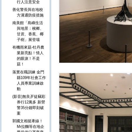
行人注意安全
善化警長與在地校
方溝通防疫措施
南美館「島嶼生活
與地景：檳榔、
甘蔗、香蕉、椰
子樹」展登場
有機雨來菇-牡丹農
業新亮點！情人
的眼淚！不是
菇！
落實在職訓練 金門
縣109年社會工作
人員專業訓練啟
動
(影音)無良歹徒竊彩
券行12萬多 新營
警35分鐘即刻破
案
郭國文相挺牽線！
Mr拉麵等在地企