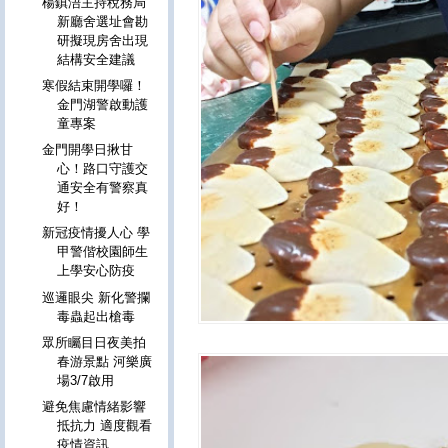
楊鎮浯主持稅務局
新廳舍選址會勘
研擬現房舍出現
結構安全建議
寒假結束開學囉！
金門湖警啟動護
童專案
金門開學日揪甘
心！路口守護交
通安全有警察真
好！
新冠疫情擾人心 學
甲警偕校園師生
上學安心防疫
巡邏眼尖 新化警攔
毒蟲起出槍毒
眾所矚目日夜美拍
春游景點 河樂廣
場3/7啟用
避免焦慮情緒影響
抵抗力 適度觀看
疫情資訊