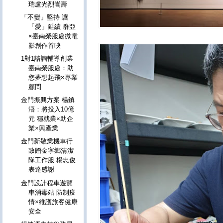
瑞盧光烈嵩壽
「不變」堅持 讓
「愛」延續 群亞
×臺南榮服處微電
影創作首映
1對1諮詢輔導創業
臺南榮服處：助
您夢想起飛×專業
顧問
金門振興方案 楊鎮
浯：將投入10億
元 穩就業×助企
業×興產業
金門新敬業機車行
致贈金寧鄉清潔
隊工作服 楊忠俊
表達感謝
金門設計程車遊覽
車消毒站 防制疫
情×維護旅客健康
安全