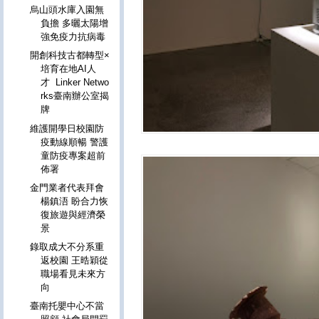
烏山頭水庫入園無
負擔 多曬太陽增
強免疫力抗病毒
開創科技古都轉型×
培育在地AI人
才 Linker Netwo
rks臺南辦公室揭
牌
維護開學日校園防
疫動線順暢 警護
童防疫專案超前
佈署
金門業者代表拜會
楊鎮浯 盼合力恢
復旅遊與經濟榮
景
錄取成大不分系重
返校園 王晧穎從
職場看見未來方
向
臺南托嬰中心不當