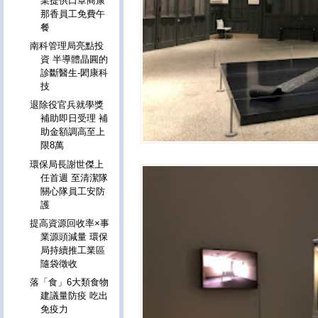
業提供口罩商康
那香員工免費午
餐
南科管理局亮點投
資 半導體晶圓的
診斷醫生-閎康科
技
退除役官兵就學獎
補助即日受理 補
助金額調高至上
限8萬
環保局長謝世傑上
任首週 至清潔隊
關心隊員工安防
護
提高資源回收率×事
業源頭減量 環保
局持續推工業區
隨袋徵收
落「食」6大類食物
建議量防疫 吃出
免疫力