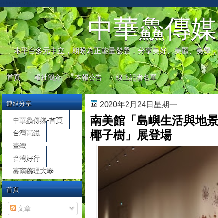
automaty do gier
中華鱻傳媒
本平台多元中立，期盼為正能量發聲，分享美好、美麗、美學，
首頁
報社簡介
本報公告
線上記者名單
連結分享
2020年2月24日星期一
南美館「島嶼生活與地
中華鱻傳媒-首頁
台灣高鐵
椰子樹」展登場
臺鐵
台灣好行
嘉南藥理大學
首頁
文章