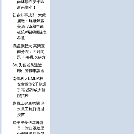
雨球場在安平區
新南國小！
初春好事成3！大億
麗緻：玩飛鏢贏
美酒×A5和牛鐵
板燒×豬腳麵線表
孝意
攝護腺肥大 高榮臺
南分院：面對問
題 不要亂吃秘方
8旬失智老翁迷途
歸仁警攔車護送
南臺科大EMBA校
友會致贈2千條護
手霜 感謝成大醫
院抗疫
為員工健康把關 台
水員工施打流感
疫苗
建平里長傅建峰善
舉！贈口罩給里
內弱勢獨居及保