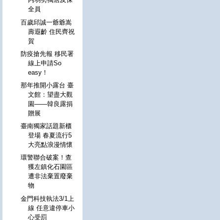
全員
百歲邱誠一爺爺嵩
壽遐齡 住民齊祝
賀
防疫搶先報 移民署
線上申請So
easy！
那年推開小露台 臺
文館：望盡大觀
園——韓良露捐
贈展
臺南獨家話題新櫃
登場 春夏流行5
大亮點浪漫情懷
環警聯合破案！查
獲左鎮化石園區
遭非法棄置廢棄
物
金門科技執法3/1上
線 任意違停車小
心受罰