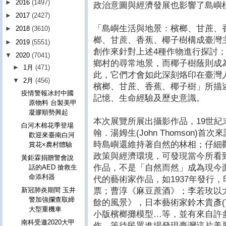
►
2016
(1497)
政治意圖與經濟發展也影響了島嶼
►
2017
(2427)
「島嶼生活與地景：檳榔、甘蔗、
►
2018
(3610)
榔、甘蔗、香蕉、椰子樹構成臺灣
►
2019
(5551)
創作來針對上述4種作物進行探討
▼
2020
(7041)
鄉村的尋常地景，而椰子樹蔭則成
►
1月
(471)
此，它們才會如此深刻烙印在臺灣
▼
2月
(456)
檳榔、甘蔗、香蕉、椰子樹」所描
疫情警報冰封中國
記憶、生命經驗及歷史意識。
原物料 台製美甲
凝膠順勢興起
本次展覽所展出攝影作品，19世紀
白河木棉花季登場
翰．湯姆生(John Thomson
歡迎來臺南白河
時島嶼還維持著自然的林相；仔細
賞花×農村體驗
政策與經濟環境，可發現當今所看
黃鉅霖捐贈警會說
作品，不是「自然而然」成為現今
話的AED 搶救生
命添利器
代的藝術家作品，如1937年發行
票；曹淳《麻豆蔗酒》；李若玫以
新冠肺炎期間 玉井
警加強攔查取締
餘的風景》，日本藝術家鈴木貴彥(Taka
大型重機車
小版檳榔攤模型…等，並有來自許
南科受邀2020大甲
作，等待民眾進場發現臺灣這片美