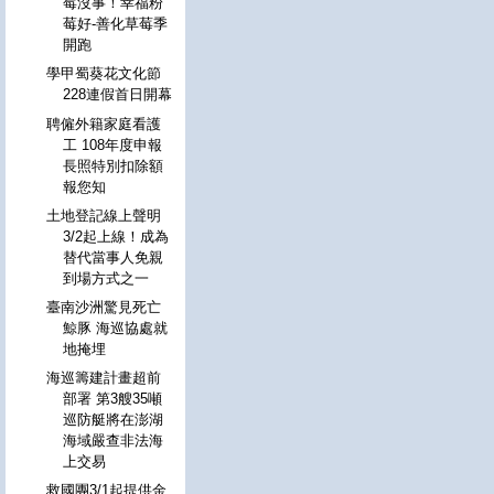
莓沒事！幸福粉
莓好-善化草莓季
開跑
學甲蜀葵花文化節
228連假首日開幕
聘僱外籍家庭看護
工 108年度申報
長照特別扣除額
報您知
土地登記線上聲明
3/2起上線！成為
替代當事人免親
到場方式之一
臺南沙洲驚見死亡
鯨豚 海巡協處就
地掩埋
海巡籌建計畫超前
部署 第3艘35噸
巡防艇將在澎湖
海域嚴查非法海
上交易
救國團3/1起提供金