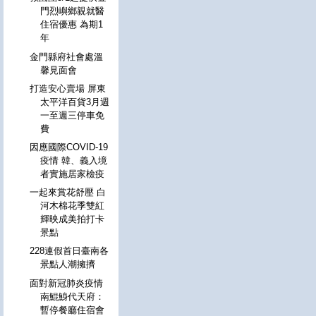
門烈嶼鄉親就醫
住宿優惠 為期1
年
金門縣府社會處溫
馨見面會
打造安心賣場 屏東
太平洋百貨3月週
一至週三停車免
費
因應國際COVID-19
疫情 韓、義入境
者實施居家檢疫
一起來賞花舒壓 白
河木棉花季雙紅
輝映成美拍打卡
景點
228連假首日臺南各
景點人潮擁擠
面對新冠肺炎疫情
南鯤鯓代天府：
暫停餐廳住宿會