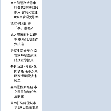
南市智慧路邊停車
計費第3階段路段
啟用 智慧化交通
×停車管理更順暢
穩定甲狀腺 好
「孕」跟著來
成大謹慎面對3/2開
學 擬系列具體防
疫措施
居家生活好安心 南
市家戶發送武漢
肺炎宣導摺頁
兼具防洪×景觀×休
閒功能 南市永康
區西灣里滯洪池
竣工
臺南景觀新亮點 巿
立圖書館總館年
底開館
臺南打造綠能城市
第1座太陽光電風