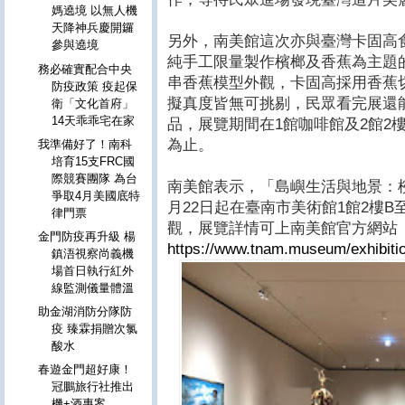
媽遶境 以無人機
天降神兵慶開鑼
另外，南美館這次亦與臺灣卡固高
參與遶境
純手工限量製作檳榔及香蕉為主題
務必確實配合中央
串香蕉模型外觀，卡固高採用香蕉
防疫政策 疫起保
擬真度皆無可挑剔，民眾看完展還
衛「文化首府」
14天乖乖宅在家
品，展覽期間在1館咖啡館及2館2
為止。
我準備好了！南科
培育15支FRC國
際競賽團隊 為台
南美館表示，「島嶼生活與地景：
爭取4月美國底特
月22日起在臺南市美術館1館2樓
律門票
觀，展覽詳情可上南美館官方網站
金門防疫再升級 楊
https://www.tnam.museum/exhibitio
鎮浯視察尚義機
場首日執行紅外
線監測儀量體溫
助金湖消防分隊防
疫 臻霖捐贈次氯
酸水
春遊金門超好康！
冠鵬旅行社推出
機+酒專案