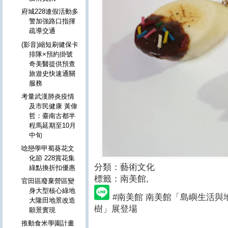
府城228連假活動多
警加強路口指揮
疏導交通
(影音)縮短刷健保卡
排隊×預約掛號
奇美醫提供預查
旅遊史快速通關
服務
考量武漢肺炎疫情
及市民健康 黃偉
哲：臺南古都半
程馬延期至10月
中旬
唸戀學甲蜀葵花文
化節 228賞花集
分類：藝術文化
綠點換折扣優惠
標籤：南美館
,
官田區廢棄營區變
身大型核心綠地
#南美館 南美館「島嶼生活
大隆田地景改造
樹」展登場
願景實現
推動食米學園計畫