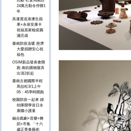
照顧 社會局開罰
24萬元勒令停辦1
年
吳連賞送港澳生蘋
果×永保安康卡
祝福居家檢疫圓
滿完成
臺南防疫送暖 慈濟
大愛捐贈安心祝
福包
OSIM新品發表會開
跑 南紡購物寢具
出清2折起
臺南古都國際半程
馬拉松3/1上午
05：45準時開跑
校園防疫一起來 婦
幼隊開學首日永
康國小護童
融合戲劇×音樂×舞
蹈×市集 「十六
歲正青春藝術