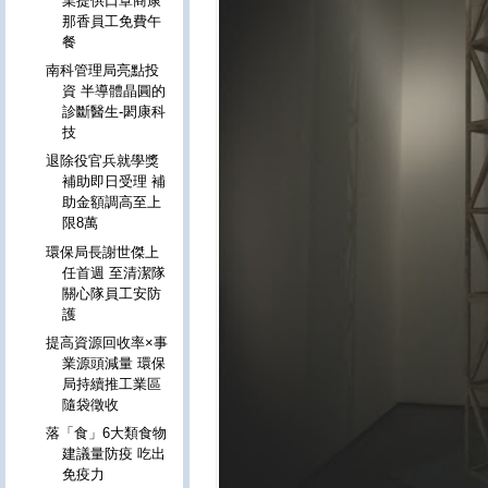
業提供口罩商康
那香員工免費午
餐
南科管理局亮點投
資 半導體晶圓的
診斷醫生-閎康科
技
退除役官兵就學獎
補助即日受理 補
助金額調高至上
限8萬
環保局長謝世傑上
任首週 至清潔隊
關心隊員工安防
護
提高資源回收率×事
業源頭減量 環保
局持續推工業區
隨袋徵收
落「食」6大類食物
建議量防疫 吃出
免疫力