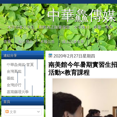
automaty do gier
中華鱻傳媒
本平台多元中立，期盼為正能量發聲，分享美好、美麗、美學，
首頁
報社簡介
本報公告
線上記者名單
連結分享
2020年2月27日星期四
南美館今年暑期實習生招
中華鱻傳媒-首頁
台灣高鐵
活動×教育課程
臺鐵
台灣好行
嘉南藥理大學
首頁
文章