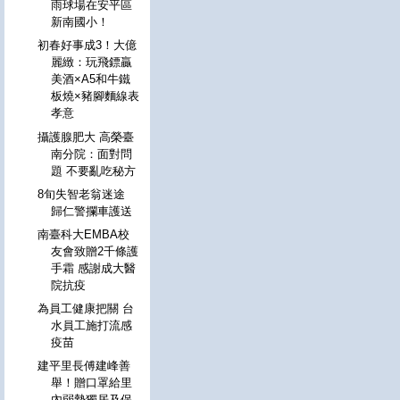
雨球場在安平區
新南國小！
初春好事成3！大億
麗緻：玩飛鏢贏
美酒×A5和牛鐵
板燒×豬腳麵線表
孝意
攝護腺肥大 高榮臺
南分院：面對問
題 不要亂吃秘方
8旬失智老翁迷途
歸仁警攔車護送
南臺科大EMBA校
友會致贈2千條護
手霜 感謝成大醫
院抗疫
為員工健康把關 台
水員工施打流感
疫苗
建平里長傅建峰善
舉！贈口罩給里
內弱勢獨居及保