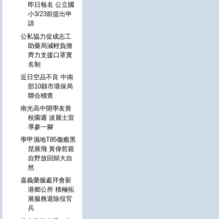
即日報名 公立國
小3/23前提出申
請
公私協力促成志工
助藥局減輕負擔
齊力支援口罩實
名制
近日空品不良 中南
部10縣市環保局
聯合稽查
南光高中開學友善
校園週 波麗士宣
導參一腳
學甲濕地T85傷癒黑
琵展飛 黃偉哲親
自野放回歸大自
然
嘉義榮服處拜會新
港鄉公所 積極拓
展服務退除役官
兵