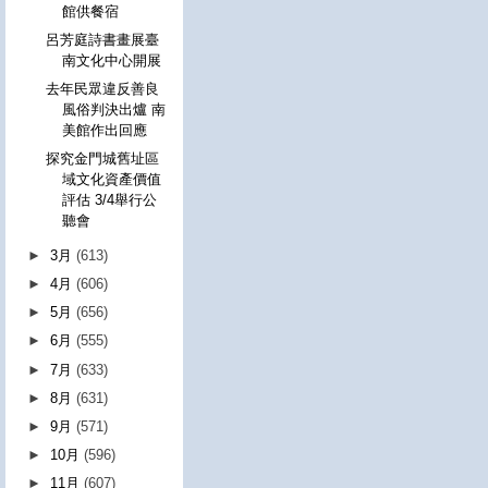
館供餐宿
呂芳庭詩書畫展臺
南文化中心開展
去年民眾違反善良
風俗判決出爐 南
美館作出回應
探究金門城舊址區
域文化資產價值
評估 3/4舉行公
聽會
►
3月
(613)
►
4月
(606)
►
5月
(656)
►
6月
(555)
►
7月
(633)
►
8月
(631)
►
9月
(571)
►
10月
(596)
►
11月
(607)