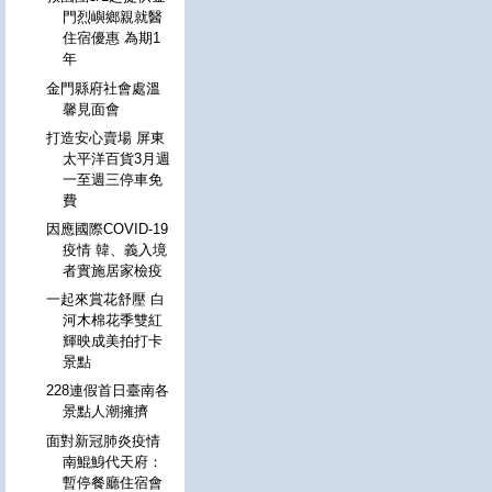
門烈嶼鄉親就醫
住宿優惠 為期1
年
金門縣府社會處溫
馨見面會
打造安心賣場 屏東
太平洋百貨3月週
一至週三停車免
費
因應國際COVID-19
疫情 韓、義入境
者實施居家檢疫
一起來賞花舒壓 白
河木棉花季雙紅
輝映成美拍打卡
景點
228連假首日臺南各
景點人潮擁擠
面對新冠肺炎疫情
南鯤鯓代天府：
暫停餐廳住宿會