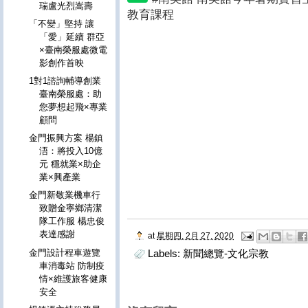
瑞盧光烈嵩壽
教育課程
「不變」堅持 讓
「愛」延續 群亞
×臺南榮服處微電
影創作首映
1對1諮詢輔導創業
臺南榮服處：助
您夢想起飛×專業
顧問
金門振興方案 楊鎮
浯：將投入10億
元 穩就業×助企
業×興產業
金門新敬業機車行
致贈金寧鄉清潔
隊工作服 楊忠俊
表達感謝
at
星期四, 2月 27, 2020
金門設計程車遊覽
Labels:
新聞總覽-文化宗教
車消毒站 防制疫
情×維護旅客健康
安全