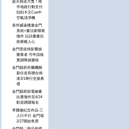
超火熱送大獎！南
市地政行動支付
刮刮卡又Cue中
空氣清淨機
泉州威遠樓邀金門
美術×書法家聯展
徵件 以詩書畫抗
疫療癒人心
金門受疫情影響娛
樂業者 可申請核
實調降娛樂稅
金門縣府所屬機關
新任首長聯合佈
達3/1舉行交接典
禮
金門縣府節電繪畫
比賽徵件至4/24
歡迎踴躍報名
李國修紀念作品-三
人行不行 金門場
2/27開始售票
金門縣「商品有標