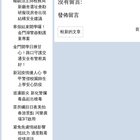
楊鎮浯主持稅務局
沒有留言:
新廳舍選址會勘
研擬現房舍出現
發佈留言
結構安全建議
寒假結束開學囉！
首
較新的文章
金門湖警啟動護
童專案
金門開學日揪甘
心！路口守護交
通安全有警察真
好！
新冠疫情擾人心 學
甲警偕校園師生
上學安心防疫
巡邏眼尖 新化警攔
毒蟲起出槍毒
眾所矚目日夜美拍
春游景點 河樂廣
場3/7啟用
避免焦慮情緒影響
抵抗力 適度觀看
疫情資訊