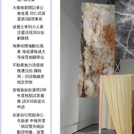
大臺南新聞記者公
會改選 邱仁武當
選第3屆理事長
波麗士來到小人家
活靈活現演出短
劇吸睛
海豚幼體魂斷出風
鼻 海巡通報成大
等保育相關單位
不動產無力清償債
務遭法拍 國稅
局：仍須報繳房
地交所稅
首報族如欲適用108
年度稅額試算服
務 請3/16前提出
申請
在家自行照顧身心
失能者 申報所需
「病症暨失能診
斷證明書」放寬