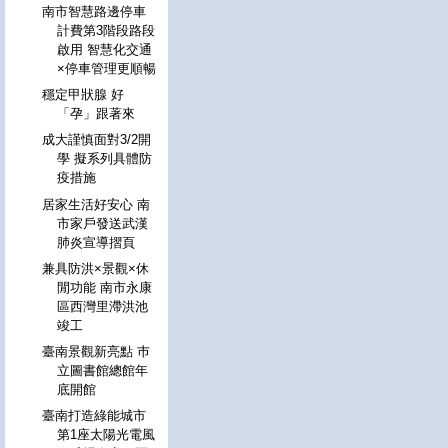
南市智慧路邊停車
計費第3階段路段
啟用 智慧化交通
×停車管理更順暢
穩定甲狀腺 好
「孕」跟著來
成大謹慎面對3/2開
學 擬系列具體防
疫措施
居家生活好安心 南
市家戶發送武漢
肺炎宣導摺頁
兼具防洪×景觀×休
閒功能 南市永康
區西灣里滯洪池
竣工
臺南景觀新亮點 巿
立圖書館總館年
底開館
臺南打造綠能城市
第1座太陽光電風