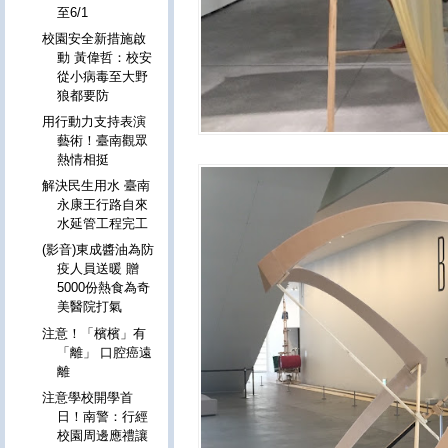
至6/1
校園安全新措施啟
動 黃偉哲：校安
從小病毒至大野
狼都要防
用行動力支持表演
藝術！臺南觀眾
熱情相挺
解決民生用水 臺南
永康王行路自來
水延管工程完工
(影音)東成醬油為防
疫人員送暖 贈
5000份熱食為奇
美醫院打氣
注意！「檳檳」有
「離」 口腔癌遠
離
注意學校開學首
日！南警：行經
校園周邊應禮讓