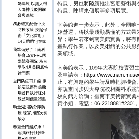
特展，另也將陸續推出宮廟藝術與
媽遶境 以無人機
天降神兵慶開鑼
特展、陳輝東個展等多項展覽。
參與遶境
務必確實配合中央
南美館進一步表示，此外，全國唯
防疫政策 疫起保
始營運，將以最淺顯易懂的方式帶
衛「文化首府」
界；學生若來到南美館實習，將有
14天乖乖宅在家
畫執行作業，以及美術館的公共服
我準備好了！南科
業領域。
培育15支FRC國
際競賽團隊 為台
南美館表示，109年大專院校實習
爭取4月美國底特
律門票
及申請表：
https://www.tnam.mus
金門防疫再升級 楊
止，有興趣的學生請及時把握機會
鎮浯視察尚義機
亦規畫同步與大專院校相關科系簽
場首日執行紅外
校向館方洽詢；臺南市美術館實習
線監測儀量體溫
黃小姐，電話：06-2218881#2301
助金湖消防分隊防
疫 臻霖捐贈次氯
酸水
春遊金門超好康！
冠鵬旅行社推出
機+酒專案