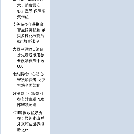
示．消費最安
心」宣導 保障消
費權益
南美館今年暑期實
習生招募起跑 參
與多樣化展覽活
動×教育課程
大員皇冠假日酒店
搶先發送抵用券
餐飲消費滿千送
600
南紡購物中心貼心
守護消費者 防疫
措施全面啟動
好消息！七股新訂
都市計畫獲內政
部審議通過
228連假放鬆好所
在！歡迎走出戶
外來頑皮世界攬
勝之旅