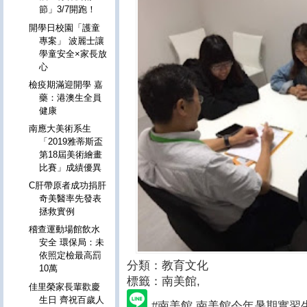
節」3/7開跑！
開學日校園「護童
專案」 波麗士讓
學童安全×家長放
心
檢疫期滿迎開學 嘉
藥：港澳生全員
健康
南應大美術系生
「2019雅蒂斯盃
第18屆美術繪畫
比賽」成績優異
C肝帶原者成功捐肝
奇美醫率先發表
拯救實例
稽查運動場館飲水
安全 環保局：未
依照定檢最高罰
分類：教育文化
10萬
標籤：南美館
,
佳里榮家長輩歡慶
生日 齊祝百歲人
#南美館 南美館今年暑期實習