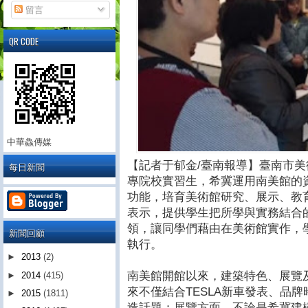
留言
QR CODE
中華鱻傳媒
【記者于郁金/臺南報導】臺南市美
每日新聞
專院校實習生，希冀運用南美館的
功能，培育美術館研究、展示、教
表示，提供學生把所學與實務結合
領，讓同學們藉由在美術館實作，
新聞回顧
執行。
►
2013
(2)
南美館開館以來，建築特色、展覽
►
2014
(415)
來不僅結合TESLA新車發表、品
►
2015
(1811)
造話題；展覽方面，不論是希冀建