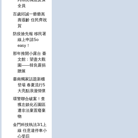
全員
百歲邱誠一爺爺嵩
壽遐齡 住民齊祝
賀
防疫搶先報 移民署
線上申請So
easy！
那年推開小露台 臺
文館：望盡大觀
園——韓良露捐
贈展
臺南獨家話題新櫃
登場 春夏流行5
大亮點浪漫情懷
環警聯合破案！查
獲左鎮化石園區
遭非法棄置廢棄
物
金門科技執法3/1上
線 任意違停車小
心受罰