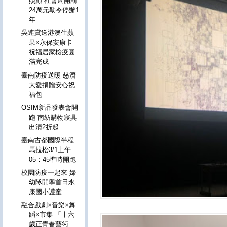
照顧 社會局開罰
24萬元勒令停辦1
年
吳連賞送港澳生蘋
果×永保安康卡
祝福居家檢疫圓
滿完成
臺南防疫送暖 慈濟
大愛捐贈安心祝
福包
OSIM新品發表會開
跑 南紡購物寢具
出清2折起
臺南古都國際半程
馬拉松3/1上午
05：45準時開跑
校園防疫一起來 婦
幼隊開學首日永
康國小護童
融合戲劇×音樂×舞
蹈×市集 「十六
歲正青春藝術