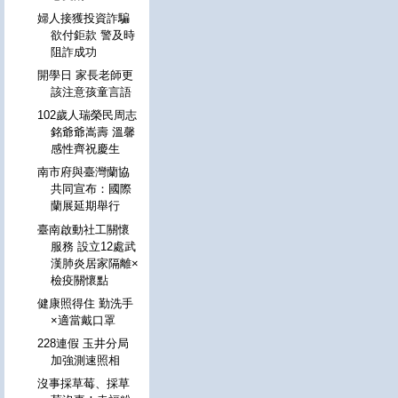
婦人接獲投資詐騙
欲付鉅款 警及時
阻詐成功
開學日 家長老師更
該注意孩童言語
102歲人瑞榮民周志
銘爺爺嵩壽 溫馨
感性齊祝慶生
南市府與臺灣蘭協
共同宣布：國際
蘭展延期舉行
臺南啟動社工關懷
服務 設立12處武
漢肺炎居家隔離×
檢疫關懷點
健康照得住 勤洗手
×適當戴口罩
228連假 玉井分局
加強測速照相
沒事採草莓、採草