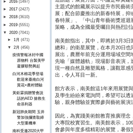
►
2016
(1497)
主題式的館藏展示以提升市民藝術
►
2017
(2427)
展；配合節慶推出的新春特展，抑
►
2018
(3610)
春特展」、「中山青年藝術獎巡迴
►
2019
(5551)
策略，成為全國最受囑目與熱烈討
▼
2020
(7041)
►
1月
(471)
南美館指出，其中，即將於3月3日
總和」的衛星展覽，在本月20日也同步於新
▼
2月
(456)
展出，農曆年前充分運用場域空間
疫情警報冰封中國
原物料 台製美甲
先喻「媒體越軌」現場影音表演，透用
凝膠順勢興起
現一種自然及雕塑風格，讓觀眾感
白河木棉花季登場
出，令人耳目一新。
歡迎來臺南白河
賞花×農村體驗
館方表示，南美館這1年來用展覽
黃鉅霖捐贈警會說
及學生紛紛來電詢問，希望可以透
話的AED 搶救生
驗，親身體驗並實際參與藝術展演
命添利器
新冠肺炎期間 玉井
因此，為實踐美術館教育推廣理念
警加強攔查取締
大專院校實習生。南美館表示，10
大型重機車
會參與年度多檔精彩的展覽，暑假
南科受邀2020大甲