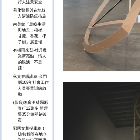
行人注意安全
善化警長與在地校
方溝通防疫措施
南美館「島嶼生活
與地景：檳榔、
甘蔗、香蕉、椰
子樹」展登場
有機雨來菇-牡丹農
業新亮點！情人
的眼淚！不是
菇！
落實在職訓練 金門
縣109年社會工作
人員專業訓練啟
動
(影音)無良歹徒竊彩
券行12萬多 新營
警35分鐘即刻破
案
郭國文相挺牽線！
Mr拉麵等在地企