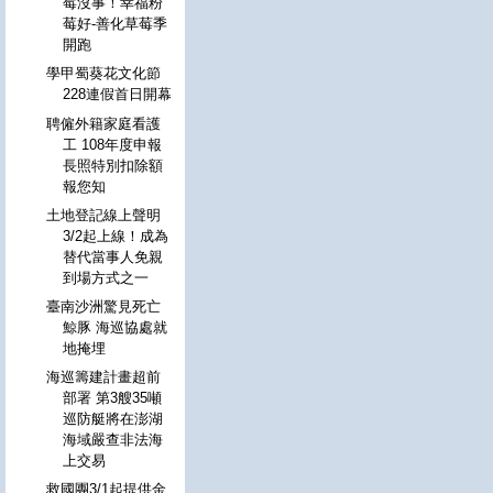
莓沒事！幸福粉
莓好-善化草莓季
開跑
學甲蜀葵花文化節
228連假首日開幕
聘僱外籍家庭看護
工 108年度申報
長照特別扣除額
報您知
土地登記線上聲明
3/2起上線！成為
替代當事人免親
到場方式之一
臺南沙洲驚見死亡
鯨豚 海巡協處就
地掩埋
海巡籌建計畫超前
部署 第3艘35噸
巡防艇將在澎湖
海域嚴查非法海
上交易
救國團3/1起提供金