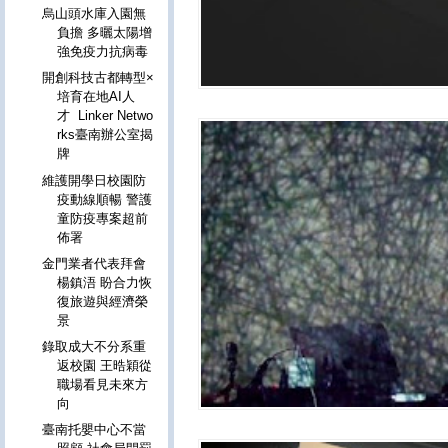
烏山頭水庫入園無
負擔 多曬太陽增
強免疫力抗病毒
開創科技古都轉型×
培育在地AI人
才 Linker Netwo
rks臺南辦公室揭
牌
維護開學日校園防
疫動線順暢 警護
童防疫專案超前
佈署
金門業者代表拜會
楊鎮浯 盼合力恢
復旅遊與經濟榮
景
錄取成大不分系重
返校園 王晧穎從
職場看見未來方
向
臺南托嬰中心不當