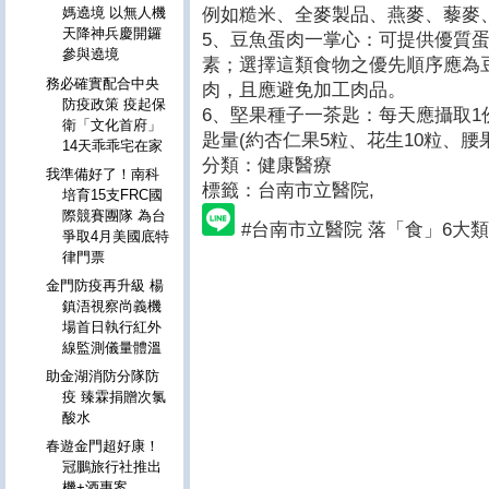
例如糙米、全麥製品、燕麥、藜麥
媽遶境 以無人機
天降神兵慶開鑼
5、豆魚蛋肉一掌心：可提供優質
參與遶境
素；選擇這類食物之優先順序應為豆
務必確實配合中央
肉，且應避免加工肉品。
防疫政策 疫起保
6、堅果種子一茶匙：每天應攝取1
衛「文化首府」
匙量(約杏仁果5粒、花生10粒、腰果
14天乖乖宅在家
分類：健康醫療
我準備好了！南科
標籤：台南市立醫院
,
培育15支FRC國
際競賽團隊 為台
#台南市立醫院 落「食」6大
爭取4月美國底特
律門票
金門防疫再升級 楊
鎮浯視察尚義機
場首日執行紅外
線監測儀量體溫
助金湖消防分隊防
疫 臻霖捐贈次氯
酸水
春遊金門超好康！
冠鵬旅行社推出
機+酒專案