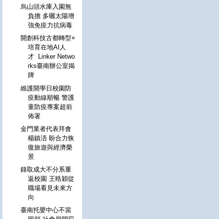
烏山頭水庫入園無
負擔 多曬太陽增
強免疫力抗病毒
開創科技古都轉型×
培育在地AI人
才 Linker Netwo
rks臺南辦公室揭
牌
維護開學日校園防
疫動線順暢 警護
童防疫專案超前
佈署
金門業者代表拜會
楊鎮浯 盼合力恢
復旅遊與經濟榮
景
錄取成大不分系重
返校園 王晧穎從
職場看見未來方
向
臺南托嬰中心不當