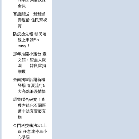
全員
百歲邱誠一爺爺嵩
壽遐齡 住民齊祝
賀
防疫搶先報 移民署
線上申請So
easy！
那年推開小露台 臺
文館：望盡大觀
園——韓良露捐
贈展
臺南獨家話題新櫃
登場 春夏流行5
大亮點浪漫情懷
環警聯合破案！查
獲左鎮化石園區
遭非法棄置廢棄
物
金門科技執法3/1上
線 任意違停車小
心受罰