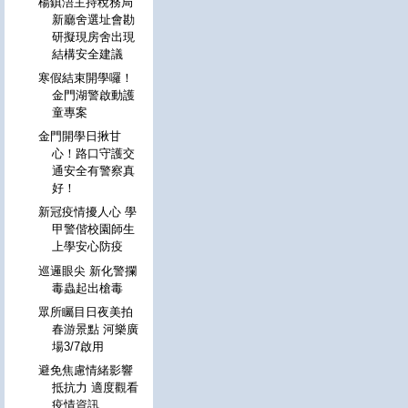
楊鎮浯主持稅務局
新廳舍選址會勘
研擬現房舍出現
結構安全建議
寒假結束開學囉！
金門湖警啟動護
童專案
金門開學日揪甘
心！路口守護交
通安全有警察真
好！
新冠疫情擾人心 學
甲警偕校園師生
上學安心防疫
巡邏眼尖 新化警攔
毒蟲起出槍毒
眾所矚目日夜美拍
春游景點 河樂廣
場3/7啟用
避免焦慮情緒影響
抵抗力 適度觀看
疫情資訊