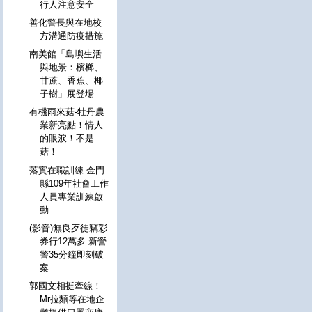
行人注意安全
善化警長與在地校
方溝通防疫措施
南美館「島嶼生活
與地景：檳榔、
甘蔗、香蕉、椰
子樹」展登場
有機雨來菇-牡丹農
業新亮點！情人
的眼淚！不是
菇！
落實在職訓練 金門
縣109年社會工作
人員專業訓練啟
動
(影音)無良歹徒竊彩
券行12萬多 新營
警35分鐘即刻破
案
郭國文相挺牽線！
Mr拉麵等在地企