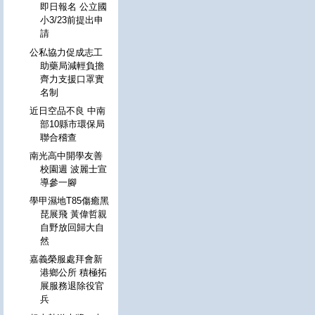
即日報名 公立國
小3/23前提出申
請
公私協力促成志工
助藥局減輕負擔
齊力支援口罩實
名制
近日空品不良 中南
部10縣市環保局
聯合稽查
南光高中開學友善
校園週 波麗士宣
導參一腳
學甲濕地T85傷癒黑
琵展飛 黃偉哲親
自野放回歸大自
然
嘉義榮服處拜會新
港鄉公所 積極拓
展服務退除役官
兵