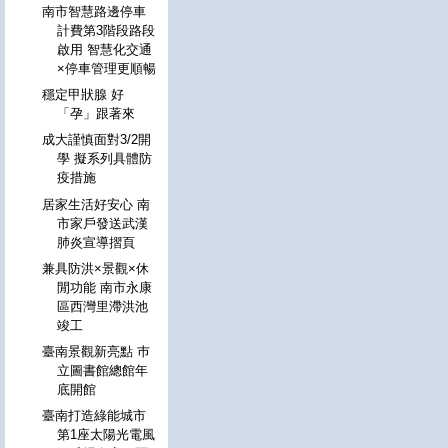
南市智慧路邊停車
計費第3階段路段
啟用 智慧化交通
×停車管理更順暢
穩定甲狀腺 好
「孕」跟著來
成大謹慎面對3/2開
學 擬系列具體防
疫措施
居家生活好安心 南
市家戶發送武漢
肺炎宣導摺頁
兼具防洪×景觀×休
閒功能 南市永康
區西灣里滯洪池
竣工
臺南景觀新亮點 巿
立圖書館總館年
底開館
臺南打造綠能城市
第1座太陽光電風