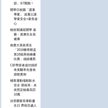
節」3/7開跑！
開學日校園「護童
專案」 波麗士讓
學童安全×家長放
心
檢疫期滿迎開學 嘉
藥：港澳生全員
健康
南應大美術系生
「2019雅蒂斯盃
第18屆美術繪畫
比賽」成績優異
C肝帶原者成功捐肝
奇美醫率先發表
拯救實例
稽查運動場館飲水
安全 環保局：未
依照定檢最高罰
10萬
佳里榮家長輩歡慶
生日 齊祝百歲人