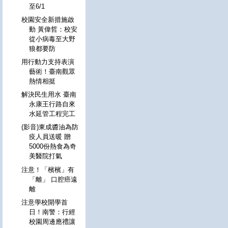
至6/1
校園安全新措施啟
動 黃偉哲：校安
從小病毒至大野
狼都要防
用行動力支持表演
藝術！臺南觀眾
熱情相挺
解決民生用水 臺南
永康王行路自來
水延管工程完工
(影音)東成醬油為防
疫人員送暖 贈
5000份熱食為奇
美醫院打氣
注意！「檳檳」有
「離」 口腔癌遠
離
注意學校開學首
日！南警：行經
校園周邊應禮讓