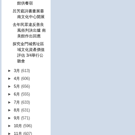
館供餐宿
呂芳庭詩書畫展臺
南文化中心開展
去年民眾違反善良
風俗判決出爐 南
美館作出回應
探究金門城舊址區
域文化資產價值
評估 3/4舉行公
聽會
►
3月
(613)
►
4月
(606)
►
5月
(656)
►
6月
(555)
►
7月
(633)
►
8月
(631)
►
9月
(571)
►
10月
(596)
►
11月
(607)