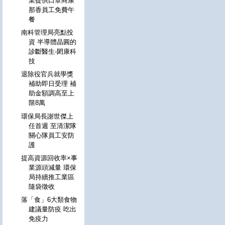
業提供口罩商康
那香員工免費午
餐
南科管理局亮點投
資 半導體晶圓的
診斷醫生-閎康科
技
退除役官兵就學獎
補助即日受理 補
助金額調高至上
限8萬
環保局長謝世傑上
任首週 至清潔隊
關心隊員工安防
護
提高資源回收率×事
業源頭減量 環保
局持續推工業區
隨袋徵收
落「食」6大類食物
建議量防疫 吃出
免疫力