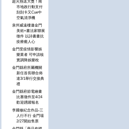
超火熱送大獎！南
市地政行動支付
刮刮卡又Cue中
空氣清淨機
泉州威遠樓邀金門
美術×書法家聯展
徵件 以詩書畫抗
疫療癒人心
金門受疫情影響娛
樂業者 可申請核
實調降娛樂稅
金門縣府所屬機關
新任首長聯合佈
達3/1舉行交接典
禮
金門縣府節電繪畫
比賽徵件至4/24
歡迎踴躍報名
李國修紀念作品-三
人行不行 金門場
2/27開始售票
金門縣「商品有標