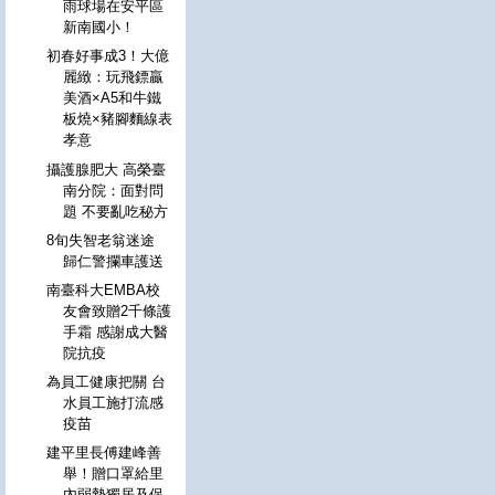
雨球場在安平區
新南國小！
初春好事成3！大億
麗緻：玩飛鏢贏
美酒×A5和牛鐵
板燒×豬腳麵線表
孝意
攝護腺肥大 高榮臺
南分院：面對問
題 不要亂吃秘方
8旬失智老翁迷途
歸仁警攔車護送
南臺科大EMBA校
友會致贈2千條護
手霜 感謝成大醫
院抗疫
為員工健康把關 台
水員工施打流感
疫苗
建平里長傅建峰善
舉！贈口罩給里
內弱勢獨居及保