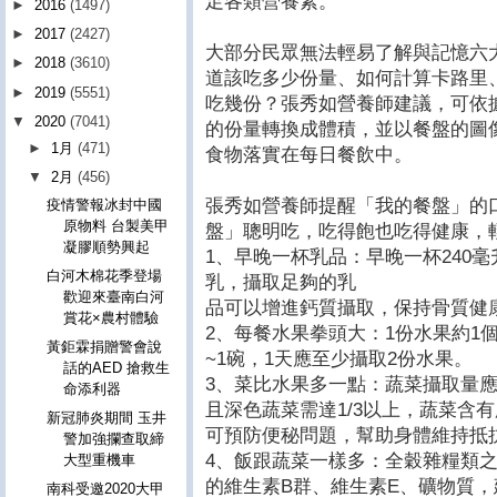
足各類營養素。
►
2016
(1497)
►
2017
(2427)
大部分民眾無法輕易了解與記憶六
►
2018
(3610)
道該吃多少份量、如何計算卡路里
►
2019
(5551)
吃幾份？張秀如營養師建議，可依
▼
2020
(7041)
的份量轉換成體積，並以餐盤的圖
►
1月
(471)
食物落實在每日餐飲中。
▼
2月
(456)
張秀如營養師提醒「我的餐盤」的
疫情警報冰封中國
原物料 台製美甲
盤」聰明吃，吃得飽也吃得健康，
凝膠順勢興起
1、早晚一杯乳品：早晚一杯240
白河木棉花季登場
乳，攝取足夠的乳
歡迎來臺南白河
品可以增進鈣質攝取，保持骨質健
賞花×農村體驗
2、每餐水果拳頭大：1份水果約1
黃鉅霖捐贈警會說
~1碗，1天應至少攝取2份水果。
話的AED 搶救生
3、菜比水果多一點：蔬菜攝取量
命添利器
且深色蔬菜需達1/3以上，蔬菜含
新冠肺炎期間 玉井
可預防便秘問題，幫助身體維持抵
警加強攔查取締
4、飯跟蔬菜一樣多：全穀雜糧類
大型重機車
的維生素B群、維生素E、礦物質，
南科受邀2020大甲