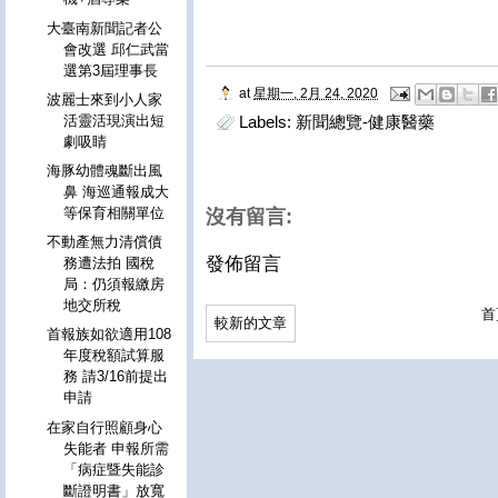
大臺南新聞記者公
會改選 邱仁武當
選第3屆理事長
at
星期一, 2月 24, 2020
波麗士來到小人家
活靈活現演出短
Labels:
新聞總覽-健康醫藥
劇吸睛
海豚幼體魂斷出風
鼻 海巡通報成大
等保育相關單位
沒有留言:
不動產無力清償債
發佈留言
務遭法拍 國稅
局：仍須報繳房
地交所稅
首
較新的文章
首報族如欲適用108
年度稅額試算服
務 請3/16前提出
申請
在家自行照顧身心
失能者 申報所需
「病症暨失能診
斷證明書」放寬