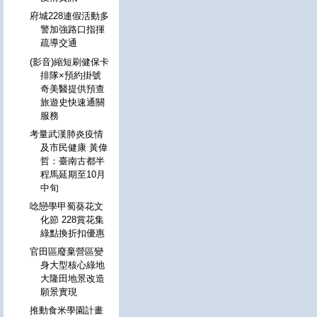
府城228連假活動多
警加強路口指揮
疏導交通
(影音)縮短刷健保卡
排隊×預約掛號
奇美醫提供預查
旅遊史快速通關
服務
考量武漢肺炎疫情
及市民健康 黃偉
哲：臺南古都半
程馬延期至10月
中旬
唸戀學甲蜀葵花文
化節 228賞花集
綠點換折扣優惠
官田區廢棄營區變
身大型核心綠地
大隆田地景改造
願景實現
推動食米學園計畫