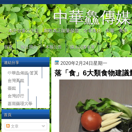
automaty do gier
中華鱻傳媒
本平台多元中立，期盼為正能量發聲，分享美好、美麗、美學，
首頁
報社簡介
本報公告
線上記者名單
連結分享
2020年2月24日星期一
落「食」6大類食物建議
中華鱻傳媒-首頁
台灣高鐵
臺鐵
台灣好行
嘉南藥理大學
首頁
文章