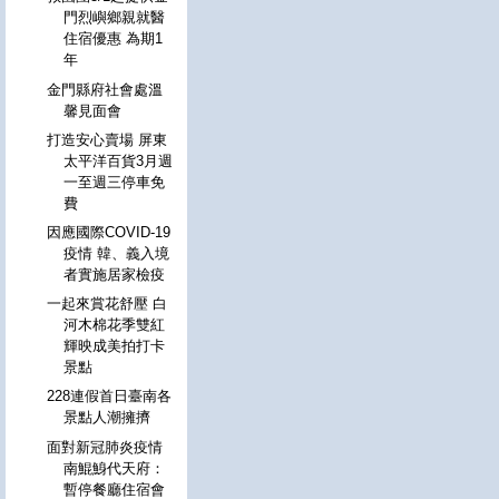
門烈嶼鄉親就醫
住宿優惠 為期1
年
金門縣府社會處溫
馨見面會
打造安心賣場 屏東
太平洋百貨3月週
一至週三停車免
費
因應國際COVID-19
疫情 韓、義入境
者實施居家檢疫
一起來賞花舒壓 白
河木棉花季雙紅
輝映成美拍打卡
景點
228連假首日臺南各
景點人潮擁擠
面對新冠肺炎疫情
南鯤鯓代天府：
暫停餐廳住宿會