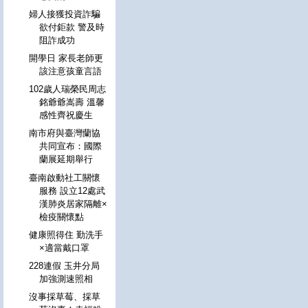
婦人接獲投資詐騙
欲付鉅款 警及時
阻詐成功
開學日 家長老師更
該注意孩童言語
102歲人瑞榮民周志
銘爺爺嵩壽 溫馨
感性齊祝慶生
南市府與臺灣蘭協
共同宣布：國際
蘭展延期舉行
臺南啟動社工關懷
服務 設立12處武
漢肺炎居家隔離×
檢疫關懷點
健康照得住 勤洗手
×適當戴口罩
228連假 玉井分局
加強測速照相
沒事採草莓、採草