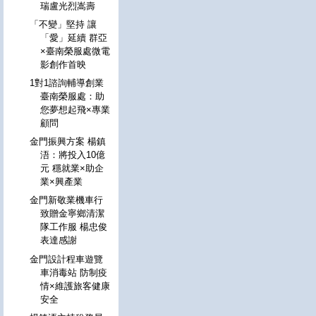
瑞盧光烈嵩壽
「不變」堅持 讓
「愛」延續 群亞
×臺南榮服處微電
影創作首映
1對1諮詢輔導創業
臺南榮服處：助
您夢想起飛×專業
顧問
金門振興方案 楊鎮
浯：將投入10億
元 穩就業×助企
業×興產業
金門新敬業機車行
致贈金寧鄉清潔
隊工作服 楊忠俊
表達感謝
金門設計程車遊覽
車消毒站 防制疫
情×維護旅客健康
安全