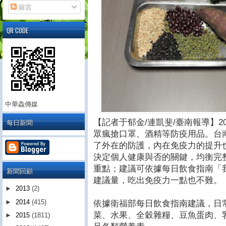
留言
QR CODE
中華鱻傳媒
每日新聞
【記者于郁金/連凱斐/臺南報導】2
眾瘋搶口罩、酒精等防疫用品。台
了外在的防護，內在免疫力的提升
決定個人健康與否的關鍵，均衡完
重點；建議可依據每日飲食指南「
新聞回顧
建議量，吃出免疫力一點也不難。
►
2013
(2)
►
2014
(415)
依據衛福部每日飲食指南建議，日
菜、水果、全穀雜糧、豆魚蛋肉、
►
2015
(1811)