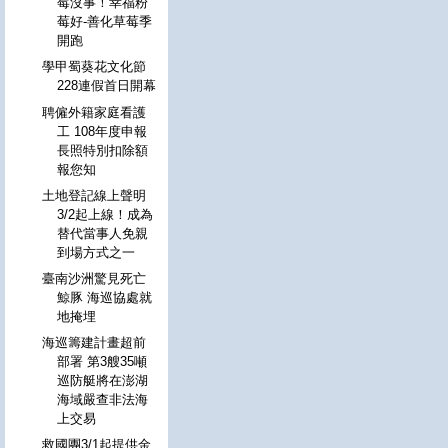
莓沒事！幸福粉
莓好-善化草莓季
開跑
學甲蜀葵花文化節
228連假首日開幕
聘僱外籍家庭看護
工 108年度申報
長照特別扣除額
報您知
土地登記線上聲明
3/2起上線！成為
替代當事人免親
到場方式之一
臺南沙洲驚見死亡
鯨豚 海巡協處就
地掩埋
海巡籌建計畫超前
部署 第3艘35噸
巡防艇將在澎湖
海域嚴查非法海
上交易
救國團3/1起提供金