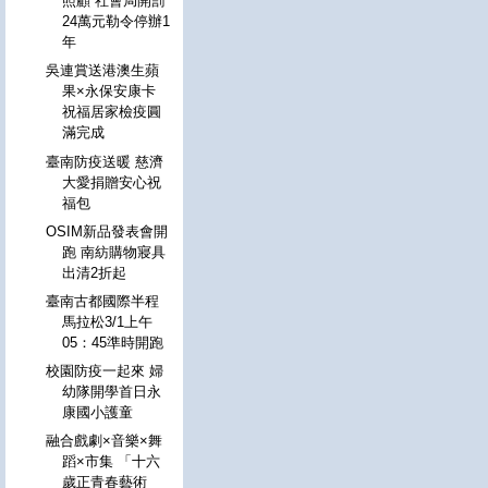
照顧 社會局開罰
24萬元勒令停辦1
年
吳連賞送港澳生蘋
果×永保安康卡
祝福居家檢疫圓
滿完成
臺南防疫送暖 慈濟
大愛捐贈安心祝
福包
OSIM新品發表會開
跑 南紡購物寢具
出清2折起
臺南古都國際半程
馬拉松3/1上午
05：45準時開跑
校園防疫一起來 婦
幼隊開學首日永
康國小護童
融合戲劇×音樂×舞
蹈×市集 「十六
歲正青春藝術