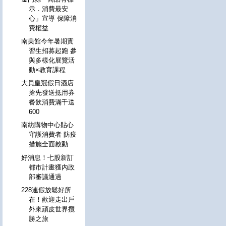
示．消費最安
心」宣導 保障消
費權益
南美館今年暑期實
習生招募起跑 參
與多樣化展覽活
動×教育課程
大員皇冠假日酒店
搶先發送抵用券
餐飲消費滿千送
600
南紡購物中心貼心
守護消費者 防疫
措施全面啟動
好消息！七股新訂
都市計畫獲內政
部審議通過
228連假放鬆好所
在！歡迎走出戶
外來頑皮世界攬
勝之旅