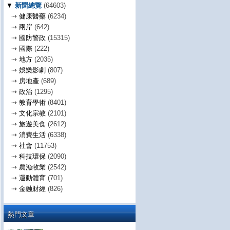
▼
新聞總覽
(64603)
⇢
健康醫藥
(6234)
⇢
兩岸
(642)
⇢
國防警政
(15315)
⇢
國際
(222)
⇢
地方
(2035)
⇢
娛樂影劇
(807)
⇢
房地產
(689)
⇢
政治
(1295)
⇢
教育學術
(8401)
⇢
文化宗教
(2101)
⇢
旅遊美食
(2612)
⇢
消費生活
(6338)
⇢
社會
(11753)
⇢
科技環保
(2090)
⇢
農漁牧業
(2542)
⇢
運動體育
(701)
⇢
金融財經
(826)
熱門文章