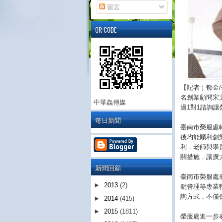
留言
QR CODE
【記者于郁金
名創業顧問宋
中華鱻傳媒
過1對1諮詢
每日新聞
臺南市榮服處
後均能順利創
利，老師與學
關措施，讓廣
新聞回顧
臺南市榮服處
►
2013
(2)
銷管理等專業
詢方式，不僅
►
2014
(415)
►
2015
(1811)
榮服處進一步