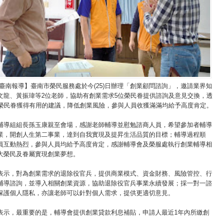
/臺南報導】臺南市榮民服務處於今(25)日辦理「創業顧問諮詢」，邀請業界知
文龍、黃振瑋等2位老師，協助有創業需求5位榮民眷提供諮詢及意見交換，透
讓榮民眷獲得有用的建議，降低創業風險，參與人員收獲滿滿均給予高度肯定。
輔導組組長孫玉康親至會場，感謝老師輔導並慰勉諮商人員，希望參加者輔導
業，開創人生第二事業，達到自我實現及提昇生活品質的目標；輔導過程順
員互動熱烈，參與人員均給予高度肯定，感謝輔導會及榮服處執行創業輔導相
大榮民及眷屬實現創業夢想。
表示，對為創業需求的退除役官兵，提供商業模式、資金財務、風險管控、行
輔導諮詢，並導入相關創業資源，協助退除役官兵事業永續發展；採一對一諮
保護個人隱私，亦讓老師可以針對個人需求，提供更適切意見。
表示，最重要的是，輔導會提供創業貸款利息補貼，申請人最近1年內所繳創