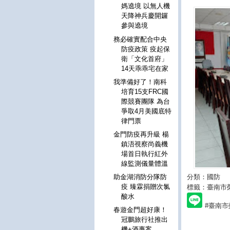
媽遶境 以無人機
天降神兵慶開鑼
參與遶境
務必確實配合中央
防疫政策 疫起保
衛「文化首府」
14天乖乖宅在家
我準備好了！南科
培育15支FRC國
際競賽團隊 為台
爭取4月美國底特
律門票
金門防疫再升級 楊
鎮浯視察尚義機
場首日執行紅外
線監測儀量體溫
分類：國防
助金湖消防分隊防
疫 臻霖捐贈次氯
標籤：臺南市
酸水
#臺南市
春遊金門超好康！
冠鵬旅行社推出
機+酒專案