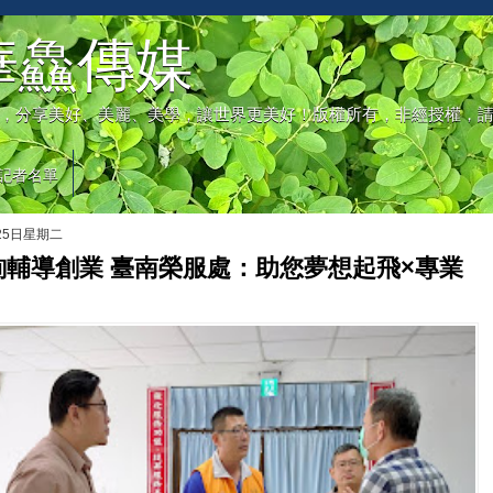
華鱻傳媒
，分享美好、美麗、美學，讓世界更美好！版權所有，非經授權，
記者名單
月25日星期二
詢輔導創業 臺南榮服處：助您夢想起飛×專業