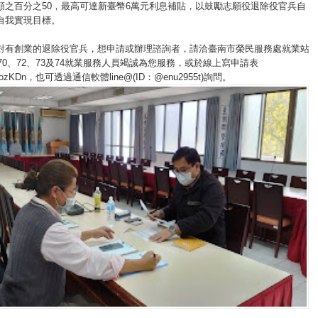
額之百分之50，最高可達新臺幣6萬元利息補貼，以鼓勵志願役退除役官兵自
自我實現目標。
對有創業的退除役官兵，想申請或辦理諮詢者，請洽臺南市榮民服務處就業站
981轉70、72、73及74就業服務人員竭誠為您服務，或於線上寫申請表
.ly/2SozKDn，也可透過通信軟體line@(ID：@enu2955t)詢問。