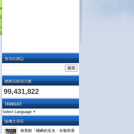
搜尋此網誌
總網頁檢視次數
99,431,822
TRANSLATE
Select Language
▼
隨機文章區
南美館「嶾嶙的岳光：在敬與畏