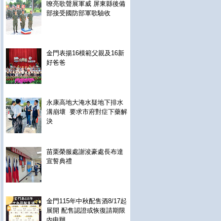
嘹亮歌聲展軍威 屏東縣後備
部接受國防部軍歌驗收
金門表揚16模範父親及16新
好爸爸
永康高地大淹水疑地下排水
溝崩壞 要求市府對症下藥解
決
苗栗榮服處謝浚豪處長布達
宣誓典禮
金門115年中秋配售酒8/17起
展開 配售認證或恢復請期限
內申辦