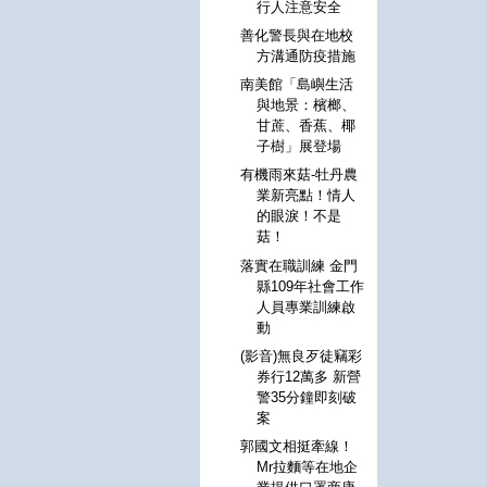
行人注意安全
善化警長與在地校
方溝通防疫措施
南美館「島嶼生活
與地景：檳榔、
甘蔗、香蕉、椰
子樹」展登場
有機雨來菇-牡丹農
業新亮點！情人
的眼淚！不是
菇！
落實在職訓練 金門
縣109年社會工作
人員專業訓練啟
動
(影音)無良歹徒竊彩
券行12萬多 新營
警35分鐘即刻破
案
郭國文相挺牽線！
Mr拉麵等在地企