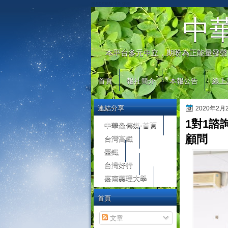
automaty do gier
中
本平台多元中立，期盼為正能量發聲
首頁
報社簡介
本報公告
線上
連結分享
2020年2
1對1諮
中華鱻傳媒-首頁
台灣高鐵
顧問
臺鐵
台灣好行
嘉南藥理大學
首頁
文章