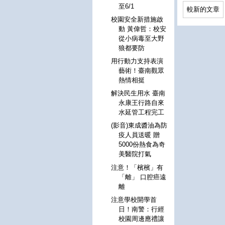
至6/1
較新的文章
校園安全新措施啟
動 黃偉哲：校安
從小病毒至大野
狼都要防
用行動力支持表演
藝術！臺南觀眾
熱情相挺
解決民生用水 臺南
永康王行路自來
水延管工程完工
(影音)東成醬油為防
疫人員送暖 贈
5000份熱食為奇
美醫院打氣
注意！「檳檳」有
「離」 口腔癌遠
離
注意學校開學首
日！南警：行經
校園周邊應禮讓