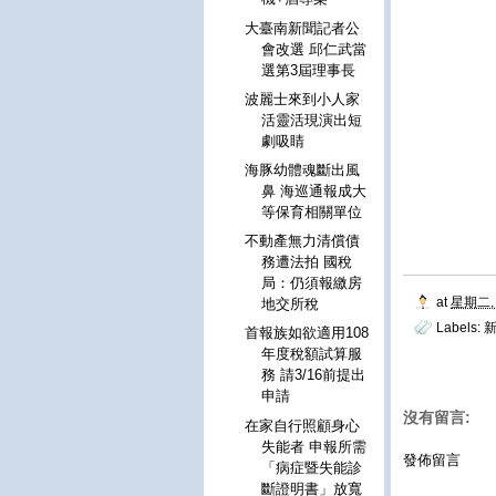
大臺南新聞記者公
會改選 邱仁武當
選第3屆理事長
波麗士來到小人家
活靈活現演出短
劇吸睛
海豚幼體魂斷出風
鼻 海巡通報成大
等保育相關單位
不動產無力清償債
務遭法拍 國稅
局：仍須報繳房
at
星期二, 
地交所稅
Labels:
首報族如欲適用108
年度稅額試算服
務 請3/16前提出
申請
沒有留言:
在家自行照顧身心
失能者 申報所需
發佈留言
「病症暨失能診
斷證明書」放寬