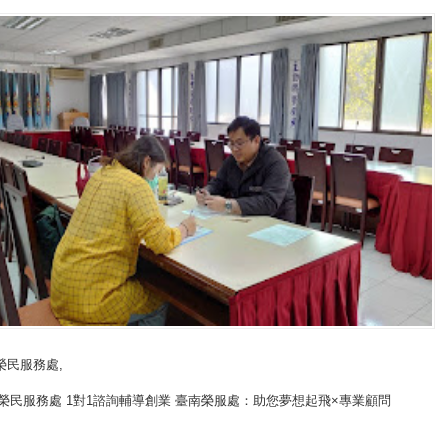
榮民服務處
,
榮民服務處 1對1諮詢輔導創業 臺南榮服處：助您夢想起飛×專業顧問