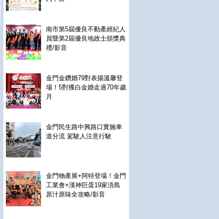
南市第5屆優良不動產經紀人
員暨第2屆優良地政士頒獎典
禮/影音
金門金鑽婚79對表揚溫馨登
場！5對獲白金婚走過70年歲
月
金門民生路中興路口實施車
道分流 駕駛人注意行駛
金門物產展+阿特登場！金門
工業會×漢神巨蛋19家浯島
原汁原味全攻略/影音