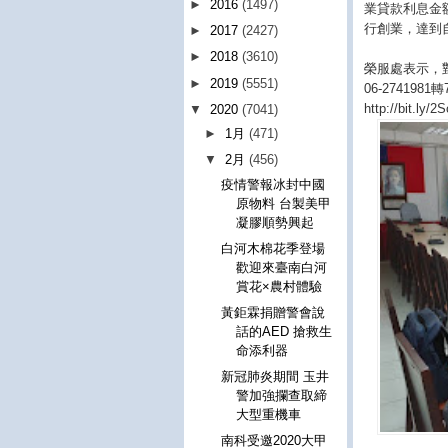
►
2016
(1497)
業貸款利息金
行創業，達到
►
2017
(2427)
►
2018
(3610)
榮服處表示，
►
2019
(5551)
06-2741
http://bit
▼
2020
(7041)
►
1月
(471)
▼
2月
(456)
疫情警報冰封中國
原物料 台製美甲
凝膠順勢興起
白河木棉花季登場
歡迎來臺南白河
賞花×農村體驗
黃鉅霖捐贈警會說
話的AED 搶救生
命添利器
新冠肺炎期間 玉井
警加強攔查取締
大型重機車
南科受邀2020大甲