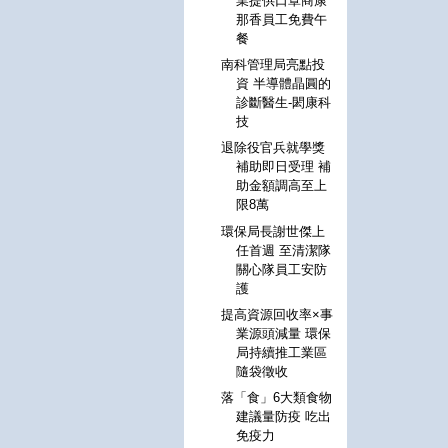
業提供口罩商康
那香員工免費午
餐
南科管理局亮點投
資 半導體晶圓的
診斷醫生-閎康科
技
退除役官兵就學獎
補助即日受理 補
助金額調高至上
限8萬
環保局長謝世傑上
任首週 至清潔隊
關心隊員工安防
護
提高資源回收率×事
業源頭減量 環保
局持續推工業區
隨袋徵收
落「食」6大類食物
建議量防疫 吃出
免疫力