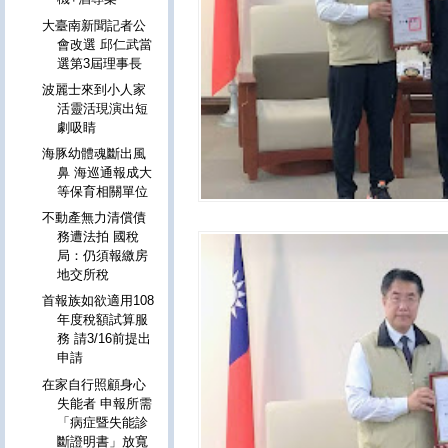
大臺南新聞記者公
會改選 邱仁武當
選第3屆理事長
波麗士來到小人家
活靈活現演出短
劇吸睛
海豚幼體魂斷出風
鼻 海巡通報成大
等保育相關單位
不動產無力清償債
務遭法拍 國稅
局：仍須報繳房
地交所稅
首報族如欲適用108
年度稅額試算服
務 請3/16前提出
申請
在家自行照顧身心
失能者 申報所需
「病症暨失能診
斷證明書」放寬