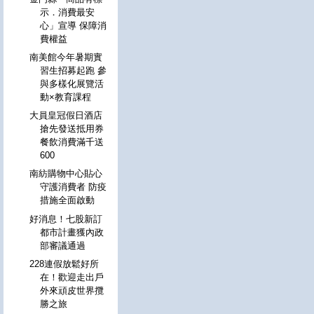
示．消費最安
心」宣導 保障消
費權益
南美館今年暑期實
習生招募起跑 參
與多樣化展覽活
動×教育課程
大員皇冠假日酒店
搶先發送抵用券
餐飲消費滿千送
600
南紡購物中心貼心
守護消費者 防疫
措施全面啟動
好消息！七股新訂
都市計畫獲內政
部審議通過
228連假放鬆好所
在！歡迎走出戶
外來頑皮世界攬
勝之旅