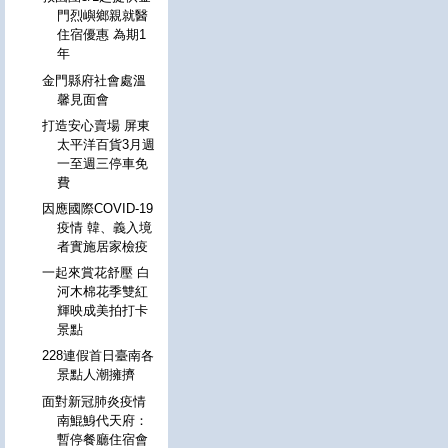
門烈嶼鄉親就醫
住宿優惠 為期1
年
金門縣府社會處溫
馨見面會
打造安心賣場 屏東
太平洋百貨3月週
一至週三停車免
費
因應國際COVID-19
疫情 韓、義入境
者實施居家檢疫
一起來賞花舒壓 白
河木棉花季雙紅
輝映成美拍打卡
景點
228連假首日臺南各
景點人潮擁擠
面對新冠肺炎疫情
南鯤鯓代天府：
暫停餐廳住宿會