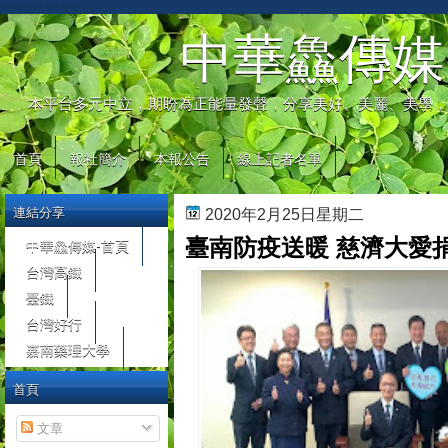
automaty do gier
中華鱻傳媒
本平台多元中立，期盼為正能量發聲，分享美好、美麗、美學，
首頁
報社簡介
本報公告
線上記者名單
連結分享
2020年2月25日星期二
臺南防疫送暖 慈濟大愛
中華鱻傳媒-首頁
台灣高鐵
臺鐵
台灣好行
嘉南藥理大學
首頁
文章