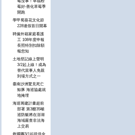
莓沒事！幸福粉
莓好-善化草莓季
開跑
學甲蜀葵花文化節
228連假首日開幕
聘僱外籍家庭看護
工 108年度申報
長照特別扣除額
報您知
土地登記線上聲明
3/2起上線！成為
替代當事人免親
到場方式之一
臺南沙洲驚見死亡
鯨豚 海巡協處就
地掩埋
海巡籌建計畫超前
部署 第3艘35噸
巡防艇將在澎湖
海域嚴查非法海
上交易
救國團3/1起提供金