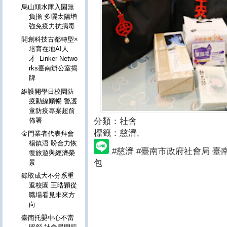
烏山頭水庫入園無
負擔 多曬太陽增
強免疫力抗病毒
開創科技古都轉型×
培育在地AI人
才 Linker Netwo
rks臺南辦公室揭
牌
維護開學日校園防
疫動線順暢 警護
童防疫專案超前
分類：社會
佈署
標籤：慈濟
,
金門業者代表拜會
楊鎮浯 盼合力恢
#慈濟 #臺南市政府社會局 
復旅遊與經濟榮
包
景
錄取成大不分系重
返校園 王晧穎從
職場看見未來方
向
臺南托嬰中心不當