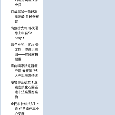
全員
百歲邱誠一爺爺嵩
壽遐齡 住民齊祝
賀
防疫搶先報 移民署
線上申請So
easy！
那年推開小露台 臺
文館：望盡大觀
園——韓良露捐
贈展
臺南獨家話題新櫃
登場 春夏流行5
大亮點浪漫情懷
環警聯合破案！查
獲左鎮化石園區
遭非法棄置廢棄
物
金門科技執法3/1上
線 任意違停車小
心受罰