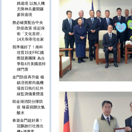
媽遶境 以無人機
天降神兵慶開鑼
參與遶境
務必確實配合中央
防疫政策 疫起保
衛「文化首府」
14天乖乖宅在家
我準備好了！南科
培育15支FRC國
際競賽團隊 為台
爭取4月美國底特
律門票
金門防疫再升級 楊
鎮浯視察尚義機
場首日執行紅外
線監測儀量體溫
助金湖消防分隊防
疫 臻霖捐贈次氯
酸水
春遊金門超好康！
冠鵬旅行社推出
機+酒專案