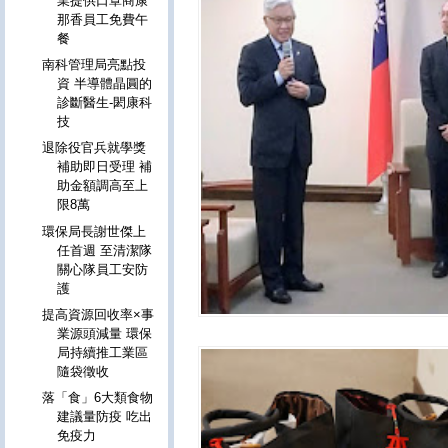
業提供口罩商康
那香員工免費午
餐
南科管理局亮點投
資 半導體晶圓的
診斷醫生-閎康科
技
退除役官兵就學獎
補助即日受理 補
助金額調高至上
限8萬
環保局長謝世傑上
任首週 至清潔隊
關心隊員工安防
護
提高資源回收率×事
業源頭減量 環保
局持續推工業區
隨袋徵收
落「食」6大類食物
建議量防疫 吃出
免疫力