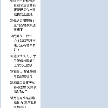
楊鎮浯主持稅務局
新廳舍選址會勘
研擬現房舍出現
結構安全建議
寒假結束開學囉！
金門湖警啟動護
童專案
金門開學日揪甘
心！路口守護交
通安全有警察真
好！
新冠疫情擾人心 學
甲警偕校園師生
上學安心防疫
巡邏眼尖 新化警攔
毒蟲起出槍毒
眾所矚目日夜美拍
春游景點 河樂廣
場3/7啟用
避免焦慮情緒影響
抵抗力 適度觀看
疫情資訊