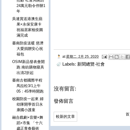
照顧 社會局開罰
24萬元勒令停辦1
年
吳連賞送港澳生蘋
果×永保安康卡
祝福居家檢疫圓
滿完成
臺南防疫送暖 慈濟
大愛捐贈安心祝
福包
at
星期二, 2月 25, 2020
OSIM新品發表會開
Labels:
新聞總覽-社會
跑 南紡購物寢具
出清2折起
臺南古都國際半程
馬拉松3/1上午
沒有留言:
05：45準時開跑
校園防疫一起來 婦
發佈留言
幼隊開學首日永
康國小護童
首
較新的文章
融合戲劇×音樂×舞
蹈×市集 「十六
歲正青春藝術