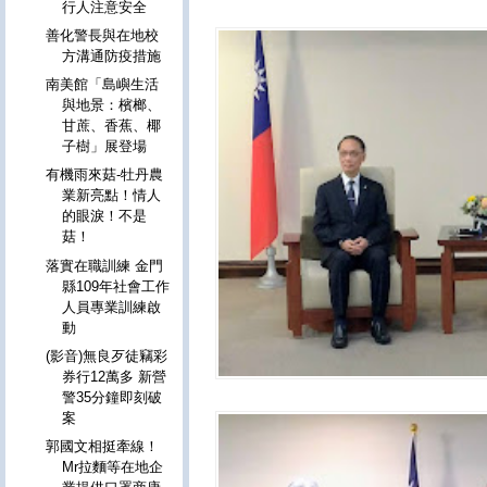
行人注意安全
善化警長與在地校
方溝通防疫措施
南美館「島嶼生活
與地景：檳榔、
甘蔗、香蕉、椰
子樹」展登場
有機雨來菇-牡丹農
業新亮點！情人
的眼淚！不是
菇！
落實在職訓練 金門
縣109年社會工作
人員專業訓練啟
動
(影音)無良歹徒竊彩
券行12萬多 新營
警35分鐘即刻破
案
郭國文相挺牽線！
Mr拉麵等在地企