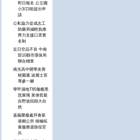
即日報名 公立國
小3/23前提出申
請
公私協力促成志工
助藥局減輕負擔
齊力支援口罩實
名制
近日空品不良 中南
部10縣市環保局
聯合稽查
南光高中開學友善
校園週 波麗士宣
導參一腳
學甲濕地T85傷癒黑
琵展飛 黃偉哲親
自野放回歸大自
然
嘉義榮服處拜會新
港鄉公所 積極拓
展服務退除役官
兵