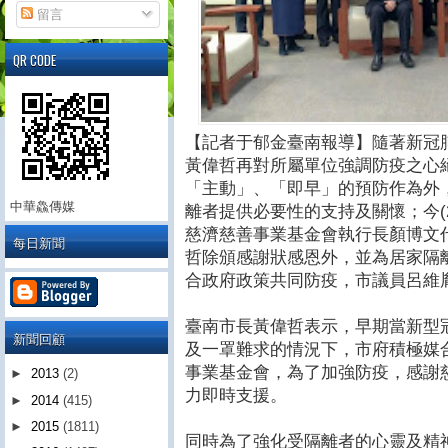
留言
QR CODE
【記者于郁金臺南報導】隨著新冠
黃偉哲再對所屬單位強調防疫之心
「主動」、「即早」的預防作為外
中華鱻傳媒
離者提供必要性的支持及關懷；今(2
慈濟慈善事業基金會執行長顏博文代
每日新聞
哲除頒感謝狀感恩外，並為居家隔
合政府政策共同防疫，市議員呂維
臺南市長黃偉哲表示，早期當新型
新聞回顧
及一罩難求的情況下，市府積極媒
事業基金會，為了加強防疫，感謝
►
2013
(2)
力即時支援。
►
2014
(415)
►
2015
(1811)
同時為了強化受隔離者的心靈及精