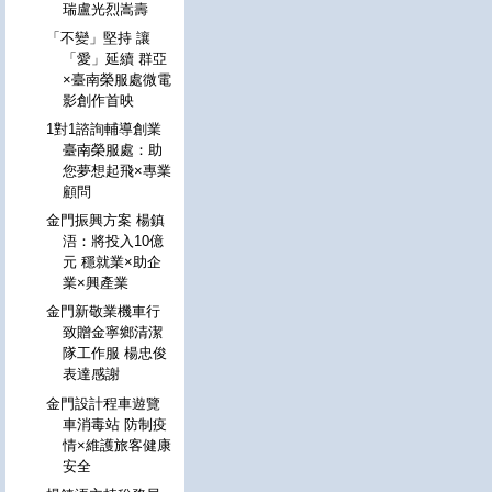
瑞盧光烈嵩壽
「不變」堅持 讓
「愛」延續 群亞
×臺南榮服處微電
影創作首映
1對1諮詢輔導創業
臺南榮服處：助
您夢想起飛×專業
顧問
金門振興方案 楊鎮
浯：將投入10億
元 穩就業×助企
業×興產業
金門新敬業機車行
致贈金寧鄉清潔
隊工作服 楊忠俊
表達感謝
金門設計程車遊覽
車消毒站 防制疫
情×維護旅客健康
安全