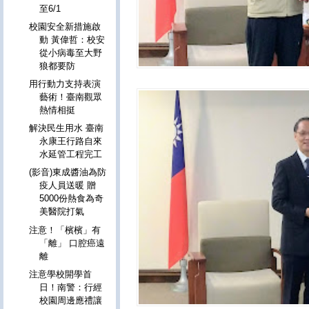
至6/1
校園安全新措施啟
動 黃偉哲：校安
從小病毒至大野
狼都要防
用行動力支持表演
藝術！臺南觀眾
熱情相挺
解決民生用水 臺南
永康王行路自來
水延管工程完工
(影音)東成醬油為防
疫人員送暖 贈
5000份熱食為奇
美醫院打氣
注意！「檳檳」有
「離」 口腔癌遠
離
注意學校開學首
日！南警：行經
校園周邊應禮讓