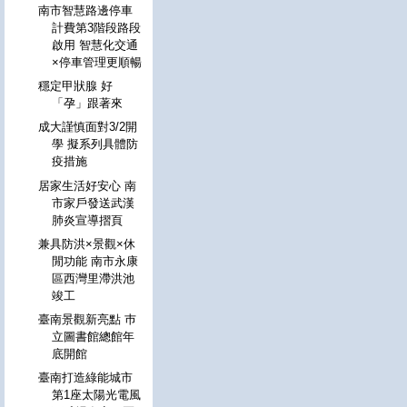
南市智慧路邊停車
計費第3階段路段
啟用 智慧化交通
×停車管理更順暢
穩定甲狀腺 好
「孕」跟著來
成大謹慎面對3/2開
學 擬系列具體防
疫措施
居家生活好安心 南
市家戶發送武漢
肺炎宣導摺頁
兼具防洪×景觀×休
閒功能 南市永康
區西灣里滯洪池
竣工
臺南景觀新亮點 巿
立圖書館總館年
底開館
臺南打造綠能城市
第1座太陽光電風