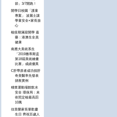
節」3/7開跑！
開學日校園「護童
專案」 波麗士讓
學童安全×家長放
心
檢疫期滿迎開學 嘉
藥：港澳生全員
健康
南應大美術系生
「2019雅蒂斯盃
第18屆美術繪畫
比賽」成績優異
C肝帶原者成功捐肝
奇美醫率先發表
拯救實例
稽查運動場館飲水
安全 環保局：未
依照定檢最高罰
10萬
佳里榮家長輩歡慶
生日 齊祝百歲人