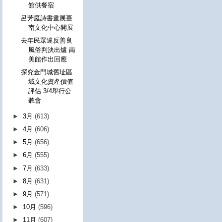
館供餐宿
呂芳庭詩書畫展臺
南文化中心開展
去年民眾違反善良
風俗判決出爐 南
美館作出回應
探究金門城舊址區
域文化資產價值
評估 3/4舉行公
聽會
►
3月
(613)
►
4月
(606)
►
5月
(656)
►
6月
(555)
►
7月
(633)
►
8月
(631)
►
9月
(571)
►
10月
(596)
►
11月
(607)