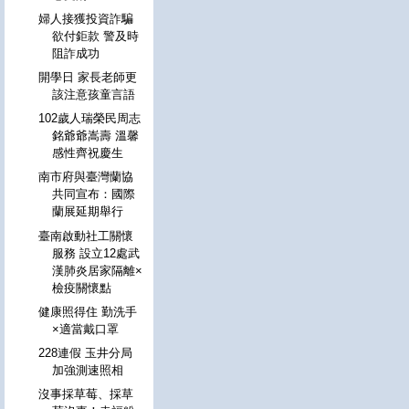
婦人接獲投資詐騙
欲付鉅款 警及時
阻詐成功
開學日 家長老師更
該注意孩童言語
102歲人瑞榮民周志
銘爺爺嵩壽 溫馨
感性齊祝慶生
南市府與臺灣蘭協
共同宣布：國際
蘭展延期舉行
臺南啟動社工關懷
服務 設立12處武
漢肺炎居家隔離×
檢疫關懷點
健康照得住 勤洗手
×適當戴口罩
228連假 玉井分局
加強測速照相
沒事採草莓、採草