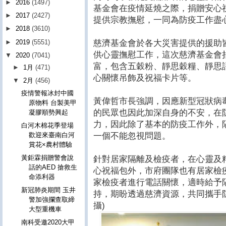
►
2016
(1497)
基金會在疫情延燒之際，捐贈安心
►
2017
(2427)
提供宗教撫慰，一同為防疫工作盡
►
2018
(3610)
慈濟基金會於各大災害提供的援助
►
2019
(5551)
供心靈撫慰工作，這次慈濟基金會
▼
2020
(7041)
富，包含五穀粉、靜思穀糧、靜思
►
1月
(471)
心關懷吊飾及祝福卡片等。
▼
2月
(456)
疫情警報冰封中國
黃偉哲市長強調，因應新型冠狀病
原物料 台製美甲
的民眾也因此加深自身的不安，在
凝膠順勢興起
力，因此除了基本的防疫工作外，
白河木棉花季登場
一個不能忽視問題。
歡迎來臺南白河
賞花×農村體驗
黃鉅霖捐贈警會說
針對居家隔離及檢疫者，在心靈及
話的AED 搶救生
心祝福包外，市府團隊也有居家檢
命添利器
家檢疫者進行電話關懷，適時給予
新冠肺炎期間 玉井
持，期盼透過慈濟資源，共同攜手
警加強攔查取締
攝)
大型重機車
南科受邀2020大甲