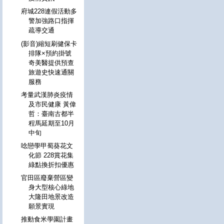
府城228連假活動多
警加強路口指揮
疏導交通
(影音)縮短刷健保卡
排隊×預約掛號
奇美醫提供預查
旅遊史快速通關
服務
考量武漢肺炎疫情
及市民健康 黃偉
哲：臺南古都半
程馬延期至10月
中旬
唸戀學甲蜀葵花文
化節 228賞花集
綠點換折扣優惠
官田區廢棄營區變
身大型核心綠地
大隆田地景改造
願景實現
推動食米學園計畫