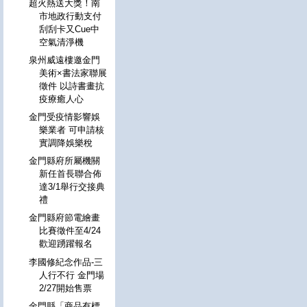
超火熱送大獎！南
市地政行動支付
刮刮卡又Cue中
空氣清淨機
泉州威遠樓邀金門
美術×書法家聯展
徵件 以詩書畫抗
疫療癒人心
金門受疫情影響娛
樂業者 可申請核
實調降娛樂稅
金門縣府所屬機關
新任首長聯合佈
達3/1舉行交接典
禮
金門縣府節電繪畫
比賽徵件至4/24
歡迎踴躍報名
李國修紀念作品-三
人行不行 金門場
2/27開始售票
金門縣「商品有標