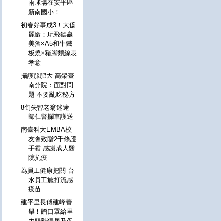
雨球場在安平區
新南國小！
初春好事成3！大億
麗緻：玩飛鏢贏
美酒×A5和牛鐵
板燒×豬腳麵線表
孝意
攝護腺肥大 高榮臺
南分院：面對問
題 不要亂吃秘方
8旬失智老翁迷途
歸仁警攔車護送
南臺科大EMBA校
友會致贈2千條護
手霜 感謝成大醫
院抗疫
為員工健康把關 台
水員工施打流感
疫苗
建平里長傅建峰善
舉！贈口罩給里
內弱勢獨居及保