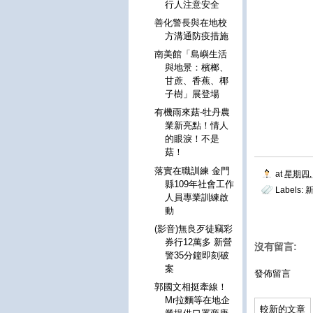
行人注意安全
善化警長與在地校
方溝通防疫措施
南美館「島嶼生活
與地景：檳榔、
甘蔗、香蕉、椰
子樹」展登場
有機雨來菇-牡丹農
業新亮點！情人
的眼淚！不是
菇！
落實在職訓練 金門
at
星期四, 
縣109年社會工作
Labels:
人員專業訓練啟
動
(影音)無良歹徒竊彩
券行12萬多 新營
沒有留言:
警35分鐘即刻破
案
發佈留言
郭國文相挺牽線！
Mr拉麵等在地企
較新的文章