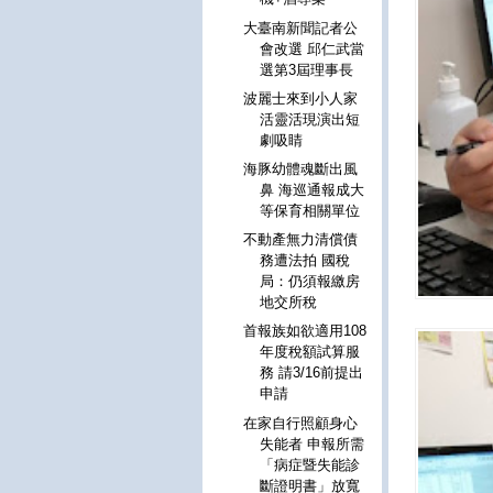
大臺南新聞記者公
會改選 邱仁武當
選第3屆理事長
波麗士來到小人家
活靈活現演出短
劇吸睛
海豚幼體魂斷出風
鼻 海巡通報成大
等保育相關單位
不動產無力清償債
務遭法拍 國稅
局：仍須報繳房
地交所稅
首報族如欲適用108
年度稅額試算服
務 請3/16前提出
申請
在家自行照顧身心
失能者 申報所需
「病症暨失能診
斷證明書」放寬