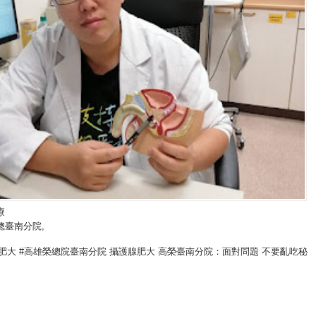
療
總臺南分院
,
肥大 #高雄榮總院臺南分院 攝護腺肥大 高榮臺南分院：面對問題 不要亂吃秘