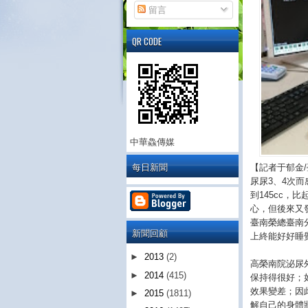
留言
QR CODE
中華鱻傳媒
每日新聞
【記者于郁金
尿尿3、4次
到145cc，
心，但後來又
臺南榮總臺南
新聞回顧
上終能好好睡
►
2013
(2)
高榮南院泌尿
►
2014
(415)
保持得很好；
效果變差；因
►
2015
(1811)
解自己的身體