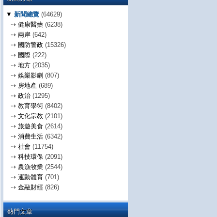
▼
新聞總覽
(64629)
⇢
健康醫藥
(6238)
⇢
兩岸
(642)
⇢
國防警政
(15326)
⇢
國際
(222)
⇢
地方
(2035)
⇢
娛樂影劇
(807)
⇢
房地產
(689)
⇢
政治
(1295)
⇢
教育學術
(8402)
⇢
文化宗教
(2101)
⇢
旅遊美食
(2614)
⇢
消費生活
(6342)
⇢
社會
(11754)
⇢
科技環保
(2091)
⇢
農漁牧業
(2544)
⇢
運動體育
(701)
⇢
金融財經
(826)
熱門文章