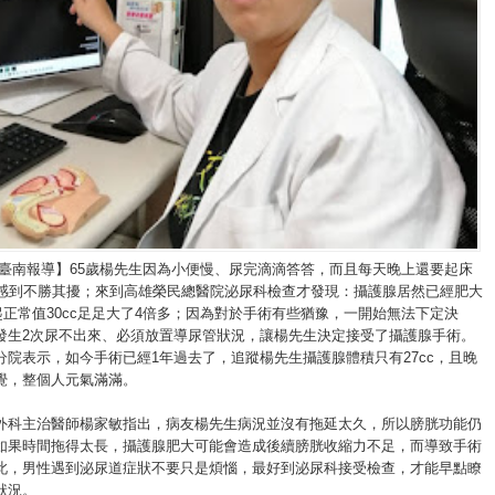
/臺南報導】65歲楊先生因為小便慢、尿完滴滴答答，而且每天晚上還要起床
而感到不勝其擾；來到高雄榮民總醫院泌尿科檢查才發現：攝護腺居然已經肥大
比起正常值30cc足足大了4倍多；因為對於手術有些猶豫，一開始無法下定決
發生2次尿不出來、必須放置導尿管狀況，讓楊先生決定接受了攝護腺手術。
分院表示，如今手術已經1年過去了，追蹤楊先生攝護腺體積只有27cc，且晚
覺，整個人元氣滿滿。
外科主治醫師楊家敏指出，病友楊先生病況並沒有拖延太久，所以膀胱功能仍
如果時間拖得太長，攝護腺肥大可能會造成後續膀胱收縮力不足，而導致手術
此，男性遇到泌尿道症狀不要只是煩惱，最好到泌尿科接受檢查，才能早點瞭
狀況。