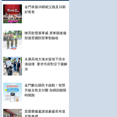
金門表揚16模範父親及16新
好爸爸
嘹亮歌聲展軍威 屏東縣後備
部接受國防部軍歌驗收
永康高地大淹水疑地下排水
溝崩壞 要求市府對症下藥解
決
金門數位縣民卡啟動！智慧
升級全島支付圈 加碼回饋限
時開跑
苗栗榮服處謝浚豪處長布達
宣誓典禮