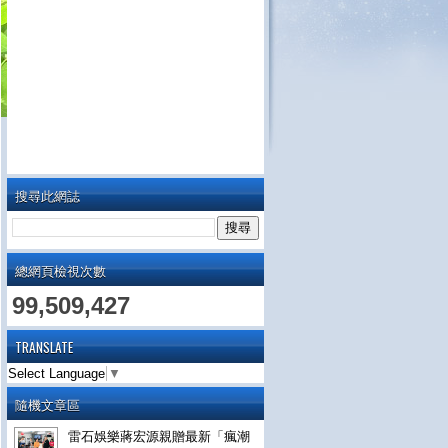
搜尋此網誌
總網頁檢視次數
99,509,427
TRANSLATE
Select Language
▼
隨機文章區
雷石娛樂蔣宏源親贈最新「瘋潮