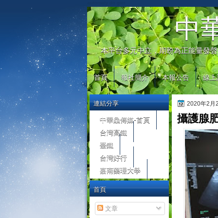
automaty do gier
中
本平台多元中立，期盼為正能量發聲
首頁
報社簡介
本報公告
線上
連結分享
2020年2
攝護腺肥
中華鱻傳媒-首頁
台灣高鐵
臺鐵
台灣好行
嘉南藥理大學
首頁
文章