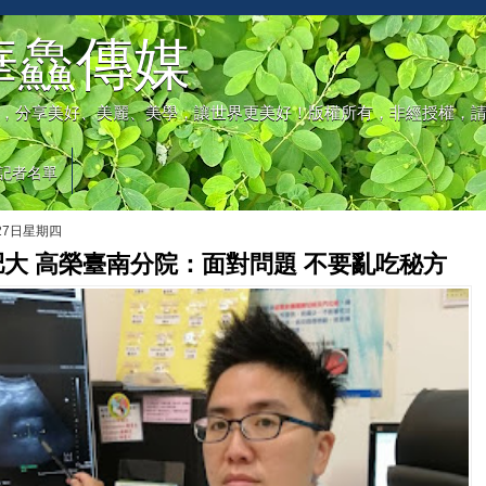
華鱻傳媒
，分享美好、美麗、美學，讓世界更美好！版權所有，非經授權，
記者名單
月27日星期四
大 高榮臺南分院：面對問題 不要亂吃秘方