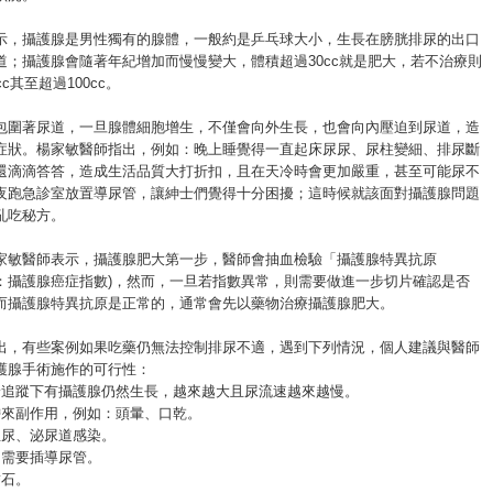
示，攝護腺是男性獨有的腺體，一般約是乒乓球大小，生長在膀胱排尿的出口
道；攝護腺會隨著年紀增加而慢慢變大，體積超過30cc就是肥大，若不治療則
c其至超過100cc。
包圍著尿道，一旦腺體細胞增生，不僅會向外生長，也會向內壓迫到尿道，造
症狀。楊家敏醫師指出，例如：晚上睡覺得一直起床尿尿、尿柱變細、排尿斷
還滴滴答答，造成生活品質大打折扣，且在天冷時會更加嚴重，甚至可能尿不
夜跑急診室放置導尿管，讓紳士們覺得十分困擾；這時候就該面對攝護腺問題
亂吃秘方。
家敏醫師表示，攝護腺肥大第一步，醫師會抽血檢驗「攝護腺特異抗原
又稱：攝護腺癌症指數)，然而，一旦若指數異常，則需要做進一步切片確認是否
而攝護腺特異抗原是正常的，通常會先以藥物治療攝護腺肥大。
出，有些案例如果吃藥仍無法控制排尿不適，遇到下列情況，個人建議與醫師
護腺手術施作的可行性：
診追蹤下有攝護腺仍然生長，越來越大且尿流速越來越慢。
帶來副作用，例如：頭暈、口乾。
血尿、泌尿道感染。
，需要插導尿管。
結石。