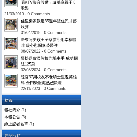
唱KTV影音設備」讓腦麻親子K
歌樂
21/03/2019 - 0 Comments
佳里榮家歡慶35週年暨住民才藝
競賽
01/04/2018 - 0 Comments
臺東阿美族王子蔡雲熙用幸福咖
啡 暖心慰問嘉榮醫護
08/07/2022 - 0 Comments
警扮送貨員智擒詐騙車手 成功攔
阻125萬
02/08/2024 - 0 Comments
陸官37期校友不老騎士重返英雄
島 金門榮服處熱烈歡迎
22/11/2023 - 0 Comments
標籤
報社簡介
(1)
本報公告
(3)
線上記者名單
(1)
新聞分類