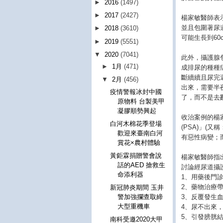
►
2016
(1497)
►
2017
(2427)
楊家敏醫師表
並且包圍著尿
►
2018
(3610)
可能生長到60c
►
2019
(5551)
▼
2020
(7041)
此外，攝護腺
►
1月
(471)
成排尿的種種
斷續續且尿完
▼
2月
(456)
出來，需要半
疫情警報冰封中國
了，而不是去
原物料 台製美甲
凝膠順勢興起
收治案例的楊
白河木棉花季登場
(PSA)」(
歡迎來臺南白河
有惡性病變；
賞花×農村體驗
黃鉅霖捐贈警會說
楊家敏醫師指
話的AED 搶救生
討論經尿道攝
命添利器
1、用藥後門
2、藥物治療
新冠肺炎期間 玉井
3、反覆發生
警加強攔查取締
大型重機車
4、尿不出來
5、引發膀胱
南科受邀2020大甲