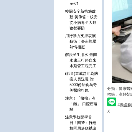
至6/1
校園安全新措施啟
動 黃偉哲：校安
從小病毒至大野
狼都要防
用行動力支持表演
藝術！臺南觀眾
熱情相挺
解決民生用水 臺南
永康王行路自來
水延管工程完工
(影音)東成醬油為防
疫人員送暖 贈
5000份熱食為奇
分類：健康醫
美醫院打氣
標籤：高雄榮
注意！「檳檳」有
「離」 口腔癌遠
#攝護腺
離
方
注意學校開學首
日！南警：行經
校園周邊應禮讓