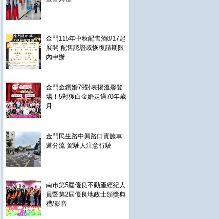
金門115年中秋配售酒8/17起
展開 配售認證或恢復請期限
內申辦
金門金鑽婚79對表揚溫馨登
場！5對獲白金婚走過70年歲
月
金門民生路中興路口實施車
道分流 駕駛人注意行駛
南市第5屆優良不動產經紀人
員暨第2屆優良地政士頒獎典
禮/影音