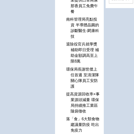
業提供口罩商康
那香員工免費午
餐
南科管理局亮點投
資 半導體晶圓的
診斷醫生-閎康科
技
退除役官兵就學獎
補助即日受理 補
助金額調高至上
限8萬
環保局長謝世傑上
任首週 至清潔隊
關心隊員工安防
護
提高資源回收率×事
業源頭減量 環保
局持續推工業區
隨袋徵收
落「食」6大類食物
建議量防疫 吃出
免疫力