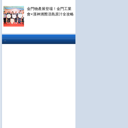
金門物產展登場！金門工業
會×漢神洲際浯島原汁全攻略
..