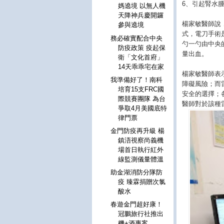
6、引起腎水
媽遶境 以無人機
天降神兵慶開鑼
楊家敏醫師說
參與遶境
式，電刀手術
務必確實配合中央
勺一勺由中央
防疫政策 疫起保
量出血。
衛「文化首府」
14天乖乖宅在家
楊家敏醫師表
我準備好了！南科
障礙風險；而
培育15支FRC國
安全的選擇；
際競賽團隊 為台
醫師對於該種
爭取4月美國底特
律門票
金門防疫再升級 楊
鎮浯視察尚義機
場首日執行紅外
線監測儀量體溫
助金湖消防分隊防
疫 臻霖捐贈次氯
酸水
春遊金門超好康！
冠鵬旅行社推出
機+酒專案