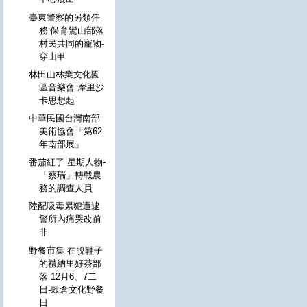
臺東警察的另類任
務 保育鸞山部落
村民共同的寵物-
穿山甲
林田山林業文化園
區音樂會 摩里沙
卡思想起
中華民國台灣南部
美術協會「第62
年南部展」
番茄紅了 星期人物-
「蔡瑞」轉戰農
務的調查人員
陸配吸毒累犯遭逮
警所內痛哭改前
非
野餐市集-在脫鞋子
的禮納里好茶部
落 12月6、7二
日-穀倉文化野餐
日