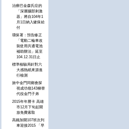
治療巴金森氏症的
「深層腦部刺激
器」將自104年1
月1日納入健保給
付
環保署：預告修正
「電動二輪車改
裝使用共通電池
補助辦法」延至
104.12.31日止
標準檢驗局針對六
大感熱紙來源進
行檢測
旅中金門同鄉會探
視成功嶺143梯替
代役金門子弟
2015年年曆卡 高雄
市12月下旬起開
放免費索取
高鐵加開107班次列
車迎接2015 「早