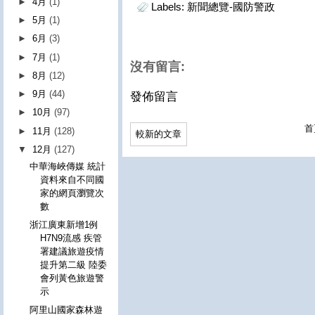
►
4月
(1)
Labels:
新聞總覽-國防警政
►
5月
(1)
►
6月
(3)
►
7月
(1)
沒有留言:
►
8月
(12)
►
9月
(44)
發佈留言
►
10月
(97)
首
►
11月
(128)
較新的文章
▼
12月
(127)
中華海峽傳媒 統計
資料來自不同國
家的網頁瀏覽次
數
浙江廣東新增1例
H7N9流感 疾管
署建議旅遊疫情
提升第二級 陸委
會列黃色旅遊警
示
阿里山國家森林遊