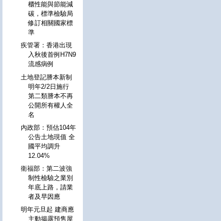
櫃性能與節能減
碳，標準檢驗局
修訂相關國家標
準
疾管署：香港出現
入秋後首例H7N9
流感病例
土地登記謄本新制
明年2/2日施行
第二類謄本不再
公開所有權人全
名
內政部：預估104年
公告土地現值 全
國平均調升
12.04%
衛福部：第二波強
制性檢驗之業別
年底上路，請業
者及早因應
明年元旦起 建商應
主動揭露預售屋