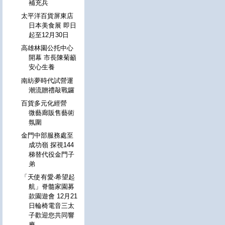
補充兵
太平洋百貨屏東店
日本美食展 即日
起至12月30日
高雄林園公托中心
開幕 市長陳菊籲
安心生養
南紡夢時代試營運
潮流贈禮敲戰鑼
百貨多元化經營
微藝廊販售藝術
氛圍
金門中部服務處至
成功嶺 探視144
梯替代役金門子
弟
「天使有愛‧希望起
航」脊髓家園募
款園遊會 12月21
日輪椅電音三太
子歡迎您共同響
應