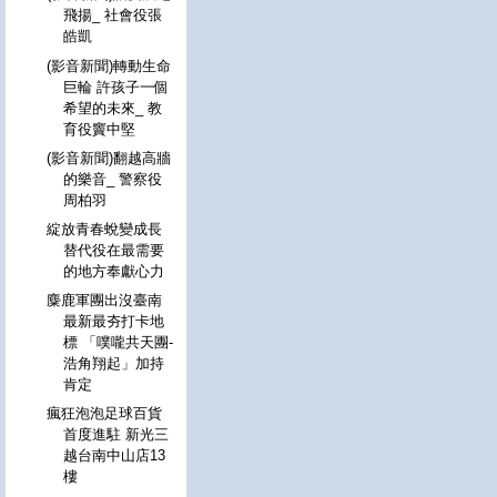
飛揚_ 社會役張
皓凱
(影音新聞)轉動生命
巨輪 許孩子一個
希望的未來_ 教
育役竇中堅
(影音新聞)翻越高牆
的樂音_ 警察役
周柏羽
綻放青春蛻變成長
替代役在最需要
的地方奉獻心力
麋鹿軍團出沒臺南
最新最夯打卡地
標 「噗嚨共天團-
浩角翔起」加持
肯定
瘋狂泡泡足球百貨
首度進駐 新光三
越台南中山店13
樓