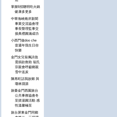
掌握6招聰明吃火鍋
健康多更多
中華海峽兩岸新聞
事業交流協會理
事長暨理監事交
接典禮圓滿成功
小西門做doo che
壹週年我生日你
快樂
金門女兒翁佩詩急
需捐款救助 翁氏
宗親會呼籲鄉親
雪中送炭
陳再旺話我故鄉 與
瓊林淵源
旅臺金門西園旅台
公共事務協會冬
至搓湯圓活動 感
性溫馨極至
旅台屏東金門同鄉