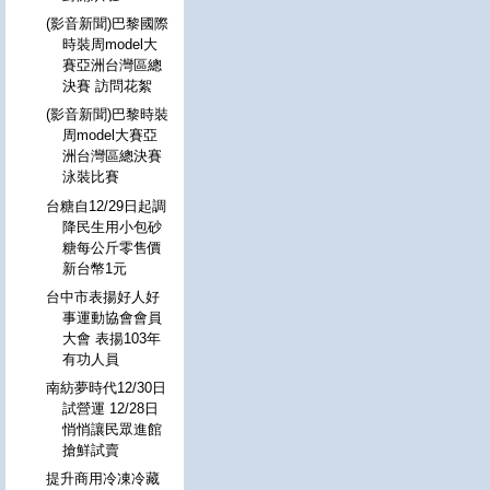
(影音新聞)巴黎國際
時裝周model大
賽亞洲台灣區總
決賽 訪問花絮
(影音新聞)巴黎時裝
周model大賽亞
洲台灣區總決賽
泳裝比賽
台糖自12/29日起調
降民生用小包砂
糖每公斤零售價
新台幣1元
台中市表揚好人好
事運動協會會員
大會 表揚103年
有功人員
南紡夢時代12/30日
試營運 12/28日
悄悄讓民眾進館
搶鮮試賣
提升商用冷凍冷藏