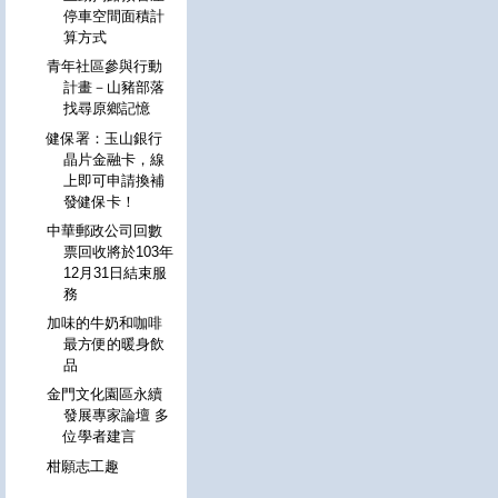
停車空間面積計
算方式
青年社區參與行動
計畫－山豬部落
找尋原鄉記憶
健保署：玉山銀行
晶片金融卡，線
上即可申請換補
發健保卡！
中華郵政公司回數
票回收將於103年
12月31日結束服
務
加味的牛奶和咖啡
最方便的暖身飲
品
金門文化園區永續
發展專家論壇 多
位學者建言
柑願志工趣