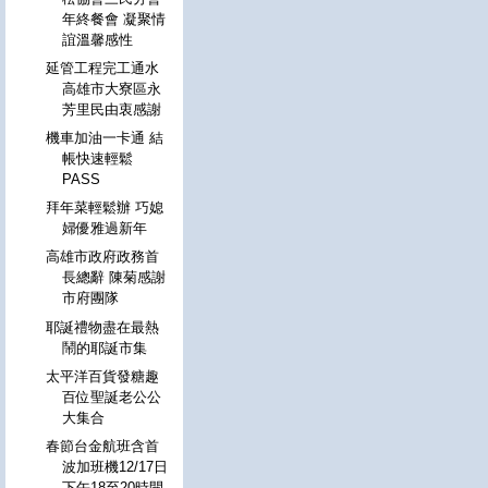
年終餐會 凝聚情
誼溫馨感性
延管工程完工通水
高雄市大寮區永
芳里民由衷感謝
機車加油一卡通 結
帳快速輕鬆
PASS
拜年菜輕鬆辦 巧媳
婦優雅過新年
高雄市政府政務首
長總辭 陳菊感謝
市府團隊
耶誕禮物盡在最熱
鬧的耶誕市集
太平洋百貨發糖趣
百位聖誕老公公
大集合
春節台金航班含首
波加班機12/17日
下午18至20時開