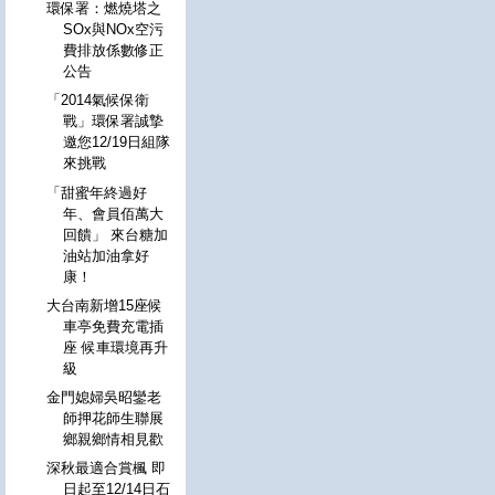
環保署：燃燒塔之
SOx與NOx空污
費排放係數修正
公告
「2014氣候保衛
戰」環保署誠摯
邀您12/19日組隊
來挑戰
「甜蜜年終過好
年、會員佰萬大
回饋」 來台糖加
油站加油拿好
康！
大台南新增15座候
車亭免費充電插
座 候車環境再升
級
金門媳婦吳昭鑾老
師押花師生聯展
鄉親鄉情相見歡
深秋最適合賞楓 即
日起至12/14日石