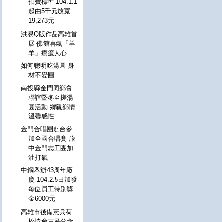
扣費標準 104.1.1
起由5千元放寬
19,273元
洪易Q版作品高雄首
展 佛館喜氣「羊
羊」療癒人心
如何聰明吃湯圓 身
材不變圓
南投縣金門同鄉會
聯誼暨冬至搓湯
圓活動 鄉親鄉情
溫馨感性
金門合唱團赴台參
加全國合唱賽 旅
中金門志工團加
油打氣
中鋼舉辦43周年廠
慶 104.2.5日加發
每位員工特別獎
金6000元
高雄市後備憲兵荷
松協會三民分會