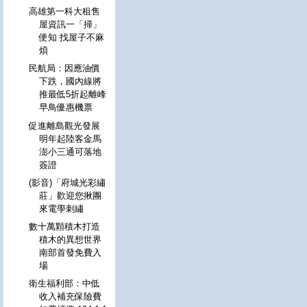
高雄第一科大租售
屋資訊一「掃」
便知 找屋子不麻
煩
民航局：因應油價
下跌，國內線將
推最低5折起離峰
早鳥優惠機票
促進離島觀光發展
明年起陸客金馬
澎小三通可落地
簽證
(影音)「府城光彩繡
莊」歡迎您揪團
來電學刺繡
數十萬顆積木打造
積木的異想世界
南部首發免費入
場
衛生福利部：中低
收入補充保險費