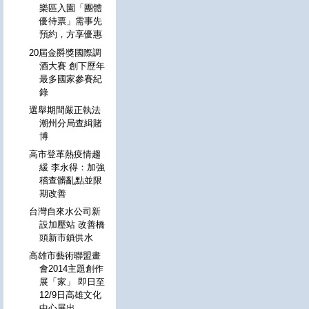
樂區入園「團體
優待票」需事先
預約，方享優惠
20屆金爵獎國際調
酒大賽 創下歷年
最多國家參賽紀
錄
選舉期間嚴正執法
潮州分局查緝賭
博
高市登革熱疫情趨
緩 李永得：加強
稽查髒亂點並限
期改善
台灣自來水公司新
設加壓站 改善橋
頭新市鎮供水
高雄市藝術聯盟畫
會2014主題創作
展「家」 即日至
12/9日高雄文化
中心展出