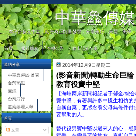
automaty do gier
中華鱻傳媒
本平台多元中立，期盼為正能量發聲，分享美好、美麗、美學，
首頁
報社簡介
本報公告
線上記者名單
連結分享
2014年12月9日星期二
(影音新聞)轉動生命巨輪
中華鱻傳媒-首頁
台灣高鐵
教育役竇中堅
臺鐵
【海峽兩岸新聞報記者于郁金/綜
台灣好行
竇中堅，有著與許多中輟生相仿的
嘉南藥理大學
自暴自棄，更感念養父母無條件付
要幫助的人。
首頁
替代役男竇中堅以過來人的心，感
文章
鬆手，在需最要的地方，奉獻自己