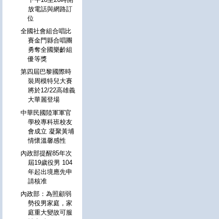
放電話與網路訂
位
全國社會組合唱比
賽金門縣合唱團
勇奪全國樂齡組
優等獎
第四屆巴黎國際時
裝周模特兒大賽
將於12/22高雄義
大華麗登場
中華民國陸軍軍官
學校專科班校友
會成立 凝聚黃埔
情懷溫馨感性
內政部提醒85年次
屆19歲役男 104
年起出境應先申
請核准
內政部：為照顧弱
勢役男家庭，家
庭重大變故可服