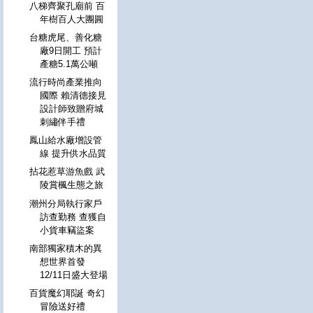
八梯齊聚孔廟前 百
年樹百人大團圓
台糖虎尾、善化糖
廠9日開工 預計
產糖5.1萬公噸
流行時尚產業推向
國際 賴清德接見
設計師致贈府城
刺繡伴手禮
鳳山給水廠增設管
線 提升供水品質
拈花惹草游魚戲 武
陵賞楓生態之旅
潮州分局執行家戶
訪查勤務 查獲自
小貨車竊盜案
南部獨家積木的異
想世界首發
12/11日盛大登場
百貨魔幻耶誕 奇幻
冒險送好禮