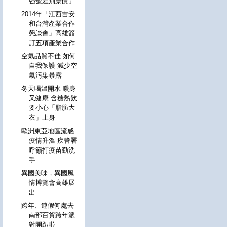
強號差別票價」
2014年「江西吉安
和台灣產業合作
懇談會」高雄簽
訂五項產業合作
空氣品質不佳 如何
自我保護 減少空
氣污染暴露
冬天喝溫開水 暖身
又健康 含糖熱飲
要小心「脂肪大
衣」上身
歐洲東亞地區流感
疫情升溫 疾管署
呼籲打疫苗勤洗
手
異國美味，異國風
情博覽會高雄展
出
跨年、連假何處去
南部百貨跨年派
對開趴啦