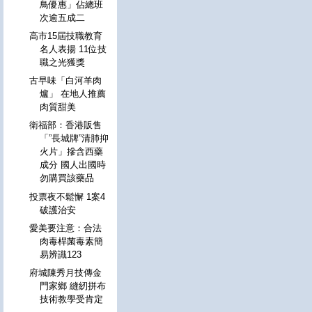
鳥優惠」佔總班
次逾五成二
高市15屆技職教育
名人表揚 11位技
職之光獲獎
古早味「白河羊肉
爐」 在地人推薦
肉質甜美
衛福部：香港販售
「”長城牌”清肺抑
火片」摻含西藥
成分 國人出國時
勿購買該藥品
投票夜不鬆懈 1案4
破護治安
愛美要注意：合法
肉毒桿菌毒素簡
易辨識123
府城陳秀月技傳金
門家鄉 縫紉拼布
技術教學受肯定