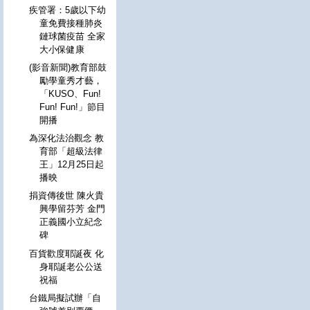
疾管署：5歲以下幼
童免費接種肺炎
鏈球菌疫苗 全家
大小保健康
(影音新聞)教育部鼓
勵學童秀才藝，
「KUSO、Fun!
Fun! Fun!」節目
開播
為深化法治觀念 教
育部「超級法律
王」12月25日起
播映
捐資傳後世 陳火貴
興學留芬芳 金門
正義國小立紀念
碑
百貨歡度耶誕夜 化
身耶誕老公公送
祝福
台鐵局擬試辦「自