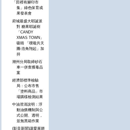
「田裡有腳印市
集」綠色保育成
果發表會
府城最盛大耶誕派
對 糖果耶誕樹
「CANDY
XMAS TOWN」
吸睛 「噗嚨共天
團-浩角翔起」加
持
潮州分局取締砂石
車一併查獲毒品
案
經濟部標準檢驗
局：公布市售
「塗料商品」市
場購樣檢測結果
中油澄清說明：浮
動油價機制與公
式公開、透明，
並無黑箱作業
(影音新聞)讓愛展翅