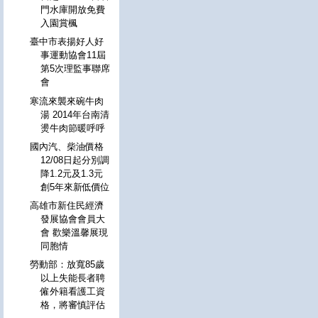
門水庫開放免費
入園賞楓
臺中市表揚好人好
事運動協會11屆
第5次理監事聯席
會
寒流來襲來碗牛肉
湯 2014年台南清
燙牛肉節暖呼呼
國內汽、柴油價格
12/08日起分別調
降1.2元及1.3元
創5年來新低價位
高雄市新住民經濟
發展協會會員大
會 歡樂溫馨展現
同胞情
勞動部：放寬85歲
以上失能長者聘
僱外籍看護工資
格，將審慎評估