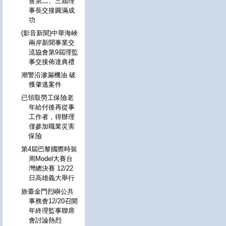
會第二、三屆理
事長交接圓滿成
功
(影音新聞)中華海峽
兩岸新聞事業交
流協會第9屆理監
事交接佈達典禮
潮警沿滲漏機油 破
獲肇逃案件
已領取勞工保險老
年給付後再從事
工作者，得辦理
僅參加職業災害
保險
第4屆巴黎國際時裝
周Model大賽台
灣總決賽 12/22
日高雄義大舉行
旅臺金門烈嶼公共
事務會12/20召開
年終理監事聯席
會討論熱烈