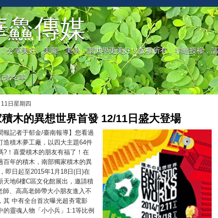
華鱻傳媒
，分享美好、美麗、美學，讓世界更美好！版權所有，非經授權，
記者名單
月11日星期四
積木的異想世界首發 12/11日盛大登場
聞報記者于郁金/臺南報導】您看過
打造積木夢工廠，以四大主題64件
嗎?！喜愛積木的朋友有福了！在
過百年的積木，南部獨家積木的異
即日起至2015年1月18日(日)在
新天地6樓C區文化館展出，邀請積
O老師、高高老師帶大小朋友進入不
，其 中有全台首次曝光超夯電影
中的靈魂人物「小小兵」1:1等比例