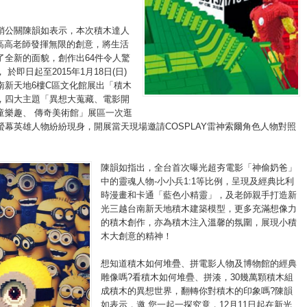
銷公關陳韻如表示，本次積木達人
、高高老師發揮無限的創意，將生活
了全新的面貌，創作出64件令人驚
於即日起至2015年1月18日(日)
南新天地6樓C區文化館展出「積木
，四大主題「異想大蒐藏、電影開
玩童樂趣、 傳奇美術館」展區一次逛
螢幕英雄人物紛紛現身，開展當天現場邀請COSPLAY雷神索爾角色人物對照
陳韻如指出，全台首次曝光超夯電影「神偷奶爸」
中的靈魂人物-小小兵1:1等比例，呈現及經典比利
時漫畫和卡通「藍色小精靈」，及老師親手打造新
光三越台南新天地積木建築模型，更多充滿想像力
的積木創作，亦為積木注入溫馨的氛圍，展現小積
木大創意的精神！
想知道積木如何堆疊、拼電影人物及博物館的經典
雕像嗎?看積木如何堆疊、拼湊，30幾萬顆積木組
成積木的異想世界，翻轉你對積木的印象嗎?陳韻
如表示，邀 您一起一探究竟，12月11日起在新光