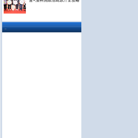
會×漢神洲際浯島原汁全攻略
..