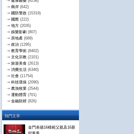
⇢
健康醫藥
(6236)
⇢
兩岸
(642)
⇢
國防警政
(15319)
⇢
國際
(222)
⇢
地方
(2035)
⇢
娛樂影劇
(807)
⇢
房地產
(689)
⇢
政治
(1295)
⇢
教育學術
(8402)
⇢
文化宗教
(2101)
⇢
旅遊美食
(2613)
⇢
消費生活
(6340)
⇢
社會
(11754)
⇢
科技環保
(2090)
⇢
農漁牧業
(2544)
⇢
運動體育
(701)
⇢
金融財經
(826)
熱門文章
金門表揚16模範父親及16新
好爸爸