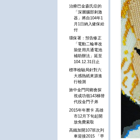
治療巴金森氏症的
「深層腦部刺激
器」將自104年1
月1日納入健保給
付
環保署：預告修正
「電動二輪車改
裝使用共通電池
補助辦法」延至
104.12.31日止
標準檢驗局針對六
大感熱紙來源進
行檢測
旅中金門同鄉會探
視成功嶺143梯替
代役金門子弟
2015年年曆卡 高雄
市12月下旬起開
放免費索取
高鐵加開107班次列
車迎接2015 「早