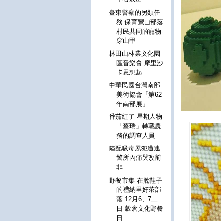
臺東警察的另類任
務 保育鸞山部落
村民共同的寵物-
穿山甲
林田山林業文化園
區音樂會 摩里沙
卡思想起
中華民國台灣南部
美術協會「第62
年南部展」
番茄紅了 星期人物-
「蔡瑞」轉戰農
務的調查人員
陸配吸毒累犯遭逮
警所內痛哭改前
非
野餐市集-在脫鞋子
的禮納里好茶部
落 12月6、7二
日-穀倉文化野餐
日