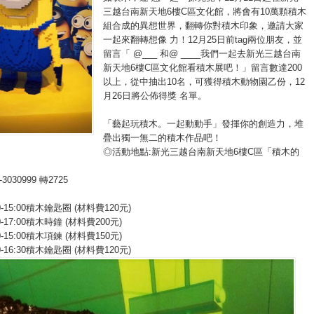
三越台南新天地6樓C區文化館，將會有10萬顆積木
組合成的異想世界，翻轉你對積木印象，邀請大家
一起來翻轉想像 力！12月25日前tag兩位朋友，並
留言「 @___ 和@ ____我們一起去新光三越台南
新天地6樓C區文化館看積木展吧！」留言數達200
以上，從中抽出10名，可獲得積木動物園乙份，12
月26日將公佈得獎 名單。
「藝起玩積木。一起動動手」發揮你的創造力，堆
疊出獨一無二的積木作品吧！
◎活動地點:新光三越台南新天地6樓C區「積木的
030999 轉2725
:00-15:00積木鑰匙圈 (材料費120元)
:30-17:00積木時鐘 (材料費200元)
:00-15:00積木項鍊 (材料費150元)
:30-16:30積木鑰匙圈 (材料費120元)