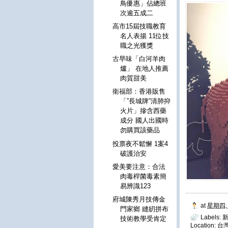
鳥優惠」佔總班
次逾五成二
高市15屆技職教育
名人表揚 11位技
職之光獲獎
古早味「白河羊肉
爐」 在地人推薦
肉質甜美
衛福部：香港販售
「”長城牌”清肺抑
火片」摻含西藥
成分 國人出國時
勿購買該藥品
投票夜不鬆懈 1案4
破護治安
愛美要注意：合法
肉毒桿菌毒素簡
易辨識123
府城陳秀月技傳金
at
星期四, 
門家鄉 縫紉拼布
Labels:
技術教學受肯定
Location:
台