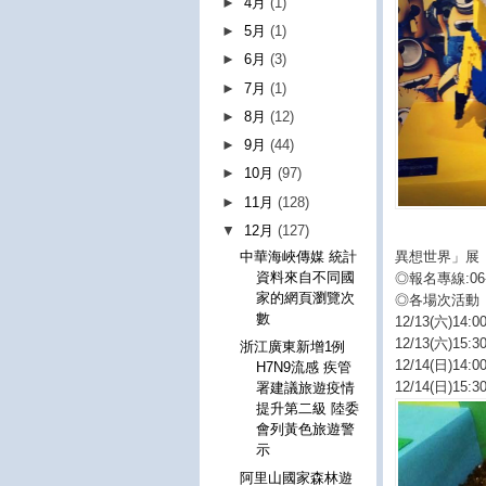
►
4月
(1)
►
5月
(1)
►
6月
(3)
►
7月
(1)
►
8月
(12)
►
9月
(44)
►
10月
(97)
►
11月
(128)
▼
12月
(127)
異想世界」展
中華海峽傳媒 統計
資料來自不同國
◎報名專線:06-3
家的網頁瀏覽次
◎各場次活動
數
12/13(六)14
12/13(六)15
浙江廣東新增1例
12/14(日)14
H7N9流感 疾管
12/14(日)15
署建議旅遊疫情
提升第二級 陸委
會列黃色旅遊警
示
阿里山國家森林遊