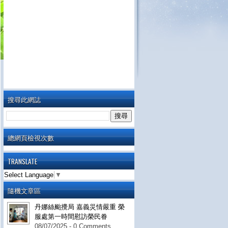
搜尋此網誌
總網頁檢視次數
TRANSLATE
Select Language
▼
隨機文章區
丹娜絲颱攪局 嘉義災情嚴重 榮
服處第一時間慰訪榮民眷
08/07/2025 - 0 Comments