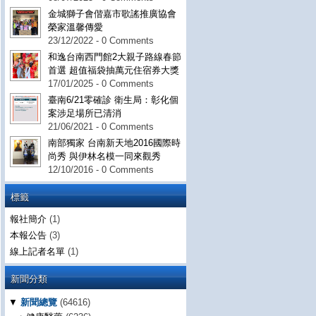
金城獅子會偕嘉市歌謠推廣協會
榮家溫馨傳愛
23/12/2022 - 0 Comments
和逸台南西門館2大親子路線春節
首選 超值福袋抽萬元住宿券大獎
17/01/2025 - 0 Comments
臺南6/21零確診 衛生局：彰化個
案涉足場所已清消
21/06/2021 - 0 Comments
南部獨家 台南新天地2016國際時
尚秀 與伊林名模一同來觀秀
12/10/2016 - 0 Comments
標籤
報社簡介
(1)
本報公告
(3)
線上記者名單
(1)
新聞分類
▼
新聞總覽
(64616)