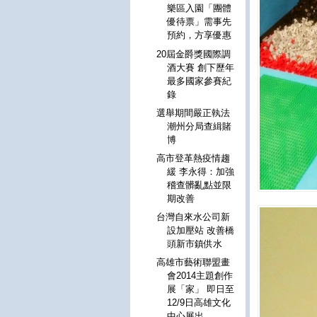
樂區入園「團體
優待票」需事先
預約，方享優惠
20屆金爵獎國際調
酒大賽 創下歷年
最多國家參賽紀
錄
選舉期間嚴正執法
潮州分局查緝賭
博
高市登革熱疫情趨
緩 李永得：加強
稽查髒亂點並限
期改善
台灣自來水公司新
設加壓站 改善橋
頭新市鎮供水
高雄市藝術聯盟畫
會2014主題創作
展「家」 即日至
12/9日高雄文化
中心展出