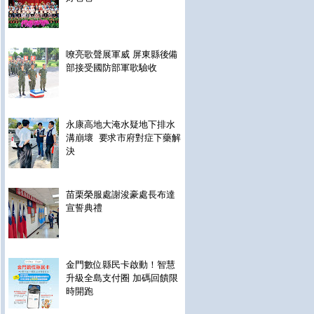
嘹亮歌聲展軍威 屏東縣後備
部接受國防部軍歌驗收
永康高地大淹水疑地下排水
溝崩壞 要求市府對症下藥解
決
苗栗榮服處謝浚豪處長布達
宣誓典禮
金門數位縣民卡啟動！智慧
升級全島支付圈 加碼回饋限
時開跑