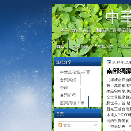
automaty do gier
中
本平台多元中立，期盼為正能量發聲
首頁
報社簡介
本報公告
線上
連結分享
2014年12
南部獨家
中華鱻傳媒-首頁
台灣高鐵
【海峽兩岸新
數十萬顆積木
臺鐵
作品完整呈現
台灣好行
全世界風靡超
嘉南藥理大學
想世界」首 發，
新光三越台南
首頁
木達人YOY
同的視覺饗宴
文章
「神偷奶爸」