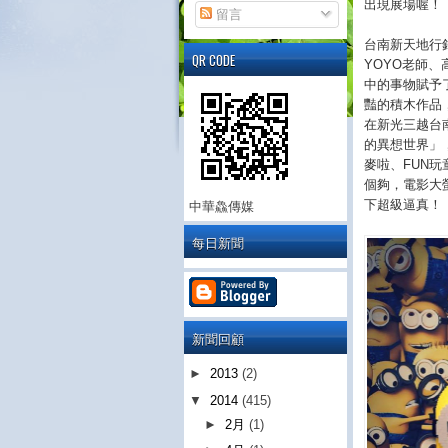
出現展場喔！
留言
台南新天地行
QR CODE
YOYO老師
中的事物賦予
豔的積木作品， 
在新光三越台
的異想世界」
麥啦、FUN
個夠，電影大
下超級逼真！
中華鱻傳媒
每日新聞
新聞回顧
►
2013
(2)
▼
2014
(415)
►
2月
(1)