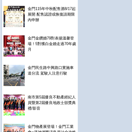
金門115年中秋配售酒8/17起
展開 配售認證或恢復請期限
內申辦
金門金鑽婚79對表揚溫馨登
場！5對獲白金婚走過70年歲
月
金門民生路中興路口實施車
道分流 駕駛人注意行駛
南市第5屆優良不動產經紀人
員暨第2屆優良地政士頒獎典
禮/影音
金門物產展登場！金門工業