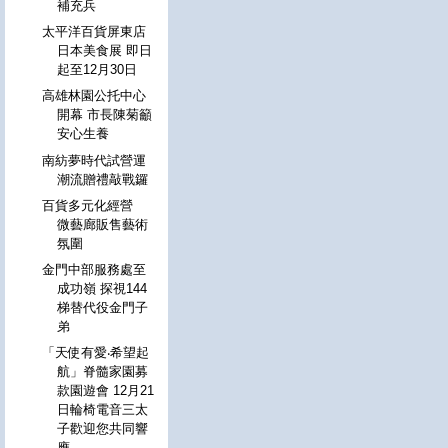
補充兵
太平洋百貨屏東店
日本美食展 即日
起至12月30日
高雄林園公托中心
開幕 市長陳菊籲
安心生養
南紡夢時代試營運
潮流贈禮敲戰鑼
百貨多元化經營
微藝廊販售藝術
氛圍
金門中部服務處至
成功嶺 探視144
梯替代役金門子
弟
「天使有愛‧希望起
航」脊髓家園募
款園遊會 12月21
日輪椅電音三太
子歡迎您共同響
應