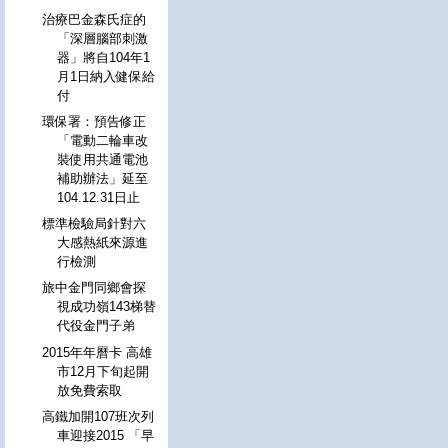
治療巴金森氏症的
「深層腦部刺激
器」將自104年1
月1日納入健保給
付
環保署：預告修正
「電動二輪車改
裝使用共通電池
補助辦法」延至
104.12.31日止
標準檢驗局針對六
大感熱紙來源進
行檢測
旅中金門同鄉會探
視成功嶺143梯替
代役金門子弟
2015年年曆卡 高雄
市12月下旬起開
放免費索取
高鐵加開107班次列
車迎接2015 「早