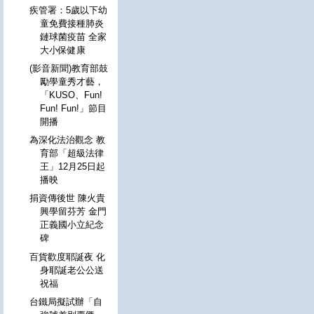
疾管署：5歲以下幼
童免費接種肺炎
鏈球菌疫苗 全家
大小保健康
(影音新聞)教育部鼓
勵學童秀才藝，
「KUSO、Fun!
Fun! Fun!」節目
開播
為深化法治觀念 教
育部「超級法律
王」12月25日起
播映
捐資傳後世 陳火貴
興學留芬芳 金門
正義國小立紀念
碑
百貨歡度耶誕夜 化
身耶誕老公公送
祝福
台鐵局擬試辦「自