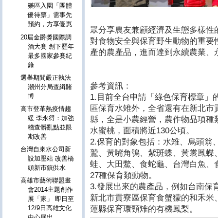
樂區入園「團體
優待票」需事先
預約，方享優惠
眾分享農友兼顧經濟及生態多樣性
20屆金爵獎國際調
對食物安全與保育野生動物的重要
酒大賽 創下歷年
產的農產品，進而達到永續農業、
最多國家參賽紀
錄
選舉期間嚴正執法
參考資訊：
潮州分局查緝賭
1.目前全台申請「綠色保育標章」
博
區保育水雉外，全省還有在新北市
高市登革熱疫情趨
緩 李永得：加強
縣，全是小農經營，農作物品項種
稽查髒亂點並限
水蜜桃，面積將近130公頃。
期改善
2.保育的對象包括：水雉、烏頭翁
台灣自來水公司新
鷲、黃嘴角鴞、紫斑蝶、黃裳鳳蝶
設加壓站 改善橋
蛙、大田鱉、食蛇龜、台灣白魚、
頭新市鎮供水
27種保育類動物。
高雄市藝術聯盟畫
3.發展出來的農產品，例如台南保
會2014主題創作
新北市貢寮區保育食蟹獴的和禾米
展「家」 即日至
蓮縣保育環頸雉的有機鳳梨。
12/9日高雄文化
中心展出