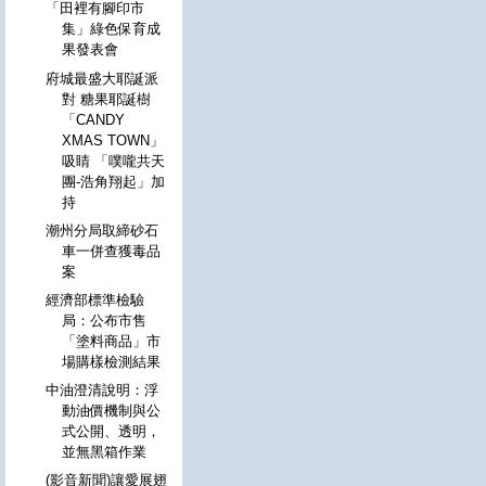
「田裡有腳印市
集」綠色保育成
果發表會
府城最盛大耶誕派
對 糖果耶誕樹
「CANDY
XMAS TOWN」
吸睛 「噗嚨共天
團-浩角翔起」加
持
潮州分局取締砂石
車一併查獲毒品
案
經濟部標準檢驗
局：公布市售
「塗料商品」市
場購樣檢測結果
中油澄清說明：浮
動油價機制與公
式公開、透明，
並無黑箱作業
(影音新聞)讓愛展翅