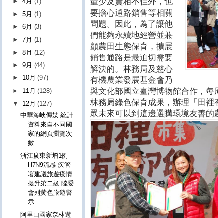
量少及賣相不佳外，也
►
4月
(1)
要擔心通路銷售等相關
►
5月
(1)
問題。因此，為了讓他
►
6月
(3)
們能夠永續地經營並兼
►
7月
(1)
顧農田生態保育，擴展
►
8月
(12)
銷售通路是最迫切需要
►
9月
(44)
解決的。林務局及慈心
►
10月
(97)
有機農業發展基金會乃
與文化部國立臺灣博物館合作，每
►
11月
(128)
林務局綠色保育成果，辦理「田裡
▼
12月
(127)
眾未來可以到這邊選購環境友善的
中華海峽傳媒 統計
資料來自不同國
家的網頁瀏覽次
數
浙江廣東新增1例
H7N9流感 疾管
署建議旅遊疫情
提升第二級 陸委
會列黃色旅遊警
示
阿里山國家森林遊