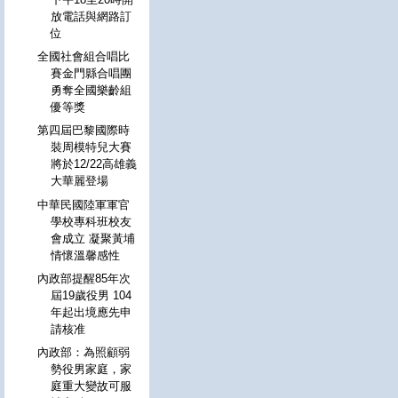
放電話與網路訂
位
全國社會組合唱比
賽金門縣合唱團
勇奪全國樂齡組
優等獎
第四屆巴黎國際時
裝周模特兒大賽
將於12/22高雄義
大華麗登場
中華民國陸軍軍官
學校專科班校友
會成立 凝聚黃埔
情懷溫馨感性
內政部提醒85年次
屆19歲役男 104
年起出境應先申
請核准
內政部：為照顧弱
勢役男家庭，家
庭重大變故可服