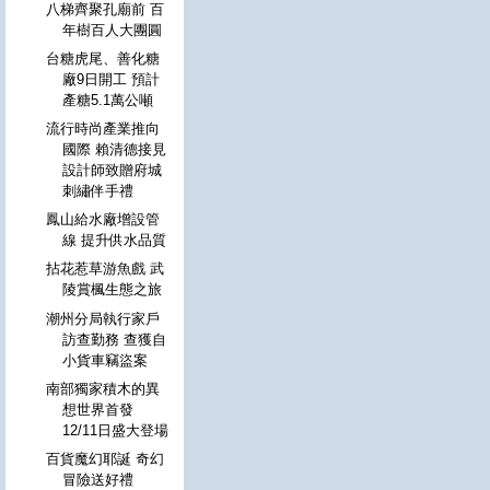
八梯齊聚孔廟前 百
年樹百人大團圓
台糖虎尾、善化糖
廠9日開工 預計
產糖5.1萬公噸
流行時尚產業推向
國際 賴清德接見
設計師致贈府城
刺繡伴手禮
鳳山給水廠增設管
線 提升供水品質
拈花惹草游魚戲 武
陵賞楓生態之旅
潮州分局執行家戶
訪查勤務 查獲自
小貨車竊盜案
南部獨家積木的異
想世界首發
12/11日盛大登場
百貨魔幻耶誕 奇幻
冒險送好禮