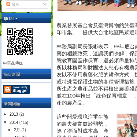
留言
QR CODE
農業發展基金會及臺灣博物館於臺
印市集」，提供大台北地區民眾選
林務局副局長張彬表示，98年底
藥的稻穀致死，這讓我們瞭解，保
態教育園區作保育，還必須盡量排
中華鱻傳媒
所以林務局和財團法人慈心有機農
每日新聞
友以不使用農藥化肥的耕作方式，採
或特殊需保護生物的各種管理措施
所生產之農產品並不得檢出農藥殘
並在100年推出「綠色保育標章」
產的農產品。
新聞回顧
►
2013
(2)
這些關愛環境注重生態
▼
2014
(415)
的農夫卻常處於弱勢，
►
2月
(1)
除了得面對成本高、產