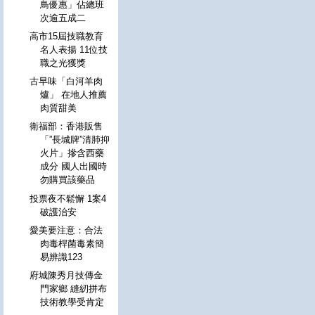
鳥優惠」佔總班
次逾五成二
高市15屆技職教育
名人表揚 11位技
職之光獲獎
古早味「白河羊肉
爐」 在地人推薦
肉質甜美
衛福部：香港販售
「”長城牌”清肺抑
火片」摻含西藥
成分 國人出國時
勿購買該藥品
投票夜不鬆懈 1案4
破護治安
愛美要注意：合法
肉毒桿菌毒素簡
易辨識123
府城陳秀月技傳金
門家鄉 縫紉拼布
技術教學受肯定