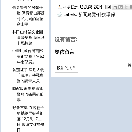
at
星期一, 12月 08, 2014
臺東警察的另類任
務 保育鸞山部落
Labels:
新聞總覽-科技環保
村民共同的寵物-
穿山甲
林田山林業文化園
區音樂會 摩里沙
沒有留言:
卡思想起
中華民國台灣南部
發佈留言
美術協會「第62
年南部展」
首
較新的文章
番茄紅了 星期人物-
「蔡瑞」轉戰農
務的調查人員
陸配吸毒累犯遭逮
警所內痛哭改前
非
野餐市集-在脫鞋子
的禮納里好茶部
落 12月6、7二
日-穀倉文化野餐
日