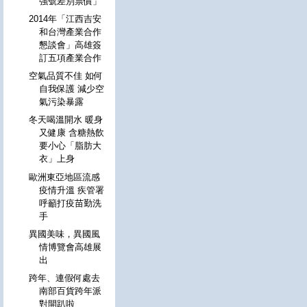
強號差別票價」
2014年「江西吉安
和台灣產業合作
懇談會」高雄簽
訂五項產業合作
空氣品質不佳 如何
自我保護 減少空
氣污染暴露
冬天喝溫開水 暖身
又健康 含糖熱飲
要小心「脂肪大
衣」上身
歐洲東亞地區流感
疫情升溫 疾管署
呼籲打疫苗勤洗
手
異國美味，異國風
情博覽會高雄展
出
跨年、連假何處去
南部百貨跨年派
對開趴啦