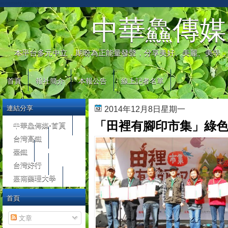
automaty do gier
中華鱻傳媒
本平台多元中立，期盼為正能量發聲，分享美好、美麗、美學，
首頁
報社簡介
本報公告
線上記者名單
連結分享
2014年12月8日星期一
「田裡有腳印市集」綠
中華鱻傳媒-首頁
台灣高鐵
臺鐵
台灣好行
嘉南藥理大學
首頁
文章