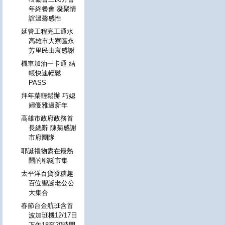
年終餐會 凝聚情
誼溫馨感性
延管工程完工通水
高雄市大寮區永
芳里民由衷感謝
機車加油一卡通 結
帳快速輕鬆
PASS
拜年菜輕鬆辦 巧媳
婦優雅過新年
高雄市政府政務首
長總辭 陳菊感謝
市府團隊
耶誕禮物盡在最熱
鬧的耶誕市集
太平洋百貨發糖趣
百位聖誕老公公
大集合
春節台金航班含首
波加班機12/17日
下午18至20時開