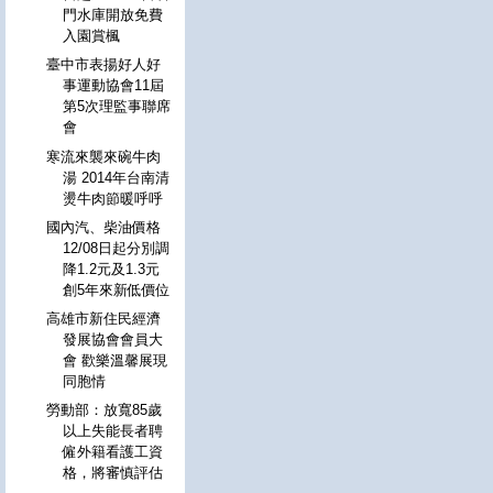
門水庫開放免費
入園賞楓
臺中市表揚好人好
事運動協會11屆
第5次理監事聯席
會
寒流來襲來碗牛肉
湯 2014年台南清
燙牛肉節暖呼呼
國內汽、柴油價格
12/08日起分別調
降1.2元及1.3元
創5年來新低價位
高雄市新住民經濟
發展協會會員大
會 歡樂溫馨展現
同胞情
勞動部：放寬85歲
以上失能長者聘
僱外籍看護工資
格，將審慎評估