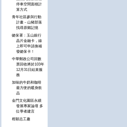
停車空間面積計
算方式
青年社區參與行動
計畫－山豬部落
找尋原鄉記憶
健保署：玉山銀行
晶片金融卡，線
上即可申請換補
發健保卡！
中華郵政公司回數
票回收將於103年
12月31日結束服
務
加味的牛奶和咖啡
最方便的暖身飲
品
金門文化園區永續
發展專家論壇 多
位學者建言
柑願志工趣