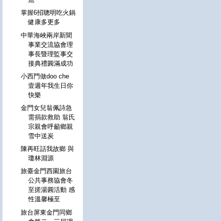
掌握6招聰明吃火鍋
健康多更多
中華海峽兩岸新聞
事業交流協會理
事長暨理監事交
接典禮圓滿成功
小西門做doo che
壹週年我生日你
快樂
金門女兒翁佩詩急
需捐款救助 翁氏
宗親會呼籲鄉親
雪中送炭
陳再旺話我故鄉 與
瓊林淵源
旅臺金門西園旅台
公共事務協會冬
至搓湯圓活動 感
性溫馨極至
旅台屏東金門同鄉