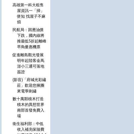
高雄第一科大租售
屋資訊一「掃」
便知 找屋子不麻
煩
民航局：因應油價
下跌，國內線將
推最低5折起離峰
早鳥優惠機票
促進離島觀光發展
明年起陸客金馬
澎小三通可落地
簽證
(影音)「府城光彩繡
莊」歡迎您揪團
來電學刺繡
數十萬顆積木打造
積木的異想世界
南部首發免費入
場
衛生福利部：中低
收入補充保險費