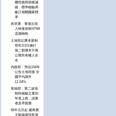
櫃性能與節能減
碳，標準檢驗局
修訂相關國家標
準
疾管署：香港出現
入秋後首例H7N9
流感病例
土地登記謄本新制
明年2/2日施行
第二類謄本不再
公開所有權人全
名
內政部：預估104年
公告土地現值 全
國平均調升
12.04%
衛福部：第二波強
制性檢驗之業別
年底上路，請業
者及早因應
明年元旦起 建商應
主動揭露預售屋