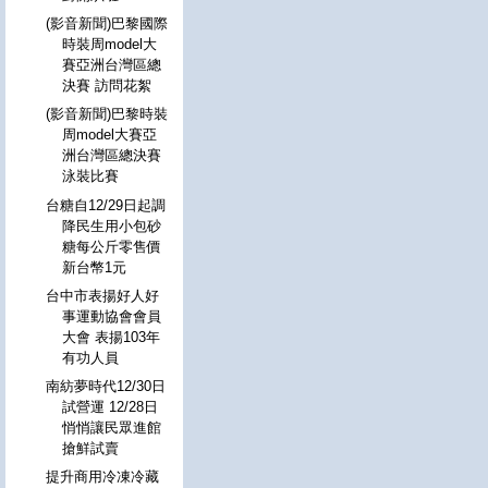
(影音新聞)巴黎國際
時裝周model大
賽亞洲台灣區總
決賽 訪問花絮
(影音新聞)巴黎時裝
周model大賽亞
洲台灣區總決賽
泳裝比賽
台糖自12/29日起調
降民生用小包砂
糖每公斤零售價
新台幣1元
台中市表揚好人好
事運動協會會員
大會 表揚103年
有功人員
南紡夢時代12/30日
試營運 12/28日
悄悄讓民眾進館
搶鮮試賣
提升商用冷凍冷藏