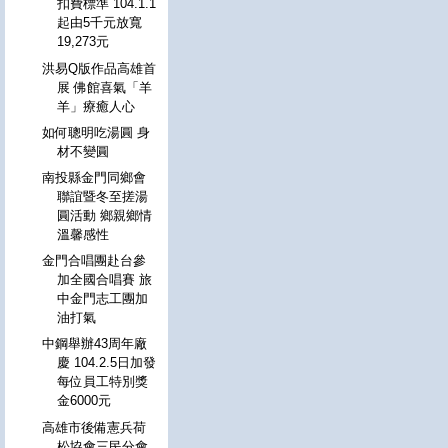
扣費標準 104.1.1
起由5千元放寬
19,273元
洪易Q版作品高雄首
展 佛館喜氣「羊
羊」療癒人心
如何聰明吃湯圓 身
材不變圓
南投縣金門同鄉會
聯誼暨冬至搓湯
圓活動 鄉親鄉情
溫馨感性
金門合唱團赴台參
加全國合唱賽 旅
中金門志工團加
油打氣
中鋼舉辦43周年廠
慶 104.2.5日加發
每位員工特別獎
金6000元
高雄市後備憲兵荷
松協會三民分會