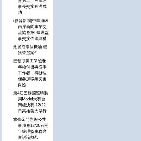
會第二、三屆理
事長交接圓滿成
功
(影音新聞)中華海峽
兩岸新聞事業交
流協會第9屆理監
事交接佈達典禮
潮警沿滲漏機油 破
獲肇逃案件
已領取勞工保險老
年給付後再從事
工作者，得辦理
僅參加職業災害
保險
第4屆巴黎國際時裝
周Model大賽台
灣總決賽 12/22
日高雄義大舉行
旅臺金門烈嶼公共
事務會12/20召開
年終理監事聯席
會討論熱烈