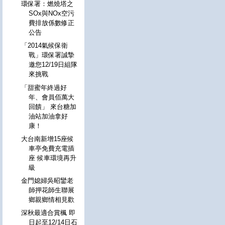
環保署：燃燒塔之
SOx與NOx空污
費排放係數修正
公告
「2014氣候保衛
戰」環保署誠摯
邀您12/19日組隊
來挑戰
「甜蜜年終過好
年、會員佰萬大
回饋」 來台糖加
油站加油拿好
康！
大台南新增15座候
車亭免費充電插
座 候車環境再升
級
金門媳婦吳昭鑾老
師押花師生聯展
鄉親鄉情相見歡
深秋最適合賞楓 即
日起至12/14日石