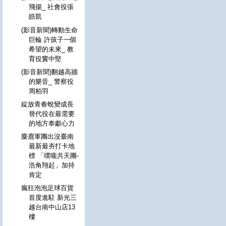
飛揚_ 社會役張
皓凱
(影音新聞)轉動生命
巨輪 許孩子一個
希望的未來_ 教
育役竇中堅
(影音新聞)翻越高牆
的樂音_ 警察役
周柏羽
綻放青春蛻變成長
替代役在最需要
的地方奉獻心力
麋鹿軍團出沒臺南
最新最夯打卡地
標 「噗嚨共天團-
浩角翔起」加持
肯定
瘋狂泡泡足球百貨
首度進駐 新光三
越台南中山店13
樓