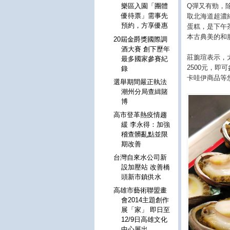
Q彈又有勁，
樂區入園「團體
優待票」需事先
取北海道超濃
預約，方享優惠
蛋糕，是下午
本古典美的和
20屆金爵獎國際調
酒大賽 創下歷年
莊旎瑄表示，
最多國家參賽紀
2500元，即
錄
卡哇伊商品等
選舉期間嚴正執法
潮州分局查緝賭
博
高市登革熱疫情趨
緩 李永得：加強
稽查髒亂點並限
期改善
台灣自來水公司新
設加壓站 改善橋
頭新市鎮供水
高雄市藝術聯盟畫
會2014主題創作
展「家」 即日至
12/9日高雄文化
中心展出