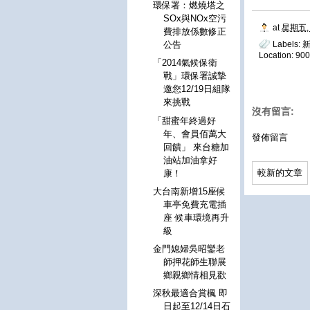
環保署：燃燒塔之
SOx與NOx空污
at
星期五, 
費排放係數修正
Labels:
公告
Location:
9
「2014氣候保衛
戰」環保署誠摯
邀您12/19日組隊
來挑戰
沒有留言:
「甜蜜年終過好
年、會員佰萬大
發佈留言
回饋」 來台糖加
油站加油拿好
較新的文章
康！
大台南新增15座候
車亭免費充電插
座 候車環境再升
級
金門媳婦吳昭鑾老
師押花師生聯展
鄉親鄉情相見歡
深秋最適合賞楓 即
日起至12/14日石