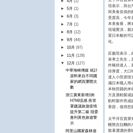
►
4月
(1)
瑄表示，與台
►
5月
(1)
與美食並俱的
►
6月
(3)
受度高，今年
本美食展，將
►
7月
(1)
現場實演，親
►
8月
(12)
置日本般的可
►
9月
(44)
化。
►
10月
(97)
莊旎瑄表示，
►
11月
(128)
泉孝之先生，
▼
12月
(127)
炸豬排達人，
中華海峽傳媒 統計
排厚度，大口
資料來自不同國
達人小田原恆
家的網頁瀏覽次
滿日本職人用
數
本秋田縣的米
方及酒粕製成
浙江廣東新增1例
H7N9流感 疾管
餡料製作而成
署建議旅遊疫情
香甜，值得您
提升第二級 陸委
會列黃色旅遊警
太平洋百貨屏
示
幌熊吉拉麵的
散著濃濃的香
阿里山國家森林遊