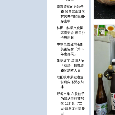
臺東警察的另類任
務 保育鸞山部落
村民共同的寵物-
穿山甲
林田山林業文化園
區音樂會 摩里沙
卡思想起
中華民國台灣南部
美術協會「第62
年南部展」
番茄紅了 星期人物-
「蔡瑞」轉戰農
務的調查人員
陸配吸毒累犯遭逮
警所內痛哭改前
非
野餐市集-在脫鞋子
的禮納里好茶部
落 12月6、7二
日-穀倉文化野餐
日