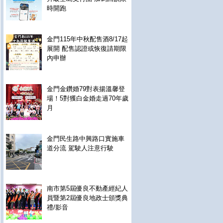
時開跑
金門115年中秋配售酒8/17起
展開 配售認證或恢復請期限
內申辦
金門金鑽婚79對表揚溫馨登
場！5對獲白金婚走過70年歲
月
金門民生路中興路口實施車
道分流 駕駛人注意行駛
南市第5屆優良不動產經紀人
員暨第2屆優良地政士頒獎典
禮/影音