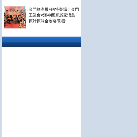
金門物產展+阿特登場！金門
工業會×漢神巨蛋19家浯島
原汁原味全攻略/影音
..