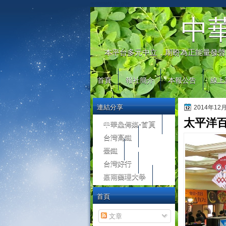
automaty do gier
中
本平台多元中立，期盼為正能量發聲
首頁
報社簡介
本報公告
線上
連結分享
2014年12
太平洋百
中華鱻傳媒-首頁
台灣高鐵
臺鐵
台灣好行
嘉南藥理大學
首頁
文章