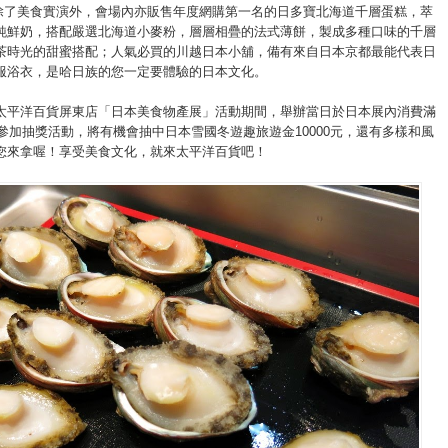
除了美食實演外，會場內亦販售年度網購第一名的日多寶北海道千層蛋糕，萃
純鮮奶，搭配嚴選北海道小麥粉，層層相疊的法式薄餅，製成多種口味的千層
茶時光的甜蜜搭配；人氣必買的川越日本小舖，備有來自日本京都最能代表日
服浴衣，是哈日族的您一定要體驗的日本文化。
太平洋百貨屏東店「日本美食物產展」活動期間，舉辦當日於日本展內消費滿
可參加抽獎活動，將有機會抽中日本雪國冬遊趣旅遊金10000元，還有多樣和風
您來拿喔！享受美食文化，就來太平洋百貨吧！