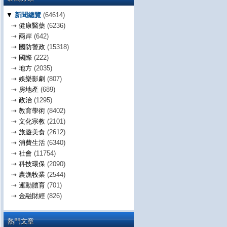
▼
新聞總覽
(64614)
⇢
健康醫藥
(6236)
⇢
兩岸
(642)
⇢
國防警政
(15318)
⇢
國際
(222)
⇢
地方
(2035)
⇢
娛樂影劇
(807)
⇢
房地產
(689)
⇢
政治
(1295)
⇢
教育學術
(8402)
⇢
文化宗教
(2101)
⇢
旅遊美食
(2612)
⇢
消費生活
(6340)
⇢
社會
(11754)
⇢
科技環保
(2090)
⇢
農漁牧業
(2544)
⇢
運動體育
(701)
⇢
金融財經
(826)
熱門文章