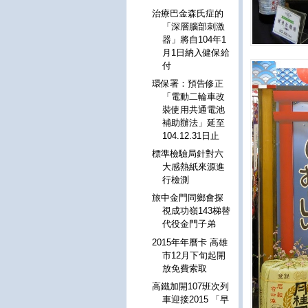
治療巴金森氏症的
「深層腦部刺激
器」將自104年1
月1日納入健保給
付
環保署：預告修正
「電動二輪車改
裝使用共通電池
補助辦法」延至
104.12.31日止
標準檢驗局針對六
大感熱紙來源進
行檢測
旅中金門同鄉會探
視成功嶺143梯替
代役金門子弟
2015年年曆卡 高雄
市12月下旬起開
放免費索取
高鐵加開107班次列
車迎接2015 「早