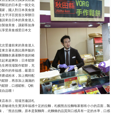
灣鄰近的日本是一個文化
國家，國人對日本美食接
是太平洋百貨首次舉辦日
邀請來自日本的美食達人
自製做美食，讓顧客如身
以享受美食感受日本文
此次受邀前來的美食達人
是東京著名惠比壽丼飯的
層層麵衣裹著酥炸後的豬
吃起來超爽快；日本鬆餅
先生將現場製作鬆餅，充
心製作的幸福感，嚴選日
研磨成粉末，加上獨特配
的鬆餅，再添加上滿滿的
的鬆餅，口感鬆軟、Q軟
親自品嚐！
東店表示，現場另邀請札
木原敏雄先生實演幸福感十足的拉麵，札幌熊吉拉麵每家都有小小的店面，飄
味，「熊吉拉麵」原本是製麵商，此麵條的品質與口感具有一定的水準，口感