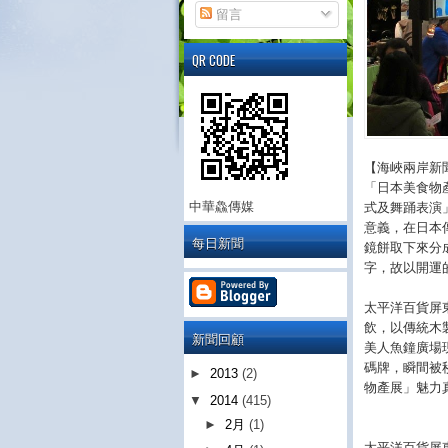
留言
QR CODE
【海峽兩岸新聞
「日本美食物產
中華鱻傳媒
式及舞踊表演
意義，在日本
每日新聞
鏡餅取下來分
字，故以開運
太平洋百貨屏
飲，以傳統木
新聞回顧
美人魚鐘廣場現
碼牌，瞬間被
►
2013
(2)
物產展」魅力
▼
2014
(415)
►
2月
(1)
太平洋百貨屏