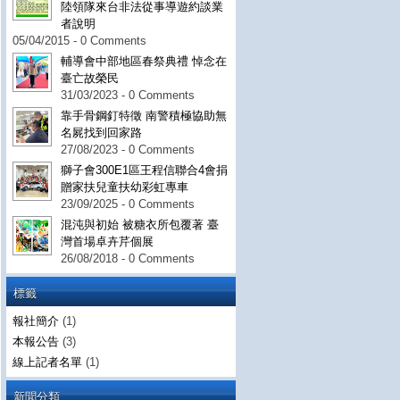
陸領隊來台非法從事導遊約談業
者說明
05/04/2015 - 0 Comments
輔導會中部地區春祭典禮 悼念在
臺亡故榮民
31/03/2023 - 0 Comments
靠手骨鋼釘特徵 南警積極協助無
名屍找到回家路
27/08/2023 - 0 Comments
獅子會300E1區王程信聯合4會捐
贈家扶兒童扶幼彩虹專車
23/09/2025 - 0 Comments
混沌與初始 被糖衣所包覆著 臺
灣首場卓卉芹個展
26/08/2018 - 0 Comments
標籤
報社簡介
(1)
本報公告
(3)
線上記者名單
(1)
新聞分類