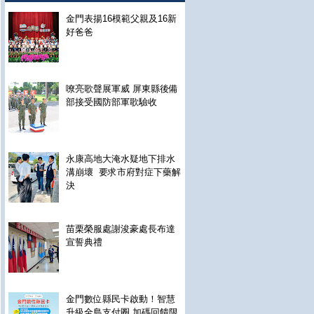
金門表揚16模範父親及16新
好爸爸
嘹亮歌聲展軍威 屏東縣後備
部接受國防部軍歌驗收
永康高地大淹水疑地下排水
溝崩壞 要求市府對症下藥解
決
苗栗榮服處謝浚豪處長布達
宣誓典禮
金門數位縣民卡啟動！智慧
升級全島支付圈 加碼回饋限