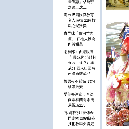
鳥優惠」佔總班
次逾五成二
高市15屆技職教育
名人表揚 11位技
職之光獲獎
古早味「白河羊肉
爐」 在地人推薦
肉質甜美
衛福部：香港販售
「”長城牌”清肺抑
火片」摻含西藥
成分 國人出國時
勿購買該藥品
投票夜不鬆懈 1案4
破護治安
愛美要注意：合法
肉毒桿菌毒素簡
易辨識123
府城陳秀月技傳金
門家鄉 縫紉拼布
技術教學受肯定