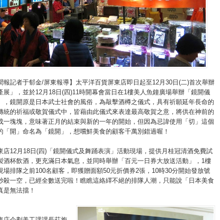
報記者于郁金/屏東報導】太平洋百貨屏東店即日起至12月30日(二)首次舉辦
展」，並於12月18日(四)11時開幕會當日在1樓美人魚鐘廣場舉辦「鏡開儀
」，鏡開原是日本武士社會的風俗，為敲擊酒樽之儀式，具有祈願延年長命的
傳統的祈福或敬賀儀式中，皆藉由此儀式來表達最高敬賀之意，將供在神前的
成一塊塊，意味著正月的結束與新的一年的開始，但因為忌諱使用「切」這個
的「開」命名為「鏡開」，想嚐鮮美食的顧客千萬別錯過喔！
東店12月18日(四)「鏡開儀式及舞踊表演」活動現場，提供月桂冠清酒免費試
製酒杯飲酒，更充滿日本氣息，並同時舉辦「百元一日券大放送活動」，1樓
場排隊之前100名顧客，即獲贈面額50元折價券2張，10時30分開始發放號
秒殺一空，已經全數送完啦！瞧瞧這絡繹不絕的排隊人潮，只能說「日本美食
真是無法擋！
東店企劃美工課課長莊旎