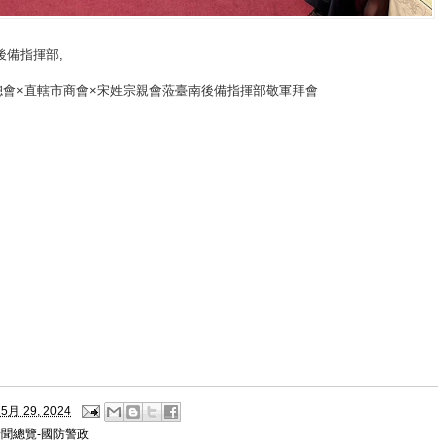
後備指揮部
,
總會×直轄市商會×宋姓宗親會蒞臺南後備指揮部敬軍拜會
5月 29, 2024
新聞總覽-國防警政