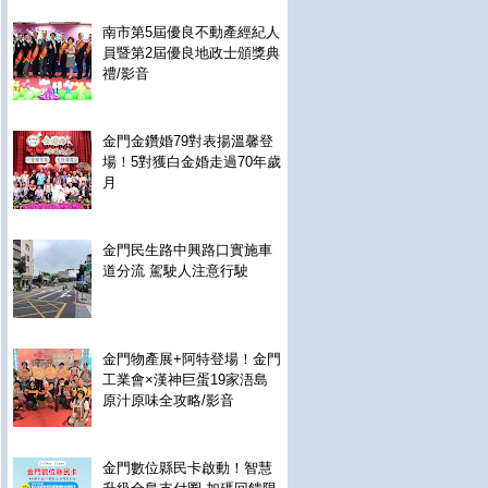
南市第5屆優良不動產經紀人
員暨第2屆優良地政士頒獎典
禮/影音
金門金鑽婚79對表揚溫馨登
場！5對獲白金婚走過70年歲
月
金門民生路中興路口實施車
道分流 駕駛人注意行駛
金門物產展+阿特登場！金門
工業會×漢神巨蛋19家浯島
原汁原味全攻略/影音
金門數位縣民卡啟動！智慧