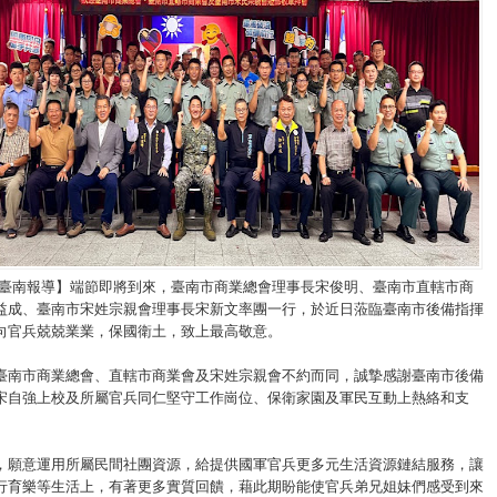
/臺南報導】端節即將到來，臺南市商業總會理事長宋俊明、臺南市直轄市商
益成、臺南市宋姓宗親會理事長宋新文率團一行，於近日蒞臨臺南市後備指揮
向官兵兢兢業業，保國衛土，致上最高敬意。
臺南市商業總會、直轄市商業會及宋姓宗親會不約而同，誠摯感謝臺南市後備
宋自強上校及所屬官兵同仁堅守工作崗位、保衛家園及軍民互動上熱絡和支
，願意運用所屬民間社團資源，給提供國軍官兵更多元生活資源鏈結服務，讓
行育樂等生活上，有著更多實質回饋，藉此期盼能使官兵弟兄姐妹們感受到來