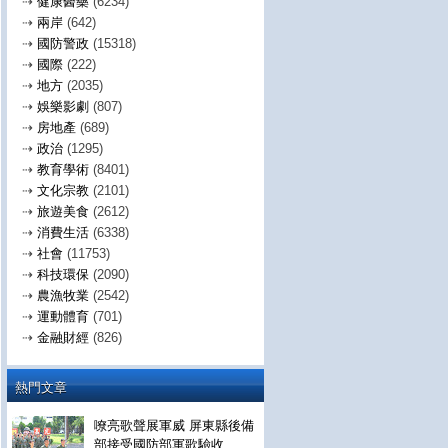
⇢
健康醫藥
(6234)
⇢
兩岸
(642)
⇢
國防警政
(15318)
⇢
國際
(222)
⇢
地方
(2035)
⇢
娛樂影劇
(807)
⇢
房地產
(689)
⇢
政治
(1295)
⇢
教育學術
(8401)
⇢
文化宗教
(2101)
⇢
旅遊美食
(2612)
⇢
消費生活
(6338)
⇢
社會
(11753)
⇢
科技環保
(2090)
⇢
農漁牧業
(2542)
⇢
運動體育
(701)
⇢
金融財經
(826)
熱門文章
嘹亮歌聲展軍威 屏東縣後備
部接受國防部軍歌驗收