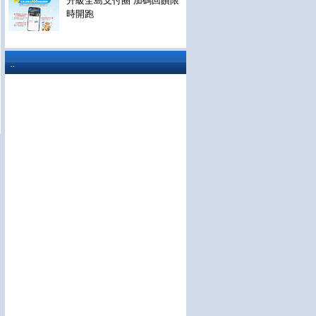
升級全島支付圈 加碼回饋限
時開跑
..