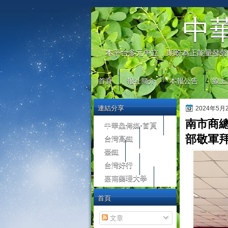
automaty do gier
中
本平台多元中立，期盼為正能量發聲
首頁
報社簡介
本報公告
線上
連結分享
2024年5
南市商
中華鱻傳媒-首頁
台灣高鐵
部敬軍
臺鐵
台灣好行
嘉南藥理大學
首頁
文章