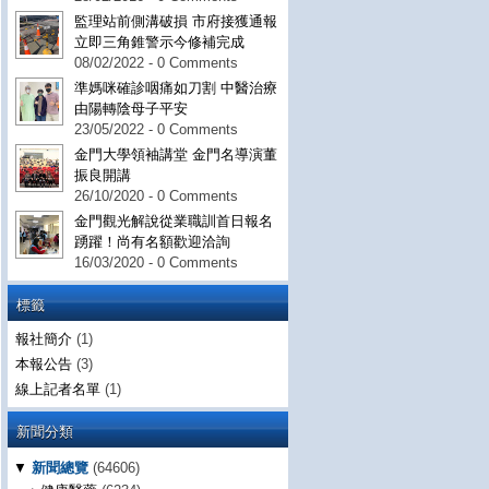
監理站前側溝破損 市府接獲通報
立即三角錐警示今修補完成
08/02/2022 - 0 Comments
準媽咪確診咽痛如刀割 中醫治療
由陽轉陰母子平安
23/05/2022 - 0 Comments
金門大學領袖講堂 金門名導演董
振良開講
26/10/2020 - 0 Comments
金門觀光解說從業職訓首日報名
踴躍！尚有名額歡迎洽詢
16/03/2020 - 0 Comments
標籤
報社簡介
(1)
本報公告
(3)
線上記者名單
(1)
新聞分類
▼
新聞總覽
(64606)