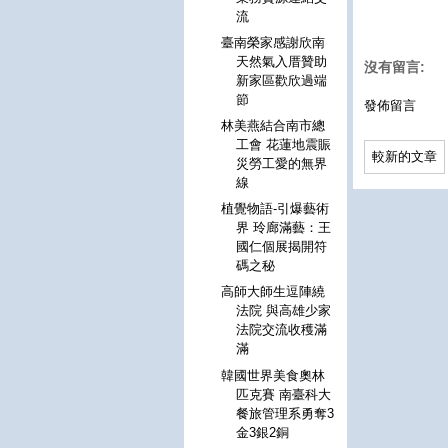
流
臺南榮家感謝欣南
天然氣入厝贊助
沒有留言:
新家區歡欣過端
節
發佈留言
林美燕結合南市總
工會 花蓮地震賑
較新的文章
災勞工愛的無界
線
植覺物語-引爆藝術
界 玲廊滿藝：王
國仁個展揭開符
碼之秘
高師大師生逗陣繞
法院 與高雄少家
法院交流收穫滿
滿
韓國世界美食奧林
匹克賽 南臺科大
餐旅管理系勇奪3
金3銀2銅