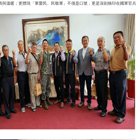
情與溫暖；更體現「軍愛民、民敬軍」不僅是口號，更是深刻烙印在國軍官兵