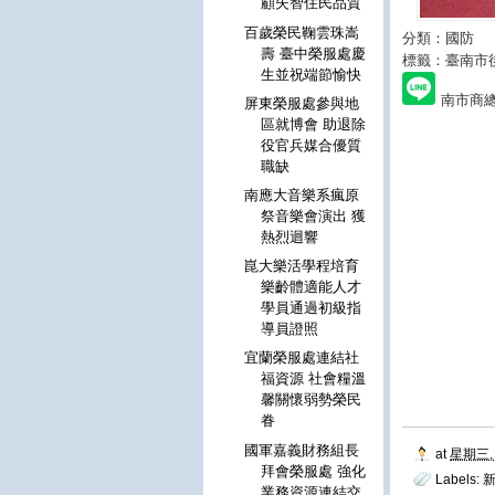
顧失智住民品質
百歲榮民鞠雲珠嵩
分類：國防
壽 臺中榮服處慶
標籤：臺南市
生並祝端節愉快
南市商
屏東榮服處參與地
區就博會 助退除
役官兵媒合優質
職缺
南應大音樂系瘋原
祭音樂會演出 獲
熱烈迴響
崑大樂活學程培育
樂齡體適能人才
學員通過初級指
導員證照
宜蘭榮服處連結社
福資源 社會糧溫
馨關懷弱勢榮民
眷
國軍嘉義財務組長
at
星期三, 
拜會榮服處 強化
Labels:
業務資源連結交