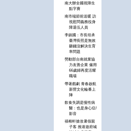
南大辦全國視障生
點字賽
南市端節前送暖 訪
視慰問義務役身
障退伍人員
李鎮國：市長坦承
臺灣長照是無效
砸錢沒解決生育
率問題
勞動部台南就業協
力友善企業 僱用
66歲婦再度活耀
職場
帶著戲劇 青春啟航
新營文化輪番上
陣
飲食失調是慢性病
醫：也是身心症/
影音
禧榕軒搶攻暑假親
子客 推港遊府城