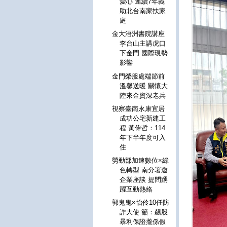
愛心 連續7年義
助北台南家扶家
庭
金大浯洲書院講座
李台山主講虎口
下金門 國際現勢
影響
金門榮服處端節前
溫馨送暖 關懷大
陸來金資深老兵
視察臺南永康宜居
成功公宅新建工
程 黃偉哲：114
年下半年度可入
住
勞動部加速數位×綠
色轉型 南分署邀
企業座談 提問踴
躍互動熱絡
郭鬼鬼×怡伶10任防
詐大使 籲：飆股
暴利保證攏係假