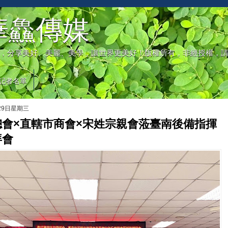
華鱻傳媒
，分享美好、美麗、美學，讓世界更美好！版權所有，非經授權，
記者名單
月29日星期三
總會×直轄市商會×宋姓宗親會蒞臺南後備指揮
拜會