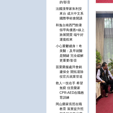
的/影音
法國漢學家朱利安
來台 成大中文系
國際學術會開講
和逸台南西門館暑
假早鳥優惠×線上
旅展開賣 端午好
運攏粽來
小心重鬱纏身！奇
美醫：及早就醫
是關鍵 完全緩解
更重要/影音
苗栗榮服處拜會銘
廬保全 開拓退除
役官兵就業管道
救人一技在手 希望
無窮 佳里榮家
CPR-AED在職教
育訓練
岡山榮家長照在職
教育 落實提升照