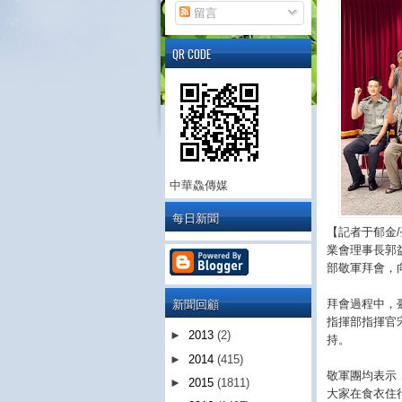
留言
QR CODE
中華鱻傳媒
每日新聞
【記者于郁金
業會理事長郭
部敬軍拜會，
新聞回顧
拜會過程中，
指揮部指揮官
►
2013
(2)
持。
►
2014
(415)
敬軍團均表示
►
2015
(1811)
大家在食衣住