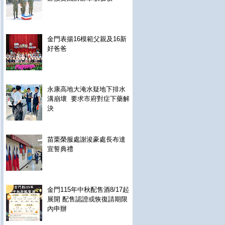
金門表揚16模範父親及16新
好爸爸
永康高地大淹水疑地下排水
溝崩壞 要求市府對症下藥解
決
苗栗榮服處謝浚豪處長布達
宣誓典禮
金門115年中秋配售酒8/17起
展開 配售認證或恢復請期限
內申辦