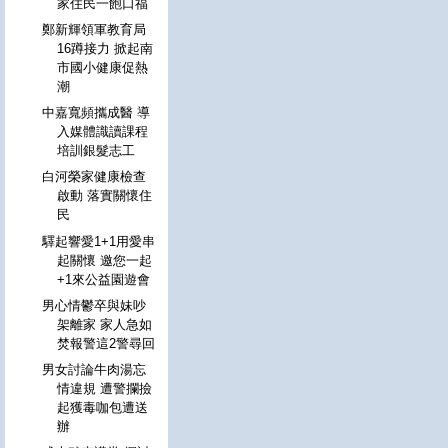
家住民一飽口福
鄭新輝領軍教育局
16蹲接力 掀起南
市國小健康促熱
潮
中嘉寬頻攜成醫 導
入媒體識讀課程
培訓銀髮志工
白河榮家健康檢查
啟動 落實關懷住
民
驛起響愛1+1用愛串
起關懷 邀您一起
+1來公益園遊會
男心情鬱卒與妹吵
架離家 家人急如
焚報警這2警尋回
男女討論牛肉湯忘
情違規 遭警攔撿
起獲毒咖包遭送
辦