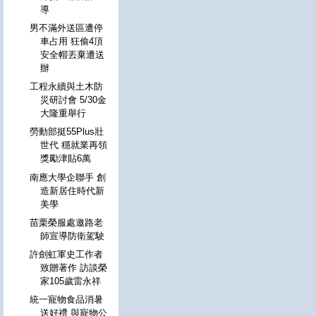
導
男不滿外送區遭停
車占用 狂偷4頂
安全帽丟棄遭送
辦
工程永續與土木防
災研討會 5/30金
大隆重舉行
勞動部挺55Plus壯
世代 穩就業再領
獎勵津貼6萬
南應大學企聯手 創
造新居住時代新
美學
苗栗榮服處邀路老
師宣導防衛駕駛
許劍虹軍史工作者
致贈著作 訪談榮
家105歲雷永祥
統一寵物食品消暑
送好禮 與寵物公