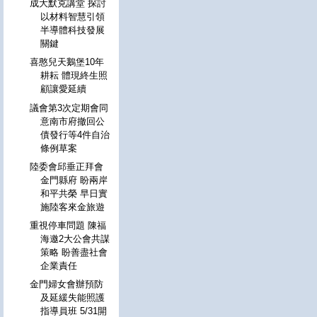
成大默克講堂 探討
以材料智慧引領
半導體科技發展
關鍵
喜憨兒天鵝堡10年
耕耘 體現終生照
顧讓愛延續
議會第3次定期會同
意南市府撤回公
債發行等4件自治
條例草案
陸委會邱垂正拜會
金門縣府 盼兩岸
和平共榮 早日實
施陸客來金旅遊
重視停車問題 陳福
海邀2大公會共謀
策略 盼善盡社會
企業責任
金門婦女會辦預防
及延緩失能照護
指導員班 5/31開