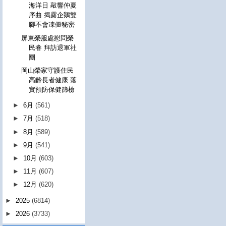
海洋日 敲響仲夏
序曲 揭露企鵝雙
腳不會凍僵秘密
屏東榮服處慰問榮
民眷 拜訪退軍社
團
岡山榮家守護住民
高齡長者健康 落
實預防保健篩檢
►
6月
(561)
►
7月
(518)
►
8月
(589)
►
9月
(541)
►
10月
(603)
►
11月
(607)
►
12月
(620)
►
2025
(6814)
►
2026
(3733)