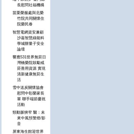
長慰問社福機構
苗栗榮服處與北榮
竹院共同關懷住
院榮民眷
智慧電網資安兼顧
沙崙智慧綠能科
學城辦量子安全
論壇
響應531世界無菸日
灣橋榮院鼓勵戒
菸善用資源 實現
清新健康無菸生
活
雪中送炭關懷協會
慰問中彰榮家長
輩 聯手端節慶祝
活動
頸動脈狹窄 醫：未
來中風預警燈/影
音
屏東海生館迎世界