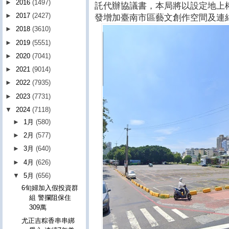
►
2016
(1497)
託代辦協議書，本局將以設定地上
►
2017
(2427)
發增加臺南市區藝文創作空間及連
►
2018
(3610)
►
2019
(5551)
►
2020
(7041)
►
2021
(9014)
►
2022
(7935)
►
2023
(7731)
▼
2024
(7118)
►
1月
(580)
►
2月
(577)
►
3月
(640)
►
4月
(626)
▼
5月
(656)
6旬婦加入假投資群
組 警攔阻保住
309萬
尤正吉粽香串串綁