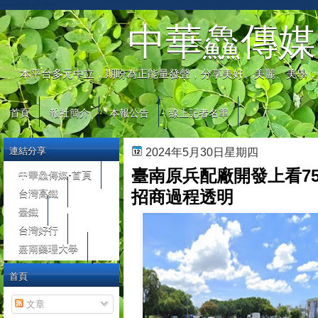
automaty do gier
中華鱻傳媒
本平台多元中立，期盼為正能量發聲，分享美好、美麗、美學，
首頁
報社簡介
本報公告
線上記者名單
連結分享
2024年5月30日星期四
臺南原兵配廠開發上看7
中華鱻傳媒-首頁
台灣高鐵
招商過程透明
臺鐵
台灣好行
嘉南藥理大學
首頁
文章