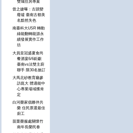
雙城住房專案
曾之婕曝：古蹟變
廢墟 臺南古都美
名黯然失色
南臺科大USR 轉動
綠能翻轉能源永
續發展實作工作
坊
大員皇冠盛夏食尚
餐酒宴6/6鉅獻
臺南vs法雙主廚
聯手 限30名搶訂
大馬北砂教育廳參
訪崑大 體適能中
心專業場域獲肯
定
白河榮家倡夥伴共
榮 住民票選最佳
廚工
苗栗榮服處關懷竹
南年長榮民眷