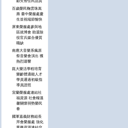
顧失智住民品質
百歲榮民鞠雲珠嵩
壽 臺中榮服處慶
生並祝端節愉快
屏東榮服處參與地
區就博會 助退除
役官兵媒合優質
職缺
南應大音樂系瘋原
祭音樂會演出 獲
熱烈迴響
崑大樂活學程培育
樂齡體適能人才
學員通過初級指
導員證照
宜蘭榮服處連結社
福資源 社會糧溫
馨關懷弱勢榮民
眷
國軍嘉義財務組長
拜會榮服處 強化
業務資源連結交