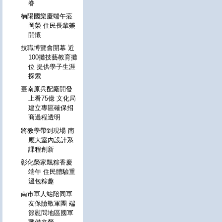
眷
楠陽國樂慶端午蒞
岡榮 住民長輩樂
開懷
技職博覽會開幕 近
100攤技藝教育攤
位 提供學子生涯
探索
臺南原兵配廠開發
上看75億 文化局
建立專區確保招
商過程透明
將教學帶到現場 南
應大室內設計系
課程創新
彰化榮家飄粽香慶
端午 住民體驗重
溫包粽趣
南市軍人站陪同軍
友保險敬軍團 端
節慰問地區國軍