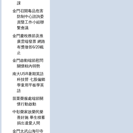
課
金門召開毒品危害
防制中心諮詢委
員暨工作小組聯
繫會議
金門慶稅務節及推
廣雲端發票 網路
有獎徵答6/20截
止
金門啟動端節慰問
關懷轄內弱勢
南大USR暑期英語
科技營 七股偏鄉
學童用平板學英
語
苗栗榮服處端節關
懷行動啟動
中彰榮家故榮民樂
善好施 畢生積蓄
捐出遺愛人間
金門太武山海印寺