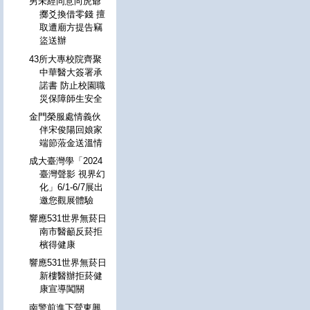
男未經同意向虎爺
擲爻換借零錢 擅
取遭廟方提告竊
盜送辦
43所大專校院齊聚
中華醫大簽署承
諾書 防止校園職
災保障師生安全
金門榮服處情義伙
伴宋俊陽回娘家
端節蒞金送溫情
成大臺灣學「2024
臺灣聲影 視界幻
化」6/1-6/7展出
邀您觀展體驗
響應531世界無菸日
南市醫籲反菸拒
檳得健康
響應531世界無菸日
新樓醫辦拒菸健
康宣導闖關
南警前進下營東興