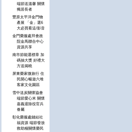
端節送溫馨 關懷
獨居長者
豐原太平洋金門物
產展 「金」選6
大必買看這/影音
金門榮服處拜會政
院金馬聯合中心
資源共享
南市節能選標章 加
碼抽大獎 好禮大
方送揭曉
屏東榮家微旅行 住
民開心暢遊六堆
客家文化園區
雪中送炭關懷協會
端節愛心米 關懷
嘉義退除役官兵
眷屬
彰化榮服處鏈結社
福資源 端節發放
救助糧關懷榮民