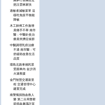
圓夢行善團堅定
挹注雲林家扶
過敏者減敏菜單 這
樣吃免疫平衡能
降敏
木工師傅工作激增
肩痛手不舉 南市
醫：中醫針灸治
療肩夾擠症候群
中醫調理乳癌治療
不適 南市醫：可
舒緩助改善生活
品質
環島北路車禍民眾
受困車內 金沙消
火速救援
金門智慧交通新里
程 交通管理中心
建置完成
南警慨捐熱血救人
樂 第二分局警察
節捐血兼識詐宣