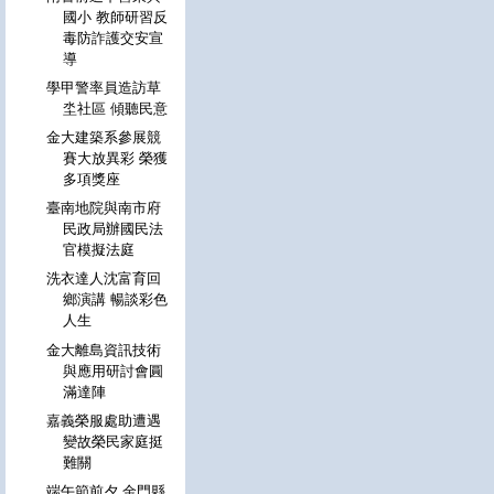
國小 教師研習反
毒防詐護交安宣
導
學甲警率員造訪草
坔社區 傾聽民意
金大建築系參展競
賽大放異彩 榮獲
多項獎座
臺南地院與南市府
民政局辦國民法
官模擬法庭
洗衣達人沈富育回
鄉演講 暢談彩色
人生
金大離島資訊技術
與應用研討會圓
滿達陣
嘉義榮服處助遭遇
變故榮民家庭挺
難關
端午節前夕 金門縣