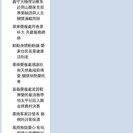
義守大物理治療系
赴岡山榮家見習
專業驗證與人文
關懷滿載而歸
屏東榮服處拜會屏
科大 共建服務網
絡
動動身體動動腦 榮
家住民長輩健康
活到老
臺南榮服處感謝欣
南天然氣端節傳
愛 關懷弱勢榮民
眷
嘉義榮服處道賀觀
摩榮民嚴清雅帶
領太平社區入圍
金牌農村決賽
臺南客家詩發表 藝
桐吟詩客味濃
風雨無阻愛心 彰化