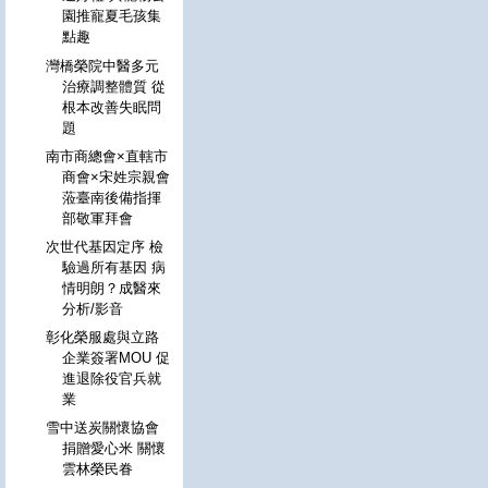
園推寵夏毛孩集
點趣
灣橋榮院中醫多元
治療調整體質 從
根本改善失眠問
題
南市商總會×直轄市
商會×宋姓宗親會
蒞臺南後備指揮
部敬軍拜會
次世代基因定序 檢
驗過所有基因 病
情明朗？成醫來
分析/影音
彰化榮服處與立路
企業簽署MOU 促
進退除役官兵就
業
雪中送炭關懷協會
捐贈愛心米 關懷
雲林榮民眷