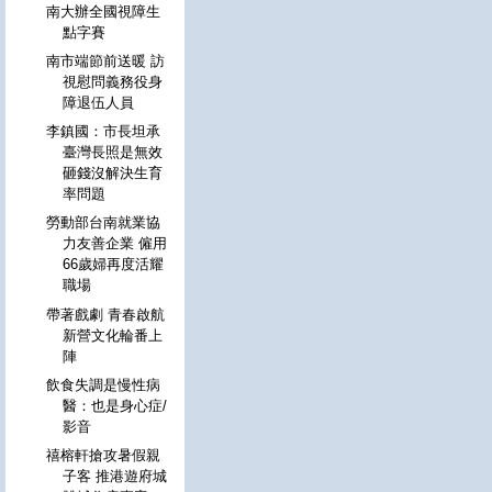
南大辦全國視障生
點字賽
南市端節前送暖 訪
視慰問義務役身
障退伍人員
李鎮國：市長坦承
臺灣長照是無效
砸錢沒解決生育
率問題
勞動部台南就業協
力友善企業 僱用
66歲婦再度活耀
職場
帶著戲劇 青春啟航
新營文化輪番上
陣
飲食失調是慢性病
醫：也是身心症/
影音
禧榕軒搶攻暑假親
子客 推港遊府城