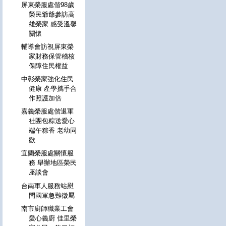
屏東榮服處偕98歲
榮民爺爺參訪高
雄榮家 感受溫馨
關懷
輔導會訪視屏東榮
家財務保管稽核
保障住民權益
中彰榮家強化住民
健康 產學攜手合
作照護加倍
嘉義榮服處偕退軍
社團包粽送愛心
端午粽香 老幼同
歡
宜蘭榮服處關懷服
務 舉辦地區榮民
座談會
台南軍人服務站慰
問國軍急難徵屬
南市廚師職業工會
愛心義廚 佳里榮