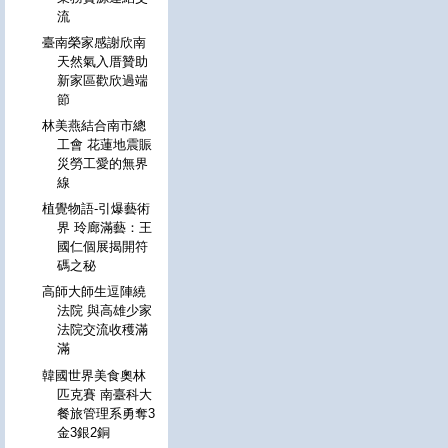
流
臺南榮家感謝欣南
天然氣入厝贊助
新家區歡欣過端
節
林美燕結合南市總
工會 花蓮地震賑
災勞工愛的無界
線
植覺物語-引爆藝術
界 玲廊滿藝：王
國仁個展揭開符
碼之秘
高師大師生逗陣繞
法院 與高雄少家
法院交流收穫滿
滿
韓國世界美食奧林
匹克賽 南臺科大
餐旅管理系勇奪3
金3銀2銅