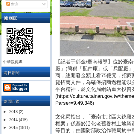
留言
QR CODE
【記者于郁金/臺南報導】位於臺
中華鱻傳媒
廠」(簡稱「配件廠」或「兵配廠」
每日新聞
商，總開發金額上看75億元，招商案於
覽招商文件，為確保招商過程能以
平台精神，於文化局網站重大投資
(
https://culture.tainan.gov.tw/them
新聞回顧
Parser=9,49,346
)
►
2013
(2)
文化局指出，「臺南市北區大銃段2、
►
2014
(415)
權案」係基於活化老舊眷村土地資
►
2015
(1811)
等目的，由國防部政治作戰局於中華民