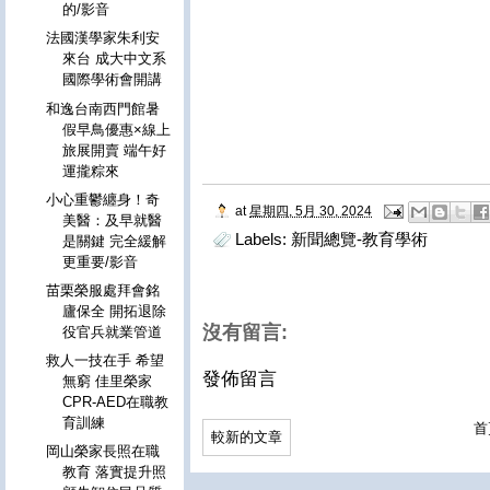
的/影音
法國漢學家朱利安
來台 成大中文系
國際學術會開講
和逸台南西門館暑
假早鳥優惠×線上
旅展開賣 端午好
運攏粽來
小心重鬱纏身！奇
at
星期四, 5月 30, 2024
美醫：及早就醫
Labels:
新聞總覽-教育學術
是關鍵 完全緩解
更重要/影音
苗栗榮服處拜會銘
廬保全 開拓退除
沒有留言:
役官兵就業管道
救人一技在手 希望
發佈留言
無窮 佳里榮家
CPR-AED在職教
育訓練
首
較新的文章
岡山榮家長照在職
教育 落實提升照