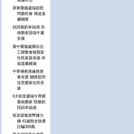
戰備辛勞
屏東榮服處端節慰
問榮民眷 傳達溫
馨關懷
找回爺奶幸福感 高
雄榮家迎端午慶
安康
臺中榮服處榮欣志
工聯繫會報暨新
住民家庭表揚 幸
福溫馨圓滿
中華佛教善緣慈善
會有愛 關懷慰問
佳里榮家住民長
輩
6大歌星慶端午齊聚
臺南榮家 陪爺奶
找回幸福感
投資虛擬貨幣賺大
錢 42歲熟女險遭
詐騙300萬