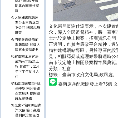
愛心 連續7年義
助北台南家扶家
庭
金大浯洲書院講座
李台山主講虎口
文化局局長謝仕淵表示，本次建置
下金門 國際現勢
念，導入全民監督精神，將「臺南市北
影響
土地設定地上權案」招商資訊公開
金門榮服處端節前
正透明，也參考廉政平台精神，透
溫馨送暖 關懷大
陸來金資深老兵
精神建構網站專區，另於專區內設
見，相關釋疑或處理結果將適時公
視察臺南永康宜居
成功公宅新建工
南市設定地上權開發案標竿與典範
程 黃偉哲：114
分類：社會
年下半年度可入
標籤：臺南市政府文化局
,政風處,
住
勞動部加速數位×綠
臺南原兵配廠開發上看75億 
色轉型 南分署邀
企業座談 提問踴
躍互動熱絡
郭鬼鬼×怡伶10任防
詐大使 籲：飆股
暴利保證攏係假