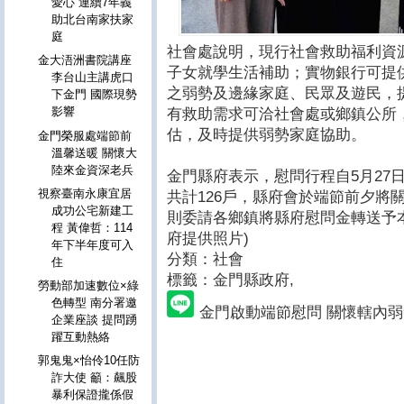
愛心 連續7年義
助北台南家扶家
庭
社會處說明，現行社會救助福利資
金大浯洲書院講座
子女就學生活補助；實物銀行可提
李台山主講虎口
之弱勢及邊緣家庭、民眾及遊民，
下金門 國際現勢
影響
有救助需求可洽社會處或鄉鎮公所
估，及時提供弱勢家庭協助。
金門榮服處端節前
溫馨送暖 關懷大
陸來金資深老兵
金門縣府表示，慰問行程自5月27
視察臺南永康宜居
共計126戶，縣府會於端節前夕將
成功公宅新建工
則委請各鄉鎮將縣府慰問金轉送予
程 黃偉哲：114
府提供照片)
年下半年度可入
分類：社會
住
標籤：金門縣政府
,
勞動部加速數位×綠
色轉型 南分署邀
金門啟動端節慰問 關懷轄內弱
企業座談 提問踴
躍互動熱絡
郭鬼鬼×怡伶10任防
詐大使 籲：飆股
暴利保證攏係假