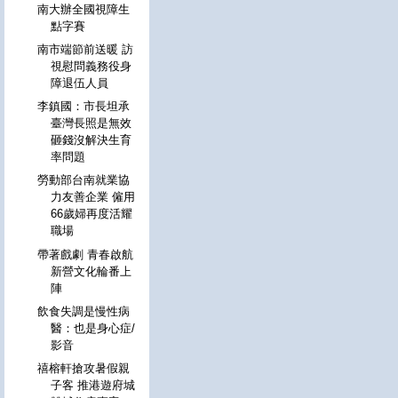
南大辦全國視障生
點字賽
南市端節前送暖 訪
視慰問義務役身
障退伍人員
李鎮國：市長坦承
臺灣長照是無效
砸錢沒解決生育
率問題
勞動部台南就業協
力友善企業 僱用
66歲婦再度活耀
職場
帶著戲劇 青春啟航
新營文化輪番上
陣
飲食失調是慢性病
醫：也是身心症/
影音
禧榕軒搶攻暑假親
子客 推港遊府城