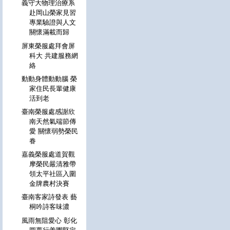
義守大物理治療系
赴岡山榮家見習
專業驗證與人文
關懷滿載而歸
屏東榮服處拜會屏
科大 共建服務網
絡
動動身體動動腦 榮
家住民長輩健康
活到老
臺南榮服處感謝欣
南天然氣端節傳
愛 關懷弱勢榮民
眷
嘉義榮服處道賀觀
摩榮民嚴清雅帶
領太平社區入圍
金牌農村決賽
臺南客家詩發表 藝
桐吟詩客味濃
風雨無阻愛心 彰化