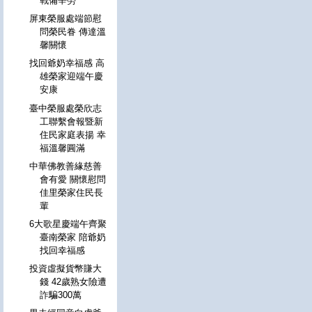
戰備辛勞
屏東榮服處端節慰
問榮民眷 傳達溫
馨關懷
找回爺奶幸福感 高
雄榮家迎端午慶
安康
臺中榮服處榮欣志
工聯繫會報暨新
住民家庭表揚 幸
福溫馨圓滿
中華佛教善緣慈善
會有愛 關懷慰問
佳里榮家住民長
輩
6大歌星慶端午齊聚
臺南榮家 陪爺奶
找回幸福感
投資虛擬貨幣賺大
錢 42歲熟女險遭
詐騙300萬