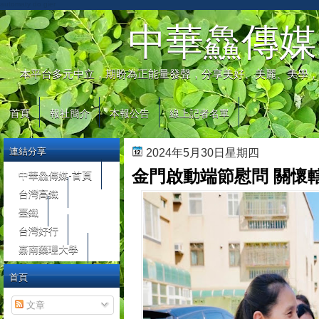
automaty do gier
中華鱻傳媒
本平台多元中立，期盼為正能量發聲，分享美好、美麗、美學，
首頁
報社簡介
本報公告
線上記者名單
連結分享
2024年5月30日星期四
金門啟動端節慰問 關懷
中華鱻傳媒-首頁
台灣高鐵
臺鐵
台灣好行
嘉南藥理大學
首頁
文章