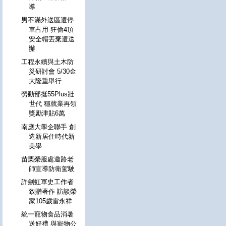
導
男不滿外送區遭停
車占用 狂偷4頂
安全帽丟棄遭送
辦
工程永續與土木防
災研討會 5/30金
大隆重舉行
勞動部挺55Plus壯
世代 穩就業再領
獎勵津貼6萬
南應大學企聯手 創
造新居住時代新
美學
苗栗榮服處邀路老
師宣導防衛駕駛
許劍虹軍史工作者
致贈著作 訪談榮
家105歲雷永祥
統一寵物食品消暑
送好禮 與寵物公