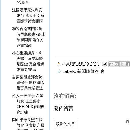
的/影音
法國漢學家朱利安
來台 成大中文系
國際學術會開講
和逸台南西門館暑
假早鳥優惠×線上
旅展開賣 端午好
運攏粽來
小心重鬱纏身！奇
美醫：及早就醫
at
星期四, 5月 30, 2024
是關鍵 完全緩解
更重要/影音
Labels:
新聞總覽-社會
苗栗榮服處拜會銘
廬保全 開拓退除
役官兵就業管道
沒有留言:
救人一技在手 希望
無窮 佳里榮家
CPR-AED在職教
發佈留言
育訓練
岡山榮家長照在職
首
較新的文章
教育 落實提升照