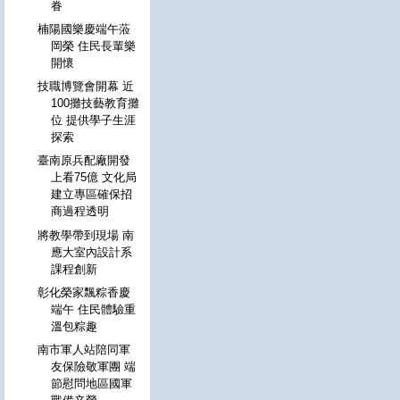
眷
楠陽國樂慶端午蒞
岡榮 住民長輩樂
開懷
技職博覽會開幕 近
100攤技藝教育攤
位 提供學子生涯
探索
臺南原兵配廠開發
上看75億 文化局
建立專區確保招
商過程透明
將教學帶到現場 南
應大室內設計系
課程創新
彰化榮家飄粽香慶
端午 住民體驗重
溫包粽趣
南市軍人站陪同軍
友保險敬軍團 端
節慰問地區國軍