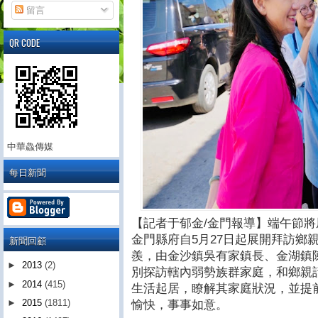
留言
QR CODE
中華鱻傳媒
每日新聞
【記者于郁金/金門報導】端午節
金門縣府自5月27日起展開拜訪鄉
新聞回顧
羨，由金沙鎮吳有家鎮長、金湖鎮
►
2013
(2)
別探訪轄內弱勢族群家庭，和鄉親
►
2014
(415)
生活起居，瞭解其家庭狀況，並提
►
2015
(1811)
愉快，事事如意。