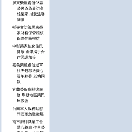
屏東榮服處偕98歲
榮民爺爺參訪高
雄榮家 感受溫馨
關懷
輔導會訪視屏東榮
家財務保管稽核
保障住民權益
中彰榮家強化住民
健康 產學攜手合
作照護加倍
嘉義榮服處偕退軍
社團包粽送愛心
端午粽香 老幼同
歡
宜蘭榮服處關懷服
務 舉辦地區榮民
座談會
台南軍人服務站慰
問國軍急難徵屬
南市廚師職業工會
愛心義廚 佳里榮