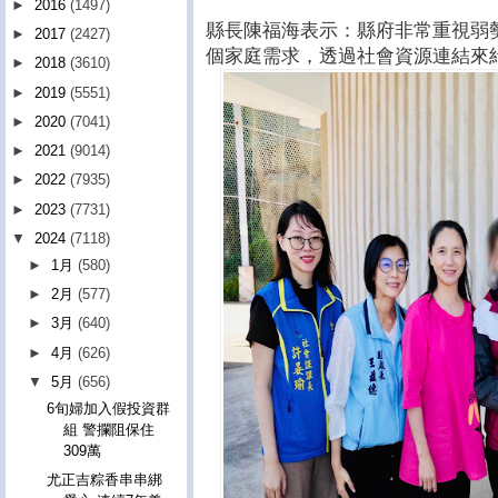
►
2016
(1497)
縣長陳福海表示：縣府非常重視弱
►
2017
(2427)
個家庭需求，透過社會資源連結來
►
2018
(3610)
►
2019
(5551)
►
2020
(7041)
►
2021
(9014)
►
2022
(7935)
►
2023
(7731)
▼
2024
(7118)
►
1月
(580)
►
2月
(577)
►
3月
(640)
►
4月
(626)
▼
5月
(656)
6旬婦加入假投資群
組 警攔阻保住
309萬
尤正吉粽香串串綁