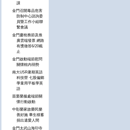
課
金門召開毒品危害
防制中心諮詢委
員暨工作小組聯
繫會議
金門慶稅務節及推
廣雲端發票 網路
有獎徵答6/20截
止
金門啟動端節慰問
關懷轄內弱勢
南大USR暑期英語
科技營 七股偏鄉
學童用平板學英
語
苗栗榮服處端節關
懷行動啟動
中彰榮家故榮民樂
善好施 畢生積蓄
捐出遺愛人間
金門太武山海印寺