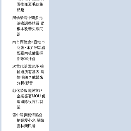
園推寵夏毛孩集
點趣
灣橋榮院中醫多元
治療調整體質 從
根本改善失眠問
題
南市商總會×直轄市
商會×宋姓宗親會
蒞臺南後備指揮
部敬軍拜會
次世代基因定序 檢
驗過所有基因 病
情明朗？成醫來
分析/影音
彰化榮服處與立路
企業簽署MOU 促
進退除役官兵就
業
雪中送炭關懷協會
捐贈愛心米 關懷
雲林榮民眷