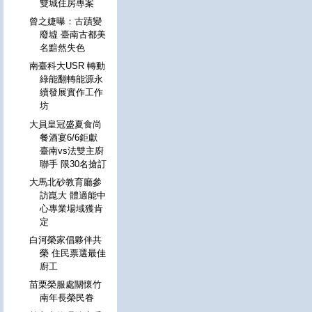
雙城住房專案
曾之婕曝：古蹟變
廢墟 臺南古都美
名黯然失色
南臺科大USR 轉動
綠能翻轉能源永
續發展實作工作
坊
大員皇冠盛夏食尚
餐酒宴6/6鉅獻
臺南vs法雙主廚
聯手 限30名搶訂
大馬北砂教育廳參
訪崑大 體適能中
心專業場域獲肯
定
白河榮家倡夥伴共
榮 住民票選最佳
廚工
苗栗榮服處關懷竹
南年長榮民眷