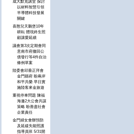
成大默克講堂 探討
以材料智慧引領
半導體科技發展
關鍵
喜憨兒天鵝堡10年
耕耘 體現終生照
顧讓愛延續
議會第3次定期會同
意南市府撤回公
債發行等4件自治
條例草案
陸委會邱垂正拜會
金門縣府 盼兩岸
和平共榮 早日實
施陸客來金旅遊
重視停車問題 陳福
海邀2大公會共謀
策略 盼善盡社會
企業責任
金門婦女會辦預防
及延緩失能照護
指導員班 5/31開