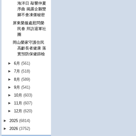
海洋日 敲響仲夏
序曲 揭露企鵝雙
腳不會凍僵秘密
屏東榮服處慰問榮
民眷 拜訪退軍社
團
岡山榮家守護住民
高齡長者健康 落
實預防保健篩檢
►
6月
(561)
►
7月
(518)
►
8月
(589)
►
9月
(541)
►
10月
(603)
►
11月
(607)
►
12月
(620)
►
2025
(6814)
►
2026
(3752)