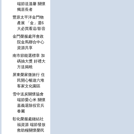
端節送溫馨 關懷
獨居長者
豐原太平洋金門物
產展 「金」選6
大必買看這/影音
金門榮服處拜會政
院金馬聯合中心
資源共享
南市節能選標章 加
碼抽大獎 好禮大
方送揭曉
屏東榮家微旅行 住
民開心暢遊六堆
客家文化園區
雪中送炭關懷協會
端節愛心米 關懷
嘉義退除役官兵
眷屬
彰化榮服處鏈結社
福資源 端節發放
救助糧關懷榮民