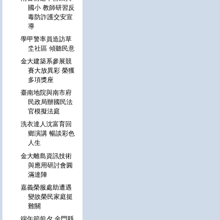
國小 教師研習反
毒防詐護交安宣
導
學甲警率員造訪草
坔社區 傾聽民意
金大建築系參展競
賽大放異彩 榮獲
多項獎座
臺南地院與南市府
民政局辦國民法
官模擬法庭
洗衣達人沈富育回
鄉演講 暢談彩色
人生
金大離島資訊技術
與應用研討會圓
滿達陣
嘉義榮服處助遭遇
變故榮民家庭挺
難關
端午節前夕 金門縣