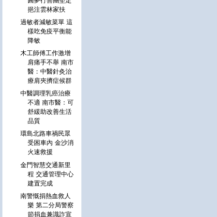
圓夢行善團堅定
挹注雲林家扶
過敏者減敏菜單 這
樣吃免疫平衡能
降敏
木工師傅工作激增
肩痛手不舉 南市
醫：中醫針灸治
療肩夾擠症候群
中醫調理乳癌治療
不適 南市醫：可
舒緩助改善生活
品質
環島北路車禍民眾
受困車內 金沙消
火速救援
金門智慧交通新里
程 交通管理中心
建置完成
南警慨捐熱血救人
樂 第二分局警察
節捐血兼識詐宣