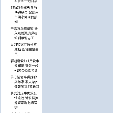
家住民一飽口福
鄭新輝領軍教育局
16蹲接力 掀起南
市國小健康促熱
潮
中嘉寬頻攜成醫 導
入媒體識讀課程
培訓銀髮志工
白河榮家健康檢查
啟動 落實關懷住
民
驛起響愛1+1用愛串
起關懷 邀您一起
+1來公益園遊會
男心情鬱卒與妹吵
架離家 家人急如
焚報警這2警尋回
男女討論牛肉湯忘
情違規 遭警攔撿
起獲毒咖包遭送
辦