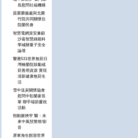
長慰問社福機構
苗栗榮服處與北榮
竹院共同關懷住
院榮民眷
智慧電網資安兼顧
沙崙智慧綠能科
學城辦量子安全
論壇
響應531世界無菸日
灣橋榮院鼓勵戒
菸善用資源 實現
清新健康無菸生
活
雪中送炭關懷協會
慰問中彰榮家長
輩 聯手端節慶祝
活動
頸動脈狹窄 醫：未
來中風預警燈/影
音
屏東海生館迎世界