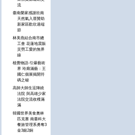
流
臺南榮家感謝欣南
天然氣入厝贊助
新家區歡欣過端
節
林美燕結合南市總
工會 花蓮地震賑
災勞工愛的無界
線
植覺物語-引爆藝術
界 玲廊滿藝：王
國仁個展揭開符
碼之秘
高師大師生逗陣繞
法院 與高雄少家
法院交流收穫滿
滿
韓國世界美食奧林
匹克賽 南臺科大
餐旅管理系勇奪3
金3銀2銅