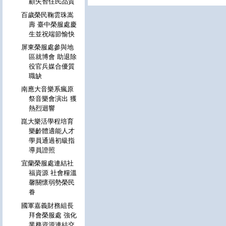
顧失智住民品質
百歲榮民鞠雲珠嵩
壽 臺中榮服處慶
生並祝端節愉快
屏東榮服處參與地
區就博會 助退除
役官兵媒合優質
職缺
南應大音樂系瘋原
祭音樂會演出 獲
熱烈迴響
崑大樂活學程培育
樂齡體適能人才
學員通過初級指
導員證照
宜蘭榮服處連結社
福資源 社會糧溫
馨關懷弱勢榮民
眷
國軍嘉義財務組長
拜會榮服處 強化
業務資源連結交