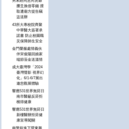
男未經同意向虎爺
擲爻換借零錢 擅
取遭廟方提告竊
盜送辦
43所大專校院齊聚
中華醫大簽署承
諾書 防止校園職
災保障師生安全
金門榮服處情義伙
伴宋俊陽回娘家
端節蒞金送溫情
成大臺灣學「2024
臺灣聲影 視界幻
化」6/1-6/7展出
邀您觀展體驗
響應531世界無菸日
南市醫籲反菸拒
檳得健康
響應531世界無菸日
新樓醫辦拒菸健
康宣導闖關
南警前進下營東興