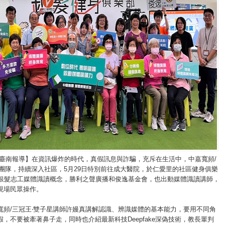
/臺南報導】在資訊爆炸的時代，真假訊息與詐騙，充斥在生活中，中嘉寬頻/
星團隊，持續深入社區，5月29日特別前往成大醫院，於仁愛里的社區健身俱樂
位銀髮志工媒體識讀概念，勝利之聲廣播和俊逸基金會，也出動媒體識讀講師，
現場民眾操作。
寬頻/三冠王‧雙子星講師許嫚真講解認識、辨識媒體的基本能力，要用不同角
，不要被牽著鼻子走，同時也介紹最新科技Deepfake深偽技術，教長輩判