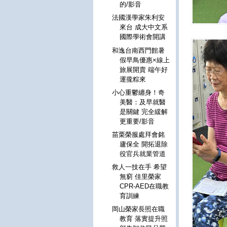
的/影音
法國漢學家朱利安
來台 成大中文系
國際學術會開講
和逸台南西門館暑
假早鳥優惠×線上
旅展開賣 端午好
運攏粽來
小心重鬱纏身！奇
美醫：及早就醫
是關鍵 完全緩解
更重要/影音
苗栗榮服處拜會銘
廬保全 開拓退除
役官兵就業管道
救人一技在手 希望
無窮 佳里榮家
CPR-AED在職教
育訓練
岡山榮家長照在職
教育 落實提升照