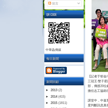
留言
QR CODE
中華鱻傳媒
每日新聞
【記者于郁金
新聞回顧
三冠王‧雙子
部，傳授20
►
2013
(2)
擔任志工協助
►
2014
(415)
課堂中，中嘉
►
2015
(1811)
度判斷訊息真假