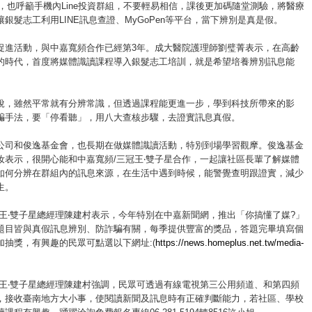
法，也呼籲手機內Line投資群組，不要輕易相信，課後更加碼隨堂測驗，將醫療
銀髮志工利用LINE訊息查證、MyGoPen等平台，當下辨別是真是假。
促進活動，與中嘉寬頻合作已經第3年。成大醫院護理師劉璧菁表示，在高齡
的時代，首度將媒體識讀課程導入銀髮志工培訓，就是希望培養辨別訊息能
說，雖然平常就有分辨常識，但透過課程能更進一步，學到科技所帶來的影
騙手法，要「停看聽」，用八大查核步驟，去證實訊息真假。
公司和俊逸基金會，也長期在做媒體識讀活動，特別到場學習觀摩。俊逸基金
汝表示，很開心能和中嘉寬頻/三冠王‧雙子星合作，一起讓社區長輩了解媒體
如何分辨在群組內的訊息來源，在生活中遇到時候，能警覺查明跟證實，減少
生。
冠王‧雙子星總經理陳建村表示，今年特別在中嘉新聞網，推出「你搞懂了媒?」
題目皆與真假訊息辨別、防詐騙有關，每季提供豐富的獎品，答題完畢填寫個
加抽獎，有興趣的民眾可點選以下網址:(
https://news.homeplus.net.tw/media-
冠王‧雙子星總經理陳建村強調，民眾可透過有線電視第三公用頻道、和第四頻
，接收臺南地方大小事，使閱讀新聞及訊息時有正確判斷能力，若社區、學校