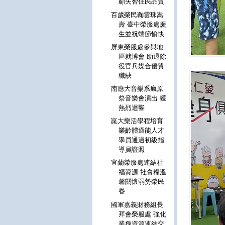
顧失智住民品質
百歲榮民鞠雲珠嵩
壽 臺中榮服處慶
生並祝端節愉快
屏東榮服處參與地
區就博會 助退除
役官兵媒合優質
職缺
南應大音樂系瘋原
祭音樂會演出 獲
熱烈迴響
崑大樂活學程培育
樂齡體適能人才
學員通過初級指
導員證照
宜蘭榮服處連結社
福資源 社會糧溫
馨關懷弱勢榮民
眷
國軍嘉義財務組長
拜會榮服處 強化
業務資源連結交