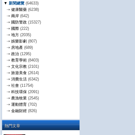
▼
新聞總覽
(64633)
⇢
健康醫藥
(6238)
⇢
兩岸
(642)
⇢
國防警政
(15327)
⇢
國際
(222)
⇢
地方
(2035)
⇢
娛樂影劇
(807)
⇢
房地產
(689)
⇢
政治
(1295)
⇢
教育學術
(8403)
⇢
文化宗教
(2101)
⇢
旅遊美食
(2614)
⇢
消費生活
(6342)
⇢
社會
(11754)
⇢
科技環保
(2091)
⇢
農漁牧業
(2545)
⇢
運動體育
(702)
⇢
金融財經
(826)
熱門文章