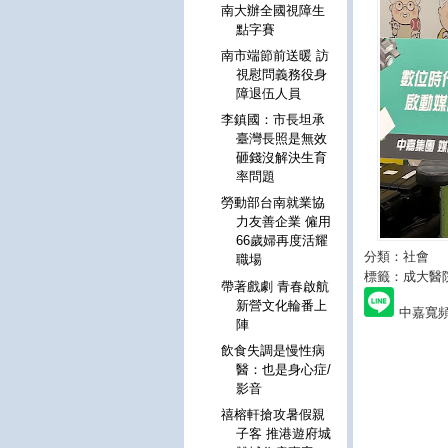
南大辦全國視障生
點字賽
南市端節前送暖 訪
視慰問義務役身
障退伍人員
李鎮國：市長坦承
臺灣長照是無效
砸錢沒解決生育
率問題
勞動部台南就業協
力友善企業 僱用
66歲婦再度活耀
分類：社會
職場
標籤：成大醫
帶著戲劇 青春啟航
新營文化輪番上
中嘉寬
陣
飲食失調是慢性病
醫：也是身心症/
影音
禧榕軒搶攻暑假親
子客 推港遊府城