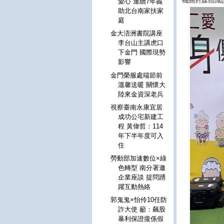
機關對媒體識讀
愛心 連續7年義
助北台南家扶家
庭
金大浯洲書院講座
李台山主講虎口
下金門 國際現勢
影響
金門榮服處端節前
溫馨送暖 關懷大
陸來金資深老兵
視察臺南永康宜居
成功公宅新建工
程 黃偉哲：114
年下半年度可入
住
勞動部加速數位×綠
色轉型 南分署邀
企業座談 提問踴
躍互動熱絡
郭鬼鬼×怡伶10任防
詐大使 籲：飆股
暴利保證攏係假