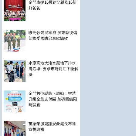
金門表揚16模範父親及16新
好爸爸
嘹亮歌聲展軍威 屏東縣後備
部接受國防部軍歌驗收
永康高地大淹水疑地下排水
溝崩壞 要求市府對症下藥解
決
金門數位縣民卡啟動！智慧
升級全島支付圈 加碼回饋限
時開跑
苗栗榮服處謝浚豪處長布達
宣誓典禮