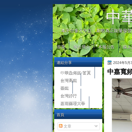
automaty do gier
中
本平台多元中立，期盼為正能量發聲
首頁
報社簡介
本報公告
線上
連結分享
2024年5
中嘉寬
中華鱻傳媒-首頁
台灣高鐵
臺鐵
台灣好行
嘉南藥理大學
首頁
文章