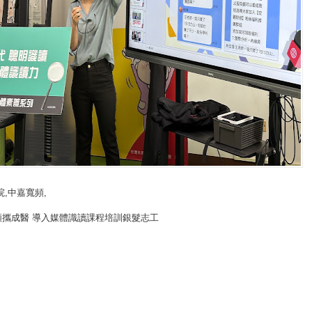
院
,中嘉寬頻,
頻攜成醫 導入媒體識讀課程培訓銀髮志工