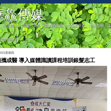
華鱻傳媒
，分享美好、美麗、美學，讓世界更美好！版權所有，非經授權，
記者名單
月30日星期四
頻攜成醫 導入媒體識讀課程培訓銀髮志工