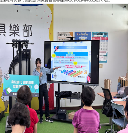
課程有興趣，踴躍洽詢免費報名專線06-281-5194轉8516許小姐。