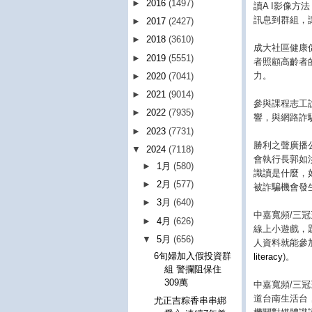
►
2016
(1497)
讀A I影像方
訊息到群組，讓
►
2017
(2427)
►
2018
(3610)
成大社區健康
►
2019
(5551)
者照顧高齡者
力。
►
2020
(7041)
►
2021
(9014)
參與課程志工
►
2022
(7935)
響，與網路詐
►
2023
(7731)
勝利之聲廣播
▼
2024
(7118)
會執行長郭如
►
1月
(580)
識讀是什麼，
►
2月
(577)
被詐騙機會發
►
3月
(640)
中嘉寬頻/三
►
4月
(626)
線上小遊戲，
▼
5月
(656)
人資料就能參
6旬婦加入假投資群
literacy
)。
組 警攔阻保住
309萬
中嘉寬頻/三
道台南生活台
尤正吉粽香串串綁