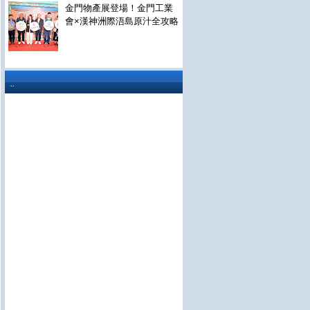
金門物產展登場！金門工業
會×漢神洲際浯島原汁全攻略
..