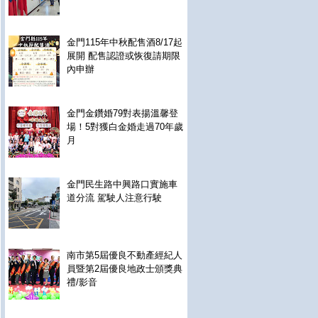
金門115年中秋配售酒8/17起
展開 配售認證或恢復請期限
內申辦
金門金鑽婚79對表揚溫馨登
場！5對獲白金婚走過70年歲
月
金門民生路中興路口實施車
道分流 駕駛人注意行駛
南市第5屆優良不動產經紀人
員暨第2屆優良地政士頒獎典
禮/影音