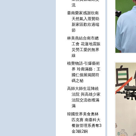
流
臺南榮家感謝欣南
天然氣入厝贊助
新家區歡欣過端
節
林美燕結合南市總
工會 花蓮地震賑
災勞工愛的無界
線
植覺物語-引爆藝術
界 玲廊滿藝：王
國仁個展揭開符
碼之秘
高師大師生逗陣繞
法院 與高雄少家
法院交流收穫滿
滿
韓國世界美食奧林
匹克賽 南臺科大
餐旅管理系勇奪3
金3銀2銅