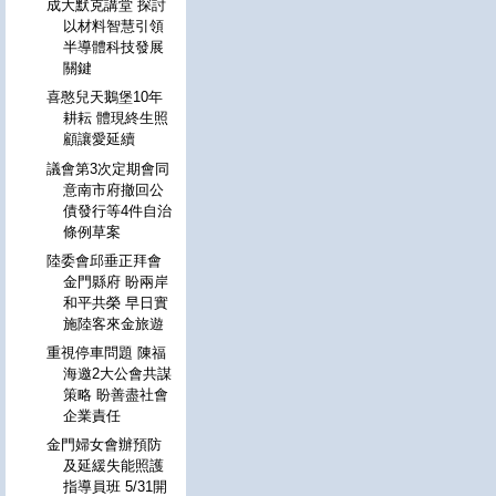
成大默克講堂 探討
以材料智慧引領
半導體科技發展
關鍵
喜憨兒天鵝堡10年
耕耘 體現終生照
顧讓愛延續
議會第3次定期會同
意南市府撤回公
債發行等4件自治
條例草案
陸委會邱垂正拜會
金門縣府 盼兩岸
和平共榮 早日實
施陸客來金旅遊
重視停車問題 陳福
海邀2大公會共謀
策略 盼善盡社會
企業責任
金門婦女會辦預防
及延緩失能照護
指導員班 5/31開