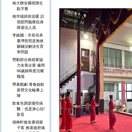
南大辦全國視障生
點字賽
南市端節前送暖 訪
視慰問義務役身
障退伍人員
李鎮國：市長坦承
臺灣長照是無效
砸錢沒解決生育
率問題
勞動部台南就業協
力友善企業 僱用
66歲婦再度活耀
職場
帶著戲劇 青春啟航
新營文化輪番上
陣
飲食失調是慢性病
醫：也是身心症/
影音
禧榕軒搶攻暑假親
子客 推港遊府城