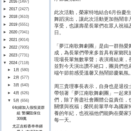
►
2016
(1497)
►
2017
(2427)
此次活動，榮家特地結合6月份慶
►
2018
(3610)
舞蹈演出，讓此次活動更加熱鬧非
►
2019
(5551)
享受，也讓壽星長輩們在眾人祝福
日。
►
2020
(7041)
►
2021
(9014)
「夢江南歌舞劇團」是由一群熱愛
►
2022
(7935)
成，為長輩們帶來多首具有家鄉民
►
2023
(7731)
現場長輩無數掌聲；表演甫結束，
▼
2024
(7118)
並對今天演出讚不絕口，團員們也
►
1月
(580)
端午節前感受溫馨又熱鬧節慶氣氛
►
2月
(577)
►
3月
(640)
周三貴理事長表示，自身也是退役
帶領著「夢江南歌舞劇團」一起來
►
4月
(626)
們，除了善盡社會團體公益責任，
▼
5月
(656)
關懷與祝福；榮民前輩早年為國家
6旬婦加入假投資群
養的年紀，也祝福他們能夠在榮家
組 警攔阻保住
309萬
每一天。
尤正吉粽香串串綁