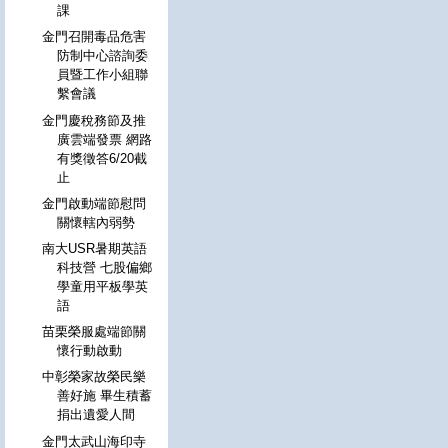
課
金門召開毒品危害
防制中心諮詢委
員暨工作小組聯
繫會議
金門慶稅務節及推
廣雲端發票 網路
有獎徵答6/20截
止
金門啟動端節慰問
關懷轄內弱勢
南大USR暑期英語
科技營 七股偏鄉
學童用平板學英
語
苗栗榮服處端節關
懷行動啟動
中彰榮家故榮民樂
善好施 畢生積蓄
捐出遺愛人間
金門太武山海印寺