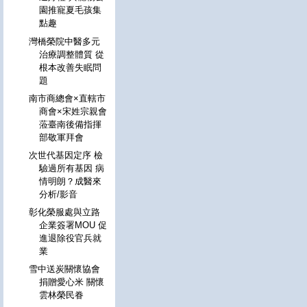
園推寵夏毛孩集
點趣
灣橋榮院中醫多元
治療調整體質 從
根本改善失眠問
題
南市商總會×直轄市
商會×宋姓宗親會
蒞臺南後備指揮
部敬軍拜會
次世代基因定序 檢
驗過所有基因 病
情明朗？成醫來
分析/影音
彰化榮服處與立路
企業簽署MOU 促
進退除役官兵就
業
雪中送炭關懷協會
捐贈愛心米 關懷
雲林榮民眷