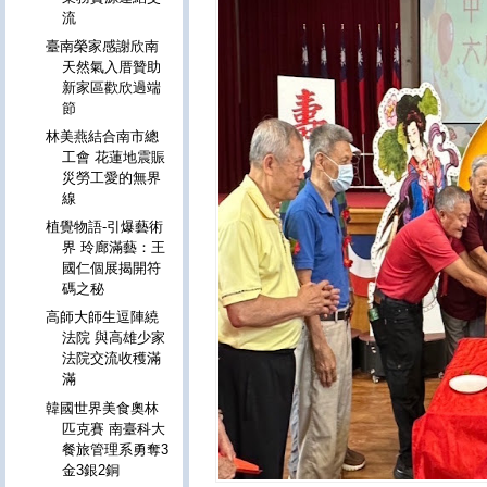
流
臺南榮家感謝欣南
天然氣入厝贊助
新家區歡欣過端
節
林美燕結合南市總
工會 花蓮地震賑
災勞工愛的無界
線
植覺物語-引爆藝術
界 玲廊滿藝：王
國仁個展揭開符
碼之秘
高師大師生逗陣繞
法院 與高雄少家
法院交流收穫滿
滿
韓國世界美食奧林
匹克賽 南臺科大
餐旅管理系勇奪3
金3銀2銅