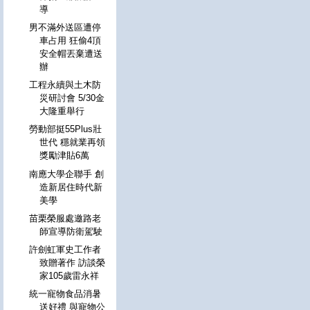
導
男不滿外送區遭停
車占用 狂偷4頂
安全帽丟棄遭送
辦
工程永續與土木防
災研討會 5/30金
大隆重舉行
勞動部挺55Plus壯
世代 穩就業再領
獎勵津貼6萬
南應大學企聯手 創
造新居住時代新
美學
苗栗榮服處邀路老
師宣導防衛駕駛
許劍虹軍史工作者
致贈著作 訪談榮
家105歲雷永祥
統一寵物食品消暑
送好禮 與寵物公