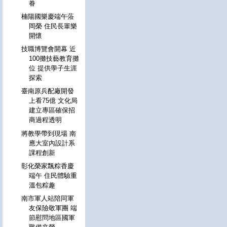
眷
楠陽國樂慶端午蒞
岡榮 住民長輩樂
開懷
技職博覽會開幕 近
100攤技藝教育攤
位 提供學子生涯
探索
臺南原兵配廠開發
上看75億 文化局
建立專區確保招
商過程透明
將教學帶到現場 南
應大室內設計系
課程創新
彰化榮家飄粽香慶
端午 住民體驗重
溫包粽趣
南市軍人站陪同軍
友保險敬軍團 端
節慰問地區國軍