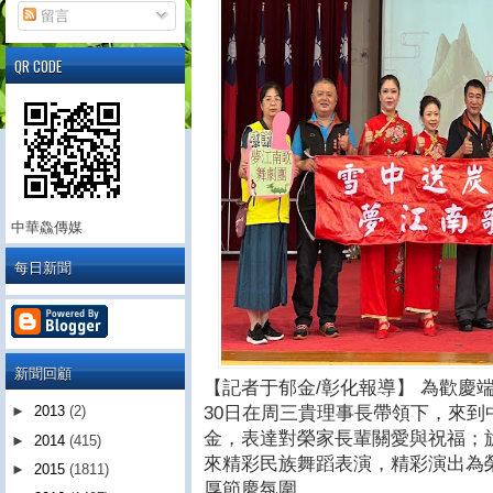
留言
QR CODE
中華鱻傳媒
每日新聞
新聞回顧
【記者于郁金/彰化報導】 為歡慶
30日在周三貴理事長帶領下，來
►
2013
(2)
金，表達對榮家長輩關愛與祝福；
►
2014
(415)
來精彩民族舞蹈表演，精彩演出為
►
2015
(1811)
厚節慶氛圍。