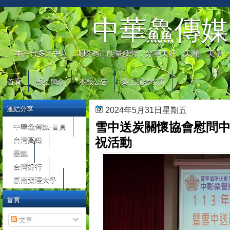
automaty do gier
中華鱻傳媒
本平台多元中立，期盼為正能量發聲，分享美好、美麗、美學，
首頁
報社簡介
本報公告
線上記者名單
連結分享
2024年5月31日星期五
雪中送炭關懷協會慰問中
中華鱻傳媒-首頁
台灣高鐵
祝活動
臺鐵
台灣好行
嘉南藥理大學
首頁
文章