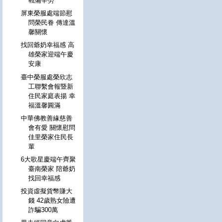
戰備辛勞
屏東榮服處端節慰
問榮民眷 傳達溫
馨關懷
找回爺奶幸福感 高
雄榮家迎端午慶
安康
臺中榮服處榮欣志
工聯繫會報暨新
住民家庭表揚 幸
福溫馨圓滿
中華佛教善緣慈善
會有愛 關懷慰問
佳里榮家住民長
輩
6大歌星慶端午齊聚
臺南榮家 陪爺奶
找回幸福感
投資虛擬貨幣賺大
錢 42歲熟女險遭
詐騙300萬