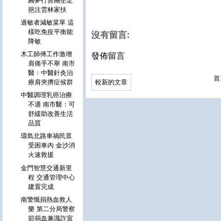
圓夢行善團堅定
挹注雲林家扶
過敏者減敏菜單 這
樣吃免疫平衡能
沒有留言:
降敏
木工師傅工作激增
發佈留言
肩痛手不舉 南市
醫：中醫針灸治
首
較新的文章
療肩夾擠症候群
中醫調理乳癌治療
不適 南市醫：可
舒緩助改善生活
品質
環島北路車禍民眾
受困車內 金沙消
火速救援
金門智慧交通新里
程 交通管理中心
建置完成
南警慨捐熱血救人
樂 第二分局警察
節捐血兼識詐宣