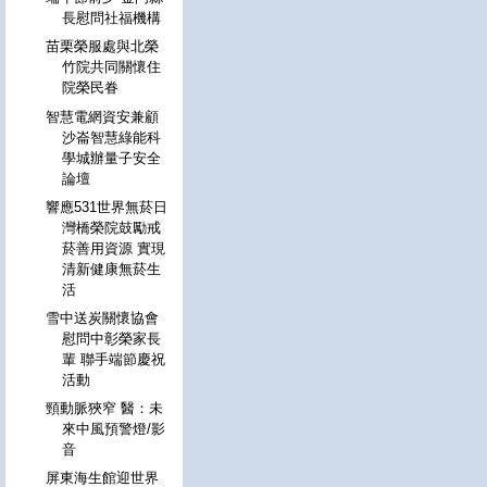
長慰問社福機構
苗栗榮服處與北榮
竹院共同關懷住
院榮民眷
智慧電網資安兼顧
沙崙智慧綠能科
學城辦量子安全
論壇
響應531世界無菸日
灣橋榮院鼓勵戒
菸善用資源 實現
清新健康無菸生
活
雪中送炭關懷協會
慰問中彰榮家長
輩 聯手端節慶祝
活動
頸動脈狹窄 醫：未
來中風預警燈/影
音
屏東海生館迎世界