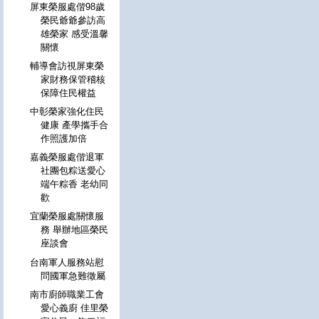
屏東榮服處偕98歲
榮民爺爺參訪高
雄榮家 感受溫馨
關懷
輔導會訪視屏東榮
家財務保管稽核
保障住民權益
中彰榮家強化住民
健康 產學攜手合
作照護加倍
嘉義榮服處偕退軍
社團包粽送愛心
端午粽香 老幼同
歡
宜蘭榮服處關懷服
務 舉辦地區榮民
座談會
台南軍人服務站慰
問國軍急難徵屬
南市廚師職業工會
愛心義廚 佳里榮