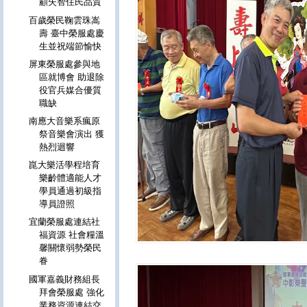
顧失智住民品質
百歲榮民鞠雲珠嵩
壽 臺中榮服處慶
生並祝端節愉快
屏東榮服處參與地
區就博會 助退除
役官兵媒合優質
職缺
南應大音樂系瘋原
祭音樂會演出 獲
熱烈迴響
崑大樂活學程培育
樂齡體適能人才
學員通過初級指
導員證照
宜蘭榮服處連結社
福資源 社會糧溫
馨關懷弱勢榮民
眷
國軍嘉義財務組長
拜會榮服處 強化
業務資源連結交