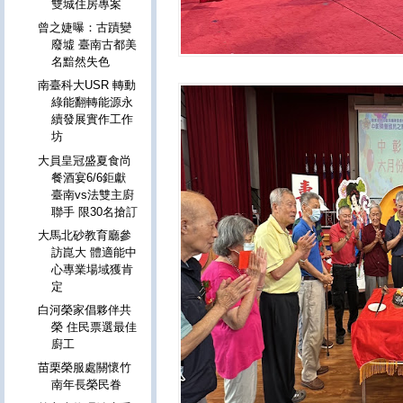
雙城住房專案
曾之婕曝：古蹟變
廢墟 臺南古都美
名黯然失色
南臺科大USR 轉動
綠能翻轉能源永
續發展實作工作
坊
大員皇冠盛夏食尚
餐酒宴6/6鉅獻
臺南vs法雙主廚
聯手 限30名搶訂
大馬北砂教育廳參
訪崑大 體適能中
心專業場域獲肯
定
白河榮家倡夥伴共
榮 住民票選最佳
廚工
苗栗榮服處關懷竹
南年長榮民眷