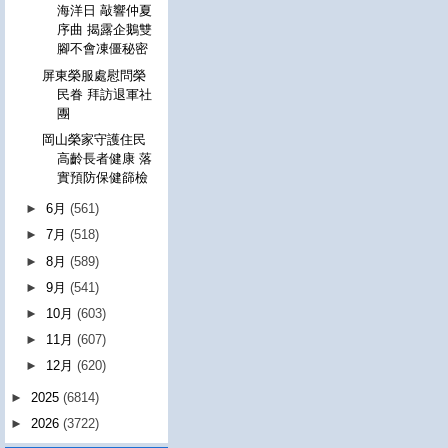
海洋日 敲響仲夏
序曲 揭露企鵝雙
腳不會凍僵秘密
屏東榮服處慰問榮
民眷 拜訪退軍社
團
岡山榮家守護住民
高齡長者健康 落
實預防保健篩檢
►
6月
(561)
►
7月
(518)
►
8月
(589)
►
9月
(541)
►
10月
(603)
►
11月
(607)
►
12月
(620)
►
2025
(6814)
►
2026
(3722)