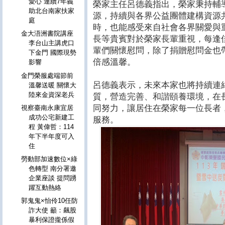
愛心 連續7年義
榮家主任呂德義指出，榮家秉持輔
助北台南家扶家
源，持續與各界公益團體建構資源
庭
時，也能感受來自社會各界關愛與
金大浯洲書院講座
長等貴賓對於榮家長輩重視，每逢
李台山主講虎口
輩們關懷慰問，除了捐贈慰問金也
下金門 國際現勢
倍感溫馨。
影響
金門榮服處端節前
呂德義表示，未來本家也將持續連
溫馨送暖 關懷大
陸來金資深老兵
質，營造完善、和諧頤養環境，在
同努力，讓居住在榮家每一位長者
視察臺南永康宜居
成功公宅新建工
服務。
程 黃偉哲：114
年下半年度可入
住
勞動部加速數位×綠
色轉型 南分署邀
企業座談 提問踴
躍互動熱絡
郭鬼鬼×怡伶10任防
詐大使 籲：飆股
暴利保證攏係假