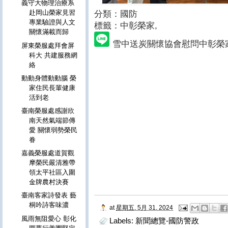
義守大物理治療系
赴岡山榮家見習
分類：國防
專業驗證與人文
標籤：中彰榮家
,
關懷滿載而歸
雪中送炭關懷協會慰問中彰榮
屏東榮服處拜會屏
科大 共建服務網
絡
動動身體動動腦 榮
家住民長輩健康
活到老
臺南榮服處感謝欣
南天然氣端節傳
愛 關懷弱勢榮民
眷
嘉義榮服處道賀觀
摩榮民嚴清雅帶
領太平社區入圍
金牌農村決賽
臺南客家詩發表 藝
桐吟詩客味濃
at
星期五, 5月 31, 2024
風雨無阻愛心 彰化
Labels:
新聞總覽-國防警政