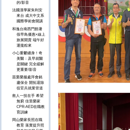
的/影音
法國漢學家朱利安
來台 成大中文系
國際學術會開講
和逸台南西門館暑
假早鳥優惠×線上
旅展開賣 端午好
運攏粽來
小心重鬱纏身！奇
美醫：及早就醫
是關鍵 完全緩解
更重要/影音
苗栗榮服處拜會銘
廬保全 開拓退除
役官兵就業管道
救人一技在手 希望
無窮 佳里榮家
CPR-AED在職教
育訓練
岡山榮家長照在職
教育 落實提升照