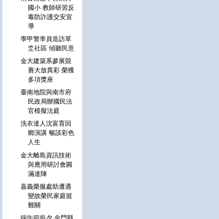
國小 教師研習反
毒防詐護交安宣
導
學甲警率員造訪草
坔社區 傾聽民意
金大建築系參展競
賽大放異彩 榮獲
多項獎座
臺南地院與南市府
民政局辦國民法
官模擬法庭
洗衣達人沈富育回
鄉演講 暢談彩色
人生
金大離島資訊技術
與應用研討會圓
滿達陣
嘉義榮服處助遭遇
變故榮民家庭挺
難關
端午節前夕 金門縣