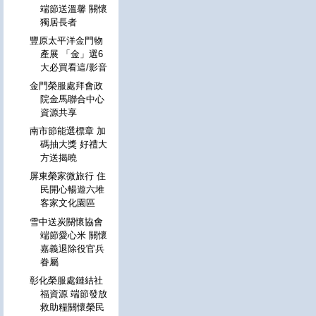
端節送溫馨 關懷
獨居長者
豐原太平洋金門物
產展 「金」選6
大必買看這/影音
金門榮服處拜會政
院金馬聯合中心
資源共享
南市節能選標章 加
碼抽大獎 好禮大
方送揭曉
屏東榮家微旅行 住
民開心暢遊六堆
客家文化園區
雪中送炭關懷協會
端節愛心米 關懷
嘉義退除役官兵
眷屬
彰化榮服處鏈結社
福資源 端節發放
救助糧關懷榮民