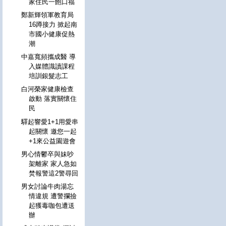
家住民一飽口福
鄭新輝領軍教育局
16蹲接力 掀起南
市國小健康促熱
潮
中嘉寬頻攜成醫 導
入媒體識讀課程
培訓銀髮志工
白河榮家健康檢查
啟動 落實關懷住
民
驛起響愛1+1用愛串
起關懷 邀您一起
+1來公益園遊會
男心情鬱卒與妹吵
架離家 家人急如
焚報警這2警尋回
男女討論牛肉湯忘
情違規 遭警攔撿
起獲毒咖包遭送
辦