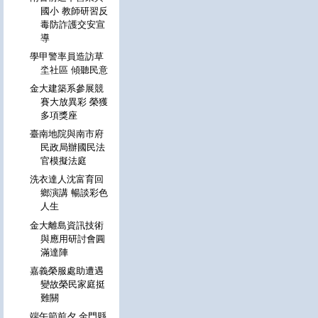
國小 教師研習反
毒防詐護交安宣
導
學甲警率員造訪草
坔社區 傾聽民意
金大建築系參展競
賽大放異彩 榮獲
多項獎座
臺南地院與南市府
民政局辦國民法
官模擬法庭
洗衣達人沈富育回
鄉演講 暢談彩色
人生
金大離島資訊技術
與應用研討會圓
滿達陣
嘉義榮服處助遭遇
變故榮民家庭挺
難關
端午節前夕 金門縣