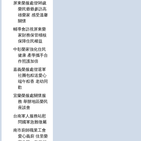
屏東榮服處偕98歲
榮民爺爺參訪高
雄榮家 感受溫馨
關懷
輔導會訪視屏東榮
家財務保管稽核
保障住民權益
中彰榮家強化住民
健康 產學攜手合
作照護加倍
嘉義榮服處偕退軍
社團包粽送愛心
端午粽香 老幼同
歡
宜蘭榮服處關懷服
務 舉辦地區榮民
座談會
台南軍人服務站慰
問國軍急難徵屬
南市廚師職業工會
愛心義廚 佳里榮