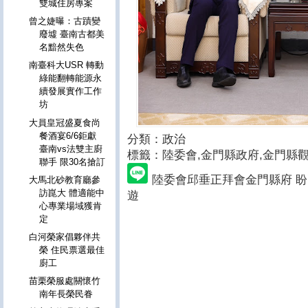
雙城住房專案
曾之婕曝：古蹟變
廢墟 臺南古都美
名黯然失色
南臺科大USR 轉動
綠能翻轉能源永
續發展實作工作
坊
大員皇冠盛夏食尚
餐酒宴6/6鉅獻
分類：政治
臺南vs法雙主廚
標籤：陸委會
,金門縣政府,金門縣觀
聯手 限30名搶訂
陸委會邱垂正拜會金門縣府 盼
大馬北砂教育廳參
訪崑大 體適能中
遊
心專業場域獲肯
定
白河榮家倡夥伴共
榮 住民票選最佳
廚工
苗栗榮服處關懷竹
南年長榮民眷