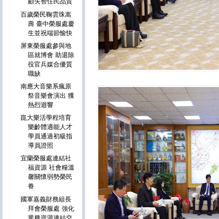
顧失智住民品質
百歲榮民鞠雲珠嵩
壽 臺中榮服處慶
生並祝端節愉快
屏東榮服處參與地
區就博會 助退除
役官兵媒合優質
職缺
南應大音樂系瘋原
祭音樂會演出 獲
熱烈迴響
崑大樂活學程培育
樂齡體適能人才
學員通過初級指
導員證照
宜蘭榮服處連結社
福資源 社會糧溫
馨關懷弱勢榮民
眷
國軍嘉義財務組長
拜會榮服處 強化
業務資源連結交