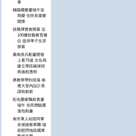
眷
楠陽國樂慶端午蒞
岡榮 住民長輩樂
開懷
技職博覽會開幕 近
100攤技藝教育攤
位 提供學子生涯
探索
臺南原兵配廠開發
上看75億 文化局
建立專區確保招
商過程透明
將教學帶到現場 南
應大室內設計系
課程創新
彰化榮家飄粽香慶
端午 住民體驗重
溫包粽趣
南市軍人站陪同軍
友保險敬軍團 端
節慰問地區國軍