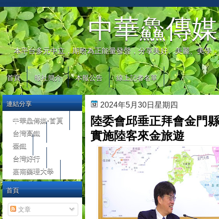
automaty do gier
中華鱻傳媒
本平台多元中立，期盼為正能量發聲，分享美好、美麗、美學，
首頁
報社簡介
本報公告
線上記者名單
連結分享
2024年5月30日星期四
陸委會邱垂正拜會金門縣
中華鱻傳媒-首頁
台灣高鐵
實施陸客來金旅遊
臺鐵
台灣好行
嘉南藥理大學
首頁
文章