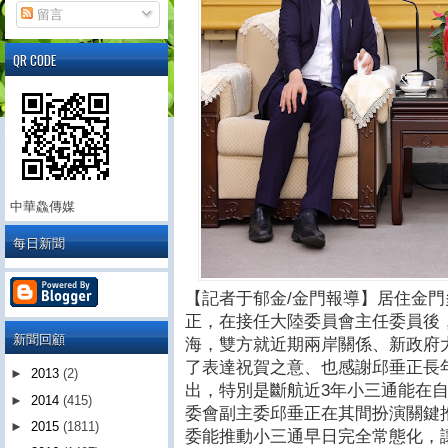
留言
QR CODE
中華鱻傳媒
每日新聞
【記者于郁金/金門報導】居住金
正，在接任大陸委員會主任委員後
新聞回顧
海，雙方就近期兩岸關係、新政府
了表達祝賀之意、也感謝邱垂正長
►
2013
(2)
出，特別是斷航近3年小三通能在
►
2014
(415)
委會副主委邱垂正在其間扮演關鍵
►
2015
(1811)
委能推動小三通早日完全常態化，