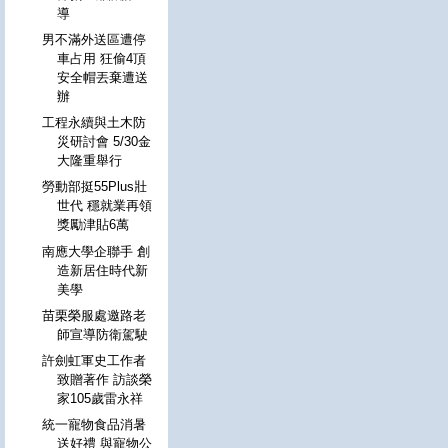
導
男不滿外送區遭停
車占用 狂偷4頂
安全帽丟棄遭送
辦
工程永續與土木防
災研討會 5/30金
大隆重舉行
勞動部挺55Plus壯
世代 穩就業再領
獎勵津貼6萬
南應大學企聯手 創
造新居住時代新
美學
苗栗榮服處邀路老
師宣導防衛駕駛
許劍虹軍史工作者
致贈著作 訪談榮
家105歲雷永祥
統一寵物食品消暑
送好禮 與寵物公