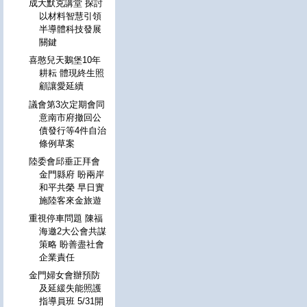
成大默克講堂 探討
以材料智慧引領
半導體科技發展
關鍵
喜憨兒天鵝堡10年
耕耘 體現終生照
顧讓愛延續
議會第3次定期會同
意南市府撤回公
債發行等4件自治
條例草案
陸委會邱垂正拜會
金門縣府 盼兩岸
和平共榮 早日實
施陸客來金旅遊
重視停車問題 陳福
海邀2大公會共謀
策略 盼善盡社會
企業責任
金門婦女會辦預防
及延緩失能照護
指導員班 5/31開