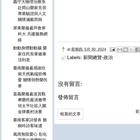
義守大物理治療系
赴岡山榮家見習
專業驗證與人文
關懷滿載而歸
屏東榮服處拜會屏
科大 共建服務網
絡
動動身體動動腦 榮
at
星期四, 5月 30, 2024
家住民長輩健康
Labels:
新聞總覽-政治
活到老
臺南榮服處感謝欣
南天然氣端節傳
愛 關懷弱勢榮民
沒有留言:
眷
嘉義榮服處道賀觀
發佈留言
摩榮民嚴清雅帶
領太平社區入圍
首
金牌農村決賽
較新的文章
臺南客家詩發表 藝
桐吟詩客味濃
風雨無阻愛心 彰化