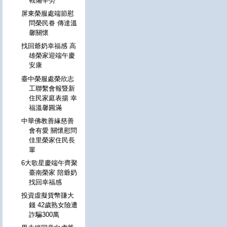
戰備辛勞
屏東榮服處端節慰
問榮民眷 傳達溫
馨關懷
找回爺奶幸福感 高
雄榮家迎端午慶
安康
臺中榮服處榮欣志
工聯繫會報暨新
住民家庭表揚 幸
福溫馨圓滿
中華佛教善緣慈善
會有愛 關懷慰問
佳里榮家住民長
輩
6大歌星慶端午齊聚
臺南榮家 陪爺奶
找回幸福感
投資虛擬貨幣賺大
錢 42歲熟女險遭
詐騙300萬