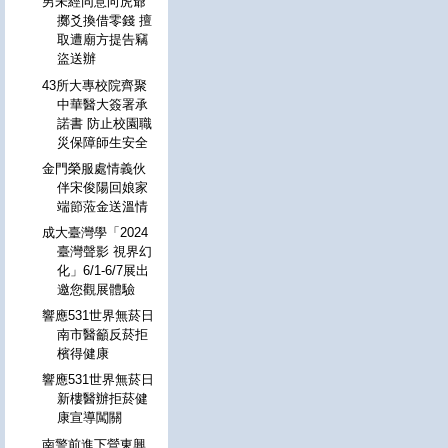
男未經同意向虎爺
擲爻換借零錢 擅
取遭廟方提告竊
盜送辦
43所大專校院齊聚
中華醫大簽署承
諾書 防止校園職
災保障師生安全
金門榮服處情義伙
伴宋俊陽回娘家
端節蒞金送溫情
成大臺灣學「2024
臺灣聲影 視界幻
化」6/1-6/7展出
邀您觀展體驗
響應531世界無菸日
南市醫籲反菸拒
檳得健康
響應531世界無菸日
新樓醫辦拒菸健
康宣導闖關
南警前進下營東興