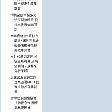
園推寵夏毛孩集
點趣
灣橋榮院中醫多元
治療調整體質 從
根本改善失眠問
題
南市商總會×直轄市
商會×宋姓宗親會
蒞臺南後備指揮
部敬軍拜會
次世代基因定序 檢
驗過所有基因 病
情明朗？成醫來
分析/影音
彰化榮服處與立路
企業簽署MOU 促
進退除役官兵就
業
雪中送炭關懷協會
捐贈愛心米 關懷
雲林榮民眷