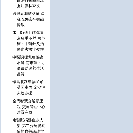
圓夢行善團堅定
挹注雲林家扶
過敏者減敏菜單 這
樣吃免疫平衡能
降敏
木工師傅工作激增
肩痛手不舉 南市
醫：中醫針灸治
療肩夾擠症候群
中醫調理乳癌治療
不適 南市醫：可
舒緩助改善生活
品質
環島北路車禍民眾
受困車內 金沙消
火速救援
金門智慧交通新里
程 交通管理中心
建置完成
南警慨捐熱血救人
樂 第二分局警察
節捐血兼識詐宣