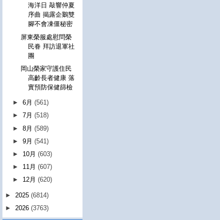
海洋日 敲響仲夏
序曲 揭露企鵝雙
腳不會凍僵秘密
屏東榮服處慰問榮
民眷 拜訪退軍社
團
岡山榮家守護住民
高齡長者健康 落
實預防保健篩檢
►
6月
(561)
►
7月
(518)
►
8月
(589)
►
9月
(541)
►
10月
(603)
►
11月
(607)
►
12月
(620)
►
2025
(6814)
►
2026
(3763)