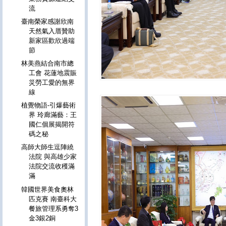
流
臺南榮家感謝欣南
天然氣入厝贊助
新家區歡欣過端
節
林美燕結合南市總
工會 花蓮地震賑
災勞工愛的無界
線
植覺物語-引爆藝術
界 玲廊滿藝：王
國仁個展揭開符
碼之秘
高師大師生逗陣繞
法院 與高雄少家
法院交流收穫滿
滿
韓國世界美食奧林
匹克賽 南臺科大
餐旅管理系勇奪3
金3銀2銅