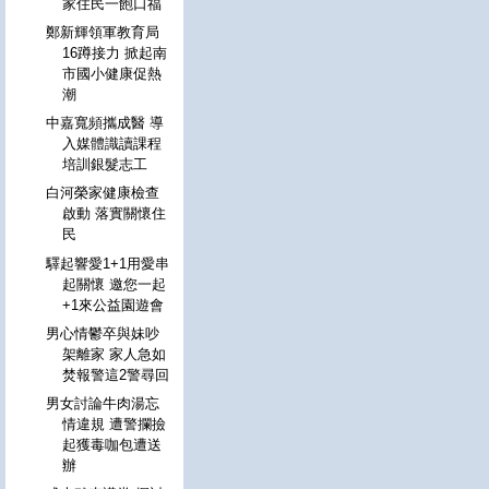
家住民一飽口福
鄭新輝領軍教育局
16蹲接力 掀起南
市國小健康促熱
潮
中嘉寬頻攜成醫 導
入媒體識讀課程
培訓銀髮志工
白河榮家健康檢查
啟動 落實關懷住
民
驛起響愛1+1用愛串
起關懷 邀您一起
+1來公益園遊會
男心情鬱卒與妹吵
架離家 家人急如
焚報警這2警尋回
男女討論牛肉湯忘
情違規 遭警攔撿
起獲毒咖包遭送
辦