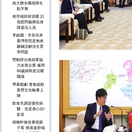
南大辦全國視障生
點字賽
南市端節前送暖 訪
視慰問義務役身
障退伍人員
李鎮國：市長坦承
臺灣長照是無效
砸錢沒解決生育
率問題
勞動部台南就業協
力友善企業 僱用
66歲婦再度活耀
職場
帶著戲劇 青春啟航
新營文化輪番上
陣
飲食失調是慢性病
醫：也是身心症/
影音
禧榕軒搶攻暑假親
子客 推港遊府城