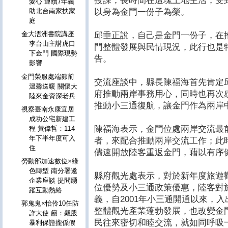
授課，長時間在這塊土地生活，受
愛心 連續7年義
以身為金門一份子為榮。
助北台南家扶家
庭
金大浯洲書院講座
邱垂正說，自己是金門一份子，在
李台山主講虎口
門整體發展與民情現況，此行也是
下金門 國際現勢
告。
影響
金門榮服處端節前
交流座談中，縣長陳福海首先肯定
溫馨送暖 關懷大
府推動兩岸事務用心，同時也再次
陸來金資深老兵
推動小三通復航，讓金門作為兩岸
視察臺南永康宜居
成功公宅新建工
陳福海表示，金門位處兩岸交流最
程 黃偉哲：114
年下半年度可入
者，來配合推動兩岸交流工作；此
住
儘速開放陸客重返金門，藉以有序
勞動部加速數位×綠
色轉型 南分署邀
縣府觀光處表示，對於新年度旅遊
企業座談 提問踴
位優勢及小三通政策優惠，陸客對
躍互動熱絡
義，自2001年小三通開通以來，
郭鬼鬼×怡伶10任防
整體觀光產業蓬勃發展，也改變金
詐大使 籲：飆股
民往來密切和睦交流，就如同呼吸
暴利保證攏係假