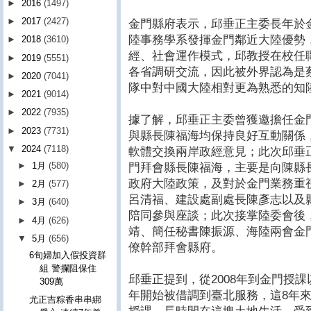
►
2016
(1497)
►
2017
(2427)
金門縣府表示，邱垂正主委長年於
陸事務學系發揮金門鄰近大陸優勢
►
2018
(3610)
經、社會運作模式，邱教授在校任
►
2019
(5551)
各省調研交流，因此被外界認為是
►
2020
(7041)
隊中對中國大陸相對更為熟悉的知
►
2021
(9014)
►
2022
(7935)
據了解，邱垂正主委曾獲邀擔任金
►
2023
(7731)
與縣長陳福海均保持良好互動關係
▼
2024
(7118)
軟體交換兩岸政經意見；此次邱垂
►
1月
(580)
門拜會縣長陳福海，主要是向陳縣
政府大陸政策，及對於金門業務重
►
2月
(577)
呂清福、建設處副處長陳彥志以及
►
3月
(640)
陪同參與座談；此次接掌陸委會後
►
4月
(626)
靖、簡任秘書陳振源、海陸兩會金
▼
5月
(656)
僚幹部拜會縣府。
6旬婦加入假投資群
組 警攔阻保住
邱垂正提到，從2008年到金門授課
309萬
年開始被借調到臺北服務，這8年
尤正吉粽香串串綁