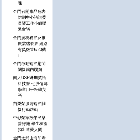
課
金門召開毒品危害
防制中心諮詢委
員暨工作小組聯
繫會議
金門慶稅務節及推
廣雲端發票 網路
有獎徵答6/20截
止
金門啟動端節慰問
關懷轄內弱勢
南大USR暑期英語
科技營 七股偏鄉
學童用平板學英
語
苗栗榮服處端節關
懷行動啟動
中彰榮家故榮民樂
善好施 畢生積蓄
捐出遺愛人間
金門太武山海印寺