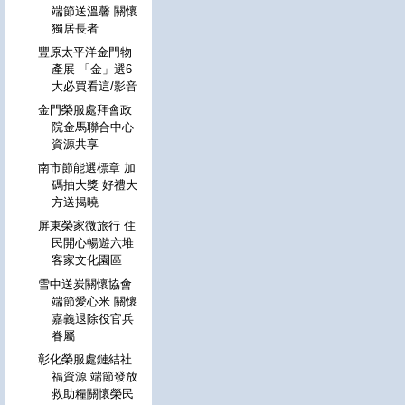
端節送溫馨 關懷
獨居長者
豐原太平洋金門物
產展 「金」選6
大必買看這/影音
金門榮服處拜會政
院金馬聯合中心
資源共享
南市節能選標章 加
碼抽大獎 好禮大
方送揭曉
屏東榮家微旅行 住
民開心暢遊六堆
客家文化園區
雪中送炭關懷協會
端節愛心米 關懷
嘉義退除役官兵
眷屬
彰化榮服處鏈結社
福資源 端節發放
救助糧關懷榮民