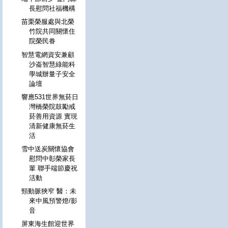
長慰問社福機構
苗栗榮服處與北榮
竹院共同關懷住
院榮民眷
智慧電網資安兼顧
沙崙智慧綠能科
學城辦量子安全
論壇
響應531世界無菸日
灣橋榮院鼓勵戒
菸善用資源 實現
清新健康無菸生
活
雪中送炭關懷協會
慰問中彰榮家長
輩 聯手端節慶祝
活動
頸動脈狹窄 醫：未
來中風預警燈/影
音
屏東海生館迎世界