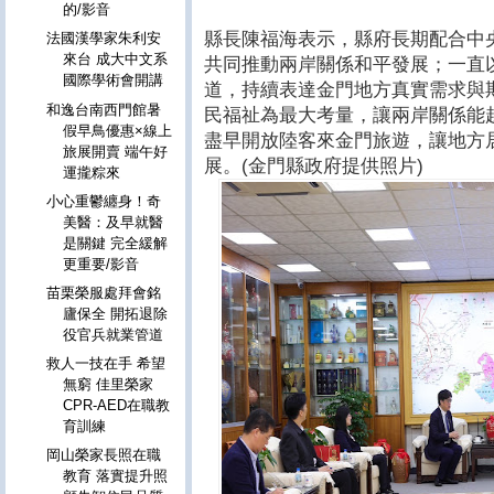
的/影音
縣長陳福海表示，縣府長期配合中
法國漢學家朱利安
來台 成大中文系
共同推動兩岸關係和平發展；一直
國際學術會開講
道，持續表達金門地方真實需求與
和逸台南西門館暑
民福祉為最大考量，讓兩岸關係能
假早鳥優惠×線上
盡早開放陸客來金門旅遊，讓地方
旅展開賣 端午好
展。(金門縣政府提供照片)
運攏粽來
小心重鬱纏身！奇
美醫：及早就醫
是關鍵 完全緩解
更重要/影音
苗栗榮服處拜會銘
廬保全 開拓退除
役官兵就業管道
救人一技在手 希望
無窮 佳里榮家
CPR-AED在職教
育訓練
岡山榮家長照在職
教育 落實提升照