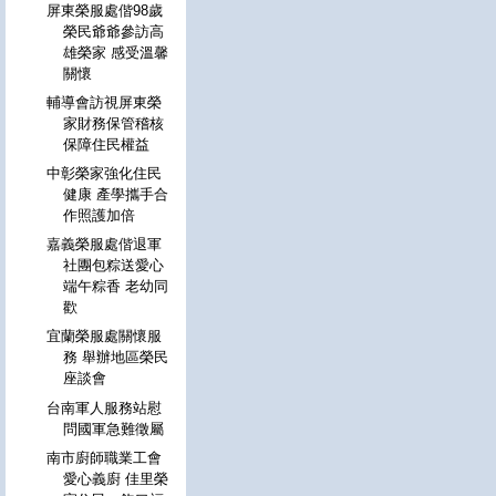
屏東榮服處偕98歲
榮民爺爺參訪高
雄榮家 感受溫馨
關懷
輔導會訪視屏東榮
家財務保管稽核
保障住民權益
中彰榮家強化住民
健康 產學攜手合
作照護加倍
嘉義榮服處偕退軍
社團包粽送愛心
端午粽香 老幼同
歡
宜蘭榮服處關懷服
務 舉辦地區榮民
座談會
台南軍人服務站慰
問國軍急難徵屬
南市廚師職業工會
愛心義廚 佳里榮