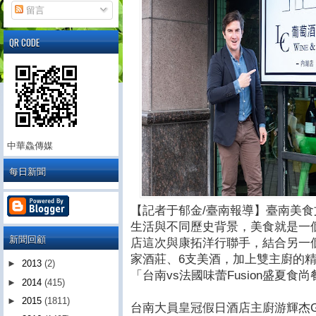
留言
QR CODE
中華鱻傳媒
每日新聞
【記者于郁金/臺南報導】臺南美食
生活與不同歷史背景，美食就是一
新聞回顧
店這次與康拓洋行聯手，結合另一
家酒莊、6支美酒，加上雙主廚的精
►
2013
(2)
「台南vs法國味蕾Fusion盛夏食
►
2014
(415)
►
2015
(1811)
台南大員皇冠假日酒店主廚游輝杰Geof