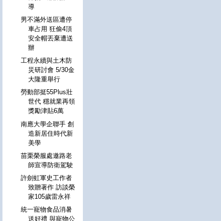
導
男不滿外送區遭停
車占用 狂偷4頂
安全帽丟棄遭送
辦
工程永續與土木防
災研討會 5/30金
大隆重舉行
勞動部挺55Plus壯
世代 穩就業再領
獎勵津貼6萬
南應大學企聯手 創
造新居住時代新
美學
苗栗榮服處邀路老
師宣導防衛駕駛
許劍虹軍史工作者
致贈著作 訪談榮
家105歲雷永祥
統一寵物食品消暑
送好禮 與寵物公