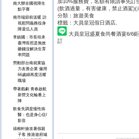
加10%服務費，名額有限請事先訂位06-
南大辦全國視障生
(飲酒過量，有害健康，禁止酒駕)(
點字賽
分類：旅遊美食
南市端節前送暖 訪
標籤：大員皇冠假日酒店
,
視慰問義務役身
障退伍人員
大員皇冠盛夏食尚餐酒宴6/6鉅
李鎮國：市長坦承
訂
臺灣長照是無效
砸錢沒解決生育
率問題
勞動部台南就業協
力友善企業 僱用
66歲婦再度活耀
職場
帶著戲劇 青春啟航
新營文化輪番上
陣
飲食失調是慢性病
醫：也是身心症/
影音
禧榕軒搶攻暑假親
子客 推港遊府城