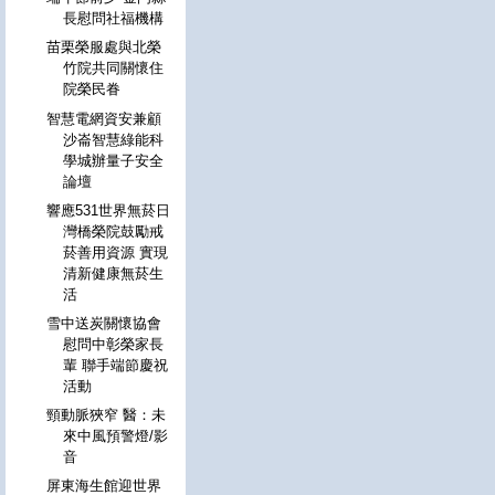
長慰問社福機構
苗栗榮服處與北榮
竹院共同關懷住
院榮民眷
智慧電網資安兼顧
沙崙智慧綠能科
學城辦量子安全
論壇
響應531世界無菸日
灣橋榮院鼓勵戒
菸善用資源 實現
清新健康無菸生
活
雪中送炭關懷協會
慰問中彰榮家長
輩 聯手端節慶祝
活動
頸動脈狹窄 醫：未
來中風預警燈/影
音
屏東海生館迎世界