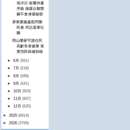
海洋日 敲響仲夏
序曲 揭露企鵝雙
腳不會凍僵秘密
屏東榮服處慰問榮
民眷 拜訪退軍社
團
岡山榮家守護住民
高齡長者健康 落
實預防保健篩檢
►
6月
(561)
►
7月
(518)
►
8月
(589)
►
9月
(541)
►
10月
(603)
►
11月
(607)
►
12月
(620)
►
2025
(6814)
►
2026
(3769)