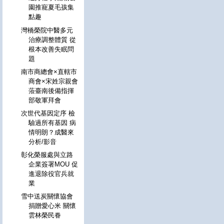
園推寵夏毛孩集
點趣
灣橋榮院中醫多元
治療調整體質 從
根本改善失眠問
題
南市商總會×直轄市
商會×宋姓宗親會
蒞臺南後備指揮
部敬軍拜會
次世代基因定序 檢
驗過所有基因 病
情明朗？成醫來
分析/影音
彰化榮服處與立路
企業簽署MOU 促
進退除役官兵就
業
雪中送炭關懷協會
捐贈愛心米 關懷
雲林榮民眷