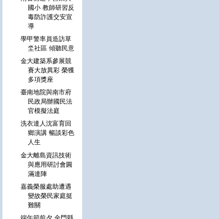
國小 教師研習反
毒防詐護交安宣
導
學甲警率員造訪草
坔社區 傾聽民意
金大建築系參展競
賽大放異彩 榮獲
多項獎座
臺南地院與南市府
民政局辦國民法
官模擬法庭
洗衣達人沈富育回
鄉演講 暢談彩色
人生
金大離島資訊技術
與應用研討會圓
滿達陣
嘉義榮服處助遭遇
變故榮民家庭挺
難關
端午節前夕 金門縣