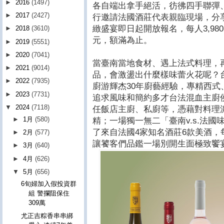
►
2016
(1497)
各自端出拿手絕活，彷彿四手聯彈
►
2017
(2427)
行邀請法國酒莊代表親臨現場，分
緻盛宴即日起開放報名，每人3,980
►
2018
(3610)
元，額滿為止。
►
2019
(5551)
►
2020
(7041)
當臺南當地食材、遇上法式料理，
►
2021
(9014)
品，會激盪出什麼樣味蕾火花呢？
►
2022
(7935)
廚游輝杰30年廚藝經驗，專精西
►
2023
(7731)
追求風味和簡約多才台法混血主廚
▼
2024
(7118)
任飯店主廚、私廚等，憑藉對料理
►
1月
(580)
精；一場獨一無二「臺南v.s.法國味
了來自法國4家知名酒莊6款美酒
►
2月
(577)
讓饕客們品鑑一場別開生面極致饗
►
3月
(640)
►
4月
(626)
▼
5月
(656)
6旬婦加入假投資群
組 警攔阻保住
309萬
尤正吉粽香串串綁