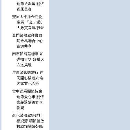
端節送溫馨 關懷
獨居長者
豐原太平洋金門物
產展 「金」選6
大必買看這/影音
金門榮服處拜會政
院金馬聯合中心
資源共享
南市節能選標章 加
碼抽大獎 好禮大
方送揭曉
屏東榮家微旅行 住
民開心暢遊六堆
客家文化園區
雪中送炭關懷協會
端節愛心米 關懷
嘉義退除役官兵
眷屬
彰化榮服處鏈結社
福資源 端節發放
救助糧關懷榮民