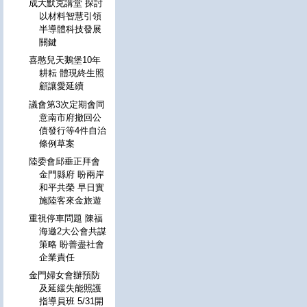
成大默克講堂 探討
以材料智慧引領
半導體科技發展
關鍵
喜憨兒天鵝堡10年
耕耘 體現終生照
顧讓愛延續
議會第3次定期會同
意南市府撤回公
債發行等4件自治
條例草案
陸委會邱垂正拜會
金門縣府 盼兩岸
和平共榮 早日實
施陸客來金旅遊
重視停車問題 陳福
海邀2大公會共謀
策略 盼善盡社會
企業責任
金門婦女會辦預防
及延緩失能照護
指導員班 5/31開