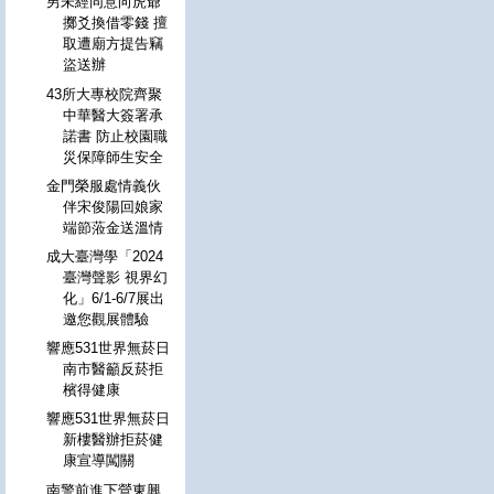
男未經同意向虎爺
擲爻換借零錢 擅
取遭廟方提告竊
盜送辦
43所大專校院齊聚
中華醫大簽署承
諾書 防止校園職
災保障師生安全
金門榮服處情義伙
伴宋俊陽回娘家
端節蒞金送溫情
成大臺灣學「2024
臺灣聲影 視界幻
化」6/1-6/7展出
邀您觀展體驗
響應531世界無菸日
南市醫籲反菸拒
檳得健康
響應531世界無菸日
新樓醫辦拒菸健
康宣導闖關
南警前進下營東興