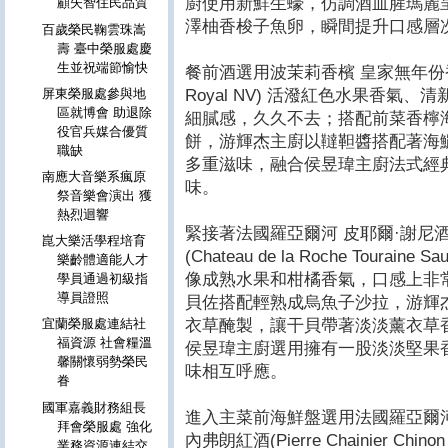
廚使用新鮮生蠔，仿調酒血腥瑪麗
顧失智住民品質
澤柚香梭子魚卵，瞬間提升口感層
百歲榮民鞠雲珠嵩
壽 臺中榮服處慶
生並祝端節愉快
餐前酒選用波茉莉香檳 皇家無年份香檳(Ch
Royal NV) 活潑紅色水果香氣
屏東榮服處參與地
區就博會 助退除
細膩感，久久不去；搭配前菜香檸
役官兵媒合優質
餅，游輝杰主廚以韃靼醬搭配著海
職缺
多重滋味，融合侯昱瑋主廚法式經
南應大音樂系瘋原
味。
祭音樂會演出 獲
熱烈迴響
緊接著法國羅亞爾河 皮耶爾·謝尼
崑大樂活學程培育
(Chateau de la Roche Touraine
樂齡體適能人才
像成熟水果和柑橘香氣，口感上非
學員通過初級指
導員證照
貝佐搭配輕熟成烏魚子沙拉，游輝
衣草醃製，讓干貝帶著淡淡薰衣草
宜蘭榮服處連結社
福資源 社會糧溫
侯昱瑋主廚選用擁有一股淡淡堅果
馨關懷弱勢榮民
味相互呼應。
眷
國軍嘉義財務組長
進入主菜前海鮮盤選用法國羅亞爾河 
拜會榮服處 強化
內弗朗紅酒(Pierre Chainier C
業務資源連結交