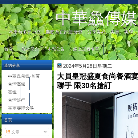
automaty do gier
中華鱻傳媒
本平台多元中立，期盼為正能量發聲，分享美好、美麗、美學，
首頁
報社簡介
本報公告
線上記者名單
連結分享
2024年5月28日星期二
大員皇冠盛夏食尚餐酒宴6
中華鱻傳媒-首頁
台灣高鐵
聯手 限30名搶訂
臺鐵
台灣好行
嘉南藥理大學
首頁
文章