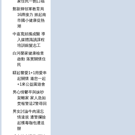
家住民一飽口福
鄭新輝領軍教育局
16蹲接力 掀起南
市國小健康促熱
潮
中嘉寬頻攜成醫 導
入媒體識讀課程
培訓銀髮志工
白河榮家健康檢查
啟動 落實關懷住
民
驛起響愛1+1用愛串
起關懷 邀您一起
+1來公益園遊會
男心情鬱卒與妹吵
架離家 家人急如
焚報警這2警尋回
男女討論牛肉湯忘
情違規 遭警攔撿
起獲毒咖包遭送
辦