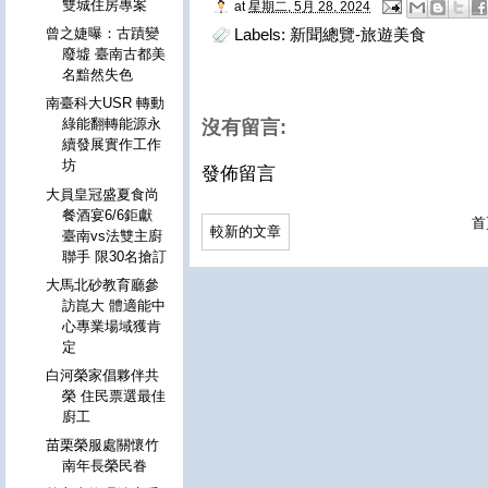
雙城住房專案
at
星期二, 5月 28, 2024
曾之婕曝：古蹟變
Labels:
新聞總覽-旅遊美食
廢墟 臺南古都美
名黯然失色
南臺科大USR 轉動
綠能翻轉能源永
沒有留言:
續發展實作工作
坊
發佈留言
大員皇冠盛夏食尚
餐酒宴6/6鉅獻
首
較新的文章
臺南vs法雙主廚
聯手 限30名搶訂
大馬北砂教育廳參
訪崑大 體適能中
心專業場域獲肯
定
白河榮家倡夥伴共
榮 住民票選最佳
廚工
苗栗榮服處關懷竹
南年長榮民眷