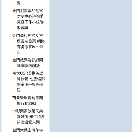
課
金門召開毒品危害
防制中心諮詢委
員暨工作小組聯
繫會議
金門慶稅務節及推
廣雲端發票 網路
有獎徵答6/20截
止
金門啟動端節慰問
關懷轄內弱勢
南大USR暑期英語
科技營 七股偏鄉
學童用平板學英
語
苗栗榮服處端節關
懷行動啟動
中彰榮家故榮民樂
善好施 畢生積蓄
捐出遺愛人間
金門太武山海印寺