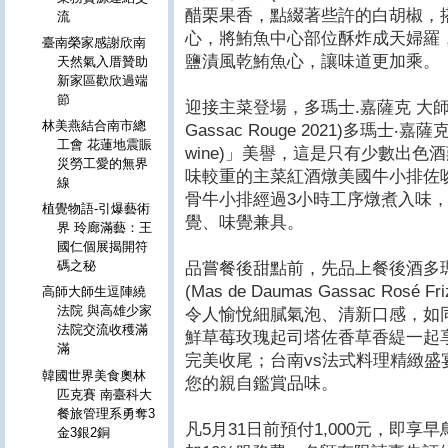
醋栗果香，點綴著些許的白胡椒，
流
心，將鮪魚中心部位酥炸成天婦羅
臺南榮家感謝欣南
鹽漬風乾鮪魚心，讓味道更加乘。
天然氣入厝贊助
新家區歡欣過端
節
迎接主菜登場，多瑪士.嘉薩克 大師系列
林美燕結合南市總
Gassac Rouge 2021)多瑪士‧
工會 花蓮地震賑
wine)」美譽，這是只有少數出
災勞工愛的無界
味較重的主菜紅酒燉美國牛小排佐
線
骨牛小排經過3小時工序燉煮入味
植覺物語-引爆藝術
覺、味覺兼具。
界 玲廊滿藝：王
國仁個展揭開符
碼之秘
品嘗餐後甜點前，先品上餐後酒多
(Mas de Daumas Gassac Rosé
高師大師生逗陣繞
法院 與高雄少家
令人愉悅細膩氣泡、清新口感，如
法院交流收穫滿
鮮草莓玫瑰起司塔佐香草香緹一起
滿
完美收尾；台南vs法式料理精緻
韓國世界美食奧林
您的親自鑑賞品味。
匹克賽 南臺科大
餐旅管理系勇奪3
凡5月31日前預付1,000元，即享
金3銀2銅