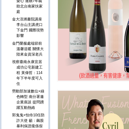
愛心 連續7年義
助北台南家扶家
庭
金大浯洲書院講座
李台山主講虎口
下金門 國際現勢
影響
金門榮服處端節前
溫馨送暖 關懷大
陸來金資深老兵
視察臺南永康宜居
成功公宅新建工
程 黃偉哲：114
年下半年度可入
住
勞動部加速數位×綠
色轉型 南分署邀
企業座談 提問踴
躍互動熱絡
郭鬼鬼×怡伶10任防
詐大使 籲：飆股
暴利保證攏係假