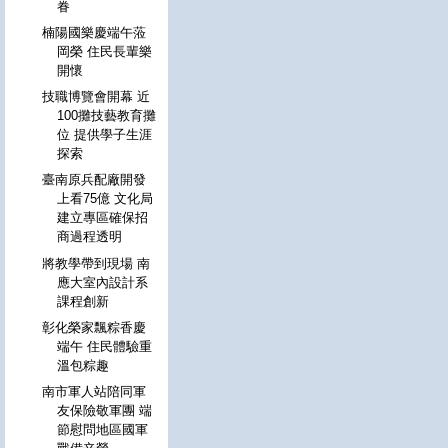
眷
楠陽國樂慶端午蒞
岡榮 住民長輩樂
開懷
技職博覽會開幕 近
100攤技藝教育攤
位 提供學子生涯
探索
臺南原兵配廠開發
上看75億 文化局
建立專區確保招
商過程透明
將教學帶到現場 南
應大室內設計系
課程創新
彰化榮家飄粽香慶
端午 住民體驗重
溫包粽趣
南市軍人站陪同軍
友保險敬軍團 端
節慰問地區國軍