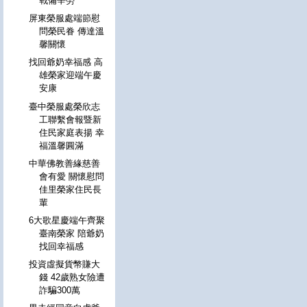
戰備辛勞
屏東榮服處端節慰
問榮民眷 傳達溫
馨關懷
找回爺奶幸福感 高
雄榮家迎端午慶
安康
臺中榮服處榮欣志
工聯繫會報暨新
住民家庭表揚 幸
福溫馨圓滿
中華佛教善緣慈善
會有愛 關懷慰問
佳里榮家住民長
輩
6大歌星慶端午齊聚
臺南榮家 陪爺奶
找回幸福感
投資虛擬貨幣賺大
錢 42歲熟女險遭
詐騙300萬