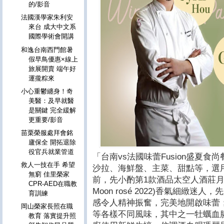
的/影音
法國漢學家朱利安
來台 成大中文系
國際學術會開講
和逸台南西門館暑
假早鳥優惠×線上
旅展開賣 端午好
運攏粽來
小心重鬱纏身！奇
美醫：及早就醫
是關鍵 完全緩解
更重要/影音
苗栗榮服處拜會銘
廬保全 開拓退除
役官兵就業管道
「台南vs法國味蕾Fusion盛夏
救人一技在手 希望
沙拉、海鮮盤、主菜、甜點等，選
無窮 佳里榮家
前，先小酌第1款酒品太空人酒莊月亮粉紅葡
CPR-AED在職教
Moon rosé 2022)香氣細緻
育訓練
感令人精神振奮，完美地開啟味蕾
岡山榮家長照在職
等各樣不同風味，其中之一牡蠣血
教育 落實提升照