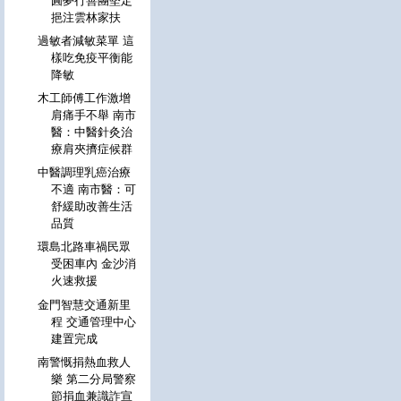
圓夢行善團堅定
挹注雲林家扶
過敏者減敏菜單 這
樣吃免疫平衡能
降敏
木工師傅工作激增
肩痛手不舉 南市
醫：中醫針灸治
療肩夾擠症候群
中醫調理乳癌治療
不適 南市醫：可
舒緩助改善生活
品質
環島北路車禍民眾
受困車內 金沙消
火速救援
金門智慧交通新里
程 交通管理中心
建置完成
南警慨捐熱血救人
樂 第二分局警察
節捐血兼識詐宣