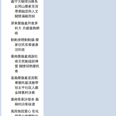
義守大物理治療系
赴岡山榮家見習
專業驗證與人文
關懷滿載而歸
屏東榮服處拜會屏
科大 共建服務網
絡
動動身體動動腦 榮
家住民長輩健康
活到老
臺南榮服處感謝欣
南天然氣端節傳
愛 關懷弱勢榮民
眷
嘉義榮服處道賀觀
摩榮民嚴清雅帶
領太平社區入圍
金牌農村決賽
臺南客家詩發表 藝
桐吟詩客味濃
風雨無阻愛心 彰化