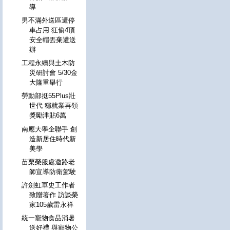
導
男不滿外送區遭停
車占用 狂偷4頂
安全帽丟棄遭送
辦
工程永續與土木防
災研討會 5/30金
大隆重舉行
勞動部挺55Plus壯
世代 穩就業再領
獎勵津貼6萬
南應大學企聯手 創
造新居住時代新
美學
苗栗榮服處邀路老
師宣導防衛駕駛
許劍虹軍史工作者
致贈著作 訪談榮
家105歲雷永祥
統一寵物食品消暑
送好禮 與寵物公