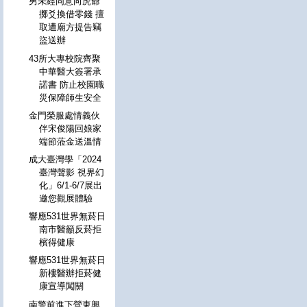
男未經同意向虎爺
擲爻換借零錢 擅
取遭廟方提告竊
盜送辦
43所大專校院齊聚
中華醫大簽署承
諾書 防止校園職
災保障師生安全
金門榮服處情義伙
伴宋俊陽回娘家
端節蒞金送溫情
成大臺灣學「2024
臺灣聲影 視界幻
化」6/1-6/7展出
邀您觀展體驗
響應531世界無菸日
南市醫籲反菸拒
檳得健康
響應531世界無菸日
新樓醫辦拒菸健
康宣導闖關
南警前進下營東興