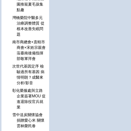
園推寵夏毛孩集
點趣
灣橋榮院中醫多元
治療調整體質 從
根本改善失眠問
題
南市商總會×直轄市
商會×宋姓宗親會
蒞臺南後備指揮
部敬軍拜會
次世代基因定序 檢
驗過所有基因 病
情明朗？成醫來
分析/影音
彰化榮服處與立路
企業簽署MOU 促
進退除役官兵就
業
雪中送炭關懷協會
捐贈愛心米 關懷
雲林榮民眷