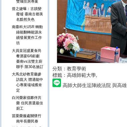
雙城住房專案
曾之婕曝：古蹟變
廢墟 臺南古都美
名黯然失色
南臺科大USR 轉動
綠能翻轉能源永
續發展實作工作
坊
大員皇冠盛夏食尚
餐酒宴6/6鉅獻
臺南vs法雙主廚
聯手 限30名搶訂
分類：教育學術
大馬北砂教育廳參
標籤：高雄師範大學
,
訪崑大 體適能中
高師大師生逗陣繞法院 與高
心專業場域獲肯
定
白河榮家倡夥伴共
榮 住民票選最佳
廚工
苗栗榮服處關懷竹
南年長榮民眷