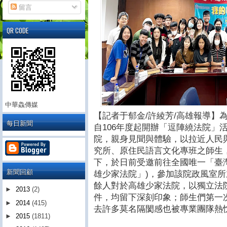
留言
QR CODE
中華鱻傳媒
【記者于郁金/許綾芳/高雄報導】
每日新聞
自106年度起開辦「逗陣繞法院」
院，親身見聞與體驗，以拉近人民
究所、原住民語言文化專班之師生
下，於日前受邀前往全國唯一「臺
新聞回顧
雄少家法院」)，參加該院政風室所
餘人對於高雄少家法院，以獨立法
►
2013
(2)
件，均留下深刻印象；師生們第一
►
2014
(415)
去許多莫名隔閡感也被專業團隊熱
►
2015
(1811)