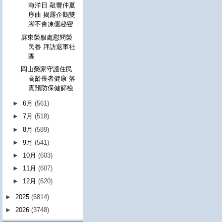
海洋日 敲響仲夏
序曲 揭露企鵝雙
腳不會凍僵秘密
屏東榮服處慰問榮
民眷 拜訪退軍社
團
岡山榮家守護住民
高齡長者健康 落
實預防保健篩檢
►
6月
(561)
►
7月
(518)
►
8月
(589)
►
9月
(541)
►
10月
(603)
►
11月
(607)
►
12月
(620)
►
2025
(6814)
►
2026
(3748)