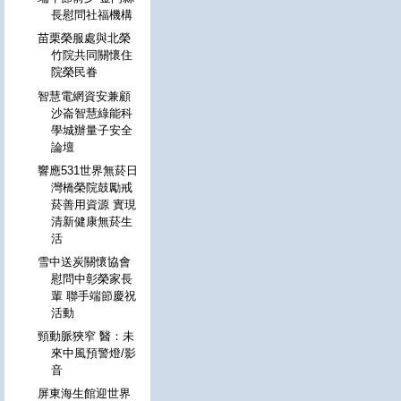
長慰問社福機構
苗栗榮服處與北榮
竹院共同關懷住
院榮民眷
智慧電網資安兼顧
沙崙智慧綠能科
學城辦量子安全
論壇
響應531世界無菸日
灣橋榮院鼓勵戒
菸善用資源 實現
清新健康無菸生
活
雪中送炭關懷協會
慰問中彰榮家長
輩 聯手端節慶祝
活動
頸動脈狹窄 醫：未
來中風預警燈/影
音
屏東海生館迎世界