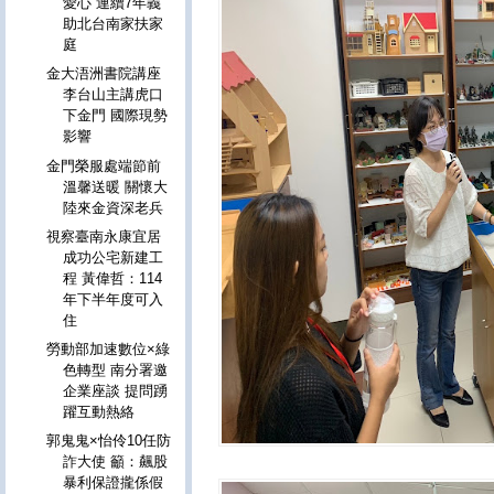
愛心 連續7年義
助北台南家扶家
庭
金大浯洲書院講座
李台山主講虎口
下金門 國際現勢
影響
金門榮服處端節前
溫馨送暖 關懷大
陸來金資深老兵
視察臺南永康宜居
成功公宅新建工
程 黃偉哲：114
年下半年度可入
住
勞動部加速數位×綠
色轉型 南分署邀
企業座談 提問踴
躍互動熱絡
郭鬼鬼×怡伶10任防
詐大使 籲：飆股
暴利保證攏係假