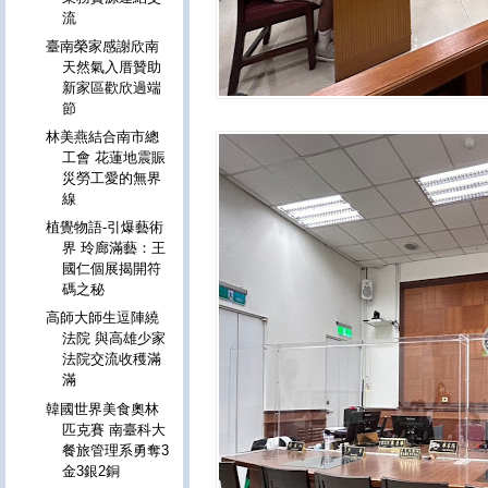
流
臺南榮家感謝欣南
天然氣入厝贊助
新家區歡欣過端
節
林美燕結合南市總
工會 花蓮地震賑
災勞工愛的無界
線
植覺物語-引爆藝術
界 玲廊滿藝：王
國仁個展揭開符
碼之秘
高師大師生逗陣繞
法院 與高雄少家
法院交流收穫滿
滿
韓國世界美食奧林
匹克賽 南臺科大
餐旅管理系勇奪3
金3銀2銅