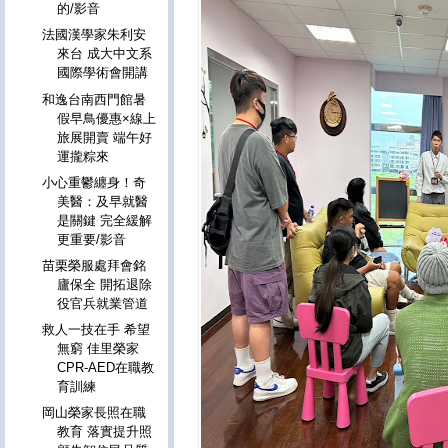
的/影音
法國漢學家朱利安
來台 成大中文系
國際學術會開講
和逸台南西門館暑
假早鳥優惠×線上
旅展開賣 端午好
運攏粽來
小心重鬱纏身！奇
美醫：及早就醫
是關鍵 完全緩解
更重要/影音
苗栗榮服處拜會銘
廬保全 開拓退除
役官兵就業管道
救人一技在手 希望
無窮 佳里榮家
CPR-AED在職教
育訓練
岡山榮家長照在職
教育 落實提升照