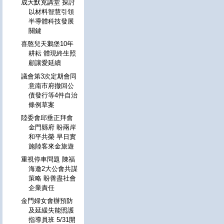
成大默克講堂 探討
以材料智慧引領
半導體科技發展
關鍵
喜憨兒天鵝堡10年
耕耘 體現終生照
顧讓愛延續
議會第3次定期會同
意南市府撤回公
債發行等4件自治
條例草案
陸委會邱垂正拜會
金門縣府 盼兩岸
和平共榮 早日實
施陸客來金旅遊
重視停車問題 陳福
海邀2大公會共謀
策略 盼善盡社會
企業責任
金門婦女會辦預防
及延緩失能照護
指導員班 5/31開