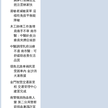
圓夢行善團堅定
挹注雲林家扶
過敏者減敏菜單 這
樣吃免疫平衡能
降敏
木工師傅工作激增
肩痛手不舉 南市
醫：中醫針灸治
療肩夾擠症候群
中醫調理乳癌治療
不適 南市醫：可
舒緩助改善生活
品質
環島北路車禍民眾
受困車內 金沙消
火速救援
金門智慧交通新里
程 交通管理中心
建置完成
南警慨捐熱血救人
樂 第二分局警察
節捐血兼識詐宣