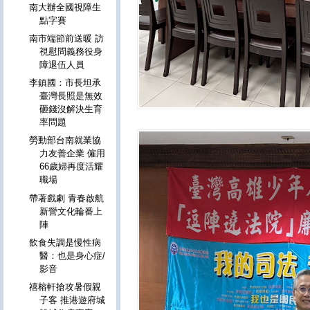
南大辦全國視障生
點字賽
南市端節前送暖 訪
視慰問義務役身
障退伍人員
李鎮國：市長坦承
臺灣長照是無效
砸錢沒解決生育
率問題
勞動部台南就業協
力友善企業 僱用
66歲婦再度活耀
職場
帶著戲劇 青春啟航
新營文化輪番上
陣
飲食失調是慢性病
醫：也是身心症/
影音
禧榕軒搶攻暑假親
子客 推港遊府城