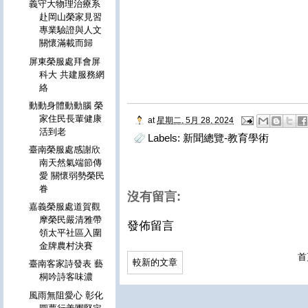
義守大物理治療系
赴岡山榮家見習
專業驗證與人文
關懷滿載而歸
屏東榮服處拜會屏
科大 共建服務網
絡
動動身體動動腦 榮
家住民長輩健康
at
星期二, 5月 28, 2024
活到老
Labels:
新聞總覽-教育學術
臺南榮服處感謝欣
南天然氣端節傳
愛 關懷弱勢榮民
眷
沒有留言:
嘉義榮服處道賀觀
摩榮民嚴清雅帶
發佈留言
領太平社區入圍
金牌農村決賽
首
較新的文章
臺南客家詩發表 藝
桐吟詩客味濃
風雨無阻愛心 彰化