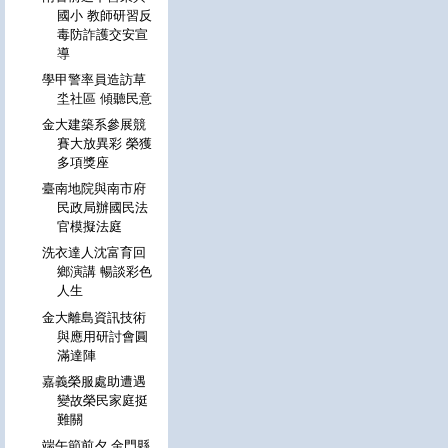
國小 教師研習反
毒防詐護交安宣
導
學甲警率員造訪草
坔社區 傾聽民意
金大建築系參展競
賽大放異彩 榮獲
多項獎座
臺南地院與南市府
民政局辦國民法
官模擬法庭
洗衣達人沈富育回
鄉演講 暢談彩色
人生
金大離島資訊技術
與應用研討會圓
滿達陣
嘉義榮服處助遭遇
變故榮民家庭挺
難關
端午節前夕 金門縣