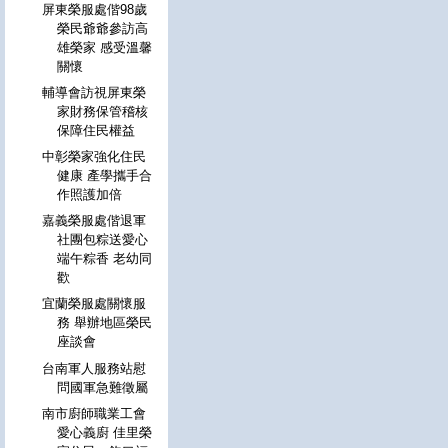
屏東榮服處偕98歲
榮民爺爺參訪高
雄榮家 感受溫馨
關懷
輔導會訪視屏東榮
家財務保管稽核
保障住民權益
中彰榮家強化住民
健康 產學攜手合
作照護加倍
嘉義榮服處偕退軍
社團包粽送愛心
端午粽香 老幼同
歡
宜蘭榮服處關懷服
務 舉辦地區榮民
座談會
台南軍人服務站慰
問國軍急難徵屬
南市廚師職業工會
愛心義廚 佳里榮