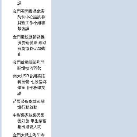
課
金門召開毒品危害
防制中心諮詢委
員暨工作小組聯
繫會議
金門慶稅務節及推
廣雲端發票 網路
有獎徵答6/20截
止
金門啟動端節慰問
關懷轄內弱勢
南大USR暑期英語
科技營 七股偏鄉
學童用平板學英
語
苗栗榮服處端節關
懷行動啟動
中彰榮家故榮民樂
善好施 畢生積蓄
捐出遺愛人間
金門太武山海印寺