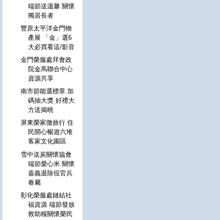
端節送溫馨 關懷
獨居長者
豐原太平洋金門物
產展 「金」選6
大必買看這/影音
金門榮服處拜會政
院金馬聯合中心
資源共享
南市節能選標章 加
碼抽大獎 好禮大
方送揭曉
屏東榮家微旅行 住
民開心暢遊六堆
客家文化園區
雪中送炭關懷協會
端節愛心米 關懷
嘉義退除役官兵
眷屬
彰化榮服處鏈結社
福資源 端節發放
救助糧關懷榮民