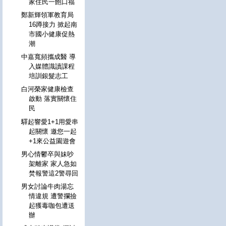
家住民一飽口福
鄭新輝領軍教育局
16蹲接力 掀起南
市國小健康促熱
潮
中嘉寬頻攜成醫 導
入媒體識讀課程
培訓銀髮志工
白河榮家健康檢查
啟動 落實關懷住
民
驛起響愛1+1用愛串
起關懷 邀您一起
+1來公益園遊會
男心情鬱卒與妹吵
架離家 家人急如
焚報警這2警尋回
男女討論牛肉湯忘
情違規 遭警攔撿
起獲毒咖包遭送
辦