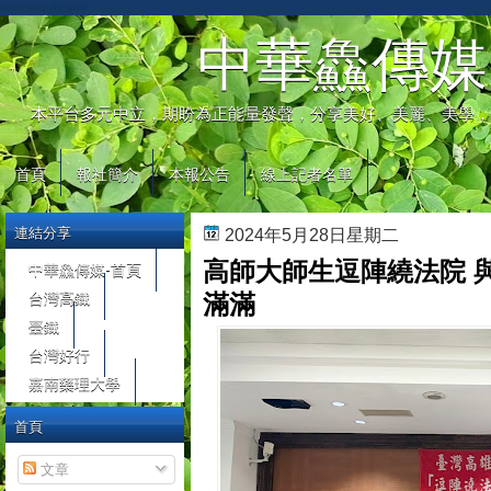
automaty do gier
中華鱻傳媒
本平台多元中立，期盼為正能量發聲，分享美好、美麗、美學，
首頁
報社簡介
本報公告
線上記者名單
連結分享
2024年5月28日星期二
高師大師生逗陣繞法院 
中華鱻傳媒-首頁
台灣高鐵
滿滿
臺鐵
台灣好行
嘉南藥理大學
首頁
文章