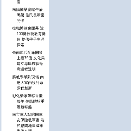
眷
楠陽國樂慶端午蒞
岡榮 住民長輩樂
開懷
技職博覽會開幕 近
100攤技藝教育攤
位 提供學子生涯
探索
臺南原兵配廠開發
上看75億 文化局
建立專區確保招
商過程透明
將教學帶到現場 南
應大室內設計系
課程創新
彰化榮家飄粽香慶
端午 住民體驗重
溫包粽趣
南市軍人站陪同軍
友保險敬軍團 端
節慰問地區國軍