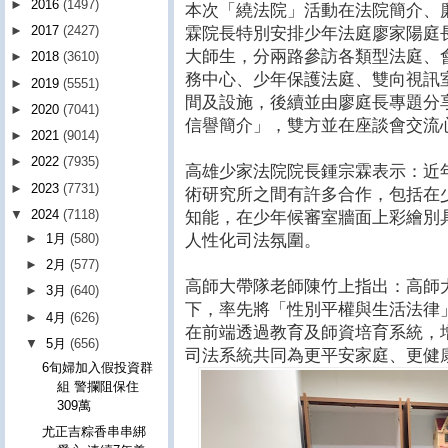
►
2016
(1497)
本次「繞法院」活動在法院簡介、
►
2017
(2427)
霖院長特別安排少年法庭廖家陽庭
大師生，分兩路參訪各類型法庭、
►
2018
(3610)
務中心、少年保護法庭、雙向視訊
►
2019
(5551)
間及設施，後續並由廖庭長專題分
►
2020
(7041)
信譽簡介」，雙方並在座談會交流
►
2021
(9014)
►
2022
(7935)
高雄少家法院院長鍾宗霖表示：近
►
2023
(7731)
術研究所之間有許多合作，包括在
▼
2024
(7118)
知能，在少年候審室牆面上彩繪別
人性化司法氛圍。
►
1月
(580)
►
2月
(577)
高師大帶隊老師陳竹上指出：高師
►
3月
(640)
下，率先將「性別平權與生活法律
►
4月
(626)
在前端透過教育及師資培育系統，
▼
5月
(656)
司法系統共同為更平安家庭、更健
6旬婦加入假投資群
組 警攔阻保住
309萬
尤正吉粽香串串綁