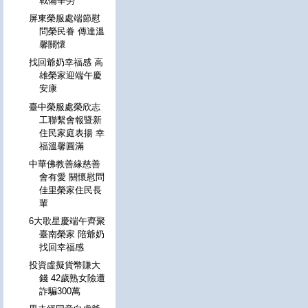
戰備辛勞
屏東榮服處端節慰
問榮民眷 傳達溫
馨關懷
找回爺奶幸福感 高
雄榮家迎端午慶
安康
臺中榮服處榮欣志
工聯繫會報暨新
住民家庭表揚 幸
福溫馨圓滿
中華佛教善緣慈善
會有愛 關懷慰問
佳里榮家住民長
輩
6大歌星慶端午齊聚
臺南榮家 陪爺奶
找回幸福感
投資虛擬貨幣賺大
錢 42歲熟女險遭
詐騙300萬