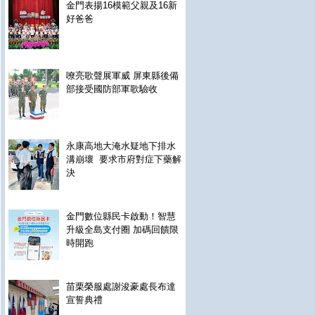
金門表揚16模範父親及16新
好爸爸
嘹亮歌聲展軍威 屏東縣後備
部接受國防部軍歌驗收
永康高地大淹水疑地下排水
溝崩壞 要求市府對症下藥解
決
金門數位縣民卡啟動！智慧
升級全島支付圈 加碼回饋限
時開跑
苗栗榮服處謝浚豪處長布達
宣誓典禮