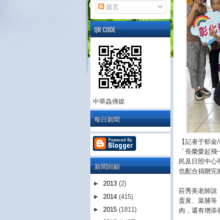
留言
QR CODE
中華鱻傳媒
每日新聞
【記者于郁金
「長榮愛起飛
民及日照中心
新聞回顧
也配合捐贈完
►
2013
(2)
莊秀美老師說
►
2014
(415)
蛋黃、菜脯等
►
2015
(1811)
肉，還有增添