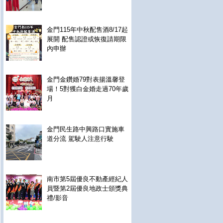
金門115年中秋配售酒8/17起
展開 配售認證或恢復請期限
內申辦
金門金鑽婚79對表揚溫馨登
場！5對獲白金婚走過70年歲
月
金門民生路中興路口實施車
道分流 駕駛人注意行駛
南市第5屆優良不動產經紀人
員暨第2屆優良地政士頒獎典
禮/影音