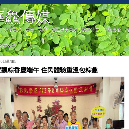
華鱻傳媒
，分享美好、美麗、美學，讓世界更美好！版權所有，非經授權，
記者名單
月30日星期四
家飄粽香慶端午 住民體驗重溫包粽趣