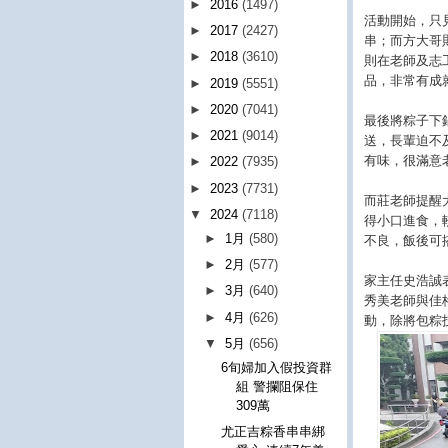
►
2016
(1497)
活動開始，只
►
2017
(2427)
串；而方大哥
►
2018
(3610)
則在老師及志
品，非常有成
►
2019
(5551)
►
2020
(7041)
最後將粽子下
►
2021
(9014)
送，長輩迫不
有味，很滿意
►
2022
(7935)
►
2023
(7731)
而莊老師提醒
▼
2024
(7118)
得小口進食，
►
1月
(580)
不良，飯後可
►
2月
(577)
家主任史浩誠
►
3月
(640)
秀美老師與佳
►
4月
(626)
動，除將包粽
▼
5月
(656)
6旬婦加入假投資群
組 警攔阻保住
309萬
尤正吉粽香串串綁