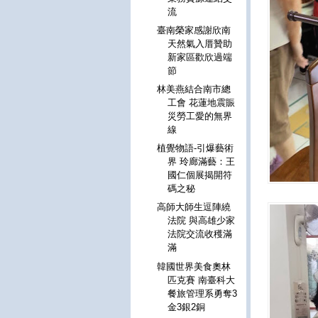
流
臺南榮家感謝欣南
天然氣入厝贊助
新家區歡欣過端
節
林美燕結合南市總
工會 花蓮地震賑
災勞工愛的無界
線
植覺物語-引爆藝術
界 玲廊滿藝：王
國仁個展揭開符
碼之秘
高師大師生逗陣繞
法院 與高雄少家
法院交流收穫滿
滿
韓國世界美食奧林
匹克賽 南臺科大
餐旅管理系勇奪3
金3銀2銅