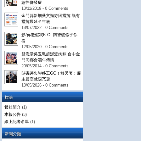
急性併發症
13/11/2019 - 0 Comments
金門縣新增藝文類紓困措施 既有
措施展延至年底
18/07/2022 - 0 Comments
影/你造假我K.O. 南警破假乎你
看
12/05/2020 - 0 Comments
雙漁堂吳玉珮超澎派肉粽 台中金
門同鄉會端午傳情
20/05/2014 - 0 Comments
貼磁磚失聯移工GG！移民署：雇
主最高裁罰75萬
13/05/2026 - 0 Comments
標籤
報社簡介
(1)
本報公告
(3)
線上記者名單
(1)
新聞分類