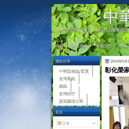
automaty do gier
中
本平台多元中立，期盼為正能量發聲
首頁
報社簡介
本報公告
線上
連結分享
2024年5
彰化榮
中華鱻傳媒-首頁
台灣高鐵
臺鐵
台灣好行
嘉南藥理大學
首頁
文章