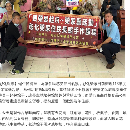
/彰化報導】端午節將至，為讓住民感受節日氣氛，彰化榮家日前辦理113年度
~榮家藝起動」系列活動第5場課程，邀請關懷小丑協會莊秀美老師教導安養住
學員一起包粽子，讓長輩體驗包粽樂趣與重拾回憶，而愛心廠商佳格食品公司
膳營養素讓長輩補充營養，提前度過一個歡樂端午佳節。
，今天是製作古早味肉粽，餡料有五花肉、紅蔥頭、花生、板栗子、香菇、鹹
，內餡則以五香粉、胡椒粉、醬油及砂糖等調味料爆香炒熟，而滷入味五花
香氣花生和香菇，都讓粽子層次感增加，很合長輩口味。