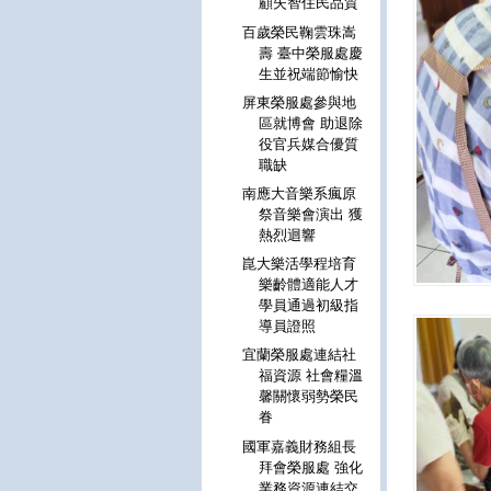
顧失智住民品質
百歲榮民鞠雲珠嵩
壽 臺中榮服處慶
生並祝端節愉快
屏東榮服處參與地
區就博會 助退除
役官兵媒合優質
職缺
南應大音樂系瘋原
祭音樂會演出 獲
熱烈迴響
崑大樂活學程培育
樂齡體適能人才
學員通過初級指
導員證照
宜蘭榮服處連結社
福資源 社會糧溫
馨關懷弱勢榮民
眷
國軍嘉義財務組長
拜會榮服處 強化
業務資源連結交