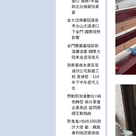
愛心 連續7年義
助北台南家扶家
庭
金大浯洲書院講座
李台山主講虎口
下金門 國際現勢
影響
金門榮服處端節前
溫馨送暖 關懷大
陸來金資深老兵
視察臺南永康宜居
成功公宅新建工
程 黃偉哲：114
年下半年度可入
住
勞動部加速數位×綠
色轉型 南分署邀
企業座談 提問踴
躍互動熱絡
郭鬼鬼×怡伶10任防
詐大使 籲：飆股
暴利保證攏係假