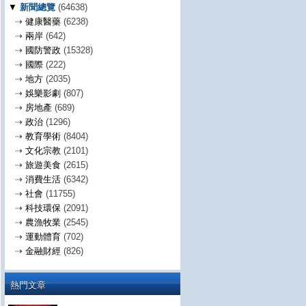
▼
新聞總覽
(64638)
⇢
健康醫藥
(6238)
⇢
兩岸
(642)
⇢
國防警政
(15328)
⇢
國際
(222)
⇢
地方
(2035)
⇢
娛樂影劇
(807)
⇢
房地產
(689)
⇢
政治
(1296)
⇢
教育學術
(8404)
⇢
文化宗教
(2101)
⇢
旅遊美食
(2615)
⇢
消費生活
(6342)
⇢
社會
(11755)
⇢
科技環保
(2091)
⇢
農漁牧業
(2545)
⇢
運動體育
(702)
⇢
金融財經
(826)
熱門文章