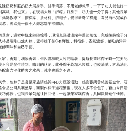
見陳奶奶和莊奶奶大展身手、雙手俐落，不用老師教導，一下子功夫就包好一
則高喊「我也來」，在現場大展「綁粽」好身手，功夫也十分了得；其他長輩
工媽媽教導下，摺粽葉、放材料、綁繩子，覺得新奇又有趣，看見自己完成作
就感，說這是一個令人難忘端午節體驗。
鍋蒸煮，過程中飄來陣陣粽香，現場充滿濃濃端午過節氣氛，完成後將粽子分
及待品嚐剛出爐肉粽，覺得粽子黏Q有彈性，料很多，香氣濃郁，都吃的津津
老師調味和自己手藝。
大家，香菇可增添香氣，但因體積較大容易噎著，提醒長輩吃粽子時一定要記
較不容易發生噎到、嗆到的狀況；此外粽子為糯米製成，也較油膩，容易消化
搭配富含消化酵素之水果，減少腹脹之不適。
表示，包粽子是凝聚家族情感與向心力應景活動，感謝張榮發慈善基金會、莊
格食品公司共襄盛舉，而製作粽子過程繁複，現在人多不會包了，藉由今日活
技巧傳授，也讓長輩勾起往日回憶，一起讓榮家飄粽香，共同歡度端午佳節。