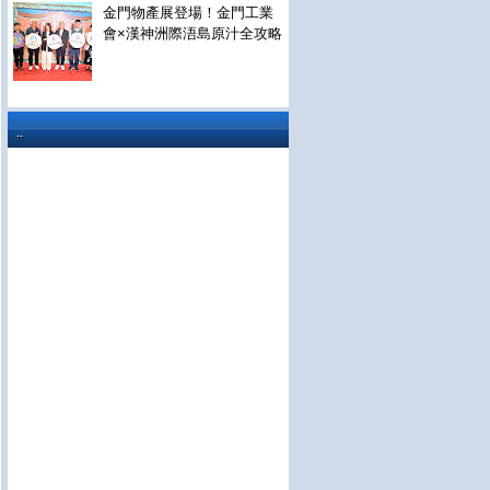
金門物產展登場！金門工業
會×漢神洲際浯島原汁全攻略
..