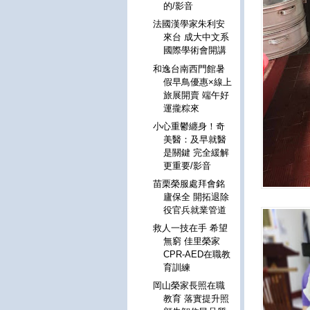
的/影音
法國漢學家朱利安
來台 成大中文系
國際學術會開講
和逸台南西門館暑
假早鳥優惠×線上
旅展開賣 端午好
運攏粽來
小心重鬱纏身！奇
美醫：及早就醫
是關鍵 完全緩解
更重要/影音
苗栗榮服處拜會銘
廬保全 開拓退除
役官兵就業管道
救人一技在手 希望
無窮 佳里榮家
CPR-AED在職教
育訓練
岡山榮家長照在職
教育 落實提升照