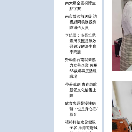
南大辦全國視障生
點字賽
南市端節前送暖 訪
視慰問義務役身
障退伍人員
李鎮國：市長坦承
臺灣長照是無效
砸錢沒解決生育
率問題
勞動部台南就業協
力友善企業 僱用
66歲婦再度活耀
職場
帶著戲劇 青春啟航
新營文化輪番上
陣
飲食失調是慢性病
醫：也是身心症/
影音
禧榕軒搶攻暑假親
子客 推港遊府城