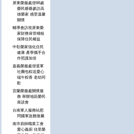
屏東榮服處偕98歲
榮民爺爺參訪高
雄榮家 感受溫馨
關懷
輔導會訪視屏東榮
家財務保管稽核
保障住民權益
中彰榮家強化住民
健康 產學攜手合
作照護加倍
嘉義榮服處偕退軍
社團包粽送愛心
端午粽香 老幼同
歡
宜蘭榮服處關懷服
務 舉辦地區榮民
座談會
台南軍人服務站慰
問國軍急難徵屬
南市廚師職業工會
愛心義廚 佳里榮