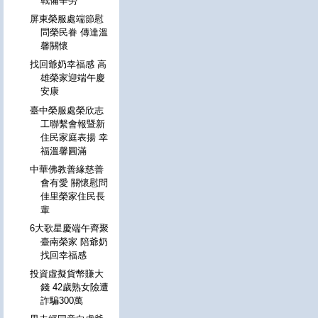
戰備辛勞
屏東榮服處端節慰
問榮民眷 傳達溫
馨關懷
找回爺奶幸福感 高
雄榮家迎端午慶
安康
臺中榮服處榮欣志
工聯繫會報暨新
住民家庭表揚 幸
福溫馨圓滿
中華佛教善緣慈善
會有愛 關懷慰問
佳里榮家住民長
輩
6大歌星慶端午齊聚
臺南榮家 陪爺奶
找回幸福感
投資虛擬貨幣賺大
錢 42歲熟女險遭
詐騙300萬