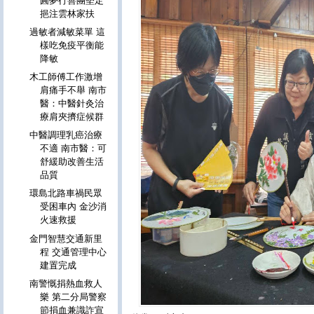
圓夢行善團堅定
挹注雲林家扶
過敏者減敏菜單 這
樣吃免疫平衡能
降敏
木工師傅工作激增
肩痛手不舉 南市
醫：中醫針灸治
療肩夾擠症候群
中醫調理乳癌治療
不適 南市醫：可
舒緩助改善生活
品質
環島北路車禍民眾
受困車內 金沙消
火速救援
金門智慧交通新里
程 交通管理中心
建置完成
南警慨捐熱血救人
樂 第二分局警察
節捐血兼識詐宣