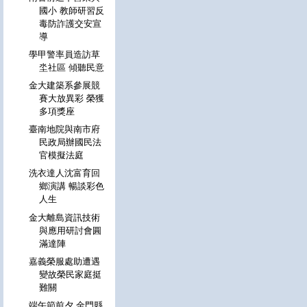
國小 教師研習反
毒防詐護交安宣
導
學甲警率員造訪草
坔社區 傾聽民意
金大建築系參展競
賽大放異彩 榮獲
多項獎座
臺南地院與南市府
民政局辦國民法
官模擬法庭
洗衣達人沈富育回
鄉演講 暢談彩色
人生
金大離島資訊技術
與應用研討會圓
滿達陣
嘉義榮服處助遭遇
變故榮民家庭挺
難關
端午節前夕 金門縣