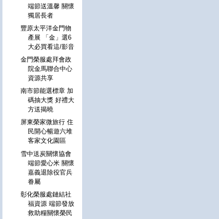
端節送溫馨 關懷
獨居長者
豐原太平洋金門物
產展 「金」選6
大必買看這/影音
金門榮服處拜會政
院金馬聯合中心
資源共享
南市節能選標章 加
碼抽大獎 好禮大
方送揭曉
屏東榮家微旅行 住
民開心暢遊六堆
客家文化園區
雪中送炭關懷協會
端節愛心米 關懷
嘉義退除役官兵
眷屬
彰化榮服處鏈結社
福資源 端節發放
救助糧關懷榮民