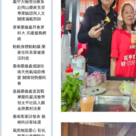
義守大物理治療系
赴岡山榮家見習
專業驗證與人文
關懷滿載而歸
屏東榮服處拜會屏
科大 共建服務網
絡
動動身體動動腦 榮
家住民長輩健康
活到老
臺南榮服處感謝欣
南天然氣端節傳
愛 關懷弱勢榮民
眷
嘉義榮服處道賀觀
摩榮民嚴清雅帶
領太平社區入圍
金牌農村決賽
臺南客家詩發表 藝
桐吟詩客味濃
風雨無阻愛心 彰化