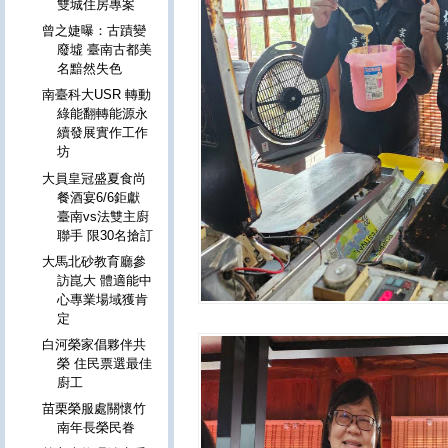
雙城住房專案
曾之婕曝：古蹟變
廢墟 臺南古都美
名黯然失色
南臺科大USR 轉動
綠能翻轉能源永
續發展實作工作
坊
大員皇冠盛夏食尚
餐酒宴6/6鉅獻
臺南vs法雙主廚
聯手 限30名搶訂
大馬北砂教育廳參
訪崑大 體適能中
心專業場域獲肯
定
白河榮家倡夥伴共
榮 住民票選最佳
廚工
苗栗榮服處關懷竹
南年長榮民眷