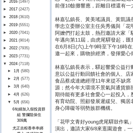
►
2016
(1497)
前僅10餘攤響應，距離目標還有一
►
2017
(2427)
►
2018
(3610)
林嘉弘鎮長、黃美瑤議員、黃凱議
►
2019
(5551)
學忠立委辦公室主任吳秀儀與「花甲
阿嬤們打起太鼓，熱烈邀請大家「驛
►
2020
(7041)
年邁向第11屆，由虎尾驛發起，
►
2021
(9014)
在6月8日(六)上午9時至下午16
►
2022
(7935)
邀一起來，購物拚經濟，發揮愛心
►
2023
(7731)
▼
2024
(7118)
林嘉弘鎮長表示，驛起響愛公益行
►
1月
(580)
意以公益行動回饋社會的個人、店
►
2月
(577)
食品蔡成達總經理11年來從不缺
►
3月
(640)
源；然今年大環境不景氣與通貨膨
期待能有更多社會愛心一起投入，
►
4月
(626)
有育幼院、照顧發展遲緩兒、獨居
▼
5月
(656)
身心障礙等弱勢族群機構。
6旬婦加入假投資群
組 警攔阻保住
309萬
「花甲文青好young虎尾驛鼓作
演出，邀請大家6/8來逛園遊會，
尤正吉粽香串串綁