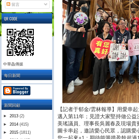
留言
QR CODE
中華鱻傳媒
每日新聞
新聞回顧
【記者于郁金/雲林報導】用愛串
邁入第11年；見證大家堅持做公
►
2013
(2)
美瑤議員、理事長吳麗春及現場貴
►
2014
(415)
圖卡串起，邀請愛心民眾，認購愛心
►
2015
(1811)
您一起來+1；期待能籌措盈餘超過1