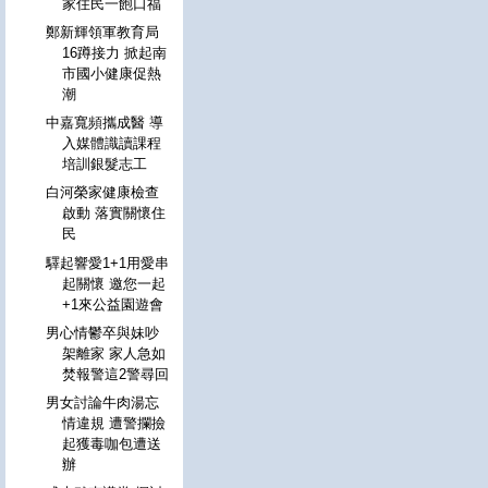
家住民一飽口福
鄭新輝領軍教育局
16蹲接力 掀起南
市國小健康促熱
潮
中嘉寬頻攜成醫 導
入媒體識讀課程
培訓銀髮志工
白河榮家健康檢查
啟動 落實關懷住
民
驛起響愛1+1用愛串
起關懷 邀您一起
+1來公益園遊會
男心情鬱卒與妹吵
架離家 家人急如
焚報警這2警尋回
男女討論牛肉湯忘
情違規 遭警攔撿
起獲毒咖包遭送
辦