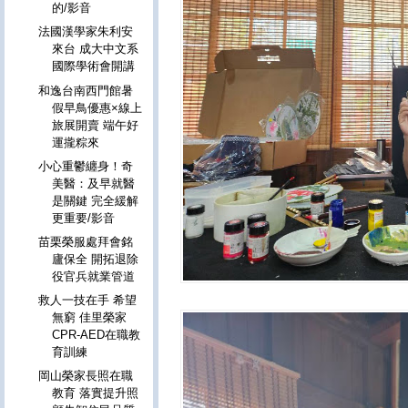
的/影音
法國漢學家朱利安
來台 成大中文系
國際學術會開講
和逸台南西門館暑
假早鳥優惠×線上
旅展開賣 端午好
運攏粽來
小心重鬱纏身！奇
美醫：及早就醫
是關鍵 完全緩解
更重要/影音
苗栗榮服處拜會銘
廬保全 開拓退除
役官兵就業管道
救人一技在手 希望
無窮 佳里榮家
CPR-AED在職教
育訓練
岡山榮家長照在職
教育 落實提升照