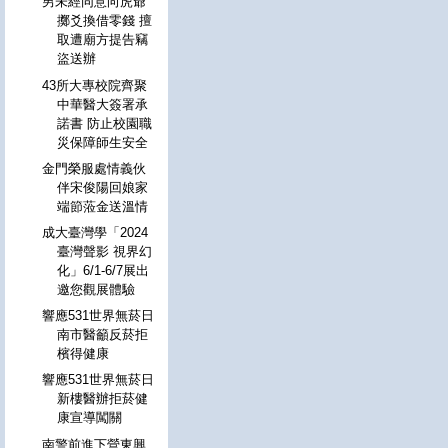
男未經同意向虎爺
擲爻換借零錢 擅
取遭廟方提告竊
盜送辦
43所大專校院齊聚
中華醫大簽署承
諾書 防止校園職
災保障師生安全
金門榮服處情義伙
伴宋俊陽回娘家
端節蒞金送溫情
成大臺灣學「2024
臺灣聲影 視界幻
化」6/1-6/7展出
邀您觀展體驗
響應531世界無菸日
南市醫籲反菸拒
檳得健康
響應531世界無菸日
新樓醫辦拒菸健
康宣導闖關
南警前進下營東興