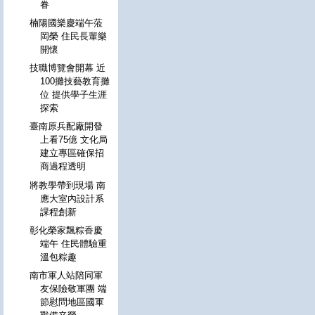
眷
楠陽國樂慶端午蒞
岡榮 住民長輩樂
開懷
技職博覽會開幕 近
100攤技藝教育攤
位 提供學子生涯
探索
臺南原兵配廠開發
上看75億 文化局
建立專區確保招
商過程透明
將教學帶到現場 南
應大室內設計系
課程創新
彰化榮家飄粽香慶
端午 住民體驗重
溫包粽趣
南市軍人站陪同軍
友保險敬軍團 端
節慰問地區國軍