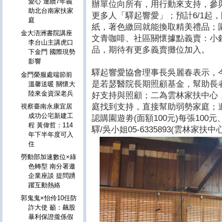
愛心 連續7年義
辦單位向所有，用行動來支持，參
助北台南家扶家
更多人「驛起響愛」；預計6/1起
庭
紙，著色繳回就能換取精美禮品；
金大浯洲書院講座
文青咖啡、社區關懷據點義賣：小錢
李台山主講虎口
品，期待有更多義賣攤位加入。
下金門 國際現勢
影響
驛起響愛協會理事長吳麗春表示，
金門榮服處端節前
是若瑟醫院長期照顧基金，幫助長
溫馨送暖 關懷大
陸來金資深老兵
好支持與照顧；二為雲林家扶中心
庭找到支持，直接幫助弱勢家庭；邀
視察臺南永康宜居
成功公宅新建工
認購園遊劵(面額100元)每張10
程 黃偉哲：114
驛/吳小姐05-6335893(雲林家扶
年下半年度可入
住
勞動部加速數位×綠
色轉型 南分署邀
企業座談 提問踴
躍互動熱絡
郭鬼鬼×怡伶10任防
詐大使 籲：飆股
暴利保證攏係假