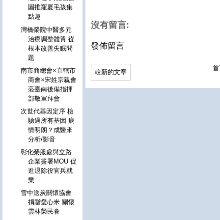
園推寵夏毛孩集
點趣
沒有留言:
灣橋榮院中醫多元
治療調整體質 從
發佈留言
根本改善失眠問
題
首
南市商總會×直轄市
較新的文章
商會×宋姓宗親會
蒞臺南後備指揮
部敬軍拜會
次世代基因定序 檢
驗過所有基因 病
情明朗？成醫來
分析/影音
彰化榮服處與立路
企業簽署MOU 促
進退除役官兵就
業
雪中送炭關懷協會
捐贈愛心米 關懷
雲林榮民眷