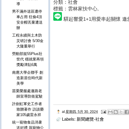
分類：社會
導
標籤：雲林家扶中心
,
男不滿外送區遭停
車占用 狂偷4頂
驛起響愛1+1用愛串起關懷 邀
安全帽丟棄遭送
辦
工程永續與土木防
災研討會 5/30金
大隆重舉行
勞動部挺55Plus壯
世代 穩就業再領
獎勵津貼6萬
南應大學企聯手 創
造新居住時代新
美學
苗栗榮服處邀路老
師宣導防衛駕駛
許劍虹軍史工作者
致贈著作 訪談榮
at
星期四, 5月 30, 2024
家105歲雷永祥
Labels:
新聞總覽-社會
統一寵物食品消暑
送好禮 與寵物公