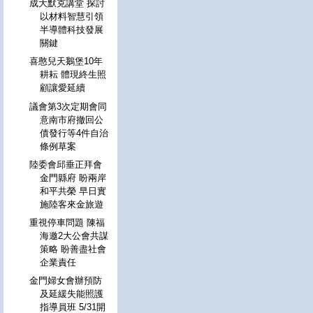
成大默克講堂 探討
以材料智慧引領
半導體科技發展
關鍵
喜憨兒天鵝堡10年
耕耘 體現終生照
顧讓愛延續
議會第3次定期會同
意南市府撤回公
債發行等4件自治
條例草案
陸委會邱垂正拜會
金門縣府 盼兩岸
和平共榮 早日實
施陸客來金旅遊
重視停車問題 陳福
海邀2大公會共謀
策略 盼善盡社會
企業責任
金門婦女會辦預防
及延緩失能照護
指導員班 5/31開