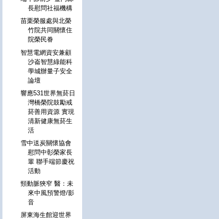
長慰問社福機構
苗栗榮服處與北榮
竹院共同關懷住
院榮民眷
智慧電網資安兼顧
沙崙智慧綠能科
學城辦量子安全
論壇
響應531世界無菸日
灣橋榮院鼓勵戒
菸善用資源 實現
清新健康無菸生
活
雪中送炭關懷協會
慰問中彰榮家長
輩 聯手端節慶祝
活動
頸動脈狹窄 醫：未
來中風預警燈/影
音
屏東海生館迎世界