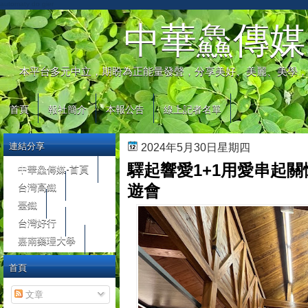
automaty do gier
中華鱻傳媒
本平台多元中立，期盼為正能量發聲，分享美好、美麗、美學，
首頁
報社簡介
本報公告
線上記者名單
連結分享
2024年5月30日星期四
驛起響愛1+1用愛串起關
中華鱻傳媒-首頁
台灣高鐵
遊會
臺鐵
台灣好行
嘉南藥理大學
首頁
文章