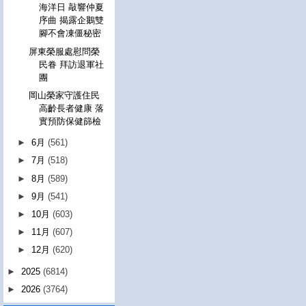
海洋日 敲響仲夏
序曲 揭露企鵝雙
腳不會凍僵秘密
屏東榮服處慰問榮
民眷 拜訪退軍社
團
岡山榮家守護住民
高齡長者健康 落
實預防保健篩檢
►
6月
(561)
►
7月
(518)
►
8月
(589)
►
9月
(541)
►
10月
(603)
►
11月
(607)
►
12月
(620)
►
2025
(6814)
►
2026
(3764)