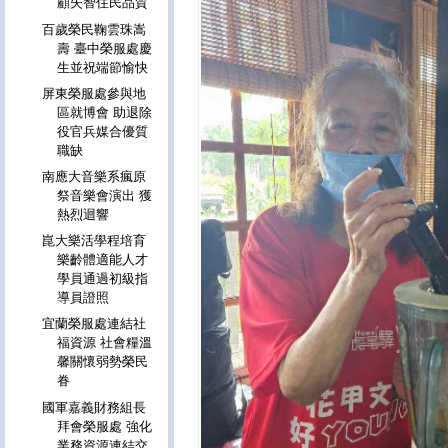
顧失智住民品質
百歲榮民鞠雲珠嵩
壽 臺中榮服處慶
生並祝端節愉快
屏東榮服處參與地
區就博會 助退除
役官兵媒合優質
職缺
南應大音樂系瘋原
祭音樂會演出 獲
熱烈迴響
崑大樂活學程培育
樂齡體適能人才
學員通過初級指
導員證照
宜蘭榮服處連結社
福資源 社會糧溫
馨關懷弱勢榮民
眷
國軍嘉義財務組長
拜會榮服處 強化
業務資源連結交