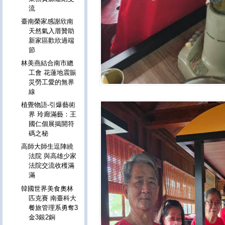
流
臺南榮家感謝欣南
天然氣入厝贊助
新家區歡欣過端
節
林美燕結合南市總
工會 花蓮地震賑
災勞工愛的無界
線
植覺物語-引爆藝術
界 玲廊滿藝：王
國仁個展揭開符
碼之秘
高師大師生逗陣繞
法院 與高雄少家
法院交流收穫滿
滿
韓國世界美食奧林
匹克賽 南臺科大
餐旅管理系勇奪3
金3銀2銅