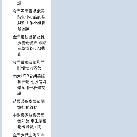
課
金門召開毒品危害
防制中心諮詢委
員暨工作小組聯
繫會議
金門慶稅務節及推
廣雲端發票 網路
有獎徵答6/20截
止
金門啟動端節慰問
關懷轄內弱勢
南大USR暑期英語
科技營 七股偏鄉
學童用平板學英
語
苗栗榮服處端節關
懷行動啟動
中彰榮家故榮民樂
善好施 畢生積蓄
捐出遺愛人間
金門太武山海印寺