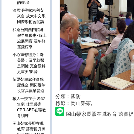
的/影音
法國漢學家朱利安
來台 成大中文系
國際學術會開講
和逸台南西門館暑
假早鳥優惠×線上
旅展開賣 端午好
運攏粽來
小心重鬱纏身！奇
美醫：及早就醫
是關鍵 完全緩解
更重要/影音
苗栗榮服處拜會銘
廬保全 開拓退除
役官兵就業管道
分類：國防
救人一技在手 希望
標籤：岡山榮家
,
無窮 佳里榮家
CPR-AED在職教
岡山榮家長照在職教育 落實
育訓練
岡山榮家長照在職
教育 落實提升照