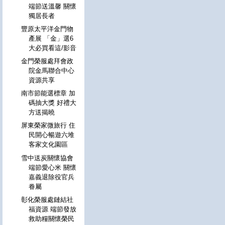
端節送溫馨 關懷
獨居長者
豐原太平洋金門物
產展 「金」選6
大必買看這/影音
金門榮服處拜會政
院金馬聯合中心
資源共享
南市節能選標章 加
碼抽大獎 好禮大
方送揭曉
屏東榮家微旅行 住
民開心暢遊六堆
客家文化園區
雪中送炭關懷協會
端節愛心米 關懷
嘉義退除役官兵
眷屬
彰化榮服處鏈結社
福資源 端節發放
救助糧關懷榮民