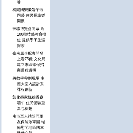
眷
楠陽國樂慶端午蒞
岡榮 住民長輩樂
開懷
技職博覽會開幕 近
100攤技藝教育攤
位 提供學子生涯
探索
臺南原兵配廠開發
上看75億 文化局
建立專區確保招
商過程透明
將教學帶到現場 南
應大室內設計系
課程創新
彰化榮家飄粽香慶
端午 住民體驗重
溫包粽趣
南市軍人站陪同軍
友保險敬軍團 端
節慰問地區國軍