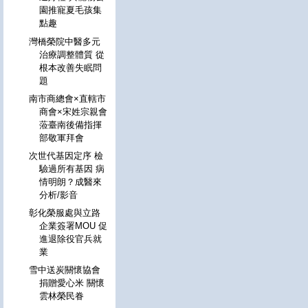
園推寵夏毛孩集
點趣
灣橋榮院中醫多元
治療調整體質 從
根本改善失眠問
題
南市商總會×直轄市
商會×宋姓宗親會
蒞臺南後備指揮
部敬軍拜會
次世代基因定序 檢
驗過所有基因 病
情明朗？成醫來
分析/影音
彰化榮服處與立路
企業簽署MOU 促
進退除役官兵就
業
雪中送炭關懷協會
捐贈愛心米 關懷
雲林榮民眷