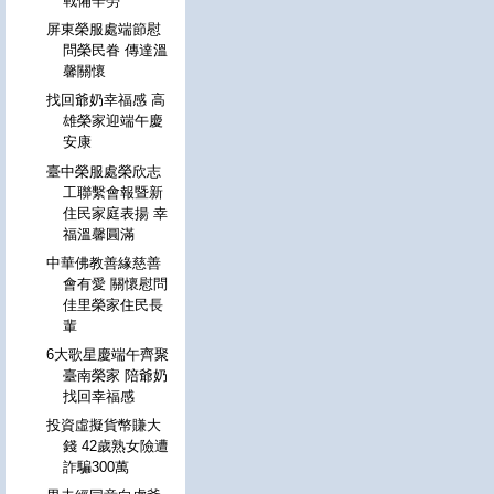
戰備辛勞
屏東榮服處端節慰
問榮民眷 傳達溫
馨關懷
找回爺奶幸福感 高
雄榮家迎端午慶
安康
臺中榮服處榮欣志
工聯繫會報暨新
住民家庭表揚 幸
福溫馨圓滿
中華佛教善緣慈善
會有愛 關懷慰問
佳里榮家住民長
輩
6大歌星慶端午齊聚
臺南榮家 陪爺奶
找回幸福感
投資虛擬貨幣賺大
錢 42歲熟女險遭
詐騙300萬