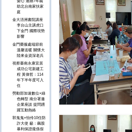
愛心 連續7年義
助北台南家扶家
庭
金大浯洲書院講座
李台山主講虎口
下金門 國際現勢
影響
金門榮服處端節前
溫馨送暖 關懷大
陸來金資深老兵
視察臺南永康宜居
成功公宅新建工
程 黃偉哲：114
年下半年度可入
住
勞動部加速數位×綠
色轉型 南分署邀
企業座談 提問踴
躍互動熱絡
郭鬼鬼×怡伶10任防
詐大使 籲：飆股
暴利保證攏係假