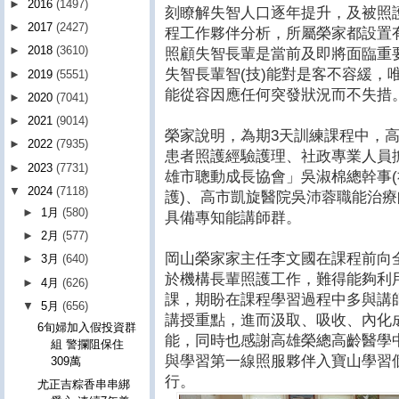
►
2016
(1497)
刻瞭解失智人口逐年提升，及被照
►
2017
(2427)
程工作夥伴分析，所屬榮家都設置
►
2018
(3610)
照顧失智長輩是當前及即將面臨重
失智長輩智(技)能對是客不容緩，
►
2019
(5551)
能從容因應任何突發狀況而不失措
►
2020
(7041)
►
2021
(9014)
榮家說明，為期3天訓練課程中，
►
2022
(7935)
患者照護經驗護理、社政專業人員
►
2023
(7731)
雄市聰動成長協會」吳淑棉總幹事(
▼
2024
(7118)
護)、高市凱旋醫院吳沛蓉職能治
►
1月
(580)
具備專知能講師群。
►
2月
(577)
岡山榮家家主任李文國在課程前向
►
3月
(640)
於機構長輩照護工作，難得能夠利
►
4月
(626)
課，期盼在課程學習過程中多與講
▼
5月
(656)
講授重點，進而汲取、吸收、內化
6旬婦加入假投資群
能，同時也感謝高雄榮總高齡醫學
組 警攔阻保住
與學習第一線照服夥伴入寶山學習
309萬
行。
尤正吉粽香串串綁