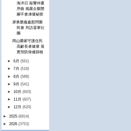
海洋日 敲響仲夏
序曲 揭露企鵝雙
腳不會凍僵秘密
屏東榮服處慰問榮
民眷 拜訪退軍社
團
岡山榮家守護住民
高齡長者健康 落
實預防保健篩檢
►
6月
(561)
►
7月
(518)
►
8月
(589)
►
9月
(541)
►
10月
(603)
►
11月
(607)
►
12月
(620)
►
2025
(6814)
►
2026
(3753)