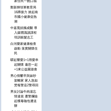
家住民一飽口福
鄭新輝領軍教育局
16蹲接力 掀起南
市國小健康促熱
潮
中嘉寬頻攜成醫 導
入媒體識讀課程
培訓銀髮志工
白河榮家健康檢查
啟動 落實關懷住
民
驛起響愛1+1用愛串
起關懷 邀您一起
+1來公益園遊會
男心情鬱卒與妹吵
架離家 家人急如
焚報警這2警尋回
男女討論牛肉湯忘
情違規 遭警攔撿
起獲毒咖包遭送
辦