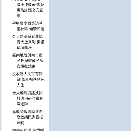
國小 教師研習反
毒防詐護交安宣
導
學甲警率員造訪草
坔社區 傾聽民意
金大建築系參展競
賽大放異彩 榮獲
多項獎座
臺南地院與南市府
民政局辦國民法
官模擬法庭
洗衣達人沈富育回
鄉演講 暢談彩色
人生
金大離島資訊技術
與應用研討會圓
滿達陣
嘉義榮服處助遭遇
變故榮民家庭挺
難關
端午節前夕 金門縣