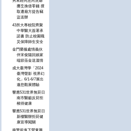
男未經同意向虎爺
擲爻換借零錢 擅
取遭廟方提告竊
盜送辦
43所大專校院齊聚
中華醫大簽署承
諾書 防止校園職
災保障師生安全
金門榮服處情義伙
伴宋俊陽回娘家
端節蒞金送溫情
成大臺灣學「2024
臺灣聲影 視界幻
化」6/1-6/7展出
邀您觀展體驗
響應531世界無菸日
南市醫籲反菸拒
檳得健康
響應531世界無菸日
新樓醫辦拒菸健
康宣導闖關
南警前進下營東興