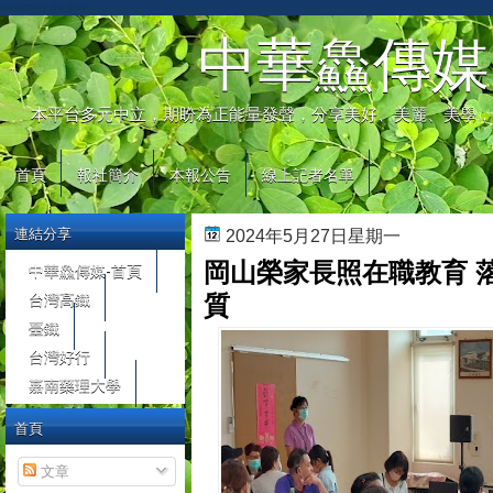
automaty do gier
中華鱻傳媒
本平台多元中立，期盼為正能量發聲，分享美好、美麗、美學，
首頁
報社簡介
本報公告
線上記者名單
連結分享
2024年5月27日星期一
岡山榮家長照在職教育 
中華鱻傳媒-首頁
台灣高鐵
質
臺鐵
台灣好行
嘉南藥理大學
首頁
文章