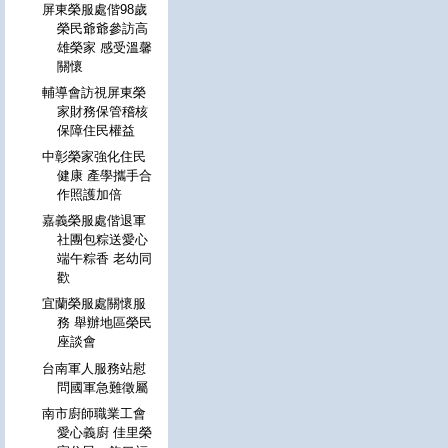
屏東榮服處偕98歲
榮民爺爺參訪高
雄榮家 感受溫馨
關懷
輔導會訪視屏東榮
家財務保管稽核
保障住民權益
中彰榮家強化住民
健康 產學攜手合
作照護加倍
嘉義榮服處偕退軍
社團包粽送愛心
端午粽香 老幼同
歡
宜蘭榮服處關懷服
務 舉辦地區榮民
座談會
台南軍人服務站慰
問國軍急難徵屬
南市廚師職業工會
愛心義廚 佳里榮