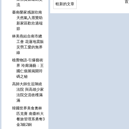
首
較新的文章
流
臺南榮家感謝欣南
天然氣入厝贊助
新家區歡欣過端
節
林美燕結合南市總
工會 花蓮地震賑
災勞工愛的無界
線
植覺物語-引爆藝術
界 玲廊滿藝：王
國仁個展揭開符
碼之秘
高師大師生逗陣繞
法院 與高雄少家
法院交流收穫滿
滿
韓國世界美食奧林
匹克賽 南臺科大
餐旅管理系勇奪3
金3銀2銅