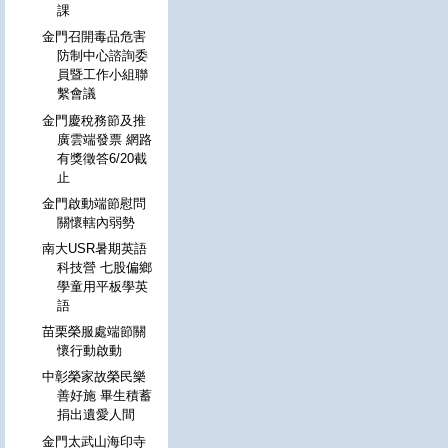
課
金門召開毒品危害
防制中心諮詢委
員暨工作小組聯
繫會議
金門慶稅務節及推
廣雲端發票 網路
有獎徵答6/20截
止
金門啟動端節慰問
關懷轄內弱勢
南大USR暑期英語
科技營 七股偏鄉
學童用平板學英
語
苗栗榮服處端節關
懷行動啟動
中彰榮家故榮民樂
善好施 畢生積蓄
捐出遺愛人間
金門太武山海印寺