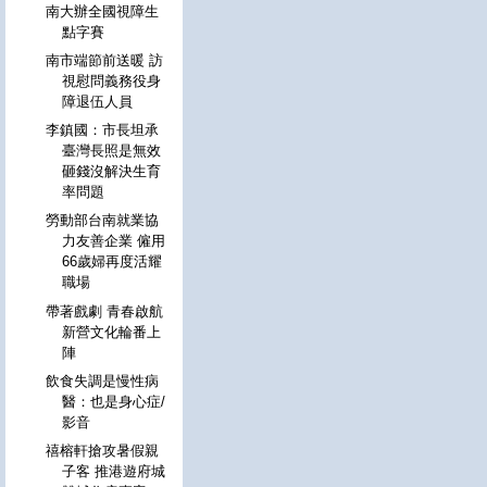
南大辦全國視障生
點字賽
南市端節前送暖 訪
視慰問義務役身
障退伍人員
李鎮國：市長坦承
臺灣長照是無效
砸錢沒解決生育
率問題
勞動部台南就業協
力友善企業 僱用
66歲婦再度活耀
職場
帶著戲劇 青春啟航
新營文化輪番上
陣
飲食失調是慢性病
醫：也是身心症/
影音
禧榕軒搶攻暑假親
子客 推港遊府城