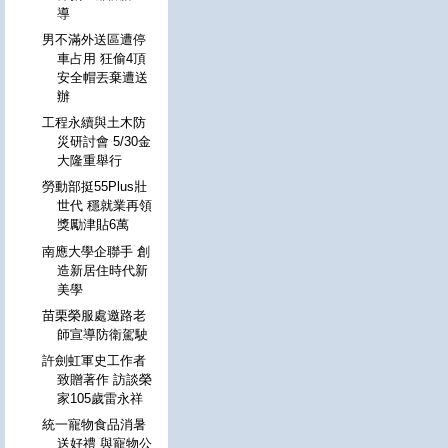
導
男不滿外送區遭停
車占用 狂偷4頂
安全帽丟棄遭送
辦
工程永續與土木防
災研討會 5/30金
大隆重舉行
勞動部挺55Plus壯
世代 穩就業再領
獎勵津貼6萬
南應大學企聯手 創
造新居住時代新
美學
苗栗榮服處邀路老
師宣導防衛駕駛
許劍虹軍史工作者
致贈著作 訪談榮
家105歲雷永祥
統一寵物食品消暑
送好禮 與寵物公