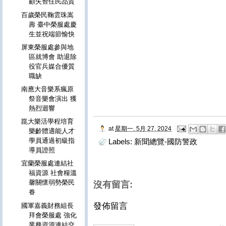
顧失智住民品質
百歲榮民鞠雲珠嵩
壽 臺中榮服處慶
生並祝端節愉快
屏東榮服處參與地
區就博會 助退除
役官兵媒合優質
職缺
南應大音樂系瘋原
祭音樂會演出 獲
熱烈迴響
崑大樂活學程培育
at
星期一, 5月 27, 2024
樂齡體適能人才
學員通過初級指
Labels:
新聞總覽-國防警政
導員證照
宜蘭榮服處連結社
福資源 社會糧溫
馨關懷弱勢榮民
沒有留言:
眷
發佈留言
國軍嘉義財務組長
拜會榮服處 強化
業務資源連結交