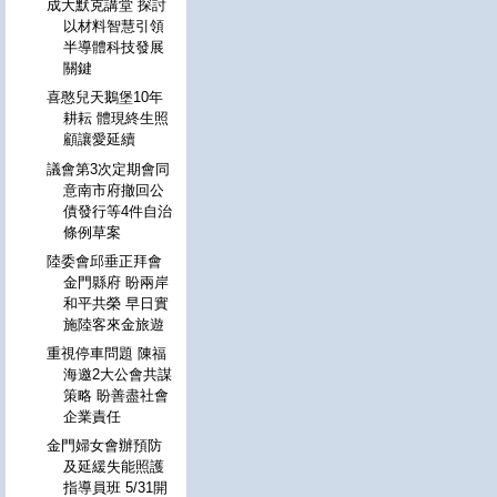
成大默克講堂 探討
以材料智慧引領
半導體科技發展
關鍵
喜憨兒天鵝堡10年
耕耘 體現終生照
顧讓愛延續
議會第3次定期會同
意南市府撤回公
債發行等4件自治
條例草案
陸委會邱垂正拜會
金門縣府 盼兩岸
和平共榮 早日實
施陸客來金旅遊
重視停車問題 陳福
海邀2大公會共謀
策略 盼善盡社會
企業責任
金門婦女會辦預防
及延緩失能照護
指導員班 5/31開