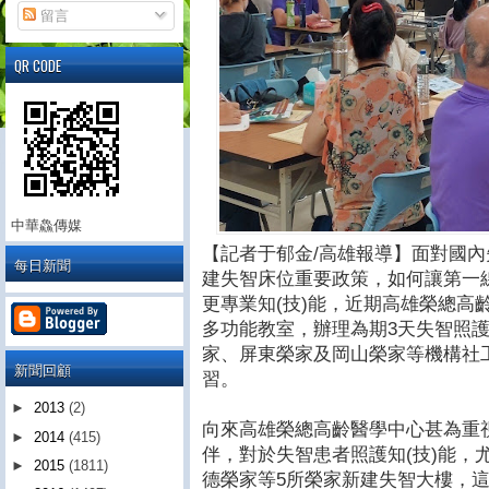
留言
QR CODE
中華鱻傳媒
【記者于郁金/高雄報導】面對國
每日新聞
建失智床位重要政策，如何讓第一
更專業知(技)能，近期高雄榮總高
多功能教室，辦理為期3天失智照
家、屏東榮家及岡山榮家等機構社
新聞回顧
習。
►
2013
(2)
向來高雄榮總高齡醫學中心甚為重
►
2014
(415)
伴，對於失智患者照護知(技)能，
►
2015
(1811)
德榮家等5所榮家新建失智大樓，