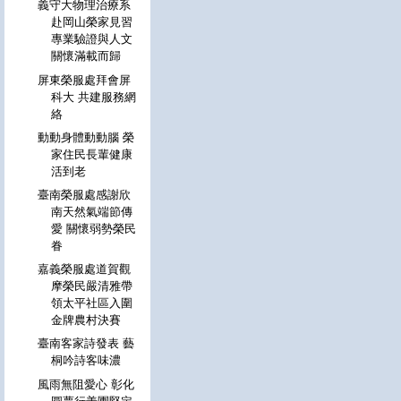
義守大物理治療系
赴岡山榮家見習
專業驗證與人文
關懷滿載而歸
屏東榮服處拜會屏
科大 共建服務網
絡
動動身體動動腦 榮
家住民長輩健康
活到老
臺南榮服處感謝欣
南天然氣端節傳
愛 關懷弱勢榮民
眷
嘉義榮服處道賀觀
摩榮民嚴清雅帶
領太平社區入圍
金牌農村決賽
臺南客家詩發表 藝
桐吟詩客味濃
風雨無阻愛心 彰化