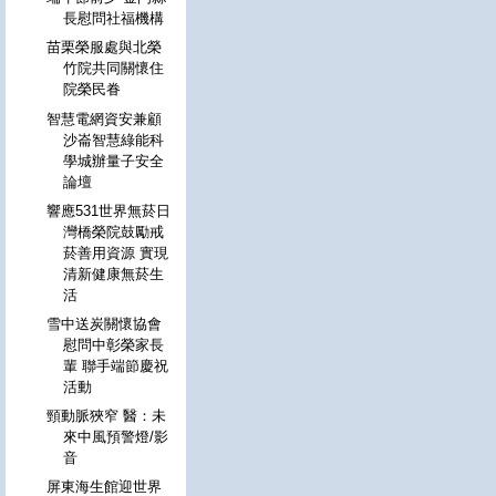
長慰問社福機構
苗栗榮服處與北榮
竹院共同關懷住
院榮民眷
智慧電網資安兼顧
沙崙智慧綠能科
學城辦量子安全
論壇
響應531世界無菸日
灣橋榮院鼓勵戒
菸善用資源 實現
清新健康無菸生
活
雪中送炭關懷協會
慰問中彰榮家長
輩 聯手端節慶祝
活動
頸動脈狹窄 醫：未
來中風預警燈/影
音
屏東海生館迎世界