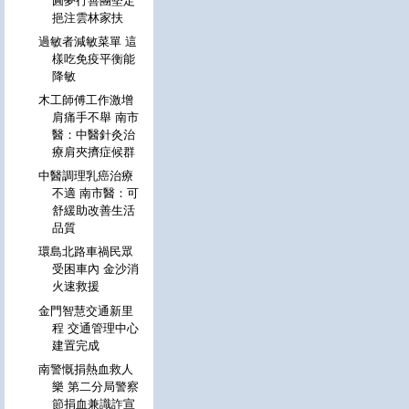
圓夢行善團堅定
挹注雲林家扶
過敏者減敏菜單 這
樣吃免疫平衡能
降敏
木工師傅工作激增
肩痛手不舉 南市
醫：中醫針灸治
療肩夾擠症候群
中醫調理乳癌治療
不適 南市醫：可
舒緩助改善生活
品質
環島北路車禍民眾
受困車內 金沙消
火速救援
金門智慧交通新里
程 交通管理中心
建置完成
南警慨捐熱血救人
樂 第二分局警察
節捐血兼識詐宣