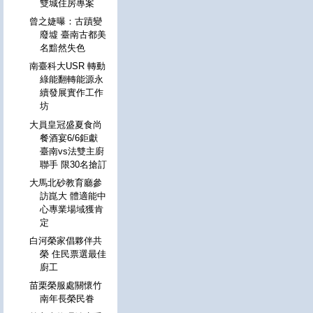
雙城住房專案
曾之婕曝：古蹟變
廢墟 臺南古都美
名黯然失色
南臺科大USR 轉動
綠能翻轉能源永
續發展實作工作
坊
大員皇冠盛夏食尚
餐酒宴6/6鉅獻
臺南vs法雙主廚
聯手 限30名搶訂
大馬北砂教育廳參
訪崑大 體適能中
心專業場域獲肯
定
白河榮家倡夥伴共
榮 住民票選最佳
廚工
苗栗榮服處關懷竹
南年長榮民眷