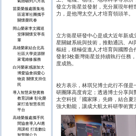
氣體驗到六月底
發立方衛星並發射，充分展現年輕
苗栗榮服處匯集地
力，是他灣太空人才培育領頭羊。
區退軍社團攜手
關懷榮民眷
岡山榮家李文國巡
堂隊關懷安寧長
立方衛星研發中心是成大近年新成
輩
星關鍵系統與技術，推動通訊、AI
高雄榮家結合北高
樞紐，積極促進人才培育與國際合作，
社區大學資源辦
發射3枚臺灣衛星並持續執行任務
家電維修服務
度成熟。
白河榮家感謝加大
博愛協會捐愛心
物資 關懷支持住
民
校方表示，林琪兒博士此行不僅是
研團隊高度肯定；透過博士分享與
導入智慧床墊實務
教育訓練 彰化榮
太空科技「國家隊」先鋒，結合夏
家打造智慧長照
強大動能，讓成大航太科研學術實
平台
高雄榮服處攜手民
間協會導入AI應
用課程 打造數位
智慧辦公力