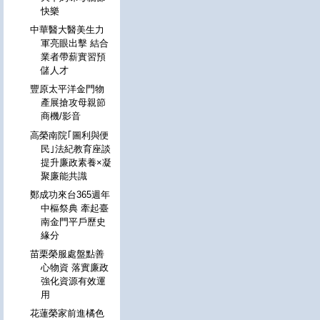
快樂
中華醫大醫美生力
軍亮眼出擊 結合
業者帶薪實習預
儲人才
豐原太平洋金門物
產展搶攻母親節
商機/影音
高榮南院｢圖利與便
民｣法紀教育座談
提升廉政素養×凝
聚廉能共識
鄭成功來台365週年
中樞祭典 牽起臺
南金門平戶歷史
緣分
苗栗榮服處盤點善
心物資 落實廉政
強化資源有效運
用
花蓮榮家前進橘色