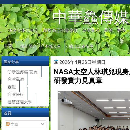
automaty do gier
中華鱻傳媒
本平台多元中立，期盼為正能量發聲，分享美好、美麗、美學，
首頁
報社簡介
本報公告
線上記者名單
連結分享
2026年4月26日星期日
NASA太空人林琪兒現
中華鱻傳媒-首頁
台灣高鐵
研發實力見真章
臺鐵
台灣好行
嘉南藥理大學
首頁
文章