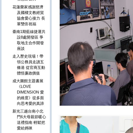
花蓮榮家感謝慈濟
及國樑文教經貿
協會愛心接力 長
輩雙倍祝福
臺南1期藍線捷運共
設8處開發區 爭
取地主合作開發
座談
走入歷史現場！帶
領公務員走讀五
條港 從官商互動
體悟廉政價值
成大圖館主題書展
《LOVE
DIMENSION 愛
的維度》從多面
向思考愛的真諦
新光三越台南小北
門6大母親節暖心
送禮指南 輕鬆把
愛給媽咪