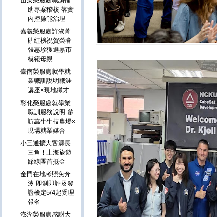
苗栗榮服處職訓補
助專案稽核 落實
內控廉能治理
嘉義榮服處許淑菁
貼紅榜祝賀榮眷
張惠珍獲選嘉市
模範母親
臺南榮服處就學就
業職訓說明職涯
講座×現地徵才
彰化榮服處就學業
職訓服務說明 參
訪萬生生技農場×
現場就業媒合
小三通擴大客源長
三角！上海旅遊
踩線團首抵金
金門在地考照免奔
波 即測即評及發
證檢定5/4起受理
報名
澎湖榮服處感謝大