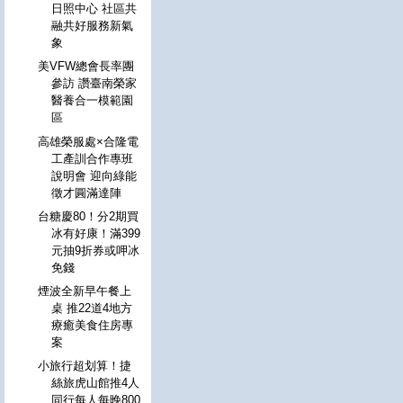
日照中心 社區共
融共好服務新氣
象
美VFW總會長率團
參訪 讚臺南榮家
醫養合一模範園
區
高雄榮服處×合隆電
工產訓合作專班
說明會 迎向綠能
徵才圓滿達陣
台糖慶80！分2期買
冰有好康！滿399
元抽9折券或呷冰
免錢
煙波全新早午餐上
桌 推22道4地方
療癒美食住房專
案
小旅行超划算！捷
絲旅虎山館推4人
同行每人每晚800