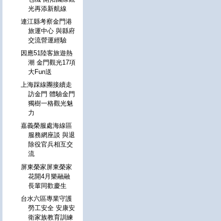
光再添新航線
連江縣考察金門港
旅運中心 與縣府
交流營運經驗
因應51陸客旅遊熱
潮 金門觀光17項
大Fun送
上海踩線團接續走
訪金門 體驗金門
獨樹一格觀光魅
力
嘉義榮服處海線區
服務網座談 與退
除役官兵相互交
流
屏東榮家屏東榮家
花開4月樂融融
長輩同歡慶生
台水六區專業守護
勞工安全 安康安
衛家族教育訓練