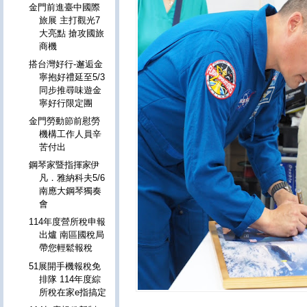
金門前進臺中國際
旅展 主打觀光7
大亮點 搶攻國旅
商機
搭台灣好行-邂逅金
寧抱好禮延至5/3
同步推尋味遊金
寧好行限定團
金門勞動節前慰勞
機構工作人員辛
苦付出
鋼琴家暨指揮家伊
凡．雅納科夫5/6
南應大鋼琴獨奏
會
114年度營所稅申報
出爐 南區國稅局
帶您輕鬆報稅
51展開手機報稅免
排隊 114年度綜
所稅在家e指搞定