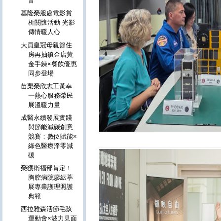
音
基隆榮服處電影賞
析關懷活動 光影
傳情暖人心
大員皇冠母親節住
房再抽鎮金店黃
金手鍊×餐飲優惠
同步登場
苗栗榮欣志工黃幸
一熱心服務榮民
展溫暖力量
成醫永續發展實踐
與節能減碳創意
競賽：數位賦能×
綠色醫療淨零減
碳
榮獲衛福部肯定！
胸腔病院廖紜葶
展專業護理照護
典範
西拉雅森活節毛孩
運動會×波力見面