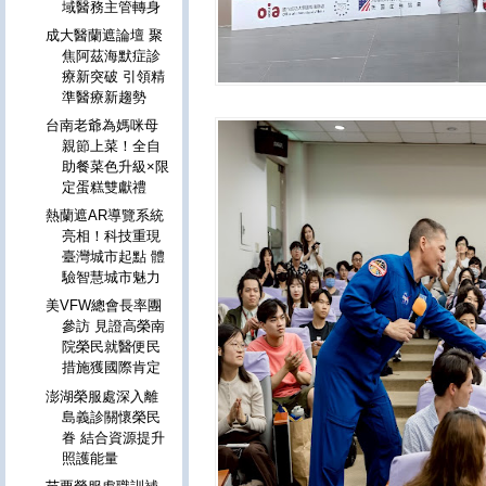
域醫務主管轉身
成大醫蘭遮論壇 聚
焦阿茲海默症診
療新突破 引領精
準醫療新趨勢
台南老爺為媽咪母
親節上菜！全自
助餐菜色升級×限
定蛋糕雙獻禮
熱蘭遮AR導覽系統
亮相！科技重現
臺灣城市起點 體
驗智慧城市魅力
美VFW總會長率團
參訪 見證高榮南
院榮民就醫便民
措施獲國際肯定
澎湖榮服處深入離
島義診關懷榮民
眷 結合資源提升
照護能量