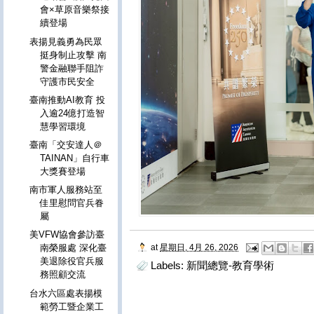
會×草原音樂祭接
續登場
表揚見義勇為民眾
挺身制止攻擊 南
警金融聯手阻詐
守護市民安全
臺南推動AI教育 投
入逾24億打造智
慧學習環境
臺南「交安達人＠
TAINAN」自行車
大獎賽登場
南市軍人服務站至
佳里慰問官兵眷
屬
美VFW協會參訪臺
at
星期日, 4月 26, 2026
南榮服處 深化臺
美退除役官兵服
Labels:
新聞總覽-教育學術
務照顧交流
台水六區處表揚模
範勞工暨企業工