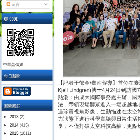
留言
QR CODE
中華鱻傳媒
每日新聞
【記者于郁金/臺南報導】首位在臺灣
Kjell Lindgren)博士4月2
熱潮；由成大國際事務處主辦「國
法，帶領現場聽眾進入一場超越地
新聞回顧
過珍貴視角影像，生動描述在太空
►
2013
(2)
力狀態下進行科學實驗與日常生活
►
2014
(415)
享，不僅打破太空科技高牆，更點
►
2015
(1811)