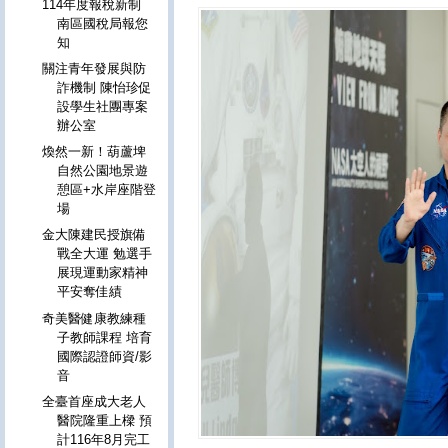
114年度報稅新制
南區國稅局報您
知
關注青年發展與防
詐機制 陳怡珍促
設學生社團專案
辦公室
煥然一新！葫蘆埤
自然公園地景遊
憩區+水岸座階登
場
金大陳建民授旗備
戰全大運 勉選手
展現運動家精神
平安奪佳績
奇美醫健康教練種
子教師課程 培育
國際認證師資/影
音
全臺首座成大老人
醫院隆重上樑 預
計116年8月完工