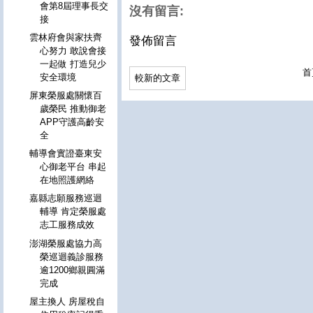
會第8屆理事長交
沒有留言:
接
雲林府會與家扶齊
發佈留言
心努力 敢說會接
一起做 打造兒少
首
安全環境
較新的文章
屏東榮服處關懷百
歲榮民 推動御老
APP守護高齡安
全
輔導會實證臺東安
心御老平台 串起
在地照護網絡
嘉縣志願服務巡迴
輔導 肯定榮服處
志工服務成效
澎湖榮服處協力高
榮巡迴義診服務
逾1200鄉親圓滿
完成
屋主換人 房屋稅自