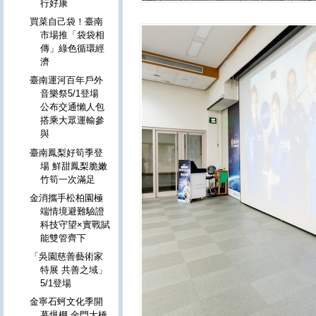
行好康
買菜自己袋！臺南
市場推「袋袋相
傳」綠色循環經
濟
臺南運河百年戶外
音樂祭5/1登場
公布交通懶人包
搭乘大眾運輸參
與
臺南鳳梨好筍季登
場 鮮甜鳳梨脆嫩
竹筍一次滿足
金消攜手松柏園極
端情境避難驗證
科技守望×實戰賦
能雙管齊下
「吳園慈善藝術家
特展 共善之域」
5/1登場
金寧石蚵文化季開
幕爆棚 金門大橋