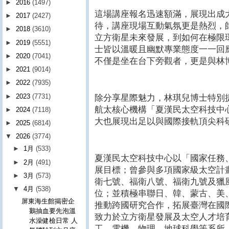
►
2016
(1497)
這場講座報名迅速額滿，展現出成
►
2017
(2427)
待，講座現場互動氣氛更是熱烈，
►
2018
(3610)
立方衛星未來發展，到如何在極限
►
2019
(5551)
士皆以溫暖且幽默專業態度一一回
►
2020
(7041)
不僅是坐在台下旁觀者，更是與林
►
2021
(9014)
►
2022
(7935)
►
2023
(7731)
除分享星際魅力，林琪兒博士特別
航太核心機構「夏漢民太空科技中
►
2024
(7118)
大也展現出足以與國際接軌頂尖科
►
2025
(6814)
▼
2026
(3774)
►
1月
(533)
夏漢民太空科技中心以「國家任務
►
2月
(491)
展目標；曾參與多項國家級太空計
►
3月
(573)
衛七號、福衛八號、福衛九號及獵
▼
4月
(538)
位；並積極串聯日、韓、蒙古、美
屏東海生館揭密企
推動跨國研究合作，拓展臺灣在國
鵝抽血要先泡溫
致力於立方衛星發展及太空人才培
水澡健檢日常 人
工、電機、物理、地球科學等系所