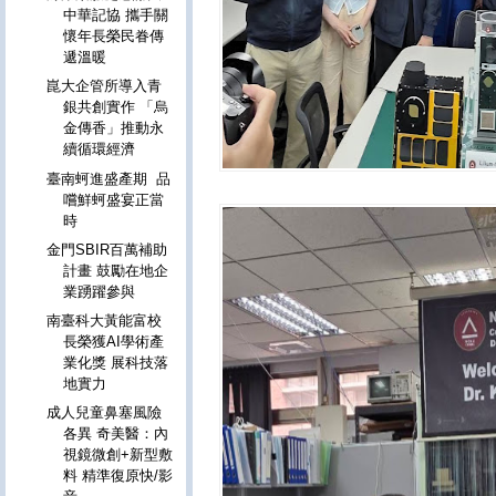
中華記協 攜手關
懷年長榮民眷傳
遞溫暖
崑大企管所導入青
銀共創實作 「烏
金傳香」推動永
續循環經濟
臺南蚵進盛產期 品
嚐鮮蚵盛宴正當
時
金門SBIR百萬補助
計畫 鼓勵在地企
業踴躍參與
南臺科大黃能富校
長榮獲AI學術產
業化獎 展科技落
地實力
成人兒童鼻塞風險
各異 奇美醫：內
視鏡微創+新型敷
料 精準復原快/影