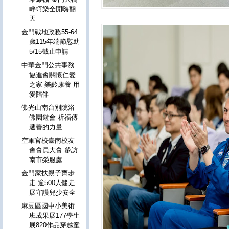
畔蚵樂全開嗨翻
天
金門戰地政務55-64
歲115年端節慰助
5/15截止申請
中華金門公共事務
協進會關懷仁愛
之家 樂齡康養 用
愛陪伴
佛光山南台別院浴
佛園遊會 祈福傳
遞善的力量
空軍官校臺南校友
會會員大會 參訪
南市榮服處
金門家扶親子齊步
走 逾500人健走
展守護兒少安全
麻豆區國中小美術
班成果展177學生
展820作品穿越童