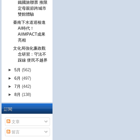
鐵國旅聯票 推限
定母親節跨城市
雙館體驗
臺南下水道巡檢進
AI時代！
AIIMPACT成果
亮相
文化局強化廉政觀
念研習：守法不
踩線 便民不越界
►
5月
(562)
►
6月
(497)
►
7月
(442)
►
8月
(138)
訂閱
文章
留言