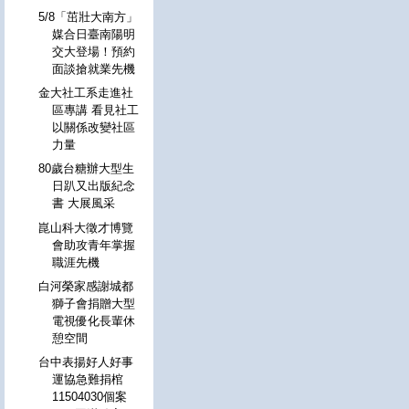
5/8「茁壯大南方」
媒合日臺南陽明
交大登場！預約
面談搶就業先機
金大社工系走進社
區專講 看見社工
以關係改變社區
力量
80歲台糖辦大型生
日趴又出版紀念
書 大展風采
崑山科大徵才博覽
會助攻青年掌握
職涯先機
白河榮家感謝城都
獅子會捐贈大型
電視優化長輩休
憩空間
台中表揚好人好事
運協急難捐棺
11504030個案