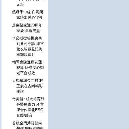
元起
慈母手中線 白河榮
家縫出暖心守護
屏東榮家迎73周年
家慶 溫馨滿堂
李必成從輪機尖兵
到眷村守護 海官
校友珍藏見證海
軍輝煌歲月
輔導會陳進廣花蓮
視導 驗證安心御
老平台成效
大馬檳城金門村-林
玉裳在古崗精彩
開講
奇美醫×成大培育綠
色醫療實力 產官
學合作深化ESG
實踐/影音
首航金門芽莊雙向
包機 開拓國際觀