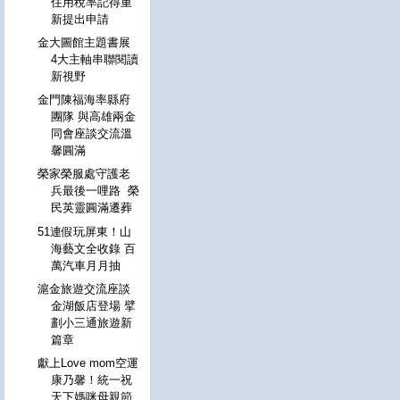
住用稅率記得重
新提出申請
金大圖館主題書展
4大主軸串聯閱讀
新視野
金門陳福海率縣府
團隊 與高雄兩金
同會座談交流溫
馨圓滿
榮家榮服處守護老
兵最後一哩路 榮
民英靈圓滿遷葬
51連假玩屏東！山
海藝文全收錄 百
萬汽車月月抽
滬金旅遊交流座談
金湖飯店登場 擘
劃小三通旅遊新
篇章
獻上Love mom空運
康乃馨！統一祝
天下媽咪母親節