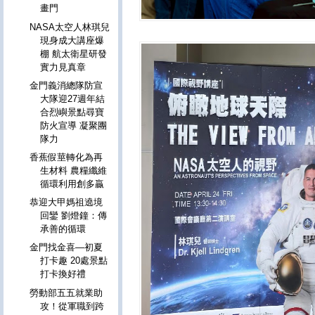
畫門
NASA太空人林琪兒
現身成大講座爆
棚 航太衛星研發
實力見真章
金門義消總隊防宣
大隊迎27週年結
合烈嶼景點尋寶
防火宣導 凝聚團
隊力
香蕉假莖轉化為再
生材料 農糧纖維
循環利用創多贏
恭迎大甲媽祖遶境
回鑾 劉燈鐘：傳
承善的循環
金門找金喜—初夏
打卡趣 20處景點
打卡換好禮
勞動部五五就業助
攻！從軍職到跨