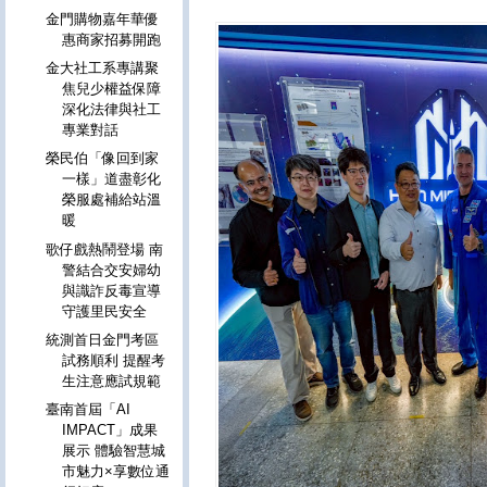
金門購物嘉年華優
惠商家招募開跑
金大社工系專講聚
焦兒少權益保障
深化法律與社工
專業對話
榮民伯「像回到家
一樣」道盡彰化
榮服處補給站溫
暖
歌仔戲熱鬧登場 南
警結合交安婦幼
與識詐反毒宣導
守護里民安全
統測首日金門考區
試務順利 提醒考
生注意應試規範
臺南首屆「AI
IMPACT」成果
展示 體驗智慧城
市魅力×享數位通