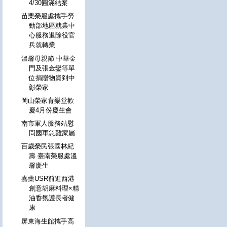
4/30圓滿結案
苗栗榮服處攜手勞
動部地區就業中
心服務退除役官
兵就轉業
溫馨母親節 中華金
門及張金鑾等單
位捐贈物資到中
彰榮家
岡山榮家育樂堂歡
慶4月份慶生會
南市軍人服務站慰
問國軍急難家屬
百歲榮民張國林紀
壽 臺南榮服處溫
馨慶生
嘉藥USR前進西港
創意胡麻料理×精
油香氛護長者健
康
屏東海生館攜手高