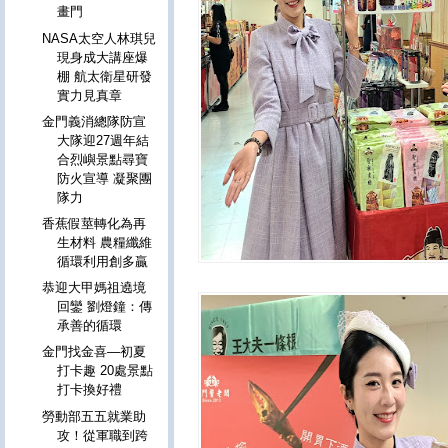
畫門
NASA太空人林琪兒
現身成大講座爆
棚 航太衛星研發
實力見真章
金門義消總隊防宣
大隊迎27週年結
合烈嶼景點尋寶
防火宣導 凝聚團
隊力
香蕉假莖轉化為再
生材料 農糧纖維
循環利用創多贏
恭迎大甲媽祖遶境
回鑾 劉燈鐘：傳
承善的循環
金門找金喜—初夏
打卡趣 20處景點
打卡換好禮
勞動部五五就業助
攻！從軍職到跨