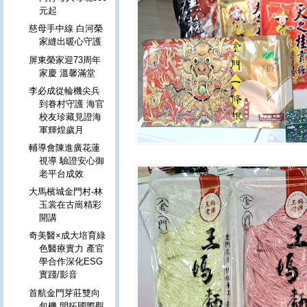
元起
慈母手中線 白河榮
家縫出暖心守護
屏東榮家迎73周年
家慶 溫馨滿堂
李必成從輪機尖兵
到眷村守護 海官
校友珍藏見證海
軍輝煌歲月
輔導會陳進廣花蓮
視導 驗證安心御
老平台成效
大馬檳城金門村-林
玉裳在古崗精彩
開講
奇美醫×成大培育綠
色醫療實力 產官
學合作深化ESG
實踐/影音
首航金門芽莊雙向
包機 開拓國際觀