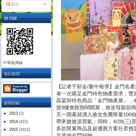
留言
QR CODE
中華鱻傳媒
每日新聞
【記者于郁金/臺中報導】金門名
者一次購足金門特色物產需求，豐
高粱與特色商品「金門物產展」，4/2
新聞回顧
貨9樓會館熱鬧開展，搶攻母親節
►
2013
(2)
天一開幕就湧入搶兌免費限量100
帶來搶搶滾買氣；同時，4/29(三)
►
2014
(415)
多款限量商品及超優惠方案任君挑
►
2015
(1811)
足道地金門好物。