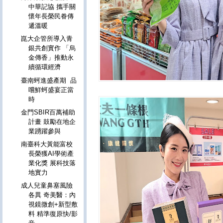
中華記協 攜手關
懷年長榮民眷傳
遞溫暖
崑大企管所導入青
銀共創實作 「烏
金傳香」推動永
續循環經濟
臺南蚵進盛產期 品
嚐鮮蚵盛宴正當
時
金門SBIR百萬補助
計畫 鼓勵在地企
業踴躍參與
南臺科大黃能富校
長榮獲AI學術產
業化獎 展科技落
地實力
成人兒童鼻塞風險
各異 奇美醫：內
視鏡微創+新型敷
料 精準復原快/影