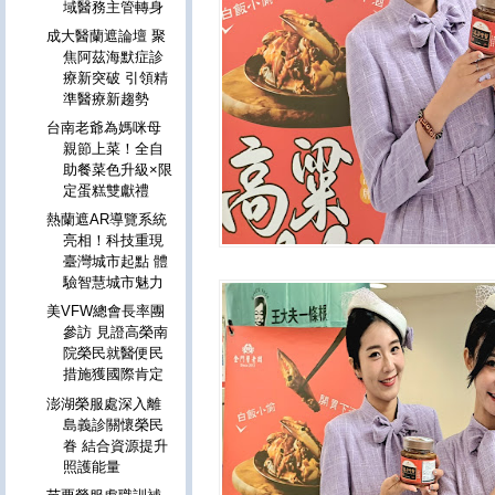
域醫務主管轉身
成大醫蘭遮論壇 聚
焦阿茲海默症診
療新突破 引領精
準醫療新趨勢
台南老爺為媽咪母
親節上菜！全自
助餐菜色升級×限
定蛋糕雙獻禮
熱蘭遮AR導覽系統
亮相！科技重現
臺灣城市起點 體
驗智慧城市魅力
美VFW總會長率團
參訪 見證高榮南
院榮民就醫便民
措施獲國際肯定
澎湖榮服處深入離
島義診關懷榮民
眷 結合資源提升
照護能量