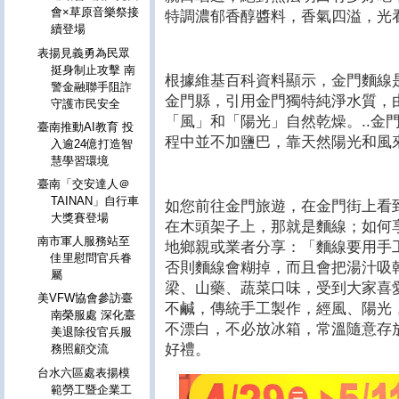
會×草原音樂祭接
特調濃郁香醇醬料，香氣四溢，光
續登場
表揚見義勇為民眾
挺身制止攻擊 南
根據維基百科資料顯示，金門麵線
警金融聯手阻詐
金門縣，引用金門獨特純淨水質，
守護市民安全
「風」和「陽光」自然乾燥。..金
臺南推動AI教育 投
程中並不加鹽巴，靠天然陽光和風
入逾24億打造智
慧學習環境
臺南「交安達人＠
TAINAN」自行車
如您前往金門旅遊，在金門街上看
大獎賽登場
在木頭架子上，那就是麵線；如何
南市軍人服務站至
地鄉親或業者分享：「麵線要用手
佳里慰問官兵眷
否則麵線會糊掉，而且會把湯汁吸
屬
梁、山藥、蔬菜口味，受到大家喜
美VFW協會參訪臺
不鹹，傳統手工製作，經風、陽光
南榮服處 深化臺
不漂白，不必放冰箱，常溫隨意存
美退除役官兵服
好禮。
務照顧交流
台水六區處表揚模
範勞工暨企業工