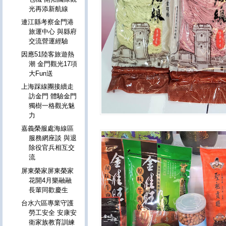
光再添新航線
連江縣考察金門港
旅運中心 與縣府
交流營運經驗
因應51陸客旅遊熱
潮 金門觀光17項
大Fun送
上海踩線團接續走
訪金門 體驗金門
獨樹一格觀光魅
力
嘉義榮服處海線區
服務網座談 與退
除役官兵相互交
流
屏東榮家屏東榮家
花開4月樂融融
長輩同歡慶生
台水六區專業守護
勞工安全 安康安
衛家族教育訓練