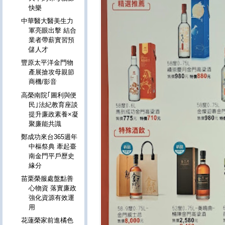
快樂
中華醫大醫美生力
軍亮眼出擊 結合
業者帶薪實習預
儲人才
豐原太平洋金門物
產展搶攻母親節
商機/影音
高榮南院｢圖利與便
民｣法紀教育座談
提升廉政素養×凝
聚廉能共識
鄭成功來台365週年
中樞祭典 牽起臺
南金門平戶歷史
緣分
苗栗榮服處盤點善
心物資 落實廉政
強化資源有效運
用
花蓮榮家前進橘色