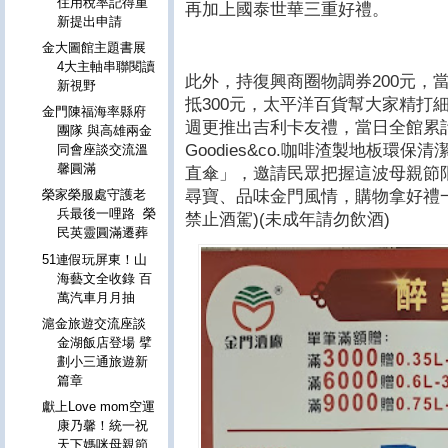
住用稅率記得重
再加上國泰世華三重好禮。
新提出申請
金大圖館主題書展
4大主軸串聯閱讀
此外，持復興商圈物調券200元，當
新視野
抵300元，太平洋百貨幫大家精打
金門陳福海率縣府
週更推出吉利卡友禮，當日全館累計滿3,0
團隊 與高雄兩金
Goodies&co.咖啡渣製地板環保清潔
同會座談交流溫
馨圓滿
直傘」，邀請民眾把握這波母親節
尋寶、品味金門風情，購物拿好禮
榮家榮服處守護老
兵最後一哩路 榮
禁止酒駕)(未成年請勿飲酒)
民英靈圓滿遷葬
51連假玩屏東！山
海藝文全收錄 百
萬汽車月月抽
滬金旅遊交流座談
金湖飯店登場 擘
劃小三通旅遊新
篇章
獻上Love mom空運
康乃馨！統一祝
天下媽咪母親節