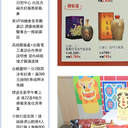
日照中心 社區共
融共好服務新氣
象
美VFW總會長率團
參訪 讚臺南榮家
醫養合一模範園
區
高雄榮服處×合隆電
工產訓合作專班
說明會 迎向綠能
徵才圓滿達陣
台糖慶80！分2期買
冰有好康！滿399
元抽9折券或呷冰
免錢
煙波全新早午餐上
桌 推22道4地方
療癒美食住房專
案
小旅行超划算！捷
絲旅虎山館推4人
同行每人每晚800