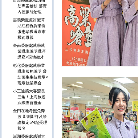
苗栗榮服處職訓補
助專案稽核 落實
內控廉能治理
嘉義榮服處許淑菁
貼紅榜祝賀榮眷
張惠珍獲選嘉市
模範母親
臺南榮服處就學就
業職訓說明職涯
講座×現地徵才
彰化榮服處就學業
職訓服務說明 參
訪萬生生技農場×
現場就業媒合
小三通擴大客源長
三角！上海旅遊
踩線團首抵金
金門在地考照免奔
波 即測即評及發
證檢定5/4起受理
報名
澎湖榮服處感謝大