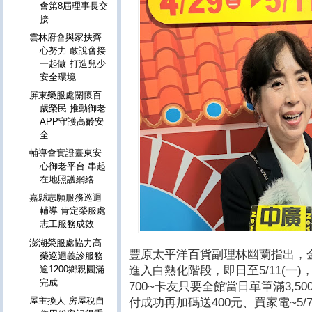
會第8屆理事長交
接
雲林府會與家扶齊
心努力 敢說會接
一起做 打造兒少
安全環境
屏東榮服處關懷百
歲榮民 推動御老
APP守護高齡安
全
輔導會實證臺東安
心御老平台 串起
在地照護網絡
嘉縣志願服務巡迴
輔導 肯定榮服處
志工服務成效
澎湖榮服處協力高
豐原太平洋百貨副理林幽蘭指出，
榮巡迴義診服務
進入白熱化階段，即日至5/11(一)
逾1200鄉親圓滿
完成
700~卡友只要全館當日單筆滿3,50
屋主換人 房屋稅自
付成功再加碼送400元、買家電~5