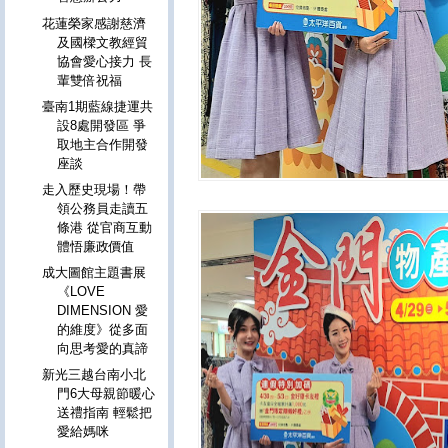
花蓮榮家感謝慈濟
及國樑文教經貿
協會愛心接力 長
輩雙倍祝福
臺南1期藍線捷運共
設8處開發區 爭
取地主合作開發
座談
走入歷史現場！帶
領公務員走讀五
條港 從官商互動
體悟廉政價值
成大圖館主題書展
《LOVE
DIMENSION 愛
的維度》從多面
向思考愛的真諦
新光三越台南小北
門6大母親節暖心
送禮指南 輕鬆把
愛給媽咪