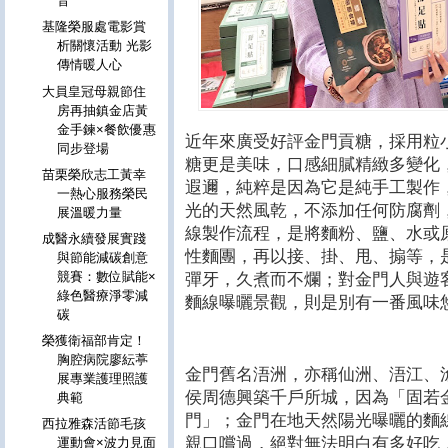
音
基隆榮服處電影賞
析關懷活動 光影
傳情暖人心
大員皇冠母親節住
房再抽鎮金店黃
金手鍊×餐飲優惠
近年來廣受好評金門貢糖，採用粒
同步登場
糖更是美味，口感細膩精緻多變化
苗栗榮欣志工黃幸
遐邇，純粹是因為它是純手工製作
一熱心服務榮民
光的天然風乾，不添加任何防腐劑
展溫暖力量
線製作流程，是將麵粉、鹽、水或
成醫永續發展實踐
性麵團，再以接、掛、甩、搧等，
與節能減碳創意
競賽：數位賦能×
彈牙，久煮而不爛；對金門人與遊
綠色醫療淨零減
麵線曝曬景觀，則是別有一番風味
碳
榮獲衛福部肯定！
胸腔病院廖紜葶
金門舊名浯洲，亦稱仙洲、浯江、滄浯
展專業護理照護
侯周德興築千戶所城，因為「固若
典範
門」；金門在地天然陽光曝曬的麵
西拉雅森活節毛孩
親口嚐過，絕對無法明白有多好吃
運動會×波力見面