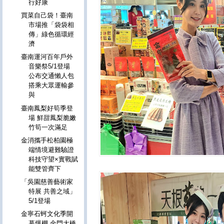
行好康
買菜自己袋！臺南
市場推「袋袋相
傳」綠色循環經
濟
臺南運河百年戶外
音樂祭5/1登場
公布交通懶人包
搭乘大眾運輸參
與
臺南鳳梨好筍季登
場 鮮甜鳳梨脆嫩
竹筍一次滿足
金消攜手松柏園極
端情境避難驗證
科技守望×實戰賦
能雙管齊下
「吳園慈善藝術家
特展 共善之域」
5/1登場
金寧石蚵文化季開
幕爆棚 金門大橋