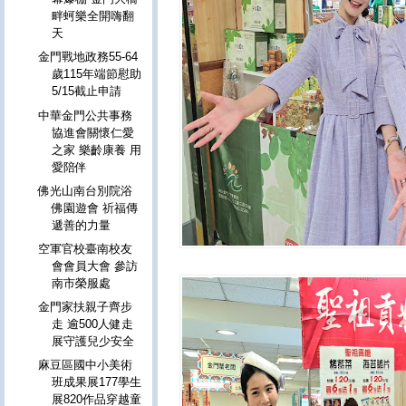
畔蚵樂全開嗨翻
天
金門戰地政務55-64
歲115年端節慰助
5/15截止申請
中華金門公共事務
協進會關懷仁愛
之家 樂齡康養 用
愛陪伴
佛光山南台別院浴
佛園遊會 祈福傳
遞善的力量
空軍官校臺南校友
會會員大會 參訪
南市榮服處
金門家扶親子齊步
走 逾500人健走
展守護兒少安全
麻豆區國中小美術
班成果展177學生
展820作品穿越童