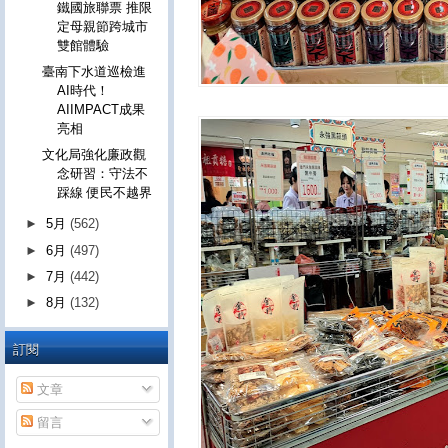
鐵國旅聯票 推限
定母親節跨城市
雙館體驗
臺南下水道巡檢進
AI時代！
AIIMPACT成果
亮相
文化局強化廉政觀
念研習：守法不
踩線 便民不越界
►
5月
(562)
►
6月
(497)
►
7月
(442)
►
8月
(132)
訂閱
文章
留言