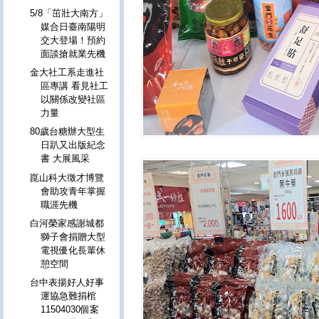
5/8「茁壯大南方」
媒合日臺南陽明
交大登場！預約
面談搶就業先機
金大社工系走進社
區專講 看見社工
以關係改變社區
力量
80歲台糖辦大型生
日趴又出版紀念
書 大展風采
崑山科大徵才博覽
會助攻青年掌握
職涯先機
白河榮家感謝城都
獅子會捐贈大型
電視優化長輩休
憩空間
台中表揚好人好事
運協急難捐棺
11504030個案