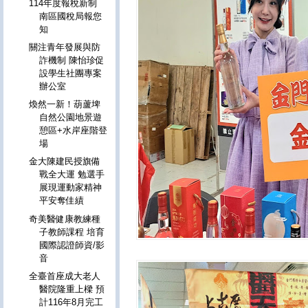
114年度報稅新制
南區國稅局報您
知
關注青年發展與防
詐機制 陳怡珍促
設學生社團專案
辦公室
煥然一新！葫蘆埤
自然公園地景遊
憩區+水岸座階登
場
金大陳建民授旗備
戰全大運 勉選手
展現運動家精神
平安奪佳績
奇美醫健康教練種
子教師課程 培育
國際認證師資/影
音
全臺首座成大老人
醫院隆重上樑 預
計116年8月完工