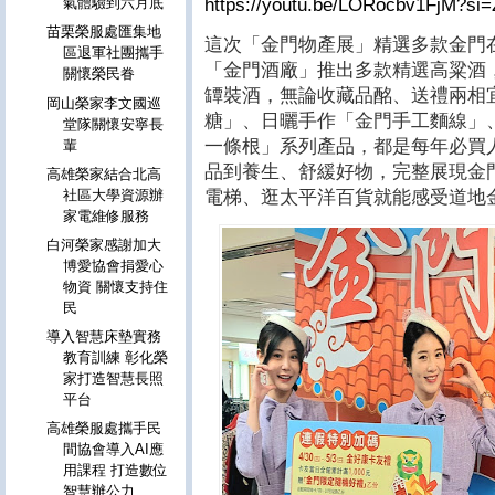
https://youtu.be/LORocbv1FjM?s
氣體驗到六月底
苗栗榮服處匯集地
這次「金門物產展」精選多款金門
區退軍社團攜手
「金門酒廠」推出多款精選高粱酒
關懷榮民眷
罈裝酒，無論收藏品酩、送禮兩相
岡山榮家李文國巡
糖」、日曬手作「金門手工麵線」
堂隊關懷安寧長
一條根」系列產品，都是每年必買
輩
品到養生、舒緩好物，完整展現金
高雄榮家結合北高
電梯、逛太平洋百貨就能感受道地
社區大學資源辦
家電維修服務
白河榮家感謝加大
博愛協會捐愛心
物資 關懷支持住
民
導入智慧床墊實務
教育訓練 彰化榮
家打造智慧長照
平台
高雄榮服處攜手民
間協會導入AI應
用課程 打造數位
智慧辦公力