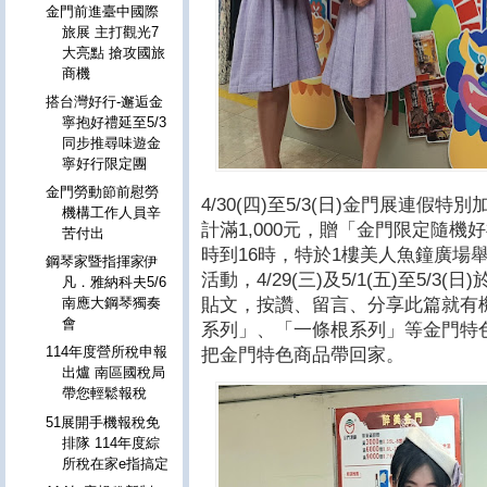
金門前進臺中國際
旅展 主打觀光7
大亮點 搶攻國旅
商機
搭台灣好行-邂逅金
寧抱好禮延至5/3
同步推尋味遊金
寧好行限定團
金門勞動節前慰勞
4/30(四)至5/3(日)金門展連
機構工作人員辛
計滿1,000元，贈「金門限定隨機好禮」
苦付出
時到16時，特於1樓美人魚鐘廣場
鋼琴家暨指揮家伊
活動，4/29(三)及5/1(五)至5/
凡．雅納科夫5/6
貼文，按讚、留言、分享此篇就有
南應大鋼琴獨奏
會
系列」、「一條根系列」等金門特
114年度營所稅申報
把金門特色商品帶回家。
出爐 南區國稅局
帶您輕鬆報稅
51展開手機報稅免
排隊 114年度綜
所稅在家e指搞定