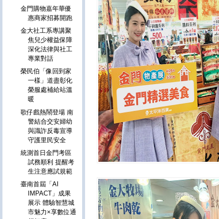
金門購物嘉年華優
惠商家招募開跑
金大社工系專講聚
焦兒少權益保障
深化法律與社工
專業對話
榮民伯「像回到家
一樣」道盡彰化
榮服處補給站溫
暖
歌仔戲熱鬧登場 南
警結合交安婦幼
與識詐反毒宣導
守護里民安全
統測首日金門考區
試務順利 提醒考
生注意應試規範
臺南首屆「AI
IMPACT」成果
展示 體驗智慧城
市魅力×享數位通