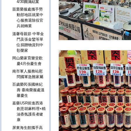
4/30圓滿結案
苗栗榮服處攜手勞
動部地區就業中
心服務退除役官
兵就轉業
溫馨母親節 中華金
門及張金鑾等單
位捐贈物資到中
彰榮家
岡山榮家育樂堂歡
慶4月份慶生會
南市軍人服務站慰
問國軍急難家屬
百歲榮民張國林紀
壽 臺南榮服處溫
馨慶生
嘉藥USR前進西港
創意胡麻料理×精
油香氛護長者健
康
屏東海生館攜手高