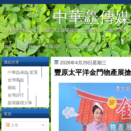
automaty do gier
中華鱻傳媒
本平台多元中立，期盼為正能量發聲，分享美好、美麗、美學，
首頁
報社簡介
本報公告
線上記者名單
連結分享
2026年4月29日星期三
豐原太平洋金門物產展搶
中華鱻傳媒-首頁
台灣高鐵
臺鐵
台灣好行
嘉南藥理大學
首頁
文章