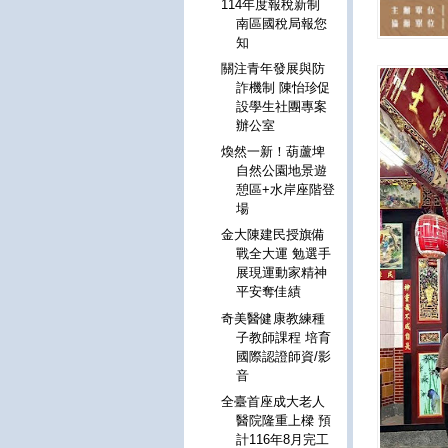
114年度報稅新制
南區國稅局報您
知
關注青年發展與防
詐機制 陳怡珍促
設學生社團專案
辦公室
煥然一新！葫蘆埤
自然公園地景遊
憩區+水岸座階登
場
金大陳建民授旗備
戰全大運 勉選手
展現運動家精神
平安奪佳績
奇美醫健康教練種
子教師課程 培育
國際認證師資/影
音
全臺首座成大老人
醫院隆重上樑 預
計116年8月完工