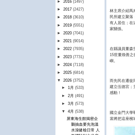
►
2016
(1497)
►
2017
(2427)
林主席介紹馬
民所建立聚落
►
2018
(3610)
有人居住；在
►
2019
(5551)
家關係。
►
2020
(7041)
►
2021
(9014)
在縣議員董森
►
2022
(7935)
15世董煥善
►
2023
(7731)
嶼。
►
2024
(7118)
►
2025
(6814)
▼
2026
(3752)
而先民在遷徙
建立伍德宮；
►
1月
(533)
感動！
►
2月
(491)
►
3月
(573)
▼
4月
(538)
國立金門大學
裳將把這座檳
屏東海生館揭密企
鵝抽血要先泡溫
水澡健檢日常 人