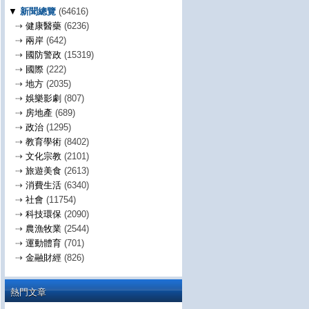
▼
新聞總覽
(64616)
⇢
健康醫藥
(6236)
⇢
兩岸
(642)
⇢
國防警政
(15319)
⇢
國際
(222)
⇢
地方
(2035)
⇢
娛樂影劇
(807)
⇢
房地產
(689)
⇢
政治
(1295)
⇢
教育學術
(8402)
⇢
文化宗教
(2101)
⇢
旅遊美食
(2613)
⇢
消費生活
(6340)
⇢
社會
(11754)
⇢
科技環保
(2090)
⇢
農漁牧業
(2544)
⇢
運動體育
(701)
⇢
金融財經
(826)
熱門文章