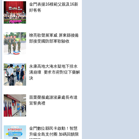
金門表揚16模範父親及16新
好爸爸
嘹亮歌聲展軍威 屏東縣後備
部接受國防部軍歌驗收
永康高地大淹水疑地下排水
溝崩壞 要求市府對症下藥解
決
苗栗榮服處謝浚豪處長布達
宣誓典禮
金門數位縣民卡啟動！智慧
升級全島支付圈 加碼回饋限