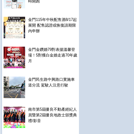
時開跑
金門115年中秋配售酒8/17起
展開 配售認證或恢復請期限
內申辦
金門金鑽婚79對表揚溫馨登
場！5對獲白金婚走過70年歲
月
金門民生路中興路口實施車
道分流 駕駛人注意行駛
南市第5屆優良不動產經紀人
員暨第2屆優良地政士頒獎典
禮/影音