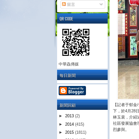
留言
QR CODE
中華鱻傳媒
每日新聞
新聞回顧
【記者于郁金
下，於4月2
►
2013
(2)
林玉裳，介紹
社區發展協會
►
2014
(415)
烈參與。
►
2015
(1811)