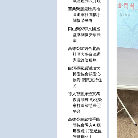
氣體驗到六月底
苗栗榮服處匯集地
區退軍社團攜手
關懷榮民眷
岡山榮家李文國巡
堂隊關懷安寧長
輩
高雄榮家結合北高
社區大學資源辦
家電維修服務
白河榮家感謝加大
博愛協會捐愛心
物資 關懷支持住
民
導入智慧床墊實務
教育訓練 彰化榮
家打造智慧長照
平台
高雄榮服處攜手民
間協會導入AI應
用課程 打造數位
智慧辦公力