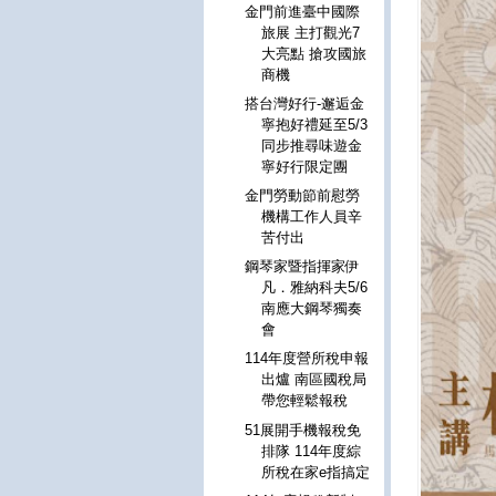
金門前進臺中國際
旅展 主打觀光7
大亮點 搶攻國旅
商機
搭台灣好行-邂逅金
寧抱好禮延至5/3
同步推尋味遊金
寧好行限定團
金門勞動節前慰勞
機構工作人員辛
苦付出
鋼琴家暨指揮家伊
凡．雅納科夫5/6
南應大鋼琴獨奏
會
114年度營所稅申報
出爐 南區國稅局
帶您輕鬆報稅
51展開手機報稅免
排隊 114年度綜
所稅在家e指搞定