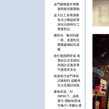
金門購物嘉年華優
惠商家招募開跑
金大社工系專講聚
焦兒少權益保障
深化法律與社工
專業對話
榮民伯「像回到家
一樣」道盡彰化
榮服處補給站溫
暖
歌仔戲熱鬧登場 南
警結合交安婦幼
與識詐反毒宣導
守護里民安全
統測首日金門考區
試務順利 提醒考
生注意應試規範
臺南首屆「AI
IMPACT」成果
展示 體驗智慧城
市魅力×享數位通