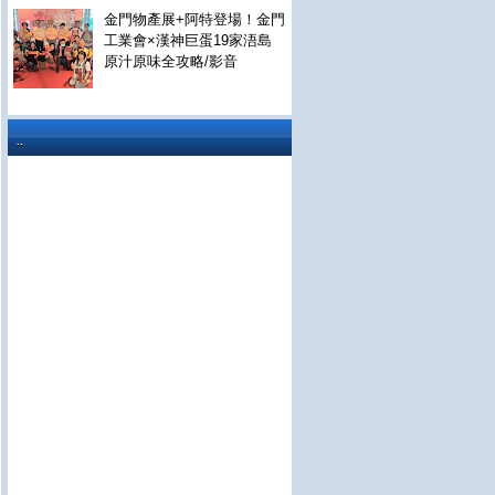
金門物產展+阿特登場！金門
工業會×漢神巨蛋19家浯島
原汁原味全攻略/影音
..