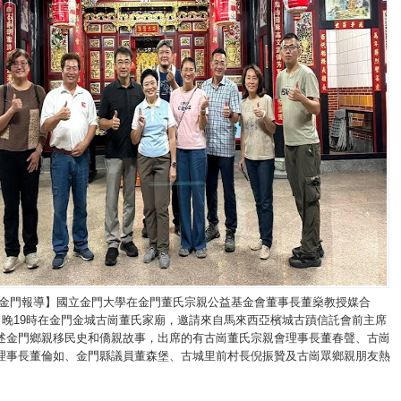
/金門報導】國立金門大學在金門董氏宗親公益基金會董事長董燊教授媒合
8日晚19時在金門金城古崗董氏家廟，邀請來自馬來西亞檳城古蹟信託會前主席
述金門鄉親移民史和僑親故事，出席的有古崗董氏宗親會理事長董春聲、古崗
理事長董倫如、金門縣議員董森堡、古城里前村長倪振贊及古崗眾鄉親朋友熱