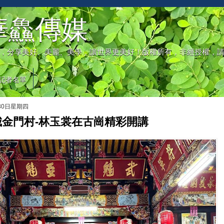
華鱻傳媒
，分享美好、美麗、美學，讓世界更美好！版權所有，非經授權，
記者名單
月30日星期四
城金門村-林玉裳在古崗精彩開講