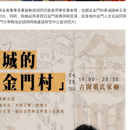
基金會董事長董燊教授偕同宗親會理事長董春聲，也贈送金門特產感謝林玉裳
付出，同時，盼喚起馬來西亞金門後裔尋根意識，促進海外金門人文化認同與
金門大學戰地史蹟與閩南建築研究中心提供照片)