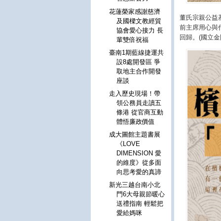
花蓮榮家感謝慈濟
董氏宗親公益
及國樑文教經貿
前主席用心與
協會愛心接力 長
回歸。(國立
輩雙倍祝福
臺南1期藍線捷運共
設8處開發區 爭
取地主合作開發
座談
走入歷史現場！帶
領公務員走讀五
條港 從官商互動
體悟廉政價值
成大圖館主題書展
《LOVE
DIMENSION 愛
的維度》從多面
向思考愛的真諦
新光三越台南小北
門6大母親節暖心
送禮指南 輕鬆把
愛給媽咪