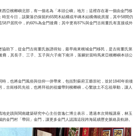
來西亞檳榔嶼北部，有一個名為「本頭公嶼」地方；這裡存在著一個由金門移
；時至今日，該聚落仍保留約65間木結構或半磚木結構傳統房屋，其中58間仍
這58戶居民中，約60%為金門後裔；其中更有87%與金門古崗董氏有直接或外
堡協助下，從金門古崗董氏族譜得知，最早南來檳城金門移民，是古崗董氏第
之後裔，其長子、三子、五子與六子南下南洋，落腳於當時馬來亞檳榔嶼本頭公
同時，也將金門風俗與信仰一併帶來，包括對蘇府王爺崇祀，並於1840年前後
另，古崗移民先祖，也將拜祖的祖爐帶到檳榔嶼，心繫故土不忘祖舉動，讓人
戰地史蹟與閩南建築研究中心主任曾逸仁博士表示，透過本次簡報講座，林玉
城的金門村「帶回」金門，讓更多金門人認識這段跨海延續歷史脈絡及軌跡。