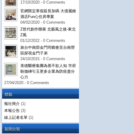
17/10/2020 - 0 Comments
官網限定寒假延長加碼 大億麗緻
酒店Fun心住房專案
04/02/2020 - 0 Comments
Z世代創作聯展 北藝風之後-東北
Z風
01/12/2022 - 0 Comments
旅台中南部金門同鄉會至台南營
區探視金門子弟
24/10/2015 - 0 Comments
美德醫療集團為善不欲人知 市府
盼拋磚引玉更多企業為防疫盡分
心力
27/04/2020 - 0 Comments
標籤
報社簡介
(1)
本報公告
(3)
線上記者名單
(1)
新聞分類