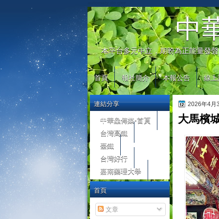
automaty do gier
中
本平台多元中立，期盼為正能量發聲
首頁
報社簡介
本報公告
線上
連結分享
2026年4
大馬檳
中華鱻傳媒-首頁
台灣高鐵
臺鐵
台灣好行
嘉南藥理大學
首頁
文章