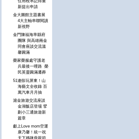
住用稅率記得重
新提出申請
金大圖館主題書展
4大主軸串聯閱讀
新視野
金門陳福海率縣府
團隊 與高雄兩金
同會座談交流溫
馨圓滿
榮家榮服處守護老
兵最後一哩路 榮
民英靈圓滿遷葬
51連假玩屏東！山
海藝文全收錄 百
萬汽車月月抽
滬金旅遊交流座談
金湖飯店登場 擘
劃小三通旅遊新
篇章
獻上Love mom空運
康乃馨！統一祝
天下媽咪母親節