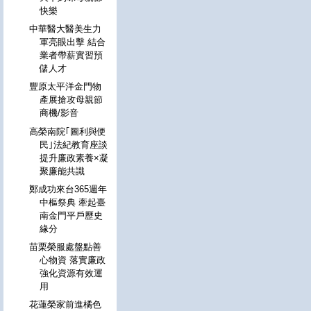
快樂
中華醫大醫美生力
軍亮眼出擊 結合
業者帶薪實習預
儲人才
豐原太平洋金門物
產展搶攻母親節
商機/影音
高榮南院｢圖利與便
民｣法紀教育座談
提升廉政素養×凝
聚廉能共識
鄭成功來台365週年
中樞祭典 牽起臺
南金門平戶歷史
緣分
苗栗榮服處盤點善
心物資 落實廉政
強化資源有效運
用
花蓮榮家前進橘色