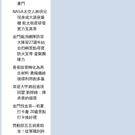
畫門
NASA太空人林琪兒
現身成大講座爆
棚 航太衛星研發
實力見真章
金門義消總隊防宣
大隊迎27週年結
合烈嶼景點尋寶
防火宣導 凝聚團
隊力
香蕉假莖轉化為再
生材料 農糧纖維
循環利用創多贏
恭迎大甲媽祖遶境
回鑾 劉燈鐘：傳
承善的循環
金門找金喜—初夏
打卡趣 20處景點
打卡換好禮
勞動部五五就業助
攻！從軍職到跨