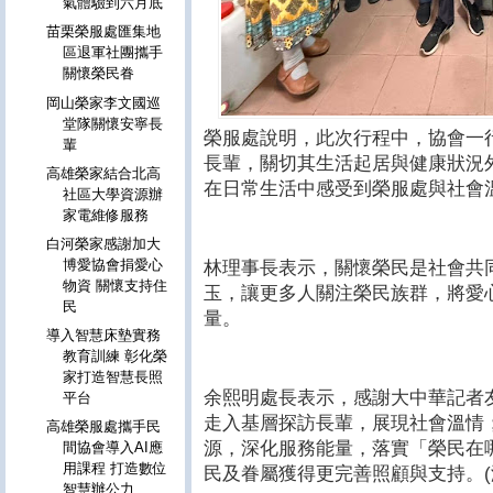
氣體驗到六月底
苗栗榮服處匯集地
區退軍社團攜手
關懷榮民眷
岡山榮家李文國巡
堂隊關懷安寧長
榮服處說明，此次行程中，協會一
輩
長輩，關切其生活起居與健康狀況外
高雄榮家結合北高
在日常生活中感受到榮服處與社會
社區大學資源辦
家電維修服務
白河榮家感謝加大
博愛協會捐愛心
林理事長表示，關懷榮民是社會共
物資 關懷支持住
玉，讓更多人關注榮民族群，將愛
民
量。
導入智慧床墊實務
教育訓練 彰化榮
家打造智慧長照
余熙明處長表示，感謝大中華記者
平台
走入基層探訪長輩，展現社會溫情
高雄榮服處攜手民
源，深化服務能量，落實「榮民在
間協會導入AI應
用課程 打造數位
民及眷屬獲得更完善照顧與支持。(
智慧辦公力