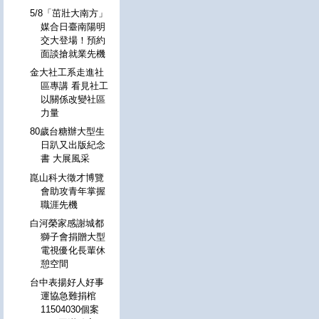
5/8「茁壯大南方」
媒合日臺南陽明
交大登場！預約
面談搶就業先機
金大社工系走進社
區專講 看見社工
以關係改變社區
力量
80歲台糖辦大型生
日趴又出版紀念
書 大展風采
崑山科大徵才博覽
會助攻青年掌握
職涯先機
白河榮家感謝城都
獅子會捐贈大型
電視優化長輩休
憩空間
台中表揚好人好事
運協急難捐棺
11504030個案