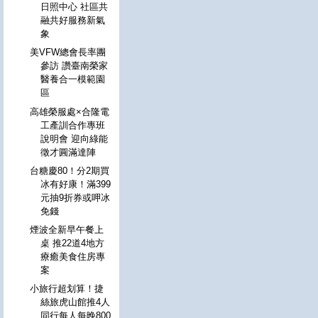
日照中心 社區共
融共好服務新氣
象
美VFW總會長率團
參訪 讚臺南榮家
醫養合一模範園
區
高雄榮服處×合隆電
工產訓合作專班
說明會 迎向綠能
徵才圓滿達陣
台糖慶80！分2期買
冰有好康！滿399
元抽9折券或呷冰
免錢
煙波全新早午餐上
桌 推22道4地方
療癒美食住房專
案
小旅行超划算！捷
絲旅虎山館推4人
同行每人每晚800