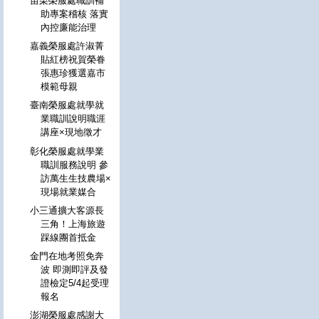
苗栗榮服處職訓補
助專案稽核 落實
內控廉能治理
嘉義榮服處許淑菁
貼紅榜祝賀榮眷
張惠珍獲選嘉市
模範母親
臺南榮服處就學就
業職訓說明職涯
講座×現地徵才
彰化榮服處就學業
職訓服務說明 參
訪萬生生技農場×
現場就業媒合
小三通擴大客源長
三角！上海旅遊
踩線團首抵金
金門在地考照免奔
波 即測即評及發
證檢定5/4起受理
報名
澎湖榮服處感謝大