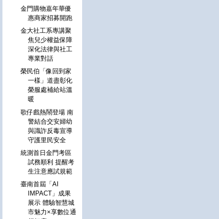
金門購物嘉年華優
惠商家招募開跑
金大社工系專講聚
焦兒少權益保障
深化法律與社工
專業對話
榮民伯「像回到家
一樣」道盡彰化
榮服處補給站溫
暖
歌仔戲熱鬧登場 南
警結合交安婦幼
與識詐反毒宣導
守護里民安全
統測首日金門考區
試務順利 提醒考
生注意應試規範
臺南首屆「AI
IMPACT」成果
展示 體驗智慧城
市魅力×享數位通