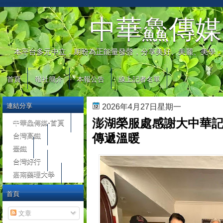
automaty do gier
中華鱻傳媒
本平台多元中立，期盼為正能量發聲，分享美好、美麗、美學，
首頁
報社簡介
本報公告
線上記者名單
連結分享
2026年4月27日星期一
澎湖榮服處感謝大中華記
中華鱻傳媒-首頁
台灣高鐵
傳遞溫暖
臺鐵
台灣好行
嘉南藥理大學
首頁
文章