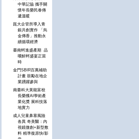
中華記協 攜手關
懷年長榮民眷傳
遞溫暖
崑大企管所導入青
銀共創實作 「烏
金傳香」推動永
續循環經濟
臺南蚵進盛產期 品
嚐鮮蚵盛宴正當
時
金門SBIR百萬補助
計畫 鼓勵在地企
業踴躍參與
南臺科大黃能富校
長榮獲AI學術產
業化獎 展科技落
地實力
成人兒童鼻塞風險
各異 奇美醫：內
視鏡微創+新型敷
料 精準復原快/影