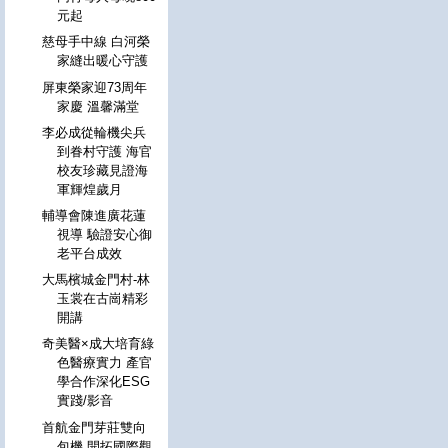
元起
慈母手中線 白河榮
家縫出暖心守護
屏東榮家迎73周年
家慶 溫馨滿堂
李必成從輪機尖兵
到眷村守護 海官
校友珍藏見證海
軍輝煌歲月
輔導會陳進廣花蓮
視導 驗證安心御
老平台成效
大馬檳城金門村-林
玉裳在古崗精彩
開講
奇美醫×成大培育綠
色醫療實力 產官
學合作深化ESG
實踐/影音
首航金門芽莊雙向
包機 開拓國際觀