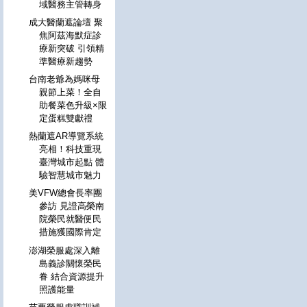
域醫務主管轉身
成大醫蘭遮論壇 聚
焦阿茲海默症診
療新突破 引領精
準醫療新趨勢
台南老爺為媽咪母
親節上菜！全自
助餐菜色升級×限
定蛋糕雙獻禮
熱蘭遮AR導覽系統
亮相！科技重現
臺灣城市起點 體
驗智慧城市魅力
美VFW總會長率團
參訪 見證高榮南
院榮民就醫便民
措施獲國際肯定
澎湖榮服處深入離
島義診關懷榮民
眷 結合資源提升
照護能量