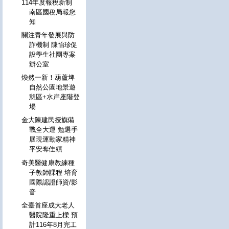
114年度報稅新制
南區國稅局報您
知
關注青年發展與防
詐機制 陳怡珍促
設學生社團專案
辦公室
煥然一新！葫蘆埤
自然公園地景遊
憩區+水岸座階登
場
金大陳建民授旗備
戰全大運 勉選手
展現運動家精神
平安奪佳績
奇美醫健康教練種
子教師課程 培育
國際認證師資/影
音
全臺首座成大老人
醫院隆重上樑 預
計116年8月完工