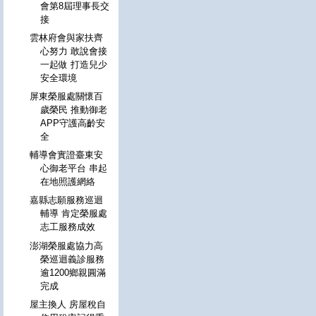
會第8屆理事長交
接
雲林府會與家扶齊
心努力 敢說會接
一起做 打造兒少
安全環境
屏東榮服處關懷百
歲榮民 推動御老
APP守護高齡安
全
輔導會實證臺東安
心御老平台 串起
在地照護網絡
嘉縣志願服務巡迴
輔導 肯定榮服處
志工服務成效
澎湖榮服處協力高
榮巡迴義診服務
逾1200鄉親圓滿
完成
屋主換人 房屋稅自