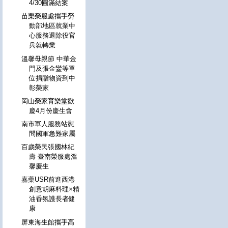
4/30圓滿結案
苗栗榮服處攜手勞
動部地區就業中
心服務退除役官
兵就轉業
溫馨母親節 中華金
門及張金鑾等單
位捐贈物資到中
彰榮家
岡山榮家育樂堂歡
慶4月份慶生會
南市軍人服務站慰
問國軍急難家屬
百歲榮民張國林紀
壽 臺南榮服處溫
馨慶生
嘉藥USR前進西港
創意胡麻料理×精
油香氛護長者健
康
屏東海生館攜手高