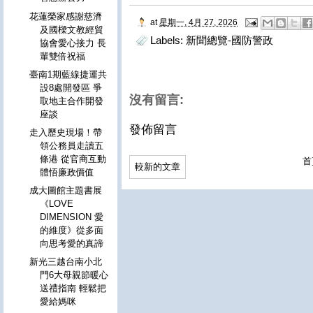
花蓮榮家感謝慈濟
at
星期一, 4月 27, 2026
及國樑文教經貿
Labels:
新聞總覽-國防警政
協會愛心接力 長
輩雙倍祝福
臺南1期藍線捷運共
設8處開發區 爭
沒有留言:
取地主合作開發
座談
發佈留言
走入歷史現場！帶
領公務員走讀五
條港 從官商互動
首
較新的文章
體悟廉政價值
成大圖館主題書展
《LOVE
DIMENSION 愛
的維度》從多面
向思考愛的真諦
新光三越台南小北
門6大母親節暖心
送禮指南 輕鬆把
愛給媽咪