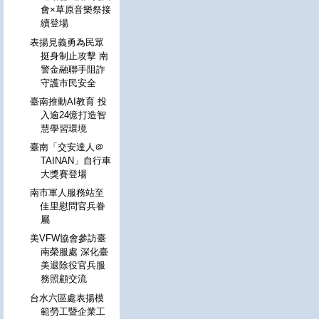
會×草原音樂祭接
續登場
表揚見義勇為民眾
挺身制止攻擊 南
警金融聯手阻詐
守護市民安全
臺南推動AI教育 投
入逾24億打造智
慧學習環境
臺南「交安達人＠
TAINAN」自行車
大獎賽登場
南市軍人服務站至
佳里慰問官兵眷
屬
美VFW協會參訪臺
南榮服處 深化臺
美退除役官兵服
務照顧交流
台水六區處表揚模
範勞工暨企業工