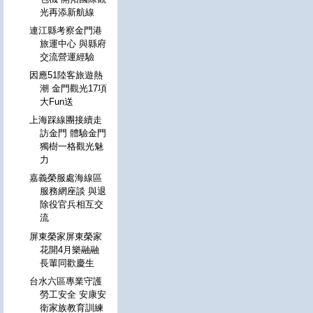
光再添新航線
連江縣考察金門港
旅運中心 與縣府
交流營運經驗
因應51陸客旅遊熱
潮 金門觀光17項
大Fun送
上海踩線團接續走
訪金門 體驗金門
獨樹一格觀光魅
力
嘉義榮服處海線區
服務網座談 與退
除役官兵相互交
流
屏東榮家屏東榮家
花開4月樂融融
長輩同歡慶生
台水六區專業守護
勞工安全 安康安
衛家族教育訓練