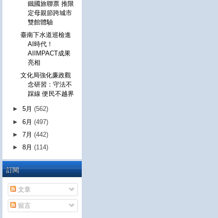
鐵國旅聯票 推限
定母親節跨城市
雙館體驗
臺南下水道巡檢進
AI時代！
AIIMPACT成果
亮相
文化局強化廉政觀
念研習：守法不
踩線 便民不越界
►
5月
(562)
►
6月
(497)
►
7月
(442)
►
8月
(114)
訂閱
文章
留言