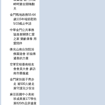
畔蚵樂全開嗨翻
天
金門戰地政務55-64
歲115年端節慰助
5/15截止申請
中華金門公共事務
協進會關懷仁愛
之家 樂齡康養 用
愛陪伴
佛光山南台別院浴
佛園遊會 祈福傳
遞善的力量
空軍官校臺南校友
會會員大會 參訪
南市榮服處
金門家扶親子齊步
走 逾500人健走
展守護兒少安全
麻豆區國中小美術
班成果展177學生
展820作品穿越童