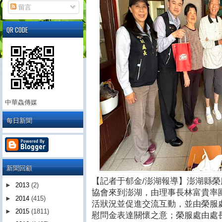
留言
QR CODE
中華鱻傳媒
每日新聞
新聞回顧
【記者于郁金/澎湖報導】澎湖縣榮
►
2013
(2)
協會來到澎湖，由理事長林富貴率
►
2014
(415)
活狀況並促進交流互動，並由榮服處
►
2015
(1811)
慰問金表達關懷之意；榮服處由處