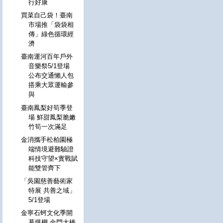
行好康
買菜自己袋！臺南
市場推「袋袋相
傳」綠色循環經
濟
臺南運河百年戶外
音樂祭5/1登場
公布交通懶人包
搭乘大眾運輸參
與
臺南鳳梨好筍季登
場 鮮甜鳳梨脆嫩
竹筍一次滿足
金消攜手松柏園極
端情境避難驗證
科技守望×實戰賦
能雙管齊下
「吳園慈善藝術家
特展 共善之域」
5/1登場
金寧石蚵文化季開
幕爆棚 金門大橋