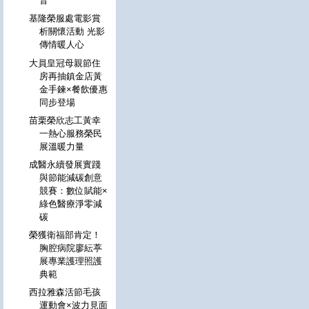
音
基隆榮服處電影賞
析關懷活動 光影
傳情暖人心
大員皇冠母親節住
房再抽鎮金店黃
金手鍊×餐飲優惠
同步登場
苗栗榮欣志工黃幸
一熱心服務榮民
展溫暖力量
成醫永續發展實踐
與節能減碳創意
競賽：數位賦能×
綠色醫療淨零減
碳
榮獲衛福部肯定！
胸腔病院廖紜葶
展專業護理照護
典範
西拉雅森活節毛孩
運動會×波力見面