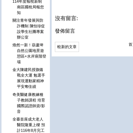
114年度報稅新制
南區國稅局報您
知
沒有留言:
關注青年發展與防
詐機制 陳怡珍促
發佈留言
設學生社團專案
辦公室
首
煥然一新！葫蘆埤
較新的文章
自然公園地景遊
憩區+水岸座階登
場
金大陳建民授旗備
戰全大運 勉選手
展現運動家精神
平安奪佳績
奇美醫健康教練種
子教師課程 培育
國際認證師資/影
音
全臺首座成大老人
醫院隆重上樑 預
計116年8月完工