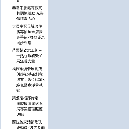
音
基隆榮服處電影賞
析關懷活動 光影
傳情暖人心
大員皇冠母親節住
房再抽鎮金店黃
金手鍊×餐飲優惠
同步登場
苗栗榮欣志工黃幸
一熱心服務榮民
展溫暖力量
成醫永續發展實踐
與節能減碳創意
競賽：數位賦能×
綠色醫療淨零減
碳
榮獲衛福部肯定！
胸腔病院廖紜葶
展專業護理照護
典範
西拉雅森活節毛孩
運動會×波力見面