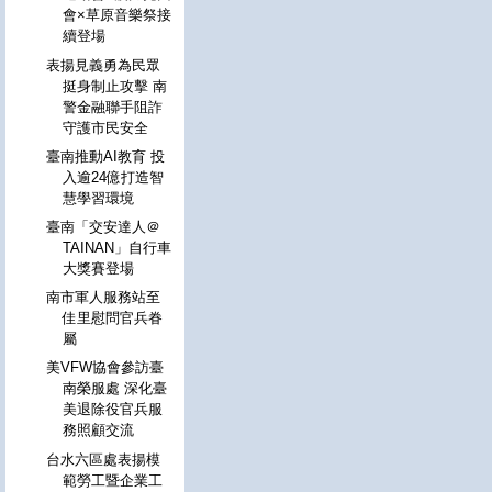
會×草原音樂祭接
續登場
表揚見義勇為民眾
挺身制止攻擊 南
警金融聯手阻詐
守護市民安全
臺南推動AI教育 投
入逾24億打造智
慧學習環境
臺南「交安達人＠
TAINAN」自行車
大獎賽登場
南市軍人服務站至
佳里慰問官兵眷
屬
美VFW協會參訪臺
南榮服處 深化臺
美退除役官兵服
務照顧交流
台水六區處表揚模
範勞工暨企業工