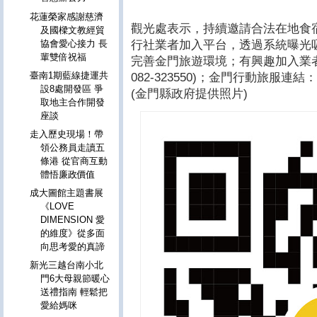
花蓮榮家感謝慈濟
觀光處表示，持續邀請合法在地食
及國樑文教經貿
行社業者加入平台，透過系統曝光
協會愛心接力 長
輩雙倍祝福
完善金門旅遊環境；有興趣加入業
臺南1期藍線捷運共
082-323550)；金門行動旅服連結
設8處開發區 爭
(金門縣政府提供照片)
取地主合作開發
座談
走入歷史現場！帶
領公務員走讀五
條港 從官商互動
體悟廉政價值
成大圖館主題書展
《LOVE
DIMENSION 愛
的維度》從多面
向思考愛的真諦
新光三越台南小北
門6大母親節暖心
送禮指南 輕鬆把
愛給媽咪