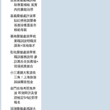
苗栗榮服處職訓補
助專案稽核 落實
內控廉能治理
嘉義榮服處許淑菁
貼紅榜祝賀榮眷
張惠珍獲選嘉市
模範母親
臺南榮服處就學就
業職訓說明職涯
講座×現地徵才
彰化榮服處就學業
職訓服務說明 參
訪萬生生技農場×
現場就業媒合
小三通擴大客源長
三角！上海旅遊
踩線團首抵金
金門在地考照免奔
波 即測即評及發
證檢定5/4起受理
報名
澎湖榮服處感謝大