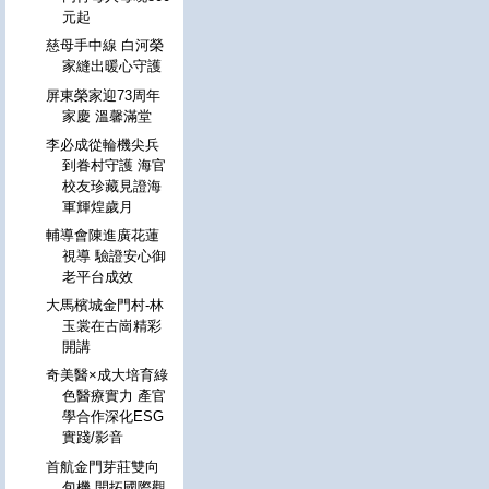
元起
慈母手中線 白河榮
家縫出暖心守護
屏東榮家迎73周年
家慶 溫馨滿堂
李必成從輪機尖兵
到眷村守護 海官
校友珍藏見證海
軍輝煌歲月
輔導會陳進廣花蓮
視導 驗證安心御
老平台成效
大馬檳城金門村-林
玉裳在古崗精彩
開講
奇美醫×成大培育綠
色醫療實力 產官
學合作深化ESG
實踐/影音
首航金門芽莊雙向
包機 開拓國際觀