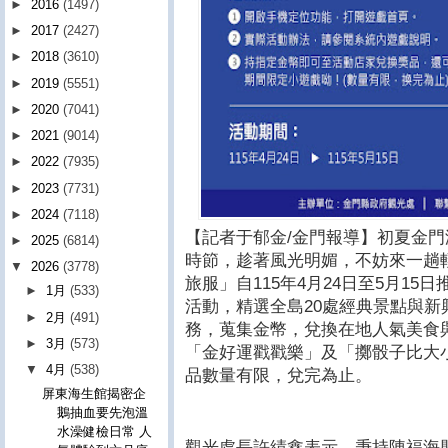
►
2016
(1497)
►
2017
(2427)
►
2018
(3610)
►
2019
(5551)
►
2020
(7041)
►
2021
(9014)
►
2022
(7935)
►
2023
(7731)
►
2024
(7118)
【記者于郁金/金門報導】初夏金
►
2025
(6814)
時節，趁著風光明媚，不妨來一趟
▼
2026
(3778)
旅服」自115年4月24日至5月1
►
1月
(533)
活動，精選全島20處經典景點與
►
2月
(491)
務，蒐集金幣，兌換在地人氣美食
►
3月
(573)
「金好運戳戳樂」及「擲骰子比大
▼
4月
(538)
品數量有限，兌完為止。
屏東海生館揭密企
鵝抽血要先泡溫
水澡健檢日常 人
觀光處長許績鑫表示，秉持陳福海