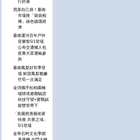
行好康
買菜自己袋！臺南
市場推「袋袋相
傳」綠色循環經
濟
臺南運河百年戶外
音樂祭5/1登場
公布交通懶人包
搭乘大眾運輸參
與
臺南鳳梨好筍季登
場 鮮甜鳳梨脆嫩
竹筍一次滿足
金消攜手松柏園極
端情境避難驗證
科技守望×實戰賦
能雙管齊下
「吳園慈善藝術家
特展 共善之域」
5/1登場
金寧石蚵文化季開
幕爆棚 金門大橋