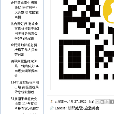
金門前進臺中國際
旅展 主打觀光7
大亮點 搶攻國旅
商機
搭台灣好行-邂逅金
寧抱好禮延至5/3
同步推尋味遊金
寧好行限定團
金門勞動節前慰勞
機構工作人員辛
苦付出
鋼琴家暨指揮家伊
凡．雅納科夫5/6
南應大鋼琴獨奏
會
114年度營所稅申報
出爐 南區國稅局
帶您輕鬆報稅
51展開手機報稅免
at
星期一, 4月 27, 2026
排隊 114年度綜
Labels:
新聞總覽-旅遊美食
所稅在家e指搞定