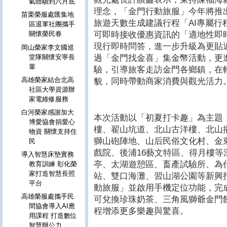
氣體驗到六月底
理念，「金門行動旅服」今年將推
苗栗榮服處匯集地
旅遊天數生成建議行程「AI專屬行
區退軍社團攜手
可即時接收優惠資訊的「適地性即時
關懷榮民眷
現行即時問答，進一步升級為更貼
岡山榮家李文國巡
過「金門找金喜」集金幣活動，更
堂隊關懷安寧長
輩
驗，引導旅客走訪金門各鄉鎮，在
高雄榮家結合北高
貌，同時帶動商家消費與觀光活力
社區大學資源辦
家電維修服務
白河榮家感謝加大
本次活動以「初夏打卡趣」為主題
博愛協會捐愛心
樓、翟山坑道、北山古洋樓、北山
物資 關懷支持住
獅山砲陣地、山后民俗文化村、金
民
戲院、後浦16藝文特區、得月樓
導入智慧床墊實務
亭、太湖遊憩區、畜產試驗所、為
教育訓練 彰化榮
家打造智慧長照
站、雙口海灘、習山湖公園等新興
平台
動旅服」並啟用手機定位功能，完
高雄榮服處攜手民
可兌換珍珠奶茶、三角風獅爺金門
間協會導入AI應
程增添更多樂趣與驚喜。
用課程 打造數位
智慧辦公力