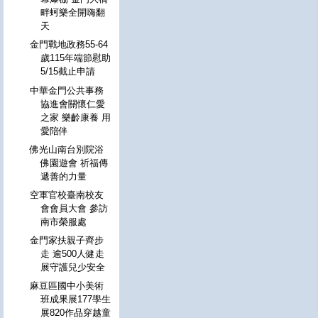
畔蚵樂全開嗨翻
天
金門戰地政務55-64
歲115年端節慰助
5/15截止申請
中華金門公共事務
協進會關懷仁愛
之家 樂齡康養 用
愛陪伴
佛光山南台別院浴
佛園遊會 祈福傳
遞善的力量
空軍官校臺南校友
會會員大會 參訪
南市榮服處
金門家扶親子齊步
走 逾500人健走
展守護兒少安全
麻豆區國中小美術
班成果展177學生
展820作品穿越童