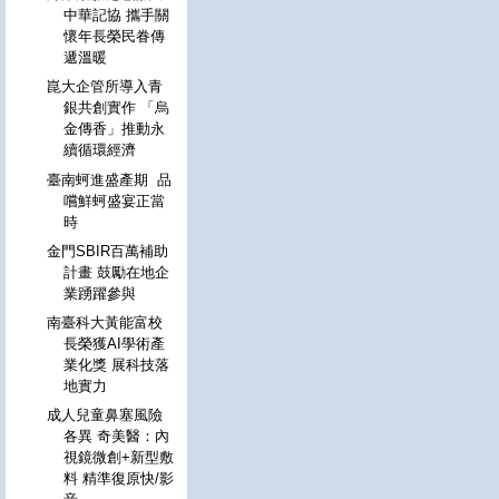
中華記協 攜手關
懷年長榮民眷傳
遞溫暖
崑大企管所導入青
銀共創實作 「烏
金傳香」推動永
續循環經濟
臺南蚵進盛產期 品
嚐鮮蚵盛宴正當
時
金門SBIR百萬補助
計畫 鼓勵在地企
業踴躍參與
南臺科大黃能富校
長榮獲AI學術產
業化獎 展科技落
地實力
成人兒童鼻塞風險
各異 奇美醫：內
視鏡微創+新型敷
料 精準復原快/影