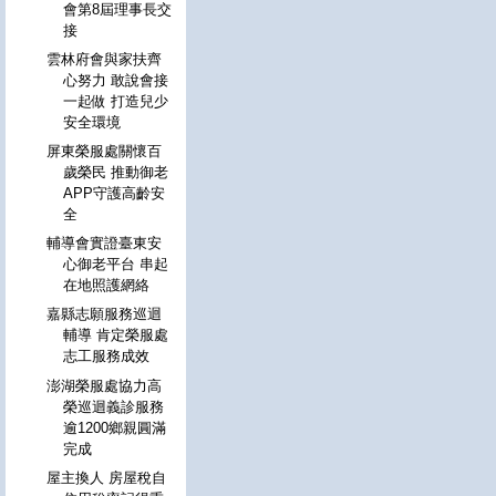
會第8屆理事長交
接
雲林府會與家扶齊
心努力 敢說會接
一起做 打造兒少
安全環境
屏東榮服處關懷百
歲榮民 推動御老
APP守護高齡安
全
輔導會實證臺東安
心御老平台 串起
在地照護網絡
嘉縣志願服務巡迴
輔導 肯定榮服處
志工服務成效
澎湖榮服處協力高
榮巡迴義診服務
逾1200鄉親圓滿
完成
屋主換人 房屋稅自