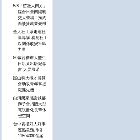
5/8「茁壯大南方」
媒合日臺南陽明
交大登場！預約
面談搶就業先機
金大社工系走進社
區專講 看見社工
以關係改變社區
力量
80歲台糖辦大型生
日趴又出版紀念
書 大展風采
崑山科大徵才博覽
會助攻青年掌握
職涯先機
白河榮家感謝城都
獅子會捐贈大型
電視優化長輩休
憩空間
台中表揚好人好事
運協急難捐棺
11504030個案