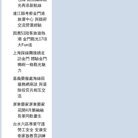
光再添新航線
連江縣考察金門港
旅運中心 與縣府
交流營運經驗
因應51陸客旅遊熱
潮 金門觀光17項
大Fun送
上海踩線團接續走
訪金門 體驗金門
獨樹一格觀光魅
力
嘉義榮服處海線區
服務網座談 與退
除役官兵相互交
流
屏東榮家屏東榮家
花開4月樂融融
長輩同歡慶生
台水六區專業守護
勞工安全 安康安
衛家族教育訓練