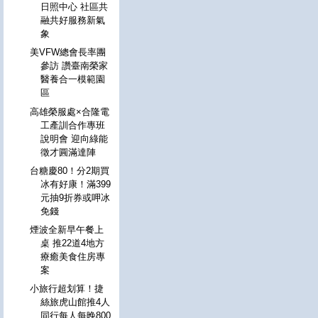
日照中心 社區共
融共好服務新氣
象
美VFW總會長率團
參訪 讚臺南榮家
醫養合一模範園
區
高雄榮服處×合隆電
工產訓合作專班
說明會 迎向綠能
徵才圓滿達陣
台糖慶80！分2期買
冰有好康！滿399
元抽9折券或呷冰
免錢
煙波全新早午餐上
桌 推22道4地方
療癒美食住房專
案
小旅行超划算！捷
絲旅虎山館推4人
同行每人每晚800