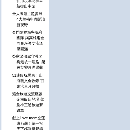
住用稅率記得重
新提出申請
金大圖館主題書展
4大主軸串聯閱讀
新視野
金門陳福海率縣府
團隊 與高雄兩金
同會座談交流溫
馨圓滿
榮家榮服處守護老
兵最後一哩路 榮
民英靈圓滿遷葬
51連假玩屏東！山
海藝文全收錄 百
萬汽車月月抽
滬金旅遊交流座談
金湖飯店登場 擘
劃小三通旅遊新
篇章
獻上Love mom空運
康乃馨！統一祝
天下媽咪母親節