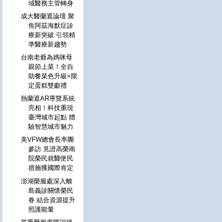
域醫務主管轉身
成大醫蘭遮論壇 聚
焦阿茲海默症診
療新突破 引領精
準醫療新趨勢
台南老爺為媽咪母
親節上菜！全自
助餐菜色升級×限
定蛋糕雙獻禮
熱蘭遮AR導覽系統
亮相！科技重現
臺灣城市起點 體
驗智慧城市魅力
美VFW總會長率團
參訪 見證高榮南
院榮民就醫便民
措施獲國際肯定
澎湖榮服處深入離
島義診關懷榮民
眷 結合資源提升
照護能量