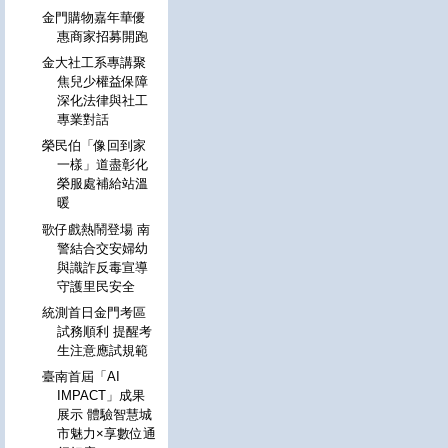
金門購物嘉年華優
惠商家招募開跑
金大社工系專講聚
焦兒少權益保障
深化法律與社工
專業對話
榮民伯「像回到家
一樣」道盡彰化
榮服處補給站溫
暖
歌仔戲熱鬧登場 南
警結合交安婦幼
與識詐反毒宣導
守護里民安全
統測首日金門考區
試務順利 提醒考
生注意應試規範
臺南首屆「AI
IMPACT」成果
展示 體驗智慧城
市魅力×享數位通