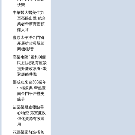
快樂
中華醫大醫美生力
軍亮眼出擊 結合
業者帶薪實習預
儲人才
豐原太平洋金門物
產展搶攻母親節
商機/影音
高榮南院｢圖利與便
民｣法紀教育座談
提升廉政素養×凝
聚廉能共識
鄭成功來台365週年
中樞祭典 牽起臺
南金門平戶歷史
緣分
苗栗榮服處盤點善
心物資 落實廉政
強化資源有效運
用
花蓮榮家前進橘色