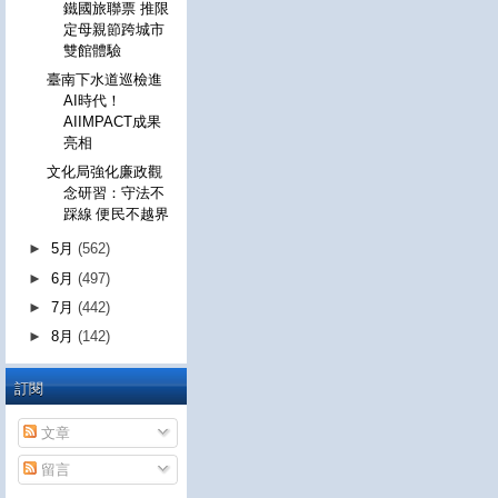
鐵國旅聯票 推限
定母親節跨城市
雙館體驗
臺南下水道巡檢進
AI時代！
AIIMPACT成果
亮相
文化局強化廉政觀
念研習：守法不
踩線 便民不越界
►
5月
(562)
►
6月
(497)
►
7月
(442)
►
8月
(142)
訂閱
文章
留言