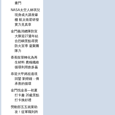
畫門
NASA太空人林琪兒
現身成大講座爆
棚 航太衛星研發
實力見真章
金門義消總隊防宣
大隊迎27週年結
合烈嶼景點尋寶
防火宣導 凝聚團
隊力
香蕉假莖轉化為再
生材料 農糧纖維
循環利用創多贏
恭迎大甲媽祖遶境
回鑾 劉燈鐘：傳
承善的循環
金門找金喜—初夏
打卡趣 20處景點
打卡換好禮
勞動部五五就業助
攻！從軍職到跨