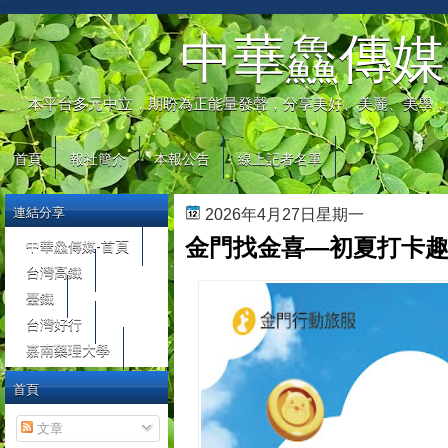
automaty do gier
中華鱻傳媒
本平台多元中立，期盼為正能量發聲，分享美好、美麗、美學，
首頁
報社簡介
本報公告
線上記者名單
連結分享
2026年4月27日星期一
金門找金喜—初夏打卡趣
中華鱻傳媒-首頁
台灣高鐵
臺鐵
台灣好行
嘉南藥理大學
首頁
文章