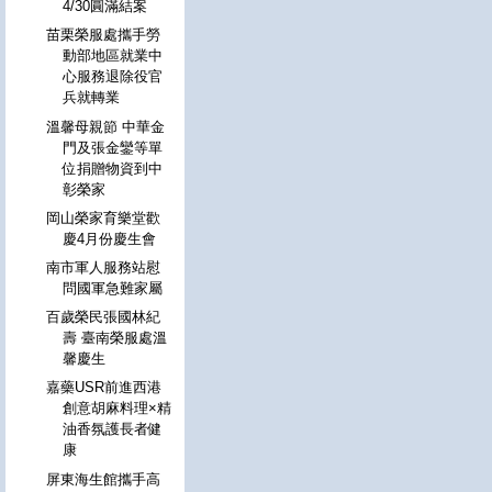
4/30圓滿結案
苗栗榮服處攜手勞
動部地區就業中
心服務退除役官
兵就轉業
溫馨母親節 中華金
門及張金鑾等單
位捐贈物資到中
彰榮家
岡山榮家育樂堂歡
慶4月份慶生會
南市軍人服務站慰
問國軍急難家屬
百歲榮民張國林紀
壽 臺南榮服處溫
馨慶生
嘉藥USR前進西港
創意胡麻料理×精
油香氛護長者健
康
屏東海生館攜手高