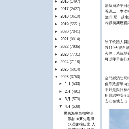
►
2016
(1497)
消防局於平日
►
2017
(2427)
看護工，本次
►
2018
(3610)
(如印尼、越
冷靜初期應變
►
2019
(5551)
►
2020
(7041)
►
2021
(9014)
除了軟體人員
►
2022
(7935)
置119火警
火煙，系統即
►
2023
(7731)
可以即早進行
►
2024
(7118)
►
2025
(6814)
▼
2026
(3750)
金門縣消防局
►
1月
(533)
僅靠政府單向
不只是與社福
►
2月
(491)
用最綿密安全
►
3月
(573)
安心在地安老
▼
4月
(538)
屏東海生館揭密企
鵝抽血要先泡溫
水澡健檢日常 人