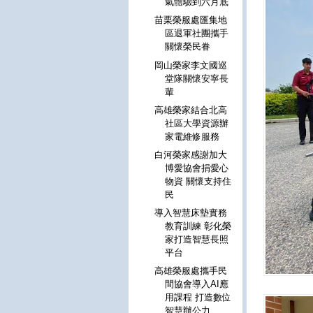
氣體驗到六月底
苗栗榮服處匯集地
區退軍社團攜手
關懷榮民眷
岡山榮家李文國巡
堂隊關懷安寧長
輩
高雄榮家結合北高
社區大學資源辦
家電維修服務
白河榮家感謝加大
博愛協會捐愛心
物資 關懷支持住
民
導入智慧床墊實務
教育訓練 彰化榮
家打造智慧長照
平台
高雄榮服處攜手民
間協會導入AI應
用課程 打造數位
智慧辦公力