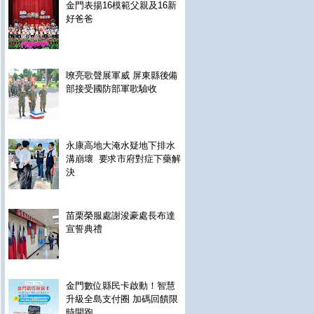
金門表揚16模範父親及16新
好爸爸
嘹亮歌聲展軍威 屏東縣後備
部接受國防部軍歌驗收
永康高地大淹水疑地下排水
溝崩壞 要求市府對症下藥解
決
苗栗榮服處謝浚豪處長布達
宣誓典禮
金門數位縣民卡啟動！智慧
升級全島支付圈 加碼回饋限
時開跑