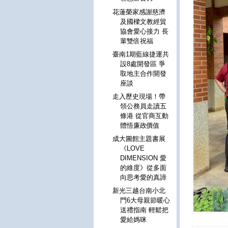
花蓮榮家感謝慈濟
及國樑文教經貿
協會愛心接力 長
輩雙倍祝福
臺南1期藍線捷運共
設8處開發區 爭
取地主合作開發
座談
走入歷史現場！帶
領公務員走讀五
條港 從官商互動
體悟廉政價值
成大圖館主題書展
《LOVE
DIMENSION 愛
的維度》從多面
向思考愛的真諦
新光三越台南小北
門6大母親節暖心
送禮指南 輕鬆把
愛給媽咪