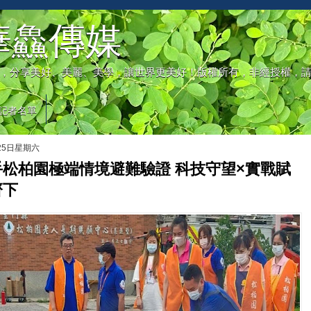
華鱻傳媒
，分享美好、美麗、美學，讓世界更美好！版權所有，非經授權，
記者名單
月25日星期六
松柏園極端情境避難驗證 科技守望×實戰賦
齊下