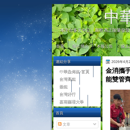
automaty do gier
中
本平台多元中立，期盼為正能量發聲
首頁
報社簡介
本報公告
線上
連結分享
2026年4
金消攜手
中華鱻傳媒-首頁
台灣高鐵
能雙管
臺鐵
台灣好行
嘉南藥理大學
首頁
文章