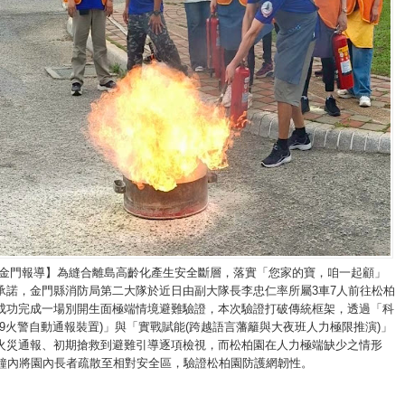
/金門報導】為縫合離島高齡化產生安全斷層，落實「您家的寶，咱一起顧」
承諾，金門縣消防局第二大隊於近日由副大隊長李忠仁率所屬3車7人前往松柏
成功完成一場別開生面極端情境避難驗證，本次驗證打破傳統框架，透過「科
19火警自動通報裝置)」與「實戰賦能(跨越語言藩籬與大夜班人力極限推演)」
火災通報、初期搶救到避難引導逐項檢視，而松柏園在人力極端缺少之情形
分鐘內將園內長者疏散至相對安全區，驗證松柏園防護網韌性。