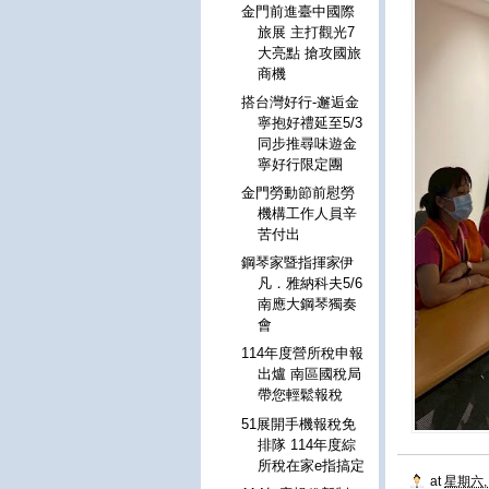
金門前進臺中國際
旅展 主打觀光7
大亮點 搶攻國旅
商機
搭台灣好行-邂逅金
寧抱好禮延至5/3
同步推尋味遊金
寧好行限定團
金門勞動節前慰勞
機構工作人員辛
苦付出
鋼琴家暨指揮家伊
凡．雅納科夫5/6
南應大鋼琴獨奏
會
114年度營所稅申報
出爐 南區國稅局
帶您輕鬆報稅
51展開手機報稅免
排隊 114年度綜
所稅在家e指搞定
at
星期六, 