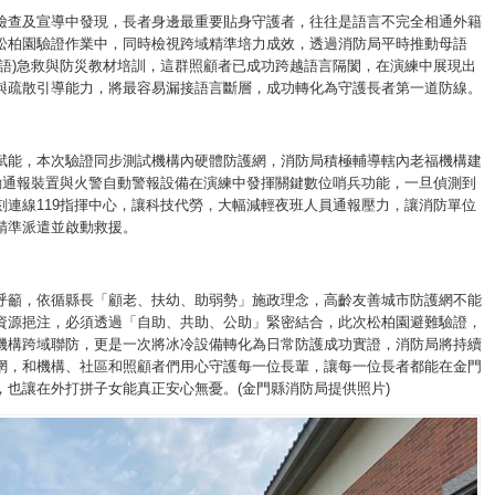
檢查及宣導中發現，長者身邊最重要貼身守護者，往往是語言不完全相通外籍
松柏園驗證作業中，同時檢視跨域精準培力成效，透過消防局平時推動母語
南語)急救與防災教材培訓，這群照顧者已成功跨越語言隔閡，在演練中展現出
與疏散引導能力，將最容易漏接語言斷層，成功轉化為守護長者第一道防線。
賦能，本次驗證同步測試機構內硬體防護網，消防局積極輔導轄內老福機構建
自動通報裝置與火警自動警報設備在演練中發揮關鍵數位哨兵功能，一旦偵測到
刻連線119指揮中心，讓科技代勞，大幅減輕夜班人員通報壓力，讓消防單位
精準派遣並啟動救援。
呼籲，依循縣長「顧老、扶幼、助弱勢」施政理念，高齡友善城市防護網不能
資源挹注，必須透過「自助、共助、公助」緊密結合，此次松柏園避難驗證，
機構跨域聯防，更是一次將冰冷設備轉化為日常防護成功實證，消防局將持續
網，和機構、社區和照顧者們用心守護每一位長輩，讓每一位長者都能在金門
，也讓在外打拼子女能真正安心無憂。(金門縣消防局提供照片)