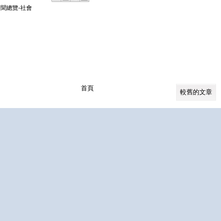
聞總覽-社會
首頁
較舊的文章