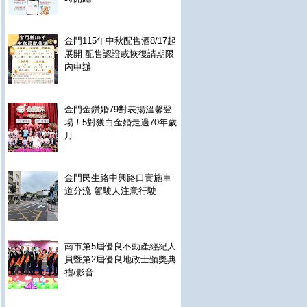
金門115年中秋配售酒8/17起
展開 配售認證或恢復請期限
內申辦
金門金鑽婚79對表揚溫馨登
場！5對獲白金婚走過70年歲
月
金門民生路中興路口實施車
道分流 駕駛人注意行駛
南市第5屆優良不動產經紀人
員暨第2屆優良地政士頒獎典
禮/影音