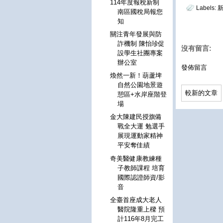
114年度報稅新制
Labels:
新
南區國稅局報您
知
關注青年發展與防
詐機制 陳怡珍促
沒有留言:
設學生社團專案
辦公室
發佈留言
煥然一新！葫蘆埤
自然公園地景遊
較新的文章
憩區+水岸座階登
場
金大陳建民授旗備
戰全大運 勉選手
展現運動家精神
平安奪佳績
奇美醫健康教練種
子教師課程 培育
國際認證師資/影
音
全臺首座成大老人
醫院隆重上樑 預
計116年8月完工