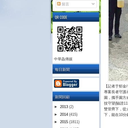
留言
QR CODE
中華鱻傳媒
每日新聞
【記者于郁金
專案長者守護
新聞回顧
園，攜手園方
技守望(驗證1
►
2013
(2)
雙管齊下，從
►
2014
(415)
下，能在10
►
2015
(1811)