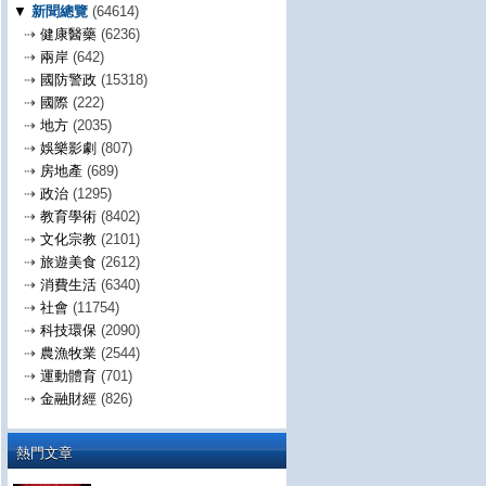
▼
新聞總覽
(64614)
⇢
健康醫藥
(6236)
⇢
兩岸
(642)
⇢
國防警政
(15318)
⇢
國際
(222)
⇢
地方
(2035)
⇢
娛樂影劇
(807)
⇢
房地產
(689)
⇢
政治
(1295)
⇢
教育學術
(8402)
⇢
文化宗教
(2101)
⇢
旅遊美食
(2612)
⇢
消費生活
(6340)
⇢
社會
(11754)
⇢
科技環保
(2090)
⇢
農漁牧業
(2544)
⇢
運動體育
(701)
⇢
金融財經
(826)
熱門文章