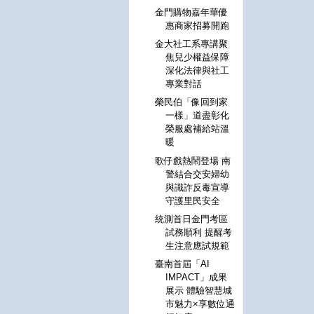
金門購物嘉年華優
惠商家招募開跑
金大社工系專講聚
焦兒少權益保障
深化法律與社工
專業對話
榮民伯「像回到家
一樣」道盡彰化
榮服處補給站溫
暖
歌仔戲熱鬧登場 南
警結合交安婦幼
與識詐反毒宣導
守護里民安全
統測首日金門考區
試務順利 提醒考
生注意應試規範
臺南首屆「AI
IMPACT」成果
展示 體驗智慧城
市魅力×享數位通