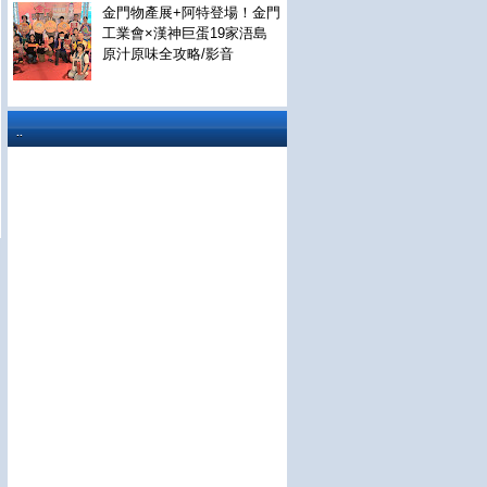
金門物產展+阿特登場！金門
工業會×漢神巨蛋19家浯島
原汁原味全攻略/影音
..