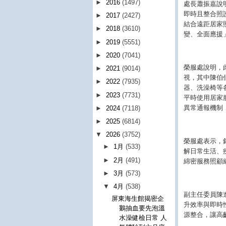
►
2016
(1497)
處長蕭振嘉說
即時且整合照
►
2017
(2427)
結合遠距居家
►
2018
(3610)
變、全面應援
►
2019
(5551)
►
2020
(7041)
榮服處說明，
►
2021
(9014)
視，其中陳伯
►
2022
(7935)
器、洗澡椅等
►
2023
(7731)
平時使用居家
異常通報機制
►
2024
(7118)
►
2025
(6814)
▼
2026
(3752)
榮服處表示，
►
1月
(533)
解日常生活、
►
2月
(491)
綿密服務照顧
►
3月
(573)
▼
4月
(538)
副主任委員陳
屏東海生館揭密企
升效率與即時
鵝抽血要先泡溫
源整合，讓高
水澡健檢日常 人