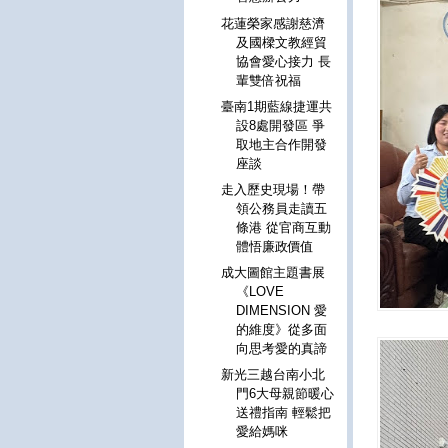
花蓮榮家感謝慈濟
及國樑文教經貿
協會愛心接力 長
輩雙倍祝福
臺南1期藍線捷運共
設8處開發區 爭
取地主合作開發
座談
走入歷史現場！帶
領公務員走讀五
條港 從官商互動
體悟廉政價值
成大圖館主題書展
《LOVE
DIMENSION 愛
的維度》從多面
向思考愛的真諦
新光三越台南小北
門6大母親節暖心
送禮指南 輕鬆把
愛給媽咪