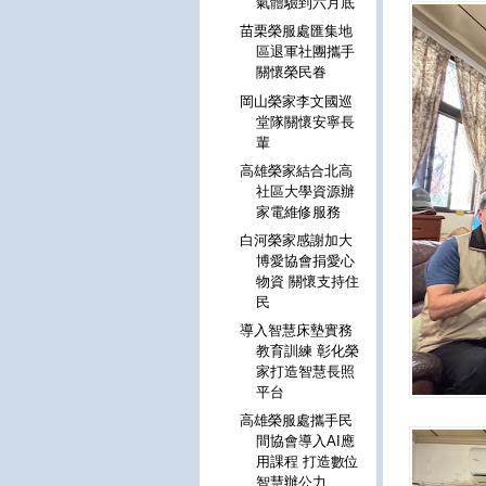
氣體驗到六月底
苗栗榮服處匯集地
區退軍社團攜手
關懷榮民眷
岡山榮家李文國巡
堂隊關懷安寧長
輩
高雄榮家結合北高
社區大學資源辦
家電維修服務
白河榮家感謝加大
博愛協會捐愛心
物資 關懷支持住
民
導入智慧床墊實務
教育訓練 彰化榮
家打造智慧長照
平台
高雄榮服處攜手民
間協會導入AI應
用課程 打造數位
智慧辦公力