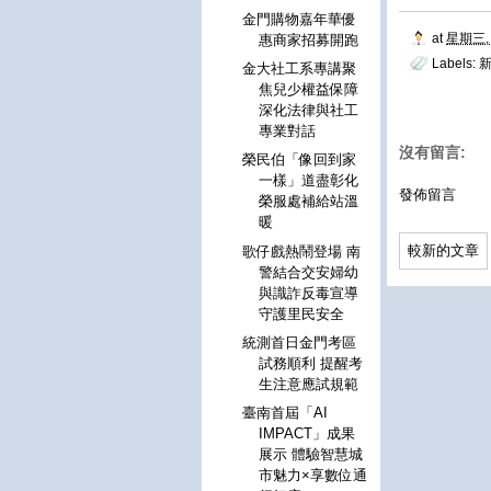
金門購物嘉年華優
at
星期三, 
惠商家招募開跑
Labels:
金大社工系專講聚
焦兒少權益保障
深化法律與社工
專業對話
沒有留言:
榮民伯「像回到家
一樣」道盡彰化
發佈留言
榮服處補給站溫
暖
較新的文章
歌仔戲熱鬧登場 南
警結合交安婦幼
與識詐反毒宣導
守護里民安全
統測首日金門考區
試務順利 提醒考
生注意應試規範
臺南首屆「AI
IMPACT」成果
展示 體驗智慧城
市魅力×享數位通