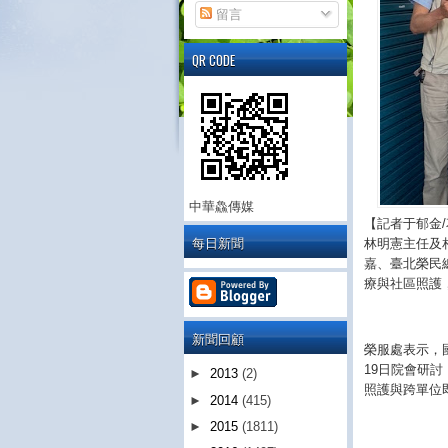
留言
QR CODE
中華鱻傳媒
【記者于郁金
每日新聞
林明憲主任及
嘉、臺北榮民
療與社區照護
新聞回顧
榮服處表示，
19日院會研
►
2013
(2)
照護與跨單位
►
2014
(415)
►
2015
(1811)