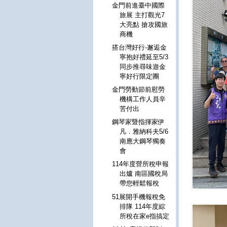
金門前進臺中國際
旅展 主打觀光7
大亮點 搶攻國旅
商機
搭台灣好行-邂逅金
寧抱好禮延至5/3
同步推尋味遊金
寧好行限定團
金門勞動節前慰勞
機構工作人員辛
苦付出
鋼琴家暨指揮家伊
凡．雅納科夫5/6
南應大鋼琴獨奏
會
114年度營所稅申報
出爐 南區國稅局
帶您輕鬆報稅
51展開手機報稅免
排隊 114年度綜
所稅在家e指搞定