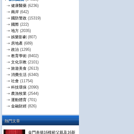
⇢
健康醫藥
(6236)
⇢
兩岸
(642)
⇢
國防警政
(15319)
⇢
國際
(222)
⇢
地方
(2035)
⇢
娛樂影劇
(807)
⇢
房地產
(689)
⇢
政治
(1295)
⇢
教育學術
(8402)
⇢
文化宗教
(2101)
⇢
旅遊美食
(2613)
⇢
消費生活
(6340)
⇢
社會
(11754)
⇢
科技環保
(2090)
⇢
農漁牧業
(2544)
⇢
運動體育
(701)
⇢
金融財經
(826)
熱門文章
金門表揚16模範父親及16新