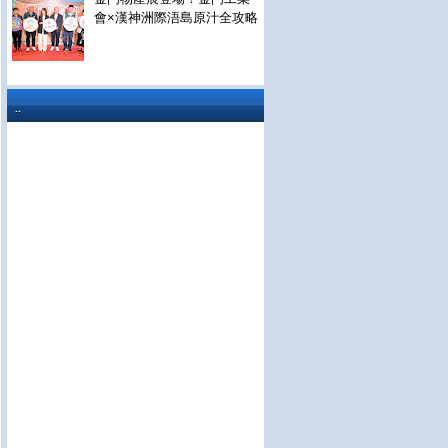
會×漢神洲際浯島原汁全攻略
..