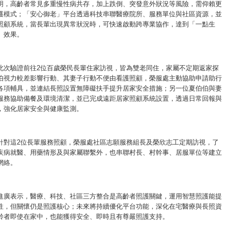
明，高齡者常見多重慢性病共存，加上跌倒、突發意外狀況等風險，需仰賴更
護模式；「安心御老」平台透過科技串聯醫療院所、服務單位與社區資源，並
照顧系統，當長輩出現異常狀況時，可快速啟動跨專業協作，達到「一點生
」效果。
此次驗證前往2位百歲榮民長輩住家訪視，皆為雙老同住，家屬不定期返家探
伯視力較差影響行動、其妻子行動不便由看護照顧，榮服處主動協助申請助行
各項輔具，並連結長照設置無障礙扶手提升居家安全措施；另一位夏伯伯與妻
服務協助備餐及環境清潔，並已完成遠距居家照顧系統設置，透過日常回報與
，強化居家安全與健康監測。
針對這2位長輩服務照顧，榮服處社區志願服務組長及榮欣志工定期訪視，了
疾病就醫、用藥情形及與家屬聯繫外，也串聯村長、村幹事、居服單位等建立
網絡。
進廣表示，醫療、科技、社區三方整合是高齡者照護關鍵，運用智慧照護能提
性，但關懷仍是照護核心；未來將持續優化平台功能，深化在宅醫療與長照資
齡者即使在家中，也能獲得安全、即時且有尊嚴照護支持。