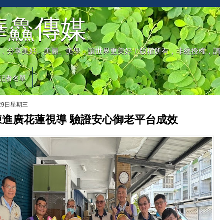
華鱻傳媒
，分享美好、美麗、美學，讓世界更美好！版權所有，非經授權，
記者名單
月29日星期三
陳進廣花蓮視導 驗證安心御老平台成效