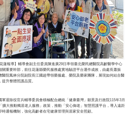
/花蓮報導】輔導會副主任委員陳進廣29日率領臺北榮民總醫院高齡醫學中心
相關重要幹部，前往花蓮縣榮民服務處實地驗證平台運作成效，由處長蕭振
總醫院鳳林分院副院長江國超帶領榮服處、榮院及榮家團隊，展現如何結合醫
，提升整體照護品質。
國軍退除役官兵輔導委員會積極配合總統「健康臺灣」願景及行政院115年3月
討「擴大推動獨居老人服務」政策，推動「安心御老」智慧照護平台，導入遠距
即時通報機制，強化高齡者在宅健康管理與居家安全照顧。