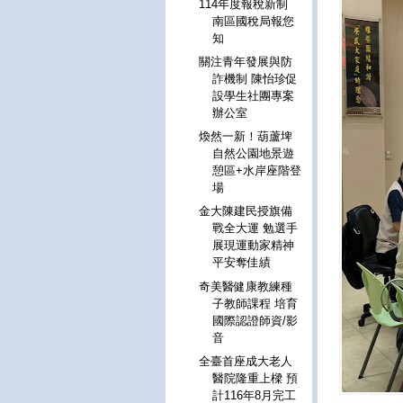
114年度報稅新制
南區國稅局報您
知
關注青年發展與防
詐機制 陳怡珍促
設學生社團專案
辦公室
煥然一新！葫蘆埤
自然公園地景遊
憩區+水岸座階登
場
金大陳建民授旗備
戰全大運 勉選手
展現運動家精神
平安奪佳績
奇美醫健康教練種
子教師課程 培育
國際認證師資/影
音
全臺首座成大老人
醫院隆重上樑 預
計116年8月完工