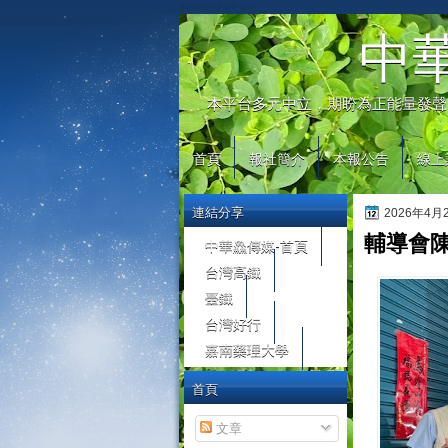
automaty do gier
中
本平台多元中立，期盼為正能量發聲
首頁
報社簡介
本報公告
線上
連結分享
2026年4
輔導會
中華鱻傳媒-首頁
台灣高鐵
臺鐵
台灣好行
嘉南藥理大學
首頁
文章