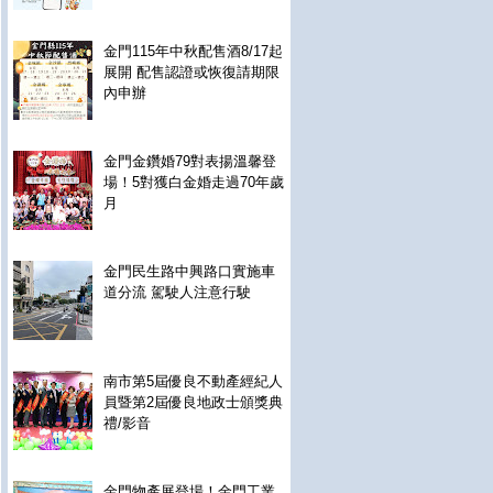
金門115年中秋配售酒8/17起
展開 配售認證或恢復請期限
內申辦
金門金鑽婚79對表揚溫馨登
場！5對獲白金婚走過70年歲
月
金門民生路中興路口實施車
道分流 駕駛人注意行駛
南市第5屆優良不動產經紀人
員暨第2屆優良地政士頒獎典
禮/影音
金門物產展登場！金門工業