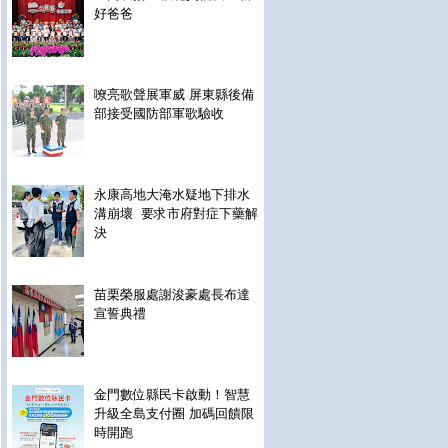
好爸爸
嘹亮歌聲展軍威 屏東縣後備
部接受國防部軍歌驗收
永康高地大淹水疑地下排水
溝崩壞 要求市府對症下藥解
決
苗栗榮服處謝浚豪處長布達
宣誓典禮
金門數位縣民卡啟動！智慧
升級全島支付圈 加碼回饋限
時開跑